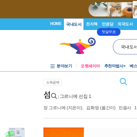
HOME
전자책
만권당
외국도서
국내도서
첫달무료
국내도
분야보기
오뒷세이아
추천마법사
베
소득공제
섬
그르니에 선집 1
|
장 그르니에
(지은이),
김화영
(옮긴이)
민음사
1