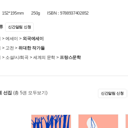
152*195mm
250g
ISBN : 9788937402852
류
신간알림 신청
서
>
에세이
>
외국에세이
서
>
고전
>
위대한 작가들
서
>
소설/시/희곡
>
세계의 문학
>
프랑스문학
 선집
(총 5권 모두보기)
신간알림 신청