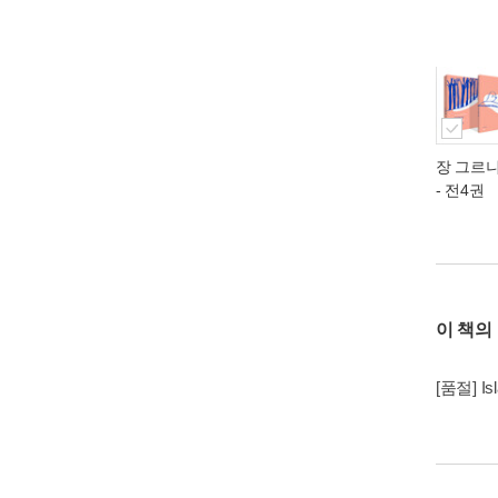
장 그르
- 전4권
이 책의
[품절] Isl