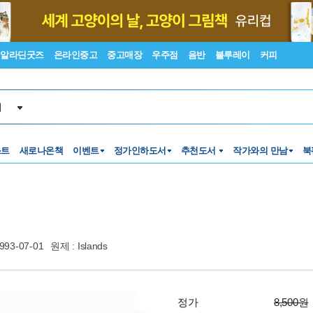
알라딘굿즈
온라인중고
중고매장
우주점
음반
블루레이
커피
서
스트
새로나온책
이벤트
정가인하도서
추천도서
작가와의 만남
북
993-07-01
원제 : Islands
정가
8,500원