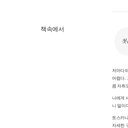
책속에서
첫
저마다의
어렵다.
큼 자취도
나에게 새
니 말이다
토스카나
자세한 