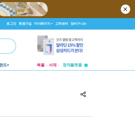
로그인
회원가입
마이페이지
고객센터
장바구니
(0)
투비컨티뉴드
펀드
북플
서재
창작플랫폼
투비컨티뉴드