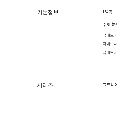
기본정보
154쪽
주제 분
국내도
국내도
국내도
시리즈
그르니에