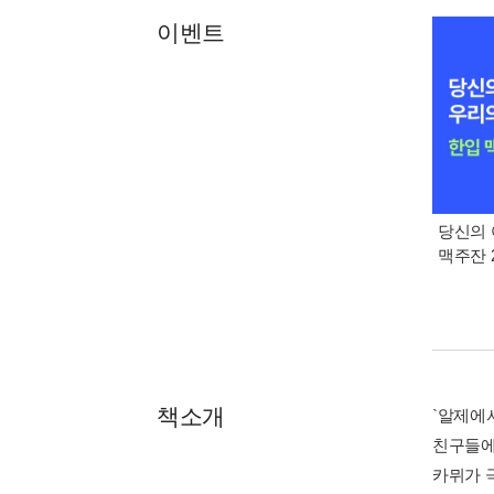
이벤트
당신의 
맥주잔 2
책소개
`알제에서
친구들에
카뮈가 