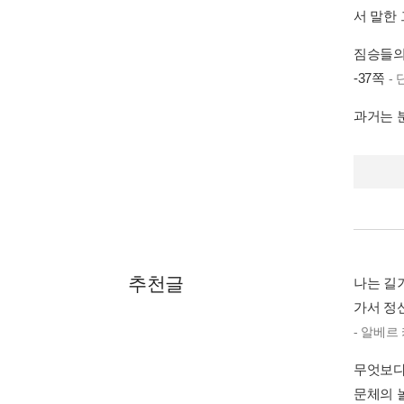
서 말한 
짐승들의
-37쪽
-
과거는 
추천글
나는 길
가서 정
- 알베르
무엇보다
문체의 놀