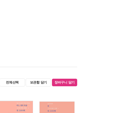
전체선택
보관함 담기
장바구니 담기