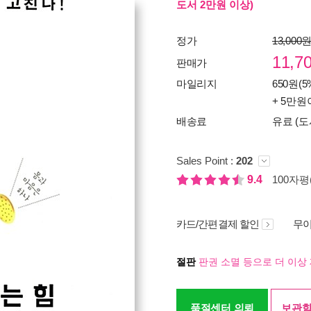
도서 2만원 이상)
정가
13,000
11,7
판매가
마일리지
650원(5
+ 5만원
배송료
유료 (도
Sales Point :
202
9.4
100자평(
카드/간편결제 할인
무이
절판
판권 소멸 등으로 더 이상 
품절센터 의뢰
보관함