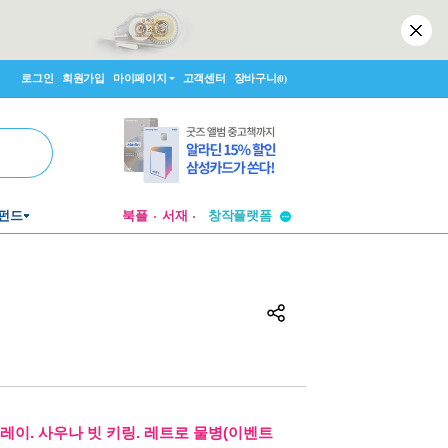
로그인
회원가입
마이페이지
고객센터
장바구니
(0)
투비컨티뉴드
창작플랫폼
펀드
북플
서재
투비컨티뉴드
레이. 사우나 빗 키링. 레트로 물병(이벤트