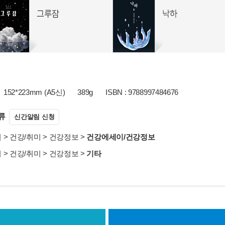
152*223mm (A5신)
389g
ISBN : 9788997484676
류
신간알림 신청
서
>
건강/취미
>
건강정보
>
건강에세이/건강정보
서
>
건강/취미
>
건강정보
>
기타