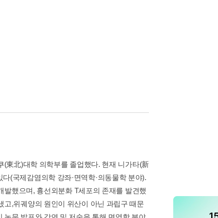
쿠(東北)대학 의학부를 졸업했다. 현재 니가타(新
있다(국제감염의학 강좌·면역학·의동물학 분야).
를 개발했으며, 흉선외분화 T세포의 존재를 발견했
냈고,위궤양의 원인이 위산이 아닌 과립구 때문
 논문 발표와 강연 및 저술을 통해 면역학 분야