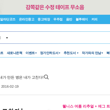
알라딘굿즈
온라인중고
중고매장
우주점
음반
블루레이
커피
서
스트
새로나온책
이벤트
정가인하도서
추천도서
작가와의 만남
북
 내가 만든 병은 내가 고친다!
2016-02-19
웰니스 여름 리추얼 + 에그 트