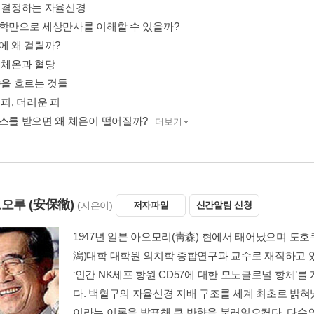
을 결정하는 자율신경
과학만으로 세상만사를 이해할 수 있을까?
에 왜 걸릴까?
의 체온과 혈당
속을 흐르는 것들
 피, 더러운 피
레스를 받으면 왜 체온이 떨어질까?
더보기
도오루
(安保徹)
(지은이)
저자파일
신간알림 신청
1947년 일본 아오모리(靑森) 현에서 태어났으며 도호
潟)대학 대학원 의치학 종합연구과 교수로 재직하고 
‘인간 NK세포 항원 CD57에 대한 모노클로널 항체’
다. 백혈구의 자율신경 지배 구조를 세계 최초로 밝혀
이라는 이론을 발표해 큰 반향을 불러일으켰다. 다수의