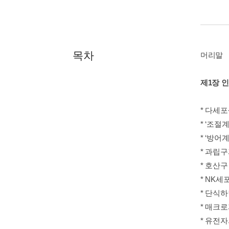
목차
머리말
제1장 
* 다세
* ‘조절
* ‘방어
* 과립
* 호산구
* NK세
* 단식
* 매크
* 유전