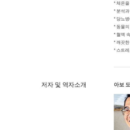
* 체온
* 분석
* 당뇨병
* 동물
* 혈액 
* 깨끗한
* 스트
저자 및 역자소개
아보 