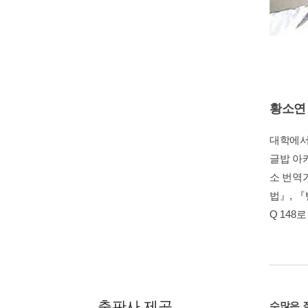
황소연
대학에서
글밥 아
소 번역
법』, 『
Q 148
출판사 제공
수많은 