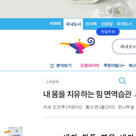
HOME
전자책
만권당
외국도서
국내도서
첫달무료
국내도
분야보기
오뒷세이아
추천마법사
베
소득공제
내 몸을 치유하는 힘 면역습관
-
아보 도오루
(지은이),
황소연
(옮긴이)
전나무숲