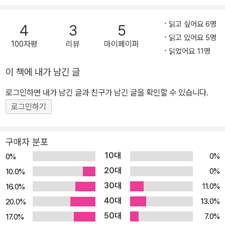
구성된 두 개의 이야기는 각각 독립되어 있기 때문에 그 중 어느 것을
먼저 읽어도 상관없다. 헤로의 이야기는 20세기 초 베오그라드와 프
읽고 싶어요 6명
4
3
5
라하를 배경으로, 레안드로스의 이야기는 17세기 남동부 유럽을 배
읽고 있어요 5명
100자평
리뷰
마이페이퍼
경으로 한다. 소설은 신화 속 전설의 형태를 그대로 따르고 있어 소설
읽었어요 11명
속 연인들이 서로를 향해 나아가게 된다. 그렇게 시대를 달리한 연인
이 책에 내가 남긴 글
이 이 소설 속에서 만남으로써 시·공간을 초월한 구성으로 실험적 형
식을 선보이고 있다. 즉 뛰어난 문학적 실험과 동시에 무엇이든 허용
로그인하면 내가 남긴 글과 친구가 남긴 글을 확인할 수 있습니다.
되는 대중적 환상을 결합시킨 것이다. 특히 제목 『바람의 안쪽』에서
로그인하기
‘바람’은 이 소설의 가장 극적인 변화가 이루어지는 ‘시간’을 의미한
다. 소설 속 시간의 흐름은 배경이 된 이 지역의 역사를 그대로 반영하
구매자 분포
고 있다. 또한 헤로와 레안드로스는 이 ‘시간’의 바다를 건너 비극적이
10대
0%
0%
고도 신비로운 사랑을 한다. 시대를 달리한 두 사람은 결국 자신의 죽
20대
0%
10.0%
음을 예상하면서도 서로 죽음을 맞바꾸어 하나의 사랑으로 이어간다.
30대
11.0%
16.0%
그것은 사랑의 일부이자 전체의 개념에 대한 질문을 독자에게 안겨주
40대
며, 소설과 이 세계 모두에서 도발적인 시각을 동시에 제시하고 있다.
13.0%
20.0%
시대상을 반영한 탁월한 묘사로 고도의 긴장감 연출 두 개의 이야기
50대
7.0%
17.0%