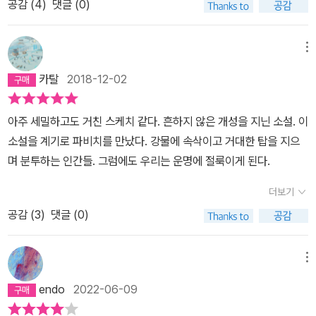
공감 (
4
)
댓글 (0)
단순하게 꿰어 맞출 수 없는 무엇인가가 있었다. 그것은 바로 꿈이었
다. 누군가의 두 귀를 오가는 데 불과할 정도로 말할수 없이 단순한 삶
속에서 매일 밤 꾸는 꿈만큼이나 설명할 수 없는 무엇인가가 또 있을
메뉴
까. 심지어 죽음 뒤에도 영속되는 무엇인가가 삶에 또 있는 것일까.˝˝
카탈
2018-12-02
그녀는 어떻게 해야 장조와 단조에서 모두 침묵을 유지할 수 있는지
알고 있었다.˝언제쯤 장조와 단조에서 모두 침묵을 유지하며 살아갈
아주 세밀하고도 거친 스케치 같다. 흔하지 않은 개성을 지닌 소설. 이
까...모처럼 한가한 이 아침, 커튼을 내린채 책상앞에 앉아 ‘바람의 안
소설을 계기로 파비치를 만났다. 강물에 속삭이고 거대한 탑을 지으
쪽‘- ‘헤로‘편을 읽다가 문득 작가의 이 워딩은 뭐지...??˝시간과 영원
며 분투하는 인간들. 그럼에도 우리는 운명에 절룩이게 된다.
이 교차되는 바로 그 지점이 현재의 순간이었으며, 그 현재의 순간 속
에 삶이 홀로 놓여 있었고, 그것은 교차 지점에선 시간이 멈추어 있기
더보기
때문이었다.˝˝시간과 영원의 교차점에서 시간은 일단 정지하고, 이 시
공감 (
3
)
댓글 (0)
간이 영원의 축복을 받아 현재가 되는 것이다. 이곳을 제외하고는 과
거에도 미래에도 인생은 존재하지 않는다.˝˝이렇게 되면 누구나 ‘시간
메뉴
은 어디에서 오는 것인가?‘라는 질문에 대한 답이 ‘시간은 죽음에서
오는 것이다‘라고 결론을 내릴 수 있게 된다. 왜냐하면 죽음의 존재를
endo
2022-06-09
전제로 시간이 흘러가는 것이기 때문이다. 따라서 죽음이 소멸하면