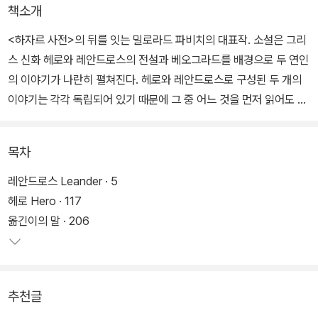
책소개
<하자르 사전>의 뒤를 잇는 밀로라드 파비치의 대표작. 소설은 그리
스 신화 헤로와 레안드로스의 전설과 베오그라드를 배경으로 두 연인
의 이야기가 나란히 펼쳐진다. 헤로와 레안드로스로 구성된 두 개의
이야기는 각각 독립되어 있기 때문에 그 중 어느 것을 먼저 읽어도 상
관없다.
목차
헤로의 이야기는 20세기 초 베오그라드와 프라하를 배경으로, 레안
드로스의 이야기는 17세기 남동부 유럽을 배경으로 한다. 소설은 신
레안드로스 Leander · 5
화 속 전설의 형태를 그대로 따르고 있어 소설 속 연인들이 서로를 향
헤로 Hero · 117
해 나아가게 된다. 그렇게 시대를 달리한 연인이 이 소설 속에서 만남
옮긴이의 말 · 206
으로써 시.공간을 초월한 구성으로 실험적 형식을 선보이고 있다. 즉
뛰어난 문학적 실험과 동시에 무엇이든 허용되는 대중적 환상을 결합
시킨 것이다.
추천글