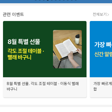
관련 이벤트
전체보기
8월 특별 선물. 각도 조절 테이블 · 이동식 빨래
가장 빠르게
바구니
합