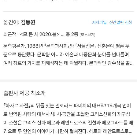
베오그라드 대학을 졸업하고 자그레브 대학에서 문학 박사 학위를 받
은 그는 출판사에서 일하기도 했으며 러시아 시인 푸시킨의 전문 번
옮긴이:
김동원
저자파일
신간알림 신청
역가로도 활동했다. 1967년 첫 번째 시집『하늘색』을 발표하며 작가
활동을 시작했고, 이후 시집 『월석』, 단편집 『철의 장막』『러시아 사냥
최근작 :
<모:든 시 2020.봄>
… 총 2종
(모두보기)
개』 등을 출간하며 작품 활동을 이어갔다. 그리고 1984년 첫 번째 장
문학평론가. 1988년 『문학과사회』와 「서울신문」 신춘문예 평론 부
편 소설 『하자르 사전』을 출간했다. 이 작품은 70여 개국에 번역되며
문으로 등단했다. 문학뿐 아니라 예술과 대중문화 분야를 넘나들며
파비치에게 세계적인 명성을 가져다주었다. 이후 소설『차로 그린 풍
여러 장르의 가치를 재해석하는 데 탁월하다. 문학적인 감수성을 끝
경화』『에밀리 노를 죽인 이야기』, 희곡 『영원과하루』 등을 발표했다.
없이 개발하며, 특히 현대시의 은유적 표현을 평가한 그의 글은 독자
노년에는 연극 연출에 관심을 갖기 시작해 모스크바와 뉴욕 등에서
들로 하여금 한 번 더 책을 펼쳐들게 만든다.
자신의 희곡을 상연해 성공을 거뒀다. 자신만의 작품 세계를 확고히
지녔던 그는 동유럽 문학을 세계에 알리는 데 큰 기여를 했다는 평가
출판사 제공 책소개
를 받고 있다.
『하자르 사전』의 뒤를 잇는 밀로라드 파비치의 대표작! 19개국 언어
로 번역된 사랑의 대서사시! 시·공간을 초월한 그리스신화의 재구성
이 소설은 그리스 신화 헤로와 레안드로스의 전설과 베오그라드를 배
경으로 두 연인의 이야기가 나란히 펼쳐진다. 헤로와 레안드로스로