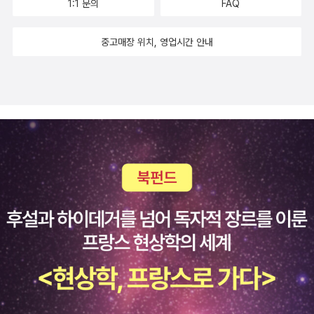
1:1 문의
FAQ
실 아주 끌리는 작품은 아닌데 주인공 소개가 좀 새로웠기에 관심 목
다. 그런데 이 기서에 손이 나가지 않는다. 그리고 이 소설도 다른 출
분야를 계속 탐색하고 준비하여, 결국 업그레이된 모습으로 변화하여
록에 올려보았다. 1950년대 아일랜드 소도시 출신의 아이리시가 뉴
판사, 다른 번역자로 이미 나와 있다. 쉽게 읽을 수 있을지는 알 수 없
성공에 이른 커뮤디렉터 박선경의 자전 에세이 <망설이지 마, 지금이
중고매장 위치, 영업시간 안내
욕 브루클린으로 이민을 가면서 벌어지는 성장 소설.《브루클린》의 어
지만 '소설의 시작과 끝을 파괴하기 위해 최선을 다했다'는 말에는 눈
야>가 도서출판 이채에서 출간되었다.-알라딘 책소개 3년여 동안
느 독자가 [아일리시의 목을 비틀어 버리고 싶었다]라는 감상을 밝혔
길을 주지 않을 수 없다. 5. 타인들 속에서 : 조 월튼 표지가 마음에
독일 스릴러 문학의 베스트셀러 자리를 놓지 않고 있는 마크 엘스베
다고 할 정도로, 소설을 이끌어 나가는 주인공 아일리시는 소극적이
들지 않아서 그냥 지나가려고 했다. 그런데 이 작가가 수상한 상들이
르크의 장편소설. 2월의 어느 날, 이탈리아 북부에서 예고도 없이 시
고 수동적이다. 선천적 결단력 결핍증이라도 있는 건지 아일리시가
눈에 들어왔다. 좋아하는 장르다. '내 어머니가 세상을 지배하려는 사
작된 블랙아웃은 전력망 네트워크를 통하여 순식간에 전 유럽을 암흑
혼자서 결정하는 일이란 없고, 의견을 강하게 피력하지도 못한다. 무
악한 마녀라면?'이란 물음과 이에 대응하는 딸의 모습이 어떻게 그려
속으로 빠뜨린다. IT 전문가인 피에로 만자노는 블랙아웃 사태가 예
슨 일만 생기면 [침대에 누워서 생각해 봐야지]를 주문처럼 외우는 아
질지 궁금하다. 그리고 이 책과 작가에 대한 수많은 호평은 인식의 폭
사롭지 않음을 직감하고, 단서를 찾아낸다. 정부기관에 이 사실을 알
일리시는, 여주인공을 전면에 내세우는 소설에서는 흔히 볼 수 없는
을 더 넓혀줄 것 같다. '정말로 판타지 소설 같은 판타지 소설에 관한
리지만 여전히 블랙아웃은 해결되지 않고, 만자노는 사건의 용의자로
무매력 캐릭터임에 분명하다. 이런 이유로 처음에는 좀처럼 아일리시
이야기'라는 평은 호기심을 아주 크게 자극한다.
의심을 받아 쫓기는 신세가 된다. 유럽 곳곳에서 원자력발전소 가동
에게 빠져들기가 어렵지만 책장을 덮을 때쯤이면 아일리시는 사랑스
이 중단되고, 블랙아웃으로 야기되는 파국은 인류 대재앙을 불러일으
러운 동생이나 친구처럼 느껴진다. 무도장에서 주목받지 못하는 자신
킨다. 전 세계를 마비시킨 블랙아웃의 원인은 무엇이며, 우리는 빛을
을 창피해하고, 하숙집 사람들과 서로를 의심하며 신경전을 벌이고,
되찾을 수 있을 것인가? 지금, 인류의 생존을 위한 치열한 싸움이 시
사랑 앞에서 머뭇거리는 아일리시의 아주 사소한 감정의 움직임까지
작된다.-알라딘 책소개 권택명의 한 마디 이번에 한국어 번역 시집
도 놓치지 않는 작가의 집요한 시선 덕분이다. 담백한 문장으로 짚어
발간을 위해 특별히 자선해 보내온 100편의 시편들은, 동서양의 예
나가는 소녀의 내면은 남성 작가가 썼다는 것이 믿기지 않을 정도로
술과 인생 전반을 아우르는 시인의 식견과 감성이 팔순의 연조와 더