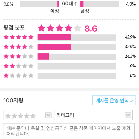
로 구성된 소설은 파비치 그만의 묘사적 장치로 아주 빠르게 진행된
60대
4.0%
2.0%
여성
남성
다. 헤로는 세르비아 출신의 학생으로 질투에 눈이 먼 그녀의 애인에
게 살해되고 만다. 레안드로스는 18세기 발칸반도를 배경으로 이 지
8.6
평점 분포
역의 대량 학살로 이어진 역사적 비극을 소설 한편에 반영하고 있다.
이러한 소설의 흐름을 더욱 돋보이게 하는 것이 그만의 특유한 묘사
42.9%
이다. 강이 “물의 글씨”를 갖고 있어 “아주 높이 나는 새들만 볼 수 있
42.9%
는 메시지를 남”긴다. 또 울음소리를 들은 자는 죽는 것으로 알려져
14.3%
누구도 본 적이 없는 외양간올빼미가 그러한 것들이다. 이처럼 그의
0%
소설에서 는 시적 암시가 곳곳에 묻어나 언어를 탁월하게 재구성한
0%
점을 높이 평가받는다. 파비치가 그려내는 환상적인 신화의 이야기는
현시대에 맞춰 재구성된 인물들로 리얼리즘을 살려냈고, 그의 천재적
인 상상력은 한 순간도 이 책을 손에서 놓을 수 없게 만든다. 소설의
100자평
게시물 운영 원칙
시작과 끝을 파괴하기 위해 최선을 다했다는 밀로라드 파비치. 1991
카테고리
년 출간 이후 현재까지 소설 『바람의 안쪽』은 오늘날 현대인들에게
사랑의 의미를 무겁지 않게, 그러나 진지하게 묻고 있다.