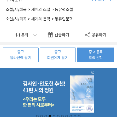
소설/시/희곡
>
세계의 소설
>
동유럽소설
소설/시/희곡
>
세계의 문학
>
동유럽문학
선물하기
공유하기
중고
중고
중고 등록
알라딘에 팔기
회원에게 팔기
알림 신청