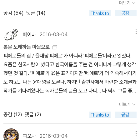
권).예스24나 다른 헌책방을 돌아다니며 구매한 책도 많으니 올 해
더보기
작잖아!!! 였습니다. ㅋㅋ소꿉놀이하는 것도 아니고...ㅠㅠ 실망이 좀
역시 300권을 가뿐히 넘지 않을까 한다. 책들을 분류하며 쌓아 놓는
공감 (
54
)
댓글 (14)
되었어요.^^;;사진 찍어서 카톡으로 친구한테 사진을 보냈어요.그런
것도 이제는 한계에 다다른 거 같아 일단 정리하고 내보내야 할듯한
데 짧은 메시지 ' 싫어, 너무 작잖아!!!' ^^;;;기집애~옆지기 소주 컬렉
데 잘 안된다. 그래서 이런 페이퍼가 필요하다.올 해의 결산으로 제일
션에 놓으려고 했더니 결국 옆지기한테도 거절~할 수 없이 주방 찬장
에이바
2016-03-04
메뉴
먼저 문학 분야를 정리해 보다. 알라딘에서 내가 문학 작품을 구매하
에 넣어 두었다가 어제 뭘 찾다가 '미니 커피잔'이 눈에 보였어요.사실
는 기준은 전에 말했다시피 뽈 님(골드문트 님)이시다. 이 분이 재밌
봄을 노래하는 마음으로
은 잊고 있었어요.^^;;근데 인정하기는 싫지만 귀여워요.^^저는 '미니
다고 한 책은 거의 사 모은다. 물론 나랑 약간 핀트가 어긋나긴 하지만
피에로들의 집 / 윤대녕'피에로'가 아니라 '피에로들'이라고 읽었다.
커피잔'으로 불러요.작으니까...^^옆지기가 동료 선생한테 준다고 가
대체로 읽고 만족도가 높은 편이다. 그래서 우선 뽈 님의 추천 책 중
요즘은 한국사람이 썼다고 한국이름을 주는 건 아니니까 그렇게 생각
져갔어요. ㅎㅎ 그분이 커피잔을 무척 좋아한다고 하네요.^^ 점심 맛
구매한 책들. 여기서 읽은 책은 <타타르인의 사막>과 <나는 고백한
했던 것 같다. '피에로'가 옳은 표기이지만 '삐에로'가 더 익숙해서이기
나게 드시고, 오늘도 즐겁고 행복한 하루 되세요.*^^* 자신의 삶을
다> 두 작품. <바람의 안쪽>은 60여 페이지까지 읽고 휴식 중. 다시
도 하고... 나는 윤대녕을 모른다. 하지만 출판사에서 마련한 소개글과
고통스러울 정도로 상세히 기억해내며 '아버지의 죽음'과 만나는 과정
읽어야 한다. 나머지 작품들은 아마도 내년에 읽게 되겠지. 읽었던 두
작가를 기다려왔다는 독자분들의 글을 보고 나니... 나 역시 그를 좋아
을 경이로울 정도로 집요하게 풀어낸 화제작. 진력날 정도로 디테일
작품이 워낙 좋아 나머지도 역시나 기대하는 중이다.그리고 이 외에
하게 될 것 같다는 생각이 들었다. 왠지 좋은 느낌.수년 전부터 나는
한 묘사가 지독하게 중독적인 독서체험을 선사한다. 무려 총 6권, 3,
더보기
도 알라딘 중고서점에 갔다가 눈에 띄어서 업어온 책들도 꽤 된다. 이
도시 난민을 소재로 한 소설을 구상하고 있었다. 가족 공동체의 해체
622쪽에 달하는 이 작품은 운명에 저항한 아킬레우스나 부조리함에
공감 (
12
)
댓글 (2)
책들도 기대하고 있다. 여기서 지금 읽고 있는 책은 <60개의 이야기
를 비롯해 삶의 기반을 상실한 채 실제적 난민으로 살아가는 사람들
맞선 뫼르소 같은 주인공을 내세우지 않는다. 다만 평범한 '일상'을 아
>와 <신의 아이>인데, 부차티는 역시 단편집도 좋다. 생각이 정말 기
이 점점 늘어나고 있다고 보았던 것이다. 이들은 근본적으로 타인과
주 치밀하게 묘사함으로써 일상의 비일상성, 즉 일상이 가진 가치를
발하고 어떻게 전개될지 전혀 모르지만 읽고 나면 모두 좋다. 한 작품
의 유대가 붕괴되면서 심각하게 정체성의 혼란을 겪는 존재들이다.
피오나
2016-03-04
메뉴
발견한다. 서양 문학의 변방에서 서양 문학의 중심을 '침공'한 작품,