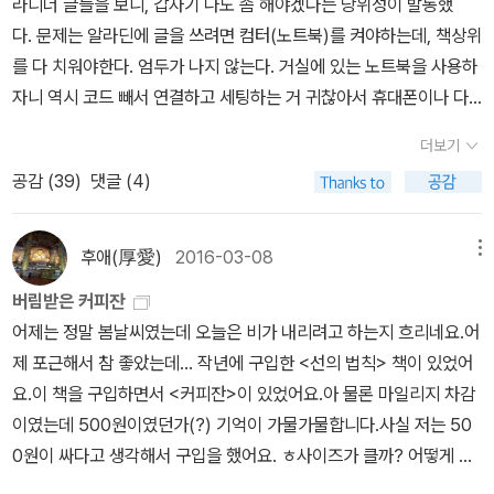
라디너 글들을 보니, 갑자기 나도 좀 해야겠다는 당위성이 발동했
보며... 어느새 현실과 꿈 사이 어딘가에 봄이 내려 앉았구나 싶다.무
의 주인공에게서 이름을 따온 두 주인공은 각자의 비극적 사랑으로,
다. 문제는 알라딘에 글을 쓰려면 컴터(노트북)를 켜야하는데, 책상위
거운 벽돌은 자꾸 내려놓고가뿐한 발걸음으로 미소 잃지 말고가볍게
그 끝의 뒤바뀐 죽음(즉 레안드로서는 헤로의 방식으로 죽고, 헤로는
를 다 치워야한다. 엄두가 나지 않는다. 거실에 있는 노트북을 사용하
~ 넉넉하게~봄날을 누벼야지..
레안드로스의 방식으로 죽는다)으로 이어져 있다. 그러나 이 환상적
자니 역시 코드 빼서 연결하고 세팅하는 거 귀찮아서 휴대폰이나 다
인 우화보다 더 마음을 끄는 것은 그의 독특하고 환상적인 문장이다.
른 곳의 컴터를 이용한다. 그렇기 때문에 알라딘에 페이퍼 하나 올리
더보기
비록 중역의 오염을 의심하더라도 그의 문장이 주는 기쁨은 여전하
려면 뭔가 굳은 결심을 해야한다.한 해의 결산 같은 페이퍼는 정리용
다.그의 또다른 대표작인 <차로 그린 풍경>이 번역되기를 기대한다.
공감 (
39
)
댓글 (4)
으로 쓰는 게 좋지만 귀찮다는 이유 하나로 거의 몇 해를 그냥 보낸 거
중역이라도 감사히 여기며 읽을 테니.덧) 그러나 17세기 세르비아
같다. 심히 아쉽지만 이걸 정리하기 위해서는 시간을 투여하고 컴터
의 가난한 석공이 빵 이름을 열거하며 ‘턴오버’, ‘팝오버’ 같은 이름을
를 세팅해야하니... 그럼에도 불구하고 올해는 해야할 거 같다. 2022
후애(厚愛)
2016-03-08
메뉴
들먹이는 건 보고 싶지 않다. 비록 원전 번역의 해당 부분이 나로서는
는 정말 내게 있어 중요한 한 해여서 그렇다. 그림을 컬렉팅하고 그림
버림받은 커피잔
도저히 이해할 수 없는 문장으로 이어져 있었다 해도.
을 그리기 시작한 원년이기에. 그래서 올 한 해 가장 많은 책을 구매한
어제는 정말 봄날씨였는데 오늘은 비가 내리려고 하는지 흐리네요.어
분야가 미술 분야다. 그것도 한국 미술 작가와 미술 시장에 관련된 책
제 포근해서 참 좋았는데... 작년에 구입한 <선의 법칙> 책이 있었어
들. 약 50여 권 쯤 되는 듯하다.그 다음으로 많이 구매한 분야가 인문
요.이 책을 구입하면서 <커피잔>이 있었어요.아 물론 마일리지 차감
사회 분야. 전통적으로 내가 가장 많이 구매했던 분야인데 올해 역시
이였는데 500원이였던가(?) 기억이 가물가물합니다.사실 저는 50
100권을 돌파했다. 참고로 올 해 내 알라딘 기록을 보니 알라딘에서
0원이 싸다고 생각해서 구입을 했어요. ㅎ사이즈가 클까? 어떻게 생
총 173권을 구매했는데, 작년보다는 확연히 줄었다(작년에는 300
겼을까? 무척 궁금했었어요.근데 직접 받아서 보니 아 사이즈가 너무