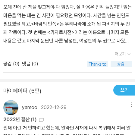
시간 역시 소멸하게 된다. 그러므로 죽음이 마치 거미처럼 우리의 시
오래 전에 산 책을 엊그제야 다 읽었다. 살 마음은 진작 들었지만 읽는
간을 엮어내고 있는 것이다. 만약 시간이 멈춘 현재에 사로잡힌 상태
마음을 먹는 데는 긴 시간이 필요했던 모양이다. 시간을 넘는 인연도
를 삶이라고 한다면 시간이 흘러가는 영역에 사로잡힌 것이 죽음이
필요했을 테고.<바람의 안쪽>은 우리나라에 소개 된 파비치의 두 번
된다. 다시 말하여 죽음의 영역에선 시간이 흐르고, 삶의 영역에선 시
째 작품이다. 첫 번째는 <카자르사전>이라는 이름으로 나머지 모든
간이 정지하며, 보다 정확히 시간은 영혼의 창문에서 영원과 시간이
내용은 같고 마지막 문단만 다른 남성판, 여성판의 두 권으로 나왔다
교차하는 지점에서 멈춘다.....˝‘삶의 영역에선 시간이 정지하
가 나중에 열린책들에서 합본으로 나온 <카자르사전>이다. <바람의
더보기
며...‘아...시간이 정지했던 그 순간이 바로 ‘삶’이었구나~!내게 각인되
안쪽>은 황금가지의 환상문학전집의 한 권으로 나온 적이 있다. 황금
어 있는 영원의 축복을 받았던 몇몇 순간들. 주변 세상이 멈추고 오롯
공감 (
0
)
댓글 (0)
가지판은 원전 번역이었나 문장이 읽기 어려웠다. 그 책을 읽고서는
이 나로 존재했던 그 때가...‘오랜 시간‘이 마치 ‘순간‘처럼 느껴졌던...
나도 남들처럼 옮긴이를 원망했으나, 지금은 세르비아어, 크로아티아
˝인간의 삶은 이상한 경주이다. 목표가 그 경주로의 끝이 아니라 중간
어 번역자가 귀한 것을 안타까워 할 따름이다.이 책은 영어판의 중역
에 있다. 당신은 달리고 있고, 이미 오래전에 그 목표를 지나쳤지만 그
쓰기
마이페이퍼 (5편)
이다. 중역은 한 개의 필터 대신 두 개의 필터를 끼고 세계를 조망한다
것을 모르고 있을 수도 있다. 심지어 당신은 그때가 언제였는지도 알
는 한계를 안고 있다. 즉 중역본을 읽을 때 우리가 읽는 것은 누구도
수가 없으며, 그것이 언제가 될지도 알아낼 수가 없다. 그래서 당신은
yamoo
2022-12-29
메뉴
완벽하게 생략되지 않은 세 명(혹은 그 이상의) 저자다. 그럼에도 이
그냥 계속 달릴 뿐이다.˝그렇게 늘 달려가고 있다.늘 그렇게. 엄청난
처럼 원전 번역을 읽기가 어려운 수준이라면 중역을 어쩔 수 없이 선
2022년 결산 (1)
거리를..끝도 없이.언제 다시 올지 모를,시간이 정지되는 ‘순간’을 위
택하게 될 터이다.이 소설에서 파비치는 17세기의 레안드로스와 20
원래 이런 거 안하려고 했는데, 알라딘 서재에 다시 복귀해서 여러 알
해..‘모두들 봄몸살중이신가요? 실컷 앓으소서’장쌤이 보내온 톡을
세기의 헤로의 사랑 이야기를 그린다. 그리스 신화에서 비극적 사랑