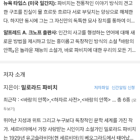
특히 제목 <바람의 안쪽>에서 '바람'은 이 소설의 가장 극적인 변화가
뉴욕 타임스 (미국 일간지):
파비치는 전통적인 이야기 방식의 견고
이루어지는 '시간'을 의미한다. 소설 속 시간의 흐름은 배경이 된 이
한 구조를 진실이 물 흐르듯 흐르다 서로 부딪치는 양상으로 해체한
지역의 역사를 그대로 반영하고 있다. 또한 헤로와 레안드로스는 이
다. 하지만 동시에 그는 그 자신만의 독특한 묘사 장치를 통하여 이야
'시간'의 바다를 건너 비극적이고도 신비로운 사랑을 한다. 시대를 달
기를 풀어가는 매우 뛰어난 우화적 역량을 소유하고 있다.
알프레드 A. 크노프 출판사:
인간의 사고를 형성하는 언어에 대해 새
리한 두 사람은 결국 자신의 죽음을 예상하면서도 서로 죽음을 맞바
로운 방법을 제시하고 있는 흥미롭고 독창적인 방식의 소설 『바람의
꾸어 하나의 사랑으로 이어간다. 그것은 사랑의 일부이자 전체의 개
안쪽』은 놀라운 재능의 소설가, 바로 파비치에 대한 우리의 모든 기대
념에 대한 질문을 독자에게 안겨주며, 소설과 이 세계 모두에서 도발
에 부응하고 있다.
적인 시각을 동시에 제시하고 있다.
저자 소개
지은이:
밀로라드 파비치
저자파일
신간알림 신청
최근작 :
<바람의 안쪽>
,
<하자르 사전>
,
<바람의 안쪽>
… 총 6종
(모
두보기)
뛰어난 지성과 위트 그리고 누구보다 독창적인 문학 세계를 가진 작
가. 세르비아에서 가장 사랑받는 시인이자 소설가인 밀로라드 파비치
는 1929년 유고슬라비아(현 세르비아)의 베오그라드에서 태어났다.