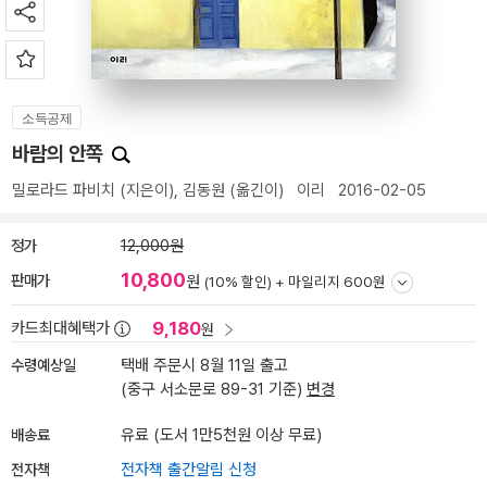
소득공제
바람의 안쪽
밀로라드 파비치
(지은이),
김동원
(옮긴이)
이리
2016-02-05
정가
12,000원
10,800
판매가
원
(10% 할인) +
마일리지 600원
9,180
카드최대혜택가
원
수령예상일
택배 주문시 8월 11일 출고
(중구 서소문로 89-31 기준)
변경
배송료
유료 (도서 1만5천원 이상 무료)
전자책
전자책 출간알림 신청