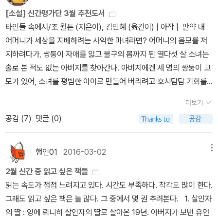
식 야금야금 읽고 있는데, 부차티의 다른 책들도 쟁여놓고 싶은 심정
나는 이 훼손된 존재들을 통해 새로운 유사 가족의 형태와 그 연대의
바로 노르웨이 작가 칼 오베 크나우스고르의 <나의 투쟁>이다.-알라
[소설] 신간평가단 3월 추천도서
이다.코맥 매카시와 부코스키의 책들은 눈에 들어오는 족족 컬렉션하
가능성을 모색해보고 싶었다. 이는 삶의 생태 복원이라는 나의 문학
딘 책소개 <하자르 사전>의 뒤를 잇는 밀로라드 파비치의 대표작.
타인들 속에서/조 월튼 (지은이), 김민혜 (옮긴이) | 아작 | 만약 내
는지라, 내게 없는 책이 언제 눈에 띄는지가 문제인데, 우주점 검색하
적 지향과도 맞물리는 것이었다. (작가의 한 마디) 와인즈버그, 오하
소설은 그리스 신화 헤로와 레안드로스의 전설과 베오그라드를 배경
어머니가 세상을 지배하려는 사악한 마녀라면? 어머니의 음모를 저
다가 <신의 아이>가 있길래 바로 구매했다. 부코스키 책들은 종종 알
이오 / 셔우드 앤더슨윤대녕의 소설과 느낌이 비슷한 표지.미국 현대
으로 두 연인의 이야기가 나란히 펼쳐진다. 헤로와 레안드로스로 구
지하려다가, 쌍둥이 자매를 잃고 불구의 몸까지 된 열다섯 살 소녀는
라딘 신촌점에 출몰하는데, 내 부코스키 책들은 모두 신촌점에서 구
단편문학의 아버지라 불리는 앤더슨의 대표작이다. 20세기 미국 문
성된 두 개의 이야기는 각각 독립되어 있기 때문에 그 중 어느 것을 먼
홀로 본 적도 없는 아버지를 찾아간다. 아버지에겐 세 명의 쌍둥이 고
매한 책들이다. 물론 저 부코스키 책들 중 아직 한 권도 읽은 책은 없
학강의에서 《위대한 개츠비》와 더불어 가장 많이 읽히는 작품이라 한
저 읽어도 상관없다. 헤로의 이야기는 20세기 초 베오그라드와 프라
모가 있어, 소녀를 평범한 아이로 만들어 버리려고 호시탐탐 기회를
다. ^^;;<신의 아이>는 1부 끝나고 2부 읽고 있는 중인데, 1부에 비해
다. 헤밍웨이의 하드보일드 문체에 직접적인 영향을 주었으며, 포크
하를 배경으로, 레안드로스의 이야기는 17세기 남동부 유럽을 배경
노린다. SF와 판타지 소설에 탐닉하는 이 소녀의 이야기는 짧은 시
흡있력이 생기기 시작했다. 드디어 사건다운 사건이 시작됐는데, 왜
너에 따르면 '우리 세대 미국작가들과 후계자들이 이어갈 미국 문학
더보기
으로 한다. 소설은 신화 속 전설의 형태를 그대로 따르고 있어 소설 속
놉만으로도 궁금증을 마구 유발시키는 작품이다. 피에로들의 집/
타이틀이 '신의 아이'인지는 3부까지 읽어봐야 알듯하다. 이 작품은
의 전통을 낳은 아버지'라 한다. 노벨문학상 후보로 꼽히는 아모스 오
공감 (
7
)
댓글 (0)
연인들이 서로를 향해 나아가게 된다. 그렇게 시대를 달리한 연인이
윤대녕 (지은이) | 문학동네 | 윤대녕 작가의 무려 11년만의 장편 소설
내가 기대한 것보다는 그리 재미가 없는데, 끝까지 읽어야 가타부타
즈 또한 《와인즈버그, 오하이오》로부터 받은 깊은 영향을 고백한 적
이 소설 속에서 만남으로써 시.공간을 초월한 구성으로 실험적 형식
이다. 그는 수년 전부터 ‘도시 난민’에 대한 이야기를 구상해왔다고 한
뭔가를 말할 수 있지않을까 한다. 위에서 봤다시피 리스트의 책을 10
이 있다. 산업화가 시작한 마을을 배경으로 현대인의 고독과 소외를
을 선보이고 있다. 즉 뛰어난 문학적 실험과 동시에 무엇이든 허용되
다. 가족의 해체, 타인과의 유대 붕괴 등을 비롯해서 오늘날을 살아가
권도 읽지 않은 상태에서 내가 읽은 올해 최고의 책을 선정하는 것이
행인01
2016-03-02
메뉴
그로테스크와 아름다움으로 그려낸 작품이다. 떠오르는 아시아에서
는 대중적 환상을 결합시킨 것이다. -알라딘 책소개 문학동네 세
는 우리가 공감할 수 있는 부분들이 많을 것 같다. 바람의 안쪽 |
좀 거시기 할 것도 같긴 하지만, 그래도 이건 분명히 선정할 수 있다.
더럽게 부자 되는 법 / 모신 하마드민음 모던 클래식 중 하나인 《주저
2월 신간 중 읽고 싶은 책들
계문학전집 134권. 이탈리아의 참여하는 지성, 최근 20년 동안 유럽
밀로라드 파비치 (지은이), 김동원 (옮긴이) | 이리 | 그리스 신화 헤
<타타르인의 사막>은 지금까지 내가 읽었던 문학 작품 중에서 최고
하는 근본주의자》를 읽을까 말까 고민하다 내려놓은 적이 있다. 이 작
읽는 속도가 점점 느려지고 있다. 시간도 부족하다. 착각도 많이 한다.
에서 가장 문제적인 저술가로 평가받는 작가 안토니오 타부키의 장편
로와 레안드로스의 전설과 베오그라드를 배경으로 두 연인의 이야기
의 장편소설이었다는 것을! 그리고 부차티의 단편 역시 최고의 단편
품에 끌리는 것 이상으로 밀어내고픈 마음이 들어서였다. 부담스러우
그래도 읽고 싶은 책은 늘 많다. 그 중에서 몇 권 추려본다. 1. 살인자
소설. 반민주 정권에 대한 저항과 언론 자유의 상징이 된 <페레이라
가 나란히 펼쳐진다. 헤로의 이야기는 20세기 초 베오그라드와 프라
소설집이 될 확률이 아주 높다는 사실! 이로써 문학은 정리 끝이다~
니까. 그럼에도 이 신간 소개-자기계발서의 형식을 차용하여 하고싶
의 딸 : 잉에 뢰니히 살인자의 딸로 살아온 19년. 아버지가 보낸 유언
가 주장하다>의 맥을 잇는 작품으로, 실제 사건에서 모티프를 얻어
하를 배경으로, 레안드로스의 이야기는 17세기 남동부 유럽을 배경