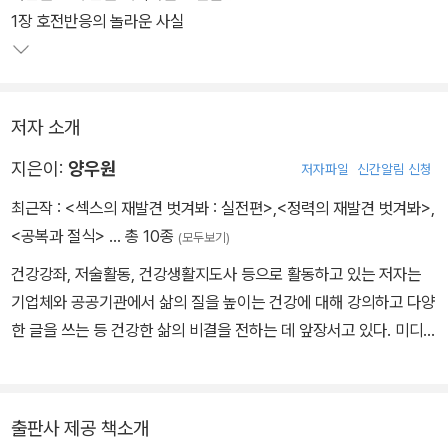
1장 호전반응의 놀라운 사실
저자 소개
지은이:
양우원
저자파일
신간알림 신청
최근작 :
<섹스의 재발견 벗겨봐 : 실전편>
,
<정력의 재발견 벗겨봐>
,
<공복과 절식>
… 총 10종
(모두보기)
건강강좌, 저술활동, 건강생활지도사 등으로 활동하고 있는 저자는
기업체와 공공기관에서 삶의 질을 높이는 건강에 대해 강의하고 다양
한 글을 쓰는 등 건강한 삶의 비결을 전하는 데 앞장서고 있다. 미디어
의 온갖 건강 정보가 넘쳐나는 세상에서 제대로 된 건강지식을 쌓는
것이 중요하다는 것을 간파한 저자는 인간의 건강과 행복의 열쇠를
쥐고 있는 가장 중요한 열쇠인 정력과 성 지식에도 주목하기 시작하
출판사 제공 책소개
였다. 이에《정력의 재발견-벗겨봐》를 통해 한국 남성들의 최대 고민