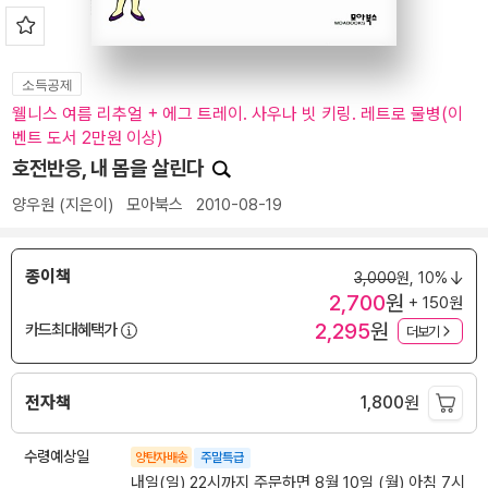
소득공제
웰니스 여름 리추얼 + 에그 트레이. 사우나 빗 키링. 레트로 물병(이
벤트 도서 2만원 이상)
호전반응, 내 몸을 살린다
양우원
(지은이)
모아북스
2010-08-19
종이책
3,000
원,
10%
2,700
원
+ 150원
2,295
원
카드최대혜택가
더보기
전자책
1,800
원
수령예상일
양탄자배송
주말특급
내일(일) 22시까지 주문하면 8월 10일 (월) 아침 7시