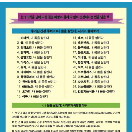
이자 인간의 가장 필연적이고 중요한 관심사인 정력의 실체를 파헤쳐
활력 넘치는 삶을 살아가는 비결을 제시한 바 있는 저자가 이번에는
새로운 저서《섹스의 재발견-벗겨봐-실전편》를 통해 실전 성생활의
모든 것에 대해 파헤쳤다. 진정한 정력가가 되기 위해서는 정력의 개
념부터 제대로 이해하고 남성과 여성의 몸에 대해서 알아야 하는 것
처럼, 저자는 행복한 성생활을 위해서 성인 남녀라면 반드시 알아둬
야 할 성 지식들이 있음을 소개하며 이에 대해 일목요연하게 제시하
였다. 서울 장신대 자연치유 대학원 석사 졸업 후 자연치유 생활요법
연구원 원장으로 재직함과 동시에, 자연섭생학 전문강사, 자연치유
심리상담사, (재)청소년체험연구개발원 교육이사 등 다방면에서 활
동 중이다. 저서에《생식환으로 살아 있는 영양 완전정복》(대학필독
도서), 《호전반응, 내 몸을 살린다》,《공복과 절식》,《정력의 재발견-
벗겨봐》 등 다수가 있다.