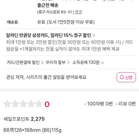
출근전 배송
(중구 서소문로 89-31 )
변경
배송료
유료 (도서 1만5천원 이상 무료)
알라딘 만권당 삼성카드, 알라딘 15% 청구 할인
최대 1만원 또는 2만원 할인(전월 30만원 또는 60만원 이용 시) / 카드
발급월 +1개월까지는 전월 실적이 없어도 최대 1만원 혜택 제공
카드/간편결제 할인
무이자 할부
소득공제 130원
관심 저자, 시리즈의 출간 알림을 받아보세요
신청
0
100자평 0편
리뷰 0편
세일즈포인트
2,275
88쪽
128*188mm (B6)
115g