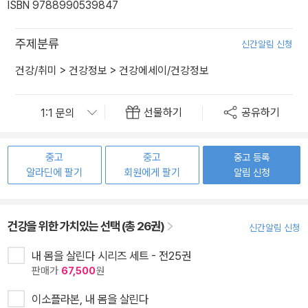
ISBN 9788990539847
주제분류
신간알림 신청
건강/취미
>
건강정보
>
건강에세이/건강정보
선물하기
공유하기
중고
중고
중고 등록
알라딘에 팔기
회원에게 팔기
알림 신청
건강을 위한 가치있는 선택 (총 26권)
신간알림 신청
내 몸을 살린다 시리즈 세트 - 전25권
판매가
67,500
원
이소플라본, 내 몸을 살린다