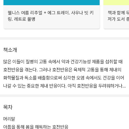
웰니스 여름 리추얼 + 에그 트레이. 사우나 빗 키
책과 함께 무
링. 레트로 물병
저가 도서 
책소개
많은 이들이 질병의 고통 속에서 약과 건강기능성 제품을 섭취할 때
호전반응을 겪는다. 그러나 호전반응은 육체적 고통을 통해 체내의
화학물질과 독소를 배출함으로써 심각한 오염 속에서도 건강을 이어
나갈 수 있는 중요한 체내 반응이다. 아직 호전반응을 두려워하거나
이에 대한 제대로 된 지식을 인지하지 못한 이들을 위해 해독과 통증,
호전반응에 대한 부분들을 핵심적으로 다룬 책이다.
목차
머리말
아픔을 통해 몸을 해독하는 호전반응