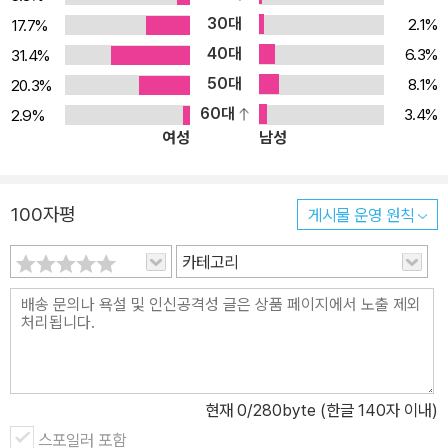
30대
2.1%
17.7%
40대
6.3%
31.4%
50대
8.1%
20.3%
60대
3.4%
2.9%
여성
남성
100자평
게시물 운영 원칙
카테고리
현재
0
/280byte (한글 140자 이내)
스포일러 포함