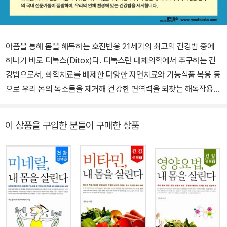
아픔을 통해 몸을 해독하는 호전반응 21세기의 최고의 건강법 중에
하나가 바로 디톡스(Ditox)다. 디톡스란 대체의학에서 추구하는 건
강법으로서, 화학치료를 배제한 다양한 자연치료와 기능식품 복용 등
으로 우리 몸의 독소들을 제거해 건강한 면역력을 되찾는 해독작용을
뜻한다. 현재 우리는 농작물의 병충해를 막기 위한 무분별한 농약 사
용, 음식의 상품가치를 높이기 위한 식품첨가물의 범람, 농작물의 비
이 상품을 구입한 분들이 구매한 상품
정상적 생장을 위한 화학비료와 성장촉진제의 사용, 도시의 공업화,
산업화로 인한 수질과 대기오염, 자동차의 증가로 인한 대기의 피폐
화로 인해 수많은 독소를 체내에 축적하고 있다. 이럴 때 기능식품 섭
취를 통해 우리 몸에 들어온 순수한 영양소는 우리 몸을 정화시키고
체내 조직을 정비하는 역할을 하며, 이때 반드시 호전반응이라는 치
유 현상을 일으킨다. 즉 다양한 형태의 통증과 불편감이 우리 몸의 청
소부 역할을 하고, 이 불편감과 통증을 즐기며 이겨내야만 몸의 해독