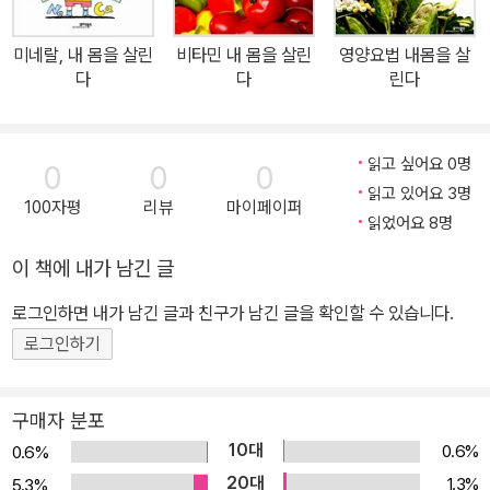
이라는 궁극적인 목표에 도달할 수 있는 것이다. 여기서 다시 한번
“아프다면 그냥 내버려두라!”는 의학계의 오랜 전통을 기억해보자.
미네랄, 내 몸을 살린
비타민 내 몸을 살린
영양요법 내몸을 살
우리는 어린 시절부터 다양한 질병들을 겪으면서 스스로 면역력을 길
다
다
린다
러왔고, 이렇게 길러진 면역 체계는 우리 체내에 다양한 호전반응을
통해 병을 극복할 수 있는 시스템을 마련해놓았다. 그럼에도 지금껏
증상이 나타나면 무조건 약이나 수술을 통해 억제하는 현대 서양의학
읽고 싶어요 0명
0
0
0
의 패러다임에 길들여져 온 우리에게 호전반응은 아직 부정확하고 낯
읽고 있어요 3명
100자평
리뷰
마이페이퍼
선 것으로 여겨질 수 있다. 하지만 이제 세계는 동양적 관점에서 질병
읽었어요 8명
을 바라보는 대체의학의 흐름을 받아들이고 있으며, 거기에는 자연치
이 책에 내가 남긴 글
유력을 극대화해서 질병을 극복하는 호전반응이 핵심적인 미래 건강
로그인하면 내가 남긴 글과 친구가 남긴 글을 확인할 수 있습니다.
패러다임으로 등장할 것이다. 이 책이 바로 그 놀라운 자연치유의 세
계로 들어가는 첫 걸음이 되기를 바라며, 현대인 개개인들 또한 진정
로그인하기
한 건강 증진을 위해 대체의학에 대한 노력들에 대한 관심을 앞으로
도 계속 경주할 수 있기를 바란다.
구매자 분포
10대
0.6%
0.6%
20대
1.3%
5.3%