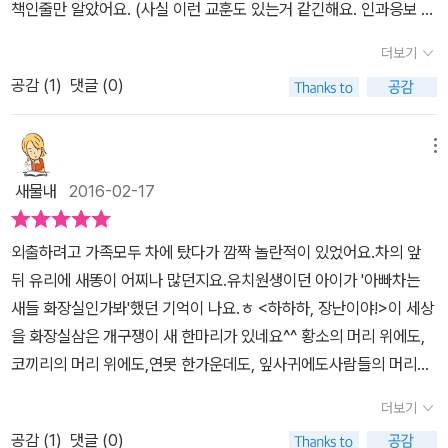
책인줄만 알았어요. (사실 이런 교훈도 있는거 같긴해요. 인과응보 ㅋ
네요.장난꾸러기의 모습에 함께 웃고 끝날 수 있는 재밌는 책,《하하
ㅋ)​하지만 작가의 의도는 응가 누기를 어려워 하는 친구들에게 똥을
하, 장난이야!》 였어요 ♪
더보기
누는 일은 재미있는 일임을 알려주는 책이라고 합니다. ^^;​​책을 한 번
공감 (
1
)
댓글 (0)
살펴 볼까요? ​​ 미안하지만 새라면 꼭 해야할 일이 있어. 농장 위를 날
다가 커다란 황소를 보면 ​ 머리에 똥을 누는 거야.하하하, 장난이
야! ​ 커다란 황소,무시무시한 상어,사람들에게까지도.. 이 장난스
메뉴
러운 상황이 반복되지요~ 강조해서 읽어줘야할 부분은 글씨의 폰트
새물내
2016-02-17
도 아주 큼직하게 표현되어 엄마도 재미있게 읽어줄 수 있고, 아이도
익살스런 상황과 함께 커다란 글씨를 주목하며 보게 된답니다. 같은
외출하려고 가족모두 차에 탔다가 깜짝 놀란적이 있었어요.차의 앞
상황이 반복되면서 커다란 글씨가 나오면 새별이도 같이 깔깔거리며
뒤 유리에 새똥이 어찌나 많던지요.유치원생이던 아이가 '아빠차는
'하하하, 장난이야!'를 외쳐대지요~ ㅋ​ ​하지만 위에 언급한 것 처
새들 화장실인가봐'했던 기억이 나요.ㅎ <하하하, 장난이야!>이 세상
럼. 인과응보! 곰의 머리에도 똥을 뿌직 했던 새. 쿨쿨 잠든 밤에.. 곰
을 화장실삼은 개구쟁이 새 한마리가 있네요^^ 황소의 머리 위에도,
에게 복수를 당하고 말아요 ㅋㅋ 곰도 '하하하, 장난이야!'를 외치며
코끼리의 머리 위에도,연못 한가운데도, 잎사귀에도사람들의 머리에
끝이난답니다. 아직 기저귀를 하는 24개월 우리딸.다행히 지
도 새똥이 떨어집니다. 새똥을 맞는 일은 결코 우연이 아니에요.새는
금까지는 변비로 힘들어 한 경험은 없지만변기사용을 처음 시작하면
더보기
망원경으로 대상을 찾을만큼 치밀하거든요.머리에 새똥을 맞는 것도
곧 응가하는 일을 어려워 할 시기가 올 것 같아요.이 책을 보며 지금부
공감 (
1
)
댓글 (0)
약이 오르는데'하하하~장난이야'놀리기까지 하니 더욱 얄미워요. 새