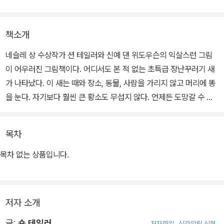
책소개
네슬레 상 수상작가 션 테일러와 신예 댄 위도우슨의 익살스런 그림
이 어우러진 그림책이다. 어디서도 본 적 없는 초특급 장난꾸러기 새
가 나타났다. 이 새는 때와 장소, 동물, 사람을 가리지 않고 머리에 똥
을 눈다. 자기보다 훨씬 큰 황소도 무섭지 않다. 언제든 도망갈 수 있
는 날개를 갖고 있기 때문이다. 코끼리의 머리에 똥을 누다가 물벼락
을 맞는 것도 즐겁다. 똥을 누고 "하하하, 장난이야!"를 외치는 모습을
목차
보면 저절로 함께 외치고 싶어진다.
목차 없는 상품입니다.
저자 소개
글:
숀 테일러
저자파일
신간알림 신청