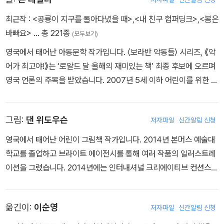
최근작 :
<공룡이 지구를 돌아다녔을 때>
,
<내 친구 험퍼딩크>
,
<봄은
바빠요>
… 총 221종
(모두보기)
영국에서 태어난 아동문학 작가입니다. 〈보라반 악동들〉 시리즈, 《악
어가 최고야!》는 ‘로알드 달 올해의 재미있는 책’ 최종 후보에 오르며
영국 언론의 주목을 받았습니다. 2007년 5세 이하 어린이를 위한 책
에 수여하는 네슬레 상에서 금상을 받기도 했습니다. 지은 책으로 《하
하하, 장난이야!》, 《지구를 떠나라!》, 《이건 완전 종이 낭비야!》, 《아
그림:
댄 위도우슨
저자파일
신간알림 신청
늑한 마법!》, 《나는 진짜 펭귄이야!》 등이 있습니다. 현재 영국과 브라
질을 오가며 활발하게 작품 활동을 하고 있습니다.
영국에서 태어난 어린이 그림책 작가입니다. 2014년 본머스 예술대
학교를 졸업하고 브라이트 에이전시를 통해 여러 작품의 일러스트레
이션을 그렸습니다. 2014년에는 인터내셔널 크리에이티브 컨션스
어워드에서 우울함과 초조함에 관해 탐구하는 단편 애니메이션으로
일러스트레이션 및 애니메이션 부문에서 금메달을 받았습니다. 그동
옮긴이:
이순영
저자파일
신간알림 신청
안 템플러를 비롯한 여러 출판사와 작업했으며 곧 직접 글을 쓰고 그
림을 그린 그림책을 선보일 예정입니다.