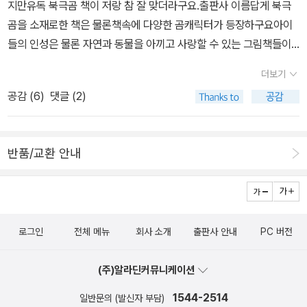
지만유독 북극곰 책이 저랑 참 잘 맞더라구요.출판사 이름답게 북극
화법으로 말하는 이 그림책은처음에는 미안하지만~이라는 말로 어
곰을 소재로한 책은 물론책속에 다양한 곰캐릭터가 등장하구요아이
쩔수 없다는 스탠스를 취해서독자를 헷갈리게 했다면이제는 회상화
들의 인성은 물론 자연과 동물을 아끼고 사랑할 수 있는 그림책들이
법을 쓰고 있어요후회가 묻어나는 저 문장,곰이 가만히 있지 않은 거
많이 나오더라구요.자연을 사랑하는 이순원님의 글이 실린 그림책두
더보기
죠! 저도 몰랐는데곰이 나무를 탈 수 있다네요곤히 자는 새와 묘한 미
너무 좋구요.특히나 아이들은 곰이 주인공인 이야기같이동물이 등장
소를 짓고 있는 곰,장난은 장난일 뿐인가요? 새의 최후는 어떨까요?
공감 (
6
)
댓글 (2)
하는 이야기를 참 좋아하잖아요.아이만 그런게 아니라 실은 저도 좋
그림은 현재진행이지만새가 직접 말하는 기법의 이야기는 현재와 과
아한답니다.이번에 북극곰에서 또 신간이 나왔네요.[곰아 자니] 에 이
거와 미래를 오가는 듯합니다.'장난'을 소재로 삼아 장난에 대해 나름
은 두번째 책 [곰아 놀자]정말 어울릴거 같지 않은 곰과 오리가 친구
심오하게 생각하게 하는아주 재미있는 책<하하하, 장난이야!>입니다
반품/교환 안내
인 책!이번엔 오리가 또 어떻게 곰을 괴롭힐지 몹시 기대되구요[하하
^^
하 장난이야] 책의 온갖 동물들의 머리위에 똥을 눈다는 새이야기는
문득 유머 한토막을 떠올리게 했어요.제비가 하늘을 날다가 신사 머
리위에 똥을 누었어요.화가난 신사가 한마디 하죠.신사: 야 너는 팬티
로그인
전체 메뉴
회사 소개
출판사 안내
PC 버전
도 안입고 다니냐?이에 질세라 제비도 받아칩니다.제비: 그런 너는
팬티입고 똥누니? ㅋ웃기죠?유치하다구요? ㅋㅋ https://m.faceb
(주)알라딘커뮤니케이션
ook.com/bookgoodcome/http://m.blog.naver.com/PostLi
st.nhn?blogId=codathepolar매주 책선물 이벤트도 있으니 참여
1544-2514
일반문의 (발신자 부담)