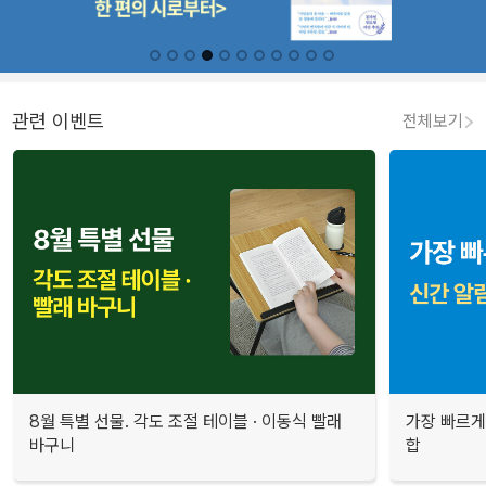
관련 이벤트
전체보기
8월 특별 선물. 각도 조절 테이블 · 이동식 빨래
가장 빠르게
바구니
합