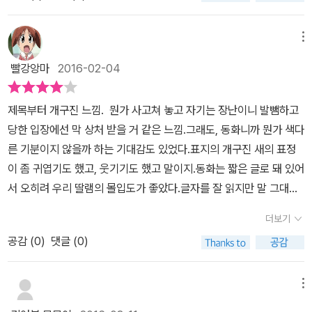
터 응가는 재미있는 거라는.. 마음의 준비를 시켜줘야 할 것 같아요.
에게 봉변을 당하고도 날아다니는 녀석이라 도저히 되갚아줄 방법이
더불어 너무 심한장난은 하지말길.... ㅎㅎ
없어 보였는데마지막 장면이 아주 통쾌합니다.새가 똥을 되로 주고
메뉴
말로 받았으니까요.새가 장난질을 멈추었을까 뒷이야기가 궁금해집
빨강앙마
2016-02-04
니다. 얄밉다 얄밉다 하면서도 새를 보며 웃음이 나는 건우리 아이들
을 닮았기 때문일거에요.온갖 미운짓을 골라하면서도 표정만은 해맑
제목부터 개구진 느낌. 뭔가 사고쳐 놓고 자기는 장난이니 발뺌하고
습니다.새가 늘 하던 장난으로 위기에 처한 토끼를 구해주는 장면에
당한 입장에선 막 상처 받을 거 같은 느낌.그래도, 동화니까 뭔가 색다
서는미운 네 살, 미운 일곱 살에 충실하면서도 웃음을 주고 위로가 되
른 기분이지 않을까 하는 기대감도 있었다.표지의 개구진 새의 표정
어주는 아이의 모습이 겹쳐지네요. 아이들의 영원한 웃음 코드 '똥'한
이 좀 귀엽기도 했고, 웃기기도 했고 말이지.동화는 짧은 글로 돼 있어
바탕 신나게 웃었습니다. ^^ 여섯 살 아이들의 책놀이.물약병에 밀가
서 오히려 우리 딸램의 몰입도가 좋았다.글자를 잘 읽지만 말 그대로
루풀 담아 뿌지직~~똥을 눴어요.^^
글자를 읽는거지 아직 깊은 의미까지 파고 들 여력이 안되다 보니 읽
더보기
기에 급급하다. 그래서, 오히려 글밥이 많은 건 아이가 버거워 한다.
공감 (
0
)
댓글 (0)
짧은 글에서 오는 느낌과 재미를 더 추구하고 좋아하는 느낌.그래서,
이 책이 딸아이에겐 좋았던 모양이다.먼저 읽어주고, 스스로 읽으라
고하니 킬킬대며 좋아한다. 게다가 아이들은 크건 작건 간에 '똥' 이라
메뉴
는 단어만 들어가면 그리 좋아할 수가 없다.그게 누구 똥이든 상관없