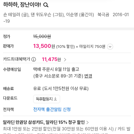
하하하, 장난이야!
숀 테일러
(글),
댄 위도우슨
(그림),
이순영
(옮긴이)
북극곰
2016-01
-19
정가
15,000원
13,500
판매가
원
(10% 할인) +
마일리지 750원
11,475
카드최대혜택가
원
수령예상일
택배 주문시 8월 11일 출고
(중구 서소문로 89-31 기준)
변경
배송료
유료 (도서 1만5천원 이상 무료)
다운로드
독후활동지
전자책
전자책 출간알림 신청
알라딘 만권당 삼성카드, 알라딘 15% 청구 할인
최대 1만원 또는 2만원 할인(전월 30만원 또는 60만원 이용 시) / 카드 발