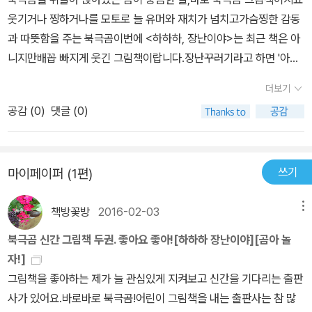
정말 즐거운 일이 었습니다.새는 늑대의 모습을 보고 토끼와 너무도
구진 녀석. 약은 오르지만, 재밌다 동화책이........ 시사하는 바도 있
웃기거나 찡하거나를 모토로 늘 유머와 재치가 넘치고가슴찡한 감동
즐겁게 웃었습니다.그 이후로도 새는 여기 저기 똥을 누고 다녔습니
고, 그리고 뭣보다 우리 아이가 너무 재미지게 읽어서 더 기분이 좋기
과 따뜻함을 주는 북극곰이번에 <하하하, 장난이야>는 최근 책은 아
다.장난이라는 말만 하면 문제 될 것이 없다 생각했습니다. 가장 재미
도 하다. 같이 하하하, 장난이야! 라고 외치는 기분도 나쁘지 않았다.
니지만배꼽 빠지게 웃긴 그림책이랍니다.장난꾸러기라고 하면 '아냐,
있는 것은 바로 사람들의 머리에 똥을 누는 것이었습니다.그런데 곰
아이에게 너무 장난만 일삼는 건 좋치 않다는 말로 서로 이야기 하기
난 개구쟁이야'하고 소리치는말 안듣는 5살 딸하지 말라면 더 하고싶
의 머리에는 똥을 누지 말아야했나 후회를 합니다.바로 곰이 바로 새
더보기
도 하고..... 좋네, 재밌고. ^^
고 싫다면 더 하고싶은 청개구리 소유자지요 ㅋ꼬리가 예쁜 주인공
의 머리 위로 올라가기 시작했시 때문입니다.곰이 새보다 더 높은 곳
공감 (
0
)
댓글 (0)
'새'와 같아요 ㅎㅎㅎㅎ '미안하지만~'으로 시작하는 주인공 '새'의
에서 똥을 눌 수 있다는 것을 생각지 못했던 것입니다.이제 새는 똥을
이야기에요그것도 '새'의 짖궂은 장난 이야기지요날아다니다가 참지
맞은 기분을 처절하게 느낄 수 있을까요?장난이었다는 말에 모든 것
못하도록 재미있는 장난,바로 갖은 동물들 머리에 '똥'누기 입니다.그
을 용서하고 웃여야 할까요?
쓰기
마이페이퍼 (1편)
리고는 '하하하, 장난이야!'하고 외치죠 장난은 장난일 뿐~당하는 이
는 분통터지지만 하는 이는 그저 즐거운 장난.새는 낄낄대느라 바쁘
책방꽃방
2016-02-03
메뉴
네요가끔 토끼를 쫓는 늑대에게 똥을 싸서토끼와 함께 즐거워도 하지
만... 대부분이 그냥 '장난'이에요.내가 하면 로맨스, 남이 하면 불륜,,,
북극곰 신간 그림책 두권. 좋아요 좋아![하하하 장난이야][곰아 놀
앗 이건 아닌가 ㅎㅎㅎ특히 재미있는 건 사람들에게 똥을 누는 거에
자!]
요경찰 아저씨 머리, 집 짓는 아저씨 머리, 선생님 머리,세 아이의 머
그림책을 좋아하는 제가 늘 관심있게 지켜보고 신간을 기다리는 출판
리와 공까지. 장난은 장난일 뿐~과연 그럴까요?새는 이번에는 호적
사가 있어요.바로바로 북극곰!어린이 그림책을 내는 출판사는 참 많
수를 만났어요 ㅋ바로 곰이랍니다.곰이 화가 많이 났거든요새가 직접