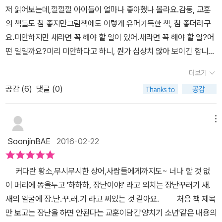
저 읽어보는데,낄낄낄 아이들이 얼마나 좋아했나 몰라요.감동, 교훈
의 책들도 참 좋지만그림책에도 이렇게 유머가득한 책, 참 좋더라구
요.미안하지만 새라면 꼭 해야 할 일이 있어.새라면 꼭 해야 할 일?어
떤 일일까요?미리 미안하다고 하니, 뭔가 심상치 않아 보이긴 합니
다.지나며 똥을 누는 것이었군요.그래놓고 새 혼자 환한 얼굴입니다.
더보기
하하하, 장난이야!파닥파닥 새가 지나며 여기저기에미안한 일들을 계
공감 (
6
)
댓글 (0)
속 벌이고 있다죠.그런데, 산에 갔다가 토끼랑 놀다가,이번 똥은 잘 했
구나 싶어요.덕분에 토끼가 늑대에게 안잡혔어요!모든 일은 나쁘기만
한 건 아닌건가봐요.익살스러운 책이지만, 살짝 숨어 있는 교훈이랄
메뉴
까요.그런데, 이 장난꾸러기 새가후회를 하는 순간이 있었으니..곰 머
SoonjinBAE
2016-02-22
리엔 누지 말 걸 그랬어.무슨 일이 일어났을까요?익살스러운 유아그
림책, 하하하 장난이야!결말에서 아이들이 빵! 터지면서아이들이 책
커다란 황소,무시무시한 상어,사람들에게까지도~ 너나 할 것 없
표지만 봐도,절 붙잡고 꼭 얘기해주고 싶어하던 부분이에요.봐도 봐
이 머리에 똥을누고 '하하하, 장난이야!' 라고 외치는 장난꾸러기 새.
도 재밌는지,초등 아이도 같이 와하하 웃으며 좋아하는 그림책이랍니
새의 얼굴에 장.난.꾸.러.기 라고 써있는 것 같아요. 처음 책 제목
다.그림도 귀엽고, 내용도 익살스럽다보니,게다가 어린 아이들일수록
만 보고는 장난을 하면 안된다는 교훈이담긴'양치기 소년'같은 내용의
열광하는 그 물건의 이야기라서,어릴수록 더 좋아하게 될 책이다 싶