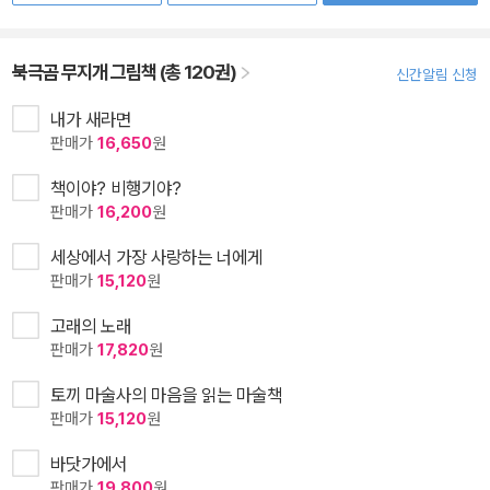
북극곰 무지개 그림책 (총 120권)
신간알림 신청
내가 새라면
판매가
16,650
원
책이야? 비행기야?
판매가
16,200
원
세상에서 가장 사랑하는 너에게
판매가
15,120
원
고래의 노래
판매가
17,820
원
토끼 마술사의 마음을 읽는 마술책
판매가
15,120
원
바닷가에서
판매가
19,800
원