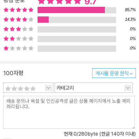
9.7
평점 분포
재미있기 때문이라는 생각을 합니다. 마치 화살을 쏘아 과녁에 명중
시키듯, 똥을 누어 머리에 맞히는 것입니다. 션 테일러의 흥미로운 이
85.7%
야기를 댄 위도우슨이 익살스러운 그림으로 완성했습니다. 장난을 치
14.3%
는 새는 너무너무 얄밉지만, 웃고 있는 새를 보면 귀여워서 도저히 화
0%
를 낼 수가 없습니다. 장난꾸러기 새는 바로 천진난만한 어린이의 모
0%
습 그대로입니다!
0%
100자평
게시물 운영 원칙
카테고리
현재
0
/280byte (한글 140자 이내)