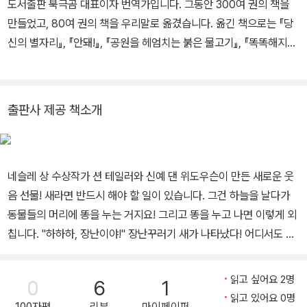
도서출판 북극곰 대표이자 번역가입니다. 그동안 300여 권의 책을
만들었고, 80여 권의 책을 우리말로 옮겼습니다. 옮긴 책으로는 『당
신의 별자리』, 『안돼!』, 『공원을 헤엄치는 붉은 물고기』, 『똑똑해지는
약』, 『한밤의 정원사』, 『삶』, 『책 먹는 도깨비 얌얌이』, 『숲의 시간』,
『강을 따라서』 등이 있습니다.
출판사 제공 책소개
네슬레 상 수상작가 션 테일러와 신예 댄 위도우슨이 만든 새로운 웃
음 선물! 새라면 반드시 해야 할 일이 있습니다. 그건 하늘을 날다가
동물들의 머리에 똥을 누는 거지요! 그리고 똥을 누고 나면 이렇게 외
칩니다. "하하하, 장난이야!" 장난꾸러기 새가 나타났다! 어디서도 본
적 없는 초특급 장난꾸러기 새가 나타났습니다. 이 새는 때와 장소, 동
물, 사람을 가리지 않고 머리에 똥을 눕니다. 자기보다 훨씬 큰 황소도
읽고 싶어요 2명
0
6
1
무섭지 않습니다. 언제든 도망갈 수 있는 날개를 갖고 있으니까요. 코
읽고 있어요 0명
100자평
리뷰
마이페이퍼