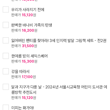
우리가 사라지기 전에
판매가
15,120
원
완벽한 바나비 가족의 탄생
판매가
16,200
원
잃어버린 팬티를 찾아라! 3세 인지력 발달 그림책 세트 - 전2권
판매가
31,500
원
한여름 밤의 셰익스베어
판매가
15,300
원
강을 따라서
판매가
17,100
원
달과 지구가 다툰 날 - 2024년 서울시교육청 어린이 도서관 여
름방학 추천도서
판매가
15,120
원
미피는 화가야!