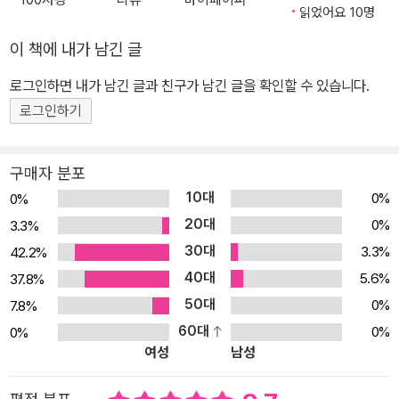
끼리의 머리에 똥을 누다가 물벼락을 맞는 것도 즐겁습니다. 똥을 누
읽었어요 10명
고 "하하하, 장난이야!"를 외치는 모습을 보면 저절로 함께 외치고 싶
이 책에 내가 남긴 글
어집니다. 장난은 재미있으니까요! 재미있는 표현을 따라 하는 즐거
움 재미있는 말은 누구나 따라 하고 싶습니다. 『하하하, 장난이야!』는
로그인하면 내가 남긴 글과 친구가 남긴 글을 확인할 수 있습니다.
대상만 달라질 뿐 똑같은 상황이 반복됩니다. 새는 책장을 넘길 때마
로그인하기
다 똥을 눕니다. 그리고 해맑은 미소를 지으며 말하지요. "하하하, 장
난이야!" 마지막 장을 넘길 때는, 누구나 따라서 외칠 겁니다. 예기치
구매자 분포
못한, 자연스러운 배변 교육 효과 똥 누는 것을 어려워하는 아이들에
10대
0%
0%
게 이 책을 읽어주세요. 똥을 누는 일은 재미있는 일이라는 것을 알게
20대
0%
3.3%
됩니다. 이 새처럼 여기저기 똥을 누고 돌아다닌다면 조금 곤란하겠
30대
3.3%
42.2%
지요. 하지만 책을 끝까지 읽으면 저절로 알게 될 겁니다. 아무 데나
40대
똥을 누어서는 안된다는 사실을요. 어쩌면 아이들은 똥을 눌 때마다
5.6%
37.8%
이렇게 외칠지도 모릅니다. "하하하, 장난이야!" 션 테일러의 재치와
50대
0%
7.8%
댄 위도우슨의 익살스런 그림 생각보다 많은 사람이 머리에 새 똥을
60대
0%
0%
여성
남성
맞습니다. 대부분의 사람은 기분 나쁜 경험으로 여기고 화를 냅니다.
하지만 션 테일러는 달랐습니다. 새가 사람의 머리에 똥을 누는 것은