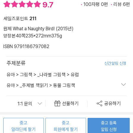
9.7
100자평 0편
리뷰 6편
세일즈포인트
211
원제 What a Naughty Bird! (2015년)
양장본
40쪽
235*272mm
375g
ISBN 9791186797082
주제분류
신간알림 신청
유아
>
그림책
>
_나라별 그림책
>
유럽
유아
>
_주제별 책읽기
>
동물 그림책
선물하기
공유하기
중고
중고
중고 등록
알라딘에 팔기
회원에게 팔기
알림 신청