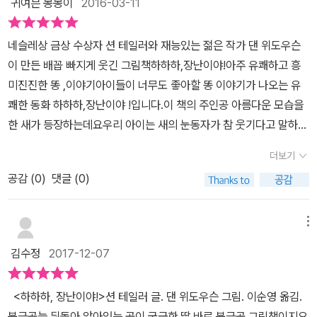
귀여븐 몽몽이
2016-03-11
다. 어쨌거나 그 단어가 나오는 동시에 아이들의 웃음보는 빵하고 터
진다. 그걸 아직도 난 모르겠다. 이웃 언니가 똥이란 단어의 동화책
네슬레상 금상 수상자 션 테일러와 재능있는 젊은 작가 댄 위도우슨
을 자주 읽어달라고해서 첨엔 왜 그런가 했었는데, 이제서야 큰 아이
이 만든 배꼽 빠지게 웃긴 그림책하하하,장난이야!아주 유쾌하고 흥
가 다 커가는 시점에서 나는 많이 깨닫고 있다. 우리 딸램은 정말 어
미진진한 똥 ,이야기아이들이 너무도 좋아할 똥 이야기가 나오는 유
릴적부터 지금까지 똥이란 단어가 들어가면 여전히 웃으니까.이 개구
쾌한 동화 하하하,장난이야 !입니다.이 책의 주인공 아름다운 모습을
진 새는 동물들의 머리위에 똥을 누고 도망가는게 일상이고 재미다.
한 새가 등장하는데요우리 아이는 새의 눈동자가 참 웃기다고 말하네
코끼리의 머리는 물론, 소의 머리, 사람들의 머리위에 똥을 누고 '하하
요그러고보니 표지의 눈동자가 익살스러워보이기도 하네요아주 장난
하, 장난이야.' 라며 내뺀다. 그리고 혼자 룰루랄라 신나하는 기분.(개
더보기
꾸러기같은 눈동자를 가진 새가 이 책의 주인공 되겠습니다. 새에게
인적으론 말이지 새가 회사앞에 주차만 해두면 똥을 싸서 차가 망가
공감 (
0
)
댓글 (0)
는 꼭 해야할 일이 있었습니다..새가 꼭 해야 할 일은 과연 무엇일까
져 기분이 별론데, 그 새도 하하하, 장난이야. 라고 한다면 정말 한대
요?새의 움직임을 따라가 보면 그 답이 나올 것도 같은데요새는 먼
쥐어 박아 주고 싶을거 같다. 크크크크 ㅋㅋㅋㅋ) 물론, 이 똥 장난이
저 농장위를 날다가 커다란 황소를 보았습니다.그리고 철퍼덕 똥을
메뉴
다 나쁜건 아니다. 귀여운 토끼를 잡아 먹으려던 늑대에게 (여우든
눕니다.바로 황소의 머리 위에요.황소는 이 사실이 아주 마음에 안 들
가? ㅡㅡ^) 한방 맥이는 것도 있으니 그리 나쁘다고만 할 수 없다. 하
김수정
2017-12-07
지만 새는 아랑곳하지 않습니다.'하하하하,장난이야?'아프리카에 가
지만, 그래도 역시 민폐는 민폐. 과연 우리의 이 장난스런 친구는 어
든 산에 가든 새는 온통 다른 동물들에게 똥을 누는 일이 참 즐거웠습
찌 됐을까?마지막을 다 밝힐 순 없지만, 역지사지란 말을 하고 싶다.
<하하하, 장난이야!>션 테일러 글. 댄 위도우슨 그림. 이순영 옮김.
니다.친구가 된 토끼를 잡아 먹으려고 한 늑대의 코에 큰 똥을 눈 것은
그래, 너에게도 이런 이야기를 해주고 싶구나. '하하하, 장난이야.'개
북극곰늘 뒤돌아 앉아있는 곰이 궁금한 딸,바로 북극곰 그림책이지요