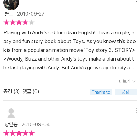
토리3의 스크립을 담은 원서를 필두로원서의 각 챕터마다 내용을 점
검할 수 있는 간략한 퀴즈와 단어해설을 담은 워크북그리고 음성으로
쏠트
2010-09-27
토이스토리 캐릭터들의 재잘거림을 들을 수 있는 리스닝(LC) 용도의
MP3 CD로 묶여져 있구요.원서의 수준은 초중급 정도!문장형식은
Playing with Andy's old friends in English!This is a simple, e
간결한 편으로 어휘의 뜻만 알면 쉽사리 해석되는 구조라서 부담이
asy and fun story book about Toys. As you know this boo
없구요.어휘는 중요한 단어마다 굵은 서체로 표기해 눈여겨 암기하도
k is from a popular animation movie 'Toy story 3'. STORY>
록 배려했어요. 특히, 장마다 글씨체도 크고 간격도 넓어서 일반적인
>Woody, Buzz and other Andy's toys make a plan about t
페이퍼북 원서보다는 피로감이 낮은 편이구요.전체 분량도 144페이
he last playing with Andy. But Andy's grown up already and
지로 적은 편이라서 원서에 처음 도전하는 분들이 부담감이 적을 듯
he is going to University. Andy seems to not want to play
해요.갠적으로 이 책의 장점은 워크북과 오디오북 CD에 있는 듯 한
더보기
with his toys anymore. This is the start about 'Toy story 3'.
데요.원서와 오디오북을 곁들어 읽으면 확실히 속도감이 붙고 글자만
공감 (
3
)
댓글 (0)
There are some kind of variety emotions like joy, sadness
으론 바로 와닿지 않던 단어의 뜻도목소리의 뉘앙스와 상황을 통해
and happiness. ABOUT THIS BOOK>>This Book consists
확연히 감 잡을 수가 있거든요. 무엇보다 눈으로만 혹은 글자로만 배
of text, workbook and audio CD. So you can read, write, s
메뉴
운 영어의 한계를 벗어나소리로 귀에 익힐 수 있기 때문에 자연스레
peak and listen to Enlish through this book. 1)If you try and
리스닝 실력도 늘고 올바른 발음을 기억하기에 내뱉을 수도 있구 말
당닫콩
2010-09-04
start to read English, use the text. The text is simple and e
이죠. 더불어 이 책이 제시한 활용법에 따르면, 먼저 워크북에 제시된
asy. Anyone who is middle level of English can read this bo