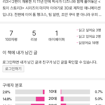
리3>! 2편이 개봉한 지 11년 만에 픽사가 디즈니와 함께 풀어놓은 <
토이 스토리3> 시리즈의 마지막 이야기로 3D로 제작된 애니메이션
입니다. 전편에 이어 톰 행크스, 팀 알렌, 조안 쿠삭 뿐 아니라 우피 골
드버그가 새로운 캐릭터로 음성 더빙에 참여했습니다. 재미와 감동적
인 스토리는 어린 아이에서 어른들까지, 시리즈 전작을 보지 않은 관
읽고 싶어요 3명
7
5
1
객들까지 사로잡으며 돌풍을 일으켰습니다. 미국에서 개봉 첫 2주 동
읽고 있어요 2명
100자평
리뷰
마이페이퍼
안 박스 오피스 1위, 개봉 28일 만에 전미 3억 4천만 달러의 수입을
읽었어요 18명
벌어들였으며 다양한 흥행 기록을 세우며 21세기 최고의 컴백으로 평
이 책에 내가 남긴 글
가받고 있습니다. 한국인을 위한 맞춤형 영어 원서! 이 책은 애니메이
션 <토이 스토리3>의 내용을 그대로 담고 있는 현지의 소설판을 영
로그인하면 내가 남긴 글과 친구가 남긴 글을 확인할 수 있습니다.
어 초보자도 부담 없이 읽을 수 있도록 구성한 책입니다. 기존의 『영
로그인하기
화로 읽는 영어원서』시리즈에서 더 나아가 원서 본문과 콘텐츠 부분
을 분리하여 독자들이 좀 더 부담 없이, 편리하게 원서를 읽을 수 있도
구매자 분포
록 구성했습니다. 원서 본문은 영화 내용을 그대로 담고 있는 영어원
10대
0.7%
2.8%
서로, 읽는 과정에서 단어 암기에 도움이 되도록 어려운 어휘는 볼드
20대
5.0%
14.8%
표시를 해두었고, 내용 이해를 위한 각주가 덧붙어 있습니다. 또한 워