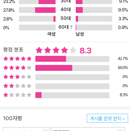
30대
9.1%
23.2%
크북은 내용 이해도를 측정해볼 수 있는 Comprehension Quiz와
40대
원서에 등장하는 순서대로 볼드 표시되어 있는 단어들이 완벽히 정리
9.5%
27.8%
되어 있습니다. 또한 본문 텍스트를 원어민이 읽어주는 오디오북 CD
50대
3.3%
2.8%
를 부록으로 제공하여 리스닝 실력도 향상시킬 수 있습니다. 이 책이
60대
0.9%
0%
여성
남성
필요한 독자들 - 영어원서 읽기를 처음 시작하는 사람들 - 토익 650
~750점, 고등학교 상위권 수준의 영어 학습자 - 영화 <토이 스토리
8.3
평점 분포
3>를 영어로 읽어보고 싶으신 분 - 영화 <토이 스토리3>를 재미있
게 보신 분 - 특목고 입시를 준비하는 초.중학생들 『영화로 읽는 영어
41.7%
원서』를 시리즈로 읽어보세요! 「Wall·E」, 「High School Musical 1,
50.0%
2, 3」, 「UP」, 「A Christmas Carol」, 「The Princess and the Fro
0%
g」 「Alice in Wonderland」가 출간되어 큰 사랑을 받고 있습니다. 이
0%
책의 구성 이 책은 기존의 시리즈와 달리 원서 본문과 콘텐츠가 분리
8.3%
되어있습니다. 원서 본문은 영화 내용이 담긴 본문에 어려운 어휘가
볼드로 체크되어 있고, 내용 이해를 돕는 각주가 포함되어 있습니다.
워크북은 챕터별로 정리된 단어 목록, 이해도를 점검해볼 수 있는 Co
100자평
게시물 운영 원칙
mprehension Quiz로 구성되어 있습니다. Vol 1. 원서 본문 텍스트