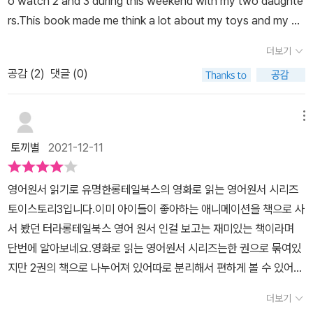
o watch 2 and 3 during this weekend with my two daughte
e time to search dictionary. I read this book in two days ho
스트로 3를 기본으로 하는 스토리 북이에요.내용은 아시는 바와 같이
rs.This book made me think a lot about my toys and my da
wever my daughter was only focused on inside picture yet
앤디의 장난감들의 이야기이구요.앤디가 너무 커버려서 이제 더이상
ughters' toys and a relationship between them and me. I w
-_-;;;.I read this book very carefully because I have to talk t
더보기
장난감들과 놀아주지 않게되어 장난감들은 새로운 환경을 맞이하게
ouldbe happy if my children love their toys so much as And
o speech the book to my daughter. I believe the best way
됩니다.이 책은 영화의 내용을 바탕으로 아주 쉽고 간단하게 스크립
공감 (
2
)
댓글 (0)
y did. I have to understand them to play with toys and doll
to familiar with English is getting interesting easy book.My
트를 이야기로 풀어놓았습니다.원서를 읽는게 부담이 되시는 분들도
s and other boxes and etc. all day long. Because that tells
favorite part is chapter 10. 'The friends were joined togeth
쉽게 읽으실 수 있을 거에요.또한 워크북을 보면서 단어를 체크할 수
me that theyare extremlyhealthy and grow well. I hope ma
메뉴
er, linked in a ircle, as heat balasted their faces.In moment
도 있구요.내가 얼마나 빨리 읽을 수 있는가 확인 할 수도 있답니다.오
ny people watch this movie and read this book and feel so
s, they would meet their end ... together 'this part was tou
토끼별
2021-12-11
디오 CD를 통해서 발음을 체크하며 들어볼 수 있는것도 장점이에요.
mething.It will make them happy like me.
ching me. But my daughter was not..버즈 발 밑에 써놓은 이름
내가 읽는 발음이 정확한 것인지와 내용에 대한 이해를 다시 되새겨
찾기In case of Audio CD, I read book only one time audio C
영어원서 읽기로 유명한롱테일북스의 영화로 읽는 영어원서 시리즈
볼 수 있어요.쉽고 재미있는 내용으로 영어를 공부가 아닌 즐길 수 있
D reminded me not the book but the movie. I think I should
토이스토리3입니다.이미 아이들이 좋아하는 애니메이션을 책으로 사
도록 도와주는 책입니다.앤디의 친구들과 함께 즐겨보지 않으시겠어
read more the book repeatly. And I have to practice and do
서 봤던 터라롱테일북스 영어 원서 인걸 보고는 재미있는 책이라며
요??
acting like Buzz, Woody for my daughter even though the
단번에 알아보네요.영화로 읽는 영어원서 시리즈는한 권으로 묶여있
speaker of MP3 is man.It took two days to read the book f
지만 2권의 책으로 나누어져 있어따로 분리해서 편하게 볼 수 있어
irst time, next time I will take only one day to read book ag
요.첫 번째 책은 영어원서로두 번째 책은 챕터별 단어 뜻과 워크시트
더보기
ain. The one missing thing in this book was that the book d
로 구성되어원서를 읽기 전 단어의 뜻을 살펴본 후 내용을 이해하고