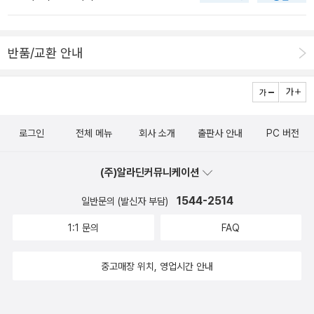
히 재미교포나 유학생 출신도 아닌 것이다.지극히 평범하다고도 할
수 있는 대한민국의 국민, 영어에 대한 의욕은 있으나 열정은 늘 부족
하여 작심삼일을 채 못 채우는 대한민국의 성인 남녀라면 눈여겨볼만
반품/교환 안내
한 책이 될 것이다.물론 개그맨은 결코 평범하지 않다. 개그맨으로 성
공하려면 소질도 있고 유머도 있고 끈기도 있으며 리더쉽도 있어야
한다. 게다가 뻔뻔함도 갖춘다면 금상첨화겠지!어학 실력 역시 마찬
가지일 것이다. 뻔뻔함으로 무장한다면 일단 다른 언어를 배우는데
로그인
전체 메뉴
회사 소개
출판사 안내
PC 버전
있어서 얼마나 도움이 되는지 모른다. 틀려도 부끄럽지 않고, 뻔뻔함
으로 계속 영어로 이야기를 하고!특유의 승부사적인 기질과 개그맨으
(주)알라딘커뮤니케이션
로 남을 웃기기 위해 필사적으로 노력하는 숨은 끈기 역시 영어 공부
를 하고 영어 실력을 갈고 닦는 것에 큰 도움이 되었을 거란 생각이다.
1544-2514
일반문의 (발신자 부담)
그리하여 더 궁금해지는 책. 그 두 권이 세트로 나오고 이벤트도 한단
1:1 문의
FAQ
다. 사실 상품에 눈 멀었다. ㅋㅋㅋ하지만 정말 영어를 전공하거나 영
어 강사가 아닌 - 이렇게 말하기엔 이미 영어 강사가 된 김영철 개그
중고매장 위치, 영업시간 안내
맨인가! - 개그맨으로 영어까지 성공한 인간 김영철의 영어 철학 노하
우가 담겨진 책이 된 것이다. 뻔뻔한 영철영어 김영철 지음 / 랜덤하