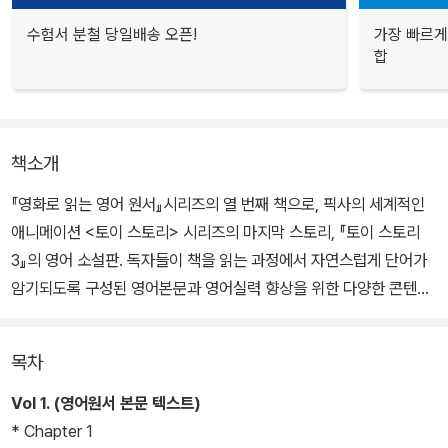
수험서 분철 당일배송 오픈!
가장 빠르게
합
책소개
『영화로 읽는 영어 원서』시리즈의 열 번째 책으로, 픽사의 세계적인
애니메이션 <토이 스토리> 시리즈의 마지막 스토리, 『토이 스토리
3』의 영어 소설판. 독자들이 책을 읽는 과정에서 자연스럽게 단어가
암기되도록 구성된 영어본문과 영어실력 향상을 위한 다양한 콘텐츠
로 영어 초보자도 쉽게 읽을 수 있도록 하였다. 또한 원어민이 읽어주
는 오디오북을 부록으로 제공하고 있어 리스닝 능력까지 함께 향상시
목차
킬 수 있다. 기존 시리즈와 달리 원서 본문과 원서 읽기를 위한 콘텐츠
가 분리되어 있어 독자들이 해당 원서를 좀 더 부담 없이 편하게 읽을
Vol 1. (영어원서 본문 텍스트)
수 있게 하였다.
* Chapter 1