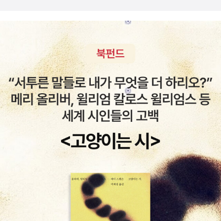
우스코리아 / 2007년 12월더 뻔뻔한 영철영어 김영철 지음 / 두앤비
컨텐츠(랜덤하우스코리아) / 2009년 2월 [영화로 읽는 영어 원서 시
리즈] 와 [직독직해로 읽는 세계명작 시리즈]도 영어공부하기에 괜찮
은 시리즈인 듯 영어 쓰기 패턴 사전 백선엽 지음 / 사람in / 2010년
9월