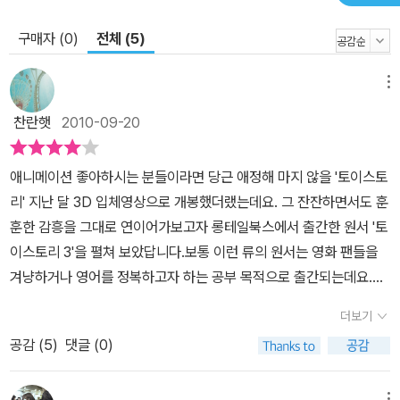
구매자 (0)
전체 (5)
메뉴
찬란햇
2010-09-20
애니메이션 좋아하시는 분들이라면 당근 애정해 마지 않을 '토이스토
리' 지난 달 3D 입체영상으로 개봉했더랬는데요. 그 잔잔하면서도 훈
훈한 감흥을 그대로 연이어가보고자 롱테일북스에서 출간한 원서 '토
이스토리 3'을 펼쳐 보았답니다.보통 이런 류의 원서는 영화 팬들을
겨냥하거나 영어를 정복하고자 하는 공부 목적으로 출간되는데요.역
시나 이 책 또한 토이스토리3 내용을 다시금 되짚어보고 싶은 팬들
더보기
뿐만 아니라 영화 혹은 애니메이션이라는 펀 미디어로 부담없이 영어
공감 (
5
)
댓글 (0)
를 익히시려는 분들을 주요 타깃으로원서와 워크북, 오디오북 MP3
CD의 세 포맷으로 구성되어 있어요.구체적으로 애니메이션 토이스
메뉴