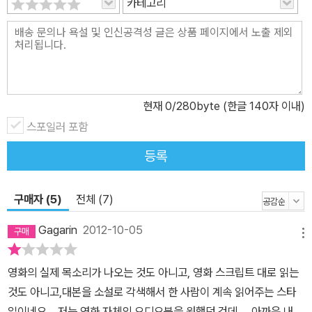
카테고리
영화 내용을 그대로 담고 있는 본문 텍스트입니다. 중요 단어들은 볼
드 표시되어 있으며, 읽는 이의 이해를 돕는 각주가 첨가되어 있습니
다. Vol 2. 워크북 (Workbook) Comprehension Quiz & Expres
sions 본문 텍스트의 이해 정도를 점검해볼 수 있는 퀴즈입니다. Buil
d Your Vocabulary 각 챕터별 본문 텍스트의 어려운 어휘들을 나
오는 순서대로 정리한 단어 목록입니다. 본문 텍스트를 읽기 전 어휘
현재
0
/280byte (한글 140자 이내)
목록을 훑어보면 해당 본문을 부담 없이 읽고 이해할 수 있습니다.
스포일러 포함
등록
구매자 (5)
전체 (7)
Gagarin
2012-10-05
메뉴
영화의 실제 목소리가 나오는 것도 아니고, 영화 스크립트 대로 읽는
것도 아니고,대본을 소설로 각색해서 한 사람이 계속 읽어주는 스타
일이네요....저는 영화 자체의 오디오북을 원했던 건데.... 아까운 내