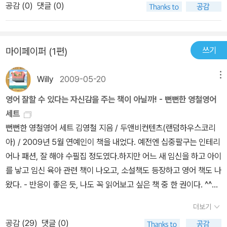
id not have the first movie scene especially battle of west
공감 (
0
)
댓글 (0)
원서를 읽은 후 퀴즈를 통해읽은 내용을 잘 이해했는지 확인해 볼 수
ern field. ^^I wish the more children book will be published
있어요.저희 집 아이들은 아직 완벽히 문장을 해석할 수준은 아니지
with audio CD and work book.이름 찾았다thanks
만재미있게 보던 애니메이션이라 거부감 없이 재미있게 집중 듣기를
쓰기
마이페이퍼 (1편)
하고 있어요.요즘 둘째 꼬마를 보며이 책 뒷면 표지에 있는 스티븐 크
라센 교수님의'많은 글을 읽는 것은 영어를 익히는 가장 좋은 방법이
Willy
2009-05-20
메뉴
아니다.그것은 '유일한'방법이다.'이 말에 절대 공감하는 중이에요.사
교육 없이 엄마표로 원서 읽기 한지1년 채 안 된 둘째가영어 단어 공
영어 잘할 수 있다는 자신감을 주는 책이 아닐까! - 뻔뻔한 영철영어
부를 따로 하지 않아도 단어의 뜻을 파악하고자주 보던 단어의 과거
세트
형 현재형을 구분할 줄 아는 신기한 경험을 하고 있어요.이게 바로 책
뻔뻔한 영철영어 세트 김영철 지음 / 두앤비컨텐츠(랜덤하우스코리
읽기의 힘이 아닐까 해요.*이 리뷰는 제공 받은 책으로 솔직하게 작
아) / 2009년 5월 연예인이 책을 내었다. 예전엔 십중팔구는 인테리
성되었습니다.
어나 패션, 잘 해야 수필집 정도였다.하지만 어느 새 임신을 하고 아이
를 낳고 임신 육아 관련 책이 나오고, 소설책도 등장하고 영어 책도 나
왔다. - 반응이 좋은 듯, 나도 꼭 읽어보고 싶은 책 중 한 권이다. ^^게
다가 김영철은 나도 잘 알고 즐겨보는 개그 프로그램의 입담 아닌가!
더보기
영어를 잘하는 개그맨. 물론 처음부터 영어를 잘 한 것도 아니고 당연
공감 (
29
)
댓글 (0)