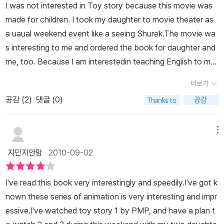
각 채터의 단어해설을 쭉 보고본격적으로 원서를 읽어내린 뒤 모르는
I was not interested in Toy story because this movie was
ok. Words are easy and length of sentence is appropriate.
표현은 나중에 체크하며 집중도와 이해도를 높이는데 주력하라고..이
made for children. I took my daughter to movie theater as
2)If you want great writing in English, use the workbook.Th
른바, 프리뷰->리딩->리뷰의 세 단계를 추천하고 있는데요. 아마도
a uaual weekend event like a seeing Shurek.The movie wa
e workbook is so useful.You can check your reading speed
흥미를 잃지 않고 끝까지 읽어내려가라고 배려한 측면인 듯 하구요.
s interesting to me and ordered the book for daughter and
through the number of words. And you can check the wor
갠적으로는 워크북을 보지 않고 한차례 다 읽어내린 뒤모르는 단어만
me, too. Because I am interestedin teaching English to my
ds that is unfamiliar so you can build your vocabulary. Also
워크북에서 뽑아 보고 정확히 이해한 후엔 오디오 CD로 다시 읽어가
daughter and trying to find out thebest way for my daught
there are some questions that related to the text so you c
더보기
는 것도 괜찮을 듯 해요. 뭐 읽고 활용하는 방식이야 어떻든 즐겁게 읽
er.좋아좋아First of all I was falling into the Toy stroy, I would
an remind the text and certainly understand.3)If you want
어내릴 수만 있다면야 상관은 없을 듯 하죠.쾌활 발랄한 장난감 친구
공감 (
2
)
댓글 (0)
be a good English teacher to daughter when I am using thi
to speak fluent English, use an audio CD.You can listen to
들의 활약과 그네들의 뜨건 우정이 다시금 그리운 분들그리고 슬랭을
s book. I ordered Toy story book, the one more good thing
audio CD for correct pronunciation. So you can check the
비롯한 비추할 만한 단어가 싹~~빠진 착한 영어로 공부하시겠다는
was mp3 audio cd includeded.I think withtout Audio CD the
메뉴
words that wrong or not clear pronunciation. This book hel
분들에게 요 책 괜찮지 않을까 싶어집니다!기억에 남는 글귀+'But re
book is not to be a good learning English book. When the
ps to get along with English.Have fun and easy with Englis
지민지안맘
2010-09-02
ally, they would always be there for him, no matter where t
Toy stroy was deliveried, I thought this book font size is bi
h~----------------------------------------------------------
hey were.They would be in his heart, and in his memories...'
g enough to readand does not have many pages.좋아I thin
----------------------------------------앤디의 친구들과 함께
I've read this book very interestingly and speedily.I've got k
k big font size and not too heavy book size is important p
신나게 영어를 즐길 수 있습니다~애니매이션 토이스토리를 보면서
nown these series of animation is very interesting and impr
oint to choose English book. About workbook, this is anot
자막을 읽느냐고 생생한 장난감들의 목소리를 못들을 때 너무 아쉬웠
essive.I've watched toy story 1 by PMP, and have a plan t
her good sub material to understand the book and save th
습니다.외국 영화를 보면 항상 느끼는 아쉬운 점이었죠.이 책은 토이