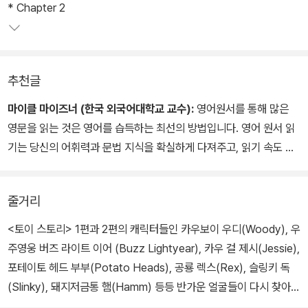
* Chapter 2
추천글
마이클 마이즈너 (한국 외국어대학교 교수):
영어원서를 통해 많은
영문을 읽는 것은 영어를 습득하는 최선의 방법입니다. 영어 원서 읽
기는 당신의 어휘력과 문법 지식을 확실하게 다져주고, 읽기 속도 역
시 빠르게 향상시켜줍니다.
실제로 하루 20분씩 꾸준히 원서 읽기를 하면 1년 이내에 원어민과
줄거리
같은 수준의 읽기 속도와 이해력을 얻을 수 있습니다. 원서 읽기에서
가장 중요한 것은, 재미있고(Interesting = Choose to read what
<토이 스토리> 1편과 2편의 캐릭터들인 카우보이 우디(Woody), 우
you like), 내 영어 실력보다 조금 쉬운(Easy = Read comfortabl
주영웅 버즈 라이트 이어 (Buzz Lightyear), 카우 걸 제시(Jessie),
y at or below your level), 영어원서(Books = A long story so
포테이토 헤드 부부(Potato Heads), 공룡 렉스(Rex), 슬링키 독
you can love the characters and care about their lives.)를
(Slinky), 돼지저금통 햄(Hamm) 등등 반가운 얼굴들이 다시 찾아왔
매일 꾸준히(20-30 minutes EVERY DAY) 읽는 것입니다.
다. 하지만 장난감 친구들의 주인 앤디(Andy)는 더 이상 어린 아이가