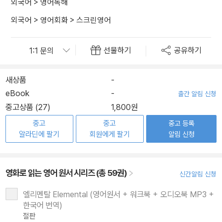
외국어
>
영어독해
외국어
>
영어회화
>
스크린영어
선물하기
공유하기
새상품
-
eBook
-
출간 알림 신청
중고상품 (27)
1,800원
중고
중고
중고 등록
알라딘에 팔기
회원에게 팔기
알림 신청
영화로 읽는 영어 원서 시리즈 (총 59권)
신간알림 신청
엘리멘탈 Elemental (영어원서 + 워크북 + 오디오북 MP3 +
한국어 번역)
절판