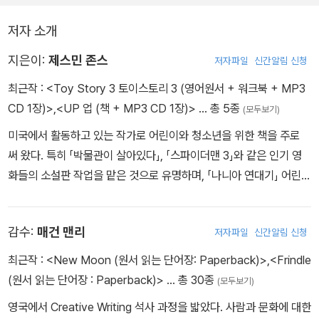
이 책은 위와 같은 요소를 완벽하게 충족시키는 책입니다. 남녀노소
아니다. 이제 대학생이 되어 집을 떠나야 하는 앤디는 자신이 가지고
저자 소개
누구나 좋아하는 세계적인 베스트셀러를 한국인의 영어 실력 향상을
놀던 장난감을 정리하려 하고, 그 때문에 우디와 버즈를 비롯한 장난
위해 치밀하게 고안했기 때문이지요. 이 책을 통해 원서 읽기의 재미
감 친구들은 버림을 받을까 두려워한다. 그러던 중 우여곡절 끝에 Su
지은이:
제스민 존스
저자파일
신간알림 신청
와 영어 실력의 향상을 맛볼 수 있으리라 확신합니다.
nnyside 탁아소(Daycare Center)에 가게 된 이들은 새로운 장난
최근작 :
<Toy Story 3 토이스토리 3 (영어원서 + 워크북 + MP3
감들을 만나고 아이들과 즐겁게 놀 기대에 부풀지만 현실은 사뭇 다
CD 1장)>
,
<UP 업 (책 + MP3 CD 1장)>
… 총 5종
(모두보기)
르다. 그 사이 홀로 탁아소 밖으로 나오게 된 우디. 과연 우디는 친구
미국에서 활동하고 있는 작가로 어린이와 청소년을 위한 책을 주로
들을 구해내고 친구들과 함께 앤디에게 돌아갈 수 있을까?
써 왔다. 특히 「박물관이 살아있다」, 「스파이더맨 3」와 같은 인기 영
화들의 소설판 작업을 맡은 것으로 유명하며, 「나니아 연대기」 어린이
판의 작업에 참여하기도 했다.
감수:
매건 맨리
저자파일
신간알림 신청
최근작 :
<New Moon (원서 읽는 단어장: Paperback)>
,
<Frindle
(원서 읽는 단어장 : Paperback)>
… 총 30종
(모두보기)
영국에서 Creative Writing 석사 과정을 밟았다. 사람과 문화에 대한