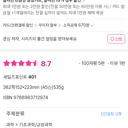
알라딘 만권당 삼성카드, 알라딘 15% 청구 할인
최대 1만원 또는 2만원 할인(전월 30만원 또는 60만원 이용 시) / 카드 발
급월 +1개월까지는 전월 실적이 없어도 최대 1만원 혜택 제공
카드/간편결제 할인
무이자 할부
소득공제 670원
관심 저자, 시리즈의 출간 알림을 받아보세요
신청
8.7
100자평 5편
리뷰 1편
세일즈포인트
401
382쪽
152*223mm (A5신)
535g
ISBN 9788983712974
주제분류
신간알림 신청
과학
>
기초과학/교양과학