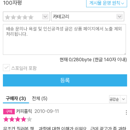
국인들은 과학 공포증을 평생 껴안고 살아간다. 하지만 이 책에서는
100자평
게시물 운영 원칙
걱정할 필요가 없다. 권위와 명성 그리고 실력을 갖춘 과학자들과 과
카테고리
학 필자들이 독자들을 과학의 장벽을 넘도록 이끈다. 수많은 과학 베
스트셀러로 과학 독서계에 노소를 가리지 않고 두꺼운 팬층을 거느리
고 있는 원로 생물학자 권오길 강원대학교 교수, 국가 과학자로 국내
외 뇌 과학 연구를 선도하고 있는 서유헌 서울대학교 교수, 오랫동안
천문학과 물리학 교양 과학서를 펴내 온 곽영직 수원대학교 교수와
같은 대학교의 김충섭 교수, 정치 칼럼에서 하드코어한 이론 물리학
현재
0
/280byte (한글 140자 이내)
에세이까지 다양한 매체에서 활약하고 있는 신예 이론 물리학자 이종
스포일러 포함
필 박사, 청소년은 물론 과학 교사들과 일반 독자들의 전폭적인 지지
등록
를 받고 있는 하리하라 과학 카페의 스타 과학 저자 이은희, 괴짜 박사
라는 애칭으로 불리는 한국 기생물학계의 대표 연구자 서민 단국대학
교 교수, 수학의 대중화를 위해 수많은 노력을 해 온 허민 광운대학교
구매자 (3)
전체 (5)
교수, 그리고 수학 퍼즐의 마니아이자 달인인 박부성 박사와, 수학 원
커피홀릭
2010-09-11
리를 심도 깊게, 그리고 흥미진진하게 소개하는 정경훈 박사 등 기라
메뉴
성 같은 스타 과학자들과 과학 필자들이 이 책에 참여하고 있다.
무조건 질러본 책... 과학에 대한 이해가 쉬워요.. 근데 광고가 좀 과하