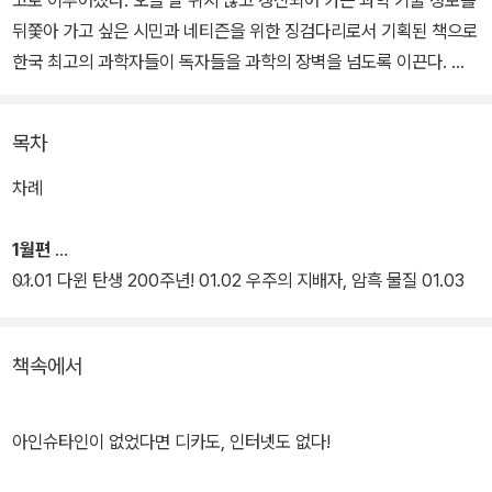
고로 이루어졌다. 오늘 날 쉬지 않고 갱신되어 가는 과학 기술 정보를
뒤쫓아 가고 싶은 시민과 네티즌을 위한 징검다리로서 기획된 책으로
한국 최고의 과학자들이 독자들을 과학의 장벽을 넘도록 이끈다.
아인슈타인의 상대성 이론과 입자 물리학의 표준 모형 같은 자연 과
목차
학의 거대 담론은 물론이고, -1×-1=1이 되는 이유가 무엇인지에 대
한 수학 원리의 소개, 조선 시대 미라에서 발견된 기생충에서 읽는 우
차례
리 조상들의 일상생활 같은 소소하지만 흥미진진한 소재까지 현대 과
학의 이모저모는 물론이고, 과학 현장 연구자들의 열정을 생생하게
1월편
읽을 수 있다.
01.01 다윈 탄생 200주년! 01.02 우주의 지배자, 암흑 물질 01.03
꽃가루의 신비 01.04 위대하고 위대하신 물리학자 아이작 뉴턴 01.0
5 너의 뇌를 알라 01.06 0.999…는 1인가? 01.08 진흙 인형과 세포
책속에서
01.09 신의 입자를 찾아서 01.10 천문학자들의 성운 작명 센스 01.1
2 침, 소화의 제1관문 01.15 농익은 김치의 과학 01.16 우주의 진짜
지배자, 암흑 에너지 01.17 키를리안 사진의 미스터리 01.19 돼지 회
아인슈타인이 없었다면 디카도, 인터넷도 없다!
충, 사람 회충 01.20 왜 1+1은 2인가? 01.21 우주의 어둠을 밝히는