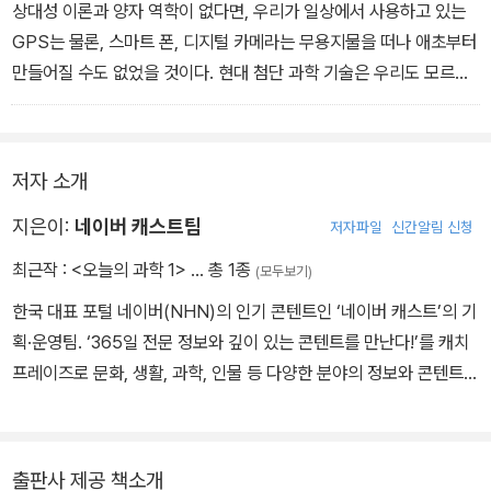
별 01.23 신의 입자를 때릴 LHC 01.26 뇌가 젊어야 오래 산다 01.2
상대성 이론과 양자 역학이 없다면, 우리가 일상에서 사용하고 있는
7 동양 수학은 왜 없나? 01.30 변화의 방향계, 엔트로피
GPS는 물론, 스마트 폰, 디지털 카메라는 무용지물을 떠나 애초부터
만들어질 수도 없었을 것이다. 현대 첨단 과학 기술은 우리도 모르는
사이, 우리 생활 곳곳에 침투해 있다. 100여 컷에 달하는 화려한 도판
은 물론이고 수많은 정보를 응축해 놓고 있는 텍스트로 이루어진 이
책은 이러한 우리 삶을 살피며 독자와 과학의 갭을 연결해 주는 역할
저자 소개
을 한다.
뿐만 아니라 저자들이 각고의 노력을 저술한 각 꼭지와 꼭지 사이에
지은이:
네이버 캐스트팀
저자파일
신간알림 신청
는 그날 그날에 어떤 과학적 사건들이 일어났는지 소개하는 글들이
최근작 :
<오늘의 과학 1>
… 총 1종
(모두보기)
있어, 오늘의 과학과 어제의 과학, 그리고 내일을 과학을 종합적으로
한국 대표 포털 네이버(NHN)의 인기 콘텐트인 ‘네이버 캐스트’의 기
사고할 수 있는 실마리들을 마련해 놓고 있어, 과학 참고 서적으로서
획·운영팀. ‘365일 전문 정보와 깊이 있는 콘텐트를 만난다!’를 캐치
도 역할을 할 수 있을 것이다.
프레이즈로 문화, 생활, 과학, 인물 등 다양한 분야의 정보와 콘텐트를
일상 구석구석과, 과학사의 틈새와 틈새를 훑으며 과학의 핵심을 소
전문가들과 함께 기획하고 만들고 네티즌들에게 전달하는 팀이다. 현
개하는 이 책을 통해 마음과 불로장생의 비밀을 탐색하는 인간 과학
재 네이버 캐스트에서는 ‘오늘의 과학’ 외에 ‘오늘의 인물’, ‘아름다운
에서 저 망막한 우주 진화의 끝 모를 미래를 내다보는 물리학과 천문
한국’, ‘철학의 숲’, ‘오늘의 클래식’, ‘옛날 신문’, ‘오늘의 문학’, ‘포토
우주론 세게의 어제, 오늘, 내일을 만날 수 있을 것이다.
출판사 제공 책소개