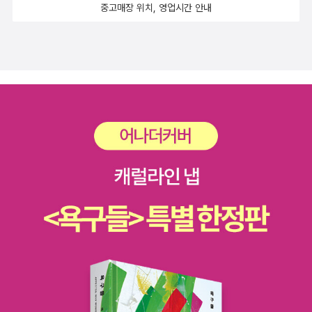
골드 시리즈'의 세 번째 작품으로, 세 번째 사건을 맞은 글래디 탐정단
중고매장 위치, 영업시간 안내
나마 위안을 얻는 중이랍니다. ^^전과도 한 세트 갖춰놓으면 괜찮을
은 이제 본격 탐정단으로서의 면모를 보다 확실하게 보여 주고 있다.
듯 하다. 국어실력을 높이기 위한 교재도 중요하다. 여기 있다보니 자
영국의 트로츠키주의자 던컨 핼러스는 레닌의 두 배가 넘는 글을 쓰
꾸 우리말과 글을 잃어버리는 아이에게 독서도 중요하지만, 문제집
고 다양한 분야를 두루 다룬 이 방대한 저술가의 사상을 핵심만 추려
역시 필요한 것 같다.연산 훈련을 하기 위한 교재도 필요한데, 이 시리
작은 책 한 권에 담았다.특히 이 책은 트로츠키의 사상을 찬양이나 비
즈가 괜찮은 것 같다. 가격 역시 무척이나 저렴해서 좋다. EBS 내공
난 일색으로 다루지 않고 공과를 엄밀히 따진다. 트로츠키 사상의 강
냠냠 시리즈도 마음에 든다. 강의는 여기서도 들을 수 있으려나! 이미
점과 약점을 모두 다룬 탁월한 입문서로 손색이 없다. 미국의 저명한
지가 아직 안 보여서 ......수학 실력을 높이기에 좋은 올림피아드 문제
심리학자 일레인 N. 아론은 20년 동안의 심리 상담을 통해, 다양한
들.수학에서는 워낙 유명한 개념원리 문제집들도 역시 눈에 띈다.아
문제 속에 공통적으로 작용하는 프레임이 있다는 사실을 포착했다.
이콘 수능영단어 오주성 외 지음 / 잉글에듀 / 2010년 7월사도행전
바로 우리의 내면 깊숙이 숨어 있는 그것은 스스로가 가치 없다고 느
속으로 이재철 지음 / 홍성사 / 2010년 7월 미치도록 드라마틱한 세
끼는 또 다른 ‘자신’, 즉 ‘못난 나’라는 심리 기제이다. 이 ‘못난 나’가
계, 미드 남명희 지음 / 현실문화연구(현문서가) / 2010년 7월영어
바로 우리의 사랑받을 권리를 방해하고 있다.요시모토 바나나 이래
공부에도 도움이 되는 미드. 그 재미있는 세상 속으로 들어가볼 수 있
가장 참신한 작가”라는 찬사가 따라다니는 미우라 시온의 소설. 작가
는 책일 듯 싶은데...청소년들을 위한 책은 언제나 좋다. 우리 아이도
는 전작의 발랄하고 톡톡 튀는 어투를 버리고, 건조하고 담담한 필치
언젠가는 십대 후반이 될텐데, 그 때가 되면 나 혼자 읽지 않고 우리
로 삶을 진지하게 성찰한다. 한 남자를 교집합으로 낯모르는 인연이
아이와 토론하면서 신나게 읽을 수 있겠지? 얼른 그 날이 오기만 손
엇갈리고, 얽매이고, 소통하거나 단절되는 ‘삶의 고리’를 그려내는데
꼽아 기다린다. ㅎㅎ에나 버닝 섀넌 헤일 지음, 노은정 옮김 / 책그릇