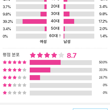
의 해이자, 다윈 탄생 200주년, 다윈의 <종의 기원> 출간 150주년
20대
3.4%
3.7%
으로 기념비적인 과학 혁명의 해였던 2009년은 과학 독서계를 뜨겁
30대
9.8%
9.8%
게 달구었고, 네이버 '오늘의 과학' 콘텐트들은 이 과학 문화 붐에 일
40대
조하며 네티즌들의 관심을 모았다. 2009년 화제의 콘텐트로 평가받
17.2%
39.2%
았다. 이번에 출간된<오늘의 과학> 1권은 이 화제의 콘텐트로 1월부
50대
2.0%
3.4%
터 3월까지 연재된 원고 중 엑기스를 모아 엮은 것이다. 4월부터 12
60대
1.4%
0%
여성
남성
월까지 연재된 원고는 전4권으로 순차적으로 출간될 예정이다. 생명
과 인간 마음의 진화를 설명하는 다윈의 자연 선택 이론이나 세상 만
8.7
평점 분포
물의 근본 구조를 파헤치는 아인슈타인의 상대성 이론과 입자 물리학
의 표준 모형 같은 자연 과학의 거대 담론은 물론이고, -1×-1=1이 되
50.0%
는 이유가 무엇인지에 대한 수학 원리의 소개, 조선 시대 미라에서 발
33.3%
견된 기생충에서 읽는 우리 조상들의 일상생활 같은 소소하지만 흥미
16.7%
진진한 소재까지 현대 과학의 이모저모는 물론이고, 과학 현장 연구
0%
자들의 열정을 생생하게 읽을 수 있다. 한국 최고의 과학자들의 당신
0%
의 과학 공포증을 해소한다! 고등학교 때부터 학생들을 이공계와 인
문계로 쪼개 평생을 다른 길로 가게 하는 한국 사회에서 대부분의 한