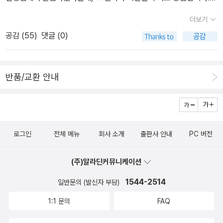
서 그 누구에게나 있을 이야기로부터 공포스러운 일면을 끄집어낸다.
과학이란 무엇인가』, 권오길 외 지음, 사이언스북스 (고2부터)『건축
5분동안 45문제[영어]를 풀어야했다고 하는데, 문제가 모두 한 페이
나의 이야기, 혹은 내 친구나 내 이웃의 이야기일 것만 같은 사소한 이
더보기
콘서트』, 이영수 외 지음, 효형출판 (고3부터)― 예술『아빠와 떠나는
지 가득되는 지문을 읽고 독해를 해야하는 문제라 시간이 모잘라 마
야깃거리들을 대상으로 하면서 공포 소설과 여타 SF, 스릴러, 판타지
공감 (
55
)
댓글 (0)
유럽 미술 여행』, 강두필 지음, 아트북스 (중2부터)『나의 사랑 백남
지막 5문제 정도는 못 풀었다고 하네요. 같은 반 싱가폴 아이들도 한
등의 경계는 매우 흐릿해졌지만 공포의 수위는 더욱더 높아졌다.밀리
준』, 구보타 시게코 지음, 이순 (고1부터)『오동명의 보도사진 강의』,
국 아이들도 모두 이구동성으로 시험문제가 어려웠다고 하는데, 개인
언셀러 클럽 시리즈 110권. 시카고의 빛과 어둠을 농밀하게 그려낸
오동명 지음, 시대의 창 (고2부터) 읽은 건 노란 바탕으로 구별한
적으로는 문제지를 구할 수 있을까 탐이 나네요.이번에 본 시험은 영
서스펜스 스릴러 소설. 손을 씻고 새 삶을 살던 남자가 과거에 저지른
반품/교환 안내
네 권 뿐...열심히 찾아 읽어야겠...
어, 8월 초에는 수학 시험이 있으니, 수학은 정해진 시간동안 다 풀 수
범죄로 인해 또 다른 범죄에 발을 담그게 되면서 인생이 꼬여가는 과
있었으면 하네요. - 아무래도 공부를 좀 더 해야겠지요? ㅋㅋ 그래도
정을 긴장감 넘치게 그려냈다. 이 작품은 배우에서 제작자로 변신한
싱가포르에서 지낸 2년 동안 영어에 자신감을 가지고 있는 아이라 그
벤 애플렉이 제작을 맡아 영화로 제작될 예정이다.20년 이상 여행을
마나 다행.그러나 점점 한국어가 문제가 되는지라, 지난 봄에도 교과
다닌 저자가 '여행의 의미와 가치'에 대해 이야기 하고 있는 책이다.
로그인
전체 메뉴
회사 소개
출판사 안내
PC 버전
서와 문제집을 갖고 왔는데 슬슬 2학기 교과서와 문제집도 갖춰야 할
저자는 여행이 하나의 소유의 척도가 되고, 편리함만을 추구하는 여
듯 하네요. 국어와 수학은 교과서만 있으면 될 것 같은데, 지난 봄에
행, 소통의 부재, 기록에 대한 집착 등의 문제를 비판하며 여행의 본질
(주)알라딘커뮤니케이션
사 두었던 교과서도 아직 다 공부를 마치지 못했네요.그래도 2학기
을 이야기 한다. 안정을 버리고 모험을 떠나라고 강조하는 저자의 이
교과서와 문제집도 가지고 있어야 할 것 같아서 이리저리 눈여겨보고
1544-2514
일반문의 (발신자 부담)
야기를 통해 독자들은 여행의 의미와 가치를 깨닫고 진짜 여행을 떠
있는 중입니다. 문제집은 국어와 수학 이외에도 과학과 사회 과목도
나고 싶은 충동에 사로잡힐 것이다. 에드거 앨런 포 상 수상 작가 리타
1:1 문의
FAQ
함께 갖춰놓아야겠구요.직접 보고 고르면 좋은데, 늘 그렇게 할 수 없
라킨이 애거서 크리스티의 미스 마플에 바치는 오마주. '탐정 글래디
어서 아쉬워요. 하지만 미리보기가 되어있는 책들이 제법 되니까 그