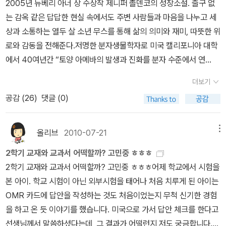
2005년 뉴베리 아너 상 수상작 제니퍼 촐덴코의 성장소설. 출구 없
슨, 문학동네 (고1부터)『껍질을 벗겨라』, 조앤 바우어 지음, 시공사
는 감옥 같은 답답한 현실 속에서도 주변 사람들과 마음을 나누고 세
(고1부터)『나는 모든 것을 알고 싶다』, 이익 지음, 돌베개 (고1부터)
상과 소통하는 열두 살 소년 무스를 통해 삶의 의미와 재미, 따뜻한 위
『마르셀로의 특별한 세계』, 프란시스코 X. 스토크, 보물창고 (고2부
로와 감동을 전해준다.저명한 분자생물학자로 미국 캘리포니아 대학
터) < 인문 ․ 사회 > - 7종『사랑을 물어봐도 되나요』, 이남석
에서 40여년간 “토양 아메바의 발생과 진화를 분자 수준에서 연
지음, 사계절 (중1부터)『성적은 짧고 직업은 길다』, 탁석산 지음, 창
구”해온 과학자, 윌리엄 F. 루미스의 신작. 최첨단 생명과학이 앞으로
비 (중2부터)『덤벼라 빈곤』, 유아사 마코토 지음, 찰리북 (중3부터)
더보기
우리 사회에 가져올 변화를 과학 안에서부터 신중하고 냉철하게, 무
『뉴욕에 헤르메스가 산다』, 한호림 지음, 웅진지식하우스 (중3부터)
공감 (
26
)
댓글 (0)
엇보다 경험적이면서도 종합적으로 예측한다. 아우또노미아총서 시
『그들이 위험하다』, 존 팰프리 지음, 갤리온 (고1부터)『감성 지식의
리즈 23권. <제국>과 <다중>의 저자이자, 코뮤니즘의 정치철학자
탄생』, 김진혁 지음, 마음산책 (고1부터)『왕의 밥상』, 함규진 지음, 21
안또니오 네그리의 예술론을 담은 책. 이 책을 구성 하고 있는 9편의
올리브
2010-07-21
메뉴
세기 북스 (고2부터) < 과학 ․ 예술 > -12종― 과학『이덕환의 사
서신들은 추상, 포스트모던, 숭고, 집단적인 노동, 아름다움, 구축, 사
이언스 토크토크』, 이덕환 지음, 프로네시스(웅진) (중2부터)『곤충의
2학기 교재와 교과서 어떡할까? 고민중 ㅎㅎㅎ
건, 신체, 삶정치 등 현대예술에 대해 피해갈 수 없는, 아홉 개의 테마
밥상』, 정부희 지음, 상상의 숲 (중3부터)『오늘의 과학』, 곽영직 지음,
2학기 교재와 교과서 어떡할까? 고민중 ㅎㅎㅎ어제 학교에서 시험을
들을 다룬다. 저자는 자본주의가 예술뿐만 아니라 우리 삶 전반을 착
사이언스북스 (고1부터)『의학적 상상력의 힘』, 허정아 외 지음, 21세
본 아이. 학교 시험이 아닌 외부시험을 태어나 처음 치루게 된 아이는
취하고 있으며, 다중이 새로운 주체성으로 등장하고 있는 오늘날 예
기북스 (고1부터)『세계를 움직인 과학의 고전들』, 가마타 히로키 지
OMR 카드에 답안을 작성하는 것도 처음이었는지 무척 신기한 경험
술은 무엇이며, 또 아름다움이란 무엇일 수 있는지 질문한다밀리언셀
음, 부키 (고1부터)『아파야 산다』, 샤론 모알렘 지음, 김영사 (고2부
을 하고 온 듯 이야기를 했습니다. 미국으로 가서 답안 체크를 한다고
러 클럽 한국편 시리즈 16권. 비현실과 현실 사이를 교묘하게 오가면
터)『물의 자연사』, 앨리스 아웃워터 지음, 예지 (고2부터)『우리에게
선생님께서 말씀하셨다는데, 그 결과가 어떨런지 저도 궁금합니다.4