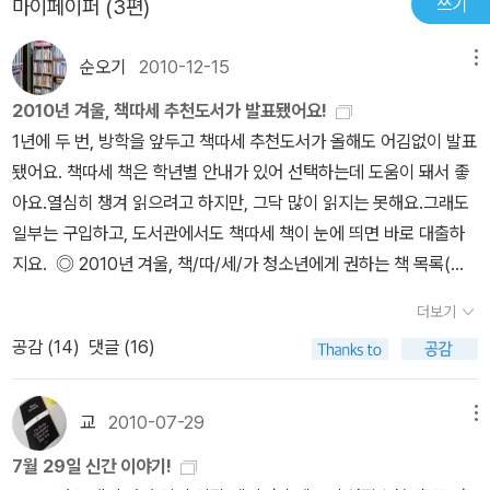
쓰기
마이페이퍼 (3편)
순오기
2010-12-15
메뉴
2010년 겨울, 책따세 추천도서가 발표됐어요!
1년에 두 번, 방학을 앞두고 책따세 추천도서가 올해도 어김없이 발표
됐어요. 책따세 책은 학년별 안내가 있어 선택하는데 도움이 돼서 좋
아요.열심히 챙겨 읽으려고 하지만, 그닥 많이 읽지는 못해요.그래도
일부는 구입하고, 도서관에서도 책따세 책이 눈에 띄면 바로 대출하
지요. ◎ 2010년 겨울, 책/따/세/가 청소년에게 권하는 책 목록(분
야별) < 문학 > - 12종『서쪽 마녀가 죽었다』, 나시키 가호 지음, 비룡
더보기
소 (중1부터)『우리들의 최악의 여름』, 사소 요코 지음, 우리교육 (중1
공감 (
14
)
댓글 (16)
부터)『가족입니까』, 김해원, 바람의 아이들 (중2부터) 『시튼 탐정 동
물기』, 야나기 코지 지음, 루비박스 (중2부터)『합체』, 박지리 지음, 사
계절 (중3부터)『다이브1,2』, 모리 에토 지음, 까멜레옹 (중3부터)『난
교
2010-07-29
메뉴
네가 싫어』, 케이트 맥카프리 지음, 다른 (중3부터)『열아홉의 프리
7월 29일 신간 이야기!
킥』, 줄리 A. 스완슨 지음, 뜨인돌 (중3부터)『빵과 장미』, 캐서린 패터