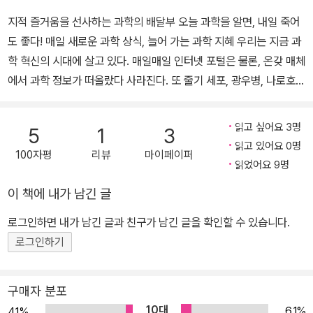
樂 보드’ 등 유용하고 흥미로운 다양한 캐스트가 개설되어 있다.
지적 즐거움을 선사하는 과학의 배달부 오늘 과학을 알면, 내일 죽어
도 좋다! 매일 새로운 과학 상식, 늘어 가는 과학 지혜 우리는 지금 과
학 혁신의 시대에 살고 있다. 매일매일 인터넷 포털은 물론, 온갖 매체
에서 과학 정보가 떠올랐다 사라진다. 또 줄기 세포, 광우병, 나로호
사건 등 정치 경제 사회 관련 사건보다 더 강한 파급력을 가진 사건들
이 전 국민을 전문가보다 더 많은 정보를 비전문가로 변신시키는 시
읽고 싶어요 3명
5
1
3
대이다. 하지만 과학 기술 사건의 근간이 되는 기초적인 과학 정보에
읽고 있어요 0명
100자평
리뷰
마이페이퍼
대부분의 시민과 네티즌(누리꾼)은 쉽게 따라가지 못하는 것은 여전
읽었어요 9명
하다. 이번에 (주)사이언스북스에서 네이버 캐스트팀과 함께 펴낸 <
이 책에 내가 남긴 글
오늘의 과학> 1권은 쉬지 않고 갱신되어 가는 과학 기술 정보를 뒤쫓
아 가고 싶은 시민과 네티즌을 위한 징검다리로서 기획된 책이다. 네
로그인하면 내가 남긴 글과 친구가 남긴 글을 확인할 수 있습니다.
이버 캐스트팀이 기획하고, 국내의 저명한 과학자들이 직접 쓴 원고
로그인하기
로 이루어진 2009년 1월 1일을 시작으로 매주 5회씩 네이버 캐스트
코너에 연재되며 네티즌들의 폭발적인 호응을 이끌어낸 캐스트 콘텐
구매자 분포
트이다. 갈릴레오의 망원경 천문 관측 400주년을 기념한 세계 천문
10대
6.1%
4.1%