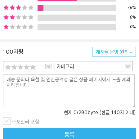
가치관과 인생관을 꼼꼼히 들여다보는 것도 건강검진만큼이나 중요
7.5%
한 일이 아닐까. 그런 맥락에서 자신을 속속들이 읽어내고 짚어볼 수
0%
있는 《I am》은 나를 보여주는 가장 좋은 증명서가 되어준다. 독일 현
0%
지에서 책뿐만이 아니라 앱스토어를 통해서도 인기 ‘어플’로 각광받
고 있는 《I am》은 단순히 읽고 마는 책이 아니라 스스로 저자가 되고,
리포터와 VJ가 돼야만 하는 ‘소규모 프로젝트’다. 조용한 카페에 앉아
100자평
게시물 운영 원칙
일기장처럼 써도 좋고, 휴가철 해외여행을 떠나는 비행기 안에서 작
카테고리
성해도 좋다. 책상 깊은 곳에 감춰두고 혼자 봐도 되고, 사랑하는 연인
또는 ‘베프’와 교환해봐도 된다. 그 목적과 용도가 어쨌든 이 책을 통
해 드러나는 ‘나의 이야기’는 즐거운 대화의 소재가 되고, 나와 우리의
삶을 한층 풍부하게 해주는 소중한 경험이 될 것이다. ◎《I am》을 제
대로 사용하는 세 가지 규칙 하나. 답은 빠르고 간결하게! 너무 오랫동
안 생각하지 말고 머릿속에 순간적으로 떠오르는 답들을 적는다. 둘.
현재
0
/280byte (한글 140자 이내)
최대한 솔직하게! 질문에 대한 답은 오직 자신만이 가지고 있다. 내면
스포일러 포함
의 고백들을 꾸밈없이 적는다. 셋. 나중에 대답을 정정하기 전까지만
등록
그 대답은 유요하다.