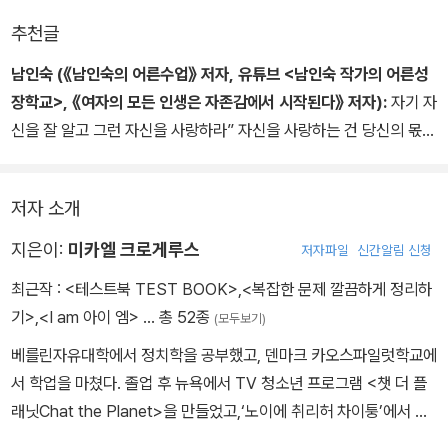
추천글
남인숙 (《남인숙의 어른수업》 저자, 유튜브 <남인숙 작가의 어른성
장학교>, 《여자의 모든 인생은 자존감에서 시작된다》 저자):
자기 자
신을 잘 알고 그런 자신을 사랑하라” 자신을 사랑하는 건 당신의 몫이
지만 이 책은 자신을 아는 데에 분명 도움이 될 것이다.
저자 소개
지은이:
미카엘 크로게루스
저자파일
신간알림 신청
최근작 :
<테스트북 TEST BOOK>
,
<복잡한 문제 깔끔하게 정리하
기>
,
<I am 아이 엠>
… 총 52종
(모두보기)
베를린자유대학에서 정치학을 공부했고, 덴마크 카오스파일럿학교에
서 학업을 마쳤다. 졸업 후 뉴욕에서 TV 청소년 프로그램 <챗 더 플
래닛Chat the Planet>을 만들었고,‘노이에 취리허 차이퉁’에서 펴
내는 잡지
의 발행인으로 일했다. 프리랜서 저널리스트로서 저서로