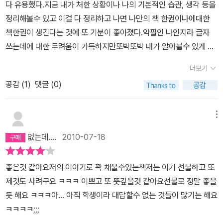
다 유용했다.지금 내가 처한 상황이나 나의 기본적인 습관, 생각 등을
정리해볼수 있고 이걸 다 정리하고 나면 나만의 책 한권이나에대한
책한권이 생긴다는 것에 또 기분이 좋아졌다.악필인 나인지라 글자
쓰는데에 대한 두려움이 가득하지만또박또박 내가 알아볼수 있게 내
힘으로 내생각을 정리해 써가는 것에 대한묘한 매력을 느낄수 있었고
더보기
복잡한 머릿속의 생각들을 어느정도는 차곡차곡 정리되어진 기분을
공감 (
1
)
댓글 (0)
느낄수 있었다.
메뉴
없는데....
2010-07-18
좋은것 같아요저의 이야기로 꽉 채울수있는책저는 이거 선물하고 또
제것도 사려구요 ㅋㅋㅋ 이쁘고 또 뜻깊을것 같아요선물로 정말 좋을
듯 해요 ㅋㅋㅋ아... 아직 학생이라 대답할수 없는 것들이 많기는 해요
ㅋㅋㅋㅋ;;;