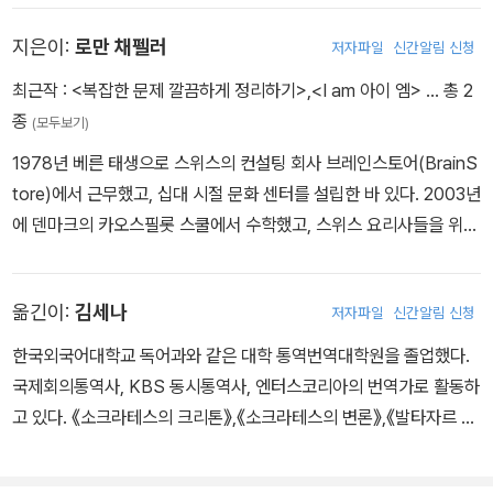
《아이 엠I AM》 《50가지 성공 모델》이 있다.
지은이:
로만 채펠러
저자파일
신간알림 신청
최근작 :
<복잡한 문제 깔끔하게 정리하기>
,
<I am 아이 엠>
… 총 2
종
(모두보기)
1978년 베른 태생으로 스위스의 컨설팅 회사 브레인스토어(BrainS
tore)에서 근무했고, 십대 시절 문화 센터를 설립한 바 있다. 2003년
에 덴마크의 카오스필롯 스쿨에서 수학했고, 스위스 요리사들을 위한
요리책을 개발했다. 2004년에 광고 대행사 ‘구조guzo’를 설립해 여
러 기업의 광고를 만들고, 여러 기관에 조언을 제공하고, 음악을 제작
옮긴이:
김세나
저자파일
신간알림 신청
했다. 또 아이디어와 혁신을 주제로 컨설팅 서비스를 제공한다.
한국외국어대학교 독어과와 같은 대학 통역번역대학원을 졸업했다.
국제회의통역사, KBS 동시통역사, 엔터스코리아의 번역가로 활동하
고 있다. 《소크라테스의 크리톤》,《소크라테스의 변론》,《발타자르 그
라시안의 사람을 얻는 기술》 등을 번역했다.