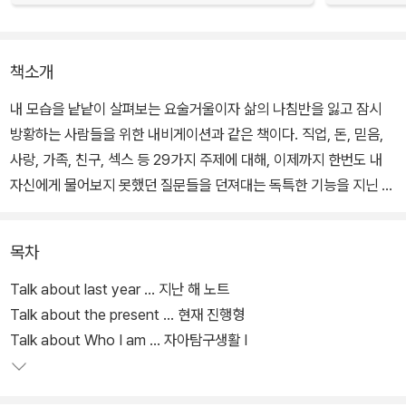
책소개
내 모습을 낱낱이 살펴보는 요술거울이자 삶의 나침반을 잃고 잠시
방황하는 사람들을 위한 내비게이션과 같은 책이다. 직업, 돈, 믿음,
사랑, 가족, 친구, 섹스 등 29가지 주제에 대해, 이제까지 한번도 내
자신에게 물어보지 못했던 질문들을 던져대는 독특한 기능을 지닌 네
비게이션 말이다. 자신을 속속들이 읽어내고 짚어볼 수 있다.
목차
이 책을 제대로 사용하는 방법. 하나, 답은 빠르고 간결하게. 너무 오
랫동안 생각하지 말고 머릿속에 순간적으로 떠오르는 답들을 적는다.
Talk about last year … 지난 해 노트
둘, 최대한 솔직하게, 내면의 고백들을 꾸밈없이 적는다. 마지막으로
Talk about the present … 현재 진행형
나중에 대답을 정정하기 전까지만 그 대답은 유효하다는 것. 독자 스
Talk about Who I am … 자아탐구생활 I
스로 저자가 되고, 리포터가 되고, VJ가 되어야만 하는 책이다.