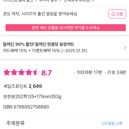
카드/간편결제 할인
무이자 할부
소득공제 490원
관심 저자, 시리즈의 출간 알림을 받아보세요
신청
관련 세트 상품을 보시려면 여기를 누르세요
알라딘 30% 할인! 알라딘 만권당 삼성카드
카드혜택 15% + 이벤트혜택 15% (~2025.12.31)
8.7
100자평 17편
리뷰 24편
세일즈포인트
2,649
양장본
252쪽
125*175mm
353g
ISBN 9788952758880
주제분류
신간알림 신청