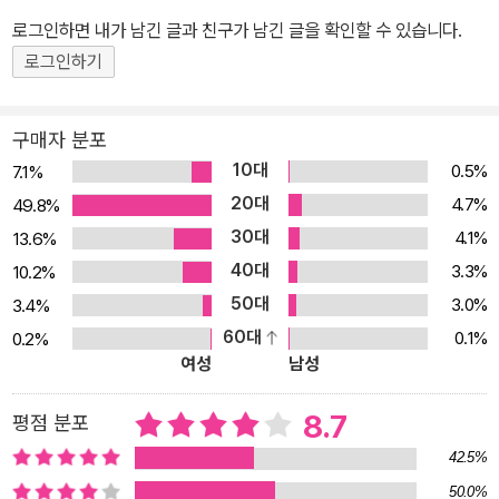
고 잠자리에 들어가며 스스로에게 던지는 질문… “나는 지금 제대로
로그인하면 내가 남긴 글과 친구가 남긴 글을 확인할 수 있습니다.
살고 있는 걸까?” 이럴 때 백설공주에 나오는 마법의 거울처럼 내 속
로그인하기
마음과 주변의 상황을 또렷하게 들여다보고, 정리해서 답해주는 요술
거울이 있다면 얼마나 좋을까! 《I am》은 내 모습을 낱낱이 살펴보는
구매자 분포
요술거울이자 삶의 나침반을 잃고 잠시 방황하는 사람들을 위한 내비
10대
0.5%
7.1%
게이션이다. 직업, 돈, 믿음, 사랑, 가족, 친구, 섹스 등 29가지 주제에
20대
4.7%
49.8%
대해, 이제까지 한번도 내 자신에게 물어보지 못했던 질문들을 던져
30대
4.1%
13.6%
대는 독특한 기능을 지닌 네비게이션 말이다. 때론 느닷없고, 때론 얼
40대
굴 붉어지는 질문들을 만나게 될 테지만 동화 속 요술거울과는 다르
3.3%
10.2%
게 그 답은 스스로가 채워가야 한다. 스스로 묻고 답하다 보면 ‘흉터를
50대
3.0%
3.4%
감추기 위한 짙은 화장을 지운 진짜 나의 모습’, ‘지금까지 걸어온 길
60대
0.1%
0.2%
여성
남성
과 걸어갈 삶을 보여주는 지도’를 똑똑히 확인할 수 있을 것이다. 누드
보다 더 적나라한 나의 모습 “그래, 난 이런 사람이었어!” 요즘 결혼을
8.7
평점 분포
앞둔 남녀가 건강진단서를 주고받는 경우가 종종 있다. 자신의 건강
상태를 인생의 동반자에게 밝히는 것은 행복한 가정생활을 위한 밑거
42.5%
름이 된다는 믿음 때문이다. 그렇다면 앞으로 삶을 함께할 배우자의
50.0%