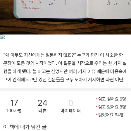
“왜 아무도 자신에게는 질문하지 않죠?” 누군가 던진 이 사소한 한
문장이 모든 것의 시작이었다. 이 질문을 시작으로 우리는 한 가지 실
험을 하게 됐다. 늘 하고는 싶었지만 여러 가지 이유 때문에 마음속에
고이 간직해두고만 있던 질문들을 모두 모아서 제시하면 과연 어떤
일이 일어날까 하는 것이었다. 이러한 실험을 통해 지금 여러분이 손
에 들고 있는 이 책이 탄생하게 되었다. 책 안에는 여러 방면에 걸쳐,
읽고 싶어요 6명
17
24
0
유쾌하고, 설득력 있으며, 자신의 내면을 속속들이 알게 하는 그런 질
읽고 있어요 8명
100자평
리뷰
마이페이퍼
문들이 담겨 있다. 서문 중에서 스스로 체크해보는 인생 중간고사 왠
읽었어요 64명
지 나만 잘 풀리지 않는 것 같은 느낌, 갖고 싶은 걸 사기엔 언제나 부
이 책에 내가 남긴 글
족한 잔고, 미래는커녕 당장 내일도 보이지 똑같은 하루를 마무리하