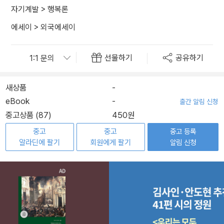
자기계발
>
행복론
에세이
>
외국에세이
선물하기
공유하기
새상품
-
eBook
-
출간 알림 신청
중고상품 (87)
450원
중고
중고
중고 등록
알라딘에 팔기
회원에게 팔기
알림 신청