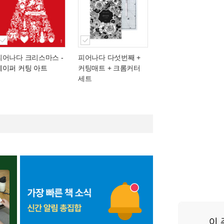
피어나다 크리스마스
-
피어나다 다섯번째 +
페이퍼 커팅 아트
커팅매트 + 크롬커터
세트