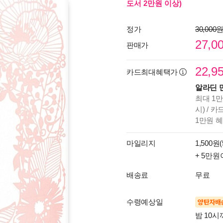
도서 2만원 이상)
정가
30,000
27,0
판매가
22,9
카드최대혜택가
알라딘 
최대 1만
시) / 
1만원 
마일리지
1,500원(
+ 5만원
배송료
무료
수령예상일
양탄자배
밤 10