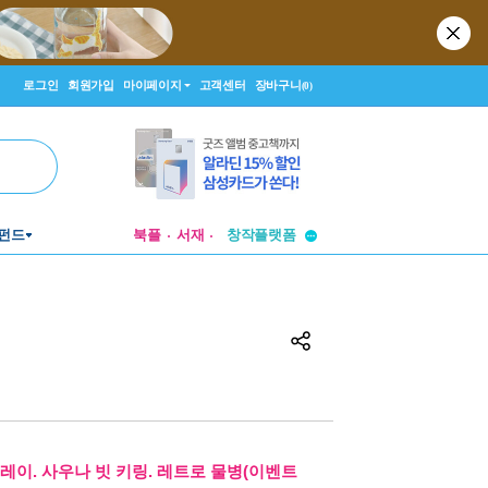
로그인
회원가입
마이페이지
고객센터
장바구니
(0)
투비컨티뉴드
펀드
북플
서재
창작플랫폼
투비컨티뉴드
레이. 사우나 빗 키링. 레트로 물병(이벤트