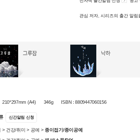
전자책 출간알림 신청
중고
관심 저자, 시리즈의 출간 알
210*297mm (A4)
346g
ISBN : 8809447060156
류
신간알림 신청
서
>
건강/취미
>
공예
>
종이접기/종이공예