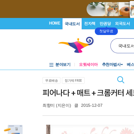
HOME
전자책
만권당
외국도서
국내도서
첫달무료
국내도
분야보기
오뒷세이아
추천마법사
베
무료배송
정가제 FREE
피어나다 + 매트 + 크롬커터 
최향미
(지은이)
클
2015-12-07