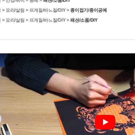
서
>
건강/취미
>
공예
>
패션/소품/DIY
서
>
요리/살림
>
뜨개질/바느질/DIY
>
종이접기/종이공예
서
>
요리/살림
>
뜨개질/바느질/DIY
>
패션/소품/DIY
Play