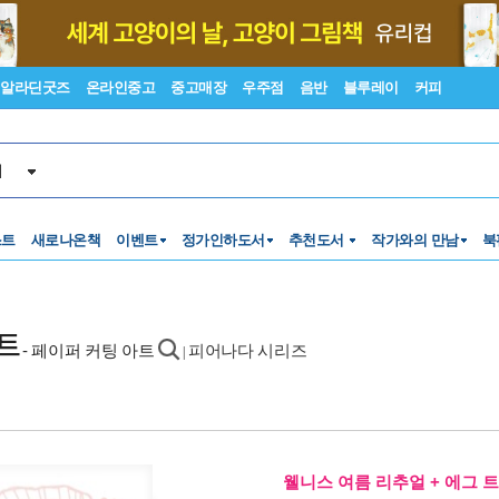
알라딘굿즈
온라인중고
중고매장
우주점
음반
블루레이
커피
서
스트
새로나온책
이벤트
정가인하도서
추천도서
작가와의 만남
북
세트
- 페이퍼 커팅 아트
피어나다 시리즈
|
웰니스 여름 리추얼 + 에그 트