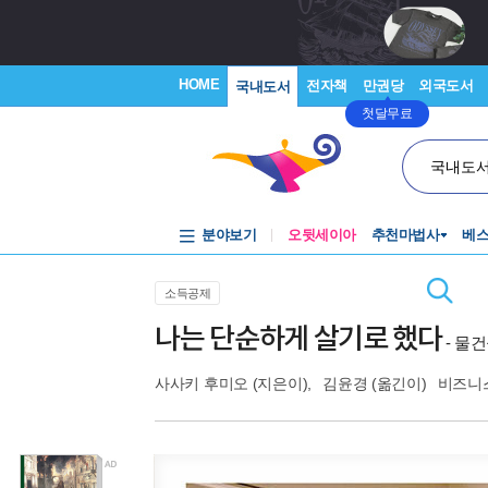
HOME
전자책
만권당
외국도서
국내도서
첫달무료
국내도
분야보기
오뒷세이아
추천마법사
베
소득공제
나는 단순하게 살기로 했다
- 물
사사키 후미오
(지은이),
김윤경
(옮긴이)
비즈니