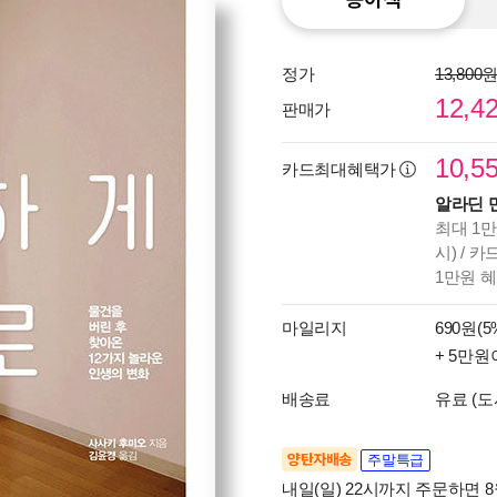
정가
13,800
12,4
판매가
10,5
카드최대혜택가
알라딘 
최대 1만
시) / 
1만원 
마일리지
690원(5
+ 5만원
배송료
유료 (도
양탄자배송
주말특급
내일(일) 22시까지 주문하면 8월