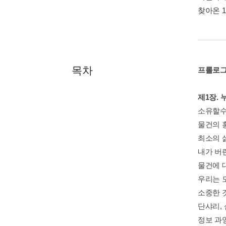
찾아온 
목차
프롤로
제1장.
소유할수
물건의 
최소의 
내가 버
물건에 
우리는 
소중한 
단샤리,
정보 과