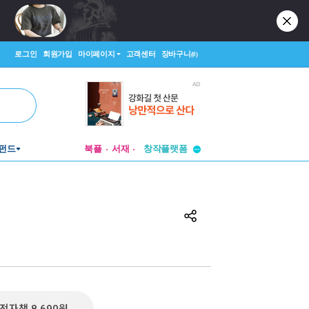
로그인
회원가입
마이페이지
고객센터
장바구니
(0)
투비컨티뉴드
펀드
북플
서재
창작플랫폼
투비컨티뉴드