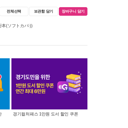
전체선택
보관함 담기
장바구니 담기
本(ソフトカバ-))
간
경기컬처패스 1만원 도서 할인 쿠폰
삼성카드가 쏜다! 알라