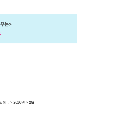
의 ..
>
2016년
>
2월