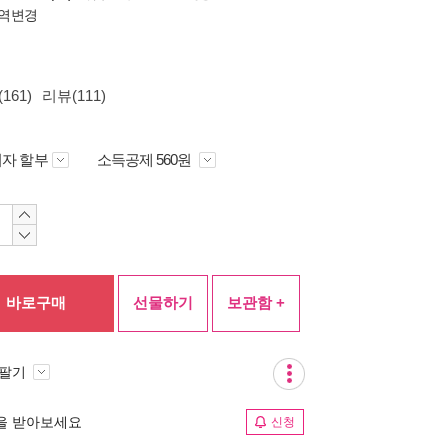
역변경
161)
리뷰(111)
자 할부
소득공제 560원
바로구매
선물하기
보관함 +
 팔기
림을 받아보세요
신청