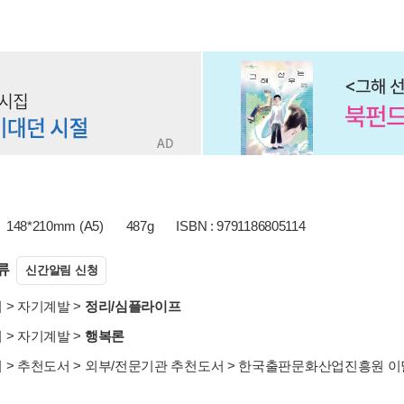
148*210mm (A5)
487g
ISBN : 9791186805114
류
신간알림 신청
서
>
자기계발
>
정리/심플라이프
서
>
자기계발
>
행복론
서
>
추천도서
>
외부/전문기관 추천도서
>
한국출판문화산업진흥원 이달