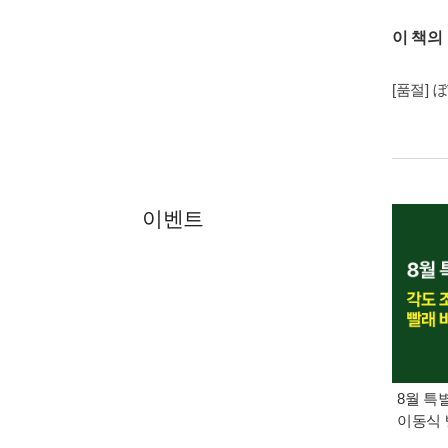
이 책의
[품절]
이벤트
8월 특
이동식 