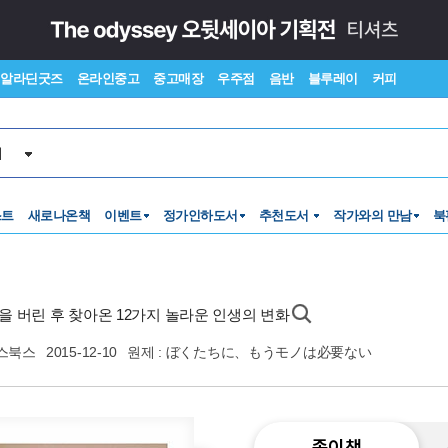
알라딘굿즈
온라인중고
중고매장
우주점
음반
블루레이
커피
서
스트
새로나온책
이벤트
정가인하도서
추천도서
작가와의 만남
북
건을 버린 후 찾아온 12가지 놀라운 인생의 변화
스북스
2015-12-10
원제 : ぼくたちに、もうモノは必要ない
종이책