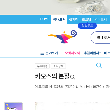
HOME
전자책
만권당
외국도서
국내도서
첫달무료
국내도
분야보기
오뒷세이아
추천마법사
베
무료배송
소득공제
카오스의 본질
에드워드 N. 로렌츠
(지은이),
박배식
(옮긴이)
파