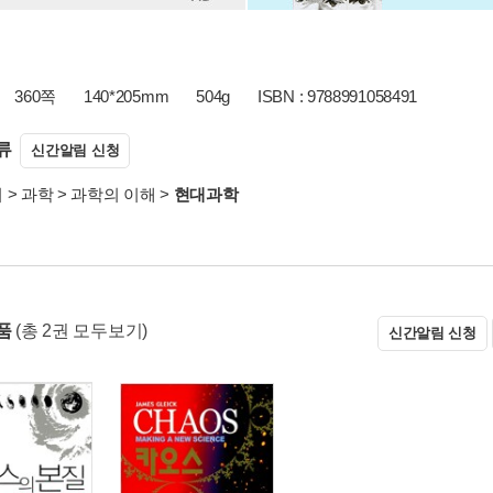
360쪽
140*205mm
504g
ISBN : 9788991058491
류
신간알림 신청
서
>
과학
>
과학의 이해
>
현대과학
상품
(총 2권 모두보기)
신간알림 신청