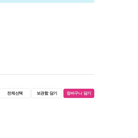
전체선택
보관함 담기
장바구니 담기