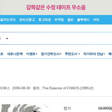
알라딘굿즈
온라인중고
중고매장
우주점
음반
블루레이
커피
서
스트
새로나온책
이벤트
정가인하도서
추천도서
작가와의 만남
북
라북스
2006-08-30
원제 : The Essence of CHAOS (1995년)
정가
18,000