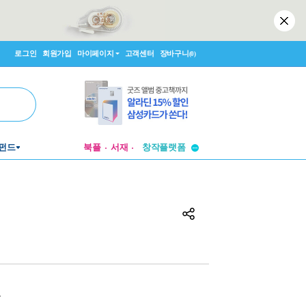
로그인
회원가입
마이페이지
고객센터
장바구니
(0)
투비컨티뉴드
펀드
북플
서재
창작플랫폼
투비컨티뉴드
원