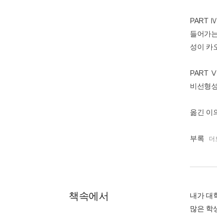
PART 
들어가는 
성이 카
PART
비선형성 
옮긴 이
부록
더
책속에서
내가 대
많은 학