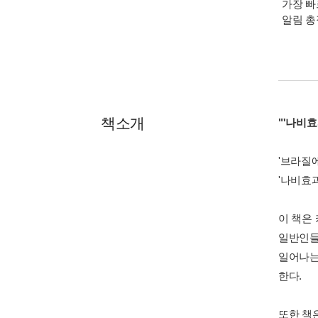
가장 빠
알림 
책소개
"'나비
'브라질
'나비효
이 책은
일반인들
일어나는
한다.
또한 책