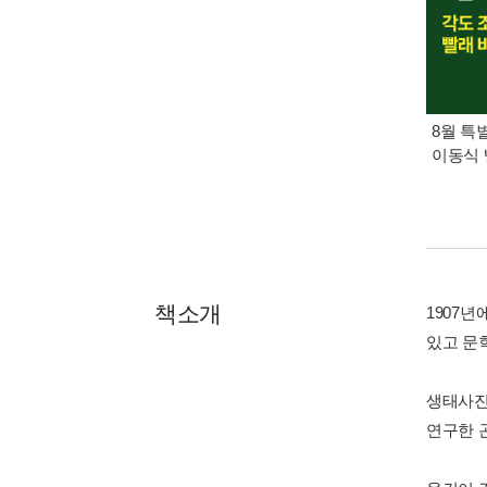
8월 특
이동식 
책소개
1907
있고 문
생태사진
연구한 