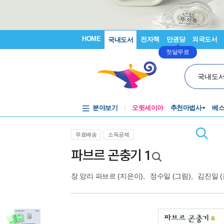
HOME
전자책
만권당
외국도서
국내도서
첫달무료
국내도
분야보기
오뒷세이아
추천마법사
베
무료배송
소득공제
파브르 곤충기 1
장 앙리 파브르
(지은이),
정수일
(그림),
김진일
(