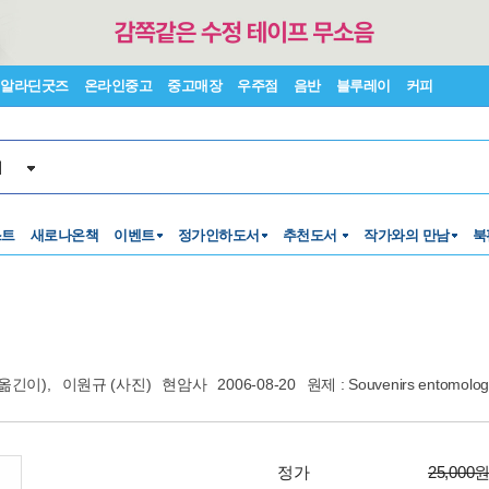
알라딘굿즈
온라인중고
중고매장
우주점
음반
블루레이
커피
서
스트
새로나온책
이벤트
정가인하도서
추천도서
작가와의 만남
북
옮긴이),
이원규
(사진)
현암사
2006-08-20
원제 : Souvenirs entomolog
정가
25,000