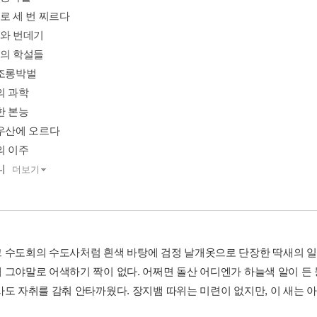
로 세 번 찌르다
레와 번데기
원의 학설들
배조롱박벌
의 과학
한 본능
뚜우산에 오르다
의 이주
니
더보기
 수도회의 수도사처럼 흰색 바탕에 검정 날개옷으로 단장한 딱새의 일
 그야말로 어색하기 짝이 없다. 어쩌면 돌산 어디엔가 하늘색 알이 든 
도 자취를 감춰 안타까웠다. 장지뱀 따위는 미련이 없지만, 이 새는 아주