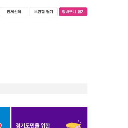
전체선택
보관함 담기
장바구니 담기