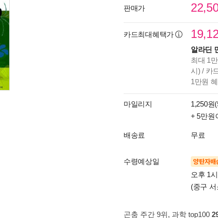
22,5
판매가
19,1
카드최대혜택가
알라딘 
최대 1만
시) / 
1만원 
마일리지
1,250원(
+ 5만원
배송료
무료
수령예상일
양탄자배
오후 1
(중구 서
곤충 주간 9위
, 과학 top100
2