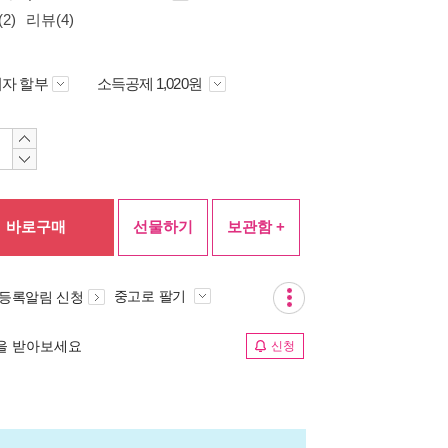
2)
리뷰(4)
자 할부
소득공제 1,020원
바로구매
선물하기
보관함 +
중고로 팔기
 등록알림 신청
림을 받아보세요
신청