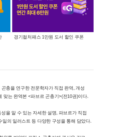
간
경기컬처패스 1만원 도서 할인 쿠폰
삼성카드가 쏜다! 알라
. 곤충을 연구한 전문학자가 직접 완역, 개성
 맞는 완역본 <파브르 곤충기>(전10권)이다.
성을 알 수 있는 자세한 설명, 파브르가 직접
수일의 일러스트 등 다양한 구성을 통해 담았다.