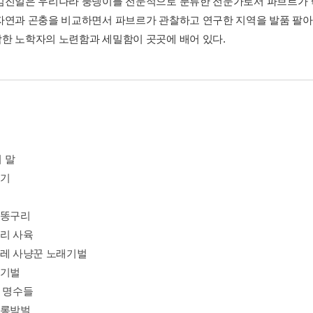
김진일은 우리나라 풍뎅이를 전문적으로 분류한 전문가로서 파브르가 
자연과 곤충을 비교하면서 파브르가 관찰하고 연구한 지역을 발품 팔아 
한 노학자의 노련함과 세밀함이 곳곳에 배어 있다.
 말
보기
소똥구리
구리 사육
벌레 사냥꾼 노래기벌
래기벌
의 명수들
조롱박벌