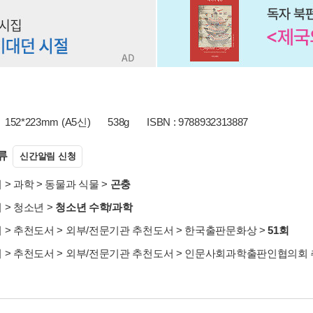
152*223mm (A5신)
538g
ISBN : 9788932313887
류
신간알림 신청
서
>
과학
>
동물과 식물
>
곤충
서
>
청소년
>
청소년 수학/과학
서
>
추천도서
>
외부/전문기관 추천도서
>
한국출판문화상
>
51회
서
>
추천도서
>
외부/전문기관 추천도서
>
인문사회과학출판인협의회 추