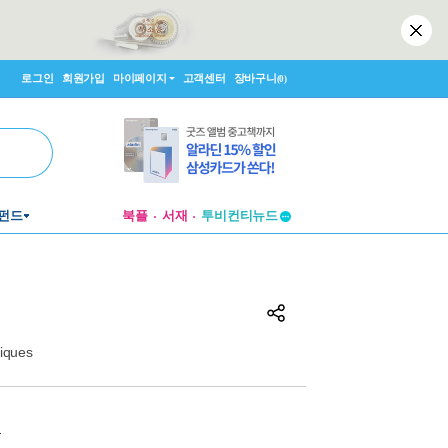
로그인
회원가입
마이페이지
고객센터
장바구니
(0)
펀드
북플
서재
투비컨티뉴드
창작플랫폼
투비컨티뉴드
iques
원