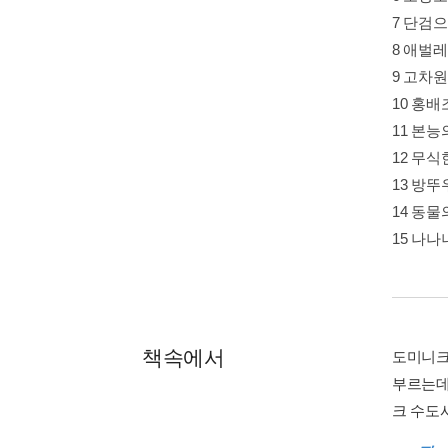
7 단검으
8 애벌
9 고차
10 홍
11 본능
12 무식
13 방
14 동물
15 나나
책속에서
도미니크
부르는데
크 수도사