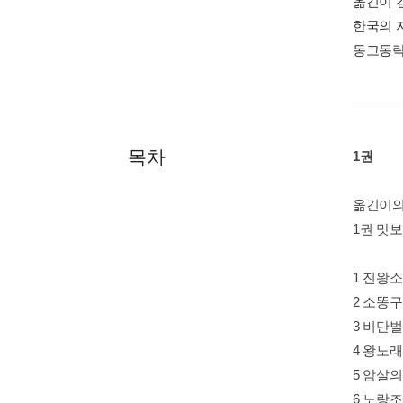
옮긴이 
한국의 
동고동락
목차
1권
옮긴이의
1권 맛
1 진왕
2 소똥
3 비단
4 왕노
5 암살
6 노랑