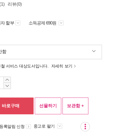
1)
리뷰(0)
자 할부
소득공제 690원
안함
분철 서비스 대상도서입니다.
자세히 보기
바로구매
선물하기
보관함 +
중고로 팔기
 등록알림 신청