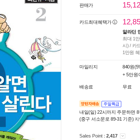
15,1
판매가
12,8
카드최대혜택가
알라딘 
최대 1만
시) / 
1만원 
마일리지
840원(5
+ 5만원
배송료
무료
양탄자배송
주말특급
내일(일) 22시까지 주문하면 8월
(중구 서소문로 89-31 기준)
지
Sales Point :
2,417