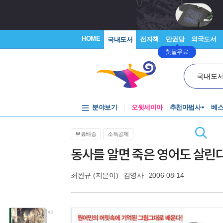
HOME
전자책
만권당
외국도서
국내도서
첫달무료
국내도
분야보기
오뒷세이아
추천마법사
베
무료배송
소득공제
동사를 알면 죽은 영어도 살린다
최완규
(지은이)
김영사
2006-08-14