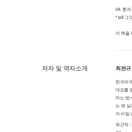
04. 혼
* tell
이 책을
저자 및 역자소개
최완규
한국외국
대표를 맡
하는 법>
는 왜 실
의 비밀노트
최근작 :