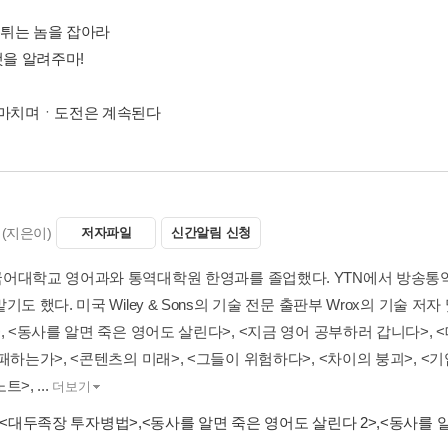
자 튀는 놈을 잡아라
 그것을 알려주마!
 마치며ㆍ도전은 계속된다
(지은이)
저자파일
신간알림 신청
어대학교 영어과와 통역대학원 한영과를 졸업했다. YTN에서 방송통
기도 했다. 미국 Wiley & Sons의 기술 전문 출판부 Wrox의 기술 
, <동사를 알면 죽은 영어도 살린다>, <지금 영어 공부하러 갑니다>,
패하는가>, <콘텐츠의 미래>, <그들이 위험하다>, <차이의 붕괴>, <기업
>, ...
더보기
<대두족장 투자병법>
,
<동사를 알면 죽은 영어도 살린다 2>
,
<동사를 알