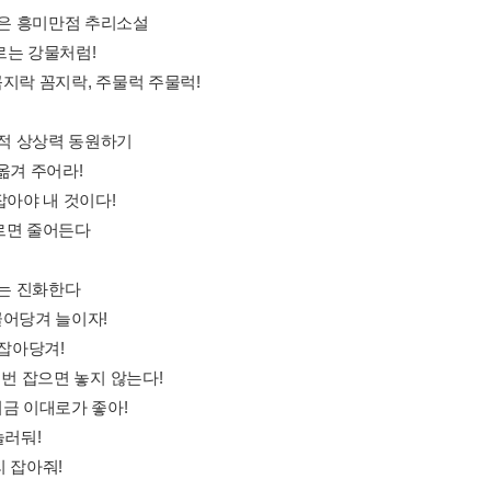
사전은 흥미만점 추리소설
 흐르는 강물처럼!
k 꼼지락 꼼지락, 주물럭 주물럭!
화적 상상력 동원하기
다 옮겨 주어라!
h 잡아야 내 것이다!
 자르면 줄어든다
사는 진화한다
w 끌어당겨 늘이자!
 홱 잡아당겨!
 한 번 잡으면 놓지 않는다!
p 지금 이대로가 좋아!
 눌러둬!
자리 잡아줘!