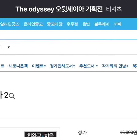
알라딘굿즈
온라인중고
중고매장
우주점
음반
블루레이
커피
서
스트
새로나온책
이벤트
정가인하도서
추천도서
작가와의 만남
북
 2
정가
16,800