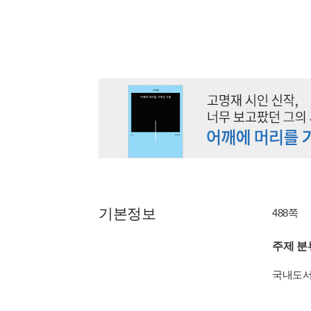
기본정보
488쪽
주제 분
국내도