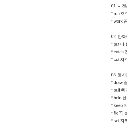
01. 
* run
* wor
02. 만
* put 
* catc
* cut
03. 동
* dra
* pull
* hold
* kee
* fix 꾹
* set 