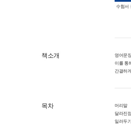
수험서 
책소개
영어문장
이를 통
간결하게
목차
머리말
달라진
일러두