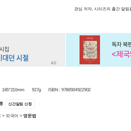
관심 저자, 시리즈의 출간 알
165*210mm
927g
ISBN : 9788934922902
류
신간알림 신청
서
>
외국어
>
영문법