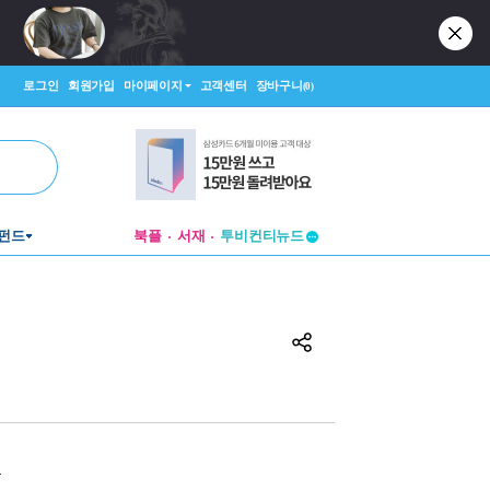
로그인
회원가입
마이페이지
고객센터
장바구니
(0)
펀드
북플
서재
투비컨티뉴드
창작플랫폼
투비컨티뉴드
원