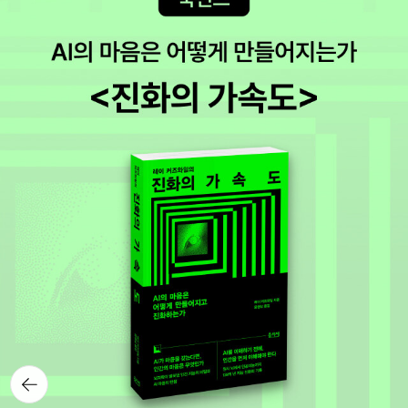
판사 / 2009년 10월나온지 조금 되는 신간 서적인데, 읽으면 재미있
고 유익할 것 같다. 이 책을 다 읽으면, 우리 아이에게 이야기해주면서
성경에 대한 넓은 지식을 줄 수 있을 듯.앤서니 브라운의 신간 [나와
너] - 신간알리미로 알려주니 더욱 좋다. 다른 작가들 역시 신간알리
미 등록을 해놓아야겠다. 그리고 읽고 싶은 다른 그림책들언제 읽어
도 좋은 여행 에세이와 서울나들이 책.여행이 주는 설렘과 기쁨을 함
께 느낄 수 있다. 특히 서울은 볼거리가 많고 우리가 살고 있는 곳이기
에, 알면 알수록 유익하고 생생한 체험나들이를 즐길 수 있을 것이다.
2010년 뉴베리 수상작인 [어느 날 미란다에게 생긴 일]과 뉴베리 아
너 수상작인 [사라진 도시 사라진 아이들] 얼른 읽고 싶다.이젠 칼데
콧 수상작 뿐 아니라 뉴베리 수상작을 아이와 함께 읽을 수 있어서 좋
아. 몇 년 후엔 청소년 문고도 함께 읽겠지?학습과 관계된 책은 눈길
이 절로 간다.특히 [초등 4학년 성적이 결정한다] 책은 우리 아이 때
문에도 더 궁금하다. 꼭 일어봐야겠다.이 책은 로그인하다보니 그 옆
에 눈에 띄게 책소개가 되어있는 것이다. 20대들에게 권장하는 책인
뒤로가
기
데, 어느 새 그 두 배를 살아온 내게도 기출문제집을 들여다보고 싶은