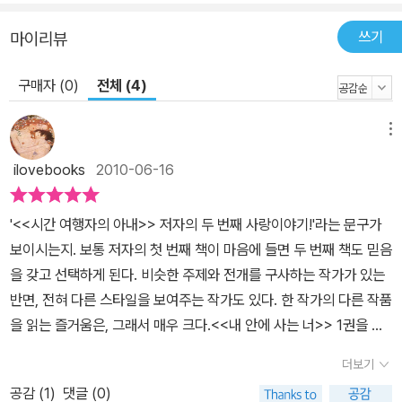
는 영혼과 손에 닿지 않는 사랑을 원하는 남자, 죽어서라도 사랑을 얻
고 싶은 여자와 언제나 소유하고 지배해야 하는 강박적인 사랑의 대
쓰기
마이리뷰
결! 엘스페스의 죽음으로 시작하는 이 작품에서 오드리 니페네거는
구매자 (0)
전체 (4)
가장 독특하고 흥미로운 캐릭터를 창조해 냈다. 죽었지만 엘스페스는
자신이 머물던 공간을 떠나지 못하고 여전히 삶에 미련이 많은 지극
히 인간적인 캐릭터의 유령으로 그려지고 있다. 존재하는 줄도 모르
메뉴
던 이모로부터 갑작스러운 유산을 상속받아 런던의 고급 아파트로 이
ilovebooks
2010-06-16
사 온 줄리아와 발렌티나는 평범해 보이지만 언제나 사람들의 눈길을
끄는 특별한 면이 있는 쌍둥이 자매다. 신체 장기가 정상 위치와 정반
'<<시간 여행자의 아내>> 저자의 두 번째 사랑이야기!'라는 문구가
대 쪽에 위치한 내장 역위증을 가진 발렌티나는 정상인 줄리아와 거
보이시는지. 보통 저자의 첫 번째 책이 마음에 들면 두 번째 책도 믿음
울을 보는 것처럼 외모는 똑같으면서도 성격 면에서는 정 반대의 대
을 갖고 선택하게 된다. 비슷한 주제와 전개를 구사하는 작가가 있는
칭을 이룬다. 동생에 대해 지독한 소유욕과 지배 본능을 가진 줄리아
반면, 전혀 다른 스타일을 보여주는 작가도 있다. 한 작가의 다른 작품
가 쌍둥이로서 느끼는 일체감에서 스스로의 정체성을 규정하는 반면,
을 읽는 즐거움은, 그래서 매우 크다.<<내 안에 사는 너>> 1권을 읽
소극적이면서도 내성적인 발렌티나는 개별적인 존재로 인정받기를
는 동안은 도대체 이 책이 어떤 이야기를 하려는지, 무엇에 관한 이야
바라며 자신을 속박하는 줄리아로부터 끊임없이 벗어나려는 시도를
더보기
기일지 탐색하고 상상하고 알아보는 시간이었다. 1권을 모두 읽었는
한다. 그런 발렌티나가 난생처음으로 사랑을 느낀 남자가 바로 죽은
공감 (
1
)
댓글 (0)
데도 전체 책이 의미하는 것의 30%도 알아내지 못한 것 같아 2권이