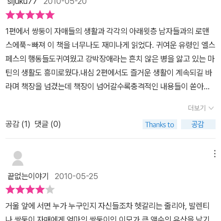
sijuku77
2010-05-20
가족에 대해 느끼는 복잡한 감정의 내밀한 풍경을 보게 한다. 그들의
생과 함께 하고프지만, 발렌티나는 언니에게서 벗어나고픈 생각만 한
아이들은 자신의 정체성에 대해 끊임없이 고민할 것이라고 추측은 할
이야기에는 저자가 그동안 다른 소품에서 얼핏 그려온 자매들 간의
다.그 와중에 일어난 고양이의 영혼이 나갔다가 돌아온 사건에서,발
수 있다. 엘리자베스 퀴블러 로스 또한 세 쌍둥이로 태어나 끊임없이
1편에서 쌍둥이 자매들의 생활과 각각의 아래윗층 남자들과의 로맨
애증이 더 드라마틱하고 세밀하게 묘사되어 있다. 언제나 사물을 다
렌티나는 위험천만한 생각을 하게 된다.엘스퍼스는 그녀의 생각에 첨
자아에 대해 고민했다고 하지 않았던가.1권에서 무엇 하나 제대로 알
스에푹~빠져 이 책을 너무나도 재미나게 읽었다. 귀여운 유령인 엘스
른 관점으로 살피는 세밀한 관찰력의 소유자 오드리 니페네거는 ‘정
엔 반대하지만, 결국 이상한 생각으로 동조하게 되고~시초는 발렌티
려주지 않던 사건 전개는 2권에 이르러 무척이나 스피디하게 전개되
페스의 행동들도귀여웠고 강박장애라는 흔치 않은 병을 앓고 있는 마
신적 교감’을 나눈다는 쌍둥이에게 오히려 불일치와 질투라는 감정을
나 였지만 로버트, 엘스퍼스, 발렌티나 모두 사건 속으로 들어가게 되
고 사건은 극에 달한다. 전혀 상상치 못했던 상황. 너무나 쇼킹했다.
틴의 생활도 흥미로웠다.내심 2편에서도 즐거운 생활이 계속되길 바
덧씌움으로써, 벗어나고도 싶지만 벗어날 수 없는 원수 같은 존재인
는데..그러면서 밝혀지는 엘스퍼스와 에디가 왜 21년동안이나 연락한
도대체 이러한 상황에서 이 책을 정확히 어떤 부류에 넣을 수 있을까.
라며 책장을 넘겼는데 책장이 넘어갈수록충격적인 내용들이 쏟아지
가족 간의 다툼에 더 극적인 흥미를 불러일으킨다. 간섭하고 지배하
번 안했는지에 대한 비밀,우리의 가여운 발렌티나는 결국 자신이 원
(스포일러가 될까봐 어떤 줄거리도 써넣지 못하겠다. 조금이라도 언
기 시작했다. 책 표지에서도 어떤 예상도 불허하는 놀라운결말! 이라
고 싶고, 벗어나고 자유롭고 싶은 애증의 끝을 보여 주는 줄리아와 발
하던 바를 얻을 수 있을지....로버트는 결국 누굴 선택한 것인지... 책
더보기
급했다가는 읽는 재미를 확~ 깎아먹을 듯하다.)이 책이 정말로 사랑
고 쓰여있어 각각의 나름 상상을 해 보았건만 이리도 충격적인 결말
렌티나는 몸서리치게 지긋지긋하면서도 상대의 부재(不在)에 영혼
속에 비밀이 있다.궁금하신 분들은 책을 통해서~~~~2편은 정말 1
이야기라면.... 사랑보다는 '집착'과 '광기'에 가깝지 않을까.또한 아주
공감 (
1
)
댓글 (0)
로끝이 날줄은 정말 몰랐다. 그동안 내 안에 사는 너를 읽으면서 줄리
의 반쪽이 떨어져 나간 것 같은 상실을 느끼는 모순 덩어리 가족 관계
편의 읽는 속도의 반이 안 걸렸다. 그 다음 내용들을 예측하기가 어려
평범한 쌍둥이들의 보편적 이야기를 다룰 줄 알았던 나의 예측을 무
아와 발렌티나를함께 아끼며 측은하게 생각했었는데 개인적으로는
를 흥미로운 방식으로 조명한다. 시간이 사랑의 열정을 시들게 할 수
워서~2편은 말 그래도 흥미, 충격, 놀람의 연속이었다.줄리아도 불쌍
참히 깨트리고 쌍둥이들은 단지 이 소설 속에서만 온전히 그 캐릭터
좀 더 행복한 결말을 바랬건만..아직까지도 아쉬움이 많이 남아있다.
메뉴
없고 죽음이 사랑의 끝이 아닌 것처럼, 우리가 가족에게 느끼는 미움
하고 발렌티나도 불쌍하고....자신은 사랑해서 한 행동인데 상대방에
가 살아났다.'엘스페스는 두 사람이 부러웠다. 다음 순간 그녀는 부끄
사실 사랑과 집착의 경계는 어느 누구도 확실히 선을 긋지는 못할것
도 결국은 자기 삶의 대척점에 있는 자신 안의 어두운 그림자인지도
겐 그게 사랑이 아닐수도 있음을...사랑과 그 집착은 결국 종이 한장
끝없는이야기
2010-05-25
러움을 느꼈다. 에디는 아이들의 엄마가 되어 있었다. 이제 진실 따위
같다.언니인 줄리아는 거울 쌍둥이인 발렌티나가 항상 몸이 좋지않아
모른다는 점을 『내 안에 사는 너』는 잘 보여 준다.
차이임을 또 다시 알 수 있던 내용이었다.얼마나 언니가 싫었으면, 천
는 중요하지 않았다. 모든 것을 되돌리기에는 이제 너무 늦어 버렸다.
보살핌을 받아야한다고 생각해 언제나 발렌티나를 챙기고 곁에서 함
식이 있으면서도, 런던에 대한 지리를 모르면서도..언니와 따로 갈 생
거울 앞에 서면 누가 누구인지 자신들조차 헷갈리는 줄리아, 발렌티
한때 중요해 보이던 것들이 지금은 우습고 하찮게 생각되었다.'...2권
께 행동하려 한다.줄리아 입장에서는 사랑이지만 발렌티나의 입장에
각을 했을까.... 또 그 언니는 동생의 그 마음을 알고 얼마나 가슴이 아
나 쌍둥이 자매에게 엄마의 쌍둥이인 이모가 큰 액수의 유산을 남기
225p책을 읽는 동안 내가 가장 중요하다고 생각했던 문장이다. 그리