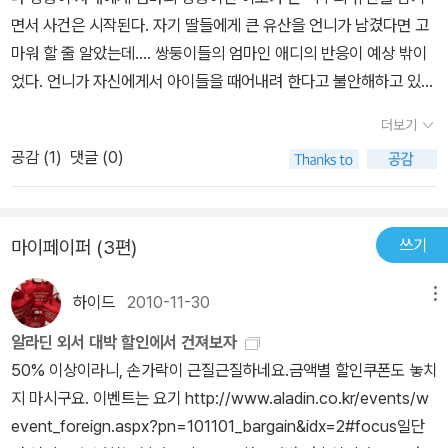
서는 언니란 존재는 그저구속으로부터벗어나고픈 존재일 뿐이었다.
팠을까.. 단지 자신은 동생을 좋아했을뿐인데....
면서 사건은 시작된다. 자기 딸들에게 큰 유산을 언니가 남겼다면 고
고 어쩌면 가장 보편적이며 바람직한 결말을 끌어낼 수 있는 문장인
늘 언니에게서 벗어나고픈 발렌티나가 이모인 엘스페스와 그리고 그
마워 할 줄 알았는데.... 쌍둥이들의 엄마인 애디의 반응이 예상 밖이
듯하다. 하지만 작가는 이 문장을 선택하지 않은 듯하다.자! 결말이 궁
녀들의 계획에떨떠름한 로버트 그렇게 셋이서 꾸민 계획은 너무도 위
었다. 언니가 자신에게서 아이들을 때어내려 한다고 불안해하고 있었
금하신지....^^ 그럼 일단 책을 들고 읽고 시작하시라. 그리고.... 절대
험하고 혼란스럽다.형제 자매가 없는 사람으로서 자매의 구속이 심해
던 것이다. 이 자매에게 무슨 일이 있었던 것일까? 무슨 비극이 이들
로!!! 멈추어선 안된다!!
봤자 어느정도일까..과연 이것이현실에서도 일어날 수 있는 일일까..
더보기
을 멀어지게 만든 것일까?영국의 어둡고 습한 기운이 한껏 느껴지는
하는 생각도 들었지만 니페네거의 설득력있는문장들은 한문장 한문
공감 (
1
)
댓글 (0)
이 소설은 쌍둥이들의 엄마와 이모의 비밀. 쌍둥이들 곁을 맴도는 이
장 읽혀질때 마다 나를 그녀의 계획에 어느덧 동참시키고있었다.그리
모의 영혼, 쌍둥이들이 유산 상속을 받기 위해 이모의 아파트로 이사
고 이 책을 읽으면서 사람 사는 세상에서의 관계에 대한 따듯함도 많
를 오면서 알게 된 윗집에 사는 강박증 환자 마틴의 이야기 까지 지루
이 느꼈었다.런던의 고급 아파트에서 생활하는 주인공들의 주변인물
쓰기
마이페이퍼 (3편)
할 새 없이 추리소설처럼 점점 진실을 향해 달려가는 긴장감이 돋보
들..마틴과 그를 사랑하지만 그와 함께 생활할 수 없는 아내 마레이케
였다, 2권에서 밝혀지는 놀라운 진실에 혼란스러운 마음을 진정시켜
하이게이트 공동묘지에서 함께 일하는 제시카와 제임스 부부 그리고
하이드
2010-11-30
메뉴
가며 마지막 까지 읽어가면서 그녀들의 삶이 어떤 모습으로 망가지고
장의사 세바스찬그들의 따듯한 관심과 애정이 ..어찌보면 기괴한 일
남은 사람은 어떻게든 살아가는 모습들이 씁쓸하게 남았지만… 시간
알라딘 외서 대박 할인에서 건져보자
들의 연속인 이 소설을 더 따듯하게만들어 주고 있는듯 하다.충격적
여행자의 아내를 참 재미있게 읽었던 탓인지 뭔가 싱거운 듯한 느낌
50% 이상이라니, 손가락이 근질근질하네요.금액별 할인쿠폰도 놓치
인 쌍둥이 자매의 비밀을 넘어서 한번 더 나를 충격으로 몰아넣은내
고딕소설이라는 생소한 장르에 적응하지 못해서 인지 그 습한 기운이
지 마시구요. 이벤트는 요기 http://www.aladin.co.kr/events/w
안에 사는 너!!비밀이 궁금한 자산 자와 죽은 자의 비밀스런 계약?을
계속 거슬렸고 애디와 엘스페스의 충격적인 비밀이란 것과 충격적인
event_foreign.aspx?pn=101101_bargain&idx=2#focus일단
그리고 충격적인 결말을 직접 확인해보라.
결말이라는 광고 글에 큰 기대를 한 탓인지 책을 읽으면서 자꾸 그 충