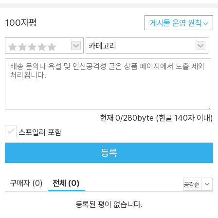
대상인 ‘시간’의 흐름을 넘어서기 위해 시간에 변형을 가져왔던 것처
럼, 이번 작품에서 그녀는 사랑의 끝인 절대 권력자 ‘죽음’의 경계를
100자평
게시물 운영 원칙
허물어뜨린다. 삶과 죽음이 공존하는 한정된 공간과 영혼 세계에 더
카테고리
민감하게 반응하는 인물들을 창조해 냄으로써 인간의 사랑이나 감정
의 흐름에 절대적 끝이 있을 수 없다는 것을 다시 한 번 보여 준다. 오
드리 니페네거는 사랑을 방해하는 요소인 시간이나 죽음 같은 절대적
요소들에 대해서는 과감하게 그 경계를 허물어뜨리는 시도를 하면서
도 정작 사랑의 주체인 인간의 의지와 욕구 앞에서는 한없이 유동적
인 자세를 취하고 있다. 죽음에서 다시 삶으로 돌아오게 할 정도로 강
현재
0
/280byte (한글 140자 이내)
하지만, 돌아온 사랑 앞에 냉담하게 돌아설 수 있는 것도 인간인 것이
스포일러 포함
다. 수많은 독자들이 니페네거의 작품에 매혹되는 까닭은 이처럼 초
등록
현실적인 사랑을 인간의 내면과 감정의 갈등 상황에 가장 현실적으로
대입시키는 그녀의 독창적인 능력과 그것을 글로 풀어내는 문장력 덕
분이다. 『시간 여행자의 아내』를 읽으며 함께 웃고 울었던 독자들이
구매자 (0)
전체 (0)
라면 『내 안에 사는 너』를 읽으며 다시 한 번 니페네거가 선사하는 숨
등록된 평이 없습니다.
막히는 전율과 흥분을 경험하게 될 것이다. 삶의 공간을 떠나지 못하