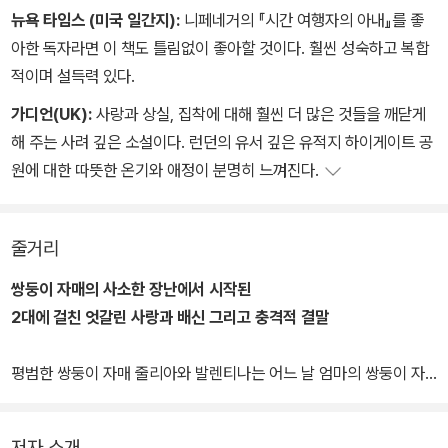
뉴욕 타임스 (미국 일간지):
니페네거의 『시간 여행자의 아내』를 좋
아한 독자라면 이 책도 틀림없이 좋아할 것이다. 훨씬 성숙하고 복합
적이며 설득력 있다.
가디언(UK):
사랑과 상실, 집착에 대해 훨씬 더 많은 것들을 깨닫게
해 주는 사려 깊은 소설이다. 런던의 유서 깊은 유적지 하이게이트 공
원에 대한 따뜻한 온기와 애정이 분명히 느껴진다.
줄거리
쌍둥이 자매의 사소한 장난에서 시작된
2대에 걸친 엇갈린 사랑과 배신 그리고 충격적 결말
평범한 쌍둥이 자매 줄리아와 발렌티나는 어느 날 엄마의 쌍둥이 자
매인 엘스페스 이모가 자신들에게 어마어마한 유산을 남겼다는 소식
을 듣는다. 상속 조건은 단 한 가지, 1년 동안 무조건 이모가 살던 런
저자 소개