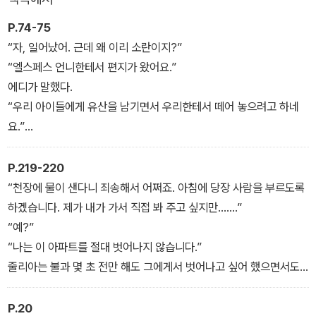
평범한 쌍둥이 자매 줄리아와 발렌티나는 어느 날 엄마의 쌍둥이 자
매인 엘스페스 이모가 자신들에게 어마어마한 유산을 남겼다는 소식
P.74-75
을 듣는다. 상속 조건은 단 한 가지, 1년 동안 무조건 이모가 살던 런
“자, 일어났어. 근데 왜 이리 소란이지?”
던의 아파트에 살아야 하고, 그들의 부모인 에디와 잭을 아파트 안에
“엘스페스 언니한테서 편지가 왔어요.”
들여놓아서는 안 된다는 것이다.
에디가 말했다.
“우리 아이들에게 유산을 남기면서 우리한테서 떼어 놓으려고 하네
존재하는지도 몰랐던 이모로부터 유산을 상속받아 고풍스러운 하이
요.”
게이트 묘지공원 옆의 아파트로 이사한 그들 자매는 각기 그 아파트
“뭐라고?”
의 위 아래층에 사는 남자들과 사랑에 빠진다. 그리고 얼마 지나지 않
잭이 손을 내밀자 에디는 편지의 일부를 그에게 건넸다. 두 사람은 자
P.219-220
아 그들은 아파트에서 자신들을 지켜보는 비밀스러운 존재에 맞닥뜨
리에 나란히 앉아 편지를 읽었다.
“천장에 물이 샌다니 죄송해서 어쩌죠. 아침에 당장 사람을 부르도록
리는데…
“우리에게 앙심을 품었나 보군.”
하겠습니다. 제가 내가 가서 직접 봐 주고 싶지만…….”
잭은 별로 놀라지도 않고 감정이 실리지 않은 목소리로 말했다. 줄리
“예?”
아와 발렌티나는 식탁에 앉아 부모님을 지켜보았다.
“나는 이 아파트를 절대 벗어나지 않습니다.”
‘부모님과 이모 사이에 대체 무슨 일이 있었던 걸까? 엘스페스 이모
줄리아는 불과 몇 초 전만 해도 그에게서 벗어나고 싶어 했으면서도
는 왜 부모님을 싫어하는 걸까? 또 부모님은 왜 이모를 싫어하지? 우
그의 말을 듣자 실망을 금치 못했다.
리가 비밀을 밝혀 보자.’
“전혀 아파트를 떠나지 않는다고요?”
P.20