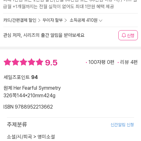
급월 +1개월까지는 전월 실적이 없어도 최대 1만원 혜택 제공
카드/간편결제 할인
무이자 할부
소득공제 410원
관심 저자, 시리즈의 출간 알림을 받아보세요
신청
9.5
100자평 0편
리뷰 4편
세일즈포인트
94
원제 Her Fearful Symmetry
326쪽
144*210mm
424g
ISBN 9788952213662
주제분류
신간알림 신청
소설/시/희곡
>
영미소설