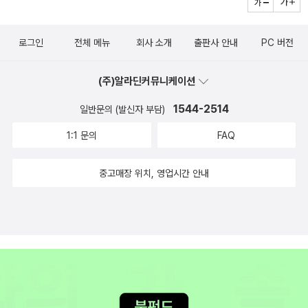
사 이야기 1~5 세트와 역사체험학습책으로 인기가 많은 작가. 이번
고 하니, 아무래도 후자 쪽에 가깝지 않을까 우려도 된다. 설마 무서운
에 새로 쓴 [독서의 즐거움]이 같은 작가의 저서라 그런지 더욱 궁금
내용은 아니겠지?줄거리 소개를 보니 무서울 가능성이 좀 농후하다.
로그인
전체 메뉴
회사 소개
출판사 안내
PC 버전
해진다.독서의 즐거움을 잘 느낄 수 있는 멋진 책이 될 것이라는 기대
그래도...평범한 쌍둥이 자매 줄리아와 발렌티나는 어느 날 엄마의 쌍
가 가득하다.더불어 [신선한 웃음 하나] 책은 용혜원 시인의 글을 통
둥이 자매인 엘스페스 이모가 자신들에게 어마어마한 유산을 남겼다
(주)알라딘커뮤니케이션
해서 유머를 통해 삶의 열정이 살아날 수있으면 좋겠다.이런테마여행
는 소식을 듣는다. 상속 조건은 단 한 가지, 1년 동안 무조건 이모가
도 즐거울 것 같다. 난 디자인엔 문외한이지만, 디ㅣ자인과 일러스트
1544-2514
일반문의 (발신자 부담)
살던 런던의 아파트에 살아야 하고, 그들의 부모인 에디와 잭을 아파
등에 관심이많은 우리 아이는 나중에 이렇게 멋지고 의미있는 테마여
트 안에 들여놓아서는 안 된다는 것이다. 존재하는지도 몰랐던 이모
1:1 문의
FAQ
행을 했으면 하는 바람이다.6개국 12개 도시를 탐방하고 취재하여 쓴
로부터 유산을 상속받아 고풍스러운 하이게이트 묘지공원 옆의 아파
글들을 모은 책이라고 하기 기대가 크다. 가우디의 나라 스페인 바르
트로 이사한 그들 자매는 각기 그 아파트의 위 아래층에 사는 남자들
중고매장 위치, 영업시간 안내
세로나도 런던이랑 웨일즈, 파리도 좋지만 내가 잘 모르고 있는 일본
과 사랑에 빠진다. 그리고 얼마 지나지 않아 그들은 아파트에서 자신
의 도시들 모습도 궁금해진다.게다가 서울이 2010년 세계 디자인 수
들을 지켜보는 비밀스러운 존재에 맞닥뜨린다. 가장 인간적이고 매력
도로 선정되었다니, 우리나라의 도시도 멋진 디자인으로 새롭게 탈바
적인 유령 캐릭터인 엘스페스와 그를 사랑했던 연인 로버트, 엘스페
꿈하게 되길 기대해본다.역시먼저 눈에 띄는 것은 자녀교육서이다.
스의 쌍둥이 조카들인 줄리아와 발렌티나, 강박증 환자인 마틴 사이
아무래도 이런 책은 그냥 지나치기 어렵다. ADHD에 대해서 자세히
의 얽히고설킨 관계와 내면의 묘사들은 한 편의 뛰어난 심리 소설을
알고 싶기도 하고, 자폐아에 대한 생생한 이야기도 책을 통해서 느껴
읽는 듯한 재미를 준다.5월 1일자로 사라는 계시가 아닐까?
보고 싶다.거침없이 빠져드는 성경 테마 여행 김창대 지음 / 브니엘출