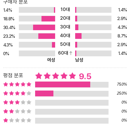
구매자 분포
집착을 한층 세련되고 설득력 있는 방식으로 버무린 니페네거 스타일
10대
1.4%
1.4%
의 새로운 고딕 로맨스다. 그녀는 이번 작품에서 거침없이 사람들의
20대
2.9%
18.8%
고정관념과 틀을 파괴하고 어울리지 않을 것 같은 장르들을 조합해
30대
4.3%
30.4%
우리가 가진 ‘사랑’의 이미지를 철저히 해부했다. 독특한 캐릭터의 주
40대
인공들이 보여 주는 각기 다른 사랑의 모습은 “역시 니페네거”라는
8.7%
23.2%
찬탄이 절로 나오게 한다. 사랑에 강제적인 끝을 가져오는 죽음 앞에
50대
2.9%
4.3%
선 연약한 인간들이 가진 근본적인 질문에 대해 그녀는 예술가의 창
60대
1.4%
0%
여성
남성
조적 감성으로 ‘이런 사랑이 있을 수도 있다’는 답을 제시한다. 삶과
죽음의 경계가 허물어지고 인간과 영혼이 공존하는 세상, 탈이분법적
9.5
평점 분포
니페네거식 글쓰기의 매력을 유감없이 보여 주다. 전작인 『시간 여행
자의 아내』에서 오드리 니페네거는 로맨스에 SF 기법을 차용해, 같
75.0%
은 공간, 같은 시간대를 누리는 평범한 사랑의 소중함과 아름다움을
25.0%
절절하게 그려냈다. 6년 만의 신작인 『내 안에 사는 너』에서 그녀는
0%
보통사람들이 넘을 수 없는 또 하나의 불가침 영역의 경계를 허물어
0%
뜨림으로써 초현실적이고 탈이분법적인 니페네거식 글쓰기의 독특한
0%
매력을 보여 준다. 전작에서 사랑의 열정을 사그라뜨리는 위협적인