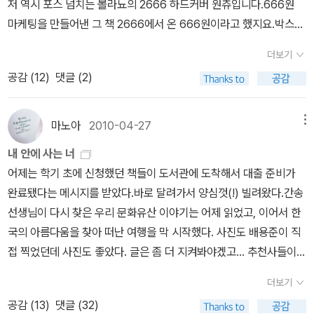
저 역시 포스 넘치는 볼라뇨의 2666 하드커버 원츄입니다.666원
격적이라는 비밀과 결말에 신경이 쓰여 대사하나, 장면 하나에서도
마케팅을 만들어낸 그 책 2666에서 온 666원이라고 했지요.박스세
자꾸 그 비밀에 대한 실마리를 찾게 되고 비밀이라는 것에 집착을 하
트가 욕심나지만, 하드커버도 멋집니다.곧 번역되어 나올 책이기도
더보기
며 책을 읽다 보니 마지막 장에 와서 허무해지는 마음을 달래는데 무
하구요. 그 외에는 JCO의 책들이 눈에 띄네요. 역시 원서로 읽기에
척 애를 먹었다.내가 너이고 네가 나인 듯 살아왔던 쌍둥이들이 각자
공감 (
12
)
댓글 (2)
좋겠지요! 그리고, 제가 가장 좋아하는 역사미스터리 작가 중 한 명인
의 삶을 찾아가고, 누군가는 떠나간다. 적당히 사랑할 수 있으면 참 좋
데이빗 리스의 책도 있어요.그 외에도오드리 니페네거의 책은 원서로
을 텐데… 우리는 항상 그 선을 넘거나, 모자라 상처 받고 상처를 준
찜해두고 있었는데, 언제 번역본도 나왔대요? @@요 정도로 일단 골
마노아
2010-04-27
메뉴
다. 그녀들도 그렇게 입은 상처를 안고 살아간다. 앞으로 또 상처입고
라봅니다.
내 안에 사는 너
아프겠지만 이젠 스스로의 삶을 살아가길 바랐다. 또 가능하다면....
어제는 학기 초에 신청했던 책들이 도서관에 도착해서 대출 준비가
이젠 그녀들이 행복했으면 하고도 바랐다.
완료됐다는 메시지를 받았다.바로 달려가서 양심껏(!) 빌려왔다.간송
선생님이 다시 찾은 우리 문화유산 이야기는 어제 읽었고, 이어서 한
국의 아름다움을 찾아 떠난 여행을 막 시작했다. 사진도 배용준이 직
접 찍었던데 사진도 좋았다. 글은 좀 더 지켜봐야겠고... 추천사들이
아주 장황하고 화려했다. 이름값을 말해주는 걸까.삼성을 생각한다는
더보기
이미 대출되었고, 계단, 문명을 오르다는 세계사 쌤께 양보(?)했다.
공감 (
13
)
댓글 (32)
ㅎㅎㅎㅎ현산어보를 찾아서는 소장하고 싶은 책이었지만 가격이 너