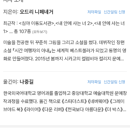
던의 아파트에 살아야 하고, 그들의 부모인 에디와 잭을 아파트 안에
들여놓아서는 안 된다는 것이다. 존재하는지도 몰랐던 이모로부터 유
지은이:
오드리 니페네거
저자파일
신간알림 신청
산을 상속받아 고풍스러운 하이게이트 묘지공원 옆의 아파트로 이사
최근작 :
<심야 이동도서관>
,
<내 안에 사는 너 2>
,
<내 안에 사는 너
한 그들 자매는 각기 그 아파트의 위 아래층에 사는 남자들과 사랑에
1>
… 총 107종
(모두보기)
빠진다. 그리고 얼마 지나지 않아 그들은 아파트에서 자신들을 지켜
미술을 전공한 뒤 꾸준히 그림을 그리고 소설을 썼다. 데뷔작인 장편
보는 비밀스러운 존재에 맞닥뜨린다.
소설 『시간 여행자의 아내』는 세계적 베스트셀러가 되었고 동명의 영
가장 인간적이고 매력적인 유령 캐릭터인 엘스페스와 그를 사랑했던
화로 만들어졌다. 2015년 봄까지 시카고의 컬럼비아 컬리지 문예창
연인 로버트, 엘스페스의 쌍둥이 조카들인 줄리아와 발렌티나, 강박
작과 교수로 재직했고 이후 창작에 전념하고 있다. 화가이면서 이야
증 환자인 마틴 사이의 얽히고설킨 관계와 내면의 묘사들은 한 편의
기꾼이라는 장점을 살려 ‘그림으로 엮은 소설(novel-in-picture
뛰어난 심리 소설을 읽는 듯한 재미를 준다.
옮긴이:
나중길
저자파일
신간알림 신청
s)’이라는 독특한 형식을 고안해냈다. 쓰고 그린 작품으로 『세 자매
이야기(The Three Incestuous Sisters)』, 『여성 모험가(The Ad
한국외국어대학교 영어과를 졸업하고 중앙대학교 예술대학원 문예창
venturess)』, 『까마귀 소녀(Raven Girl)』가 있다. 『까마귀 소녀』는
작과정을 수료했다. 옮긴 책으로 《스타더스트》 《네버웨어》 《그레이
영국 왕립발레단의 창작 발레로도 만들어졌다. 그밖에 장편소설 『내
브야드 북》 《라이어》 《다운 리버》 《천국보다 아름다운》 《더 박스》
안에 사는 너』를 썼고, ‘펭귄클래식 딜럭스 에디션’ 중 제인 오스틴의
《수도원의 죽음》 등이 있다.
『설득』, 『이성과 감성』 표지를 그렸다. 비밀 도서관과 열혈 독자들의