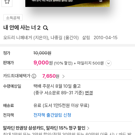
소득공제
내 안에 사는 너 2
오드리 니페네거
(지은이),
나중길
(옮긴이)
살림
2010-04-15
정가
10,000원
9,000
판매가
원
(10% 할인) +
마일리지 500원
7,650
카드최대혜택가
원
수령예상일
택배 주문시 8월 10일 출고
(중구 서소문로 89-31 기준)
변경
배송료
유료 (도서 1만5천원 이상 무료)
전자책
전자책 출간알림 신청
알라딘 만권당 삼성카드, 알라딘 15% 청구 할인
최대 1만원 또는 2만원 할인(전월 30만원 또는 60만원 이용 시) / 카드 발