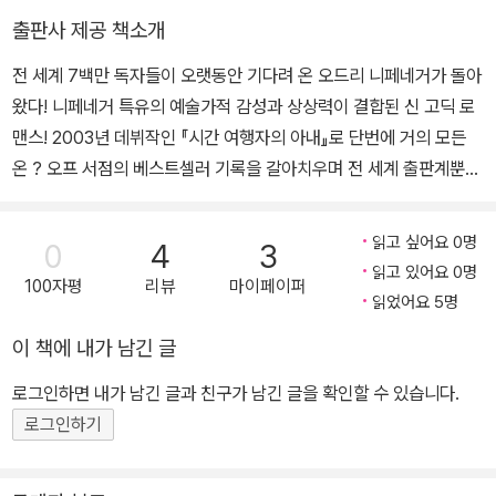
도시 시카고에서 살고 있다. 홈페이지: www.audreyniffenegger.c
출판사 제공 책소개
om
전 세계 7백만 독자들이 오랫동안 기다려 온 오드리 니페네거가 돌아
왔다! 니페네거 특유의 예술가적 감성과 상상력이 결합된 신 고딕 로
맨스! 2003년 데뷔작인 『시간 여행자의 아내』로 단번에 거의 모든
온 ? 오프 서점의 베스트셀러 기록을 갈아치우며 전 세계 출판계뿐만
아니라 독특한 소재를 찾는 할리우드 영화제작자들에게 ‘니페네거 신
드롬’을 일으켰던 주인공 오드리 니페네거가 6년 만에 신작을 발표했
읽고 싶어요 0명
0
4
3
다. 언제나 다양한 장르를 결합하는 새로운 시도를 하는 니페네거는
읽고 있어요 0명
100자평
리뷰
마이페이퍼
이번 신작에서도 런던의 유서 깊은 유적지 하이게이트 묘지공원과 비
읽었어요 5명
밀의 인물들이 사는 고급 아파트를 배경으로 초현실적이고 신비스러
이 책에 내가 남긴 글
운 로맨스를 선보이고 있다. 인간 안에 잠재된 죽음에 대한 두려움의
응축인 묘지는 천부적인 예술가이자 상상력의 대가인 니페네거의 손
로그인하면 내가 남긴 글과 친구가 남긴 글을 확인할 수 있습니다.
을 거쳐 신비스럽고 아름다운 사랑의 숨결이 깃든 경건한 장소로 리
로그인하기
모델링된다. 『내 안에 사는 너』는 지하세계와 음산한 미로를 배경으
로 18~9세기 무렵 유행했던 고딕소설에, 사랑에 대한 인간의 갈구와