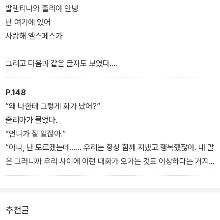
- 내 안에 사는 너 1
“그것도 병이랍니다.”
발렌티나와 줄리아 안녕
마틴이 미소를 지었다.
난 여기에 있어
“그런 눈으로 보지 마십시오. 아가씨는 언제든지 찾아와도 되니까.”
사랑해 엘스페스가
그는 줄리아를 데리고 사방에 잔뜩 쌓인 상자 사이의 좁은 길로 빠져
나왔다. 두 사람이 현관문에 이르렀을 때, 그는 줄리아가 나가도록 문
그리고 다음과 같은 글자도 보였다.
을 열어 준 다음 말했다.
- 내 안에 사는 너 1
로버트 1992년 6월 22일
P.148
“왜 나한테 그렇게 화가 났어?”
로버트는 멍한 표정으로 그 자리에 서 있었다. 그가 글자를 만지려고
줄리아가 물었다.
손을 내미는 순간 발렌티나가 그의 팔목을 붙잡았다.
“언니가 잘 알잖아.”
“저 날짜가 무슨 뜻이죠?”
“아니, 난 모르겠는데…… 우리는 항상 함께 지냈고 행복했잖아. 내 말
줄리아가 물었다.
은 그러니까 우리 사이에 이런 대화가 오가는 것도 이상하다는 거지.
“나와 엘스페스만 알고 있는 날짜입니다.”
무슨 말인지 알겠어? 우리는 좋아하는 것도 같았고 서로 떨어져서 각
- 내 안에 사는 너 2
자 생활하는 것은 상상도 할 수 없었어. 그렇지?”
발렌티나는 고개를 가로저었다.
추천글
- 내 안에 사는 너 2