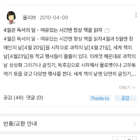
무 쎄고 권수도 많아서 도서관 신청했는데 이번에 다 들어왔다. 만세!
친일 인명사전도 들어왔고, 신청했던 책들은 대체로 다 들어온 듯하
올리브
2010-04-09
메뉴
다. 전에 역사과 원로쌤으로부터 거절(?) 당한 책도 직접 신청했으면
4월은 독서의 달 - 여유있는 시간엔 항상 책을 읽자
혹시 들어왔으려나?2차 신청 때는dvd 위주로 신청할 셈이다. 근데
4월은 독서의 달 - 여유있는 시간엔 항상 책을 읽자4월과 5월엔 장
언제 받는 거지? 이번에 1차라고 적혀 있으니까 금년 중에 한 번은 더
애인의 날[4월 20일]을 시작으로 과학의 날[4월 21일], 세계 책의
들어오지 않을까? 동화책도 거절 않고 사줘서 너무 좋다. 동화책 안
날[4월23일]등 학교 행사들이 줄줄이 있다. 의례껏 해온대로 과학의
같아서 가능했던 걸지도 모르지만...뒷자리 쌤은 주말에 책을 일곱 권
날 상상화 그리기나 글짓기, 독후감으로 시작해서 물로켓이나 고무동
주문했다고 하던데 순간 어느 서점에서 샀냐고 물을 뻔했다. 실은 지
력기 등을 갖고 다양한 행사를 한다. 세계 책의 날엔 당연히 글짓기,
금도 궁금하다. ㅎㅎㅎ최근엔 눈독 들이며 페이퍼를 잘 쓰지 않았는
독후화 그리기, 독서감상문을 모집하는 것은 필수이고 독서골든벨과
데 갑자기 쓰게끔 만든 것은 아까 발견한 이 책 때문이다.시간 여행자
더보기
같은 재미있는 행사도 열린다.5월 가정의 달엔 더욱 다양한 행사가
의 아내 작가의 신작이다.'내 안에 사는 너'고딕 멜로라고 하는데 장르
공감 (
46
)
댓글 (0)
많이 있겠지?그래서인지, 난 항상 4,5월에 책을 제일 많이 구입하는
가 독특하다. 고전적 분위기를 풍길 듯해서 더 기대된다. 표지를 보니
것 같았다. 하긴 이제는 계절에 상관없이 좋은 책만 보면 찜을 해놓지
파란 원서 표지가 더 맘에 드는데 어떻게 보면 좀 기괴한 느낌도 들긴
만..4월 새롭게 나오는 신간을 중심으로 해서 읽고 싶은 책을 찜해놓
하다. 우리나라 표지의 그림은 배경은 고전적이어도 인물이 초현실적
반품/교환 안내
아야겠다. 더불어서 장애인의 날, 과학의 날, 책의 날과 관련있는 책을
느낌을 준다. 한국 제목 '내 안에 사는 너'는 읽기에 따라서 엄청 로맨
모아보련다.수잔 와이즈 바우어 - 교양 있는 우리 아이를 위한 세계역
틱하기도 하고 좀 무섭기도 한데 원제는 Her Fearful Symmetry라