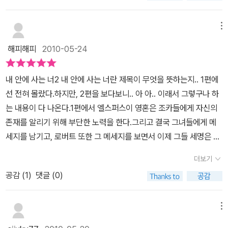
연인을 잊지 못하는 로버트였다. 언제나 손에 닿을 수 없는 것들에 매
정말 궁금했다. 그렇다고 1권의 흐름이 너무 느리거나 지루한 것은 아
력을 느끼는 로버트는 발렌티나의 젊음과 생기에 이끌리면서 산 자와
니다. 글 속에 독자를 잡아두는 흡인력이 있었다. 그러나 하나로 아우
메뉴
죽은 자 사이에서 길 잃은 영혼처럼 방황한다. 줄리아와 발렌티나의
러지는 그 무언가가 없어 책을 읽는 나는 그저 열심히 추리를 해 볼 뿐
해피해피
2010-05-24
아파트 위층에 사는 천재형 인물 마틴은 아파트 밖으로 한 발자국도
이다.'유령'의 존재를 믿는가. 나는 나름 논리적이고 체계적이고 과학
나가지 못하는 강박 신경증 환자다. 세상 모든 지식을 알고 있는 듯하
적인 것을 좋아하고 감성적인 부분보다 이성적인 부분에 치우친 인간
지만 온갖 일이 벌어지는 세상에 대한 두려움을 가진 마틴에게 뜻밖
내 안에 사는 너2 내 안에 사는 너란 제목이 무엇을 뜻하는지.. 1편에
이지만 어두운 밤 어디선가 무언가가 나타날 것 같은 공포는 아주 잘
의 연민과 사랑을 느끼는 줄리아는 동생에게 하듯 제멋대로 그의 생
선 전혀 몰랐다.하지만, 2편을 보다보니.. 아 아.. 이래서 그렇구나 하
알고 있다. 어쩌면 내 내면에서는 이 유령의 존재를 믿고 있기 때문이
활에 간섭하기 시작한다. 독특한 성격의 이들과 그곳에 기거하는 영
는 내용이 다 나온다.1편에서 엘스퍼스이 영혼은 조카들에게 자신의
아닐까.<<내 안에 사는 너>>는 제목만 보면 무척이나 달콤할 것 같
혼인 엘스페스가 펼치는 각기 다른 방식의 사랑과 질투, 연민은 독자
존재를 알리기 위해 부단한 노력을 한다.그리고 결국 그녀들에게 메
은 로맨틱 소설일 것 같지만 사실은 쌍둥이들의 존재와 그들간의 미
들에게 인간 내면에 존재하는 원형 그대로의 적나라한 감정과 욕구를
세지를 남기고, 로버트 또한 그 메세지를 보면서 이제 그들 세명은 엘
묘한 대립, 감정 등의 관계에 대하여 그리고 무엇보다 '유령'의 존재를
선명하게 보여 준다. 천부적인 스토리텔러 오드리 니페네거가 말하는
스퍼스의 영혼이 집안에 머물러 있음을 알게 된다.그리고 글을 통해
말하고 있다. 느닷없는 주인공의 '죽음'에서부터 시작한 이 소설은, 무
더보기
가족 이야기, 그 애증의 관계. “사랑해. 하지만 이젠 그만 나를 놓아
대화하는 그들....영혼과의 대화라... 같이 살고.. 살짝 무서워진다^^;;
언가 석연치 않은 윗 세대 쌍둥이들의 관계에서부터 그 아래 세대로
공감 (
1
)
댓글 (0)
줘.” 『시간 여행자의 아내』에서 독자들의 가슴을 두근거리게 만들고
(내가 살고 있는 공간에 한번도 본 적이 없는, 기억이 없는 이모의 영
이어진 쌍둥이들의 대립과 자립으로 이어진다.나 자신이 쌍둥이가 아
심장을 쥐어짜는 것 같은 슬픔에 잠기게도 하면서 온갖 감정의 롤러
혼과의 동거라....게다 내 모든 행동이 다 노출된 상태일진데.. 음...)가
니고 내 아이 또한 쌍둥이가 아니기에 그들이 서로에게 어떤 감정을
코스터를 타게 만들었던 저자는 이번엔 에디와 엘스페스, 줄리아와
뜩이나 살이 없던 발렌티나는 점점 더 말라간다.줄리아와의 외출은
메뉴
느끼고 서로를 얼마나 의지하며 서로에게 얼마만큼 환멸을 느끼는지,
발렌티나의 두 세대에 걸친 쌍둥이 자매들의 이야기를 통해 우리가
삼가고 집에만 박혀 있다.외출해서도 서로 따로 다니고....줄리아는 동
잘 모르겠다. 하지만 자신과 똑같이 생긴 또다른 '나'를 바라보며 자란