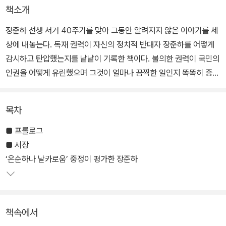
책소개
장준하 선생 서거 40주기를 맞아 그동안 알려지지 않은 이야기를 세
상에 내놓는다. 독재 권력이 자신의 정치적 반대자 장준하를 어떻게
감시하고 탄압했는지를 낱낱이 기록한 책이다. 불의한 권력이 국민의
인권을 어떻게 유린했으며 그것이 얼마나 끔찍한 일인지 똑똑히 증언
하고 있다.
목차
저자 고상만은 2년 전 우연한 기회로 중앙정보부의 '장준하 동향 보
고'를 입수했다. 장준하의 삶에서 어떤 일이 벌어졌고, 그가 무엇을 위
■ 프롤로그
해 누구와 싸웠으며 그 과정에서 어떤 탄압과 고통을 받았는지를 중
■ 서장
정의 감시 기록을 바탕으로 낱낱이 공개하고, 중정이 장준하 선생을
‘온순하나 날카로움’ 중정이 평가한 장준하
상대로 한 사찰, 미행, 도청, 사설 정보원을 활용한 정보 수집 등 불의
한 권력의 실태를 고발한다.
책속에서
박정희 독재 권력하에서 누구도 기록할 수 없었던 장준하 선생의 살