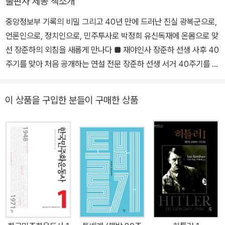
출판사 제공 책소개
년 현재는 ‘대통령소속 군사망사고 진상규명위원회’에서 사무국장으
중앙정보부 기록의 비밀 그리고 40년 만에 드러난 진실 광복군으로,
로 일하며 군 복무 중 사망했으나 국가가 그 책임을 다하지 못한 이들
언론인으로, 정치인으로, 민주투사로 박정희 유신독재에 온몸으로 맞
의 명예회복을 위한 일에 참여하고 있다. 지은 책으로는 2003년 젊
선 장준하의 외침을 새롭게 만나다 ■ 재야인사 장준하 선생 사후 40
은 인권운동가가 쓴 인권현장 이야기 『니가 뭔데』를 시작으로 『그날
주기를 맞아 처음 공개하는 연설 전문 장준하 선생 서거 40주기를 맞
공동경비구역에서는 무슨 일이 있었나』, 『장준하, 묻지 못한 진실』,
아 그동안 알려지지 않은 이야기를 세상에 내놓는다. 바로 유신독재
『중정이 기록한 장준하』, 『다시, 사람이다』, 『고상만의 수사반장』,
자 박정희에 의해 만들어진 중앙정보부(지금의 국가정보원, 이하 중
『이등병의 아빠』, 『인연』 외 다수의 공저가 있다.
이 상품을 구입한 분들이 구매한 상품
정)가 기록한 ‘장준하 동향 보고’이다. 중정이 기록한 ‘장준하’는 어떤
모습이었을까? 중정은 왜 장준하를 불법으로 사찰하고 미행하고 도
청했까? 이것은 그의 의문사와 어떤 관련이 있을까? 《중정이 기록한
장준하》는 독재 권력(박정희와 중앙정보부)이 자신의 정치적 반대자
장준하를 어떻게 감시하고 탄압했는지를 낱낱이 ‘기록’한 책이다. 불
의한 권력이 국민의 인권을 어떻게 유린했으며 그것이 얼마나 끔찍한
일인지 똑똑히 증언하고 있다. ■ 중정 자료를 토대로 장준하 일대기
를 엮은 이유 저자 고상만은 2년 전 우연한 기회로 중앙정보부의 ‘장
준하 동향 보고’를 입수했다. 저자는 이것을 운명으로 여겼다. 대통령