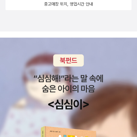
대사] [엉클 텅스텐]이 어떤 의미에서는 같은 선상에 놓여있는셈이
중고매장 위치, 영업시간 안내
필기 해오는 것은 대통령이 아니라 퍼스트 레이디에 불과한 수준이
같다. 2. <생명 그 자체> 프랜시스 크릭 지음/ 김명남 옮
군. 아, 방금 뭔가를 떠올리려고 했는데.. 밖에서 들리는 아줌마
아닌가.대통령에 대한 모욕이 도를 지나쳤나?!아니, 누가 더 도를 지
김 프랜시스 크릭은 제임스왓슨과 함께50년대 생명의 기초 단위인
들의 즐거운 웃음소리와 노랫소리. 박수치며 놀고 계시는....야유회가
나쳤는지는 대통령이 유치원생만큼이라도 역지사지하고 들을 줄 안
세포 내 유전 물질, DNA의 이중나선 구조를밝혀내어 노벨상을 받은
서 넓은 공간에 모여 떠들썩하게 박수치고 노래부르며 춤추는 듯한
다면 판단할 수 있을 것이다. 장준하선생께서 독재자 박정희에 반민
과학자이다. 프랜시스 크릭이 지은 책 <열광의 탐구What mad pur
모습을 떠올리게 하는 소리인데.. 지금 여기는 대도심의 한가운데...
주적이며, 반인권적인 불법통치를 비판하신 용기를 본받아, 현 시대
suit>는 DNA구조 발견의 체험기로서 연구 과정과 노벨상급 결과를
(라고 하기에는 좀 한적한 동네인가?) 뭐 어쨌거나 사무실에 앉아있
에 불법을 비판하고자 한다.물론 장준하선생처럼 살겠다고 살수도 없
도출하기까지 급박했던 순간들이 잘 드러난다면, 이 책은 크릭이 지
으려니 밥 먹은 오후라 졸립고, 아직 난방을 틀 때는 안되니 공기가 싸
겠지만, 이 비겁한 정부, 비법한 교육, 비겁한 종교, 비겁한 풍토 가운
구의 생명 탄생에 관한 하나의 가능성을 이야기 하고 있는 듯 하다. <
늘해 춥기도 하고, 오늘따라 옷도 좀 얇게 입고 와서 더 그런가? 아무
데 그 정신과 마음을 이어받아 제2의 장준하 선생이 이 시대에 수천
열광의 탐구>에보면 지구 생명체의 기원으로서 이 책의 핵심 담론이
튼. 내 상황과 저들의 상황은 이렇게나 천지차이로 다르구나... 아니,
만명으로 늘어나길 바란다.장준하선생님께 감사하며, 부끄러운 조상
되는 ‘정향 배종 발달설(directed panspermia)’에관해 한 페이지
근데 도대체 누군데 저리 즐겁게 떠들고 있는걸까. 한일100년
이 되지 않겠다는 선생님의 결심을 이어받아, 부끄럽지 않은 후손이
약간못미치게 언급을 하고 있다. 프랜시스 크릭은 이 책 <생명 그 자
사는 메이지유신 이후 군사 파시즘이 어떻게 일본을 장악하고 제국주
자, 또 다른 부끄럽지 않은 조상이 되도록 정진하겠습니다.
체> 에서 사람들이 믿기 힘들어할만한 이 생명 이론을 포기하지 않고
의적 지배를 확장해 나가면서 한반도에 해악을 끼치게 되었는지 살핀
계속 붙들고오랜 시간 생각을 발전시켜온 듯하다. 개인적으로는 <열
다. 우리의 광복이면서 일본의 패전인 천황의 항복선언 이후 양국의
광의 탐구>에서 언급된 ‘정향 배종 발달설’이 황당무계한 이론인 듯
인식차이가 어떻게 달라졌는지 비교한다. 역사적 사실뿐만 아니라 시
하면서도 그 가능성과 무게에 관심을 갖고 있었다. 그러나 이주제가
바 료타로나 김지하 등의 역사 재해석도 두루 인용했다,고 하는데 역
첨단 생물학계의 주된 관심사가 아니었는지 더 이상 나아간 이론을
사 해석에 대한 글을 읽을 때 역시 나의 세계관이 반영되는 것이어야
접할 기회가 없었는데, 드디어 이책을 통해 프랜시스 크릭으로부터