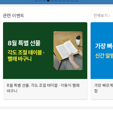
관련 이벤트
전체보기
8월 특별 선물. 각도 조절 테이블 · 이동식 빨래
가장 빠르게
바구니
합