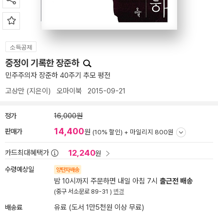
소득공제
중정이 기록한 장준하
민주주의자 장준하 40주기 추모 평전
고상만
(지은이)
오마이북
2015-09-21
정가
16,000원
14,400
판매가
원
(10% 할인) +
마일리지 800원
12,240
카드최대혜택가
원
수령예상일
양탄자배송
밤 10시까지 주문하면 내일 아침 7시
출근전 배송
(중구 서소문로 89-31 )
변경
배송료
유료 (도서 1만5천원 이상 무료)