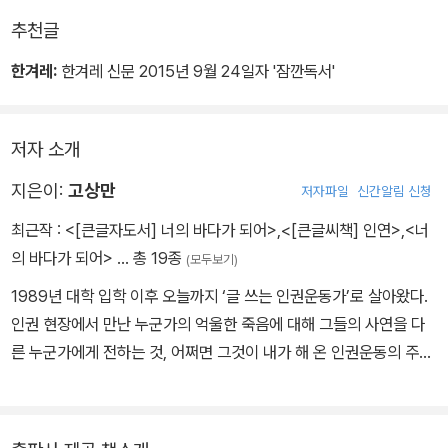
추천글
한겨레:
한겨레 신문 2015년 9월 24일자 '잠깐독서'
저자 소개
지은이:
고상만
저자파일
신간알림 신청
최근작 :
<[큰글자도서] 너의 바다가 되어>
,
<[큰글씨책] 인연>
,
<너
의 바다가 되어>
… 총 19종
(모두보기)
1989년 대학 입학 이후 오늘까지 ‘글 쓰는 인권운동가’로 살아왔다.
인권 현장에서 만난 누군가의 억울한 죽음에 대해 그들의 사연을 다
른 누군가에게 전하는 것, 어쩌면 그것이 내가 해 온 인권운동의 주요
한 방법의 하나였는지 모른다. 그래서 2014년 국민 라디오 팟캐스트
<고상만의 수사반장>을 통해 그런 사연을 전했고, 2017년에는 연극
<이등병의 엄마> 대본을 직접 쓰고 제작하여 화제가 되었다. 2021