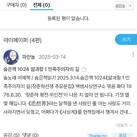
구매자 (0)
전체 (0)
등록된 평이 없습니다.
쓰기
마이페이퍼 (4편)
파란놀
2025-03-14
메뉴
숨은책 1024 앎과함 1 민족주의자의 길
숲노래 어제책 / 숨은책읽기 2025.3.14.숨은책 1024《앎과함 1 민
족주의자의 길(장준하선생 추모문집》 백범사상연구소 엮음 화다 19
78.8.30. ‘장준하 평전·위인전’이 나온 지 얼마 안 됩니다. 기껏 열
몇 해입니다. 《思想界》라는 달책을 낸 사람인 줄 아는 사람도 거의
사라지면서 잊혔고, 어쩌다가 《사상계》를 헌책집에서 챙겨서 건네더
라도 “우와! 이렇게 한자가 새까만 책을 어찌 읽으라고!” 하면서 혀를
더보기
내두르는 이웃만 많았습니다. 1918년에 태어나서 배운 분이기에 ‘거
공감 (
5
)
댓글 (0)