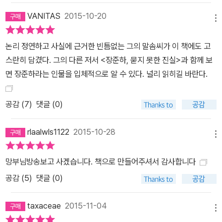
향 기록과 중요 상황 보고를 토대로 이 책을 썼지만 해석만큼은 중정
VANITAS
2015-10-20
의 시각에 동의하지 않을 것이다. 장준하가 남긴 말과 글을 장준하의
메뉴
관점에서 해석하고, 장준하의 유족과 동지들이 증언하는 수많은 글과
논리 정연하고 사실에 근거한 빈틈없는 그의 말솜씨가 이 책에도 고
책을 함께 담아 장준하의 일대기를 온전히 드러내려 한다. 그리하여
스란히 담겼다. 그의 다른 저서 <장준하, 묻지 못한 진실>과 함께 보
40년을 넘는 긴 세월을 돌고 돌아 이제라도 장준하의 외침이 제대로
면 장준하라는 인물을 입체적으로 알 수 있다. 널리 읽히길 바란다.
평가될 수 있기를 염원한다.” - [프롤로그] 중에서 장준하 선생은……
1918년 8월 27일 평안북도 의주군에서 태어났다. 일제 강점기에는
공감 (
7
)
댓글 (0)
광복군으로, 해방 뒤에는 백범 김구의 비서로 일했다. 1953년 4월
《사상계》를 창간해 언론인으로도 큰 업적을 남겼으며 1962년 막사
rlaalwls1122
2015-10-28
이사이상 언론문화 부문을 수상했다. 자유와 민주주의를 유린하는 군
메뉴
사독재에 단호하게 맞서다가 여러 차례 감옥에 갇혔고, 1967년 옥중
출마해 7대 국회의원에 당선되었다. 반독재, 반유신 투쟁에 헌신했던
망부님방송보고 사겠습니다. 책으로 만들어주셔서 감사합니다
그는 ‘금지된 동작을 가장 먼저 했다는 이유로’ 박정희 정권이 만든 중
공감 (
5
)
댓글 (0)
앙정보부에 의해 감시와 미행, 도청을 당하는 첫 번째 재야인사가 되
었다. 유신헌법 개헌청원 100만인 서명운동을 주도한 죄로 군사법정
taxaceae
2015-11-04
메뉴
에서 징역 15년을 선고받았으며 1975년 8월 17일 경기도 포천 약사