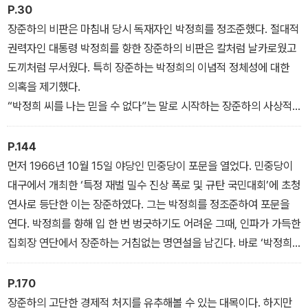
아 있는 말과 행동을 오늘에 다시 되살려낸다. 역설적이게도 장준하
P.30
의 모든 것을 감시하고 기록한 중정 덕분이다. 장준하를 가두고 처벌
장준하의 비판은 마침내 당시 독재자인 박정희를 정조준했다. 절대적
할 목적으로 중정이 기록한 장준하 선생의 말과 글을 통해 우리는 새
권력자인 대통령 박정희를 향한 장준하의 비판은 칼처럼 날카로웠고
로운 장준하의 모습을 마주하게 된다.
도끼처럼 무서웠다. 특히 장준하는 박정희의 이념적 정체성에 대한
의혹을 제기했다.
“박정희 씨를 나는 믿을 수 없다”는 말로 시작하는 장준하의 사상적
공세는 정말 의외다. 대한민국에서 사상 문제로 박정희가 공격받았다
는 것을 아는 사람은 생각보다 많지 않다. 장준하는 무슨 이유로 박정
P.144
희를 사상 문제로 공격했을까. - 서장
먼저 1966년 10월 15일 야당인 민중당이 포문을 열었다. 민중당이
대구에서 개최한 ‘특정 재벌 밀수 진상 폭로 및 규탄 국민대회’에 초청
연사로 등단한 이는 장준하였다. 그는 박정희를 정조준하여 포문을
연다. 박정희를 향해 입 한 번 벙긋하기도 어려운 그때, 인파가 가득한
집회장 연단에서 장준하는 거침없는 명연설을 남긴다. 바로 ‘박정희
밀수 왕초’ 발언이었다.
- 2장 중앙정보부, 장준하를 기록하다
P.170
장준하의 고단한 경제적 처지를 유추해볼 수 있는 대목이다. 하지만