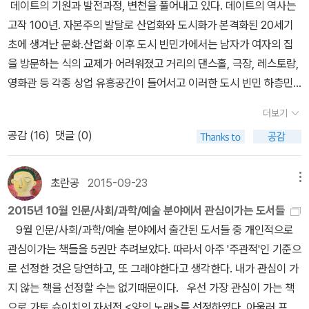
리했습니다. 《새로 쓰는 말밑 꾸러미 사전》, 《들꽃내음 따라 걷다가
데이트의 기원과 발전과정, 변천을 풀어내고 있다. 데이트의 역사는
제로 장준하선생께서는 6천리를 대장정하여 임시정부에 들어간다.광
작은책집을 보았습니다》, 《우리말꽃》, 《미래세대를 위한 우리말과
고작 100년. 자본주의 발달로 산업화와 도시화가 본격화된 20세기
복 후 이승만정권이 몰락한 후 박정희의 군사쿠데타로 나라가 군사독
문해력》, 《쉬운 말이 평화》, 《곁말》, 《곁책》, 《새로 쓰는 말밑 꾸러미
초에 생겨난 문화.산업화 이후 도시 빈민가에서는 남자가 여자의 집
재체계로 들어간다. 이때 박정희가 군사쿠데타에 내세운 '혁명 공
사전》, 《새로 쓰는 비슷한말 꾸러미 사전》, 《새로 쓰는 겹말 꾸러미
을 방문하는 식의 교제가 어려워졌고 거리의 댄스홀, 극장, 레스토랑,
약'의 여섯번째 '이와 같은 우리의 과업이 성취되면 참신하고 양심적
사전》, 《새로 쓰는 우리말 꾸러미 사전》, 《책숲마실》, 《우리말 수수
영화관 등 각종 상업 유흥공간이 들어서고 이러한 도시 빈민 하층민
인 정치인들에게 언제든지 정권을 이양하고 우리들은 본연의 임무에
께끼 동시》, 《우리말 동시 사전》, 《우리말 글쓰기 사전》, 《이오덕 마
들의 여가문화에서 데이트는 탄생했다,고 한다. 밖으로 나간다,는 의
복귀할 준비를 갖춘다' 그러나 박정희는 이 약속을 어겼다. 더 나아가
더보기
음 읽기》, 《시골에서 살림 짓는 즐거움》, 《숲에서 살려낸 우리말》,
미에서 가족의 시선 집안의 예법에서 벗어날 수 있었지만 부모의 간
부정선거와 1972년 유신이라는 이름의 제2의 쿠데타를 자행했다.이
공감 (
16
)
댓글 (0)
《마을에서 살려낸 우리말》, 《읽는 우리말 사전 1·2·3》 들을 썼습니다.
섭없이 먹고 마시고 노는데는 돈이 필요했다. ... 데이트에 대해 풀어
에 대해 장준하 선생께서는 사상계라는 잡지에 독재정권에 대한 비판
blog.naver.com/hbooklove
낸 이야기를 읽다보면 뭔가 그런 상관관계를 볼 수있을 것 같기도한
을 기재하고 대중연설을 통해 독재정권에 위협을 가한 결과 경기도
데 역시 자본제사회에서는 모든 것이 다 경제와 관련이 되어버리는구
초란공
2015-09-23
메뉴
포천 약사봉에서 의문의 타살을 당하신다.장준하 선생은 옥중출마로
나. 굳이 구입해서 읽어보고 싶다는 생각까지는 안들지만 가까운 도
국회의원으로 당선되어, 그 당시에 많은 돈을 모은다면 모을 수 있었
2015년 10월 인문/사회/과학/예술 분야에서 관심이가는 도서들
서관에 비치되어 있다면 한번쯤 읽어보고 싶기는 한 책. 가토 슈이
겠지만 청빈하고 결백하여, 부정한 돈을 일절 받지 않았으며, 본인의
9월 인문/사회/과학/예술 분야에서 출간된 도서들 중 개인적으로
치,에 대해서는 전혀 아는바가 없는데 수십년 동안 정부의 정책에 지
장례식 때는 조문객들을 접대할 수가 없을 정도로 가난하여 조문객들
관심이가는 책들을 5권만 추려보았다. 따라서 아주 '주관적'인 기준으
속적으로 반대의 목소리를 내온 지식인이라고 한다. 오에 겐자부로
이 술과 음식을 직접 가져왔다고 한다.내 기준에서 장준하는 대한민
로 선정한 것은 당연하고, 또 그래야한다고 생각한다. 내가 관심이 가
등과 '9조모임'을 만들어 일본 평화헌법 수호에 앞장서는 등 이상을
국에 오신 예수님 중 한 분이 아닐까 싶다.세상에서는 4대 성인, 기독
지 않는 책을 선정할 수는 없기때문이다. 우선 가장 관심이 가는 책
지켜온 여정을 담고 있다...는데. 평전이라면 좀 더 관심이 갈텐데 자
교인에게는 절대 선이자, 하나님의 아들이며, 헌신과 희생이라는 기
으로 가토 슈이치의 자서전 <양의 노래>를 선정하였다. 아울러 프랜