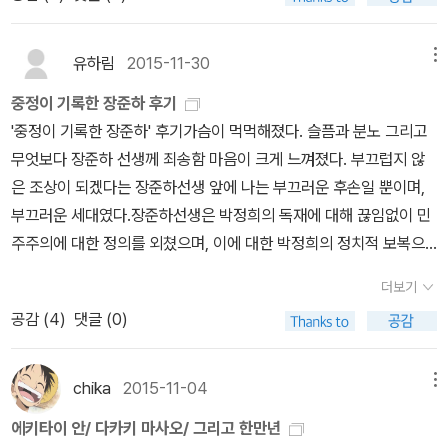
의 한문’으로 글을 쓸 수밖에 없었다고 여기기도 하지만, 1945년에
일본이 드디어 물러났어도 그야말로 숱한 글바치는 우리글을 안 썼습
니다. 한자를 듬뿍 넣은 ‘중국글·일본글’이어야 비로소 ‘글’이라고 여
유하림
2015-11-30
메뉴
겼습니다. 그런데 장준하 님이 그토록 나무란 ‘박정희 군사독재정
중정이 기록한 장준하 후기
권’은 거꾸로 ‘한자를 쓸 적에는 오지게 쓰’되, 수수한 사람들한테 달
'중정이 기록한 장준하' 후기가슴이 먹먹해졌다. 슬픔과 분노 그리고
콤발림을 할 적에는 ‘오직 한글로 쉽게’ 글을 썼어요. 《앎과함 1 민족
무엇보다 장준하 선생께 죄송함 마음이 크게 느껴졌다. 부끄럽지 않
주의자의 길(장준하선생 추모문집》은 ‘자꾸 잊히는 장준하’ 님 넋과
은 조상이 되겠다는 장준하선생 앞에 나는 부끄러운 후손일 뿐이며,
삶을 기리려는 뜻으로 조그맣고 값싸며 가볍게 묶은 손바닥책입니다.
부끄러운 세대였다.장준하선생은 박정희의 독재에 대해 끊임없이 민
백범을 기리는 작은 펴냄터 ‘화다’는 손바닥책 이름을 ‘앎과힘’으로 붙
주주의에 대한 정의를 외쳤으며, 이에 대한 박정희의 정치적 보복으
입니다. 이즈음 ‘創批新書’처럼 인문사회과학책을 내는 곳이 하나같
로 세번 구속되고, 서른 일곱번 연행되었으며, 서거하실때까지 중정
이 한자만 썼고, 장준하 님도 내내 한자사랑을 이으며 박정희하고 맞
더보기
(중앙정보부, 현 국정원)에 감시를 당했다. 이 책은 그 파렴치한 중정
섰지만, ‘백범사상연구소’는 한글로 한겨레 새길을 여는 앎함(알다 +
공감 (
4
)
댓글 (0)
이 기록한 자료를 근거로 고상만​선생님께서 쓰신 책이다.장준하 선생
하다)을 열려고 했어요.* 1982.10.5.증보ㅍㄹㄴ※ 글쓴이숲노래·파
님께서는 일제강점기에 가족의 안위를 위해 일본군대에 들어갈 수밖
란놀(최종규) : 우리말꽃(국어사전)을 씁니다. “말꽃 짓는 책숲, 숲노
에 없을 때 가족과 조국을 함께 생각하여 자신의 아내에게 미리 편지
chika
2015-11-04
메뉴
래”라는 이름으로 시골인 전남 고흥에서 서재도서관·책박물관을 꾸
를 써두었다고 한다. 본인이 매번 편지를 쓸 것인데. 편지에 성경구절
립니다. ‘보리 국어사전’ 편집장을 맡았고, ‘이오덕 어른 유고’를 갈무
에키타이 안/ 다카키 마사오/ 그리고 한만년
이 있으면, 자신이 일본군대를 탈출하여 독립군에 들어갈 것이다. 실