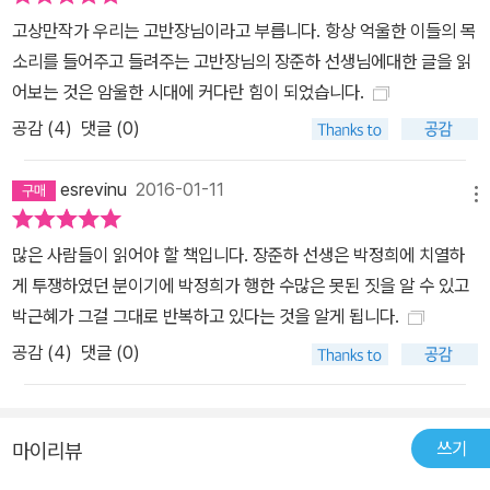
봉 계곡에서 숨진 채 발견되었다. 이 죽음은 40년이 흐른 지금까지도
고상만작가 우리는 고반장님이라고 부릅니다. 항상 억울한 이들의 목
대한민국의 대표적 의문사로 남아 있다. “못난 조상이 되지 않겠
소리를 들어주고 들려주는 고반장님의 장준하 선생님에대한 글을 읽
다”는 그의 말처럼 장준하는 불의와 타협하지 않는 민주주의의 큰 역
어보는 것은 암울한 시대에 커다란 힘이 되었습니다.
사가 되었다.
공감 (
4
)
댓글 (0)
esrevinu
2016-01-11
메뉴
많은 사람들이 읽어야 할 책입니다. 장준하 선생은 박정희에 치열하
게 투쟁하였던 분이기에 박정희가 행한 수많은 못된 짓을 알 수 있고
박근혜가 그걸 그대로 반복하고 있다는 것을 알게 됩니다.
공감 (
4
)
댓글 (0)
쓰기
마이리뷰