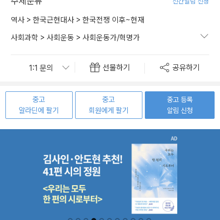
주제분류
신간알림 신청
역사
>
한국근현대사
>
한국전쟁 이후~현재
사회과학
>
사회운동
>
사회운동가/혁명가
선물하기
공유하기
중고
중고
중고 등록
알라딘에 팔기
회원에게 팔기
알림 신청