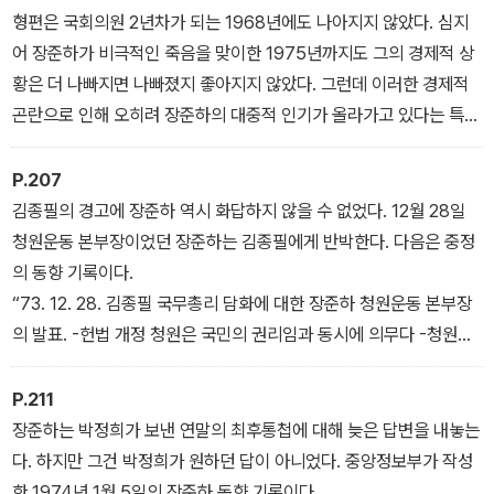
형편은 국회의원 2년차가 되는 1968년에도 나아지지 않았다. 심지
어 장준하가 비극적인 죽음을 맞이한 1975년까지도 그의 경제적 상
황은 더 나빠지면 나빠졌지 좋아지지 않았다. 그런데 이러한 경제적
곤란으로 인해 오히려 장준하의 대중적 인기가 올라가고 있다는 특이
한 중정 동향 보고가 눈에 띈다. 장준하가 국회의원을 2년째 하고 있
던 1968년 6월 22일 중정의 동향 보고이다.
P.207
- 2장 중앙정보부, 장준하를 기록하다
김종필의 경고에 장준하 역시 화답하지 않을 수 없었다. 12월 28일
청원운동 본부장이었던 장준하는 김종필에게 반박한다. 다음은 중정
의 동향 기록이다.
“73. 12. 28. 김종필 국무총리 담화에 대한 장준하 청원운동 본부장
의 발표. -헌법 개정 청원은 국민의 권리임과 동시에 의무다 -청원운
동을 혼란, 또는 선동으로 적대시하는 것은 민의의 소재를 알아보지
않겠다는 의도다 -대통령에 대한 청원운동은 계속할 것이다.”
P.211
- 2장 중앙정보부, 장준하를 기록하다
장준하는 박정희가 보낸 연말의 최후통첩에 대해 늦은 답변을 내놓는
다. 하지만 그건 박정희가 원하던 답이 아니었다. 중앙정보부가 작성
한 1974년 1월 5일의 장준하 동향 기록이다.