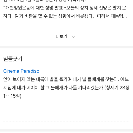
“개헌청원운동에 대한 성명 발표 -오늘의 정치 정세 전망은 밝지 못
하다 -말과 비판을 할 수 없는 상황에서 비롯됐다. -따라서 대통령에
게 이를 청원하려는 것이고 -당국은 이를 막지 말라.”
장준하의 성명은 간결했으나 명확했다. 박정희의 협박에 굴복하지 않
더보기
겠다는 단호한 입장이었다. 이 시기, 장준하에 대한 중정의 감시와 미
행 역시 최고 수준이었다.
- 3장 장준하, 박정희를 넘어서다
밑줄긋기
Cinema Paradiso
앞이 보이지 않는 대륙에 발을 옮기며 내가 벨 돌베개를 찾는다. 어느
지점에 내가 베어야 할 그 돌베개가 나를 기다리겠는가 (창세기 28장
1-~15절)
54쪽