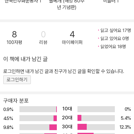
한국민주화운동사 1
돌베개 (해방 80주
히틀러 1
소속 의문사 진상규명위원회에서 장준하 선생 의문사를 담당했던 저
년 기념판)
자는 박정희 독재 권력하에서 숨진 장준하 선생이 미처 전하지 못한
말을 세상에 대신 알려달라는 뜻으로 해석했다. 민주주의와 인권을
위해 싸우다가 박정희 유신독재에 쓰러진 장준하를 오늘날 후세의 사
읽고 싶어요 17명
8
0
4
람들이 새롭게 재평가하는 계기가 되기를 바라기 때문이다. 따라서
읽고 있어요 0명
100자평
리뷰
마이페이퍼
장준하의 삶에서 어떤 일이 벌어졌고, 그가 무엇을 위해 누구와 싸웠
읽었어요 18명
으며 그 과정에서 어떤 탄압과 고통을 받았는지를 중정의 감시 기록
이 책에 내가 남긴 글
을 바탕으로 낱낱이 공개했다. 한편 장준하 선생을 상대로 한 중정의
로그인하면 내가 남긴 글과 친구가 남긴 글을 확인할 수 있습니다.
초법적인 사찰은 엄연히 명백한 범죄 증거이다. 민주주의 국가에서
절대 일어나선 안 될 불법 행위를 그때 막지 못했다면, 지금이라도 제
로그인하기
대로 알려야 한다. 불행한 역사를 반복하지 않기 위해서다. 저자는 이
책을 통해 중정이 장준하 선생을 상대로 한 사찰, 미행, 도청, 사설 정
구매자 분포
보원을 활용한 정보 수집 등 불의한 권력의 실태를 고발한다. ■ ‘민주
10대
0%
0.9%
주의를 밝힌 등불’ 장준하의 삶과 진실에 한 발 더 다가서다 이 책은
20대
5.4%
4.5%
박정희 독재 권력하에서 누구도 기록할 수 없었던 장준하 선생의 살
30대
12.3%
9.8%
아 있는 말과 행동을 오늘에 다시 되살려낸다. 역설적이게도 장준하