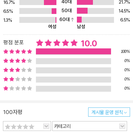
40대
21.7%
16.7%
의 모든 것을 감시하고 기록한 중정 덕분이다. 장준하를 가두고 처벌
50대
14.5%
6.5%
할 목적으로 중정이 기록한 장준하 선생의 말과 글을 통해 우리는 새
60대
6.5%
1.3%
로운 장준하의 모습을 마주하게 된다. 중정이 녹취해 기록한 장준하
여성
남성
선생의 대중 연설 가운데 한 대목을 소개한다. 바로 1967년 4월 22
일 남산야외음악당에서 있었던 야당 대통령 후보 지지를 위한 장준하
10.0
평점 분포
유세이다. 그는 이날 유세에서 박정희 정권의 실정과 탐욕을 신랄하
100%
게 비판했다. 당시의 정치적 시대 상황과 장준하 선생의 거침없는 비
0%
판과 분노를 고스란히 느낄 수 있다. “박정희 씨를 나는 믿을 수가 없
0%
는 사람이요. 왜 박정희 씨를 믿을 수 없느냐? 사상이 없는 사람이요,
일본 군벌과 천왕에 충성을 다한 사람이요. 황도주의를 그렇게 좋아
0%
하더니 하룻밤 사이에 남북으로 조국이 갈라지고 공산당의 조직이 강
0%
해지니까 군대 내에 있어서 공산주의 조직과 빨갱이들과 완전히 결합
되었었다고 소문이 자자하드군요. 그러든 박정희 씨가 군사쿠데타를
100자평
게시물 운영 원칙
하고 나드니 행정적 민주주의를 들고 나왔어요. 그러드니 행정적 민
주주의는 온데간데 없고 민족적 민주주의, 민족적 민주주의란 것은
카테고리
우리 당의 정책위원장이신 부완혁 선생이 전번 선거 때 박정희 씨가