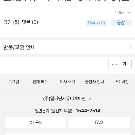
서전이라... 그래도 읽어볼만한 가치는 충분한 것 같다는 생각이 들기
독교의 사랑을 대표하는 신, 예수에 비유할 만큼 장준하선생이 걸어
시스 크릭의 <생명 그 자체>, 고미숙 외 8명의 저자가 함께한 <도시
도 하고. 신간도서를 자주 훑어보지는 못했다고 하더라도
더보기
온 길은 험하지만 민주주의와 국민과 국가에 대한 사랑이 가득한 순
인문학 강의: 서울의 재발견>, 헬렌 S. 정의 <니체 운명 수업>, 고상
왠만한 책은, 읽지 않았다 하더라도 조금은 낯익어 보이기도 하는데
공감 (
5
)
댓글 (0)
교자의 길이였다.현재 2015년 말, 친일반민족주의자이자, 독재자의
만의 <중정이 기록한 장준하>를 5권의 목록에 넣었다.
전혀 처음보는 듯한 책도 보이고. 불과 석달도 안되었는데 구입해놓
딸이 대통령이 되어 국정을 운영하고 있다.선거에 국정원 댓글과 개
1. <양의 노래> 가토 슈이치 지음/ 이목 옮김 가토 슈이치는
고 읽지 않은 채 구석 방으로 들어가 책탑이 되어버린 책도 보이고. 하
표부정 의혹이 가득하지만, 국민들이 독재자의 딸에게 투표할 때, 그
2008년 만여든아홉의 나이로 세상을 떠난 일본의 대표적인 지성이
아. 읽어야지, 하고서 마루에 쌓아뒀는데 손님이 온다고 해서 서둘러
반품/교환 안내
여자에게 기대한 것은 증세없는 복지, 반값 등록금 등 먹고살만한 사
자 ‘리버럴리스트’로 알려져있다. 국내에는 <번역과 일본의 근대>,<
안쪽으로 들여놨다가 완전히 잊어버렸다. 나도 내 서재 속 고전을 뒤
회였을 것이다. 그러나 그 아비의 그 딸이라고,약속은 모조로 어기고
가토 슈이치의 독서만능>, <교양, 모든 것의 시작>, <일본문화의 시
적거려보고 싶어질까? 사유없는 책읽기,에 대한 반성이 먼저 나올 듯
도리어 적반하장으로 국민을 탄압한다.국가의 역사를 가정사로 만들
간과 공간> 등으로 알려져 있다. 1966년 11월부터1967년 12월까지
하지만. 우리가 '빨갱이 사냥'을 하던 시절 중국에서는 '우파 사냥'을
어 역사를 속이려고 한다.또한 국민의 헌법적 기본권인 결사,집회의
진보적인 <아사히저널>에 연재되고, 1968년에 일본에서 출판된 이
했다...는데. 내가 생각지 못한 내용이 담겨있는 책이다!'지난 일은 결
자유 표현을 불법이라무식한 억지를 부리고, 국민을 상대로 종북 그
로그인
전체 메뉴
회사 소개
출판사 안내
PC 버전
책은 가토슈이치의 자서전이다. <가토 슈이치의 독서만능>에서 보여
코 연기처럼 사라지지 않는다'는 격언대로 저자는 '우파 사냥'이 본격
리고 테러단체와 비유하여 국민을 모욕한다.이쯤되면 국민에 대한 모
주었던개인적인 독서편력과 배움의 과정 뿐 아니라 저자의 다른 면모
화된 후 아버지의 지인들이 어떻게 아버지를 배신하는지 소상히 기록
욕이 도를 넘는 것이 아닌지 모르겠다.세월호에서 죽어간 아이들과
(주)알라딘커뮤니케이션
를 좀더 가까운 거리에서 들여다볼 수 있지 않을까 기대된다. 현해탄
했다. 그리고 그런 혼란의 와중에도 끝까지 자신의 양심을 지키고 품
공권력의 불법적인 물대표에 쓰러져간 농민을 보면 대통령의 자격이
을 건너 국내에 출판되기까지 50년 가까운 세월이 걸린 것이어서 더
1544-2514
일반문의 (발신자 부담)
격을 잃지 않은 인물들에 대해서도 이야기하며 그들을 중국의 마지막
없다고 보는 것이 맞지 않을까.자국민이 죽어가고, 살려달라고 소리
욱 반갑다.지난 8월에 출판된 서경식 교수의 <내서재 속 고전>에도
귀족이라고 칭했다,고 하는데. 흠.... 그래도 여기서는 올리버 색스의
1:1 문의
FAQ
쳐도 7시간 동안 연애를 했던지, 게임을 했던지 피곤해서 잤던지 어
가토 슈이치의 <양의 노래>가 소개되어있어 내가 읽은 <양의 노래>
엉클 텅스텐이 가장 큰 관심사. 그러고보니 [양의 노래] [나의 중국 현
쨌든 남의 일처럼 여기면서 외국에 가서는 즐거워서 웃음팔고, 노트
와서경식 교수의 <양의 노래>가 어떠한지 살펴보는 재미도 쏠쏠할것