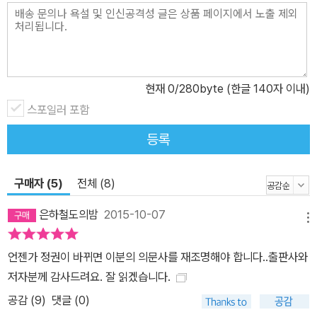
민족적 민주주의를 내세웠을 때 《사상계》에 민족적 민주주의라는 것
이 무엇이냐 하는 이야기를 썼어. 바로 전 소련 수상 흐루시초프가 아
직도 공산화되지 않은 비공산주의 국가에게 공산화시키기 위해서 새
로 만든 용어가 민족적 민주주의라 했소.” “그러면 그 민족적 민주주
현재
0
/280byte (한글 140자 이내)
의는 온데간데없고 박정희 씨가 정권을 잡은 4년 동안 무엇을 했습니
까. 가장 악질적인 군사독재주의로 모든 인권을 짓밟고, 모든 여론을
스포일러 포함
탄압하고, 모든 야당을 돈으로 매수하고. 오늘도 어떤 소식을 들으니
등록
까 군소 정당을 잔뜩 만들어가지고 여기다가 어떤 기관에서 돈을 준
다고…… (중략) 여러분 우리도 정신 차릴 때가 온 것입니다. 이렇게
구매자 (5)
전체 (8)
갈팡질팡하는 아무런 사상을 가지지 못한 암흑 심야에 파도가 치는
일엽편주에 나침반을 잃고 선장도 없이 6년 동안을 끌어온 것입니다.
은하철도의밤
2015-10-07
메뉴
이제 우리는 끝장이 온 것입니다. 박정희 정부를 합법적으로 타도하
고, 새 나라를 건설하여줄 것을 당부하는 바입니다.” 민주주의자 장준
언젠가 정권이 바뀌면 이분의 의문사를 재조명해야 합니다..출판사와
하 선생이 독재자 박정희의 실체를 날카롭게 고발한 당시의 말은 이
저자분께 감사드려요. 잘 읽겠습니다.
처럼 오늘날 생생하게 복원된다. 그 정의로운 외침이 40년의 세월을
공감 (
9
)
댓글 (0)
지나서 이제야 독자들에게 고스란히 다가오게 된 것이다. “중정의 동