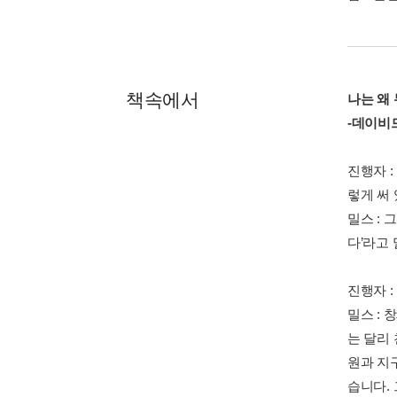
책속에서
나는 왜
-데이비
진행자 
렇게 써
밀스 : 
다’라고
진행자 
밀스 :
는 달리
원과 지
습니다.