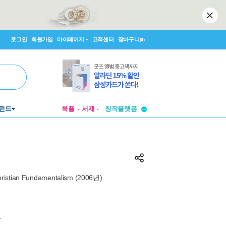
로그인
회원가입
마이페이지
고객센터
장바구니
(0)
투비컨티뉴드
펀드
북플
서재
창작플랫폼
투비컨티뉴드
Christian Fundamentalism (2006년)
원