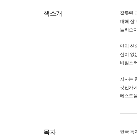
책소개
잘못된 
대해 잘
들려준다
만약 신
신이 없
비밀스러
저자는 
것인가에
베스트셀
목차
한국 독