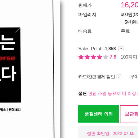
16,2
판매가
마일리지
900원(5
+ 5만원
배송료
무료
Sales Point :
1,353
7.9
100자평(
카드/간편결제 할인
무이
절판
판권 소멸 등으로 더 이상 
품절센터 의뢰
보관함
- 절판 확인일 : 2022-07-05