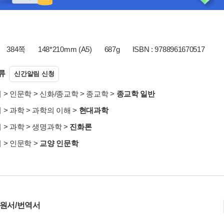
384쪽
148*210mm (A5)
687g
ISBN : 9788961670517
류
신간알림 신청
서
>
인문학
>
신화/종교학
>
종교학
>
종교학 일반
서
>
과학
>
과학의 이해
>
현대과학
서
>
과학
>
생명과학
>
진화론
서
>
인문학
>
교양 인문학
 원서/번역서