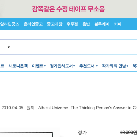
알라딘굿즈
온라인중고
중고매장
우주점
음반
블루레이
커피
서
스트
새로나온책
이벤트
정가인하도서
추천도서
작가와의 만남
북
2010-04-05
원제 : Atheist Universe: The Thinking Person's Answer to 
정가
18,000