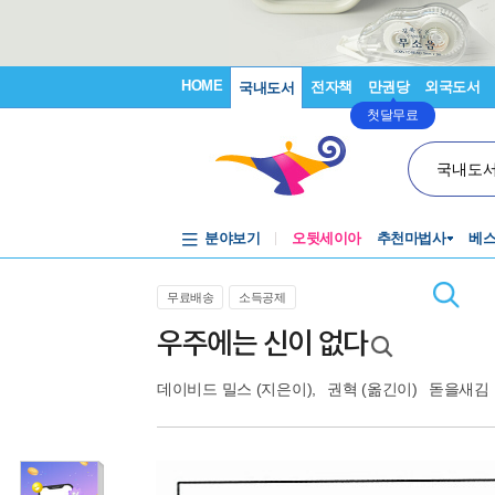
HOME
전자책
만권당
외국도서
국내도서
첫달무료
국내도
분야보기
오뒷세이아
추천마법사
베
무료배송
소득공제
우주에는 신이 없다
데이비드 밀스
(지은이),
권혁
(옮긴이)
돋을새김