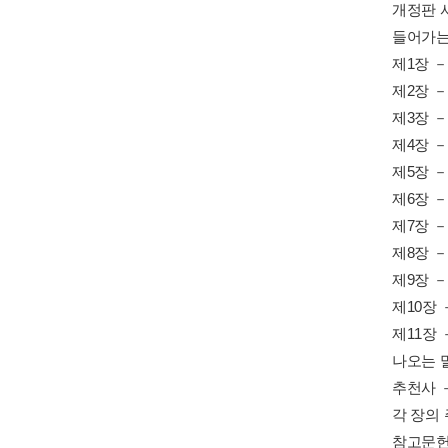
개정판 
들어가는
제1장 
제2장 
제3장 
제4장 －
제5장 －
제6장 
제7장 －
제8장 
제9장 
제10장
제11장
나오는 
추천사 
각 장의 
참고문