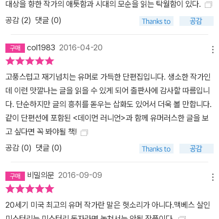
대상을 향한 작가의 애틋함과 시대의 모순을 읽는 탁월함이 있다.
사소한 사건들과 삶의 아이러니들을 위트 있게 그려 낸 서버의 초상
공감 (
2
)
댓글 (0)
은 지극히 개인적인 동시에 우리에게 익숙한 누군가를 떠올리게 한
다. 흥겨운 웃음과 잔잔한 감동 뒤에는 지금 우리 자신의 내면을 돌아
col1983
2016-04-20
보게 하는 진한 여운이 남을 것이다.
메뉴
고풍스럽고 재기넘치는 유머로 가득한 단편집입니다. 생소한 작가인
데 이런 맛깔나는 글을 읽을 수 있게 되어 출판사에 감사할 따름입니
다. 단순하지만 글의 흥취를 돋우는 삽화도 있어서 더욱 볼 만합니다.
같이 단편선에 포함된 <데이먼 러니언>과 함께 유머러스한 글을 보
고 싶다면 꼭 봐야될 책!
공감 (
0
)
댓글 (0)
비밀의문
2016-09-09
메뉴
20세기 미국 최고의 유머 작가란 말은 헛소리가 아니다.맥베스 살인
미스터리는 미스터리 독자라면 놓쳐서는 안될 작품이다.