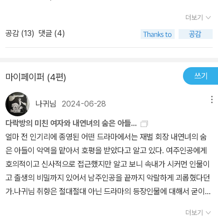
쪽 눈에 화살을 맞아 그 자리에서 실명을 한다. 이 일을 기점으로 서버
더보기
는 우울한 소년기를 맞이하게 되고 남들과 어울리지 못해 혼자 그림
공감 (
13
)
댓글 (4)
을 끼적인 것이 나중에 괜찮은 삽화가로 이름을 알리는 계기가 되었
단다. 그리하여 이 단편집 《제임스 서버》에 실린 서른여섯 편의 작품
엔 소설책에서는 드물게도 작가 자신이 그린 삽화가 꽤 많이 들어있
쓰기
마이페이퍼 (4편)
어 읽는 재미를 더해주기도 한다. 근데 위의 문단에서 서버를 가리켜
‘유머작가’라고도 하고 ‘우울한 소년기’라고도 했다. 서버는 오하이오
나귀님
2024-06-28
메뉴
주 콜럼버스에서 태어나 대학까지 졸업을 하고 나중에 뉴욕에서 산
모양이다. 이 단편집의 무대 역시 콜럼버스와 뉴욕이 대부분. 거의 모
다락방의 미친 여자와 내연녀의 숨은 아들...
든 작품이 조금 특별한 인물을 관찰한 기록이다. 특별? 그게 아니면
얼마 전 인기리에 종영된 어떤 드라마에서는 재벌 회장 내연녀의 숨
적어도 기이한 사람들. 주인공이거나 화자 ‘나’가 관찰한 등장인물은
은 아들이 악역을 맡아서 호평을 받았다고 알고 있다. 여주인공에게
대부분 뭔가가 결핍되어 있는 경우가 많고 그런 기이함, 책을 읽는 독
호의적이고 신사적으로 접근했지만 알고 보니 속내가 시커먼 인물이
자와의 다름을 서버는 유머로 치환시켜 놓지 않았나 싶다. 첫 작품 <
고 출생의 비밀까지 있어서 남주인공을 끝까지 악랄하게 괴롭혔다던
에마 인치, 떠나다>는 메사추세스 케이프코드 연안의 고급한 휴양 섬
가.나귀님 취향은 절대절대 아닌 드라마의 등장인물에 대해서 굳이
마서스비니어드로 휴가를 떠나는 부부가 그곳에 있을 동안 요리사로
알아보게 된 계기는 우연히 어디선가 그 드라마 속 재벌 회장의 내연
더보기
에마 인치 여사를 고용을 하고, 고용계약을 해지할 때까지의 이야기