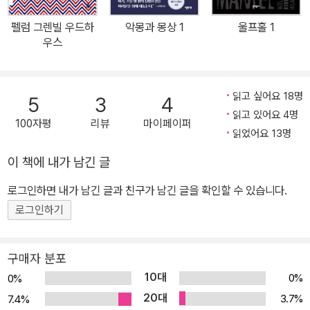
미쳤으며, 1930~1940년대 잡지의 논조와 시각적 스타일을 정의했
펠럼 그렌빌 우드하
악몽과 몽상 1
울프홀 1
고, 커트 보니것, 조지프 헬러, 존 업다이크, 프랜 레보위츠 등의 후배
우스
들에게 많은 영감을 주었다. ‘제2의 마크 트웨인’이라 일컬어졌던 그
의 작품들은 미국 중고교 교과서에 실리면서 그를 국민 작가의 반열
에 올렸고, 그의 단편소설과 삽화, 동화, 에세이 등을 모은 선집 『서버
읽고 싶어요 18명
5
3
4
카니발』은 오늘날 미국의 현대 고전으로 꼽힌다. 서버는 스스로를 ‘단
읽고 있어요 4명
100자평
리뷰
마이페이퍼
편 작가’라 지칭하였는데 그가 쓴 대다수의 작품은 영어로 10페이지
읽었어요 13명
안팎의 짧은 글들로 다른 단편 작가들의 작품과 비교하여도 상당히
이 책에 내가 남긴 글
짤막한 편이었다. 그는 어떠한 경우에도 작품은 간결해야 한다고 믿
로그인하면 내가 남긴 글과 친구가 남긴 글을 확인할 수 있습니다.
었기에 한 번도 장편을 쓴 적이 없었으며, 많은 작가가 긴 글을 쓰다가
좌절에 빠진다고 하면서 자신은 장편 쓰기를 시도하고 싶지도 않다고
로그인하기
말했다. 또한 기자로 글쓰기 생활을 시작했던 그는 그 영향으로 단어
선택에 적확했고 문장의 쓰임에 낭비가 없었다. ‘Which’라는 관계대
구매자 분포
명사 하나에 대해서도 장문의 칼럼을 쓸 만큼 글쓰기에 까다로웠지만
10대
0%
0%
그는 어떠한 딱딱한 주제들을 다룰 때조차 늘 특유의 촌철살인 유머
20대
3.7%
7.4%
를 잃지 않으면서 남녀노소 누구나 이해하기 쉽게 글을 썼다. 흔히 미