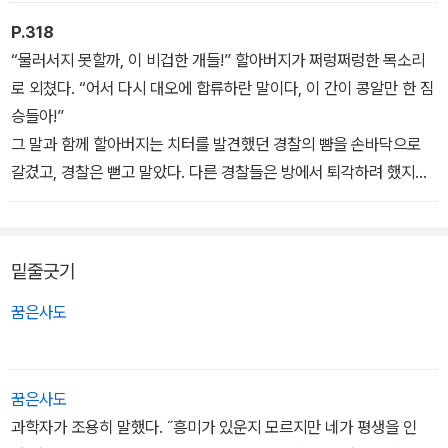
붙이듯 말했다. “당신이 오지 않았어도 잘 처리했어요.” 하지만 그녀
는 한 가지 미심쩍은 점이 있었는데 그것을 의사에게 물어보기로 했
P.318
다. “사내 아기치고는 머리에 너무 숱이 많던데 그런 애들이 좀 지능
“물러서지 못할까, 이 비겁한 개들!” 할아버지가 쩌렁쩌렁한 목소리
이 떨어진다는 말이 사실인가요?”
로 외쳤다. “어서 다시 대오에 합류하란 말이다, 이 간이 콩알만 한 짐
던햄 박사는 언제나처럼 그 문제를 잠시 신중하게 고려해 보는 것 같
승들아!”
았다. “내 생각엔 이 아기의 경우보다 관자놀이 쪽에 난 머리털이 더
그 말과 함께 할아버지는 치터를 발견했던 경찰의 뺨을 손바닥으로
두꺼운 경우에만 그 이야기가 맞는다고 봐요.” 박사가 말했다. “하지
갈겼고, 경찰은 뻗고 말았다. 다른 경찰들은 방에서 퇴각하려 했지만
만 나라면 아기 엄마한테는 이런 이야기를 안 할 거요.” 그가 덧붙였
할아버지보다 빠르지 못했다. 할아버지는 자빠진 경찰의 권총집에서
다.
총을 꺼내 한 방 쏘았다. 총소리가 얼마나 컸던지 서까래에 금이 갈 정
다행스럽게도 강보에 싸여 누워 있던 나는 그들의 대화를 엿들었다
도였고, 방 안이 연기로 가득해졌다. 경찰 한 명이 욕을 했다가 팔에
밑줄긋기
해도 아직 이해를 못 했을 것이다.
총을 맞았다. 우리는 간신히 아래층으로 내려와서 할아버지가 나오지
- 「흑백사진 속의 여인」에서
못하도록 문을 잠갔다. 할아버지는 어둠 속에서 한두 방 더 총을 쏘고
꿈은사도
는 다시 잠을 자러 갔다.
“우리 할아버지세요.” 내가 조에게 숨 가쁘게 설명했다. “할아버지는
아저씨들을 탈영병으로 생각해요.”
꿈은사도
-「유령 소동」에서
과학자가 조용히 말했다. ˝흥미가 있운지 모르지만 네가 평생을 인