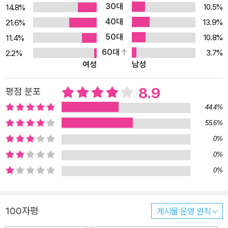
30대
10.5%
14.8%
국식 유머란 어떠한 우울하고 힘겨운 상황도 웃음으로 풍자해 내는
40대
13.9%
21.6%
재치와 그 안에 담긴 깊이 있는 통찰을 의미하는바 서버는 그러한 미
50대
10.8%
11.4%
국식 유머의 전형이자 그 틀을 마련한 모범이었다. 그가 유머의 대상
60대
3.7%
2.2%
으로 삼은 것은 아주 어릴 때부터 비극적이고 암울한 상황에 처했던
여성
남성
자기 자신이었다. 서버의 인생 그리고 작품 세계에서 가장 주목할 사
건은 일곱 살 때 형제들과 빌헬름 텔 놀이를 하던 중 어이없게도 형이
8.9
평점 분포
쏜 화살에 맞아 한쪽 눈을 실명한 일이었다. 소심하고 예민하게 자랄
44.4%
수밖에 없었던 그에게는 거시적인 사회나 타인의 삶보다는 자기 내면
55.6%
의 우울함과 일상의 고단함, 불안, 스트레스, 관계 맺기의 어려움 등이
0%
주요한 관심사였다. 그는 그것들을 타고난 감수성으로 세밀하게 포착
해 내 짧고 단순하게 쓰고 그림으로써 무한한 상상력의 여백을 제공
0%
했고, 이러한 서버를 가리켜 평자들은 ‘풍자적인 미니멀리스트’라 부
0%
른다. 이번 단편선에는 「월터 미티의 이중생활」을 비롯해 다양한 작품
집에서 가려 모은 스물일곱 편과 서른아홉 살에 쓴 자서전 『제임스 서
100자평
게시물 운영 원칙
버의 고단한 생활』의 아홉 작품을 모두 포함하여 총 서른여섯 편을 수
록했다. 19세기에서 20세기로 넘어가던 혼란한 시절에 미국 중서부