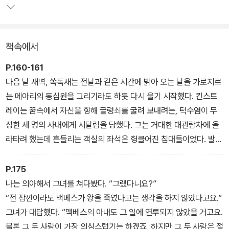
그는 전 세계에 파급되는 20세기 미국 대중문화에 강력한 영향을 미
쳤으며, 1930~1940년대 잡지의 논조와 시각적 스타일을 정의했고,
커트 보니것, 조지프 헬러, 존 업다이크, 프랜 레보위츠 등의 후배들에
책속에서
게 많은 영감을 주었다. '제2의 마크 트웨인'이라 일컬어졌던 그의 작
품들은 미국 중고교 교과서에 실리면서 그를 국민 작가의 반열에 올
P.160-161
렸고, 그의 단편소설과 삽화, 동화, 에세이 등을 모은 선집 <서버 카니
다음 날 새벽, 쏙독새는 전날과 같은 시간에 밝아 오는 날을 가로지르
발>은 오늘날 미국의 현대 고전으로 꼽힌다.
는 메아리의 동심원을 그리기라도 하듯 다시 울기 시작했다. 킨스트
레이는 꿈속에서 자신을 향해 굴렁쇠를 굴려 보내려는, 턱수염이 무
성한 세 명의 사내에게 시달림을 당했다. 그는 거대한 대관람차에 올
라타려 했는데 흔들리는 객실의 좌석은 헝클어진 침대들이었다. 발
대신 바퀴가 달린 뚱뚱한 경찰관이 그를 향해 굴러 오면서 소리를 질
렀다. “윌파워윌, 윌파워윌, 휩푸어윌!”
P.175
눈을 뜬 킨스트레이는 천장을 바라보며 새의 울음을 세기 시작했다.
나는 의아해서 그녀를 쳐다봤다. “그랬다니요?”
한번은 쉰세 번을 쉬지 않고 새가 울어 댔다. 물방울이 똑똑 떨어지는
“전 잠깐이라도 맥베스가 왕을 죽였다고는 생각을 하지 않았다고요.”
소리나 눈을 뜰 수 없을 만큼 환한 빛처럼 쏙독새의 울음소리에는 사
그녀가 대답했다. “맥베스의 아내도 그 일에 연루되지 않았을 거고요.
람을 미치게 만드는 구석이 있었다. 그 소리를 계속 듣느니 무슨 고백
물론 그 두 사람이 가장 의심스럽기는 하겠죠, 하지만 그 두 사람은 절