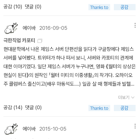
녀와 재벌 회장의 딸내미가 치고박고 육탄전을 벌이는 장면을 보고
다. 겉으로 보면 호리호리한 몸매를 한, 기억에 특별히 남을 만한 구석
공감 (
10
)
댓글 (0)
희한하다 느꼈기 때문이다. 도대체 무슨 사연이기에 그러나 싶었던
이 보이지 않는 평범한 중년 여인이지만, 인치 여사가 커다란 갈색가
거다.그런데 막상 드라마 줄거리를 알아보니, 이건 뭐, 개연성 없는 줄
방을 들고 열일곱 살 먹은 보스턴 불테리어 종인 늙어 죽기 직전의 개
거리에 각종 클리셰의 범벅이라 할 만했다. 그런데도 큰 인기를 끌었
에이바
2016-09-05
메뉴
‘필리’를 안고 도착한다. 시간이 조금 지난 후에 보니, 요리사는 모든
다니, 요즘 세상에는 어느 시인의 말처럼 대중의 취향에 따귀를 때리
극한직업 카포티
이동을 자신의 두 발을 이용한 도보를 통하지 않으면 매우 불안해하
는 것은 고사하고, 대중의 취향에 멱살 잡혀 끌려간다고 해야 맞겠다.
현대문학에서 나온 제임스 서버 단편선을 읽다가 구글창에다 제임스
며, 언제 죽을지 모를 늙은 필리를 안거나 걸리거나 언제나 함께 있어
줄거리를 살펴보면 내연녀의 숨은 아들도 나름대로의 슬프고 억울한
서버를 넣어봤다. 트위터가 하나 떠서 보니, 서버와 카포티의 관계에
야 하는 강박증 증세가 있는 여인이다. 두 번째 작품 <토파즈 커프스
사연이 있는 듯하지만, 그럼에도 불구하고 악역이자 장애물인 역할에
대한 이야기였다. 일단 제임스 서버가 누구냐면, 영화 《월터의 상상은
단추 미스터리>의 주제는 놀랍게도, 고양이의 눈동자는 늦은 밤에 번
는 변함이 없다. 시청자라면 십중팔구 주인공 부부의 극적 화해와 악
현실이 된다》의 원작인 「월터 미티의 이중생활」의 작가다. 오하이오
쩍번쩍 빛나는데 왜 사람 눈은 그렇지 않을까,에서 시작한 부부간의
역의 몰락으로 마무리되는 해피엔딩 겸 사필귀정을 바라지 않을까.반
주 콜럼버스 출신이고(배우 마동석도….) 일곱 살 때 형제들과 빌헬름
일상적인 다툼이 남편으로 하여금 고양이 눈과 같은 높이를 하게하
면 재벌 회장 내연녀의 숨은 아들의 존재로부터 정경 유착, 가부장제,
텔 놀이를 하다 왼쪽 눈에 화살을 맞아 실명했다. 카투니스트이자 단
고, 즉 네 발로 엎드려 있게 만든 다음 차 전조등을 비치는 실험을 야
황금만능주의, 미혼모에 대한 편견, 아동 학대, 암의 위험성, 철부지
더보기
편소설로 유명한 유머작가였다. 서른아홉을 지나면서 작가로서 명성
밤에, 진짜 도로에서, 부인께서는 한 방울의 알코올도 흡수하지 않은
고모의 순기능과 역기능 등 현대 한국 사회의 갖가지 문제를 인식하
공감 (
14
)
댓글 (0)
을 떨치며 오른쪽 눈마저 시력을 잃지만 글쓰기는 계속했다.제임스
상태에서 진행하고 있는 우스꽝스러운 모습을, 생각해보시라 자정이
고 되새겨보는 시청자는 설령 있더라도 극히 드물 법하다.어제 문득
서버 관련 카포티 전기 내용.After the editors had their decision
넘은 시간 깜깜한 밤에 남자가 네 발로 아스팔트 위에 엎드려 엉금엉
'다락방의 미친 여자'에 대해서 생각해 보다가 이 드라마의 악역을 떠
s, Truman would pass them along to the artists, commiser
금 기어가고 있는 모습을, 순찰 중이던 경찰관들이 발견하자, 변명을
에이바
2015-10-05
메뉴
올리게 된 계기도 그래서였다. 진 리스의 고전 뒤집어 읽기로 주목을
ate with those whose drawings had been rejected, and ge
하기를 길 위에 토파즈로 만든 커프스단추를 떨어뜨렸다고 둘러댄다