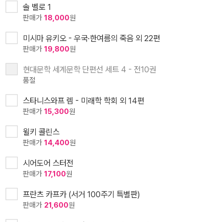
솔 벨로 1
판매가
18,000
원
미시마 유키오 - 우국·한여름의 죽음 외 22편
판매가
19,800
원
현대문학 세계문학 단편선 세트 4 - 전10권
품절
스타니스와프 렘 - 미래학 학회 외 14편
판매가
15,300
원
윌키 콜린스
판매가
14,400
원
시어도어 스터전
판매가
17,100
원
프란츠 카프카 (서거 100주기 특별판)
판매가
21,600
원