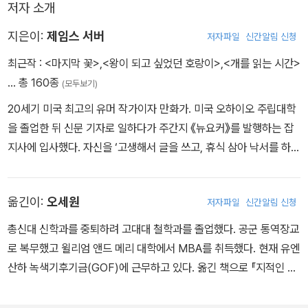
저자 소개
지도 모른다.
지은이:
제임스 서버
저자파일
신간알림 신청
최근작 :
<마지막 꽃>
,
<왕이 되고 싶었던 호랑이>
,
<개를 읽는 시간>
… 총 160종
(모두보기)
20세기 미국 최고의 유머 작가이자 만화가. 미국 오하이오 주립대학
을 졸업한 뒤 신문 기자로 일하다가 주간지 《뉴요커》를 발행하는 잡
지사에 입사했다. 자신을 ‘고생해서 글을 쓰고, 휴식 삼아 낙서를 하는
작가’라고 표현했는데, 쓰레기통에 버린 그림을 직장의 동료 작가 E.
B. 화이트가 우연히 구해 내면서 만화가로 본격적인 활동을 시작했
옮긴이:
오세원
저자파일
신간알림 신청
다. 서버가 잡지에 기고한 작품들은 미국 유머의 성격을 완전히 바꿔
놓았다. 1935년에 잡지사를 떠난 뒤로도 20년간 글과 그림을 꾸준
총신대 신학과를 중퇴하려 고대대 철학과를 졸업했다. 공군 통역장교
히 기고하며 《뉴요커》의 황금기를 이끌었다. 한국에서는 2013년 개
로 복무했고 윌리엄 앤드 메리 대학에서 MBA를 취득했다. 현재 유엔
봉한 영화 <월터의 상상은 현실이 된다>의 원작 단편인 <월터 미티
산하 녹색기후기금(GOF)에 근무하고 있다. 옮긴 책으로 『지적인 여
의 이중생활>의 원작자로 유명하다. 수필집, 단편, 우화, 희곡, 어린이
성을 위한 사회주의 자본주의 안내서』 『제임스 서버』 『랭스턴 휴즈』
책 등 50권이 넘는 작품을 발표했고, 여러 작품이 연극, 영화, 뮤지컬
『뜻밖의 회심』 『청춘을 위한 기독교 변증』 『시인들의 고군분투 생활