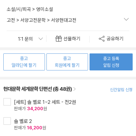
소설/시/희곡
>
영미소설
고전
>
서양고전문학
>
서양현대고전
선물하기
공유하기
중고
중고
중고 등록
알라딘에 팔기
회원에게 팔기
알림 신청
현대문학 세계문학 단편선 (총 48권)
신간알림 신청
[세트] 솔 벨로 1~2 세트 - 전2권
판매가
34,200
원
솔 벨로 2
판매가
16,200
원