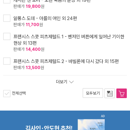
판매가
19,800
원
알퐁스 도데 - 아를의 여인 외 24편
판매가
11,700
원
프랜시스 스콧 피츠제럴드 1 - 벤저민 버튼에게 일어난 기이한
현상 외 13편
판매가
14,400
원
프랜시스 스콧 피츠제럴드 2 - 바빌론에 다시 갔다 외 15편
판매가
13,500
원
더보기
전체선택
모두보기