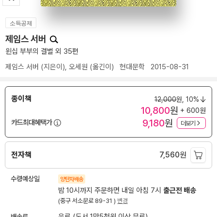
소득공제
제임스 서버
윈십 부부의 결별 외 35편
제임스 서버
(지은이),
오세원
(옮긴이)
현대문학
2015-08-31
종이책
12,000
원,
10%
10,800
원
+ 600원
9,180
원
카드최대혜택가
더보기
전자책
7,560
원
수령예상일
양탄자배송
밤 10시까지 주문하면 내일 아침 7시
출근전 배송
(중구 서소문로 89-31 )
변경
배송료
유료 (도서 1만5천원 이상 무료)