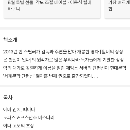
8월 특별 선물. 각도 조절 테이블 · 이동식 빨래
가장 빠르게
바구니
합
책소개
2013년 벤 스틸러가 감독과 주연을 맡아 개봉한 영화 [월터의 상상
은 현실이 된다]의 원작자로 많은 우리나라 독자들에게 기발한 상상
력의 대가로 강렬하게 이름을 알린 제임스 서버의 단편선이 현대문학
'세계문학 단편선' 열아홉 번째 권으로 출간되었다.
서버는 <샬롯의 거미줄>을 쓴 E. B. 화이트, '교외의 체호프'라 불린
목차
소설가 존 치버 그리고 [애덤스 패밀리]의 만화가 찰스 애덤스와 함께
1920년대 후반부터 1950년대 초반까지 약 20년간 「뉴요커」의 황금
에마 인치, 떠나다
기를 이끌었던, 당대 가장 인기 있는 유머 작가이자 만화가였다.
토파즈 커프스단추 미스터리
이다 고모의 초상