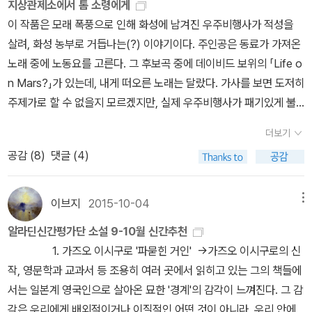
받고 동명의 페미니즘 비평서로 불멸이 되기는 했지만, 사실 <제인
지상관제소에서 톰 소령에게
nerally hold their hands. For Thurber, who was almost blin
는 이야기다. 서버가 만든 가장 유명한 우스갯소리는 “세상에서 제일
에어>에서 그녀의 역할은 단순한 악역/장애물 아니었을까?물론 그
이 작품은 모래 폭풍으로 인해 화성에 남겨진 우주비행사가 적성을
d, he had to do a good bit more. It was his onerous duty to
위험한 음식은 웨딩 케이크”라는 말이 있단다. 당연히 결혼을 경험한
소설에 대해서 행간 읽기며 뒤집어 읽기를 해 보면 남주는 개새끼고,
살려, 화성 농부로 거듭나는(?) 이야기이다. 주인공은 동료가 가져온
lead Thurber around, convey him to his assignations with
남자들, 아니다, 여자들도 포함한 (거의)모든 결혼 경험이 있는 인류
여주도 도의적인 차원에서 일말의 도덕성 논란이 없지 않을 법하며,
노래 중에 노동요를 고른다. 그 후보곡 중에 데이비드 보위의 「Life o
one of the magazine´s secretaries, and even wait in her livi
들은 이 말에 적극적으로 동의를 하겠지만 서버는 유독 힘겨운 첫 번
다락방의 미친 여자는 사회적으로나 역사적으로나 불운한 희생자이
n Mars?」가 있는데, 내게 떠오른 노래는 달랐다. 가사를 보면 도저히
ng room while the two of them consummated their loud pa
째 결혼생활을 견디지 못했던 모양이다. 그리하여 자신의 작품 속에
며 억울한 피해자이며 수탈을 당한 식민지의 상징처럼 보인다.하지만
주제가로 할 수 없을지 모르겠지만, 실제 우주비행사가 패기있게 불
ssion in the bedroom. Their lovemaking, he later complaine
유별나게 드센 여자와 소심한 남자 커플이 많다고 역시 책 앞날개에
막상 소설을 읽는 독자는 다락방의 미친 여자보다 아랫방의 가정교사
렀던 노래기도 하다. 바로 「Space Oddity」. 1969년의 오리지널 비
d, sounded as romantic as squeals of hogs being butchere
씌어 있는 바, <토파즈 커프스단추 미스터리>가 처음 읽을 수 있는
더보기
에게 공감하는 것이 당연하지 않을까? 산전수전을 겪으면서도 자존
디오.캐나다 출신의 우주비행사, 크리스 햇필드가 우주 정거장에서
d. When the noise had stopped, he would help Thurber on
그런 류의 작품이다. 단편소설이라고는 하나 단편이라기보다 콩트
공감 (
8
)
댓글 (4)
심을 놓지 않는 주인공을 향해 '힘내라, 제인!' '다락방 미친년 따위 박
불러 화제가 되었던 노래이기도 하다. 가사를 조금 바꿔 부른다.데이
with his clothes. Once he put Thurber´s socks on wrong si
수준에 어울릴 분량의 작품이 많아서 더 이상 책의 내용을 밝히기는
살내 버려!' '로체스터를 덮쳐(?) 버려!'라고 응원하지 않을까?포스트
비드 보위의 이 노래는 영화 『월터의 상상은 현실이 된다』 사운드트
de out, and a sharp-eyed Mrs.Thurber, who had put them
좀 면구한 느낌이 들어 그만두겠으나, 편편이 말 그대로 유머 또는 가
콜로니얼리즘의 대표 작가인 나이지리아의 치누아 아체베는 조지프
랙에 실렸다. 주인공 월터의 짝사랑 상대역을 맡은 크리스틴 위그가
이브지
2015-10-04
메뉴
on correctly that morning, noticed the difference. The next
벼운 고소를 흘릴 수 있는 재미있는 작품이고, 가끔은 (역시 유머 코
콘라드의 소설에 등장한 아프리카에 대한 무지와 편견을 예리하게 비
부르는데, 보위가 재녹음을 해주었던 것으로 기억한다. 얼마 전 출간
morning the artist accused him of having made the mistak
드를 그대로 포함한 채)생각지도 않게 굵직하게 각 시대의 ‘웃긴 모
알라딘신간평가단 소설 9-10월 신간추천
판해서 공감을 얻었지만, 단순히 그런 왜곡된 인식만이 오늘날 고전
된 『제임스 서버』 단편선에 실린 「월터 미티의 이중생활」을 각색한 영
e on purpose. ˝Thurber was the rudest, meanist man I´ve e
습’, 정치적이거나 사회적이거나 그것도 아니면 지역적으로 웃기고 있
1. 가즈오 이시구로 '파묻힌 거인' ->가즈오 이시구로의 신
으로 손꼽히는 <암흑의 핵심>의 전부인 것까지는 아닐 듯하다.행간
화이기도 하며, 이 사운드트랙에 실린 모든 노래가 다 좋다. 『월터의
ver seen,˝ Truman said. ˝He was terrifically hostile―maybe
는 장면을 포착하기에 이른다. 이 책은 생각날 때마다 한 편씩 읽어도
작, 영문학과 교과서 등 조용히 여러 곳에서 읽히고 있는 그의 책들에
읽기와 뒤집어 읽기도 작품을 바라보는 신선한 방법일 수는 있지만,
상상은 현실이 된다』 블루레이, 사운드트랙, 『제임스 서버』 단편선
because he was blind―and everybody hated him but that
좋고, 나처럼 연이어 한 권을 몽땅 읽어도 괜찮겠다. 서양, 특히 미국
서는 일본계 영국인으로 살아온 묘한 '경계'의 감각이 느껴진다. 그 감
그렇다고 해서 유일하게 정확한 방법까지는 아닐 것이다. 책을 들여
「Space Oddity」의 'Major Tom' 은 월터를 가리킨다. 월터는 일상
one secretary he was going to bed with. She was the uglie
식 유머이기는 하지만 100년 전에 쓴 작품도 있어서 이젠 극동의 독
각은 우리에게 배외적이거나 이질적인 어떤 것이 아니라, 우리 안에