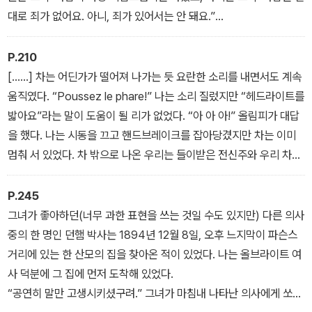
이라도 다 할 수 있을 것 같았다. 몇 년 동안 생각하지 않았던 것들이
대로 죄가 없어요. 아니, 죄가 있어서는 안 돼요.”
갑자기 떠올랐다.
“죄송하지만,” 내가 입을 열었다. “그게 무슨-”
- 「쏙독새」에서
“정말 모르시겠어요?” 미국 여인이 물었다. “누가 일을 저질렀는지
P.210
바로 알아챌 수 있다면 책을 읽는 재미가 없을 거예요. 그런 짓을 셰익
[……] 차는 어딘가가 떨어져 나가는 듯 요란한 소리를 내면서도 계속
스피어가 할 리는 없잖아요? 제가 아는 바로는 ‘햄릿’이란 인물을 제
움직였다. “Poussez le phare!” 나는 소리 질렀지만 “헤드라이트를
대로 파악한 사람이 거의 없다고 하더군요. 셰익스피어가 맥베스라고
밟아요”라는 말이 도움이 될 리가 없었다. “아 아 아!” 올림피가 대답
파악하기 쉬운 인물로 남겨 두었겠어요?”
을 했다. 나는 시동을 끄고 핸드브레이크를 잡아당겼지만 차는 이미
나는 파이프에 담배를 채워 넣으며 그녀의 말을 생각해 보았다. “그럼
멈춰 서 있었다. 차 밖으로 나온 우리는 들이받은 전신주와 우리 차를
누가 의심스러웠죠?” 내가 불쑥 물었다.
번갈아 쳐다봤다. 차의 오른쪽 흙받기가 구겨진 채 찢겨 있었고 뒤쪽
“맥더프요.” 그녀가 마치 준비라도 하고 있었던 듯 대답을 했다.
흙받기도 파손되었지만 그 외에는 별다른 피해가 없었다. 나를 쳐다
P.245
“세상에.” 나도 몰래 탄성이 내 입에서 흘러나왔다.
보는 올림피의 얼굴 표정이 너무 초췌해서 한마디 위로를 해야 할 것
그녀가 좋아하던(너무 과한 표현을 쓰는 것일 수도 있지만) 다른 의사
-「맥베스 살인 미스터리」에서
같았다. “Il fait beau(좋은 날씨입니다).” 내가 생각할 수 있는 프랑
중의 한 명인 던햄 박사는 1894년 12월 8일, 오후 느지막이 파슨스
스어는 그게 다였다.
거리에 있는 한 산모의 집을 찾아온 적이 있었다. 나는 올브라이트 여
- 「올림피와의 드라이브」에서
사 덕분에 그 집에 먼저 도착해 있었다.
“공연히 말만 고생시키셨구려.” 그녀가 마침내 나타난 의사에게 쏘아