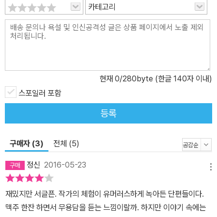
카테고리
지방에서 태어난 그는 남북전쟁의 복판에 살고 있다고 착각하는 외할
아버지와 성공한 정치인을 꿈꾼 소심한 아버지, 그가 “타고난 코미디
언”이었다고 표현할 정도로 유쾌했던 어머니와 저마다 개성이 독특
한 친척들과 개들에 둘러싸여 자랐다. 서버의 많은 작품에는 그가 직
접 겪었던 일과 더불어 작가 자신을 모티프로 한 주인공이나 화자가
현재
0
/280byte (한글 140자 이내)
등장하기에 『제임스 서버의 고단한 생활』은 그의 영감의 원천과 그
세계의 배경을 이해하는 데도 도움을 줄 것이다. 여기에 실린 단편들
스포일러 포함
은 크게 부부 관계에 대한 예리하고도 유머러스한 통찰과 엉뚱한 현
등록
대 도시인들에 대한 스케치 그리고 사실적이고 생생한 공상과 꿈에
대한 이야기들로 나눌 수 있다. ‘터무니없는 공상에 빠진 사람’이라는
구매자 (3)
전체 (5)
뜻의 보통명사로까지 사전에 등재된 ‘월터미티’로도 유명하듯이 서버
에게 있어서 지친 현실을 도피할 수 있게 해 준 가장 강력한 수단은 바
정신
2016-05-23
메뉴
로 상상력이었다. 불분명한 시야로 세상을 살아갔던 작가에게는 남들
과 다른 세상이 보일 수밖에 없었고, 현실과 공상의 모호한 경계는 사
재밌지만 서글픈. 작가의 체험이 유머러스하게 녹아든 단편들이다.
람들이 위선이나 가식으로 포장해 감추고자 하는 그들 무의식의 본질
맥주 한잔 하면서 무용담을 듣는 느낌이랄까. 하지만 이야기 속에는
이 더 잘 눈에 드러나게 했다. 인생을 예상치 못한 결과로 이끌어 가는