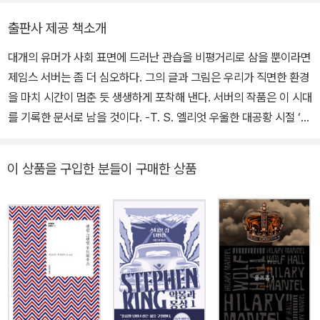
등 다양한 형태로 제작되었다. 뮤지컬 <서버 카니발>로 토니상 특별
기』 『펭씨네 가족』 『당신 없는 일주일』 등이 있다.
출판사 제공 책소개
상을, 시트콤 <나의 세상과 그곳으로의 초대>로 에미상을 받았고, 칼
데콧상 수상작 《아주아주 많은 달》에 글을 썼다. 서버가 어릴 적 살았
대개의 유머가 사회 표면에 드러난 관습을 비평거리로 삼을 뿐이라면
던 집 ‘서버 하우스(Thurberhouse.org)’는 미국 국립 문화재로 지
제임스 서버는 좀 더 심오하다. 그의 글과 그림은 우리가 직면한 환경
정되어 비영리 문화 센터 및 박물관으로 운영되고 있다. 1997년 이
을 마치 시간이 멈춘 듯 생생하게 포착해 낸다. 서버의 작품은 이 시대
후 탁월한 유머를 구사하는 작가에게 그의 이름을 딴 ‘서버상’이 수여
를 기록한 문서로 남을 것이다. -T. S. 엘리엇 우울한 대공황 시절 ‘월
될 만큼, 제임스 서버는 미국을 대표하는 유머·풍자의 대가로 인정받
터 미티 신드롬’을 일으킨 20세기 미국 최고의 유머 작가 제임스 서
고 있다. jamesthurber.org
버(1894~1961) 2013년 벤 스틸러가 감독과 주연을 맡아 개봉한
이 상품을 구입한 분들이 구매한 상품
영화 <월터의 상상은 현실이 된다>의 원작자로 많은 우리나라 독자
들에게 기발한 상상력의 대가로 강렬하게 이름을 알린 제임스 서버의
단편선이 현대문학 <세계문학 단편선> 열아홉 번째 권으로 출간되었
다. 서버는 『샬롯의 거미줄』을 쓴 E. B. 화이트, ‘교외의 체호프’라 불
린 소설가 존 치버 그리고 <애덤스 패밀리>의 만화가 찰스 애덤스와
함께 1920년대 후반부터 1950년대 초반까지 약 20년간 《뉴요커》
의 황금기를 이끌었던, 당대 가장 인기 있는 유머 작가이자 만화가였
다. 그는 전 세계에 파급되는 20세기 미국 대중문화에 강력한 영향을