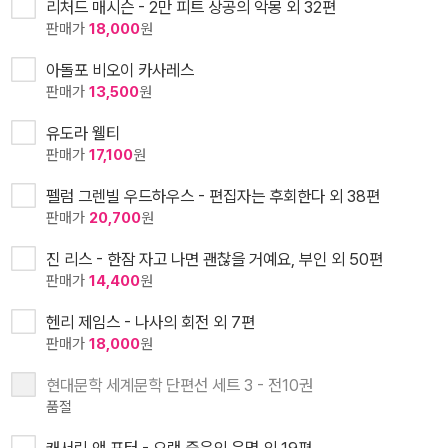
리처드 매시슨 - 2만 피트 상공의 악몽 외 32편
판매가
18,000
원
아돌포 비오이 카사레스
판매가
13,500
원
유도라 웰티
판매가
17,100
원
펠럼 그렌빌 우드하우스 - 편집자는 후회한다 외 38편
판매가
20,700
원
진 리스 - 한잠 자고 나면 괜찮을 거예요, 부인 외 50편
판매가
14,400
원
헨리 제임스 - 나사의 회전 외 7편
판매가
18,000
원
현대문학 세계문학 단편선 세트 3 - 전10권
품절
캐서린 앤 포터 - 오랜 죽음의 운명 외 19편