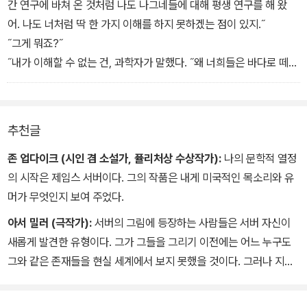
간 연구에 바쳐 온 것처럼 나도 나그네들에 대해 평생 연구를 해 왔
어. 나도 너처럼 딱 한 가지 이해를 하지 못하겠는 점이 있지.˝
˝그게 뭐죠?˝
˝내가 이해할 수 없는 건, 과학자가 말했다. ˝왜 너희들은 바다로 떼
를 지어 몰려가서는 물에 빠져 죽는 거지?˝
˝정말 신기하네요.˝ 나그네쥐가 말했다. ˝나도 인간들에 대해 이해할
수 없는 한 가지가 바로 그것이었는데, 왜 인간들은 그렇게 하지 않는
추천글
거죠?
존 업다이크 (시인 겸 소설가, 퓰리처상 수상작가):
나의 문학적 열정
의 시작은 제임스 서버이다. 그의 작품은 내게 미국적인 목소리와 유
머가 무엇인지 보여 주었다.
아서 밀러 (극작가):
서버의 그림에 등장하는 사람들은 서버 자신이
새롭게 발견한 유형이다. 그가 그들을 그리기 이전에는 어느 누구도
그와 같은 존재들을 현실 세계에서 보지 못했을 것이다. 그러나 지금
당신이 서버의 그림을 한번 보고 나면 당신 친구가 보일 것이다. 만약
당신이 무척 정직한 사람이라면, 그가 당신 자신이라는 것을 알아볼