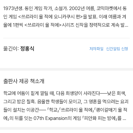
1973년생. 동인 게임 작가, 소설가. 2002년 여름, 코믹마켓에서 동
인 게임 <쓰르라미 울 적에 오니카쿠시 편>을 발표. 이래 여름과 겨
울에 1편씩 <쓰르라미 울 적에>시리즈 신작을 정력적으로 계속 발표
하여 만화, 애니메이션, 컨슈머 게임 등, 다양한 타 미디어를 석권하는
일대 무브먼트를 만들어냈다. 2007년 8월, 최신 시리즈인 <괭이갈
옮긴이:
정홍식
저자파일
신간알림 신청
매기 울 적에>를 발표. 소설의 단행본 화는 본 작이 데뷔작이 된다.
출판사 제공 책소개
학교에 어둠이 짙게 깔릴 때, 다음 희생양이 사라진다──낮은 회색,
그리고 밤은 칠흑. 음울한 학생들이 모이고, 그 영혼을 먹으려는 요괴
들이 설치는 이공간── 「학교」「쓰르라미 울 적에」「괭이갈매기 울 적
에」의 뒤를 잇는 07th Expansion의 게임 「피안화 피는 밤에」를 원
작으로 하는 코믹스가 마침내 정식 출간! (5권에는 제3부 「공주님의