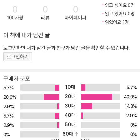
거짓말」과 제4부 「유토피아」가 수록되어 있습니다.)[출판서 서평]인
읽고 싶어요 0명
0
0
0
근 학교의 통폐합을 거쳐 초대형 학교가 된 곳을 무대로 드러나는 인
읽고 있어요 0명
100자평
리뷰
마이페이퍼
간의 추한 얼굴과 학교에 빌붙어 호시탐탐 인간의 영혼을 노리는 학
읽었어요 1명
교 요괴들의 이야기.
이 책에 내가 남긴 글
로그인하면 내가 남긴 글과 친구가 남긴 글을 확인할 수 있습니다.
로그인하기
구매자 분포
10대
5.7%
5.7%
20대
40.0%
20.0%
30대
14.3%
2.9%
40대
2.9%
5.7%
50대
0%
2.9%
60대
0%
0%