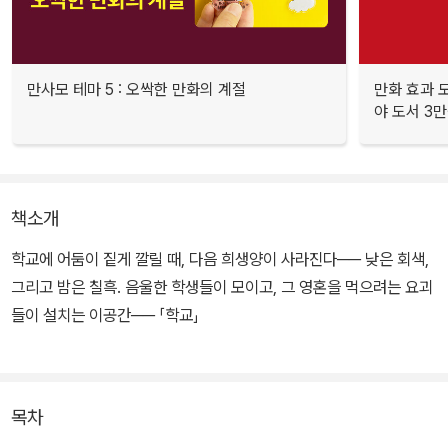
만사모 테마 5 : 오싹한 만화의 계절
만화 효과 모
야 도서 3만
책소개
학교에 어둠이 짙게 깔릴 때, 다음 희생양이 사라진다── 낮은 회색,
그리고 밤은 칠흑. 음울한 학생들이 모이고, 그 영혼을 먹으려는 요괴
들이 설치는 이공간── 「학교」
목차