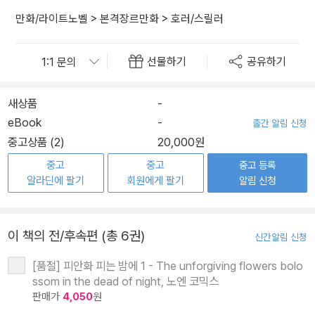
만화/라이트노벨
>
본격장르만화
>
호러/스릴러
선물하기
공유하기
새상품
-
eBook
-
출간 알림 신청
중고상품 (2)
20,000원
중고
중고
중고 등록
알라딘에 팔기
회원에게 팔기
알림 신청
이 책의 전/후속편 (총 6권)
신간알림 신청
[품절] 피안화 피는 밤에 1 - The unforgiving flowers bolo
ssom in the dead of night, 노엔 코믹스
판매가
4,050
원