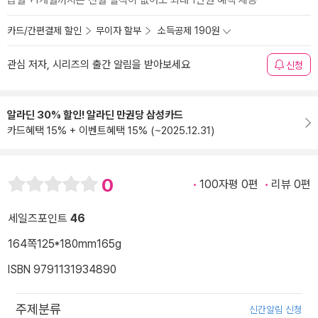
급월 +1개월까지는 전월 실적이 없어도 최대 1만원 혜택 제공
카드/간편결제 할인
무이자 할부
소득공제 190원
관심 저자, 시리즈의 출간 알림을 받아보세요
신청
알라딘 30% 할인! 알라딘 만권당 삼성카드
카드혜택 15% + 이벤트혜택 15% (~2025.12.31)
0
100자평 0편
리뷰 0편
세일즈포인트
46
164쪽
125*180mm
165g
ISBN 9791131934890
주제분류
신간알림 신청