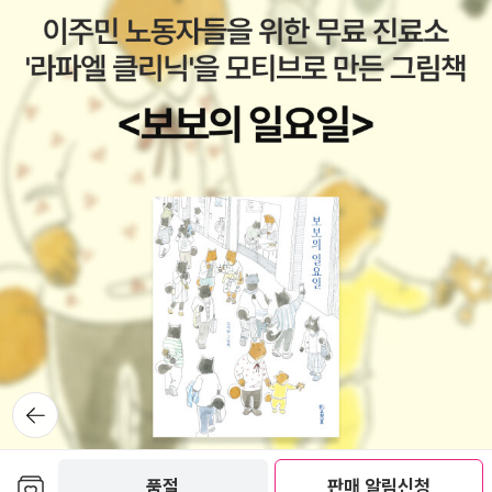
뒤로가
기
보관함담기
품절
판매 알림신청