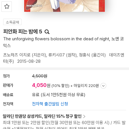
소득공제
피안화 피는 밤에 5
The unforgiving flowers bolossom in the dead of night, 노엔 코
믹스
츠노하즈 이치로
(지은이),
류키시07
(원작),
정홍식
(옮긴이)
데이즈엔
터(주)
2015-08-28
정가
4,500원
4,050
판매가
원
(10% 할인) +
마일리지 220원
배송료
유료 (도서 1만5천원 이상 무료)
전자책
전자책 출간알림 신청
알라딘 만권당 삼성카드, 알라딘 15% 청구 할인
최대 1만원 또는 2만원 할인(전월 30만원 또는 60만원 이용 시) / 카드 발