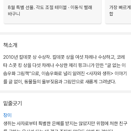
8월 특별 선물. 각도 조절 테이블 · 이동식 빨래
가장 빠르게
바구니
합
책소개
2010년 칼데콧 상 수상작. 칼데콧 상을 여섯 차례나 수상하고, 코레
타 스콧 킹 상을 다섯 차례나 수상한 제리 핑크니가 만든 “글 없는 이
솝우화 그림책”으로, 이솝우화로 널리 알려진 <사자와 생쥐> 이야기
를 글 없이, 동물들의 울부짖음과 그림만으로 새롭게 그려냈다.
밑줄긋기
장미
생쥐는 사자로부터 특별한 은혜를 받지는 않았지만 위험에 처한 친구