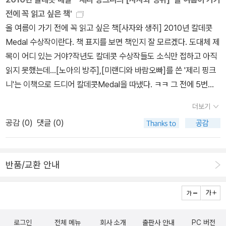
oo: A Case of Mistaken Identity : Mo Willems ☆ The Hous
볼까? 그것도 아니라면 두 가지 책을 다 볼까 늘 즐거운 고민을 하게
듯!사자가 정말 내친구라면 얼마나 좋을까?일단 색감이 너무 따스해
전에 꼭 읽고 싶은 책'
e in the Night : Susan Marie Swanson/Beth Krommes(그림)
된다.칼데콧 상이 어린이들의 그림책 특히 멋진 일러스트를 그린 작
그림만으로도 행복을 느끼게 해주는 이 책은우리 아이들이 각자의 개
올 여름이 가기 전에 꼭 읽고 싶은 책[사자와 생쥐] 2010년 칼데콧
[2009]* 칼데콧 아너 * A Couple of Boys Have the Best We
가와 작품에 수상되는 최고의 책은 아닐 수도 있다. 왜냐하면 칼데콧
성을 존중해 주는 친구가 되기를 바라는 마음이 담겨 있는데무엇보다
Medal 수상작이란다. 책 표지를 보면 책인지 잘 모르겠다. 도대체 제
ek Ever : Marla Frazee How I Learned Geography : Uri Shul
상의 대상은 미국에서 활동하고 있는 작가들과 미국 내에서 출간한
가장 사자와 신나게 노는 꼬마 친구의 모습을 담은 그림이 최고인 그
목이 어디 있는 거야?작년도 칼데콧 수상작들도 소식만 접하고 아직
evitz A River of Words: The Story of William Carlos William
책에 한정되니까.그래서 내가 좋아하는 영국 작가들은 당연히 칼데콧
림책이다.
읽지 못했는데...[노아의 방주],[미랜디와 바람오빠]를 쓴 '제리 핑크
s : Jen Bryant/Melissa Sweet(그림) ☆The Lion & the Mous
상을 받지 못한다. 존 버닝햄 할아버지도 앤서니 브라운 아저씨도 레
니'는 이책으로 드디어 칼데콧Medal을 따냈다. ㅋㅋ 그 전에 5번의
e: Jerry Pinkney[2010]* 칼데콧 아너 * All the World :Liz Gart
이먼드 브릭스와헬린 옥슨버리 여사님이랑 브라이언 와일드 스미스
칼데콧 Honor를 받았으니 소원성취라고 할 수 있을까? 이젠 기억이
on Scanlon/Marla Frazee(그림) Red Sings from Treetops:
등 모두모두 .... 그 대신 영국엔 케이트 그린어웨이 상이 있다.아이들
더보기
가물가물, 지난 번에 만들어놓은 칼데콧 수상작 리스트를 찾아봐야겠
A Year in Colors : Joyce Sidman/Pamela Zagarenski(그림)
의 그림책 상에 대해선 나중에 페이퍼로 따로 작성하려고 한다. 그리
공감 (
0
)
댓글 (0)
다. ㅎㅎ사자와 생쥐 제리 핑크니 글.그림 - 이 책 역시 글자 없는 그
고 작년 여름 경에 열심히 책을 검색하면서 칼데콧 수상작들을 1938
림책이라고 한다. 그래도 제목조차 안 써놓은 것을 정말 심했다. 그렇
년 첫번째 수상책 [Animals of the Bible] 부터 정리해놓은 목록을
다고 하더라도 워낙 유명한 이솝우화니까 대부분의 아이들이나 엄마
보면서 차례차례 페이퍼로 담아보련다.*** 언제 읽어도 좋은 그림
반품/교환 안내
들 역시 잘 알 수 있겠지!2010 Caldecott Honor 를 찾아보련다.그
책,우리 아이가 어른이 되었을 때 자신의 아이에게 들려주길 원하는
리고 All the World 책을 쓴 작가 'Marla Frazee(말라 프레이지)' 가
그림책을 칼데콧 수상작을 중심으로 작성해보았다.**** 지금도 여
아래의 책 A Couple of Boys Have the Best Week Ever으로 2
전히 번역이 되지 않은 칼데콧 수상작들도 많이 있다. 전집 속에 포함
009년 칼데콧Honor를 받은 것을 알게 되었다. 또한 보물창고에서
된 책들은 이미 확인 작업을 끝냈는데...***** 언젠가는 꼭 미번역
로그인
전체 메뉴
회사 소개
출판사 안내
PC 버전
나온 몰입 천재 클레멘타인 의 그림작가임도 알았다.아래에 이 작가