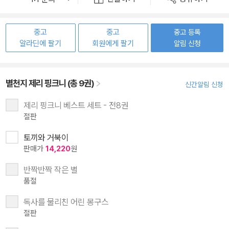
중고
중고
중고 등록
알라딘에 팔기
회원에게 팔기
알림 신청
별천지 제리 핑크니 (총 9권)
신간알림 신청
제리 핑크니 베스트 세트 - 전8권
절판
토끼와 거북이
판매가
14,220
원
반짝반짝 작은 별
품절
독사를 물리친 어린 몽구스
절판