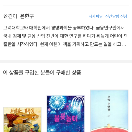
리새끼』 『노아의 방주』로 칼데콧 영예상을 다섯 차례 수상했다. 또한
뛰어난 영감을 주는 작품과 교육적인 작품을 쓴 미국의 작가와 삽화
옮긴이:
윤한구
저자파일
신간알림 신청
가에게 수여되는 코레타 스코트 킹 상을 다섯 차례 수상한 유일한 삽
화가이기도 하다. 그의 그림들은 수년간 미국과 세계 곳곳의 미술관
고려대학교와 대학원에서 경영과학을 공부하였다. 금융연구원에서
에 전시되었고, 1998년에는 한스 크리스티안 안데르센상 후보로 오
국내 경제 및 금융 산업 전반에 대한 연구를 하다가 뒤늦게 어린이 책
르기도 했다. 쉰 권이 넘는 책에 그림을 그렸으며, 섬세하고 생동감 있
출판을 시작하였다. 현재 어린이 책을 기획하고 만드는 일을 하고 있
는 그림으로 고전적인 아름다움을 추구하는 작가로 평가받고 있다.
다. 옮긴 책으로는 『사자와 생쥐』『그곳에는』 등이 있다.
현재 뉴욕에서 미술예술협회 회원으로 활동하고 있다. 그 밖의 작품
으로는 『이솝 이야기』 『꼬꼬닭 빨강이를 누가 도와줄래?』 『사자와 생
이 상품을 구입한 분들이 구매한 상품
쥐』 『나이팅게일』 『독사를 물리친 어린 몽구스』 『빨간 모자』 『세 마
리 아기 고양이』 『반짝반짝 작은 별』 『나의 특별한 장소』 『장화 신은
고양이』 『성냥팔이 소녀』 등이 있다.