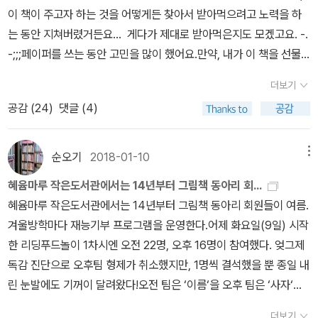
이 책이 주고자 하는 것을 어떻게든 찾아서 받아먹으려고 노력을 하
는 동안 지쳐버렸거든요... 게다가 제대로 받아먹은지도 모겠고요. -.
-;;;페이퍼를 쓰는 동안 고민을 많이 했어요.만약, 내가 이 책을 선물
이 아닌, 구입하거나 도서관을 통해서 읽었더라면 어떻게 썼을까?아
더보기
마도 지금처럼 고민도 없이 한줄평만 남겼을거예요. 그러고보면 이
공감 (
24
)
댓글 (4)
책을 통해 다른책들도 마찬가지로 지인이 썼다 생각하면, 조금 더 신
중하게 평을 남겨야겠구나라는... '한번도 생각 못한 것'을 생각하게
되었네요. ^^;;;;조카가 먼저 이 책을 읽었어요.재미있지는 않지만, 좋
순오기
2018-01-10
메뉴
은 이야기를 담고 있어서 .별 셋을 주기엔 그렇고, 넷을 주기에도 그렇
혜윰마루 작은도서관에서는 14년부터 그림책 동아리 회...
다며.. 좋은 이야기를 담은 책이 재미있기까지 하는건 쉽지 않구나..하
혜윰마루 작은도서관에서는 14년부터 그림책 동아리 회원들이 여름.
고 느꼈습니다.조카는 앉은 자리에서 다 읽었지만, 저는 챕터를 나눠
겨울방학마다 재능기부 프로그램을 운영한다.어제 화요일(9일) 시작
서 읽어보았어요.책의 분량을 보면 금방 읽을수 있는 분량이지만, 혹
한 리딩푸드놀이 1차시엔 오전 22명, 오후 16명이 참여했다. 엊그제
여 제가 놓친 것이 있을까?하는 마음으로 읽었습니다. 결론적으로는
독감 진단으로 오후팀 형제가 취소했지만, 1명씩 결석했을 뿐 종일 내
금방 읽는쪽보다 나눠 읽는편이 더 좋았던것 같습니다. 이 책의 가장
린 눈발에도 기꺼이 달려왔다!오전 팀은 ‘이름‘을 오후 팀은 ‘사자‘를
큰 장점은 작가가 직접 그린 그림이었습니다. 글이 그림을 따라가지
주제로 각각 맡은 동아리샘들이 책을 읽어주고 푸드놀이를 진행했다.
못했고, 초반 사자와 생쥐는 이솝이야기의 비틀기라는 점에 흥미를
더보기