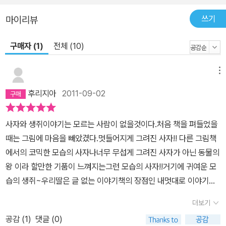
쓰기
마이리뷰
구매자 (1)
전체 (10)
메뉴
후리지아
2011-09-02
사자와 생쥐이야기는 모르는 사람이 없을것이다.처음 책을 펴들었을
때는 그림에 마음을 빼았겼다.멋들어지게 그려진 사자!! 다른 그림책
에서의 코믹한 모습의 사자나너무 무섭게 그려진 사자가 아닌 동물의
왕 이라 할만한 기품이 느껴지는그런 모습의 사자!!거기에 귀여운 모
습의 생쥐~우리딸은 글 없는 이야기책의 장점인 내멋대로 이야기를
계속 꾸민다.어느정도 내용은 비슷하지만 볼때마다 조금씩 달라지는
더보기
글없는 이야기 책의매력에 푹 빠진듯하다. 다른책을 또 사달라고 하
공감 (
1
)
댓글 (0)
는걸 보면........