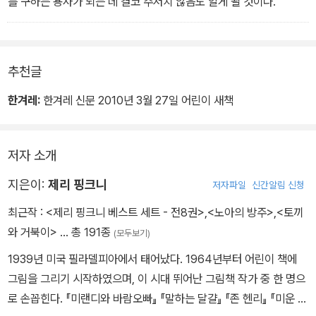
를 구하는 용사가 되는 데 결코 주저치 않음도 알게 될 것이다.
추천글
한겨레:
한겨레 신문 2010년 3월 27일 어린이 새책
저자 소개
지은이:
제리 핑크니
저자파일
신간알림 신청
최근작 :
<제리 핑크니 베스트 세트 - 전8권>
,
<노아의 방주>
,
<토끼
와 거북이>
… 총 191종
(모두보기)
1939년 미국 필라델피아에서 태어났다. 1964년부터 어린이 책에
그림을 그리기 시작하였으며, 이 시대 뛰어난 그림책 작가 중 한 명으
로 손꼽힌다. 『미랜디와 바람오빠』 『말하는 달걀』 『존 헨리』 『미운 오