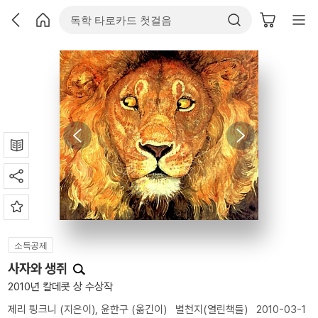
소득공제
사자와 생쥐
2010년 칼데콧 상 수상작
제리 핑크니
(지은이),
윤한구
(옮긴이)
별천지(열린책들)
2010-03-1