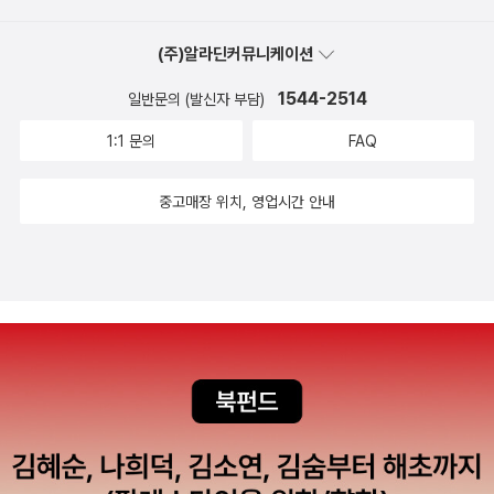
책들은 원서로 읽을 것이다.그래서 그림책만의 매력 속으로 들어가련
의 책들을 넣어보았다. 표지만 봐도 무척 재미있을 법한 책들이 가득
다.
2009년 칼데콧 Honor.영어 책으로는 [A River of Words : Th
(주)알라딘커뮤니케이션
하다.그리고 영어 원서들의 대부분이 Houghton Mifflin이나 Harc
e Story of William Carlos Williams] 이다.의사이면서 동시에 시
ourt라는 것도 알게 되었다.미국 교과서를 만드는 굉장한 출판사에
1544-2514
일반문의 (발신자 부담)
인이 된 '윌리엄 카를로스 윌리엄스'의 일생을 만날 수 있는 멋진 그림
서 좋은 동화책까지 늘 만들고 있다는 것을...그리고 아래의 책은 20
책이다.2009년 칼데콧 Honor영국에서 전해오는 동요 '이 열쇠로
1:1 문의
FAQ
09년 칼데콧 상을 받은 책이다. 역시 번역이 다소 늦는 듯.[한밤에 우
왕국을 열지'를 변형한 베드타임 스토리북그래서 아이들에게 잠자리
리집은]책이 칼데콧 메달 수상작위에 있는 '말라 프레이지'의 A Cou
에서 읽어주기에 더할 나위 없이 좋은 책이다.혹은 낮에 잠자기 싫어
중고매장 위치, 영업시간 안내
ple of Boys Have the Best Week Ever책은 번역이 아직 안 된
칭얼거리는 아이에게 침대에 나란히 함께 누워서 그림을 보면서 엄마
것 같다.아니면 전집 속에 들어있는 것인지?아래 책은 2009년 칼데
의 목소리로 이야기를 들려주기 바란다.2004년 칼데콧 Honor 원제
콧 아너. 박연철 작가의 책. 새로운 시도로 만든 그림책인데, 다른 분
목은 Don't Let the Pigeon Drive the Bus 이다.모 윌렘스의 책
들의 리뷰를 보니 결코 쉽지만은 않은 그림책인 것 같다. 하지만 난 엄
중 이 시리즈가 몇 권 있으니까, 함께 보면 좋다. 전집 속에 들어간 책
펑소니도 보고 싶고, 문자도에 대해서도 보다 잘 알고 싶다. 독특한 그
도 있어서, 찾기가 어렵다면 글밥이 그리 많이 않은 책이기에 영어 그
림 역시 무척 마음에 들어서, 오래오래 소장하고 싶은 책 중 하나이다.
림책으로 읽으면 될 것이다.조만간 칼데콧 Medal을 받는 작가가 되
우리 아이랑 꼭 함께 읽고 싶은 책.샘터 40주년을 맞이해서 40% 할
길 언제나 바라고 있다. ^^2008년 칼데콧 Honor자유를 찾아 나선
인해서 판매하는 도서들이 있다. 그책을 중심으로 내가 꼭 읽고 싶은
흑인 노예 헨리 박스 브라운 27시간의 탈출과정을 그리고 있다.지금
책들을 담아보았다.특히, [열네살 세상의 중심에 서다]와 [열네살 너
은 흑인 노예가 없지만, 노예해방이 되기 전 그들의 인권이 없던 시설
의 선택이 인생을 결정한다] 책은 우리 아이가 열네살이 되기 전에 꼭