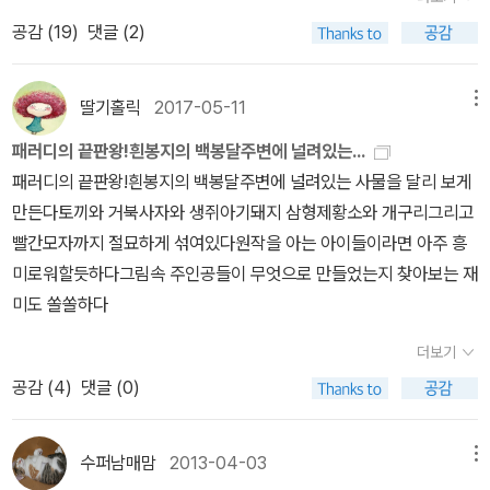
친구들의 작품도 감상하고 소감을 나누며 먹기 아까운 작품들을 맛있
느꼈지만, 선녀와 나무꾼으로 이야기가 진행되면서 집중력이 흐트려
공감 (
19
)
댓글 (2)
게 냠냠~ 대부분 채소를 싫어하는 아이들이 식빵에 얹은 새싹채소도
져버렸어요.아마도 '선녀와 나뭇꾼' 이야기는 기존에 알고 있는 내용
먹고, 사자 얼굴을 꾸민 양상추를 닭가슴살과 허니머스타드 소스에
에서 크게 벗어난것이 없어 더 아쉬웠던것 같습니다. 그래도 하나의
버무려 잘 먹었다.^♥^엄마에게 주고 싶다며 혼자만 먹지 않고 집으
딸기홀릭
2017-05-11
메뉴
특이점을 꼽으라면 그간 '선녀와 나뭇꾼' 전래동화는 비극적인 엔딩인
로 가져 간 예비1학년의 엄마사랑에 감동 받았고. 너무너무 즐거웠다
것에 비해, 이 책에서는 '해피엔딩'이었다는거? ^^조카에게 책 속에
패러디의 끝판왕!흰봉지의 백봉달주변에 널려있는...
며 내일도 또 하고 싶다는 아이들 말과, 편식하는 아이가 채소도 잘 먹
네가 한번도 생각 못한거는 뭐야?라고 물어보았을때, '하늘사자'라는
패러디의 끝판왕!흰봉지의 백봉달주변에 널려있는 사물을 달리 보게
었다고 감사하는 엄마들의 피드백에 보람을 느낀다. 이 맛에 5년째
말이 돌아왔어요. 이건 그저 지극히 개인적인 생각이지만, 선녀와 나
만든다토끼와 거북사자와 생쥐아기돼지 삼형제황소와 개구리그리고
계속 하는지도 모를 일! ★♬♧♥♬
무꾼 이야기가 없이 '사자와 생쥐'의 이야기로만 꾸렸어도, 더 새로운
빨간모자까지 절묘하게 섞여있다원작을 아는 아이들이라면 아주 흥
이야기가 되었을것 같아요.사실 이 페이퍼를 쓰면서 고민을 많이했습
미로워할듯하다그림속 주인공들이 무엇으로 만들었는지 찾아보는 재
니다. 차라리 평을 남기지 않는것이 작가님을 도와드리는것이 아닐
미도 쏠쏠하다
까?... 글을 읽는 사람의 입장으로 언제나 좋은 글을 쓰고 싶다는 작은
더보기
욕망 하나를 가슴에 품고 있기 때문에 아무래도 좋지 않은 평은 마음
공감 (
4
)
댓글 (0)
이 아플것 같아요. 하지만, 한편으로 이런 평들이 모셔 다음에 더 좋은
그림책을 내지 않을까?하는 기대를 해봅니다.
수퍼남매맘
2013-04-03
메뉴