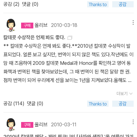
on Home Soon : Jacqueline Woodson/E.B. Lewis(그림) Kn
공감 (
2
)
댓글 (0)
행복한 사자,그 사자가 어느날 우리를 잠그지 않은 사육사 덕분에세
uffle Bunny: A Cautionary Tale : Mo Willems ☆ The Hello,
상에 나가자신을 반겨줄 사람들 생각에 행복해하지만 뜻밖의 상황이
Goodbye Window :Norton Juster/Chris Raschka(그림) [20
기다리고 있다,사자는 언제 가장 행복할까? 로렌차일드의 그림책은
올리브
2010-03-18
메뉴
06]* 칼데콧 아너 * Rosa : Nikki Giovanni/Bryan Collier(그림)
무척이나 상상력이 뛰어나고 기발한 책이다.애완동물을 기르고 싶은
Zen Shorts : Jon J. Muth Hot Air: The (Mostly) True Story
칼데콧 수상작은 언제 봐도 좋다.
아이들의 마음을 가득 담은 책으로엄마 아빠가 함께 보면 참 좋을
of the First Hot-Air Balloon Ride : Marjorie Priceman Song
** 칼데콧 수상작은 언제 봐도 좋다.**2010년 칼데콧 수상작이 발
책! 엄마는 집에서 살림만하고 아빠는 회사에 나가 돈을 버는게 사람
of the Water Boatman and Other Pond Poems : Joyce Sid
표되었다. 얼른 보고 싶지만, 번역이 되지 않은 책도 있다.작년에도 이
사는 세상의 이치라고 한다면 집에서 아이들을 돌보며 아이들의 소원
man/Beckie Prange(그림) ☆ Flotsam : David Wiesner [200
맘 때 즈음하여 2009 칼데콧 Medal과 Honor를 확인하고 영어 동
을 들어주느라 행복한 아빠사자와 직장에서 역심히 일을 하는 엄마사
7]* 칼데콧 아너 * Gone Wild: An Endangered Animal Alphabe
화책과 번역된 책을 찾아보았는데, 그 때 번역이 된 책은 달랑 한 권.
자의 이 이야기를 들어보시라.무엇이건 꼭 정해진것은 없다는것!각자
t : David McLimans Moses: When Harriet Tubman Led Her
점차 번역이 되어 우리에게 선을 보이는 1년을 지켜보았다.올해도 제
맡겨진 상황에 충실하다면 행복할 수 있다는 사실을 멋진 아빠사자가
People to Freedom : Carole Boston Weatherford/Kadir Nel
리 핑크니의[사자와 생쥐] 책이 이제 막 출간이 되는 바람에, 잠시 잊
보여준다. 사자가 도서관에 간다면 도서관엔 아무도 없는 공포의 도
더보기
son(그림) ☆ The Invention of Hugo Cabret : Brian Selznick
고 있다가 '아, 칼데콧 상이 발표되었구나.' 하고 알 수 있었다.칼데콧
가니에 빠질지도 모른다고?천만에 만만의 말씀!아이들의 동화에 귀
공감 (
114
)
댓글 (0)
[2008]* 칼데콧 아너 * Henry's Freedom Box: A True Story f
수상작이 그 해의 최고 그림책은 아니고 또한 모두 다 공감하는 그림
기울이는 이런 귀여운 덩치큰 사자는 본적이 없다 .게다가 도서관에
rom the Underground Railroad : Ellen Levine/Kadir Nelson
책이 아닐 수도 있지만, 그래도 괜찮은 책임이 분명하다.처음 그림책
서 쫓겨나 슬픈눈으로 창밖을 기웃거리는 사자라니,,,우리가 가장 많
(그림) First the Egg : Laura Vaccaro Seeger The Wall: Grow
을 아이들에게 읽어주는 초보 엄마라면 책을 고르기에 좋은 선택이
올리브
2010-03-11
메뉴
이 알고 가장 많이 읽어오고 있는 사자와 생쥐의멋진 글자없는 그림
ing Up Behind the Iron Curtain : Peter Sís Knuffle Bunny T
될 수 있으니까.한국말로 번역된 책을 볼까 아니면 그냥 영어책으로
책이다.그간 보아온 많은 책들중 이 책만큼 생생한 그림책은 없었던
2010년 칼데콧 메달 - 제리 핑크니의 [사자와 생쥐] '올 여름이 가기