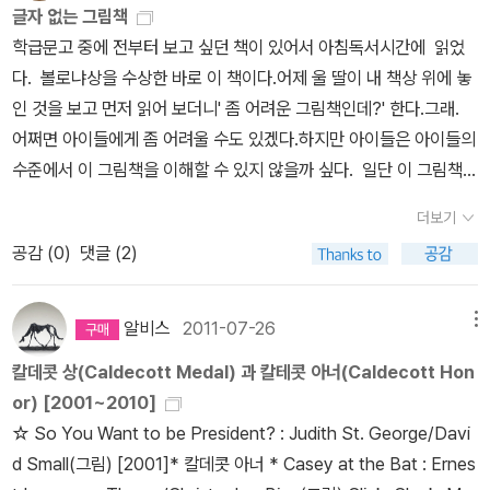
글자 없는 그림책
학급문고 중에 전부터 보고 싶던 책이 있어서 아침독서시간에 읽었
다. 볼로냐상을 수상한 바로 이 책이다.어제 울 딸이 내 책상 위에 놓
인 것을 보고 먼저 읽어 보더니' 좀 어려운 그림책인데?' 한다.그래.
어쩌면 아이들에게 좀 어려울 수도 있겠다.하지만 아이들은 아이들의
수준에서 이 그림책을 이해할 수 있지 않을까 싶다. 일단 이 그림책은
오로지 그림으로만 말하고 있다. 글자 없는 그림책이다.그러니 아이
더보기
들은 그림 한 컷 한 컷을 보면서 자신만의 이야기를 만들어 가야 한다.
공감 (
0
)
댓글 (2)
그림 없는 그림책의 매력이 그게 아닐까 싶다.똑같은 그림이지만 다
다른 이야기를 만들어 낼 수 있다는 점 말이다. 1교시 시작하기 전에
잠깐 이 그림책을 소개해 주었다.이 그림책처럼 글자 없는 그림책을
알비스
2011-07-26
메뉴
찾아오는 도서실 미션을 주었다.책 제목을 잘 듣고 찾아오라고 힌트
칼데콧 상(Caldecott Medal) 과 칼테콧 아너(Caldecott Hon
를 주었다.내 말을 잘 들은 아이들은 도서실에 <도착>과 <수염 할아
or) [2001~2010]
버지>를 찾아왔다.나머지 아이들은 찾아오질 못했다.하루종일 흥분
☆ So You Want to be President? : Judith St. George/Davi
상태였던 아이들은 미션이 뭔지조차 까먹고 있었다.현장학습 통신문
d Small(그림) [2001]* 칼데콧 아너 * Casey at the Bat : Ernes
을 본 그 순간부터 흥분 상태에 돌입한 듯하다.내일 가면 다시 찬찬히