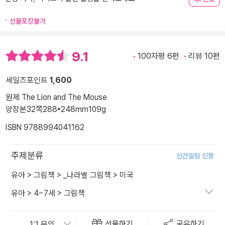
선물포장불가
9.1
100자평 6편
리뷰 10편
세일즈포인트
1,600
원제 The Lion and The Mouse
양장본
32쪽
288*248mm
109g
ISBN 9788994041162
주제분류
신간알림 신청
유아
>
그림책
>
_나라별 그림책
>
미국
유아
>
4~7세
>
그림책
선물하기
공유하기