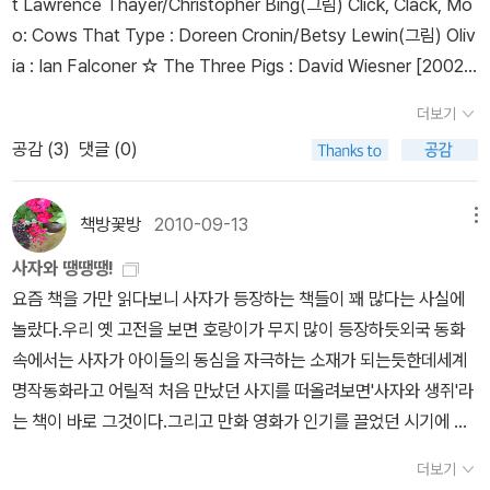
t Lawrence Thayer/Christopher Bing(그림) Click, Clack, Mo
소개를 해줘야지.이런 책들이 그림만 있는 그림책이라고 말이다.
o: Cows That Type : Doreen Cronin/Betsy Lewin(그림) Oliv
ia : Ian Falconer ☆ The Three Pigs : David Wiesner [2002]
* 칼데콧 아너 * The Dinosaurs of Waterhouse Hawkins : Bar
더보기
bara Kerley/Brian Selznick(그림) Martin's Big Words: the Lif
공감 (
3
)
댓글 (0)
e of Dr. Martin Luther King, Jr. : Doreen Rappaport/Bryan
Collier(그림) The Stray Dog : Marc Simont ☆ My Friend Ra
bbit : Eric Rohmann [2003]* 칼데콧 아너 * The Spider and t
책방꽃방
2010-09-13
메뉴
he Fly : Tony DiTerlizzi Hondo & Fabian : Peter McCarty N
사자와 땡땡땡!
oah's Ark : Jerry Pinkney ☆ The Man Who Walked Betwee
요즘 책을 가만 읽다보니 사자가 등장하는 책들이 꽤 많다는 사실에
n the Towers : Mordicai Gerstein [2004]* 칼데콧 아너 * Ella
놀랐다.우리 옛 고전을 보면 호랑이가 무지 많이 등장하듯외국 동화
Sarah Gets Dressed : Margaret Chodos-Irvine What Do Yo
속에서는 사자가 아이들의 동심을 자극하는 소재가 되는듯한데세계
u Do with a Tail Like This? : Robin Page and Steve Jenkin
명작동화라고 어릴적 처음 만났던 사지를 떠올려보면'사자와 생쥐'라
s/Steve Jenkins(그림) Don't Let the Pigeon Drive the Bus :
는 책이 바로 그것이다.그리고 만화 영화가 인기를 끌었던 시기에 등
Mo Willems ☆Kitten's First Full Moon : Kevin Henkes [200
장한 '라이온킹'이 그 바통을 이어받아 가고 있는데사자와 땡땡땡 인
5]* 칼데콧 아너 * The Red Book : Barbara Lehman Coming
더보기
책들을 모아 보았다.언제나 동물원에서 모든 사람들의 인사를 받으며