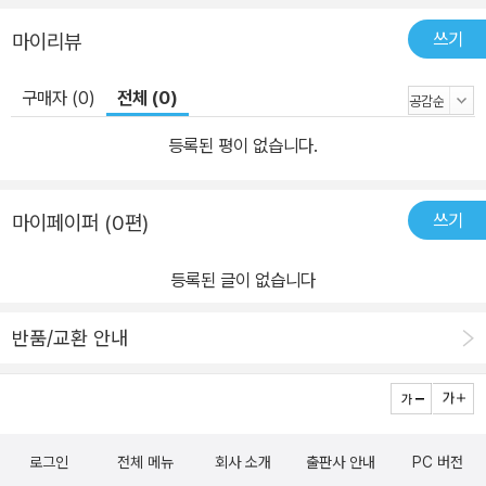
로운 낱말까지 만드는 일은 사고력이 점점 높아지는 과정이기도 합니
쓰기
마이리뷰
다. 사물에 이름을 붙이는 일은 고등 사고력을 요하기 때문입니다. 이
책 <기적의 낱말 학습>은 이런 고등 사고력을 새로운 낱말을 만들기
구매자 (0)
전체 (0)
로 간단히 연습하면서 실제로 사고력을 기를 수 있도록 유도하였습니
다. Ⅲ <기적의 낱말 학습>은 이런 점이 다릅니다! ① 낱말의 선정 -
등록된 평이 없습니다.
낱말의 계열화를 통해 학습 효율성을 높이고, 낱말 생성의 원리를 스
스로 터득할 수 있습니다. ② 낱말의 확장 - 이미 알고 있는 낱말의 확
쓰기
마이페이퍼 (0편)
인을 토대로, 새로운 낱말을 이해하는 방법을 자연스럽게 익힐 수 있
습니다. ③ 낱말을 토대로 한 문장력 강화 - 낱말 활용 양상을 구와 문
등록된 글이 없습니다
장, 이야기로 정리하여 활용 능력을 높여 줍니다. ④ 창의력 및 사고력
증진 - 같은 계열군의 다양한 낱말을 통해 창의력 및 사고력을 증진시
반품/교환 안내
키며, 다양한 활동으로 아이의 인지 발달을 돕습니다.
로그인
전체 메뉴
회사 소개
출판사 안내
PC 버전