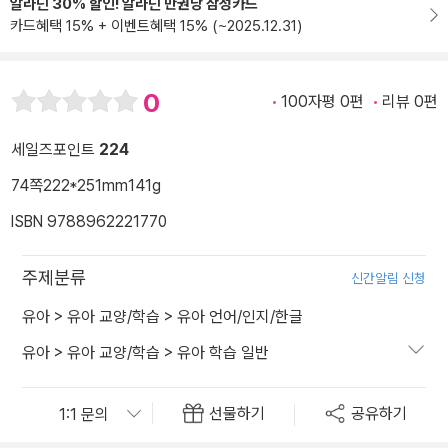
알라딘 30% 할인! 알라딘 만권당 삼성카드
카드혜택 15% + 이벤트혜택 15% (~2025.12.31)
0
100자평 0편
리뷰 0편
세일즈포인트
224
74쪽
222*251mm
141g
ISBN 9788962221770
주제분류
신간알림 신청
유아
>
유아 교양/학습
>
유아 언어/인지/한글
유아
>
유아 교양/학습
>
유아 학습 일반
선물하기
공유하기