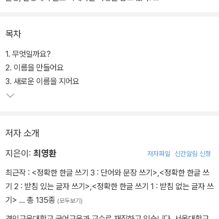
또한 낱말의 계열화를 통해 학습 효율성을 높이고, 낱말 생성의 원리
목차
를 스스로 터득할 수 있다. 더불어 낱말 활용 양상을 구와 문장, 이야
기로 정리하여 활용 능력을 높여 주고, 같은 계열군의 다양한 낱말을
1. 무엇일까요?
통해 창의력 및 사고력을 증진시키며, 다양한 활동으로 아이의 인지
2. 이름을 만들어요
발달을 돕는다.
3. 새로운 이름을 지어요
저자 소개
지은이:
최영환
저자파일
신간알림 신청
최근작 :
<정확한 한글 쓰기 3 : 단어와 문장 쓰기>
,
<정확한 한글 쓰
기 2 : 받침 있는 글자 쓰기>
,
<정확한 한글 쓰기 1 : 받침 없는 글자 쓰
기>
… 총 135종
(모두보기)
경인교육대학교 국어교육과 교수로 재직하고 있습니다. 서울대학교