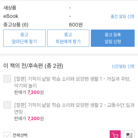
새상품
-
eBook
-
출간 알림 신청
중고상품 (6)
800원
중고
중고
중고 등록
알라딘에 팔기
회원에게 팔기
알림 신청
이 책의 전/후속편 (총 2권)
신간알림 신청
[절판] 기적의 낱말 학습 소리와 모양편 생활 1 - 거실과 주방,
악기와 놀이
판매가
7,200
원
[절판] 기적의 낱말 학습 소리와 모양편 생활 2 - 교통수단.일과
연장
판매가
7,200
원
전체선택