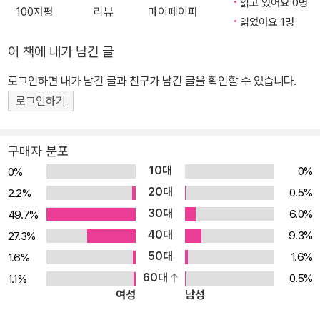
읽고 있어요 0명
100자평
리뷰
마이페이퍼
보다 많다고 합니다. 다른 사람의 말이나 글은 이해하지만 자신의 생
읽었어요 1명
각을 말이나 글로 표현할 때에는 다양한 낱말을 사용하지 못한다는
이 책에 내가 남긴 글
말입니다. 따라서 이해하는 낱말을 표현하는 낱말로 바꿀 수 있다면
언어 표현 능력이 크게 증진될 것입니다. 우리 아이에게 낱말 공부가
로그인하면 내가 남긴 글과 친구가 남긴 글을 확인할 수 있습니다.
필요한 이유는 낱말을 통한 언어 표현 능력을 신장시켜 모든 학문의
로그인하기
기초가 되는 국어 사용 능력을 키워 주고, 좀 더 다양하고 품격 있는
한국어 구사 능력을 계발하기 위함입니다. 이 책 <기적의 낱말 학습>
구매자 분포
은 독자 여러분께 아이의 언어 지능을 높여 주기 위한 체계적이고 창
10대
0%
0%
의적인 새로운 한글 낱말 프로그램을 제공합니다. Ⅱ 낱말, 무조건 책
20대
0.5%
2.2%
만 많이 읽으면 될까요? 낱말 학습에도 일정한 단계와 순서가 있습니
30대
6.0%
49.7%
다! * 낱말 학습의 3단계 1 이미 아는 낱말 확인하기 낱말의 의미와
40대
용법 배우기 이해력 2 모르는 낱말의 의미와 용법 알기 낱말의 구성
9.3%
27.3%
원리 이해하고 적용하기 구성력 3 새로운 낱말 만들기 다양한 사고를
50대
1.6%
1.6%
통해 새 낱말 만들어 보기 사고력 낱말을 언제 어떻게 사용해야 하는
60대
0.5%
1.1%
여성
남성
가 살펴보고 연습하는 것은 낱말을 배우는 좋은 방법입니다. 사전을
찾는다거나 낱말의 의미를 알아보는 일은 낱말 자체가 무엇인지 아는