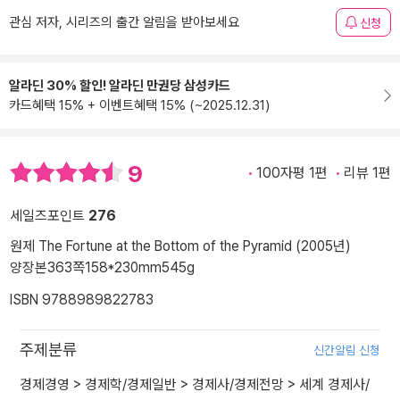
관심 저자, 시리즈의 출간 알림을 받아보세요
신청
알라딘 30% 할인! 알라딘 만권당 삼성카드
카드혜택 15% + 이벤트혜택 15% (~2025.12.31)
9
100자평 1편
리뷰 1편
세일즈포인트
276
원제 The Fortune at the Bottom of the Pyramid (2005년)
양장본
363쪽
158*230mm
545g
ISBN 9788989822783
주제분류
신간알림 신청
경제경영
>
경제학/경제일반
>
경제사/경제전망
>
세계 경제사/