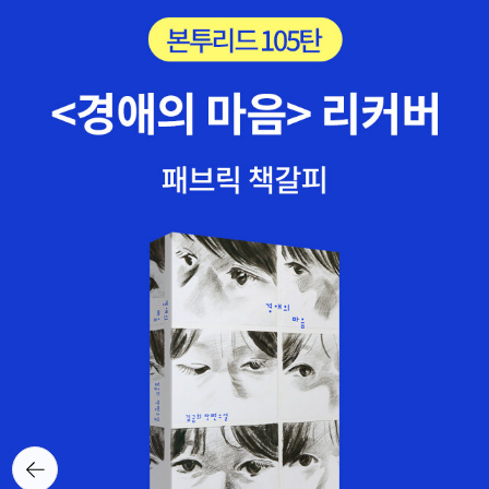
안 됩니다.wsh&desire list1) 여성, 미술, 사회 - 중세부터 현대까지
결하지는 못한다. 저소득층의 구매와 선택을 촉진시키기 위한 접근
여성 미술의 역사 휘트니 채드윅 지음, 김이순 옮김 / 시공사 / 2006
방식 중 하나는 단위 포장을 작게 만들어서 그들이 살 수 있게 하는 것
년 7월 35,000원 → 28,000원(20%할인) / 마일리지 280원(1%
이다. 구매력을 창조해 내는 또다른 접근법은 혁신적인 구매 계획 및
적립) -> 결정2)아이콘 1.2권 북케이스 세트 - 전2권 (합본) 바버라
구매시스템을 제공하는 것. - 브라질 카사스 바이아 가전제품 판매-
캐디 지음, 장 자크 노데 사진 편집, 박인희 옮김 / 거름 / 2006년 6
멕시코 세멕스의 시멘트 판매) 5. 빈곤층이 소비자로 바뀔 때 그들은
월 29,800원 → 25,330원(15%할인) / 마일리지 760원(3% 적
제품과 서비스 그 이상의 것을 받게 된다. 그동안 중산층만 누리던 민
립)-> 결정3)햄버거 이야기 - 저항에 대한 아이콘, 햄버거의 존재감
간 기업들로부터의 관심과 선택을 통해 이제 저소득층들은 자신의 존
에 대하여 조시 오저스키 지음, 김원옥 옮김 / 재승출판 / 2008년 11
엄성을 알게 되었다.저소득층에서 일어나는 가장 흔한 문제점 중 하
월 10,000원 → 9,000원(10%할인) / 마일리지 900원(10% 적
나는 정체성 결여다. 그들은 주로 사회의 바닥층에 있고 투표자 등록
립) -> 결정4)20세기 성의 역사 앵거스 맥래런 지음, 임진영 옮김 /
이나 운전면허 또는 출생신고와 같은 법적 정체성을 갖지 못한다. 이
현실문화연구(현문서가) / 2003년 10월 15,000원 → 13,500원(1
러한 양상은 민간 부문의 생태 시스템이 나타나면서 변화하기 시작한
0%할인) / 마일리지 680원(5% 적립) -> 결정5)기업의 천재들 진
다. 합법적 정체성의 중요성을 간과해서는 안 된다. 그것 없이는, 저소
랜드럼 지음, 조혜진 옮김 / 말글빛냄 / 2006년 12월 16,500원 → 1
득층 소비자들이 우리가 당연히 받는 신용 대부와 같은 서비스를 누
4,850원(10%할인) / 마일리지 450원(3% 적립)-> 결정6)포르노
릴 수 없다. 6. 저소득층 시장에선 물 문제가 핵심적이다. 물을 아예
All Boys Do It - 청소년 Report 1 엄기호 지음 / 우리교육 / 2000
사용하지 않거나 아니면 최소한으로 사용하면서 같은 수준의 기능을
뒤로가
년 10월 7,000원 → 6,650원(5%할인) / 마일리지 200원(3% 적
제공해주는 제품을 개발할 수 있을까? 포장 문제는 저소득층 시장의
기