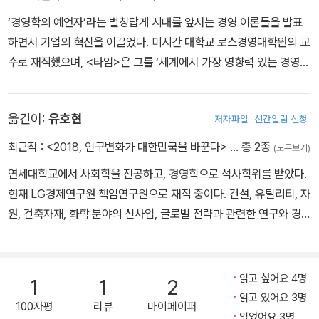
‘경영학의 예언자’라는 별칭답게 시대를 앞서는 경영 이론들을 발표
하면서 기업의 혁신을 이끌었다. 미시간 대학교 로스경영대학원의 교
수로 재직했으며, <타임>은 그를 ‘세계에서 가장 영향력 있는 경영
사상가’로 <비즈니스위크>는 ‘오늘날 비즈니스 전략 분야의 가장 영
향력 있는 인물’로 평가했다. 저서로는 『기업의 핵심 역량』 『지적 자
옮긴이:
유호현
저자파일
신간알림 신청
본 관리』 『기술 혁신을 통한 수익 추구』 등이 있다. 2010년 4월 타계
했다.
최근작 :
<2018, 인구변화가 대한민국을 바꾼다>
… 총 2종
(모두보기)
연세대학교에서 사회학을 전공하고, 경영학으로 석사학위를 받았다.
현재 LG경제연구원 책임연구원으로 재직 중이다. 건설, 유틸리티, 자
원, 건축자재, 화학 분야의 신사업, 글로벌 전략과 관련한 연구와 경영
컨설팅 활동을 수행하고 있다. LG주간경제와 LG Business Insight
를 통해 <물 비즈니스 성공의 핵심 포인트> 등 20여 편의 글을 발표
했다. <성공을 꿈꾸는 한국인이 사는 법> <2010 대한민국 트렌드>
읽고 싶어요 4명
1
1
2
등에 공동 집필자로 활동했다.
읽고 있어요 3명
100자평
리뷰
마이페이퍼
읽었어요 3명