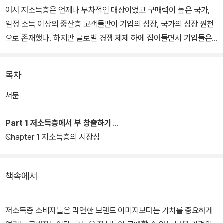
어서 저소득층은 언제나 부차적인 대상이었고 구매력이 높은 국가,
일정 소득 이상의 중산층 고객들만이 기업의 성장, 국가의 성장 원천
으로 존재했다. 하지만 글로벌 경쟁 체제 하에 접어들면서 기업들은
구매력이 뒷받침되는 기존 고객에게서만 성장과 발전의 해결책을 찾
는 것이 점점 더 어려워지게 되었다.
목차
바로 이 시점에서 저자는 다국적 기업의 성장과 발전의 원천으로서
서문
전 세계 인구의 3분의 2를 차지하는 저소득층을 바라봐야 한다고 주
장한다. 더 나아가 정부와 NGO가 수십 년간 해결해 주지 못했던 빈
Part 1 저소득층에서 부 창출하기
곤의 퇴치, 저소득 국가의 만연한 부정부패의 사슬을 기업이 끊을 수
Chapter 1 저소득층의 시장성
있음을 설파한다. 우리가 생각하는 저소득층에 대한 오해를 조목조목
반박하고, 그들이 가지고 있는 구매력, 높은 수익성과 성장성, 혁신성
책속에서
등 새롭게 부각되는 저소득층의 특성을 실제 기업들의 사례를 통해
논리적으로 보여주고 있다.
저소득층 소비자들은 막연한 브랜드 이미지보다는 가치를 중요하게