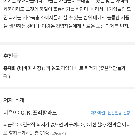
여기는 구매자들이다. 그들은 자신들이 구매할 수 있는 낮은 가격의
제품이라도 그것의 품질이 훌륭하기를 바란다. 따라서 대기업들의 도
전 과제는 저소득층 소비자들이 살 수 있는 범위 내에서 훌륭한 제품
을 생산하는 것이다. 이것은 경영자들에게 새로운 도전 과제를 던지
면서 개발 비용, 제조, 그리고 유통에 대한 압박감을 증가시킨다. - 본
문 32p 중에서
추천글
홍재화 (비바미 사장):
책 읽고 경영에 바로 써먹기 (좋은책만들기
刊)
저자 소개
지은이:
C. K. 프라할라드
저자파일
신간알림 신청
최근작 :
<전략적 의지가 없으면 싸구려다>
,
<에센셜>
,
<전략은 어디
로 향하는가>
… 총 31종
(모두보기)