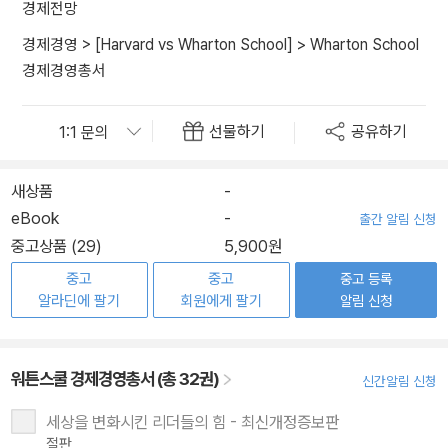
경제전망
경제경영
>
[Harvard vs Wharton School]
>
Wharton School
경제경영총서
선물하기
공유하기
새상품
-
eBook
-
출간 알림 신청
중고상품 (29)
5,900원
중고
중고
중고 등록
알라딘에 팔기
회원에게 팔기
알림 신청
워튼스쿨 경제경영총서 (총 32권)
신간알림 신청
세상을 변화시킨 리더들의 힘 - 최신개정증보판
절판