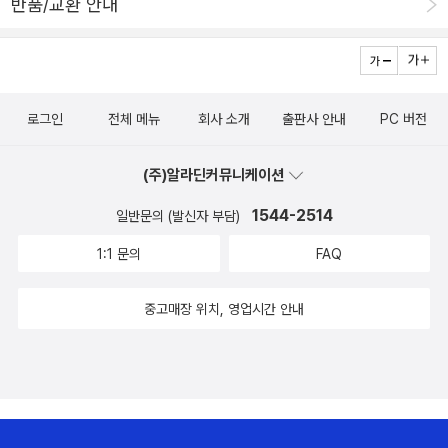
반품/교환 안내
는 이것을 보관리스트라고 하는데, 요 얼마간 책을 되도록 적게 구입
라마다 규모는 다르지만 아주 보편적인 것이다. 저소득층에게 불리한
하려고 무진장 애를 쓰고 있다. 이유는 물론 장차 태어날 아기를 위해
이런 비용 불일치 구조는 지역 중간 상인들과 비효율적 유통구조에
자금을 비축하기 위해서다. 그런데 억누르면 억누를수록 폭발하려는
기인한다. 만약 민간 부문의 많은 기업이 저소득층 시장에 진입한다
힘이 강해지는 것이 당연히 사람의 욕심이다 보니 구입하고 싶은 책
면 이러한 문제점들은 쉽게 해결될 수 있다. 2. 사람들은 빈곤층이 브
로그인
전체 메뉴
회사 소개
출판사 안내
PC 버전
이 '보관리스트'에 쌓여가면 갈수록 오줌보가 팽창해서 도저히 참을
랜드에 대해 잘 알지 못한다고 생각한다. 하지만 실제 저소득층은 브
수 없을 지경이 되어가고 있다. 이러다 참지 못하고 '쉬야' 해버리면
랜드에 대해 잘 알고 있을 뿐만 아니라, 그 가치 또한 제대로 인식하고
(주)알라딘커뮤니케이션
완전 망쪼드는 거다. 큰일이다. 예전엔 내 생일 맞이 이벤트로 책 30
있다. 저소득층 사이의 브랜드 인지도는 보편적인 것이다. 따라서 대
권의 리스트를 올려놓고 사달라고 떼를 쓰기도 했는데, 나이 마흔줄
기업들의 도전 과제는 저소득층 소비자들이 살 수 있는 범위 내에서
1544-2514
일반문의 (발신자 부담)
에 들어 여전히 그런 떼쓰기 이벤트를 하기도 민망하고 난감하다. 씨
훌륭한 제품을 생산하는 것이다. 3. 보편적인 관점과는 달리 저소득
1:1 문의
FAQ
익~, 그래도 체면불구하고 한 번 해볼까~ 여러분이 과연 참여해줄지
층 고객들은 첨단 기술을 쉽게 받아들인다. 저소득층 소비자들은 잃
그 의향을 묻는 거다. 지금... 아, 나도 많이 약해졌다.그럼, 여러분의
을 것이 없기 때문에 새로운 기술들을 받아들이는 데 망설이지 않는
중고매장 위치, 영업시간 안내
성원에 힘입어 wsh&desire list를 올려봅니다. ^^'바람구두의 삥뜯
다. 4. 저소득층을 소비자로 전환시키려면 구매력을 만들어내야만 한
기 이벤트'는 앞으로 일주일간 계속됩니다.그사이 여러분은 제가 올
다. 물론 현금이 부족하고 저임금으로 고생하는 저소득층에게는 다른
린 리스트의 책 중에서 한 권씩 선택하셔서 제게 비밀글로 선택하신
방식의 접근이 필요하다. 저소득층의 구매력을 만들어내는 기존의 접
책 이름을 알려주시면 됩니다. (음, 그럴리 없겠지만 한 분에게 두 권
근 방식은 제품과 서비스를 무료로 제공하는 것이었다. 이러한 박애
까지만 허용합니다)제가 확정표시하기 전에 먼저 제게 책 선물하시면
주의식 자선 사업은 기분 좋은 일일 수 있지만 궁극적으로 문제를 해