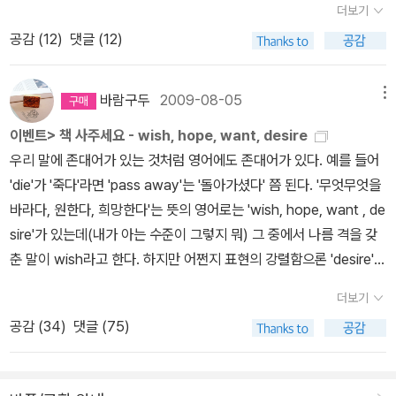
더보기
큰 시장이기 때문이다.저자는 저소득층들의 세계도 충분히 ‘시장
성’이 있음을 살피고, 저소득층은 브랜드 가치를 모른다거나 좋은 상
공감 (
12
)
댓글 (12)
품에 관심이 없다거나 첨단 기술을 수용·소화할 능력이 없다는 식의
편견은 사실이 아님을 여러 사례들을 들어 보여준다. 책은 전제와 사
바람구두
2009-08-05
메뉴
례가 번갈아 나오는 형식으로 돼 있다. 다만 저소득층 시장을 개척하
이벤트> 책 사주세요 - wish, hope, want, desire
려면 상품의 포장에서부터 유통에 이르기까지 지금까지의 방식과는
우리 말에 존대어가 있는 것처럼 영어에도 존대어가 있다. 예를 들어
다른 혁신이 필요하다는 점을 지적하고, 이런 혁신을 통해 저소득층
'die'가 '죽다'라면 'pass away'는 '돌아가셨다' 쯤 된다. '무엇무엇을
시장에 훌륭히 진입해 사람들의 삶의 질을 높여 준 기업들의 사례를
바라다, 원한다, 희망한다'는 뜻의 영어로는 'wish, hope, want , de
분석한다. 뒷부분은 거의 케이스 스터디인데 전반부에서부터 계속 인
sire'가 있는데(내가 아는 수준이 그렇지 뭐) 그 중에서 나름 격을 갖
용돼 왔던 기업들 사례를 좀더 상세히 설명해놓은 수준이라 동어반복
춘 말이 wish라고 한다. 하지만 어쩐지 표현의 강렬함으론 'desire'를
이 많아 대충대충 읽었다. 어쨌든 전반적으로 참신하고, 새로운 시각
따라가지 못하는 것 같다. 품격으론 'wish > hope > want > desir
을 갖게 해주는 책인 것은 분명하다. 1. 일반적으로 저개발국의 저소
더보기
e'쯤 되겠지만 원하는 강렬함으로는 'wish < hope < want < desir
득층은 고비용 경제 구조 속에 있다. 그들은 쌀부터 신용에 이르기까
공감 (
34
)
댓글 (75)
e' 쯤 되지 않을까?이렇게 장황하게 쓰곤 있지만...흐흐결국 '책'이야
지 모든 것에 프리미엄을 지불하고 있다. 뭄바이의 고소득층 지역인
기를 하려는 거다. 흔히 인터넷쇼핑몰에서 원하지만 당장 구입하기는
와든 로 사람들과 비교해 볼 때 저소득층 지역인 다라비 사람들은 똑
곤란한 물건을 'wish list'란 곳에 담아두도록 하고 있다. 알라딘에서
같은 서비스에 평균 20배 정도의 비용을 지불한다. 이러한 현상은 나