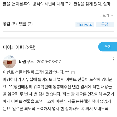
굴을 한 자본주의’ 방식의 해법에 대해 크게 관심을 갖게 됐다. 얼마전
빌 게이츠가 빈곤층을 생각하는 자본주의(게이츠의 발언은 아니었지
더보기
만 아무튼 ‘친절한 자본주의’ 혹은 ‘따뜻한 자본주의’ 정도로 해두자)
공감 (
6
)
댓글 (2)
를 얘기한 내용이 월스트리트저널에 실렸다. 그때 저널에서 신문 기
사 한켠에 ‘게이츠의 책꽂이에 꽂힌 책들’을 소개했었다. 그 중 하나가
바로 인도계 경제학자 C K 프라할라드의 이 책이었다. 책 원제는 ‘피
쓰기
마이페이퍼 (2편)
라미드 밑바닥의 부(富)’인데, 한국에서는 딱 실용서 느낌으로 제목
을 붙였다. ‘저소득층 시장을 공략하라’라니, 한국에 와서 멋대가리 없
바람구두
2009-08-07
메뉴
게 변한 책 제목 몇 순위 안에 끼지 않을까 싶을 정도의 형편없는 작명
이다. 책은 단순하다면 단순하고, 복잡하다면 복잡하다. 기본 발상은
이벤트 선물 버얼써 도착! 고맙습니다. ^^
단순하다. ▲이제는 다 같이 잘 사는 자본주의를 모색할 때가 되었다
마감하다가 사무실에 돌아와보니 벌써 이벤트 선물이 도착해 있더군
▲그런데 저소득층은 왜곡된 시장구조 때문에 여태까지 자본주의의
요. ^^(당일배송의 위력?)안에 동봉해주신 빨간 엽서에 적힌 내용들
혜택을 못 입었다 ▲자원봉사와 구호활동 만으로는 안 된다, 민간기
을 읽으며 두 번 세 번 감사했습니다. 저는 참 게으른 인간이라 누군가
업이 들어가서 자본주의적 방법으로 삶의 질을 높일 수 있도록 해줘
에게 이벤트 선물을 보낼 때조차 이런 엽서를 동봉해본 적이 없었거
야 한다 ▲저소득층 시장을 개척하는 것은 기업들에게도 이익이다,
든요. 앞으론 되도록 노력해서 엽서 한 장이라도 꼭 써서 보내도록 해
왜냐면 40~50억명 저소득층 시장은 구미 부자들 시장 못잖은 엄청
야겠습니다. ^^