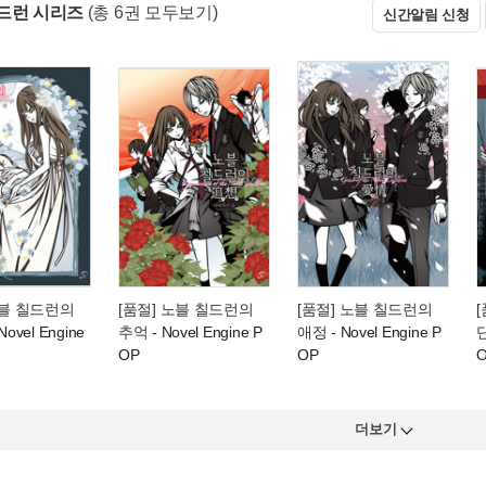
드런 시리즈
(총 6권 모두보기)
신간알림 신청
노블 칠드런의
[품절] 노블 칠드런의
[품절] 노블 칠드런의
Novel Engine
추억
- Novel Engine P
애정
- Novel Engine P
OP
OP
더보기