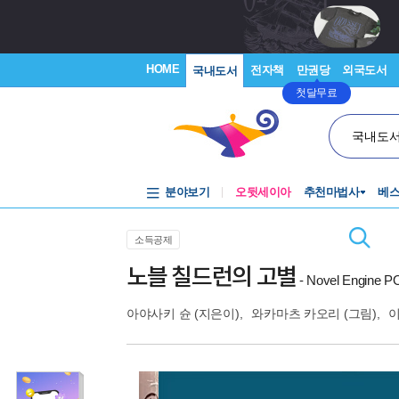
HOME
전자책
만권당
외국도서
국내도서
첫달무료
국내도
분야보기
오뒷세이아
추천마법사
베
소득공제
노블 칠드런의 고별
- Novel Engine 
아야사키 슌
(지은이),
와카마츠 카오리
(그림),