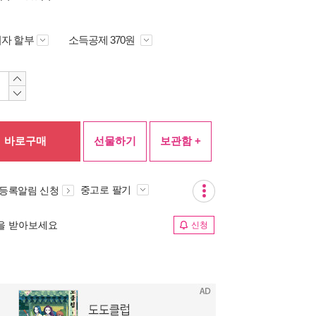
자 할부
소득공제 370원
바로구매
선물하기
보관함 +
중고로 팔기
 등록알림 신청
림을 받아보세요
신청