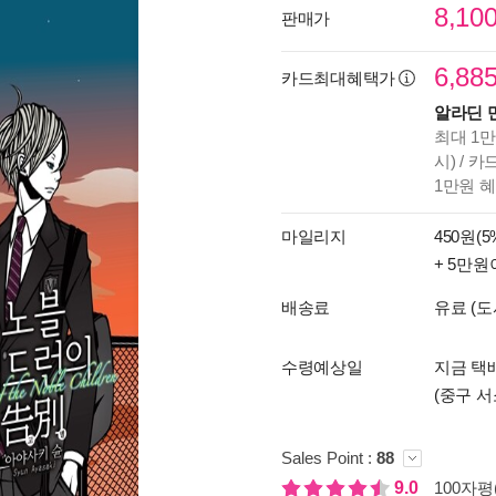
8,10
판매가
6,88
카드최대혜택가
알라딘 
최대 1만
시) / 
1만원 
마일리지
450원(5
+ 5만원
배송료
유료 (도
수령예상일
지금 택배
(중구 서
Sales Point :
88
9.0
100자평(