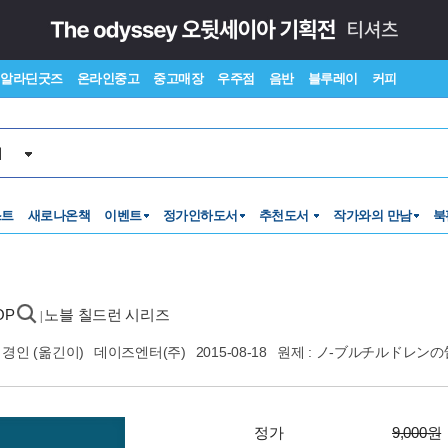
알라딘굿즈
온라인중고
중고매장
우주점
음반
블루레이
커피
서
스트
새로나온책
이벤트
정가인하도서
추천도서
작가와의 만남
북
POP
노블 칠드런 시리즈
|
이경인
(옮긴이)
데이즈엔터(주)
2015-08-18
원제 : ノ-ブルチルドレン
정가
9,000원