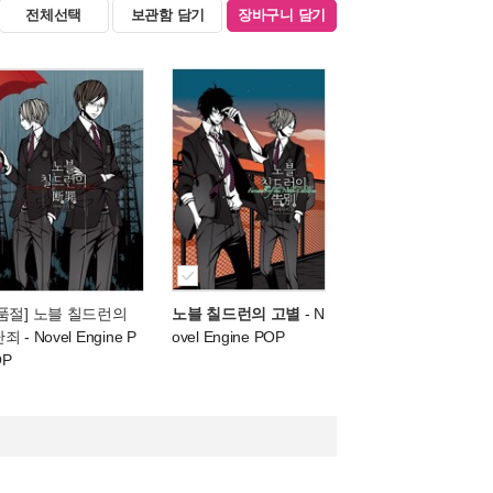
전체선택
보관함 담기
장바구니 담기
[품절] 노블 칠드런의
노블 칠드런의 고별
- N
단죄
- Novel Engine P
ovel Engine POP
OP