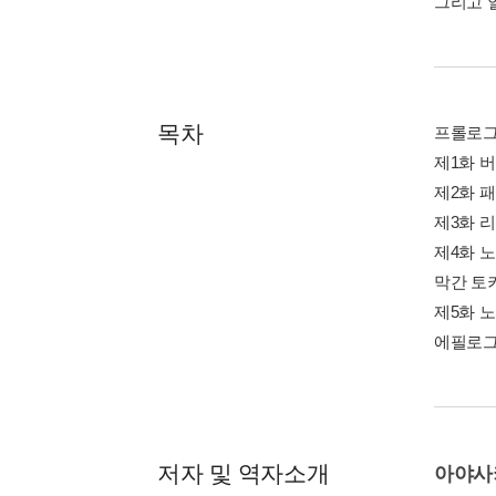
그리고 
목차
프롤로
제1화 
제2화 
제3화 
제4화 
막간 토
제5화 
에필로
저자 및 역자소개
아야사