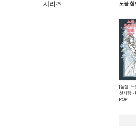
시리즈
노블 칠
[품절] 
첫사랑
- 
POP