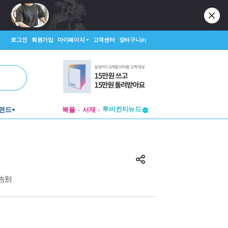
로그인
회원가입
마이페이지
고객센터
장바구니
(0)
투비컨티뉴드
펀드
북플
서재
창작플랫폼
투비컨티뉴드
の告別