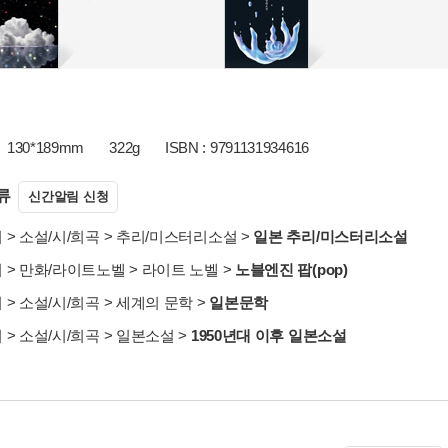
130*189mm
322g
ISBN : 9791131934616
류
신간알림 신청
서
>
소설/시/희곡
>
추리/미스터리소설
>
일본 추리/미스터리소설
서
>
만화/라이트노벨
>
라이트 노벨
>
노블엔진 팝(pop)
서
>
소설/시/희곡
>
세계의 문학
>
일본문학
서
>
소설/시/희곡
>
일본소설
>
1950년대 이후 일본소설