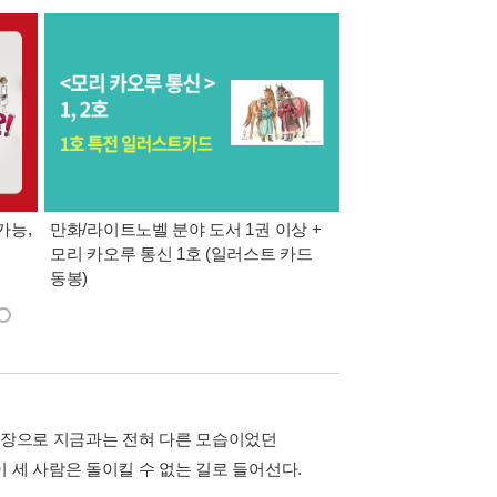
가능,
만화/라이트노벨 분야 도서 1권 이상 +
만사모 테마 2 : 완
모리 카오루 통신 1호 (일러스트 카드
동봉)
 등장으로 지금과는 전혀 다른 모습이었던
 세 사람은 돌이킬 수 없는 길로 들어선다.