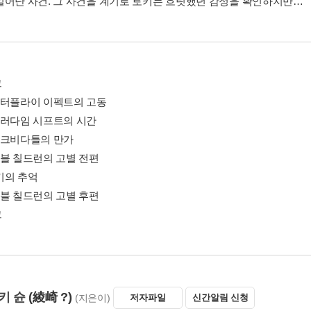
일어난 사건. 그 사건을 계기로 토키는 흐릿했던 감정을 확인하지만…
그
버터플라이 이펙트의 고동
패러다임 시프트의 시간
리크비다틀의 만가
노블 칠드런의 고별 전편
키의 추억
노블 칠드런의 고별 후편
그
키 슌
(綾崎 ?)
(지은이)
저자파일
신간알림 신청