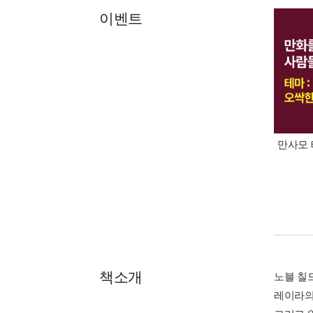
이벤트
만사모 
책소개
노블 칠
레이라의