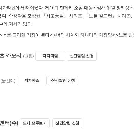
년 니가타현에서 태어났다. 제16회 덴게키 소설 대상 <심사 위원 장려
했다. 수상작을 포함한 「화조풍월」 시리즈, 「노블 칠드런」 시리즈, 
수의 저서가 있다.
<너를 그리면 거짓이 된다>
,
<너와 시계와 히나미의 거짓말>
,
<노블 칠
츠 카오리
(그림)
저자파일
신간알림 신청
(옮긴이)
저자파일
신간알림 신청
엔터(주)
도서 모두보기
신간알림 신청