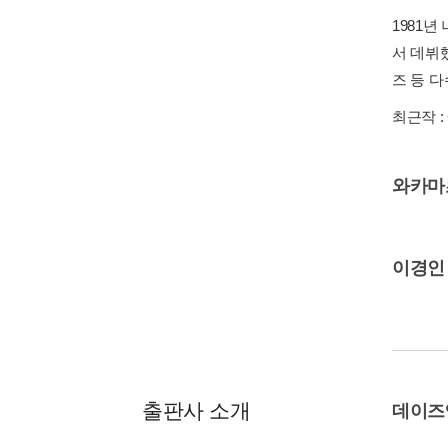
1981
서 데뷔
즈 등 다
최근작 :
와카마
이경인
출판사 소개
데이즈