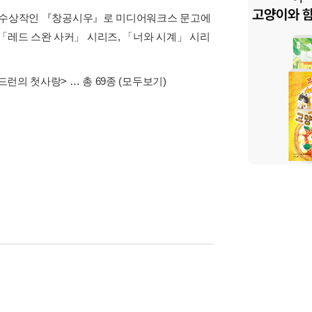
상> 수상작인 『창공시우』로 미디어워크스 문고에
「레드 스완 사커」 시리즈, 「너와 시계」 시리
드런의 첫사랑>
… 총 69종
(모두보기)