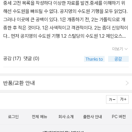
해를 도울수 있겠다 싶다 유심히 본 부분은 목욕하는법, 기본훈련법,
중세 고전 목록을 작성하다 이상한 자료를 발견.중세를 이해하기 위
개와 침실에서 같이자는것에 대한것,개에게도 고요함이 필요하다는
해선 수도원을 빠뜨릴 수 없다. 공지영의 수도원 기행을 모두 읽었다.
것, 이런 부분들이었는데다른 내용들도 흥미롭게 봤지만 위의 내용들
그러나 이곳에 큰 공백이 있다. 1은 개종하기 전, 2는 가톨릭으로 개
을 더 유독 자세히 본듯하다아마도 내 개와 관련이 되어있기 때문인
종한 후 적은 것이다. 1은 사색적이고 객관적이다. 2는 좀더 신앙적이
듯..! 사실 책의 내용은 다른 훈련법을 적어놓은 책들과 크게 다르지는
다.. 먼저 공지영의 수도원 기행 1.2 스탈당의 수도원 1.2 제인오스틴
않다다만 뉴스킷수도원만의 예전부터 경험으로 쌓아온 노하우, 방식
노생거 수도원 수도원을 주제로한 소설이라.. 읽고 싶다. 스탈당과 제
더보기
을 알수있다그러나 이 방법또한 나와는 조금 견해차이가 있다요즘의
인 오스틴이라니... 대 작가이 글은 더욱더... 장미의 이름을 뺄 수 없
반려동물과 관련된 단어는교육, 긍정, 신뢰, 가족, 파트너, 공생 이런
공감 (
17
)
댓글 (0)
다. 필사이야기도.... 1권 1/3쯤 읽고 그만두었는데 아직도 읽고 싶다.
단어가 아닐까 싶은데이책에서 다루는 내용을 보면 조금 과격하다 싶
그런데 너무 어렵다.. 언제 읽을 수 있으려나.. 그니까.. 이거... 뉴스킷
을 정도의 훈련을 보여주는것 같다턱을 친다던가..초크체인이나 와이
수도원의 강아지들... 그리고 훈련법... 이게 뭘까? 수도원과 개들이
어줄을 이용하는것..은 나와는 견해가 맞지 않는다물론 보통의 반려
반품/교환 안내
라.. 이 책은 1991년 미국에서 출간된 책이란다... 세퍼트를 길러 분양
견이 있는 집은..가정견일테고..나또한 그러하기에..수도원에서 키우
한 수도원뭐라 형언할 수 없는 이 기묘한 조합은 대체 뭘까? 어쨌든
는 개들과는 키우는 성격자체가 다르겠지만..요즘의 트렌드와는 조금
난 수도원의 탄생과 역사를 주문할 뿐이다.
다른 수도원의 옛날 방식을 보며점점 반려견의 교육법이 바뀌고 발전
되고있구나,개에대한 사람들의 인식이 바뀌고 있구나하는것을 알게
로그인
전체 메뉴
회사 소개
출판사 안내
PC 버전
된것같다 사람마다 개를 키우는 이유가 다르고, 개의 성격, 보호자의