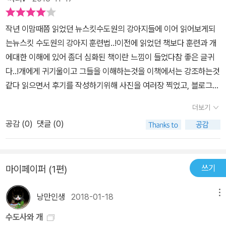
하고 있는가...반성하게 되었다...​ 쥬쥬 한마리를 키울때 외로울거란
단순한 생각에 친구를 두마리, 한마리씩 더 들여 지금은 네마리가 되
작년 이맘때쯤 읽었던 뉴스킷수도원의 강아지들에 이어 읽어보게되
었지만 개에 대한 기본적인 개념이나 이해없이 얼마나 그동안 많은
는뉴스킷 수도원의 강아지 훈련법..!이전에 읽었던 책보다 훈련과 개
실수를 했었는지... 나의 부족함을 많이 느끼게 되었다...​ 책속의 중간
에대한 이해에 있어 좀더 심화된 책이란 느낌이 들었다참 좋은 글귀
중간 사진과 설명은 책의 중요내용을 쉽게 이해할 수 있도록 도왔다.​
다..!개에게 귀기울이고 그들을 이해하는것을 이책에서는 강조하는것
내 마음처럼 되지 않는다고 화를 내거나 큰 소리를 내었던 적도... 나
같다 읽으면서 후기를 작성하기위해 사진을 여러장 찍었고, 블로그나
와 다른 가족이 우리 아이들에게 상처를 많이 주었던 것들을 반성하
카페에 적을때 사진을 올렸는데알라딘은 사진올리는 기능이 조금 불
더보기
게 되었다...​ 모든 훈련은 강아지에 대한 깊은 이해와 사랑에서부터 시
편한것같다(중간중간 중요한 부분에서만 올려야겠다..ㅜ.ㅜ) 이전에
작되고, 체계적으로 이루어질 때 사람도 강아지도 모두 아름답고 행
공감 (
0
)
댓글 (0)
읽었던 뉴스킷책은 개의 태어남부터 그들이 자라면서 겪는일, 필요한
복한 삶을 함께 공유해나갈 것이다...​ 그동안 내가 잘못했던 것은 모르
것 등에 대한 것을 설명했다면,이책은 개란 무엇이고, 수도원에서 어
고 강아지를 오해했던 것 같다...이 책을 보면서 강아지를 들일때부터
떻게 기르기 시작했는지, 훈련은 어떻게 하는지에 대해 나온다 번역
너무 쉽게 생각하고 키우면서도 많은 실수와 오해가 있던 것들을 반
쓰기
마이페이퍼 (1편)
하면서 달라진것인지 원문을 안봐서 모르겠지만개를 키우는 사람이
성하게 되었다...강아지를 키우기 시작한 사람이라면, 아니 강아지를
보기에 좀 걸리는 단어들이 보이기도 한다(예를들어 개를 '구입') 책
키우려고 마음먹었다면 이 책을 먼저 읽기를 추천하고 싶다...
낭만인생
2018-01-18
메뉴
에 자주나오는 단어들을 정리한 부분은 좋은것같다초보견주들이 읽
기엔 조금 어려운 부분도 있을터인데이런 부분을 추가해줌으로서 이
수도사와 개