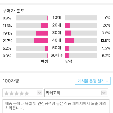
장 도움이 될 만한 애견훈련서다. 개를 키우고 싶다는 생각을 한 번이
구매자 분포
라도 해본 사람이라면 누구든 이 흥미진진한 책을 읽어보아야 한다.”
10대
0%
0.9%
- 라이브러리 저널 “강아지의 양육과 복중 훈련에 관한 훌륭한 교과
20대
7.0%
11.3%
서!” - 뉴스데이 40년간 강아지를 키워온 수도사들이 알려주는 강아
30대
9.6%
19.1%
지 훈련법의 모든 것 40여 년간 강아지를 키우며 미국에서 가장 권위
40대
있는 개 훈련법을 확립시킨 뉴스킷 수도사들. 이들은 뉴욕 북쪽 케임
13.9%
21.7%
브리지 근교의 조용한 산 속에 정착한 후 농사를 짓고 강아지를 키우
50대
5.2%
5.2%
는 소박한 생활을 해왔다. 수도사들이 처음부터 강아지를 전문적으로
60대
5.2%
0.9%
여성
남성
키웠던 것은 아니다. 원래 뉴스킷 수도원에서는 강아지 외에도 염소,
닭, 돼지 등 많은 동물을 키웠는데, 그중 저먼 셰퍼드 종 강아지 ‘키
르’와 깊은 교감을 나누면서 그 개를 번식시킬 생각을 하게 되었다. 수
100자평
게시물 운영 원칙
도사들은 번식과 훈련을 위해 필요한 공부를 했고 이름 있는 브리더
와 훈련사들에게 조언을 받아 강아지 훈련법을 개발하기 시작했다.
카테고리
강아지와 함께한 경험이 쌓일수록 개의 행동과 훈련에 대한 깨달음도
깊어졌다. 곧 다른 견주들도 뉴스킷 훈련법에 관심을 가지게 되었고
수도사들은 저먼 셰퍼드 외에 다른 품종도 훈련시키면서 개에 대한