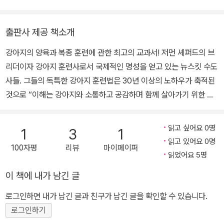
동물행동연구가 활발해지고 뉴스킷의 양육 프로그램이 성과를 보이
득한다』 등이 있다.
기 시작하면서 뉴스킷 수도원은 강아지 훈련소로 명성을 얻게 되었
출판사 제공 책소개
다. 이들은 30년간 강아지를 키워온 경험을 바탕으로 《뉴스킷 수도
원의 강아지들》을 썼고, 이 책은 지난 수십 년간 스테디셀러로 자리를
강아지의 양육과 복종 훈련에 관한 최고의 교과서! 저먼 셰퍼드의 브
지켰으며 현재까지 60만 부 이상이 팔렸다. 이 책에서 소개된 훈련법
리더이자 강아지 훈련사로서 국제적인 명성을 얻고 있는 뉴스킷 수도
은 미국의 가장 권위 있는 강아지 훈련법으로 인정받고 있다. 저서로
사들. 그들의 독특한 강아지 훈련법은 30년 이상의 노하우가 축적된
는 《뉴스킷 수도원의 강아지들》, 《신의 개 Divine Canine》 등이 있
것으로 “이해는 강아지와 소통하고 공감하며 함께 살아가기 위한 열
다.
쇠”라는 철학에서 시작한다. 이 책은 반려견과의 솔직하고 효율적인
소통의 중요성을 강조하는 안내서로, 개와 함께 살아가고 개를 돌보
읽고 싶어요 0명
1
3
1
는 데 필요한 거의 모든 분야를 다룬다. 수도사들은 강아지 훈련의 전
읽고 있어요 0명
100자평
리뷰
마이페이퍼
반적인 내용을 자세히 기술하는 한편, 인간과 동물의 관계를 되돌아
읽었어요 5명
보며 반려동물을 이해하는 새로운 관점을 제시한다. “뉴스킷 수도사
이 책에 내가 남긴 글
들은 강아지의 양육과 이해, 훈련에 대해 사실상 모든 영역을 다룬 책
을 내놓았다. 이 책은 개에 대한 놀라우리만큼 깊은 애정에서 나온 것
로그인하면 내가 남긴 글과 친구가 남긴 글을 확인할 수 있습니다.
이다. 그들의 애정은 책의 구절구절마다 드러난다. 진심으로 좋은 책
로그인하기
이다.” - 워싱턴 포스트 “이 책은 내가 읽어본 책들 중 일반인에게 가