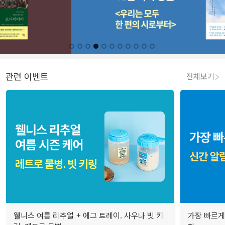
관련 이벤트
전체보기
웰니스 여름 리추얼 + 에그 트레이. 사우나 빗 키
가장 빠르게