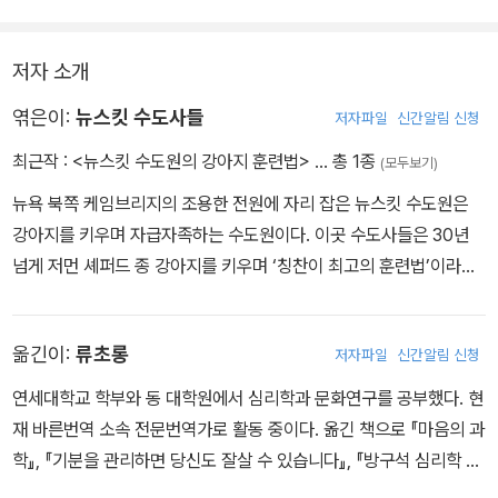
반려견과의 솔직하고 사려 깊은 소통의 중요성은 뉴스킷에서 시행되
는 실제적인 훈련법에서 잘 나타난다. 뉴스킷 수도사들은 강아지를
저자 소개
처음 키워보는 사람들도 차근차근 따라올 수 있도록 복종 프로그램의
전반적인 내용을 자세히 묘사했다.
엮은이:
뉴스킷 수도사들
저자파일
신간알림 신청
최근작 :
<뉴스킷 수도원의 강아지 훈련법>
… 총 1종
(모두보기)
뉴욕 북쪽 케임브리지의 조용한 전원에 자리 잡은 뉴스킷 수도원은
강아지를 키우며 자급자족하는 수도원이다. 이곳 수도사들은 30년
넘게 저먼 셰퍼드 종 강아지를 키우며 ‘칭찬이 최고의 훈련법’이라는
철학을 바탕으로 한 독창적인 강아지 양육 프로그램을 개발했다. 강
아지를 분양할 때도 입양이란 매우 신중하고 책임감 있는 행위가 되
옮긴이:
류초롱
저자파일
신간알림 신청
어야 함을 강조하며 입양인과 장기간 면담을 행하고, 반려인의 적성
과 환경을 고려해 그에게 꼭 맞는 강아지를 소개시켜주고자 노력한
연세대학교 학부와 동 대학원에서 심리학과 문화연구를 공부했다. 현
다. 처음에 뉴스킷 수도사들이 강아지를 키우기 시작했던 당시에는
재 바른번역 소속 전문번역가로 활동 중이다. 옮긴 책으로 『마음의 과
일반 대중들에게 개 훈련법이 잘 알려져 있지 않아서 개의 관점에서
학』, 『기분을 관리하면 당신도 잘살 수 있습니다』, 『방구석 심리학 실
개의 행동을 이해하는 뉴스킷의 훈련법이 생소하게 여겨졌다. 그러나
험실』, 『뉴스킷 수도원의 강아지 훈련법』, 『이기는 사람은 악마도 설