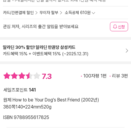
급월 +1개월까지는 전월 실적이 없어도 최대 1만원 혜택 제공
카드/간편결제 할인
무이자 할부
소득공제 610원
관심 저자, 시리즈의 출간 알림을 받아보세요
신청
알라딘 30% 할인! 알라딘 만권당 삼성카드
카드혜택 15% + 이벤트혜택 15% (~2025.12.31)
7.3
100자평 1편
리뷰 3편
세일즈포인트
141
원제 How to be Your Dog's Best Friend (2002년)
380쪽
140*224mm
520g
ISBN 9788955617825