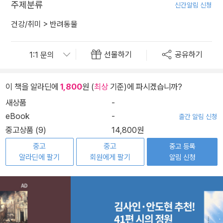
주제분류
신간알림 신청
건강/취미
>
반려동물
선물하기
공유하기
이 책을 알라딘에
1,800
원 (
최상
기준)에 파시겠습니까?
새상품
-
eBook
-
출간 알림 신청
중고상품 (9)
14,800원
중고
중고
중고 등록
알라딘에 팔기
회원에게 팔기
알림 신청