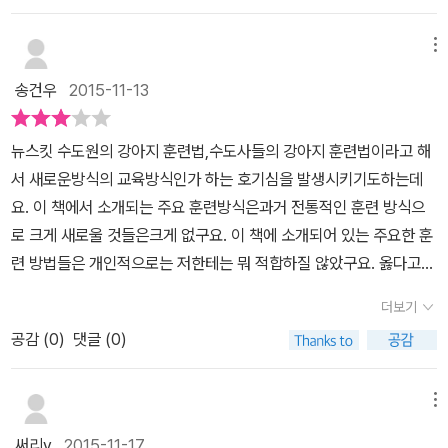
할 수 있고 현실적으로 적용할 수 있는 실용적인 책이다.​​ 강아지에 대
다. ● 강아지를 훈련을 위한 도움 장비 (자동줄, 투명 펜스 등) 사용
한 지식이 여러모로 부족했던 나에게 더 강아지를 이해하고 강아지를
법 ● 강아지 훈련을 위해 새롭게 도입된 시도들(클리커 훈련, 라디오
메뉴
강아지 존재로 인식하고 다시금 생각할 수 있게 해주었다.​ 이 책은 1
훈련 등)의 장단점 ● 애견 돌보미나 전문 산책 도우미를 고용할 때
송건우
2015-11-13
부 훈련을 시작하기 전에2부 환경3부 민감성 훈련4부 올바른 훈련의
생각해야 할 것 ● 강아지에게 새로 태어난 아기를 소개시키는 방법
시작5부 복종 훈련6부 여러 가지 문제들7부 맺음말로 구성되어있다.​
● 도시, 시골, 교외 등 개를 키우는 장소에 따라 마주칠 수 있는 어려
뉴스킷 수도원의 강아지 훈련법,수도사들의 강아지 훈련법이라고 해
그동안 개를 개로 이해하지 못하고 단순히 사람의 시각에서 오해하고
움 ● 개가 병을 얻었을 때 안락사를 시킬 것인지의 여부 ● 반려동물
서 새로운방식의 교육방식인가 하는 호기심을 발생시키기도하는데
내가 편한 방법을 고수하면서 키운 것 같아 반성하게 되고 다시 생각
의 죽음과 마주하기 《뉴스킷 수도원의 강아지 훈련법》은 내용의 범위
요. 이 책에서 소개되는 주요 훈련방식은과거 전통적인 훈련 방식으
하게 되었다.​ 반려견이 많은 사랑을 표현하는 동안에도 나는 일관되
와 명확성, 훈련법의 권위에서 볼 때, 견주들을 위한 기본 훈련 안내서
로 크게 새로울 것들은크게 없구요. 이 책에 소개되어 있는 주요한 훈
지 못했고, 개의 본성과 이해가 많이 부족했었다...​ 심지어 내가 상황
로서 독보적인 위치를 차지하고 있다. 이 책은 개의 본성과 개성을 이
련 방법들은 개인적으로는 저한테는 뭐 적합하질 않았구요. 옳다고
을 통제하지 못하고 개에게 질질 끌려다니는 상황이 일어나기도 했었
해할 수 있도록 도와주고 그 과정에서 당신과 개가 나누는 삶을 훨씬
생각되지도 않았습니다.다소 폭력적이다 싶은 부분들과 강압과 강제
는데 그 사실을 인정하지 않으려 했었던 것 같다...​ 개에게 그동안 어
더 풍요롭게 만들어줄 것이다.
더보기
성을뛰고 있는 훈련 방식이라서요.주요 훈련 방식을 제외한 나머지
떻게 칭찬했는가?책을 읽으면서 강아지를 양육하면서 내가 쉽게 범
공감 (
0
)
댓글 (0)
부분들은강아지를 키우시려거나, 강아지를 처음키우시는분들에게 유
하는 실수들을 다시금 짚고 깨달았다.​ 훈육시 꼭 지켜야 할 것과 하지
익한 내용들이었던것 같습니다.
말아야될 주의사항등을 보면서 그동안 어떤 실수를 했었는지, 앞으로
메뉴
는 어떻게 해야할지도 다시금 생각하게 되었다.​ 과연 우리 강아지에
게 나는 어떤 사람이었을까?그리고 나는 내 역할을 바람직하게 수행
써리v
2015-11-17