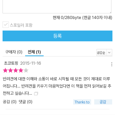
이해를 넓혀갔다. 뉴스킷 훈련법의 기틀을 잡은 토마스 더부시 형제
는 강아지에게 ‘귀를 기울이고’ 개가 보이는 반응을 ‘읽어야 한다’고
현재
0
/280byte (한글 140자 이내)
강조했다. 인간과 개는 서로 다른 의사소통 수단을 사용하므로 우리
스포일러 포함
가 개의 언어를 이해하지 못하는 것도 당연하다. 그래서 우리는 개의
천성과 성장단계, 행동양식을 학습하고, 개의 관점에서 개가 세상을
등록
어떻게 바라보는지 이해하려고 노력해야 한다. 강아지가 여러분을 따
르길 바라는가? 그러면 여러분은 강아지가 무슨 말을 하려는지 먼저
구매자 (0)
전체 (1)
귀 기울여 들어야 한다. 강아지의 눈높이에서 강아지를 이해하는 것
이 뉴스킷 양육 철학의 핵심이다. 이처럼 이해와 교감을 중요시하는
초코토핑
2015-11-16
메뉴
뉴스킷의 강아지 양육법은 더부시 형제가 죽은 이후에도 계속 이어지
며 개를 사랑하는 많은 사람들에게 영감을 불어넣고 있다. 이 책은 뉴
반려견에 대한 이해와 소통이 바로 시작될 때 모든 것이 제대로 이루
스킷의 수도사들이 어떻게 강아지를 키우고 훈련시키며 친구가 되어
어집니다... 반려견을 키우기 마음먹었다면 이 책을 먼저 읽어보길 추
왔는지에 대해 이야기한다. 앞서지도 뒤처지지도 않고 강아지와 보폭
천하고 싶습니다...
을 맞출 때, 우리는 강아지와 친구가 될 수 있습니다. 《뉴스킷 수도원
공감 (
0
)
댓글 (0)
의 강아지 훈련법》은 개와 함께 살아가고 개를 돌보기 위해 필요한 거
의 모든 영역을 다룬다. 뉴스킷 훈련법의 목표는 우리 개를 더 근사하