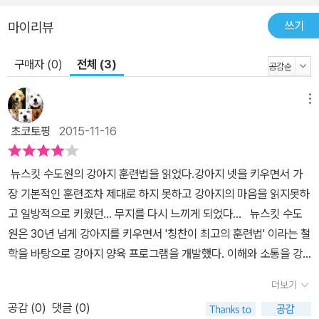
고 멋진 개로 만드는 그런 거창한 것이 아니다. 수도사들이 강아지를
쓰기
마이리뷰
교육시키는 목적은 그저 개와 우정을 나누며 함께 살아가기 위함이
다. 강아지와 일상을 함께 하기 위해서는 강아지에게 사람과 함께 사
구매자 (0)
전체 (3)
는 법을 가르쳐야 한다. 뉴스킷의 복종 훈련도 강아지가 주인의 일상
생활에 쉽게 녹아들 수 있는 방식에 초점이 맞춰져 있다. 이런 훈련을
메뉴
통해 강아지는 바로 여러분의 곁에서 여러분의 우정에 화답하며 일생
초코토핑
2015-11-16
을 함께 보낼 수 있는 진정한 친구가 될 수 있다. 반려견과의 솔직하고
사려 깊은 소통의 중요성은 뉴스킷에서 시행되는 실제적인 훈련법에
뉴스킷 수도원의 강아지 훈련법을 읽었다.강아지 넷을 키우면서 가
서 잘 나타난다. 뉴스킷 수도사들은 강아지를 처음 키워보는 사람들
장 기본적인 훈련조차 제대로 하지 못하고 강아지의 마음을 읽지못하
도 차근차근 따라올 수 있도록 복종 프로그램의 전반적인 내용을 자
고 일방적으로 키웠던... 무지를 다시 느끼게 되었다... 뉴스킷 수도
세히 묘사했다. ● 당신의 생활 방식에 맞는 개를 고르는 법 ● 개를
원은 30년 넘게 강아지를 키우면서 '칭찬이 최고의 훈련법' 이라는 철
입양할 때 가야 할 곳과 가지 말아야 할 곳 ● 강아지 훈련하기: 언제,
학을 바탕으로 강아지 양육 프로그램을 개발했다.​ 이해와 소통을 강
어디서, 어떻게? ● 칭찬과 훈육의 적절한 사용법 ● 식습관, 그루밍
조하는 강아지 훈련법으로 국제적 명성을 얻고 있는 뉴스킷 수도사들
등 개의 건강을 지키는 법 ● 개의 행동 문제를 파악하고 교정하는 법
더보기
훈련법의 정수가 담긴 소중한 책이다...​ 강아지의 양육과 이해, 복종훈
● 개의 생애주기에 따른 양육의 기법들 또한 이 책은 여러분이 강아
공감 (
0
)
댓글 (0)
련등 강아지를 키우려는 마음의 시작에서부터 다시 짚게 만드는 생각
지를 키우면서 한번은 부딪힐 수밖에 없는 문제에 대해서도 이야기한