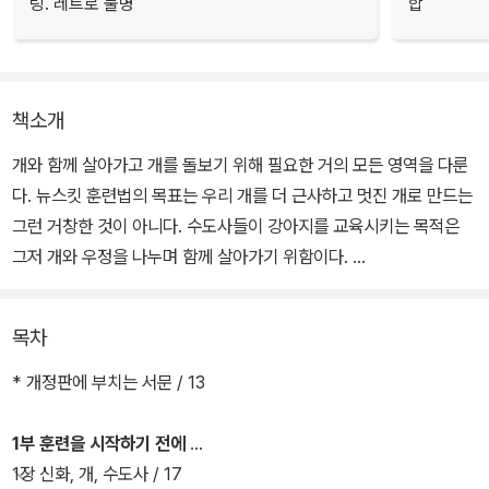
링. 레트로 물병
합
책소개
개와 함께 살아가고 개를 돌보기 위해 필요한 거의 모든 영역을 다룬
다. 뉴스킷 훈련법의 목표는 우리 개를 더 근사하고 멋진 개로 만드는
그런 거창한 것이 아니다. 수도사들이 강아지를 교육시키는 목적은
그저 개와 우정을 나누며 함께 살아가기 위함이다.
강아지와 일상을 함께 하기 위해서는 강아지에게 사람과 함께 사는
목차
법을 가르쳐야 한다. 뉴스킷의 복종 훈련도 강아지가 주인의 일상생
활에 쉽게 녹아들 수 있는 방식에 초점이 맞춰져 있다. 이런 훈련을 통
* 개정판에 부치는 서문 / 13
해 강아지는 바로 여러분의 곁에서 여러분의 우정에 화답하며 일생을
함께 보낼 수 있는 진정한 친구가 될 수 있다.
1부 훈련을 시작하기 전에
1장 신화, 개, 수도사 / 17