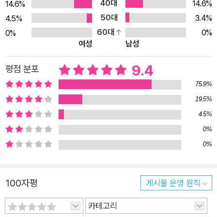
40대
14.6%
14.6%
호소하고 있으며, 주위 동료나 상사, 거래처 고객, 친구나 가족까
50대
3.4%
4.5%
지도 이 증상을 감지할 수 있다.” 번아웃 공화국에서 살아가는 이
60대
0%
0%
들을 위한 일상의 혁명 우리나라 직장인 10명 중 8명이 번아웃
여성
남성
상태에 빠져 있다는 조사 결과가 있을 정도로 우리나라 직장인들
은 과중한 업무에 시달리고 있다. 이처럼 번아웃이 만연한 현상에
9.4
평점 분포
대해 사회 각계에서는 간간이 문제제기를 한다. 직장인의 스트레
75.9%
스와 사회심리적 문제에 대한 분석에서부터 국가와 기업 차원에
19.5%
서의 번아웃에 대한 정책 요구까지 이미 번아웃을 하나의 주요한
4.5%
사회 문제로 주목하고 관심을 기울이고 있다. 하지만 정작 이를
0%
해결하기 위한 적극적인 움직임은 미비하다. 단기적인 처방과 위
0%
험을 경고하는 수준에 머무를 뿐, 번아웃 상태에 빠진 사람들이
기력을 회복하고 다시금 즐겁게 일터에서 자신의 삶을 이끌어 나
가도록 하는 데 도움이 될 만한 실제적인 안내서는 없는 형편이
100자평
게시물 운영 원칙
다. 번아웃 경험자들의 사례를 바탕으로 번아웃 상태에서 벗어나
카테고리
회복에 이르는 길을 모색하고 번아웃을 예방하는 법을 다룬 이 책