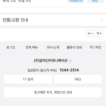
공감 (
3
)
댓글 (0)
객에게 전화를 건다. . 의사의 조언을 따르지 않는다. . 휴직 기간
적 상실은 책으로 또는 나를 전혀 모르는 사람들 속에서 해결되는
한 한정되어 있다. 앞으로 얼마든지 새로운 사람을 뽑으면 된다는
이 다 끝나기도 전에 일을 다시 시작한다(재발 위험의 증가). . 저
것은 아니라는 지론 때문일까. 결국, ‘멈출 수도 있어야 한다’는
생각은 통하지 않는다는 말이다. 지속 가능한 개발이라는 개념은
자는 번아웃 회복기에 이르는 경로를 ‘시간’과 ‘공간’이라는 두 가
명제와 또 다시 결국 ‘일어나서 무대에 올라야 한다’는 결론만 남
환경 부문뿐만 아니라 근로 부문에서도 통용된다. 이제는 우리 모
반품/교환 안내
지 축을 중심으로 안내한다. 번아웃에서 탈출하기 위해서는 열두
겼다.이 책이 준 교훈은 지금 나의 상태를 깨닫고 인정해야 한다
두가 인적 자원을 보호하고 서로가 서로를 지켜 주며, 필요하다면
단계의 ‘시간’과 아홉 개의 ‘공간’을 반드시 거쳐야 한다는 것이
는 것과 어떤 형태로든지 break가 필요하고, 집과 회사만이 아닌
법이 규정한 바에 다라 미리 위험을 알려야 한다. 18 근로자들이
다. 실제로 번아웃을 극복한 이들은 놀랍게도 모두 분야나 이력에
다른 세상에서 다른 사람들과의 다른 이야기를 나눌 것을 스스로
일에 지친 상태라는 것을 어떻게 확인할 수 있을까? 수시로 경쟁
관계없이 동일한 단계를 거쳤으며, 사람에 따라 속도만 다를 뿐
깨닫게 해 준달까? 책에서 1부 2부 3부로 가는 길에 결국 ‘나침
의 법칙이 달라지는 조직 내에서 사생활도 없이도 넘어설 정도로
로그인
전체 메뉴
회사 소개
출판사 안내
PC 버전
단계를 뛰어넘는 경우는 없었다고 한다. . 번아웃 회복작업은 다
반’과 같은 지침이 있기는 하지만, 언제나 정답은 내 안에 있는
일에 몰두했는데, 이제 어떻게 하면 직무의 탄력성을 회복할 수
음 세 가지를 기반으로 할 때 이상적으로 이루어진다. - 개인 차원
것. 인정하고, 쉬고, 다시 일어서는 것. 너무나 쉽고 쉬운 답이지
있을까? 일에 지친 근로자들이 잃어버린 삶의 좌표를 다시 세울
(주)알라딘커뮤니케이션
에서 자신의 역량과 자질, 가치관, 업무 수행의 즐거움 등을 기반
만 그 쉬운 답을 찾기 위해서 돌고 도는 일이 지금 오춘기에 접어
수 있는 방법은 무엇일까? 근로자들의 진로를 안정적으로 만들
으로 어느 정도의 성장을 실현할 때. - 집단 차원에서 사내 몇몇
든 사람들이 겪고 있는 일인 셈이다.번아웃을 겪고 있는 또는 그
1544-2514
어 주면서도 그들의 동기나 의욕을 조직에 부합하는 방향으로 맞
일반문의 (발신자 부담)
사람들이 개인적 자원의 부족함을 보완해 줄 때. - 조직 차원에서
런 징후가 보이는 분들께 이 책 자체를 추천하지는 않는다. 다만,
춰 나가는 방법은 무엇일까? 19 우리가 시간을 다스릴 수는 없
1:1 문의
FAQ
번아웃 예방책에 대한 고민이 이루어질 때. 회사는 나날이 달라져
지금 앉아있고 만나고 이야기를 나누는 사람들과 주제를 바꾸며
으므로 우리가 생각해 볼 수 있는 유일한 선택지는 자기만의 리듬
가는 환경 속에서도 회사의 자원을 보호하는 법에 대해 배워야 한
자신이 생각할 수 있는 환경을 우선 바꾸기를 추천한다. 그러고
을 따라 살아가는 것뿐이다. 얼마 전 겪은 시련이나 경험을 통하
중고매장 위치, 영업시간 안내
다. 회사는 급변하는 시장 상황에 끊임없이 적응해야 하는 입장이
나면 이 책은 아마 30분만에 읽어내려 가실테고 툭툭 털고 일어
여 이를 인지할 수 있는 것도 바로 우리 자신이다....유충에서 성
지만, 그렇다고 인적 자원을 훼손해서는 안 된다. # 이제는 되돌
나시리라.인정하고, 쉬고, 다시 일어나시길.
충이 되기를 기다리는 번데기는 남이 도와주는 것을 좋아하지 않