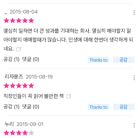
여 준다. 또한 회복의 과정마다 실습 훈련과 자기 코칭을 통해 독
_
2015-08-04
메뉴
자가 스스로 자기 자신과 주변 환경을 돌아보고 자신의 상태를 점
검, 극복에 다가갈 수 있도록 안내한다. 또한 개인적인 상황과 사
열심히 일하면 더 큰 성과를 기대하는 회사. 열심히 해야할지 말
례에 따라 그에 맞춰 각자의 번아웃 탈출 경로를 찾아나가도록 하
아야할지 애매할때가 많습니다. 인생에 대해 한번더 생각하게 되
고 있어, 자신이 어떤 단계에 있든 그리고 어떤 상태에서 출발하
네요.
든 장기적이고 종합적으로 자신의 삶을 진단하고 자기만의 직무
공감 (
1
)
댓글 (0)
회복 탄력성을 이루어 낼 수 있도록 해준다. 특히 번아웃 경고 증
상과 이를 무시할 경우 맞이하게 될 번아웃 진행 단계 등은 자신
리자몽즈
2015-08-19
의 상태를 진단, 인식하고 대처해 나가는 데 유용하며, 번아웃 회
메뉴
복에 이르기까지 거쳐야 할 ‘시간’과 ‘공간’에 대한 안내, 그리고
직장인들이 꼭 읽어 볼만한 책
일과 시간에 대한 관계와 관점을 새롭게 정립하기 위해 필요한 조
언 등은 실질적인 번아웃 회복에 도움이 될 것이다. 번아웃과 기
공감 (
1
)
댓글 (0)
업의 역할에 대하여 저자는 회사 밖에서 자기 자신을 추스르며 기
력을 회복하는 것이 개인의 몫이라면, 회사는 조직 내 경영 방침
누리
2015-09-01
메뉴
이 직원들에게 미치는 영향력에 대해 고려해야 한다고 이야기한