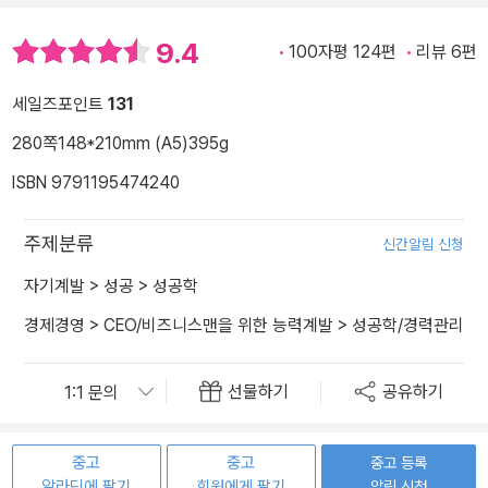
9.4
100자평 124편
리뷰 6편
세일즈포인트
131
280쪽
148*210mm (A5)
395g
ISBN 9791195474240
주제분류
신간알림 신청
자기계발
>
성공
>
성공학
경제경영
>
CEO/비즈니스맨을 위한 능력계발
>
성공학/경력관리
선물하기
공유하기
중고
중고
중고 등록
알라딘에 팔기
회원에게 팔기
알림 신청