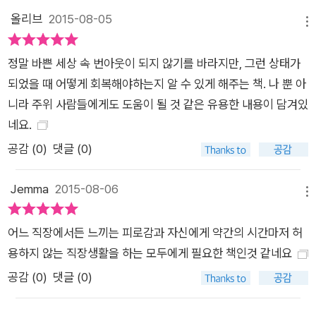
적절한 환경에 방치되고 억눌려서 생긴 현상이다.”라며 번아웃
올리브
2015-08-05
메뉴
증후군에 대해 당사자 개인은 물론 사회적으로도 적극적인 대처
를 해야 함을 강조한다. 번아웃 증후군 탈출 key point # 잠시 멈
정말 바쁜 세상 속 번아웃이 되지 않기를 바라지만, 그런 상태가
추어야 할 시간 : 끝없는 추락에서 헤어나기 .무엇보다 중요한 첫
되었을 때 어떻게 회복해야하는지 알 수 있게 해주는 책. 나 뿐 아
단계는 “본질적인 문제 인식과 문제 제기가 이루어져야 한다”는
니라 주위 사람들에게도 도움이 될 것 같은 유용한 내용이 담겨있
것이다. 우리를 서서히 갉아먹는 이 문제 상태에서 어떻게 벗어날
네요.
수 있을 것인가?‘에 대한 인식과 의지가 필요하다. 이를 바탕으로
공감 (
0
)
댓글 (0)
번아웃의 증상과 영향을 이해하고, “자기만의 경고 체계”를 마련
해야 한다. 이 책에 제시된 번아웃 전조 증상을 비롯해 직무 기력
Jemma
2015-08-06
소진의 1차적 신호와 번아웃 경고 증상, 경고 신호를 무시할 경우
메뉴
이후의 진행 단계 등을 참고해 자신의 상태를 가늠하고 자신만의
어느 직장에서든 느끼는 피로감과 자신에게 약간의 시간마저 허
경고 체계를 가동할 수 있다. .번아웃 피해자의 유형을 ‘시간?공
용하지 않는 직장생활을 하는 모두에게 필요한 책인것 같네요
간?일?타인을 대하는 관점’의 측면에서 살펴보면 모두에게 해당
되는 공통적인 위험 요인을 파악할 수 있으며, 번아웃을 겪기 쉬
공감 (
0
)
댓글 (0)
운 사람들의 특징과 성격에 대해서도 알 수 있다. 번아웃 피해자