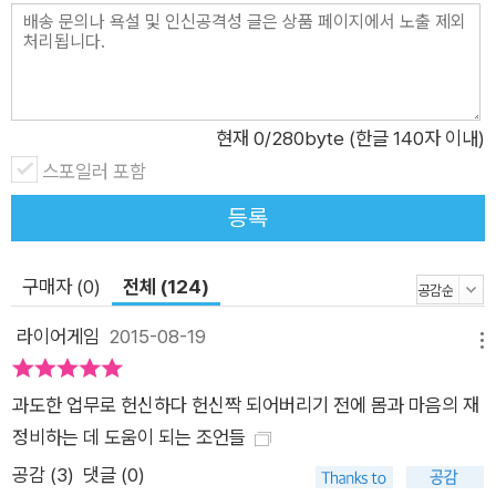
은 번아웃에 대한 문제제기에서 한 발 더 나아가 현실적인 해법을
담고 있다는 점에서 그 의의가 크다. 번아웃 공화국이 되어 버린
오늘날, 번아웃 상태에 있는 사람들은 물론 간신히 번아웃에서 빠
져나온 사람이나 곧 이를 겪게 될 위험에 처한 이들 모두에게 지
속가능하고 자기주도적인 삶을 영위할 수 있는 길을 제시해 줄 것
현재
0
/280byte (한글 140자 이내)
이다. 번아웃에 대한 이해에서 번아웃 탈출까지 지속가능한 삶을
스포일러 포함
원하는 직장인을 위한 치유 훈련 이 책에서 저자는 번아웃에서 탈
등록
출하는 경로를 크게 세 단계로 나눈다. 먼저 번아웃에 대한 인식
과 이해를 바탕으로 추락하고 있는 자신을 인정하고 질주를 멈추
구매자 (0)
전체 (124)
는 단계, 그 다음엔 몸도 마음도 무너져버린 자신을 다독이고 다
시 일으켜 세우는 단계, 마지막으로 일에 대한 근본적인 관계 변
라이어게임
2015-08-19
메뉴
화와 시간에 대한 새로운 인식을 바탕으로 다시금 일터에서 자신
의 삶을 펼쳐나가되 또다시 추락하지 않도록 자신을 보호하는 단
과도한 업무로 헌신하다 헌신짝 되어버리기 전에 몸과 마음의 재
계. 이러한 흐름을 밟아나가는 가운데 저자가 상담을 했던 다양한
정비하는 데 도움이 되는 조언들
번아웃 경험자들이 어떤 과정과 단계를 거쳐 위기를 극복하고 직
공감 (
3
)
댓글 (0)
무 기력을 회복할 수 있었는지에 초점을 맞추어 다양한 사례를 보