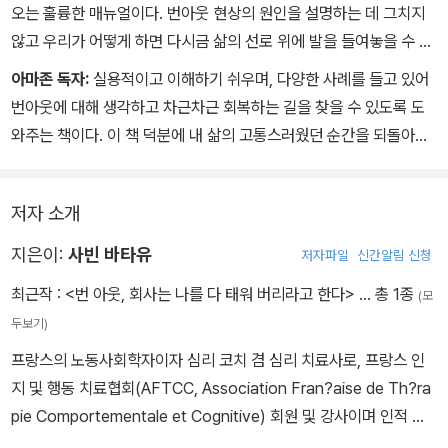
오는 훌륭한 매뉴얼이다. 번아웃 현상의 원인을 설명하는 데 그치지
않고 우리가 어떻게 하면 다시금 삶의 선로 위에 발을 들여놓을 수 있
는지 매우 명쾌하게 짚어 준다.
아마존 독자:
실용적이고 이해하기 쉬우며, 다양한 사례를 들고 있어
번아웃에 대해 생각하고 차근차근 회복하는 길을 찾을 수 있도록 도
와주는 책이다. 이 책 덕분에 내 삶의 고통스러웠던 순간을 되돌아보
는 데 있어 두려움을 떨칠 수 있었고 내가 완전히 회복된 것이 아님을
알 수 있었다. 이 책은 각자가 자신의 리듬에 맞춰 번아웃에서 벗어나
저자 소개
는 길을 실천할 수 있도록 안내하며, 그 과정이 너무 고통스러우면 멈
추었다가 언제든 다시 이어 갈 수 있도록 배려하고 있다. - 마리
지은이:
사빈 바타유
저자파일
신간알림 신청
최근작 :
<번 아웃, 회사는 나를 다 태워 버리라고 한다>
… 총 1종
(모
두보기)
프랑스의 노동사회학자이자 심리 코치 겸 심리 치료사로, 프랑스 인
지 및 행동 치료협회(AFTCC, Association Fran?aise de Th?ra
pie Comportementale et Cognitive) 회원 및 강사이며 인적 자
원 컨설턴트로 활동 중이다. 신경 언어 프로그래밍과 상호교류 분석