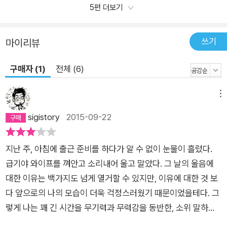
의 전형적인 특징 . 일은 완전히 그 사람의 삶의 일부이며, 일은
5편 더보기
그의 정신적 안정에 기여한다. . 주변 사람들로부터 한 번도 쉬는
법이 없는 ‘에너자이저’라는 소리를 종종 듣는다. . 개인적인 삶의
쓰기
마이리뷰
영역과 직업적인 삶의 영역 사이에 구분이 없다. (개인의 공간이
나 가족과 함께하는 공간에서도 일이 개입한다. 집에서나 방 안에
구매자 (1)
전체 (6)
서, 휴가 중일 때나 주말에도 일을 안고 산다.) . 일할 때 집중도가
뛰어나며, 믿음직스럽게 일을 하고, 일에서 즐거움을 느낀다. . 여
메뉴
러 개의 프로젝트를 맡는다.(다중 프로젝트나 다중 업무를 진행
sigistory
2015-09-22
할 때가 많다.) . 자신이 없으면 안 될 존재라고 느끼는 경향이 있
다. . 번아웃 증후군의 위험성에 대해 인지하고 있다. . 병가로 회
사를 쉬는 것에 대해 죄의식을 느끼고 수치스럽게 생각한다. . 휴
지난 주, 아침에 출근 준비를 하다가 알 수 없이 눈물이 흘렀다.
식을 취할 때 죄의식을 느끼는 경향이 있다. . 효율적이고 독창적
급기야 와이프를 껴안고 소리내어 울고 말았다. 그 날의 울음에
인 업무 처리 방식으로 높은 평가를 받으며, 문제 해결 능력도 탁
대한 이유는 백가지도 넘게 열거할 수 있지만, 이유에 대한 것 보
월하다는 평을 듣는다. . 명예는 당연히 얻어야 하는 것이며 의무
다 앞으로의 나의 모습이 더욱 걱정스러웠기 때문이었을테다. 그
는 당연히 해내야 하는 것으로 여긴다. . 자신이 프로라는 사실을
렇게 나는 꽤 긴 시간을 무기력과 무력감을 동반한, 소위 말하는
인지하며, 사람들이 역량을 인정해 주는 것을 통해 자신을 평가한
‘번아웃 증후군‘에 시달린지 오래된 셈이다.책 제목이 다소 거북