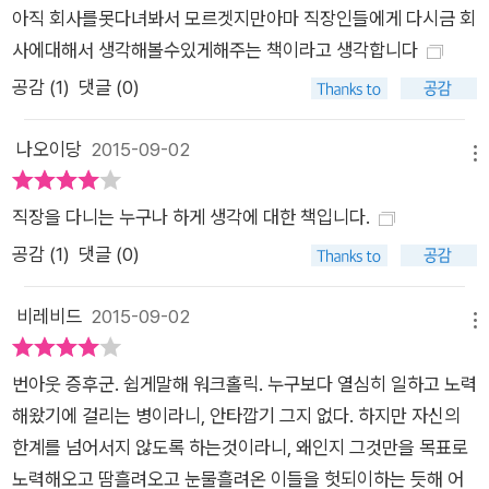
다. 회사의 문제 있는 경영 방침이 번아웃 증후군의 원인이 될 수
아직 회사를못다녀봐서 모르겟지만아마 직장인들에게 다시금 회
도 있기 때문이다. “번아웃 증후군을 겪고 돌아온 직원들이 좀 더
사에대해서 생각해볼수있게해주는 책이라고 생각합니다
수월하게 사내 환경에 편입될 수 있도록 힘쓰는 것이 회사의 역할
공감 (
1
)
댓글 (0)
아닐까? 근로자가 자신의 능력을 펼쳐 보일 수 있는 공간을 조성
하고 창의력이 발현될 환경을 만드는 것은 시급하고도 중요한 과
나오이당
2015-09-02
메뉴
제이다.” 번아웃, 왜 문제인가 : 번아웃을 대하는 바람직한 자세
‘직장 내 삶의 질 개선’ 프로그램과 관련한 개인 상담을 하며 수많
직장을 다니는 누구나 하게 생각에 대한 책입니다.
은 근로자를 만나온 저자는 “세계보건기구에 따르면 2020년경
공감 (
1
)
댓글 (0)
에는 병가 휴직의 제일 큰 원인이 바로 정신 건강과 관련된 질병
이 될 것”이라고 이야기하며. 직장인의 정신 건강 문제를 더 이상
비레비드
2015-09-02
쉬쉬하지 말고 공론화해야 한다고 강조한다. “회사에서 삶의 질
메뉴
을 추구한다는 것은 도달할 수 없는 이상향인가?”라는 문제를 제
번아웃 증후군. 쉽게말해 워크홀릭. 누구보다 열심히 일하고 노력
기하며 “직장에서의 고충을 토로하는 것은 더 이상 쉬쉬할 일이
해왔기에 걸리는 병이라니, 안타깝기 그지 없다. 하지만 자신의
아니다. 즐거운 환경에서 일하고 싶다는 생각 또한 더더욱 숨길
한계를 넘어서지 않도록 하는것이라니, 왜인지 그것만을 목표로
일이 아니다. 즐겁게 일하는 것은 자아실현의 원천이자 일에 대한
노력해오고 땀흘려오고 눈물흘려온 이들을 헛되이하는 듯해 어
욕구와 참여 의식이 발현되기 위한 조건이다.”라고 이야기한다.