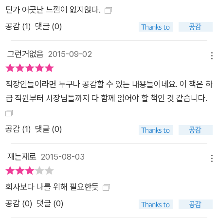
딘가 어긋난 느낌이 없지않다.
하지만 직장에서 과도한 업무로 힘들고 지쳐도 대개는 이를 “모
공감 (
1
)
댓글 (0)
르는 체”한다. 그러나 경고 신호가 오는데도 이를 무시하면 더 심
각한 상태에 이르게 된다. 최근의 연구 결과에 따르면 “스트레스
그런거없음
2015-09-02
호르몬이 뇌까지 올라가면 우리의 인지 방식까지 바꾸어 놓아, 왜
메뉴
곡된 시선으로 상황을 바라보고 이를 벗어나는 방안에 대해서도
그릇된 판단을 하게 된다”고 한다. 어느 날 갑자기 신호등의 빨간
직장인들이라면 누구나 공감할 수 있는 내용들이네요. 이 책은 하
불을 인지하지 못하고 그냥 길을 건넌다거나 심한 편두통을 겪는
급 직원부터 사장님들까지 다 함께 읽어야 할 책인 것 같습니다.
등 이상증세가 나타난다면 이는 “그동안 업무로 시달린 우리 뇌
에게 우리 몸이 이제 좀 그만하라고 호소하는 순간”이며, 이때에
공감 (
1
)
댓글 (0)
는 우리 몸에 브레이크를 걸어 주어야 한다. 더불어 저자는 번아
웃이 나약해서 생기는 문제가 아님을 강조하면서 직무 기력이 소
재는재로
2015-08-03
메뉴
진되면서 나타나는 현상과 위험성을 자세히 일러 주어 경각심을
일깨운다. 동시에 “번아웃 증후군의 발현은 성격이나 기질, 인성
회사보다 나를 위해 필요한듯
등 태생적 요인에 따라 미리 정해지는 것이 아니다. 이는 위험에
공감 (
0
)
댓글 (0)
처한 사람을 조직적으로 외면하거나 도와주지 않는 분위기의 부