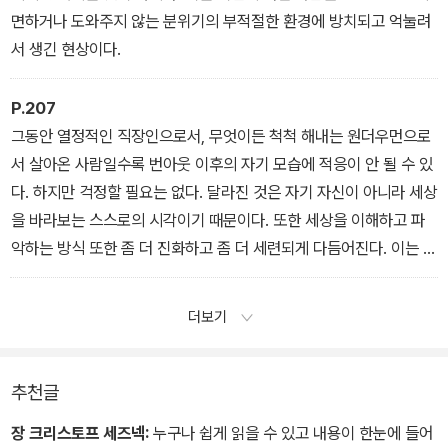
는 방식은 사람마다 크게 달라진다. 다만 성별에 따라 근본적인 차이
면하거나 도와주지 않는 분위기의 부적절한 환경에 방치되고 억눌려
가 있는데, 여성들이 감정 체계(슬픔이나 눈물 등)를 동원하여 표현하
서 생긴 현상이다.
는 반면, 남자들은 신체 건강에 즉각적으로 심각한 영향(심혈관계 문
제나 골절, 궤양 등)을 미치는 생물학적 체계를 동원해 표현한다. 또
P.207
여자들은 만성적인 피로나 지친 기색이 조금이라도 느껴지면 곧 이런
그동안 열정적인 직장인으로서, 무엇이든 척척 해내는 원더우먼으로
신호에 반응하여 속도를 늦추거나 쉬어 가는 경향이 있지만, 남자들
서 살아온 사람일수록 번아웃 이후의 자기 모습에 적응이 안 될 수 있
은 어느 날 갑자기 예기치 못하게 쓰러지는 경우가 많다.
다. 하지만 걱정할 필요는 없다. 달라진 것은 자기 자신이 아니라 세상
을 바라보는 스스로의 시각이기 때문이다. 또한 세상을 이해하고 파
악하는 방식 또한 좀 더 진화하고 좀 더 세련되게 다듬어진다. 이는 차
라리 잘된 일이다. 다만 세상을 바라보는 이 ‘혜안’을 얻기 위해서는
그만큼의 대가가 필요하다. 바로 인고의 시간과 뼈를 깎는 노력, 삶에
더보기
대한 회의라는 값을 치르는 것이다.
추천글
장 크리스토프 세즈넥:
누구나 쉽게 읽을 수 있고 내용이 한눈에 들어