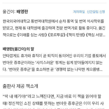
(TA, Transactional Analysis), 가족 치료법 등의 교육을 받았으며,
옮긴이:
배영란
저자파일
신간알림 신청
심리 코치로 활동하는 한편 직무 및 역량 예측 경영과 관련하여 인적
자원 매니저 교육도 진행한다. 프랑스 중견관리직 고용협회에서 대기
한국외국어대학교 통번역대학원에서 순차 통역 및 번역 석사학위를
업 및 중소기업 인사 이동 관련 프로그램을 이끌고 있으며, 산업 보건
받았고, 현재 동 대학원에 출강하며 전문 번역가로 활동 중이다. 옮긴
담당 부서를 상대로 교육도 진행한다. 아울러 ‘직장 내 삶의 질 개선’
책으로는 《미래를 심는 사람》 《포르투갈》 《책의 탄생》 《핵심 서양미
프로그램과 관련하여 개인 상담을 맡고 있고, 번아웃 이후 회복 과정
술사》 《왜 고기를 안 먹기로 한 거야?》 등이 있으며, 《르몽드 디플로
에 중점을 둔 상담실도 설립했다(www.RPBO.fr 참고). 그간의 다양
마티크Le Monde Diplomatique》 한국어판 번역에도 참여하고 있
배영란(옮긴이)의 말
한 연구 실적으로 근로환경개선위원회에서 상을 받기도 했다.
다.
안타깝게도 휴가와 휴직이 곧 퇴직의 동의어인 우리의 기업 풍토에서
번아웃 증후군이라는 ‘사치스러운’ 핑계는 쉽게 받아들여지지 않는
다. ‘번아웃 증후군’을 호소하면 곧 ‘경쟁력 없는 나약한 게으름뱅
이’로 낙인찍혀 다른 회사로 이직하기조차 힘들 것이기 때문이다. 하
지만 직장인 열 명 중 여덟 명이 번아웃 상태에 놓여 있다는 조사 결과
출판사 제공 책소개
가 있을 만큼 번아웃 증후군은 이제 우리가 진지하게 고민해야 하는
“딱 내 얘기야!”라고 느껴진다면, 지금 바로 이 책을 읽어야 할
또 하나의 현대병이 되었다. 비만이나 우울증, (환경의 영향으로 인
때! 정신적인 소진 상태를 뜻하는 번아웃 증후군은 이미 우리 사
한) 비염, 알레르기와 마찬가지로 이제 번아웃 증후군을 구성원 대다