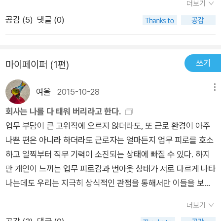
더보기
다. # 다시 자신을 일으켜 세워야 할 시간 : 멈추어 회복한 뒤 사막
하기도 하고, 유치하기도 하지만 기댈 곳이 필요했다. 언제나 답
공감 (
5
)
댓글 (0)
을 건너기 . 어떤 이들은 잘못된 극약 처방을 사용함으로써 현재
은 ‘내’가 알고 있다고 말해왔지만, 그래도 누군가의 목소리로 괜
의 상황을 만회하고자 한다. 하지만 그럴수록 번아웃 증후군이 자
찮다고, 혹은 ‘지금 네 모습이 이래’라고 그대로 말해주는 누군가
기 자신에 대해 진 빚을 받으러 올 때 갚아야 할 몫은 기하급수적
가 필요했다. 많은 시간 동안 나는 과거를 말하고 있었고, 나를 아
쓰기
마이페이퍼 (1편)
으로 늘어난다. 언뜻 보기에는 ‘굿 아이디어’라고 여겨지는 잘못
는 사람들은 ‘내가 가야만 하는 미래’만 이야기해 주었기에, 그냥
된 해결책 . 피로한데도 계속해서 노력한다. . 정상적인 업무 수행
지금의 나를 들어줄 무언가가 필요했다.누구나 지칠 수 있고, 누
여울
2015-10-28
메뉴
을 하고 있다는 느낌을 주기 위해 더 많은 회의에 참석한다. . 더
구나 방황할 수 있으며, 누구나 울 수 있지만, 그러지 말아야 하는
많이, 더 늦게, 더 오래 일한다. . 이 일에서 자신이 없으면 안 되는
이유를 100가지 정도를 달고 살고 있는 사람들은 사실 그렇게 할
회사는 나를 다 태워 버리라고 한다.
존재라고 생각한다. . 어떻게든 일을 끝내기 위해 계속해서 납기
수가 없다. 어쩌면 매일을 웃으며, 매일을 감추며 어딘가에서 혼
업무 부담이 큰 고위직에 오르지 않더라도, 또 근로 환경이 아주
연장을 시도한다. . 불가능한 것을 원하고, 닿을 수 없는 목표를
자서 울고 있을지도 모른다. 하지만, 우리가 일하고, 우리가 돈을
나쁜 편은 아니라 하더라도 근로자는 얼마든지 업무 피로를 호소
겨냥한다. . 주머니에 병가 휴직계를 넣어 둔 채로 출근한다. . 병
벌고 있는 이익을 추구해야 하는 집단과 조직에서는 울고 앉아 있
하고 일찍부터 직무 기력이 소진되는 상태에 빠질 수 있다. 하지
원 침대에서조차 업무를 계속한다. . 주말 동안 처리하겠다는 심
을 수만은 없다고 한다. 이 책을 덜컥 주문한 것도 울고만 있을 수
만 개인이 느끼는 업무 피로감과 번아웃 상태가 서로 다르게 나타
산으로 회사 서류를 집으로 가져온다. . 모든 일이 잘될 것이라고
는 없기 때문이기도 했다.그런데, 사실 이 책은 끝까지 다 읽지도
나는데도 우리는 지극히 상식적인 관점을 통해서만 이들을 보살
이야기한다. . 자신이 참석하지 못한 회의 자료를 요청하여 중요
못했다. 이 책이 도움이 될 것이라는 기대 보다, 그저 책을 읽어야
피려 한다. 16 인적자원의 손실이 회사 자본의 손해임은 말할 것
더보기
한 정보를 놓치지 않으려 한다. . 근무 시간이 아닌데도 집에서 고
한다는 의무감으로 집어들기도 했고, 사실상 쌓여 있는 피로와 목
도 없으며, 지구의 자원이 한정된 것과 마찬가지로 인적 자원 또