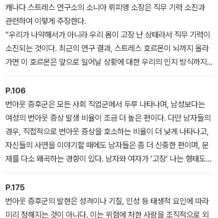
자신과 주변 환경을 돌아보고 자신의 상태를 점검, 극복에 다가갈 수
캐나다 스트레스 연구소의 소니아 뤼피앵 소장은 직무 기력 소진과
있도록 안내한다.
관련하여 이렇게 주장한다.
“우리가 나약해서가 아니라 우리 몸이 고장 난 상태라서 직무 기력이
소진되는 것이다. 최근의 연구 결과, 스트레스 호르몬이 뇌까지 올라
가면 이 호르몬은 앞으로 일어날 상황에 대한 우리의 인지 방식까지
바꾸어 놓는다는 사실이 밝혀졌다. 호르몬의 작용으로 인해 무언가를
바라보는 방식 자체가 달라지는 셈이다. 스트레스를 받으면 받을수록
P.106
스트레스에 대한 우리의 대응 기제도 점차 일반화된다. 컵에 남은 물
번아웃 증후군은 모든 사회 직업군에서 두루 나타나며, 남성보다는
의 양을 바라보는 방식도 달라진다. 이에 따라 우리는 악순환의 고리
여성의 번아웃 증상 발생 비율이 조금 더 높은 편이다. 다만 남자들의
에 빠져들며, 이는 직무 기력 소진 상태로 이어질 수 있다. 왜곡된 시
경우, 직접적으로 번아웃 증상을 호소하는 비율이 더 낮게 나타나고,
선으로 상황을 바라보고, 이를 벗어나는 방안에 대해서도 그릇된 판
자신들의 사연을 이야기할 때에도 남자들은 좀 더 신중한 편이며, 문
단을 하기 때문이다.
제를 다소 왜곡하는 경향이 있다. 남자와 여자가 ‘고장’ 나는 형태도
서로 다르다. 남자들은 일단 직장 내 ‘조직’과 관련하여 문제가 생겼다
고 호소하는 반면, 여자들은 직장 내 ‘관계’를 둘러싼 분위기에 대해
P.175
더 많이 언급한다. 과다 업무나 정신적인 부담, 불합리한 지시 등 번아
번아웃 증후군의 발현은 성격이나 기질, 인성 등 태생적 요인에 따라
웃 증상이 나타나는 이유와 원인은 모두 동일한데, 번아웃이 표현되
미리 정해지는 것이 아니다. 이는 위험에 처한 사람을 조직적으로 외