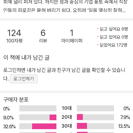
수가 시달리는 ‘흔한’ 질병으로 인식해야 하는 것이다. 더욱이 이는 본
회에 널리 퍼져 있다. 하지만 성과 중심의 기업 풍토 속에서 직장
인 스스로의 업무 습관만을 탓할 수도 없고, 과도한 업무를 강요하는
인들의 피로감은 묻혀 버리기 쉽다. 오히려 ‘일을 열심히 잘하는
회사와 사회 분위기에 그 1차적인 책임이 있기 때문에 전체적인 사회
사람’이라는 명분에 가려 박수를 받기까지 한다. 하지만 번아웃
차원에서의 각성이 필요하다. 이 책을 통해 번아웃 증후군에 대한 사
상태를 방치할 경우, 인지 방식까지 바뀌게 되어 삶의 방향성을
읽고 싶어요 9명
124
6
1
회적 인식이 확산되고 모두에게 정당한 휴가가 충분히 제공될 수 있
상실할 뿐 아니라, 왜곡된 시선으로 상황을 바라보고 그릇된 판단
읽고 있어요 0명
100자평
리뷰
마이페이퍼
다면, 대한민국이 피로사회라는 오명을 벗고 행복한 사회로 도약하는
을 하게 되며 자살에 이르는 극단적인 결과를 가져오기도 한다.
읽었어요 172명
계기가 될 수 있지 않을까?
이 책은 과도한 업무로 인해 자신도 모르게 번아웃 상태에 빠져
이 책에 내가 남긴 글
있는 수많은 직장인들에게 번아웃에 대해 스스로 인식하고 소진
로그인하면 내가 남긴 글과 친구가 남긴 글을 확인할 수 있습니
상태에서 회복해, 주도적으로 자신의 삶을 재편할 수 있는 길을
다.
제시한다. 저자는 개인적인 상황에 따라 자신의 현재 상태에 맞추
로그인하기
어 적용할 수 있도록, 번아웃의 초기 징후와 진단에서 시작해 번
아웃 상태에서 벗어나는 법, 다시 일터로 복귀하는 길과 재발을
구매자 분포
막기 위한 조언까지 번아웃 극복 방법을 단계별로 알려 준다. “번
10대
0%
0%
아웃 증후군은 다각적인 시각과 여러 영역에 걸친 접근법을 가지
20대
7.9%
9.0%
고 풀어야 하는 문제이다. 번아웃 증후군의 문제가 명확히 규정되
30대
13.5%
32.6%
지 않은 오늘날의 상황에서도 번아웃 피해자는 분명히 그 증상을