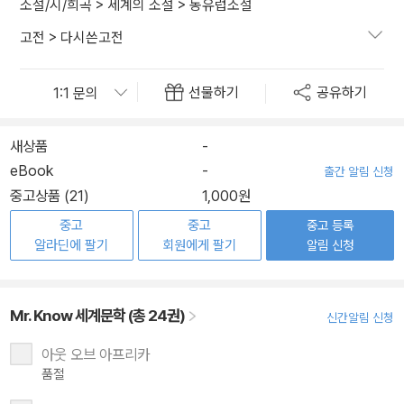
소설/시/희곡
>
세계의 소설
>
동유럽소설
고전
>
다시쓴고전
선물하기
공유하기
새상품
-
eBook
-
출간 알림 신청
중고상품 (21)
1,000원
중고
중고
중고 등록
알라딘에 팔기
회원에게 팔기
알림 신청
Mr. Know 세계문학 (총 24권)
신간알림 신청
아웃 오브 아프리카
품절