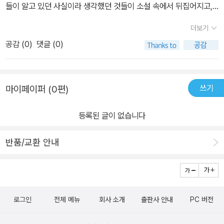
들이 알고 있던 사실이라 생각했던 것들이 소설 속에서 뒤집어지고,
마흔을 바라보는 나이에도 지금까지 그 흔한 파출소 한번 가본적이
뒤틀리는 모습을 볼 수 있다.기독교라는 종교에 대해 지극히 순수한
없는데.....날더러 무조건 죄인이라니.....혹시 남은 생 죄를 지을지 어
더보기
믿음으로 무장하고 있는 사람이라면 거부감을 느낄 수 있을지 모르지
쩔지는 모르지만 무조건 죄인이 되라는 종교에 귀의할 맘은 아직까지
공감 (
0
)
댓글 (0)
만, 좀 더 멀찍이 떨어져서 소설이라는 허구의 세계라는 걸 인정하고
들지 않는게 솔직한 심정이다.
본다면, 신이라는 이름으로 포장되고, 그렇게 믿어지는 한 사람의 인
간이 어떻게 고뇌하고, 망설이며, 선택의 순간에서 주저하는 내면의
쓰기
마이페이퍼 (0편)
모습들을 적나라하게 볼 수 있을 것이다. 자신이 보통 사람이라는 사
실을 분명히 알고 있는 나 같은 사람은 감히 어떻게 흉내도 내 볼 수
등록된 글이 없습니다
없을 것 같은 성스럽고, 존귀한 대상이 오히려 더더욱 인간적일 수 있
다는 사실, 누구나 흔히 겪을 수 있는 인생의 문제를 어떤 모습으로건
반품/교환 안내
똑같이 겪고 있다는 그 점에서 이 소설은 종교를 신성하고, 멀리 있어
서 이해하기 어려운 존재로부터, 우리들 곁에 가까이 함께 하고 있는
친근한 이웃이나 친구로 만들어 줄 수 있을 것이다.
로그인
전체 메뉴
회사 소개
출판사 안내
PC 버전