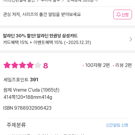
카드/간편결제 할인
무이자 할부
소득공제 320원
관심 저자, 시리즈의 출간 알림을 받아보세요
신청
알라딘 30% 할인! 알라딘 만권당 삼성카드
카드혜택 15% + 이벤트혜택 15% (~2025.12.31)
8
100자평 2편
리뷰 2편
세일즈포인트
391
원제 Vreme C'uda (1965년)
414쪽
120*188mm
414g
ISBN 9788932906423
주제분류
신간알림 신청