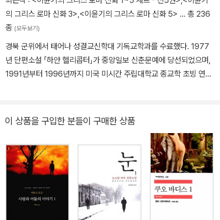
최근작 :
<이윤기의 그리스 로마 신화 1~5 세트 - 전5권>
,
<이윤기
곡을 통해 일약 유고슬라비아를 대표하는 작가로 떠올랐다. 그는 19
의 그리스 로마 신화 3>
,
<이윤기의 그리스 로마 신화 5>
… 총 236
92년 런던에서 숨을 거두었다. 작품으로는 소설로 <기적의 시대>(1
종
(모두보기)
965), <아르세니에 네고반의 순례>(1970), <이카루스 구벨키얀의
경북 군위에서 태어나 성결교신학대 기독교학과를 수료했다. 1977
비상과 추락>(1975), 4부작<금양모피>(1978~1986) 등이 있고,
년 단편소설 「하얀 헬리콥터」가 중앙일보 신춘문예에 당선되었으며,
희곡으로 <에덴에서 동쪽으로>, <흡혈귀를 잡는 법>(1977) 등이
1991년부터 1996년까지 미국 미시간 주립대학교 종교학 초빙 연구
있으며, 라디오 극 대본으로 <안녕, 동무여, 안녕>, <테세우스여, 정
원으로 재직했다. 1998년 중편소설 「숨은 그림 찾기」로 동인 문학상
말 미노타우로스를 죽였는가?>, <내 불멸의 영혼은 누가 죽였는가>
을, 2000년 소설집 『두물머리』로 대산 문학상을 수상했다. 소설집으
등이 있다.
로 『하얀 헬리콥터』, 『외길보기 두길보기』, 『나비 넥타이』가 있으며
이 상품을 구입한 분들이 구매한 상품
장편소설로 『하늘의 문』, 『사랑의 종자』, 『나무가 기도하는 집』이 있
다. 그 밖에 『어른의 학교』, 『무지개와 프리즘』, 『이윤기의 그리스 로
마 신화』, 『꽃아 꽃아 문 열어라』 등의 저서가 있으며, 보리슬라프 페
키치의 『기적의 시대』, 움베르토 에코의 『장미의 이름』, 『장미의 이름
작가 노트』, 『푸코의 진자』, 『전날의 섬』을 비롯해 칼 구스타프 융의
『인간과 상징』, 니코스 카잔차키스의 『미할리스 대장』 등 다수의 책
을 번역했다. 2010년 8월 27일 별세했다.