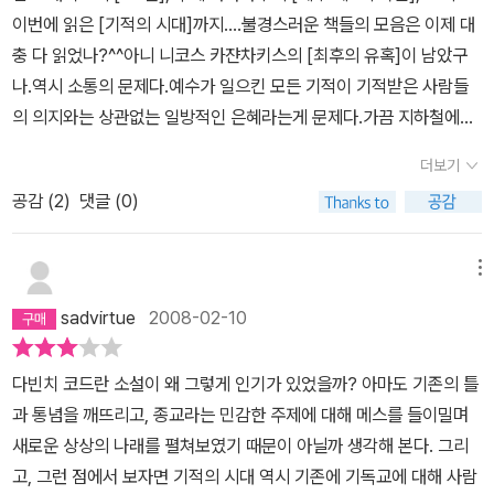
이번에 읽은 [기적의 시대]까지....불경스러운 책들의 모음은 이제 대
충 다 읽었나?^^아니 니코스 카쟌차키스의 [최후의 유혹]이 남았구
나.역시 소통의 문제다.예수가 일으킨 모든 기적이 기적받은 사람들
의 의지와는 상관없는 일방적인 은혜라는게 문제다.가끔 지하철에서
막무가내 말씀을 전하는 사람들.....막무가내로 한바탕 설교를 늘어놓
더보기
는 그들앞에서나는잠시의 평온한 독서시간마저 방해 받으며 내쫓기
공감 (
2
)
댓글 (0)
듯이 옆칸으로 도망간다.여름이라 베란다 문을 열어놓으면 어김없이
아파트옆 교회에서는 찬송가와 통성기도의 울음섞인 괴성이 들려온
다.아파트 주민들이 여러번 구청에 민원도 넣고 목사라는 작자도 만
메뉴
나 보았으나 그들은 꿋꿋했다.주일날 낮에 그러는건 이해 하더라도
sadvirtue
2008-02-10
매주 수,금 밤 10시 어떤때는 11시가 넘어 자정에 가까워져 가는 시간
에 누군가가 소리치며 울부짖는 소릴 듣고 싶은 사람이 어디있겠는
다빈치 코드란 소설이 왜 그렇게 인기가 있었을까? 아마도 기존의 틀
가?이제 3년째 자포자기일까 처음 이사왔을 때만큼 거슬리지는 않으
과 통념을 깨뜨리고, 종교라는 민감한 주제에 대해 메스를 들이밀며
니 저들이 말하는 은혜에 나도 모르는 사이 감화된 것일까? ㅋㅋㅋ....
새로운 상상의 나래를 펼쳐보였기 때문이 아닐까 생각해 본다. 그리
누군가 내 죄를 대신 받았으니 그 빚을 갚으라....?난 집사면서 아파트
고, 그런 점에서 보자면 기적의 시대 역시 기존에 기독교에 대해 사람
대출금이 좀 있고 것두 꼬박꼬박 매달 비싼이자를 물고 있고, 낼 모레