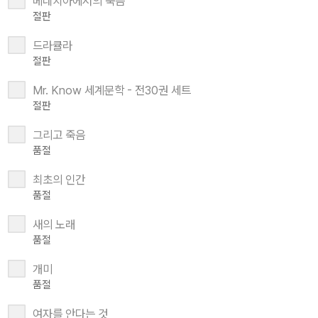
베네치아에서의 죽음
절판
드라큘라
절판
Mr. Know 세계문학 - 전30권 세트
절판
그리고 죽음
품절
최초의 인간
품절
새의 노래
품절
개미
품절
여자를 안다는 것