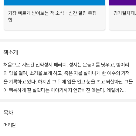
가장 빠르게 받아보는 책 소식 - 신간 알림 총집
경기컬처패스
합
책소개
처음으로 시도된 신약성서 패러디. 성서는 문둥이를 낫우고, 벙어리
의 입을 열며, 소경을 보게 하고, 죽은 자를 살아나게 한 예수의 기적
을 기록하고 있다. 하지만 그 뒤에 입을 열고 눈을 뜨고 되살아난 그들
이 행복하게 잘 살았다는 이야기까지 언급하진 않는다. 왜일까?
페키치의 답은 명료하다. 그들은 "모두 불행하게 되었고" 대부분 "바
목차
로 죽었기 때문이다". 페키치의 패러디는 끝없는 웃음과 함께 사람이
좀 더 행복해지기 위해 반드시 알아야 할 것들을 이야기하고 있다.
머리말