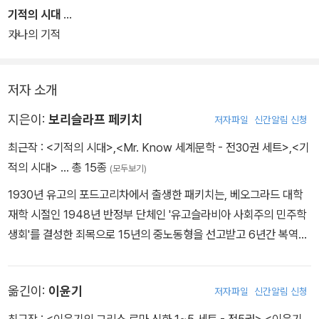
기적의 시대
가나의 기적
저자 소개
지은이:
보리슬라프 페키치
저자파일
신간알림 신청
최근작 :
<기적의 시대>
,
<Mr. Know 세계문학 - 전30권 세트>
,
<기
적의 시대>
… 총 15종
(모두보기)
1930년 유고의 포드고리차에서 출생한 패키치는, 베오그라드 대학
재학 시절인 1948년 반정부 단체인 '유고슬라비아 사회주의 민주학
생회'를 결성한 죄목으로 15년의 중노동형을 선고받고 6년간 복역한
뒤 1958년에 대학을 졸업했다. 대학 졸업 후 그는 전업 작가가 되어
소설, 희곡, 라디오 극, 시나리오 등을 왕성하게 발표하기 시작했다.
옮긴이:
이윤기
저자파일
신간알림 신청
자유로운 창작 활동을 위해 1964년 영국으로 이주한 페케치는 역사
의 흐름을 내밀한 갈등 구조와 독특한 문체로 형상화시틴 소설과 희