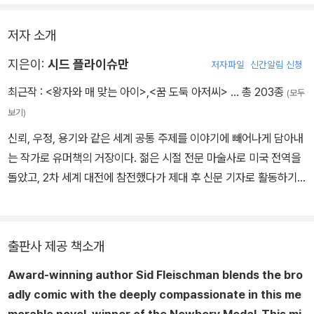
저자 소개
지은이:
시드 플라이슈만
저자파일
신간알림 신청
최근작 :
<왕자와 매 맞는 아이>
,
<꿈 도둑 아저씨>
… 총 203종
(모두
보기)
신뢰, 우정, 용기와 같은 세계 공통 주제를 이야기에 빼어나게 담아내
는 작가로 유머책의 거장이다. 젊은 시절 전문 마술사로 미국 전역을
돌았고, 2차 세계 대전에 참전했다가 제대 후 신문 기자로 활동하기
도 했다. 영화 시나리오와 성인을 위한 소설을 쓰다가, 딸을 위해 자신
의 십 대 시절을 떠올리며 어린이책을 쓰기 시작했다. 플라이슈만은
농담, 유머는 싸구려 문학이라고 여겼던 사람들의 인식을 바꾸어 놓
출판사 제공 책소개
을 만큼 농담, 유머를 작품 속에 훌륭히 녹여 냈고, 많은 평론가들이
Award-winning author Sid Fleischman blends the bro
플라이슈만의 익살맞은 유머를 좋아했다. 《거짓 산》으로 1979년 보
adly comic with the deeply compassionate in this me
스턴 글로브 혼북상을, 1987년 《왕자와 매 맞는 아이》로 뉴베리상을