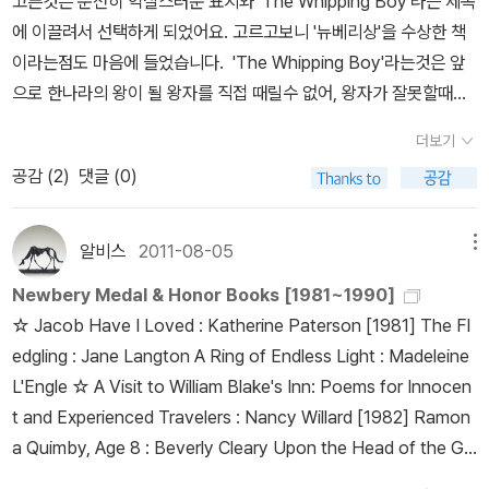
고른것은 순전히 익살스러운 표지와 'The Whipping Boy'라는 제목
읽으면서 마크 트웨인의 <왕자와 거지>가 문득 떠올랐다. 조금 다른
아요. 하지만 막상 책을 읽는순간 완전 몰입해서 전혀 책이 두껍게 느
에 이끌려서 선택하게 되었어요. 고르고보니 '뉴베리상'을 수상한 책
느낌이지만, 비슷한 부분도 약간은 있어서. 모르는 단어들이 너무 많
껴지지 않았답니다. 뉴베리 수상작을 좋아하는 이유중에 하나가 어린
이라는점도 마음에 들었습니다. 'The Whipping Boy'라는것은 앞
아서 버벅댔지만, 끝까지 읽어냈다는 것에 뿌듯함을 느끼고 배울 점
이 책이라고 장르가 현실에 한정적이지 않다는거랍니다. 'The Hou
으로 한나라의 왕이 될 왕자를 직접 때릴수 없어, 왕자가 잘못할때마
많은 재밌는 이야기라고 본다. 어쨌든, 모르는 단어들을 그냥 방치할
se of the Scorpion'는 SF장르로 인간 복제가 가능한 미래 세계에
다 매를 맞는 아이를 가리키는 말이었습니다. 하지만 왕자는 자신을
수는 없기 때문에 다 찾아서 한번쯤은 되돌아보는 시간을 가져야하겠
부자인 사람들은 자신들의 삶을 연장하기 위해 필요한 장기를 자신의
더보기
대신해 맞는 아이를 보며 오히려 즐거워합니다. 자신이 잘못해도 자
다.
체세포를 이용해 복제한 인간의 장기를 적출해 이식할수 있답니다.
공감 (
2
)
댓글 (0)
신이 아닌 다른 사람이 대신 혼나니 무서울것이 없는 왕자랍니다. 어
윤리적인 상황을 피하기 위해 인간 복제시 복제된 인간의 뇌를 파괴
느날 궁정생활이 지루해, 'The Whipping Boy'를 데리고 가출을 감
해 정신불능의 상태로 만들어 놓는데, 주인공은 뇌를 파괴하지 온전
행한 왕자는 운나쁘게도 악명높은 악당을 만나게 되지요. 그동안 자
알비스
2011-08-05
메뉴
히 키워지면서 문제가 발생하게 됩니다. 뉴베리 수상작품이지만 어른
신의 지위를 이용해 놀고 먹던 왕자는 자신의 이름조차 쓸수가 없어,
들도 함께 읽으면 좋을것 같은 책이었답니다. 오히려 아이들이 이 책
Newbery Medal & Honor Books [1981~1990]
오히려 왕자로 인정받지 못하고, 악당들은 'The Whipping Boy'인
을 읽을수 있을까? 하는 생각이 들었어요. ㅎㅎ 다양한 표지 디
☆ Jacob Have I Loved : Katherine Paterson [1981] The Fl
지미가 왕자인줄 알게 됩니다. 지미는 이 기회를 놓치지 않고, 자신이
자인으로 출판되었지만 그래도 제목에 전갈이 들어가서인지 전갈은
edgling : Jane Langton A Ring of Endless Light : Madeleine
왕자인척 행세하지요. 이제 서로의 지위가 바뀌는 순간이예요. 지미
빼놓지 않고 등장하네요. 115. Savvy 표지가 너무 멋져서 읽었던
L'Engle ☆ A Visit to William Blake's Inn: Poems for Innocen
의 기지로 악당들에게 탈출하지만, 왕자는 지미와 헤어지려 하지 않
책이었는데, 내용도 너무 재미있었답니다.밉스 가족에게는 13번째 생
t and Experienced Travelers : Nancy Willard [1982] Ramon
아요. 왕자는 지미와 함께 지내는 동안 자신이 저질렀던 행동들을 부
일날 자신에게 특별한 능력이 생긴답니다. 하지만 주인공 밉스는 다
a Quimby, Age 8 : Beverly Cleary Upon the Head of the Go
끄럽게 여기고 점점 변해집니다. 왕자의 모습이 왠지 달라져보이지
른 가족들과 다르게 너무 하찮은 능력을 갖게 된것을 알고 좌절하는
at: A Childhood in Hungary 1939-1944 : Aranka Siegal ☆ D