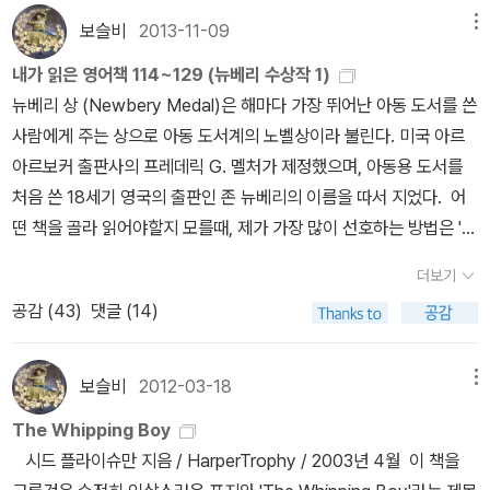
라고 해야 하나? Brat 왕자는 공부하기도 싫어하고 예의범절도 모르
보슬비
2013-11-09
메뉴
고 말도 안 듣는 왕자였다. 그런 왕자의 매를 대신 맞아주는 아이는 바
로 지미라는 아이였다. 지미는 매를 맞으면서도 결코 눈물 흘리지 않
내가 읽은 영어책 114~129 (뉴베리 수상작 1)
았고, 왕자는 읽고 쓰고 셈을 계산할 줄도 몰랐으나 총명한 지미는 어
뉴베리 상 (Newbery Medal)은 해마다 가장 뛰어난 아동 도서를 쓴
깨 너머로 그 모든 것들을 하나씩 배워 나갔다. 모든 것이 따분할 뿐이
사람에게 주는 상으로 아동 도서계의 노벨상이라 불린다. 미국 아르
고 지루했던 왕자는 지미에게 궁밖을 나가자고 하고, 아빠와 살던 궁
아르보커 출판사의 프레데릭 G. 멜처가 제정했으며, 아동용 도서를
밖이 그리워진 지미는 동행한다. 궁밖에 빠져나간 지미와 왕자는 두
처음 쓴 18세기 영국의 출판인 존 뉴베리의 이름을 따서 지었다. 어
명의 노상강도인 코 베가는 빌리와 송곳칼이라는 자와 계속 얽히면서
떤 책을 골라 읽어야할지 모를때, 제가 가장 많이 선호하는 방법은 '뉴
위기를 겪게 된다. 우리의 철없는 망나니 왕자는 궁에서처럼 바깥에
베리상'을 수상한 작품을 고르는것이예요. 딱 제 수준에 맞는 영어와
더보기
서도 자기 뜻대로 될 줄 알지만 자기 뜻대로 모든게 쉽게 되지 않고,
어린이와 청소년을 위한 문학이다보니 감동과 재미 게다가 교훈까지
다른 사람들을 도와주기도 하고, 지미 대신 채찍도 맞기도 한다. 그리
공감 (
43
)
댓글 (14)
확실히 전달해주거든요. 요즘은 오디오북도 듣기 시작하며서 오디오
고 백성들이 자신을 형편없는 망나니 왕자라고 부르면서 걱정하는 것
북과 함께 읽지 않은 뉴베리 수상작품들은 오디오북만 다시 들어볼
을 지켜보면서 자신의 지난날을 되돌아보고 반성하게 된다. 계속해서
계획입니다. 뉴베리 수상작품들은 대부분 번역되어있어, 영어책 읽으
보슬비
2012-03-18
메뉴
두 명의 노상강도와 얽히면서 생명의 위기를 겪지만 결국 둘은 무사
면서 제대로 이해하고 있는지 의심스러울때 비교해서 읽어봐도 도움
The Whipping Boy
히 빠져 나오고, 성으로 돌아와 신분을 뛰어 넘어 친밀한 우정을 깨닫
이 되어요. ^^ 114. The House of the Scorpion 제목과 표지
시드 플라이슈만 지음 / HarperTrophy / 2003년 4월 이 책을
게 되며 다시 제대로 돌아온 왕자는 바른 모습으로 변해간다. 이 책을
가 마음에 구입했지만, 너무 두꺼워서 읽는데 좀 시간이 걸렸던것 같