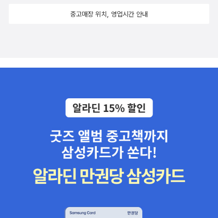
로 분권되어 경악하게 했지만, 스티븐 킹의 책이 워낙 길다보니 이해
불리길 단호하게 거부합니다. 버드의 신사적인 행동은 여러사람들을
중고매장 위치, 영업시간 안내
되긴해요. 그나마 가볍고 재미있어서 용서해주었습니다.^^ 예상치
기쁘게 하기도 하고, 한편으로는 버드가 어린 흑인 고아로써 세상을
못하게 재미있게 읽은책이예요. 솔직히 2권 분권되었다고 하지만, 스
살아 남기 위해서는 얼마나 편견 속에서 힘들게 살았어야했나 하는
티븐킹 책의 분권을 생각하면 최소 3권에서 4권으로 분권되었을 책
생각이 들었어요. 그럼에도 불구하고 너무 바르게 자라준 버드를 보
이었네요.^^ 해양 재난 스릴러에 가깝지만, 공상과학으로 분류했습니
면서 버드의 어머니가 참 대단했다는 생각도 들게하는 책입니
다. '견인도시시리즈' 3권인데, 2권까지 읽었습니다. 1편보다 2편이
다. 역시 인기있는 책이라서인지 다양한 표지 디자인과 판형이 출
더 재미있었으니 3편은 언젠가 읽겠지요.^^ 미래사회를 배경으로 해
간되어 있어요. 원래 오디오북 가격이 만만치 않은데, 뉴베리 수상
서 SF소설로 분률할까?했는데, 판타지적이 느낌도 나서 살짝 헷갈리
작품을 대상으로 저렴한 가격에 페이퍼백과 오디오북을 구입할수 있
는 책이예요. 정확히는 성장문학에 더 가까운것 같습니다.^^ 기대
답니다. 대신 오디오북은 기존의 CD형이 아닌 MP3형으로 1장으로
치에 못 미쳤던 책들이예요. 완전 재미있게 읽은책입니다. 약간 엔딩
만들어내기 때문에 저렴한것 같아요. 121. The Whipping Boy
이 좀 아쉬운점이 있었지만, 전반적으로 무척 재미있게 읽었습니
사실 이 책은 뉴베리 수상작품인줄 몰랐어요. 책을 읽고 나서야 뉴
다. 위의 책 모두 미래사회를 배경으로 했지만, 지구상의 큰 재난후
베리 수상작인줄 알았답니다. 대체적으로 뉴베리 수상작품들은 책 표
의 사회를 그려서 지금의 문명보다 조금 뒤쳐지는 느낌이 드는 책이
지에 엠블을 넣는데, 이 책은 없었던것을 보니 수상하기 전에 출간된
예요. SF소설로 봐야할지 판타지로 봐야할지 살짝 고민했지만, 그래
책이 아니었을까.. 짐작해봅니다. ^^ 'The Whipping Boy'라는것은
도 미래 사회를 배경으로 해서 SF소설로 분류했습니다. 추리/미스
앞으로 한나라의 왕이 될 왕자를 직접 때릴수 없어, 왕자가 잘못할때
터리 (18권) 물만두님 생각하며 읽은 일본 추리소설이예요. 제
마다 매를 맞는 아이를 가리키는 말이랍니다. 다른 디자인과 판