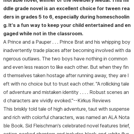
morable novel, winner of the Newbery Medal.
This mi
받았다. 2010년 90세로 세상을 떠날 때까지 어린이책 60여 작품을
ddle grade novel is an excellent choice for tween rea
남겼다.
ders in grades 5 to 6, especially during homeschoolin
g. It's a fun way to keep your child entertained and en
gaged while not in the classroom.
A Prince and a Pauper . . . Prince Brat and his whipping boy
inadvertently trade places after becoming involved with da
ngerous outlaws. The two boys have nothing in common
and even less reason to like each other. But when they fin
d themselves taken hostage after running away, they are l
eft with no choice but to trust each other. "A rollicking tale
of adventure and mistaken identity . . . . Robust scenes an
d characters are vividly evoked."--
Kirkus Reviews
This briskly told tale of high adventure, taut with suspense
and rich with colorful characters, was named an ALA Nota
ble Book. Sid Fleischman's celebrated novel features brief,