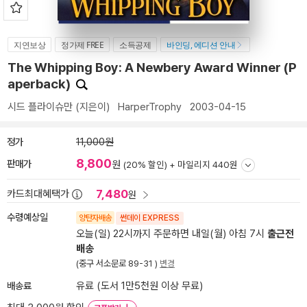
지연보상
정가제 FREE
소득공제
바인딩, 에디션 안내
The Whipping Boy: A Newbery Award Winner (P
aperback)
시드 플라이슈만
(지은이)
HarperTrophy
2003-04-15
정가
11,000원
8,800
판매가
원
(20% 할인) +
마일리지 440원
7,480
카드최대혜택가
원
수령예상일
양탄자배송
썬데이 EXPRESS
오늘(일) 22시까지 주문하면 내일(월) 아침 7시
출근전
배송
(중구 서소문로 89-31 )
변경
배송료
유료 (도서 1만5천원 이상 무료)