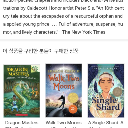
action-packed chapters and includes black-and-white illus
trations by Caldecott Honor artist Peter S s. "An 18th cent
ury tale about the escapades of a resourceful orphan and
a spoiled young prince. . . . Full of adventure, suspense, hu
mor, and lively characters."--
The New York Times
이 상품을 구입한 분들이 구매한 상품
Dragon Masters
Walk Two Moons
A Single Shard: A