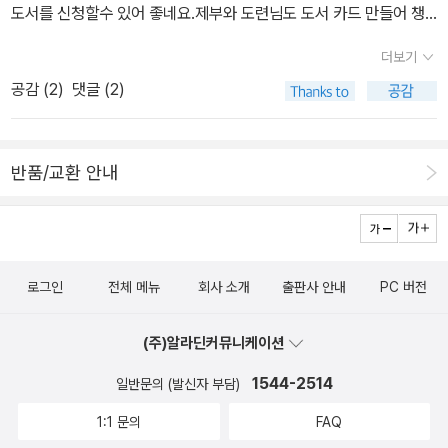
장용이랄까? 오래전부터 읽을 계획이었는데, 5권이 출판되어서 올
만하게 읽었는데, 익숙치 않은 시대배경과 사투리로 초반에 읽는데
도서를 신청할수 있어 좋네요.제부와 도련님도 도서 카드 만들어 챙
해 이 시리즈를 완독했네요. 그리스 신화를 현대와 잘 적목해 재해석
살짝 애를 먹었던 책이예요. 그래도 어느 정도 참고 익숙해지니 다 읽
겨 올까 하는 생각도 들었습니다. -.-;;ERC클럽은 한달에 23,000원
더보기
해서 탄생환 판타지 세계가 재미있었어요. 신화를 많이 알수록 더 재
은후에는 보람을 느끼게 했습니다. 다양한 표지 디자인.그래도
회비를 내니 회비보다 뽕을 뽑기 위해 열심히 대출합니다.ㅎㅎ조카들
공감 (
2
)
댓글 (2)
미있는 책입니다. 다음시리즈가 기다려지는 책입니다. 제가 좋아하
제가 읽은 표지가 가장 강렬한것 같습니다. 119. The Corn Grow
이 있어 얼마나 다행인쥐.. 어린이 그림책과 함께 가벼운걸로 골라봤
는 판타지 어드벤쳐 성장동화예요.^^ 초자연적인 현상들이 있어서
s Ripe 책 표지와 삽화를 보고 멕시코적이다 생각했는데, 멕시코
어요.
미스터리로 분류할까?하다가 판타지소설로 분류했어요. 그다지 매력
인과 마야인에 관한 전설을 담은 책이었답니다. 삽화만큼이나 내용도
반품/교환 안내
적이지는 않았습니다. 귀여운 몰리문 시리즈. 올해 5권이 출판되었
무척 매력적이었습니다. 뉴베리 수상작품의 다양성을 또 한번 느끼게
던데, 평소대로라면 구입해서 읽었을테지만 책장에 쌓인 책들을 보며
한 책이기도 합니다. 페이지가 적고 삽화가 있어서 뉴베리 수상작품
4권 기증하고 5권은 도서관에서 구입해달라고 말해보려고요.^
중에 좀 쉽게 접할수 있는 책이랍니다. 120. Bud, Not Buddy
^;; 귀여운 책들. 로맨스로 분류할까? 살짝 고민했지만, 설레이는
인종차별에 관한 이야기를 다루었을거라고 지레 짐작하고, 불편한
로맨스보다 초자연적인 능력이 더 돋보여 판타지로 분류했어요. 솔직
로그인
전체 메뉴
회사 소개
출판사 안내
PC 버전
마음에 미루고 미루다 읽게 된 책이랍니다. 하지만 이 책은 저의 짐작
히 주인공 소녀가 좀 마음에 들지 않아서 다음 시리즈도 읽을지 살짝
과 달리 반대로 진행되면서 읽으면 읽을수록 마음이 밝아지는 것을
고민됩니다. SF소설/ 공상과학 (23권) 재미있게 읽은 SF소설들.
(주)알라딘커뮤니케이션
느끼게 했답니다. 영어로 꽃봉오리라는 뜻의 'Bud 버드'라는 이름을
너무 재미있게 읽어서 리뷰쓰기 불편한 책들. 판타지로 분류해야
가진 소년에게, 그냥 대충 가벼운 사이로 불리는 'Buddy 버디'라는
1544-2514
일반문의 (발신자 부담)
할지, 로맨스로 분류해야할지, 액션 스릴러로 분류해야할지 고민되게
이름으로 불리지 말고, 희망을 뜻하는 '버드'라는 이름을 소중하게 여
1:1 문의
FAQ
만든 책들이예요. 그래도 공상과학에 좀더 가까운듯합니다. 3권으
기라고 엄마는 이야기합니다. 그리고 엄마의 바람대로 버드는 버디라