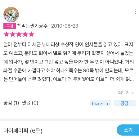
메뉴
책먹는필기공주
2010-08-23
얼마 전부터 다시금 뉴베리상 수상작 영어 원서들을 읽고 있다. 표지
도 예쁘고, 분량도 얇아서 별로 읽기에 무리가 없겠지 싶어서 들었는
데 읽다가, 몇 번이고 그만 덮고 싶을 때가 한 두 번이 아니었다. 거의
좌절 수준에 가깝다고 해야 하나? 쪽수는 90쪽 밖에 안되는데, 모르
는 단어들이 너무 많았다. 이보다 더 두꺼웠어도 이보다 더 쉽게 읽히
는 책들이 꽤나 있었는데, 어찌 된 일인가 싶었다. 어찌 되었든 책을
더보기
덮어버리려고 했으나, 이 책을 읽다가 덮으면 나중에 또 다시 처음부
공감 (
1
)
댓글 (0)
터 읽어야 할 것 같고 해서 모르는 단어들 표시해가면서 그냥 대충 추
론하거나 넘어가면서 읽고 내용들을 어느정도 다 이해했다. 17~18
세기 영국에는 실제로 왕자가 말을 안듣거나 잘못을 하면 대신 매를
쓰기
마이페이퍼 (6편)
맞아주는 아이 제도가 있었다고 한다. 그 제도에 기인하여 쓴 이야기