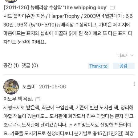
안되는 점 반성합니다. (하지만 외국소설도 일반소설은 8권밖에 되지
가이니 좀 덜 아쉽지만, 원서가 주는 음침한 분위기는 잘 살지 않는것
obiography : Russell Freedman [1988] After The Rain : Nor
[2011-126] 뉴베리상 수상작 'the whipping boy'
않아요.^^;;) 외서는 유아도서(10권)를 제외하고 38권 읽었습니다.
같아요. 또 다른 표지 디자인으로 출판된 책이지만, 개인적으로는
ma Fox Mazer Hatchet : Gary Paulsen ☆ Joyful Noise: Po
시드 플라이슈만 지음 / HarperTrophy / 2003년 4월판매가 : 6,6
일주일에 한권씩 읽은셈이네요. 그런데 대부분 판타지소설이 많았네
처음 출판된 책 표지가 가장 마음에 들어요. 117. The Wanderer
ems for Two Voices : Paul Fleischman [1989] In The Begin
30원 : 96쪽 (5/10~5/10)뉴베리상 수상작이고, 가벼운 페이지에
요. 상반기에는 행복한 책 읽기를 한것 같습니다. 판타지 (31
제가 읽은 책은 첫번째 표지 디자인이예요. 샤론 크리치의 책을 몇권
ning: Creation Stories from Around the World : Virginia Ham
마음에드는 표지와 삽화에 이끌려 읽게 된 책이예요.또 다른 표지 디
권) 어슐러 르귄의 '서부해안시리즈' 성장문학인데, 원서로 읽으면
읽지 않았는데, 읽은 책마다 너무 좋아서 관심 작가로 기억해 두었답
ilton Scorpions : Walter Dean Myers ☆ Number the Stars :
자인도 눈길이 가네요.
더 재미있게 읽지 않았을까?하는 생각이 들었어요. 처음 표지가 너무
니다. 앞으로도 읽고 싶은 책중에 그녀의 책이 몇권 더 있는데 그 책들
Lois Lowry [1990] Afternoon of the Elves : Janet Taylor Li
게임 타이틀스러움이 마음에 들지 않았는데, 계속보니 은근히 매력이
도 무척 기대가 되어요. 이 책을 읽으면서 라디오 코드를 배워서 재미
더보기
sle Shabanu, Daughter of the Wind : Suzanne Fisher Stapl
있네요. 원서로 읽을까? 번역서로 읽을까 망설였었는데, 도서관에
있었어요. 외우면 좋겠지만 그럴 능력은 못됩니다. ㅠ.ㅠ '바다 바
공감 (
1
)
댓글 (0)
es The Winter Room : Gary Paulsen
6권까지 있어서 결국 번역서로 읽은책이랍니다. 처음 1권이 가장 재
다 바다'라는 제목으로 소개되었다가 올해 원서 제목 '방랑자호'로 바
미있었던것 같아요. 3권까지 읽고 잠시 주춤하고 있습니다. 신화와
꾸어서 출판했네요. 바꾸면서 표지도 바꿔주지... ^^ 118. A Day No
보슬비
2011-05-06
메뉴
미스터리, SF적인 느낌이 드는 책들입니다. 환상적이예요. 실망스
Pigs Would Die 제목과 표지 때문에 닐 조던의 '푸줏간 소년'을 떠
러웠던 3권의 책들. 원서와 번역서를 함께 읽은책입니다. 번역서는
오르게 했던 책이예요. '돼지가 한 마리도 죽지 않던 날'이라는 제목으
이노무 책 욕심.
'하울의 움직이는 성 1,2'로 되어 있어 분권인줄 알았는데, 시리즈 책
로 우리나라에 소개되었는데, 독특하게 양장본과 반양장본으로 나눠
서평도서로 받은책, 최근에 구입한책, 기존에 빌린 도서관 책, 정리해
이네요. 원서 제목은 각기 다른데, 영화 덕을 보려는지 제목을 같이 사
서 출간되었네요. 둘다 표지가 달랐으면 더 좋았을것 같아요.^^ 암튼,
야할 책들이 있는데도....도서관에 희망도서 입수 되었다는 문자 받고
용했네요. '트와일라잇'의 외전. 이미 결말을 아는지라 안타까운 마음
원서 표지가 너무 암울했는지 좀 더 밝은 느낌으로 바뀐것이 그리 나
조르르르 도서관에 달려갔습니다. ㅎㅎ희망도서로 신청한 책들이예
에 읽었는데, 구입해서 읽기에는 좀 가격이 나빠요. -.-;; 매니아층 소
쁘지는 않습니다. 뉴베리 수상작품이고 페이지도 많지 않아서 좀 만
요. 가족들 도서카드로 신청하다보니 분기별로 총15권(1인3권) 희망