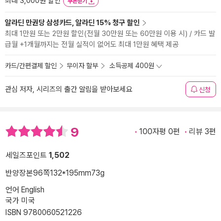
최대 3,000원 할인
쿠폰받기
알라딘 만권당 삼성카드, 알라딘 15% 청구 할인
최대 1만원 또는 2만원 할인(전월 30만원 또는 60만원 이용 시) / 카드 발
급월 +1개월까지는 전월 실적이 없어도 최대 1만원 혜택 제공
카드/간편결제 할인
무이자 할부
소득공제 400원
관심 저자, 시리즈의 출간 알림을 받아보세요
신청
9
100자평 0편
리뷰 3편
세일즈포인트
1,502
반양장본
96쪽
132*195mm
73g
언어 English
국가 미국
ISBN 9780060521226