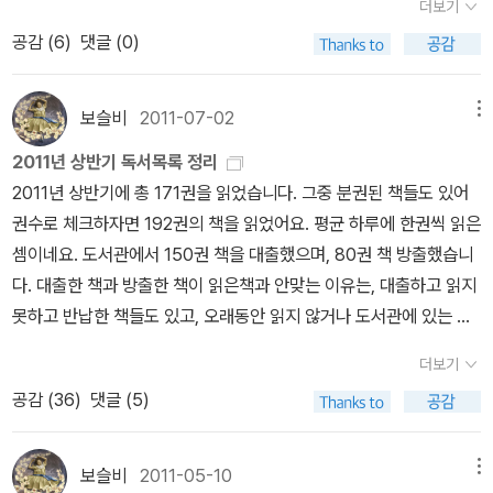
않나요? 나쁜짓만 골라서 할때는 정말 못생겨보였는데, 지금은 이뻐
더보기
데... 원서 표지 디자인의 매력을 확 감퇴시킨 번역서 표지 디자인 ...
icey's Song : Cynthia Voigt [1983] The Blue Sword : Robin
보이네요. 지미와 왕자는 서로 믿고 의지해, 악당을 물리칩니다. 우연
공감 (
6
)
댓글 (0)
ㅠ.ㅠ 배경 색상은 비슷한듯한데, 몽환적인 표지를 유아틱하게 바꾸
McKinley Doctor DeSoto : William Steig Graven Images : P
한 모험을 통해 왕자가 성숙해질수 있어서 정말 다행이었어요. 변하
어 놓은것 같아 슬펐답니다... 미안하지만 만약 번역서 표지가 원서 표
aul Fleischman Homesick: My Own Story : Jean Fritz Swe
지 않은채로 왕자가 왕이 되었더라면, 그 나라의 백성들은 더 힘들어
지였다면 그다지 이 책을 궁금해하지 않았을것 같아요. ^^;; 삽화가 있
et Whispers, Brother Rush : Virginia Hamilton ☆ Dear Mr. H
보슬비
2011-07-02
메뉴
졌을테니깐요.^^ 서로의 입장을 바꿔 생각하면, 상대방을 배려하는
다면 더 좋았을 책인데, 삽화가 없어요. 그나마 마지막에 중요한 의미
enshaw : Beverly Cleary [1984] The Sign of the Beaver : El
마음을 배울수 있는것 같습니다.
2011년 상반기 독서목록 정리
를 지닌 삽화가 2장 등합니다. 2장만으로는 너무 부족해요. ^^ 116.
izabeth George Speare A Solitary Blue: Cynthia Voigt Sug
2011년 상반기에 총 171권을 읽었습니다. 그중 분권된 책들도 있어
The Graveyard Book 닐 게이먼이 뉴베리 상을 수상했다는 이
aring Time : Kathryn Lasky The Wish Giver: Three Tales of
권수로 체크하자면 192권의 책을 읽었어요. 평균 하루에 한권씩 읽은
야기를 듣고 좀 의아했었어요. 그는 어린이책을 안 쓰는줄 알았는데,
Coven Tree : Bill Brittain ☆ The Hero and the Crown : Robi
셈이네요. 도서관에서 150권 책을 대출했으며, 80권 책 방출했습니
상까지 받았으니 말이지요. 닐 게이먼이라는 이름과 함께 제가 좋아
n McKinley [1985] Like Jake and Me : Mavis Jukes The Mo
다. 대출한 책과 방출한 책이 읽은책과 안맞는 이유는, 대출하고 읽지
하는 다크 블루 표지색이 너무 마음에 들었답니다. 은근 제가 표지 엄
ves Make the Man : Bruce Brooks One-Eyed Cat : Paula F
못하고 반납한 책들도 있고, 오래동안 읽지 않거나 도서관에 있는 책
청 밝히는것 같네요.^^ 사실 이 책의 진짜 매력은 책 속의 삽화랍니
ox ☆ Sarah, Plain and Tall : Patricia MacLachlan [1986] Co
은 읽지 않고 정리해서랍니다. 읽은책의 50%가 장르소설이었습니
다. 완전 투박하지만 은근 매력적이랍니다. 'The Graveyard Boo
mmodore Perry In the Land of the Shogun : Rhoda Blumbe
더보기
다. (판타지/SF/추리/미스터리/스릴러/로맨스) 그중 판타지 소설을
k'은 공동묘지판 'The Jungle Book'이랍니다. ^^ 제가 좋아하는
rg Dogsong : Gary Paulsen ☆ The Whipping Boy : Sid Fleis
공감 (
36
)
댓글 (5)
가장 많이 읽었네요. 일반소설은 약 7%인것을 보면 엄청 편식했습니
삽화가 크리스 리들의 그림을 표지로 사용한 책. 왜 이 작품들만 크리
chman [1987] A Fine White Dust : Cynthia Rylant On My H
다. -.-;; 나라별로는 미국문학과 일본문학이 많았어요. 그중 한국책
스 리들의 그름을 사용했는지 궁금하네요. 설마 삽화가 바뀐건가? 해
onor : Marion Dane Bauer Volcano: The Eruption and Heali
은 전체의 1/6 (30권정도)밖에 읽지 못했는데, 일반소설은 6권밖에
서 번역서를 찾아보니 원서 삽화가 같았답니다. 제가 좋아하는 삽화
보슬비
2011-05-10
메뉴
ng of Mount St. Helens : Patricia Lauber ☆ Lincoln: A Phot