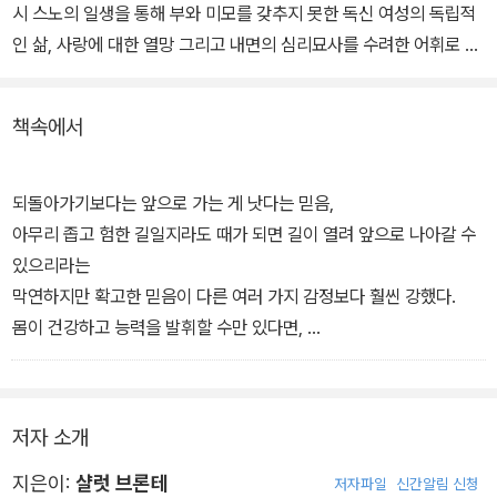
시 스노의 일생을 통해 부와 미모를 갖추지 못한 독신 여성의 독립적
인 삶, 사랑에 대한 열망 그리고 내면의 심리묘사를 수려한 어휘로 표
현해 낸 작품이다. 현재까지도 영국 빅토리아시대의 가장 놀라운 페
미니즘 작품으로 평가받고 있다.
책속에서
주인공이자 소설의 화자인 루시 스노는 불우했던 영국을 떠나 '빌레
트'라는 가상 도시의 기숙학교에 일자리를 얻게 된다. 베크 교장, 존
되돌아가기보다는 앞으로 가는 게 낫다는 믿음,
그레이엄 의사, 동료에서 연인이 된 폴 에마뉘엘 선생 그리고 학생들
아무리 좁고 험한 길일지라도 때가 되면 길이 열려 앞으로 나아갈 수
사이에서 겪는 모험과 갈등을 루시는 차분하고 치밀한 목소리로 천천
있으리라는
히 들려준다.
막연하지만 확고한 믿음이 다른 여러 가지 감정보다 훨씬 강했다.
몸이 건강하고 능력을 발휘할 수만 있다면,
그리고 자유의 여신이 날개를 빌려주고 희망의 여신이 별을 띄워 인
도해 주기만 한다면,
위험과 고독과 불안한 미래는 그리 대단한 불행이 아니다.
저자 소개
어떤 고통이 있더라도 인생은 여전히 인생인 법.
지은이:
샬럿 브론테
저자파일
신간알림 신청