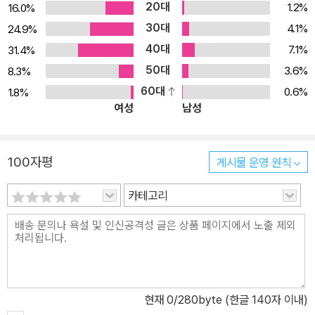
20대
1.2%
16.0%
차분하고 치밀한 목소리로 천천히 들려준다. <빌레트>는 얼핏 <제인
30대
4.1%
24.9%
에어>와 비슷해 보인다. 의지할 곳 없는 주인공의 고난의 연속, 등장
40대
인물들의 생명력 넘치는 개성, 셰익스피어에 필적한다는 시적이고 내
7.1%
31.4%
밀하면서 사실적인 묘사가 그렇다. <빌레트>는 공간적 배경 면에서
50대
3.6%
8.3%
는 사뭇 독특한 면이 있으나 주제 의식 면에서는 샬럿 브론테의 다른
60대
0.6%
1.8%
여성
남성
작품들과 일맥상통한다. 보답 받지 못하는 사랑, 스스로 생활을 꾸려
가야 하는 독신 여성의 어려움, 교육 문제, 의무와 욕구 사이의 갈등.
특히 루시가 겪는 갈등은 당시의 사회적 제약 속에서 ‘여자가 한 남자
100자평
게시물 운영 원칙
의 아내로 살아가는 동시에 자유로운 삶을 추구하는 게 가능한가?’라
는 문제를 제기한다. 이 소설의 시대적 배경이 19세기라는 점을 감안
카테고리
할 때 루시는 앞선 문제의식을 지닌 현대적 여주인공인 셈이다. 현재
까지도 영국 빅토리아시대의 가장 놀라운 페미니즘 작품으로 평가받
고 있다. <빌레트>는 줄거리도 탄탄하지만 심리묘사가 탁월한 작품
으로 널리 인정받는다. 루시의 감정 상태와 내적 갈등, 마음의 고통이
생생하고 치밀하게 표현되어 있으며, 루시의 눈에 비친 여타 등장인
현재
0
/280byte (한글 140자 이내)
물들의 성격 묘사도 일품이다. 전체적으로 심해와 같이 묵직하면서도