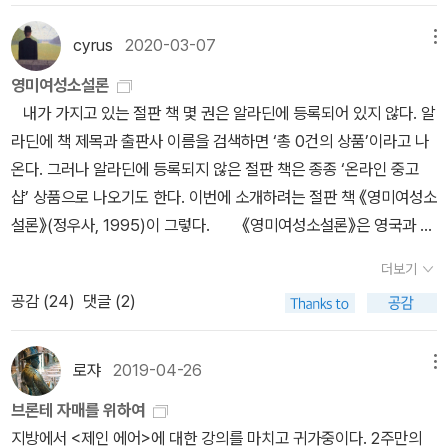
편, 에밀리 1편, 앤 2편이다. 그 가운데 샬럿의 <셜리>(1849)와 앤
라 리> (번역되지 않음)* 목록의 책 제목은 출판되어 있는 책의 제목
의 <와일드펠 홀의 소작인>(1848)이 (분명치 않은 이유로) 아직 국
cyrus
2020-03-07
메뉴
을 따랐으며, <다락방의 미친 여자> (개정 전) 에 나오는 제목과 차
내에 소개되지 않았다. 강의에서는 그 일곱 편 가운데 네 편을 다루려
이가 있을 수 있습니다. * 여러 페이지에 걸쳐 다루고 있는 작품만 포
영미여성소설론
고 샬럿의 작품으론 <교수>와 <제인 에어>를 골랐는데, <빌레트>
함시켰고 일반 폰트 < 볼드체 < 볼드+파란색 글씨 순으로 내용 이
내가 가지고 있는 절판 책 몇 권은 알라딘에 등록되어 있지 않다. 알
가 마음에 걸렸다. 번역본이 없지 않았지만, 새 번역본이 없다는 핑계
해에 필요한 것으로 생각됩니다 (제 생각). - 북플에서는 이 구분이
라딘에 책 제목과 출판사 이름을 검색하면 ‘총 0건의 상품’이라고 나
를 대려고 했다. 그런데, 절판됐던 창비판 <빌레뜨>가 세계문학전집
안 보입니다. * 번역본이 없는 경우 포함시키지 않았습니다.* 마거
온다. 그러나 알라딘에 등록되지 않은 절판 책은 종종 ‘온라인 중고
판으로 이번에 다시 나왔다. <빌레트>를 포함하면 다른 작가의 작품
릿 풀러, 엘리자베스 배럿 브라우닝, 에밀리 브론테 등에 대해 궁금하
샵’ 상품으로 나오기도 한다. 이번에 소개하려는 절판 책 《영미여성소
을 한 편(내지 두 편)을 빼야 하는 일정이라서 고심이 된다. 굉장히
시면 마리아 포포바의 <진리의 발견>이 도움이 됩니다. * 제가 모
설론》(정우사, 1995)이 그렇다. 《영미여성소설론》은 영국과 미
많은 번역본이 나와 있는 <제인 에어>에 비하면 <교수>는 한 종, 그
르는 번역본이 나와있다거나, 어떤 번역판이 좋다거나- 하는 코멘트
국의 여성 작가가 쓴 작품을 분석한 외국 논문을 선별하여 우리말로
리고 <빌레트>는 이제 두 종이 되었다. 이런 쏠림 현상이 강사 입장
더보기
환영합니다. 제보해 주시면 수정 반영하겠습니다 :)+ 밀턴의 <실낙
옮긴 책이다. 논문 한 편을 완역한 것은 아닌데, 책의 분량이 제한된
에서는 유감인데, 네 편의 장편소설 가운데 이가 하나 빠진 것처럼 된
공감 (
24
)
댓글 (2)
원> 이 가장 큰 복병이 될 것 같은 느낌이 드는군요.
관계로 생략된 내용이 있다. 또 논문이 아닌 글 한 편이 있는데, 그 글
<셜리>도 조만간 번역돼 나오면 좋겠다. 샬럿의 경우, 가장 널리 알
은 미국의 작가 토니 모리슨의 노벨 문학상 수상 기념 연설문이다. 1
려지고 중요한 작품은 물론 <제인 에어>이지만, <제인 에어>를 이해
958년부터 이화여대 인문대학 영문과(현재 명칭은 영어영문학과)에
로쟈
2019-04-26
메뉴
하기 위해서라도 나머지 작품들에 대한 독서가 필요하다. 무엇이 다
서 영미소설을 강의해오다가 1996년 2월 말에 정년퇴임을 한 조정
르고 작품간에는 어떤 연관성이 있는지 살펴볼 수 있다. 전지적 강사
브론테 자매를 위하여
호 교수를 기념하기 위해 스물여섯 명의 제자들은 영미 여성 작가에
시점에서는 그렇다...
지방에서 <제인 에어>에 대한 강의를 마치고 귀가중이다. 2주만의