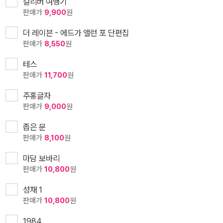
걸리버 여행기
판매가
9,900
원
더 레이븐 - 에드가 앨런 포 단편집
판매가
8,550
원
테스
판매가
11,700
원
주홍글자
판매가
9,000
원
좁은 문
판매가
8,100
원
마담 보바리
판매가
10,800
원
성채 1
판매가
10,800
원
1984