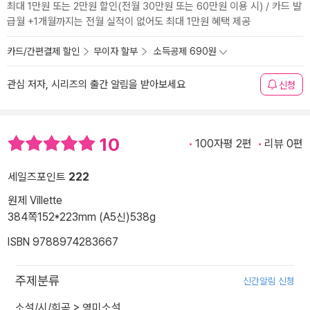
최대 1만원 또는 2만원 할인(전월 30만원 또는 60만원 이용 시) / 카드 발
급월 +1개월까지는 전월 실적이 없어도 최대 1만원 혜택 제공
카드/간편결제 할인
무이자 할부
소득공제 690원
관심 저자, 시리즈의 출간 알림을 받아보세요
신청
10
100자평 2편
리뷰 0편
세일즈포인트
222
원제 Villette
384쪽
152*223mm (A5신)
538g
ISBN 9788974283667
주제분류
신간알림 신청
소설/시/희곡
>
영미소설