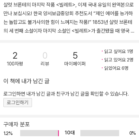
47년 《제인 에어》를 출간하여 엄청난 성공을 거둔다. 1848년 《셜
그가 좋았다.
샬럿 브론테의 마지막 작품 <빌레트>, 이제 국내 유일의 완역본으로
리》를 집필하기 시작하지만, 같은 해 9월부터 1849년 사이에 세 남
만나 보십시오! 한국 양서보급중앙회 추천도서 “제인 에어를 능가하
매 브랜웰, 에밀리, 앤이 차례로 모두 죽는다. 한동안 글 쓰는 것을 중
는 놀랍고도 불가사의한 힘이 느껴지는 작품!” 1853년 샬럿 브론테
단했던 샬럿은 슬픔을 극복하기 위한 수단으로 다시 집필을 시작했으
의 세 번째 소설이자 마지막 소설인 <빌레트>가 출간됐을 때 영국 리
며, 마침내 원고를 완성하여 1849년에 《셜리》를 발표한다. 당대의
얼리즘 문학의 대가 조지 엘리엇이 격찬했던 말이다. 20세기 영국 소
여성으로서는 보기 드물게 독신을 고집했던 샬럿은 1854년 아버지
설가 버지니아 울프 역시 “샬럿 브론테의 가장 훌륭한 소설”이라고
읽고 싶어요 1명
2
0
5
교회의 보좌사제인 아서 벨 니컬스와 결혼하지만, 임신 중에 건강이
평가했다. <빌레트>는 <제인 에어>로 잘 알려진 샬럿 브론테의 마지
읽고 있어요 2명
악화되어 이듬해 봄 서른여덟에 세상을 떠난다. 첫 집필작이나 공개
100자평
리뷰
마이페이퍼
막 소설이다. 가족을 잃고 타국에서의 삶을 홀로 개척해 나가는 주인
읽었어요 6명
되지 않았던 장편소설 《교수》는 1857년, 그의 사후에야 출간된다.
공 루시 스노의 일생을 통해 부와 미모를 갖추지 못한 독신 여성의 독
이 책에 내가 남긴 글
《셜리》에서 《빌레트》(1853)까지, 샬럿의 소설들은 당시 영국 사회
립적인 삶, 사랑에 대한 열망 그리고 내면의 심리묘사를 수려한 어휘
에서 여성이 처해 있던 상황을 생생하게 그려냈으며 여성의 경제적,
로 표현해 낸 탁월한 작품이다. 샬럿 브론테는 실제로 1842~1844
로그인하면 내가 남긴 글과 친구가 남긴 글을 확인할 수 있습니다.
정치적 독립 문제를 정면으로 다루었다. 이 때문에 그의 작품들은 당
년 벨기에 브뤼셀의 한 기숙학교에 체류했기에 <빌레트>는 또 하나
로그인하기
대에는 ‘지나치게 남성적’이라는 평과 함께 ‘불온한 책’으로 여겨지기
의 자전 소설이라고 할 수 있다. 주인공이자 소설의 화자인 루시 스노
도 했으나, 오늘날에는 선구적인 페미니즘 작품으로 재해석되어 널리
는 불우했던 영국을 떠나 ‘빌레트’라는 가상 도시의 기숙학교에 일자
구매자 분포
읽힌다.
리를 얻게 된다. 베크 교장, 존 그레이엄 의사, 동료에서 연인이 된 폴
10대
0%
1.2%
에마뉘엘 선생 그리고 학생들 사이에서 겪는 모험과 갈등을 루시는