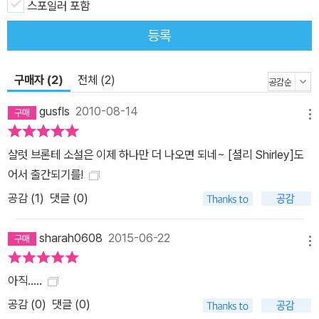
스포일러 포함
잔잔한 분위기가 작품을 관통하고 있다. 샬럿 브론테가 <빌레트>를
집필할 당시 그녀는 저작 활동을 함께하였던 두 여동생 에밀리와 앤
등록
의 죽음을 겪었고, 이때 느꼈던 상실감은 작가의 작품 세계에 깊은 슬
픔으로 영향을 미쳤다. 그렇지만 샬럿 브론테 특유의 섬세한 유머와
구매자 (2)
전체 (2)
경쾌한 장면이 곳곳에 숨어 있어 슬며시 웃게 되는 즐거움 또한 쏠쏠
하다. 페이지를 넘길 때마다 고전을 읽는 이유와 재미를 충분히 느끼
gusfls
2010-08-14
메뉴
게 될 것이다.
샬럿 브론테 소설은 이제 하나만 더 나오면 되네~ [셜리 Shirley]도
어서 출간되기를!
공감 (
1
)
댓글 (0)
sharah0608
2015-06-22
메뉴
아직.....
공감 (
0
)
댓글 (0)