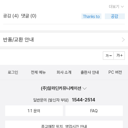
리 셸리 《프랑켄슈타인》 (문학동네, 2012)* 메리 셸리 《프랑켄슈타
이찌로오'라고 표기했다. 확 다 찢어버리고 싶지만 그것이 오랜 출판
장바구니에 넣어둔 상태. 동시대 작가 엘리자베스 개스켈의 전기는
더보기
인》 (열린책들, 2011) 강요된 고독마시아 틸롯슨 / 김순원 4.
사의 표기규범인걸 어쩌랴. 아쉬운 사람이 접고 들어가는 거지. 얼마
예전에 구했고, 이번에 찾은 건 그에 비하면 최신 평전들이다. 이 역시
공감 (
4
)
댓글 (0)
샬럿 브론테 * 샬럿 브론테 《제인 에어》 (펭귄
전에 시공사에서도 <미친 사랑>이라는 작품이 나왔었고 문학동네에
도 브론테 자매의 목사관을 방문하기 전에 읽어야 할 책들이다. 내가
클래식코리아, 2010)* 샬럿 브론테 《제인 에어》 (민음사, 2004)
서는 <만 시게모토 소장의 어머니>가 번역됐었다. [ 미하일
브론테 자매를 위하여 할 수 있는 일은 거기까지다...
1) 여인들, 사회 그리고 성 - 『셜리』존 메이나드 / 이월지 2) 『빌레
불가코프 ]러시아작가 미하일 불가코프의 <개의 심장>이 열린책들
반품/교환 안내
트』에 나타난 성의 혁명케이트 밀렛 / 조정호 3) 『제인 에어』의 결말
에서 번역됐다. 213번째 세계문학전집 작품이다. 불가코프의 사실주
과 페미니스트 신화의 창조헬렌 모글렌 / 오세아 5. 에밀리 브론
의 정서가 잘 반영된 작품이라고 평가받는 <개의 심장>은 나도 처음
테(Emily Brontë) * 에밀리 브론테 《폭풍의 언덕》 (문
접하는 작품이다. 꽤 구미가 당기는 작품이라 꼭 읽어보려 한다. 나는
학동네, 2011)* 에밀리 브론테 《폭풍의 언덕》 (민음사, 2005)
민음사의 <거장과 마르가르타>보다 문학과지성사께 왠지 더 잘 읽히
* [절판] 수전 구바, 산드라 길버트 《다락방의 미친 여자》
로그인
전체 메뉴
회사 소개
출판사 안내
PC 버전
는 느낌이다. 을유에서는 <젊은 의사의 수기. 모르핀>이 나왔었다.
(이후, 2009) 마주 향해 바라보기 - 캐서린 언쇼의 타락산드라 M.
[ 샬럿 브론테 ]샬럿 브론테를 넣을까 말까 하다가 넣은 이
길버트 / 김순식 6. 엘리자베스 개스켈(Elizabeth Gaskell)
(주)알라딘커뮤니케이션
유는 그녀의 번역작이 거의 <제인 에어>위주라는 점을 들 수 있다.
『메리 바튼』에서 형식의 문제캐서린 갤러거 / 전수용 7. 조지 엘
몇 작품 더 있을텐데 <교수>나 <빌레트>밖에 번역이 안돼 답답하다.
1544-2514
일반문의 (발신자 부담)
리엇(George Eliot) * 조지 엘리엇 《미들 마치》
온통 <제인에어>뿐이니 어쩔 수 없었다. 역시나 을유의 장점은 왠만
1:1 문의
FAQ
(주영사, 2019)* 조지 엘리엇 《다니엘 데론다》 (한국문화사, 2016)
하면 단권화 시킨다는 점이다. <베를린 알렉산더 광장>도 단권화 되
* 조지 엘리엇 《아담 비드》 (나남출판, 2009) 1) 『미들 마치』 - 공
고 번역의 질도 좋아 만족했었는데 이번 <제인 에어>도 각 출판사별
중고매장 위치, 영업시간 안내