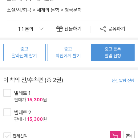
소설/시/희곡
>
세계의 문학
>
영국문학
선물하기
공유하기
중고
중고
중고 등록
알라딘에 팔기
회원에게 팔기
알림 신청
이 책의 전/후속편 (총 2권)
신간알림 신청
빌레트 1
판매가
15,300
원
빌레트 2
판매가
15,300
원
전체선택