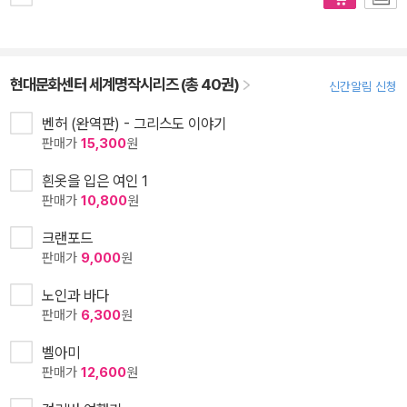
현대문화센터 세계명작시리즈 (총 40권)
신간알림 신청
벤허 (완역판) - 그리스도 이야기
판매가
15,300
원
흰옷을 입은 여인 1
판매가
10,800
원
크랜포드
판매가
9,000
원
노인과 바다
판매가
6,300
원
벨아미
판매가
12,600
원