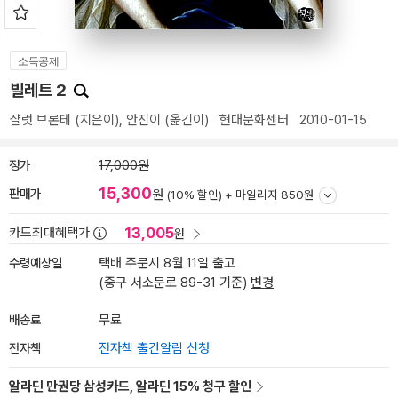
소득공제
빌레트 2
샬럿 브론테
(지은이),
안진이
(옮긴이)
현대문화센터
2010-01-15
정가
17,000원
15,300
판매가
원
(10% 할인) +
마일리지 850원
13,005
카드최대혜택가
원
수령예상일
택배 주문시 8월 11일 출고
(중구 서소문로 89-31 기준)
변경
배송료
무료
전자책
전자책 출간알림 신청
알라딘 만권당 삼성카드, 알라딘 15% 청구 할인