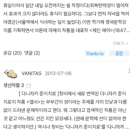
대한 외국 논문을 번역하는 일을 기획했다. 퇴임한 교수와 스물여섯
휴일이어서 일단 내일 오전까지는 쉴 작정이다(회복탄력성이 떨어져
명의 제자 모두 여성이다. * [절판] 케이트 밀렛 《성 정
서 효과가 크지 않더라도 휴식이 필요하다). 그보다 먼저 저녁을 먹어
치학》 (이후, 2009)* 샬럿 브론테 《빌레트》 (현대문화센터, 201
야겠군(서울역에서 식사하는 일이 늘었다).이번 학기에 영국문학강
0) 조정호 교수도 이 책의 집필에 참여했는데, 그녀는 케이트 밀
의를 기획하면서 브론테 자매의 작품을 대표작 <제인 에어>(1847)
렛(Kate Millett)의 《성 정치학》(이후)의 내용 일부를 발췌해서 번
와 <폭풍의 언덕>(1847) 외에 두어 작품 추가하려고도 했는데, 후
역했다. 조 교수는 샬럿 브론테(Charlotte Brontë)의 《빌레트》를
더보기
보가 되는 것은 앤 브론테의 <아그네스 그레이>(1847)를 제외하면
분석한 밀렛의 글을 논문 형태로 편집했다. 이 책의 목차(여성 작가,
공감 (
20
)
댓글 (2)
모두 살럿의 작품들이다. <폭풍의 언덕>이 에밀리의 유일한 작품인
논문 제목, 원저자, 번역자 순으로 기재되어 있다)는 다음과 같다.
데 반해서 살럿은 <제인 에어> 외에도 세 편의 소설을 더 완성했다.
1. 메리 울스턴크래프트(Mary Wollstonecraft)
가장 먼저 썼지만 사후에 발표된 <교수>와 생전에 발표한 <셜리>(1
VANITAS
2013-07-06
메뉴
* 메리 울스턴크래프트 《메리 / 마리아 / 마틸다》 (한국문화사, 201
849), <빌레트>(1853)가 그 목록인데, 이 가운데 <셜리>는 번역
8)* 메리 울스턴크래프트 《여권의 옹호》 (연암서가, 2014) 『여
생산자들 2
되지 않았기에 우리가 더읽어볼 수 있는 건 <교수>와 <빌레트>, 두
성의 학대 혹은 마리아』 - 소설적 옹호모이라 퍼거슨 / 고정자
[ 다니자키 준이치로 ]창비에서 새로 번역된 다니자키 준이
편이다.하지만 최종적으로는 일정은 빼기가 어려워서(조이스의 <율
2. 제인 오스틴(Jane Austen) * 제인 오스틴 《맨스필
치로의 작품 <열쇠>는 부부간의 성이라는 주제를 거의 민낯과 다름
리시스>를 넣으면서다) 한 작품도 추가하지 못했다. 후보군 가운데
드 파크》 (시공사, 2016) 1) 『맨스필드공원』과 노예 제도의 역학
없이 드러낸 문제작이라고 한다. 뭐 그렇다고 엽색적인 작품은 아닌
우선순위를 꼽자면 <교수>, <빌레트>, 그리고 <아그네스 그레이>
조셉 류 / 김정숙 2) 조정된 증오 - 제인 오스틴의 작품 이해 D. W.
것 같고 어느정도 선은 지킨 모양새다. (원래 문학에 선이 없어야 한
순이다. 가을의 영국문학기행 전에는 시간을 낼 수 있을는지. 작품과
하딩 / 윤미경 3. 메리 셸리(Mary Shelley) * 메
다고 생각하지만.) 역시나 창비는 '다니자키 준이치로'를 '다니자끼 준
는 별도로 살럿 브론테의 전기도 읽어보고 싶어서 검색하고 두 권을