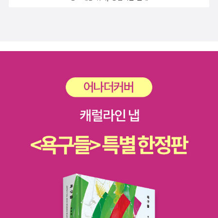
식 세계와 사적 세계 바바라 하디 / 전승혜 2) 조지 엘리엇과 살인의
로 펴놓고 한 번 비교해봐야겠다.
다의(多義)헨리 엘리 / 김설자 8. 버지니아 울프(Virginia Wo
olf) * 버지니아 울프 《등대로》 (솔출판사, 2019)* 버
지니아 울프 《자기만의 방》 (민음사, 2006) 1) 버지니아 울프의
페미니즘J B. 바첼러 / 윤화지 2) 『등대로』에서의 여성론적 상상력
의 힘베스 리겔 도허티 / 장옥경 9. 아이리스 머독(Iris Murdoc
h) * 아이리스 머독 《그물을 헤치고》 (민음사, 2008)*
아이리스 머독 《The Bell》 (신아사, 2003)* 아이리스 머독 《잘려진
머리》 (한국외국어대학교출판부 지식출판원, 1995) 아이리스 머
독 - 런던 배경의 소설들 루이스 마르츠 / 최영 10. 도리스 레싱
(Doris Lessing) * 도리스 레싱 《금색 공책》
(창비, 2019)* 도리스 레싱 《19호실로 가다》 (문예출판사, 2018)*
[절판] 도리스 레싱 《생존자의 회고록》 (황금가지, 2007) 1) 소설
집안의 여인들 - 전후 여성 소설가로나 세이지 / 정덕애 2) 레싱의
『한 남자와 두 여인』의 구성과 모티프오르피아 제인 앨린 / 김옥례
11. 해리엇 비처 스토(Harriet Beecher Stowe) * 해