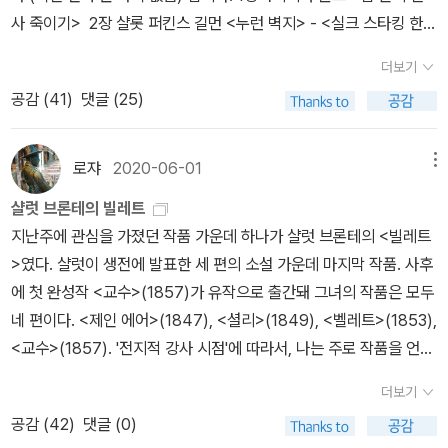
사 죽이기> 2장 샬롯 퍼킨스 길먼 <누런 벽지> - <실크 스타킹 한
켤레>와 <엄마 실격>에 포함되어 있습니다 3장메리 셸리 <최후의
더보기
인간> - (1-2권 분권판 중 1권 품절) 4장제인 오스틴 <사랑과 우정>
공감 (
41
)
댓글 (25)
제인 오스틴 <노생거 사원> 5장제인 오스틴 <맨스필드 파크> 제인
오스틴 <설득> 6장존 밀턴 <실낙원> - 주구장창 언급이 된다고 합
니다 7장조지 엘리엇 <미들 마치> - 무려 1416쪽이고 30년 전의
로쟈
2020-06-01
메뉴
번역판이 개정되어 나온 것입니다. 구입 전 신중하게 고민을 해 보시
샬럿 브론테의 빌레트
길.. - 지만지 고전천줄 시리즈에 축약본이 있습니다. (왼편의 완역
지난주에 관심을 가졌던 작품 가운데 하나가 샬럿 브론테의 <빌레트
판 번역을 참고하여 만들어졌다고 합니다) 메리 셸리 <프랑켄슈타
>였다. 샬럿이 생전에 발표한 세 편의 소설 가운데 마지막 작품. 사후
인>8장에밀리 브론테 <폭풍의 언덕> 9장샬롯 브론테 <교수> 10장
에 첫 완성작 <교수>(1857)가 유작으로 출간돼 그녀의 작품은 모두
샬롯 브론테 <제인 에어> 존 버니언 <천로 역정> 11장샬롯 브론테
네 편이다. <제인 에어>(1847), <셜리>(1849), <벨레트>(1853),
<셜리 Shirley> (번역되지 않음) 12장샬롯 브론테 <빌레트> 13장
<교수>(1857). '전지적 강사 시점'에 따라서, 나는 주로 작품을 언제
조지 엘리엇 <벗겨진 베일> 14장조지 엘리엇 <성직 생활의 장면들
어느 강의에서 다룰지 궁리하게 되는데, 올 가을에 19세기 영국 여성
Scences of Clerical Life> (번역되지 않음) 조지 엘리엇 <미들 마
더보기
작가들을 다루면서 브론테 자매의 작품을 읽어볼 계획이다. 샬럿과
치> 15-16장에밀리 디킨슨 시선집 (각각의 시를 확인해보지 못함)
공감 (
42
)
댓글 (0)
에밀리, 앤, 세 자매가 남긴 작품(소설)은 모두 일곱 편으로, 샬럿 4
크리스티나 로세티 <도깨비 시장> 엘리자베스 배럿 브라우닝 <오로