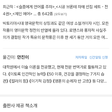
우리를 즐겁게 하던 광경이 모조리 사라지고 우리에게 위안을 주던
최근작 :
<슬픔에게 언어를 주자>
,
<시공 브론테 자매 선집 세트 - 전
소리가 없어지더라도
4권>
,
<제인 에어>
… 총 642종
(모두보기)
눈과 귀는 그대로 남아 능력을 발휘한다.
빅토리아시대 영국문학의 상징과도 같은 여성 소설가이자 시인. 모든
작품이 영미문학 정전의 반열에 올라 있다. 로맨스와 풍자적 사실주
삶이 전쟁이라면 한 손으로 그 전쟁을 치러내야 하는 게 나의 운명이
의가 결합된 작가 특유의 문학풍은 이후 한 세기 동안 거의 모든 여성
었다.
소설가들의 글쓰기에 영향을 끼쳤다. 영국 요크셔주의 브래드퍼드에
서 성공회 신부 집안의 셋째 딸로 태어났다. 여덟 살 때 네 자매가 함
그는 나를 자기와 같은 별 아래 태어난 사람으로 간주했다.
옮긴이:
안진이
저자파일
신간알림 신청
께 카우언브리지 기숙학교에 입학했으나, 열악한 환경으로 인해 두
그리고 자기의 별빛을 내 위에 깃발처럼 펼치고 있었다.
언니는 폐결핵에 걸려 사망한다. 남은 네 남매 샬럿, 브랜웰, 에밀리,
그를 잘 알지 못하고 사랑받지 못했을 때는 그가 냉혹한 괴짜로만 보
대학원에서 미술 이론을 전공했고, 현재 전문 번역가로 활동하고 있
앤 브론테는 자신들만의 가상 세계를 창조하여 이에 대한 글을 놀이
였다.
다. 《이토록 인간적인 능력》 《50 이후, 건강을 결정하는 7가지 습
처럼 쓰며 성장한다. 이후 로헤드 학교에 입학해 학업을 이어간 샬럿
작은 키, 뻣뻣하고 깐깐한 인상, 각진 얼굴, 까무잡잡한 피부, 거동이
관》 《컬러의 힘》 《이기적 감정》 《영혼의 순례자 반 고흐》 등 다양한
은 졸업 이후 그곳에서 3년간 교사 생활을 하며, 그때 느낀 우울함과
다 눈에 거슬렸다.
분야의 책을 우리말로 옮겼다.
고독함을 서정적인 시에 담는다. 학교를 나와 요크셔의 여러 부유한
하지만 그에게 깊은 감명을 받고, 그의 애정으로 살아가고, 그의 가치
집안에서 가정교사로 일하던 그는 1842년 자신만의 학교를 설립하
를 머리로 이해하고,
출판사 제공 책소개
겠다는 꿈을 품고 에밀리 브론테와 함께 벨기에 브뤼셀로 떠난다. 18
그의 훌륭한 인격을 가슴으로 느끼게 된 그때는 이 세상 누구보다도