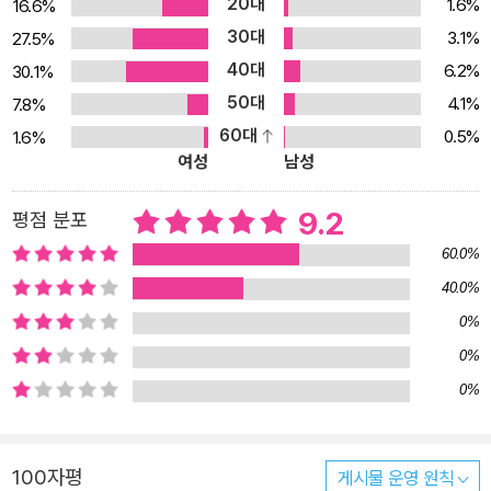
20대
1.6%
16.6%
차분하고 치밀한 목소리로 천천히 들려준다. <빌레트>는 얼핏 <제인
30대
3.1%
27.5%
에어>와 비슷해 보인다. 의지할 곳 없는 주인공의 고난의 연속, 등장
40대
인물들의 생명력 넘치는 개성, 셰익스피어에 필적한다는 시적이고 내
6.2%
30.1%
밀하면서 사실적인 묘사가 그렇다. <빌레트>는 공간적 배경 면에서
50대
4.1%
7.8%
는 사뭇 독특한 면이 있으나 주제 의식 면에서는 샬럿 브론테의 다른
60대
0.5%
1.6%
여성
남성
작품들과 일맥상통한다. 보답 받지 못하는 사랑, 스스로 생활을 꾸려
가야 하는 독신 여성의 어려움, 교육 문제, 의무와 욕구 사이의 갈등.
9.2
평점 분포
특히 루시가 겪는 갈등은 당시의 사회적 제약 속에서 ‘여자가 한 남자
의 아내로 살아가는 동시에 자유로운 삶을 추구하는 게 가능한가?’라
60.0%
는 문제를 제기한다. 이 소설의 시대적 배경이 19세기라는 점을 감안
40.0%
할 때 루시는 앞선 문제의식을 지닌 현대적 여주인공인 셈이다. 현재
0%
까지도 영국 빅토리아시대의 가장 놀라운 페미니즘 작품으로 평가받
0%
고 있다. <빌레트>는 줄거리도 탄탄하지만 심리묘사가 탁월한 작품
0%
으로 널리 인정받는다. 루시의 감정 상태와 내적 갈등, 마음의 고통이
생생하고 치밀하게 표현되어 있으며, 루시의 눈에 비친 여타 등장인
물들의 성격 묘사도 일품이다. 전체적으로 심해와 같이 묵직하면서도
100자평
게시물 운영 원칙