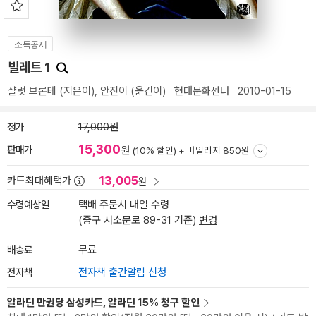
소득공제
빌레트 1
샬럿 브론테
(지은이),
안진이
(옮긴이)
현대문화센터
2010-01-15
정가
17,000원
15,300
판매가
원
(10% 할인) +
마일리지 850원
13,005
카드최대혜택가
원
수령예상일
택배 주문시 내일 수령
(중구 서소문로 89-31 기준)
변경
배송료
무료
전자책
전자책 출간알림 신청
알라딘 만권당 삼성카드, 알라딘 15% 청구 할인