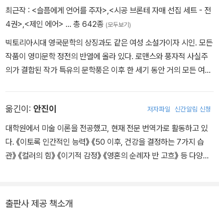
우리를 즐겁게 하던 광경이 모조리 사라지고 우리에게 위안을 주던
최근작 :
<슬픔에게 언어를 주자>
,
<시공 브론테 자매 선집 세트 - 전
소리가 없어지더라도
4권>
,
<제인 에어>
… 총 642종
(모두보기)
눈과 귀는 그대로 남아 능력을 발휘한다.
빅토리아시대 영국문학의 상징과도 같은 여성 소설가이자 시인. 모든
작품이 영미문학 정전의 반열에 올라 있다. 로맨스와 풍자적 사실주
삶이 전쟁이라면 한 손으로 그 전쟁을 치러내야 하는 게 나의 운명이
의가 결합된 작가 특유의 문학풍은 이후 한 세기 동안 거의 모든 여성
었다.
소설가들의 글쓰기에 영향을 끼쳤다. 영국 요크셔주의 브래드퍼드에
서 성공회 신부 집안의 셋째 딸로 태어났다. 여덟 살 때 네 자매가 함
그는 나를 자기와 같은 별 아래 태어난 사람으로 간주했다.
옮긴이:
안진이
저자파일
신간알림 신청
께 카우언브리지 기숙학교에 입학했으나, 열악한 환경으로 인해 두
그리고 자기의 별빛을 내 위에 깃발처럼 펼치고 있었다.
언니는 폐결핵에 걸려 사망한다. 남은 네 남매 샬럿, 브랜웰, 에밀리,
그를 잘 알지 못하고 사랑받지 못했을 때는 그가 냉혹한 괴짜로만 보
대학원에서 미술 이론을 전공했고, 현재 전문 번역가로 활동하고 있
앤 브론테는 자신들만의 가상 세계를 창조하여 이에 대한 글을 놀이
였다.
다. 《이토록 인간적인 능력》 《50 이후, 건강을 결정하는 7가지 습
처럼 쓰며 성장한다. 이후 로헤드 학교에 입학해 학업을 이어간 샬럿
작은 키, 뻣뻣하고 깐깐한 인상, 각진 얼굴, 까무잡잡한 피부, 거동이
관》 《컬러의 힘》 《이기적 감정》 《영혼의 순례자 반 고흐》 등 다양한
은 졸업 이후 그곳에서 3년간 교사 생활을 하며, 그때 느낀 우울함과
다 눈에 거슬렸다.
분야의 책을 우리말로 옮겼다.
고독함을 서정적인 시에 담는다. 학교를 나와 요크셔의 여러 부유한
하지만 그에게 깊은 감명을 받고, 그의 애정으로 살아가고, 그의 가치
집안에서 가정교사로 일하던 그는 1842년 자신만의 학교를 설립하
를 머리로 이해하고,
출판사 제공 책소개
겠다는 꿈을 품고 에밀리 브론테와 함께 벨기에 브뤼셀로 떠난다. 18
그의 훌륭한 인격을 가슴으로 느끼게 된 그때는 이 세상 누구보다도