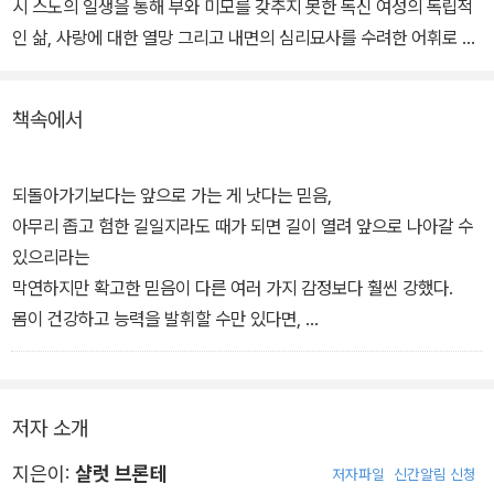
시 스노의 일생을 통해 부와 미모를 갖추지 못한 독신 여성의 독립적
인 삶, 사랑에 대한 열망 그리고 내면의 심리묘사를 수려한 어휘로 표
현해 낸 작품이다. 현재까지도 영국 빅토리아시대의 가장 놀라운 페
미니즘 작품으로 평가받고 있다.
책속에서
주인공이자 소설의 화자인 루시 스노는 불우했던 영국을 떠나 '빌레
트'라는 가상 도시의 기숙학교에 일자리를 얻게 된다. 베크 교장, 존
되돌아가기보다는 앞으로 가는 게 낫다는 믿음,
그레이엄 의사, 동료에서 연인이 된 폴 에마뉘엘 선생 그리고 학생들
아무리 좁고 험한 길일지라도 때가 되면 길이 열려 앞으로 나아갈 수
사이에서 겪는 모험과 갈등을 루시는 차분하고 치밀한 목소리로 천천
있으리라는
히 들려준다.
막연하지만 확고한 믿음이 다른 여러 가지 감정보다 훨씬 강했다.
몸이 건강하고 능력을 발휘할 수만 있다면,
그리고 자유의 여신이 날개를 빌려주고 희망의 여신이 별을 띄워 인
도해 주기만 한다면,
위험과 고독과 불안한 미래는 그리 대단한 불행이 아니다.
저자 소개
어떤 고통이 있더라도 인생은 여전히 인생인 법.
지은이:
샬럿 브론테
저자파일
신간알림 신청