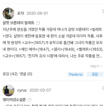
오스틴 <설득> 6장존 밀턴 <실낙원> - 주구장창 언급이 된다고 합
니다 7장조지 엘리엇 <미들 마치> - 무려 1416쪽이고 30년 전의
로쟈
2020-06-01
메뉴
번역판이 개정되어 나온 것입니다. 구입 전 신중하게 고민을 해 보시
샬럿 브론테의 빌레트
길.. - 지만지 고전천줄 시리즈에 축약본이 있습니다. (왼편의 완역
지난주에 관심을 가졌던 작품 가운데 하나가 샬럿 브론테의 <빌레트
판 번역을 참고하여 만들어졌다고 합니다) 메리 셸리 <프랑켄슈타
>였다. 샬럿이 생전에 발표한 세 편의 소설 가운데 마지막 작품. 사후
인>8장에밀리 브론테 <폭풍의 언덕> 9장샬롯 브론테 <교수> 10장
에 첫 완성작 <교수>(1857)가 유작으로 출간돼 그녀의 작품은 모두
샬롯 브론테 <제인 에어> 존 버니언 <천로 역정> 11장샬롯 브론테
네 편이다. <제인 에어>(1847), <셜리>(1849), <벨레트>(1853),
<셜리 Shirley> (번역되지 않음) 12장샬롯 브론테 <빌레트> 13장
<교수>(1857). '전지적 강사 시점'에 따라서, 나는 주로 작품을 언제
조지 엘리엇 <벗겨진 베일> 14장조지 엘리엇 <성직 생활의 장면들
어느 강의에서 다룰지 궁리하게 되는데, 올 가을에 19세기 영국 여성
Scences of Clerical Life> (번역되지 않음) 조지 엘리엇 <미들 마
더보기
작가들을 다루면서 브론테 자매의 작품을 읽어볼 계획이다. 샬럿과
치> 15-16장에밀리 디킨슨 시선집 (각각의 시를 확인해보지 못함)
공감 (
42
)
댓글 (0)
에밀리, 앤, 세 자매가 남긴 작품(소설)은 모두 일곱 편으로, 샬럿 4
크리스티나 로세티 <도깨비 시장> 엘리자베스 배럿 브라우닝 <오로
편, 에밀리 1편, 앤 2편이다. 그 가운데 샬럿의 <셜리>(1849)와 앤
라 리> (번역되지 않음)* 목록의 책 제목은 출판되어 있는 책의 제목
의 <와일드펠 홀의 소작인>(1848)이 (분명치 않은 이유로) 아직 국
cyrus
2020-03-07
메뉴
을 따랐으며, <다락방의 미친 여자> (개정 전) 에 나오는 제목과 차
내에 소개되지 않았다. 강의에서는 그 일곱 편 가운데 네 편을 다루려
이가 있을 수 있습니다. * 여러 페이지에 걸쳐 다루고 있는 작품만 포
영미여성소설론
고 샬럿의 작품으론 <교수>와 <제인 에어>를 골랐는데, <빌레트>
함시켰고 일반 폰트 < 볼드체 < 볼드+파란색 글씨 순으로 내용 이