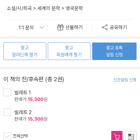
소설/시/희곡
>
세계의 문학
>
영국문학
선물하기
공유하기
중고
중고
중고 등록
알라딘에 팔기
회원에게 팔기
알림 신청
이 책의 전/후속편 (총 2권)
신간알림 신청
빌레트 1
판매가
15,300
원
빌레트 2
판매가
15,300
원
전체선택