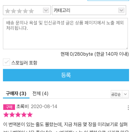
잔잔한 분위기가 작품을 관통하고 있다. 샬럿 브론테가 <빌레트>를
카테고리
집필할 당시 그녀는 저작 활동을 함께하였던 두 여동생 에밀리와 앤
의 죽음을 겪었고, 이때 느꼈던 상실감은 작가의 작품 세계에 깊은 슬
픔으로 영향을 미쳤다. 그렇지만 샬럿 브론테 특유의 섬세한 유머와
경쾌한 장면이 곳곳에 숨어 있어 슬며시 웃게 되는 즐거움 또한 쏠쏠
하다. 페이지를 넘길 때마다 고전을 읽는 이유와 재미를 충분히 느끼
게 될 것이다.
현재
0
/280byte (한글 140자 이내)
스포일러 포함
등록
구매자 (3)
전체 (4)
초록비
2020-08-14
메뉴
이 번역본이 있는 줄도 몰랐는데, 지금 처음 몇 장을 미리보기로 살펴