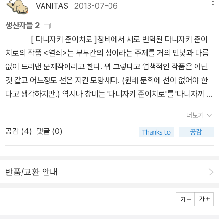
1) 여인들, 사회 그리고 성 - 『셜리』존 메이나드 / 이월지 2) 『빌레
럿 브론테가 최근 도스토옙스키를 밀어냈다”고 했다. “도스토옙스키
VANITAS
2013-07-06
메뉴
트』에 나타난 성의 혁명케이트 밀렛 / 조정호 3) 『제인 에어』의 결말
가 광기에 주목한 것은 광범위하고 심오해 보편적 인간 조건에 대해
생산자들 2
과 페미니스트 신화의 창조헬렌 모글렌 / 오세아 5. 에밀리 브론
성찰케 했지만, 나이 들어 다시 읽으니 그의 감상주의라든지 즉흥적
[ 다니자키 준이치로 ]창비에서 새로 번역된 다니자키 준이
테(Emily Brontë) * 에밀리 브론테 《폭풍의 언덕》 (문
이고 두서없이 긴 문장은 삭제됐어야 마땅했다. 나는 브론테의 소설
치로의 작품 <열쇠>는 부부간의 성이라는 주제를 거의 민낯과 다름
학동네, 2011)* 에밀리 브론테 《폭풍의 언덕》 (민음사, 2005)
‘제인에어’와 ‘빌레트’에 작가로서 뿐만 아니라 여러 모로 많은 빚을
없이 드러낸 문제작이라고 한다. 뭐 그렇다고 엽색적인 작품은 아닌
* [절판] 수전 구바, 산드라 길버트 《다락방의 미친 여자》
지고 있다.” [<태생은 일본, 정신은 영국… 인간의 망각을 캐묻다> 2
것 같고 어느정도 선은 지킨 모양새다. (원래 문학에 선이 없어야 한
(이후, 2009) 마주 향해 바라보기 - 캐서린 언쇼의 타락산드라 M.
017. 10. 08. 조선일보] 노벨 문학상 수상 이후로 그의 작품에 대한
다고 생각하지만.) 역시나 창비는 '다니자키 준이치로'를 '다니자끼 준
길버트 / 김순식 6. 엘리자베스 개스켈(Elizabeth Gaskell)
이야기를 자주 보게 되고 읽게 되어서, 한 작품은 읽어봐야지 생각했
이찌로오'라고 표기했다. 확 다 찢어버리고 싶지만 그것이 오랜 출판
『메리 바튼』에서 형식의 문제캐서린 갤러거 / 전수용 7. 조지 엘
는데, 브론테의 소설 ‘제인에어’와 ‘빌레트’에 작가로서 뿐만 아니라
더보기
사의 표기규범인걸 어쩌랴. 아쉬운 사람이 접고 들어가는 거지. 얼마
리엇(George Eliot) * 조지 엘리엇 《미들 마치》
여러 모로 많은 빚을 지고 있다,는 문장을 보고 나니 분홍분홍한 애정
공감 (
4
)
댓글 (0)
전에 시공사에서도 <미친 사랑>이라는 작품이 나왔었고 문학동네에
(주영사, 2019)* 조지 엘리엇 《다니엘 데론다》 (한국문화사, 2016)
이 마구 샘솟아 오른다. 이 정도 하트뿅뿅이라면 가즈오 이시구로 전
서는 <만 시게모토 소장의 어머니>가 번역됐었다. [ 미하일
* 조지 엘리엇 《아담 비드》 (나남출판, 2009) 1) 『미들 마치』 - 공
작에 도전할 기세다. 샬롯 브론테. 제인에어. 빌레트. 가즈오 이시구로
불가코프 ]러시아작가 미하일 불가코프의 <개의 심장>이 열린책들
식 세계와 사적 세계 바바라 하디 / 전승혜 2) 조지 엘리엇과 살인의
를 다시 보게 된 사연이다.
반품/교환 안내
에서 번역됐다. 213번째 세계문학전집 작품이다. 불가코프의 사실주
다의(多義)헨리 엘리 / 김설자 8. 버지니아 울프(Virginia Wo
의 정서가 잘 반영된 작품이라고 평가받는 <개의 심장>은 나도 처음
olf) * 버지니아 울프 《등대로》 (솔출판사, 2019)* 버
접하는 작품이다. 꽤 구미가 당기는 작품이라 꼭 읽어보려 한다. 나는
지니아 울프 《자기만의 방》 (민음사, 2006) 1) 버지니아 울프의
민음사의 <거장과 마르가르타>보다 문학과지성사께 왠지 더 잘 읽히