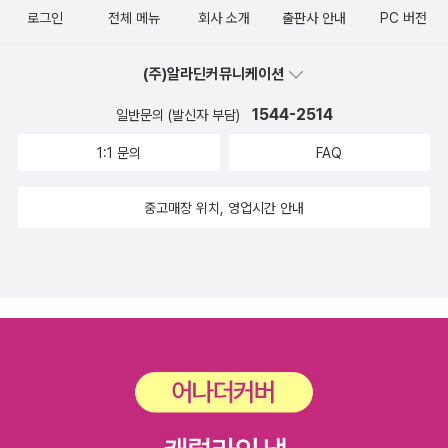
페미니즘J B. 바첼러 / 윤화지 2) 『등대로』에서의 여성론적 상상력
로그인
전체 메뉴
회사 소개
출판사 안내
PC 버전
는 느낌이다. 을유에서는 <젊은 의사의 수기. 모르핀>이 나왔었다.
의 힘베스 리겔 도허티 / 장옥경 9. 아이리스 머독(Iris Murdoc
[ 샬럿 브론테 ]샬럿 브론테를 넣을까 말까 하다가 넣은 이
h) * 아이리스 머독 《그물을 헤치고》 (민음사, 2008)*
(주)알라딘커뮤니케이션
유는 그녀의 번역작이 거의 <제인 에어>위주라는 점을 들 수 있다.
아이리스 머독 《The Bell》 (신아사, 2003)* 아이리스 머독 《잘려진
몇 작품 더 있을텐데 <교수>나 <빌레트>밖에 번역이 안돼 답답하다.
머리》 (한국외국어대학교출판부 지식출판원, 1995) 아이리스 머
1544-2514
일반문의 (발신자 부담)
온통 <제인에어>뿐이니 어쩔 수 없었다. 역시나 을유의 장점은 왠만
독 - 런던 배경의 소설들 루이스 마르츠 / 최영 10. 도리스 레싱
1:1 문의
FAQ
하면 단권화 시킨다는 점이다. <베를린 알렉산더 광장>도 단권화 되
(Doris Lessing) * 도리스 레싱 《금색 공책》
고 번역의 질도 좋아 만족했었는데 이번 <제인 에어>도 각 출판사별
(창비, 2019)* 도리스 레싱 《19호실로 가다》 (문예출판사, 2018)*
중고매장 위치, 영업시간 안내
로 펴놓고 한 번 비교해봐야겠다.
[절판] 도리스 레싱 《생존자의 회고록》 (황금가지, 2007) 1) 소설
집안의 여인들 - 전후 여성 소설가로나 세이지 / 정덕애 2) 레싱의
『한 남자와 두 여인』의 구성과 모티프오르피아 제인 앨린 / 김옥례
11. 해리엇 비처 스토(Harriet Beecher Stowe) * 해
리엇 비처 스토 《톰 아저씨의 오두막》 (문학동네, 2011) 『톰 아저
씨의 오두막집』의 여주인공들엘리자베스 아몬즈 / 오정화 12.
케이트 쇼팽(Kate Chopin) * 케이트 쇼팽 《각성》 (열린
책들, 2019) 오래 잊혀졌던 선구자 - 케이트 쇼팽퍼 세이예스테드