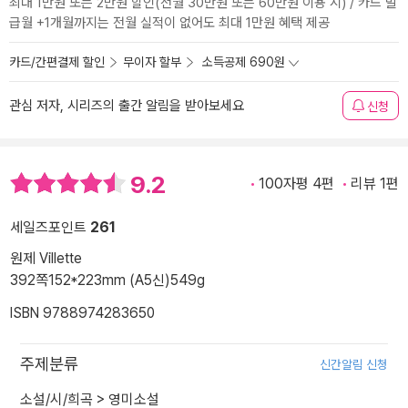
최대 1만원 또는 2만원 할인(전월 30만원 또는 60만원 이용 시) / 카드 발
급월 +1개월까지는 전월 실적이 없어도 최대 1만원 혜택 제공
카드/간편결제 할인
무이자 할부
소득공제 690원
관심 저자, 시리즈의 출간 알림을 받아보세요
신청
9.2
100자평 4편
리뷰 1편
세일즈포인트
261
원제 Villette
392쪽
152*223mm (A5신)
549g
ISBN 9788974283650
주제분류
신간알림 신청
소설/시/희곡
>
영미소설