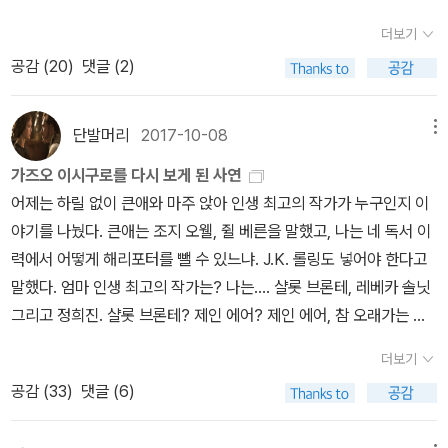
렛(Kate Millett)의 《성 정치학》(이후)의 내용 일부를 발췌해서 번
와 <폭풍의 언덕>(1847) 외에 두어 작품 추가하려고도 했는데, 후
역했다. 조 교수는 샬럿 브론테(Charlotte Brontë)의 《빌레트》를
더보기
보가 되는 것은 앤 브론테의 <아그네스 그레이>(1847)를 제외하면
분석한 밀렛의 글을 논문 형태로 편집했다. 이 책의 목차(여성 작가,
공감 (
20
)
댓글 (2)
모두 살럿의 작품들이다. <폭풍의 언덕>이 에밀리의 유일한 작품인
논문 제목, 원저자, 번역자 순으로 기재되어 있다)는 다음과 같다.
데 반해서 살럿은 <제인 에어> 외에도 세 편의 소설을 더 완성했다.
1. 메리 울스턴크래프트(Mary Wollstonecraft)
가장 먼저 썼지만 사후에 발표된 <교수>와 생전에 발표한 <셜리>(1
단발머리
2017-10-08
메뉴
* 메리 울스턴크래프트 《메리 / 마리아 / 마틸다》 (한국문화사, 201
849), <빌레트>(1853)가 그 목록인데, 이 가운데 <셜리>는 번역
8)* 메리 울스턴크래프트 《여권의 옹호》 (연암서가, 2014) 『여
가즈오 이시구로를 다시 보게 된 사연
되지 않았기에 우리가 더읽어볼 수 있는 건 <교수>와 <빌레트>, 두
성의 학대 혹은 마리아』 - 소설적 옹호모이라 퍼거슨 / 고정자
어제는 하릴 없이 큰애와 마주 앉아 인생 최고의 작가가 누구인지 이
편이다.하지만 최종적으로는 일정은 빼기가 어려워서(조이스의 <율
2. 제인 오스틴(Jane Austen) * 제인 오스틴 《맨스필
야기를 나눴다. 큰애는 조지 오웰, 쥘 베른을 말했고, 나는 네 독서 이
리시스>를 넣으면서다) 한 작품도 추가하지 못했다. 후보군 가운데
드 파크》 (시공사, 2016) 1) 『맨스필드공원』과 노예 제도의 역학
력에서 어떻게 해리포터를 뺄 수 있느냐. J.K. 롤링도 넣어야 한다고
우선순위를 꼽자면 <교수>, <빌레트>, 그리고 <아그네스 그레이>
조셉 류 / 김정숙 2) 조정된 증오 - 제인 오스틴의 작품 이해 D. W.
말했다. 엄마 인생 최고의 작가는? 나는…. 샬롯 브론테, 레베카 솔닛
순이다. 가을의 영국문학기행 전에는 시간을 낼 수 있을는지. 작품과
하딩 / 윤미경 3. 메리 셸리(Mary Shelley) * 메
그리고 정희진. 샬롯 브론테? 제인 에어? 제인 에어, 참 오래가는 인
는 별도로 살럿 브론테의 전기도 읽어보고 싶어서 검색하고 두 권을
리 셸리 《프랑켄슈타인》 (문학동네, 2012)* 메리 셸리 《프랑켄슈타
생의 책이네. 그러게. 어떤 책도 제인 에어를 밀어내질 못 하네. 한계
장바구니에 넣어둔 상태. 동시대 작가 엘리자베스 개스켈의 전기는
더보기
인》 (열린책들, 2011) 강요된 고독마시아 틸롯슨 / 김순원 4.
가 있다는 건 분명하지만, 나한테 제인에어는 뭐랄까... 오늘 아침에
예전에 구했고, 이번에 찾은 건 그에 비하면 최신 평전들이다. 이 역시
공감 (
33
)
댓글 (6)
샬럿 브론테 * 샬럿 브론테 《제인 에어》 (펭귄
는 이런 기사를 봤다. 이시구로는 2015년 뉴욕타임스 북 리뷰와의 인
도 브론테 자매의 목사관을 방문하기 전에 읽어야 할 책들이다. 내가
클래식코리아, 2010)* 샬럿 브론테 《제인 에어》 (민음사, 2004)
터뷰에서 ‘평생 가장 좋아하는 작가는 누구인가’라는 질문에 대해 “샬
브론테 자매를 위하여 할 수 있는 일은 거기까지다...