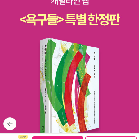
/ 유정은 13. 샬럿 퍼킨스 길먼(Charlotte Perkins Gilman)
* [절판] 샬럿 퍼킨스 길먼 《허랜드》 (아고라, 2016) 「누
런 벽지」와 샬롯 퍼킨즈 길먼일레인 R. 헤지스 / 김정매 14. 이
디스 워튼(Edith Wharton) * 에디스 워튼 《기쁨의
집》 (펭귄클래식코리아, 2008) 숙녀／소설가의 죽음 - 와튼의『환
락의 집』일레인 쇼월터 / 임진희 15. 유도라 웰티(Eudora Welt
y) * [절판] 유도라 웰티 《낙천주의자의 딸》 (토파즈, 2
008) 대담한 딸들루이스 웨스틀링 / 한은구 16. 플래너리 오
코너(Flannery O’Connor) * 플래너리 오코너 《현명한
피》 (IVP, 2019)* 플래너리 오코너 《플래너리 오코너: 오르는 것은
모두 한데 모인다 외 30편》 (현대문학, 2014) 오코너 작품에서의
분신프레데릭 에이젤스 / 박정오 17. 토니 모리슨(Toni Morris
on) * 토니 모리슨 《술라》 (문학동네, 2015) 1) 인간
다움의 분출 - 토니 모리슨 작품의 역사화수잔 윌리스 / 이승은 2)
뒤로가
『술라』 - 실험적인 삶 빅토리아 미들턴 / 서숙 3) 노벨상 수상 기념
기
연설토니 모리슨 / 이영옥 18. 앨리스 워커(Alice Walker)