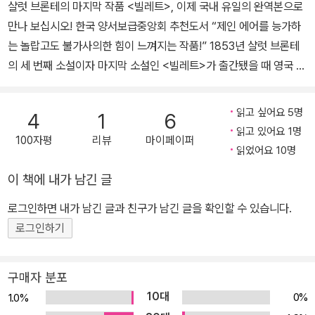
47년 《제인 에어》를 출간하여 엄청난 성공을 거둔다. 1848년 《셜
그가 좋았다.
샬럿 브론테의 마지막 작품 <빌레트>, 이제 국내 유일의 완역본으로
리》를 집필하기 시작하지만, 같은 해 9월부터 1849년 사이에 세 남
만나 보십시오! 한국 양서보급중앙회 추천도서 “제인 에어를 능가하
매 브랜웰, 에밀리, 앤이 차례로 모두 죽는다. 한동안 글 쓰는 것을 중
는 놀랍고도 불가사의한 힘이 느껴지는 작품!” 1853년 샬럿 브론테
단했던 샬럿은 슬픔을 극복하기 위한 수단으로 다시 집필을 시작했으
의 세 번째 소설이자 마지막 소설인 <빌레트>가 출간됐을 때 영국 리
며, 마침내 원고를 완성하여 1849년에 《셜리》를 발표한다. 당대의
얼리즘 문학의 대가 조지 엘리엇이 격찬했던 말이다. 20세기 영국 소
여성으로서는 보기 드물게 독신을 고집했던 샬럿은 1854년 아버지
설가 버지니아 울프 역시 “샬럿 브론테의 가장 훌륭한 소설”이라고
읽고 싶어요 5명
4
1
6
교회의 보좌사제인 아서 벨 니컬스와 결혼하지만, 임신 중에 건강이
평가했다. <빌레트>는 <제인 에어>로 잘 알려진 샬럿 브론테의 마지
읽고 있어요 1명
악화되어 이듬해 봄 서른여덟에 세상을 떠난다. 첫 집필작이나 공개
100자평
리뷰
마이페이퍼
막 소설이다. 가족을 잃고 타국에서의 삶을 홀로 개척해 나가는 주인
읽었어요 10명
되지 않았던 장편소설 《교수》는 1857년, 그의 사후에야 출간된다.
공 루시 스노의 일생을 통해 부와 미모를 갖추지 못한 독신 여성의 독
이 책에 내가 남긴 글
《셜리》에서 《빌레트》(1853)까지, 샬럿의 소설들은 당시 영국 사회
립적인 삶, 사랑에 대한 열망 그리고 내면의 심리묘사를 수려한 어휘
에서 여성이 처해 있던 상황을 생생하게 그려냈으며 여성의 경제적,
로 표현해 낸 탁월한 작품이다. 샬럿 브론테는 실제로 1842~1844
로그인하면 내가 남긴 글과 친구가 남긴 글을 확인할 수 있습니다.
정치적 독립 문제를 정면으로 다루었다. 이 때문에 그의 작품들은 당
년 벨기에 브뤼셀의 한 기숙학교에 체류했기에 <빌레트>는 또 하나
로그인하기
대에는 ‘지나치게 남성적’이라는 평과 함께 ‘불온한 책’으로 여겨지기
의 자전 소설이라고 할 수 있다. 주인공이자 소설의 화자인 루시 스노
도 했으나, 오늘날에는 선구적인 페미니즘 작품으로 재해석되어 널리
는 불우했던 영국을 떠나 ‘빌레트’라는 가상 도시의 기숙학교에 일자
구매자 분포
읽힌다.
리를 얻게 된다. 베크 교장, 존 그레이엄 의사, 동료에서 연인이 된 폴
10대
0%
1.0%
에마뉘엘 선생 그리고 학생들 사이에서 겪는 모험과 갈등을 루시는