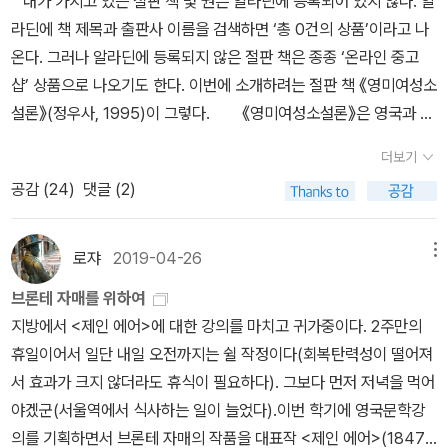
내가 가지고 있는 절판 책 몇 권은 알라딘에 등록되어 있지 않다. 알
가 마음에 걸렸다. 번역본이 없지 않았지만, 새 번역본이 없다는 핑계
해에 필요한 것으로 생각됩니다 (제 생각). - 북플에서는 이 구분이
라딘에 책 제목과 출판사 이름을 검색하면 ‘총 0건의 상품’이라고 나
를 대려고 했다. 그런데, 절판됐던 창비판 <빌레뜨>가 세계문학전집
안 보입니다. * 번역본이 없는 경우 포함시키지 않았습니다.* 마거
온다. 그러나 알라딘에 등록되지 않은 절판 책은 종종 ‘온라인 중고
판으로 이번에 다시 나왔다. <빌레트>를 포함하면 다른 작가의 작품
릿 풀러, 엘리자베스 배럿 브라우닝, 에밀리 브론테 등에 대해 궁금하
샵’ 상품으로 나오기도 한다. 이번에 소개하려는 절판 책 《영미여성소
을 한 편(내지 두 편)을 빼야 하는 일정이라서 고심이 된다. 굉장히
시면 마리아 포포바의 <진리의 발견>이 도움이 됩니다. * 제가 모
설론》(정우사, 1995)이 그렇다. 《영미여성소설론》은 영국과 미
많은 번역본이 나와 있는 <제인 에어>에 비하면 <교수>는 한 종, 그
르는 번역본이 나와있다거나, 어떤 번역판이 좋다거나- 하는 코멘트
국의 여성 작가가 쓴 작품을 분석한 외국 논문을 선별하여 우리말로
리고 <빌레트>는 이제 두 종이 되었다. 이런 쏠림 현상이 강사 입장
더보기
환영합니다. 제보해 주시면 수정 반영하겠습니다 :)+ 밀턴의 <실낙
옮긴 책이다. 논문 한 편을 완역한 것은 아닌데, 책의 분량이 제한된
에서는 유감인데, 네 편의 장편소설 가운데 이가 하나 빠진 것처럼 된
공감 (
24
)
댓글 (2)
원> 이 가장 큰 복병이 될 것 같은 느낌이 드는군요.
관계로 생략된 내용이 있다. 또 논문이 아닌 글 한 편이 있는데, 그 글
<셜리>도 조만간 번역돼 나오면 좋겠다. 샬럿의 경우, 가장 널리 알
은 미국의 작가 토니 모리슨의 노벨 문학상 수상 기념 연설문이다. 1
려지고 중요한 작품은 물론 <제인 에어>이지만, <제인 에어>를 이해
958년부터 이화여대 인문대학 영문과(현재 명칭은 영어영문학과)에
로쟈
2019-04-26
메뉴
하기 위해서라도 나머지 작품들에 대한 독서가 필요하다. 무엇이 다
서 영미소설을 강의해오다가 1996년 2월 말에 정년퇴임을 한 조정
르고 작품간에는 어떤 연관성이 있는지 살펴볼 수 있다. 전지적 강사
브론테 자매를 위하여
호 교수를 기념하기 위해 스물여섯 명의 제자들은 영미 여성 작가에
시점에서는 그렇다...
지방에서 <제인 에어>에 대한 강의를 마치고 귀가중이다. 2주만의
대한 외국 논문을 번역하는 일을 기획했다. 퇴임한 교수와 스물여섯
휴일이어서 일단 내일 오전까지는 쉴 작정이다(회복탄력성이 떨어져
명의 제자 모두 여성이다. * [절판] 케이트 밀렛 《성 정
서 효과가 크지 않더라도 휴식이 필요하다). 그보다 먼저 저녁을 먹어
치학》 (이후, 2009)* 샬럿 브론테 《빌레트》 (현대문화센터, 201
야겠군(서울역에서 식사하는 일이 늘었다).이번 학기에 영국문학강
0) 조정호 교수도 이 책의 집필에 참여했는데, 그녀는 케이트 밀
의를 기획하면서 브론테 자매의 작품을 대표작 <제인 에어>(1847)