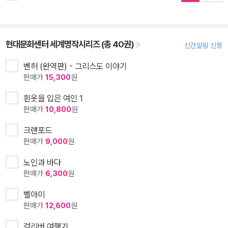
현대문화센터 세계명작시리즈 (총 40권)
신간알림 신청
벤허 (완역판) - 그리스도 이야기
판매가
15,300
원
흰옷을 입은 여인 1
판매가
10,800
원
크랜포드
판매가
9,000
원
노인과 바다
판매가
6,300
원
벨아미
판매가
12,600
원
걸리버 여행기