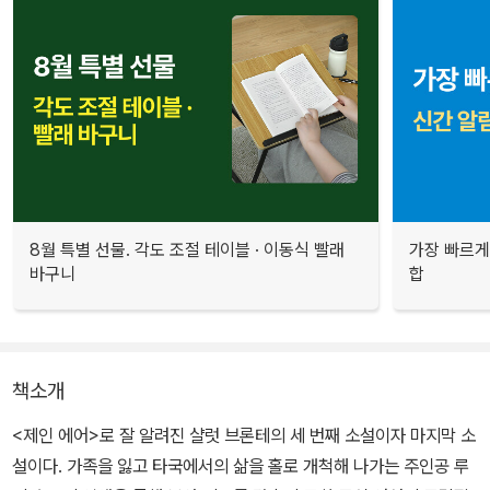
8월 특별 선물. 각도 조절 테이블 · 이동식 빨래
가장 빠르게
바구니
합
책소개
<제인 에어>로 잘 알려진 샬럿 브론테의 세 번째 소설이자 마지막 소
설이다. 가족을 잃고 타국에서의 삶을 홀로 개척해 나가는 주인공 루