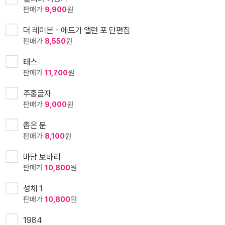
판매가
9,900
원
더 레이븐 - 에드가 앨런 포 단편집
판매가
8,550
원
테스
판매가
11,700
원
주홍글자
판매가
9,000
원
좁은 문
판매가
8,100
원
마담 보바리
판매가
10,800
원
성채 1
판매가
10,800
원
1984