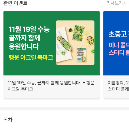
관련 이벤트
전체보기
11월 19일 수능, 끝까지 함께 응원합니다. + 행운
여름방학, 
아크릴 북마크
스터디 플
목차