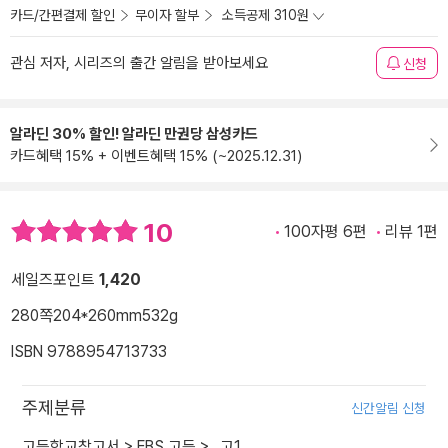
카드/간편결제 할인
무이자 할부
소득공제 310원
관심 저자, 시리즈의 출간 알림을 받아보세요
신청
알라딘 30% 할인! 알라딘 만권당 삼성카드
카드혜택 15% + 이벤트혜택 15% (~2025.12.31)
10
100자평 6편
리뷰 1편
세일즈포인트
1,420
280쪽
204*260mm
532g
ISBN 9788954713733
주제분류
신간알림 신청
고등학교참고서
>
EBS 고등
>
_고1