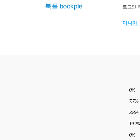
북플 bookple
로그인 
마니아
0%
7.7%
3.8%
19.2
0%