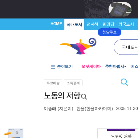
HOME
전자책
만권당
외국도서
국내도서
첫달무료
국내도
분야보기
오뒷세이아
추천마법사
베
무료배송
소득공제
노동의 저항
이종래
(지은이)
한울(한울아카데미)
2005-11-30