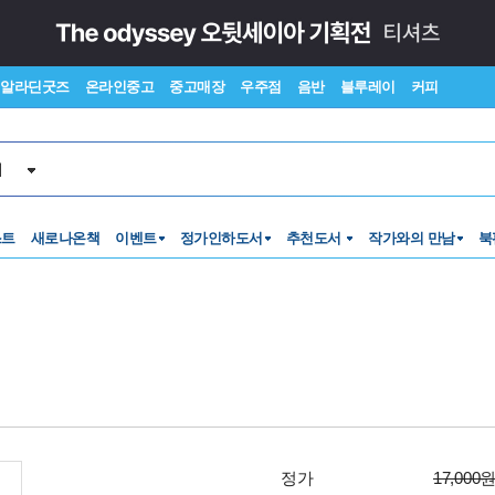
알라딘굿즈
온라인중고
중고매장
우주점
음반
블루레이
커피
서
스트
새로나온책
이벤트
정가인하도서
추천도서
작가와의 만남
북
정가
17,000