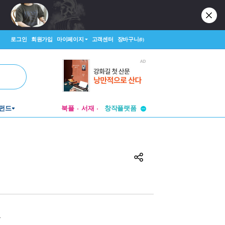
로그인
회원가입
마이페이지
고객센터
장바구니
(0)
투비컨티뉴드
펀드
북플
서재
창작플랫폼
투비컨티뉴드
원