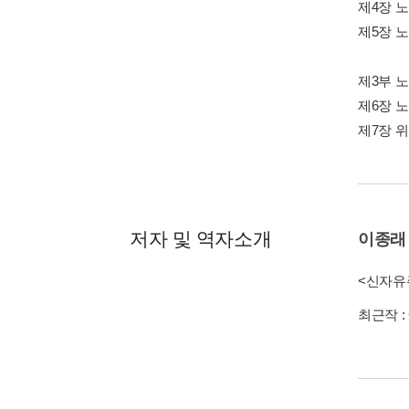
제4장 
제5장 
제3부 
제6장 
제7장 
저자 및 역자소개
이종래
<신자유
최근작 :