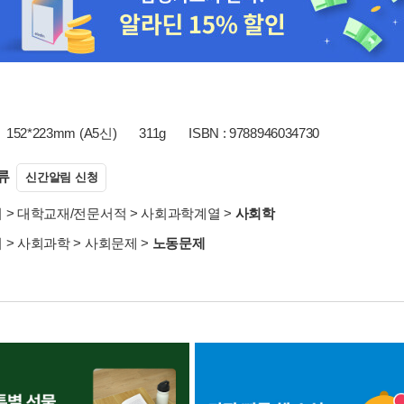
152*223mm (A5신)
311g
ISBN : 9788946034730
류
신간알림 신청
서
>
대학교재/전문서적
>
사회과학계열
>
사회학
서
>
사회과학
>
사회문제
>
노동문제