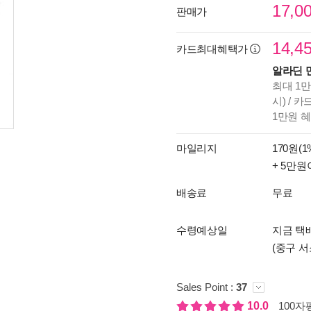
17,0
판매가
14,4
카드최대혜택가
알라딘 
최대 1만
시) / 
1만원 
마일리지
170원(1
+ 5만원
배송료
무료
수령예상일
지금 택배
(중구 서
Sales Point :
37
10.0
100자평