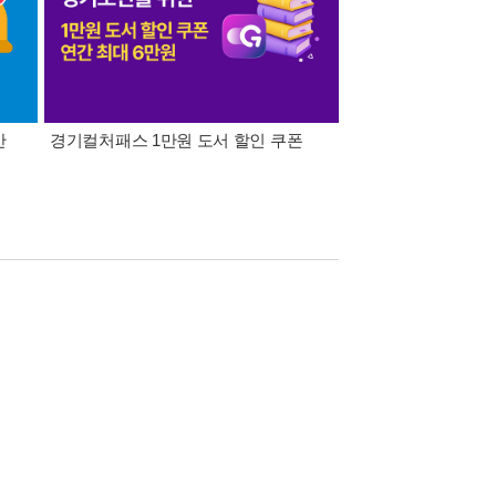
간
경기컬처패스 1만원 도서 할인 쿠폰
삼성카드가 쏜다! 알라