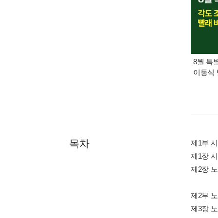
8월 특
이동식 
목차
제1부 
제1장 
제2장 
제2부 
제3장 