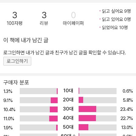
저질렀고, 그들의 오판은 참혹한 대공황을 불러오는데 큰 역할을 했
읽고 싶어요 9명
3
3
0
다. 저자는 작은 정책 하나가 얼마나 큰 반향을 불러일으키는지, 위기
읽고 있어요 0명
100자평
리뷰
마이페이퍼
의 증후가 곳곳에서 어떻게 발견되는지 설명하며 경제의 거대한 흐름
읽었어요 10명
을 짚어나간다. 정책을 만드는 이들은 그것이 시장에 해부용 메스처
이 책에 내가 남긴 글
럼 작용한다고 생각한다. 전체적인 틀에는 아무런 해도 끼치지 않고
외과적 정밀함으로 문제를 제거할 수 있다고 믿는 것이다. 하지만 하
로그인하면 내가 남긴 글과 친구가 남긴 글을 확인할 수 있습니다.
나의 정책은 오히려 해머처럼 작용한다. 경제의 전체적인 흐름을 알
로그인하기
고 싶다면 먼저 정책을 만드는 이들, 금융을 움직이는 자들을 보아야
한다. 저자가 중앙은행 총재들에게 초점을 맞춘 이유도 바로 이 때문
구매자 분포
이다. 경제는 단순한 산술법칙으로 움직이지 않는다. 대공황이라는
10대
0.6%
1.3%
역사적 사건을 통해 금융의 복잡한 구조를 재치 있게 풀어낸 이 책은
20대
5.8%
9.1%
단순히 눈앞의 상황을 보고 대처하는 것에서 벗어나 거대한 경제의
30대
23.4%
10.4%
흐름을 읽고 곳곳에서 위기의 증후를 발견할 수 있는 안목을 길러준
40대
다. 흔들리는 세계 경제, 당신은 경제의 흐름을 제대로 읽고 있는가?
22.7%
11.0%
20세기 초, 전 세계를 뒤흔든 경제 대공황이 있었다. 누구도 피해갈
50대
13.0%
1.9%
수 없었던 이 대규모의 공황을 사람들은 경제 재앙이라고 부른다. 자