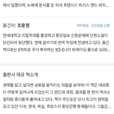
에서 일했으며, 뉴욕에 본사를 둔 피셔 프랜시스 트리스 앤드 와츠에
서 대표 이사를 역임했다. 현재 록 크릭 그룹과 로하틴 그룹 같은 몇
개의 헤지펀드 그룹에서 자문역을 맡고 있으며, 아스펜 보험사의 이
옮긴이:
조윤정
저자파일
신간알림 신청
사이자 브루킹스 연구소의 이사로 있다.
연세대학교 지질학과를 졸업하고 중앙일보 신춘문예에 단편소설이
당선되어 등단했다. 현재 글쓰기와 번역 작업에 전념하고 있다. 옮긴
책으로는 《차트로 주식 투자하는 법》 《나의 트레이딩 룸으로 오라!》
를 비롯한 《알파벳과 여신》 《하버드 경영학 수업》 《현대의학의 역
사》 《모던 타임스》 외 다수가 있다.
출판사 제공 책소개
경제를 알고 싶다면 금융을 움직이는 자들을 보아라! 이 책은 대공황
이 어떻게 일어나게 되었는지 그 원인과 과정, 결과를 한 편의 역사소
설처럼 흥미롭게 풀어내고 있다. 책의 주인공은 당시 최고의 권력을
갖고 있던 미국, 영국, 독일, 프랑스의 중앙은행 총재들이다. 그들은
넘치는 재능과 열정을 가지고 있었지만 때로는 어처구니없는 실수를