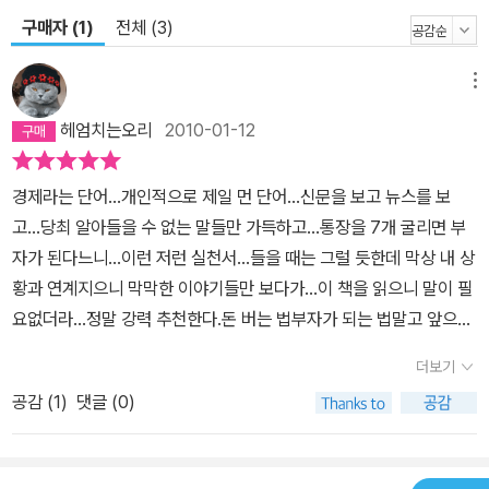
구매자 (1)
전체 (3)
시스템의 규모는 훨씬 커지고 복잡해졌으며 상호 연결성도 더 긴밀해
졌기 때문이다. 작은 나라에서 일어난 경제 위기가 삽시간에 전 세계
를 금융 위기로 몰아간다. 우리는 폭넓게 연결된 세계 경제의 촘촘한
메뉴
그물망 안에서 살고 있는 것이다. 지금 우리에게는 세계 경제와 금융
헤엄치는오리
2010-01-12
의 흐름을 볼 수 있는 눈이 필요하다. 나아가 위기의 전조를 파악하고
한발 앞서 대처할 수 있는 힘을 키워야 한다. 이 책은 진정한 경제적
경제라는 단어...개인적으로 제일 먼 단어...신문을 보고 뉴스를 보
파국을 가늠할 수 있는 시금석이 되어줄 것이며, 동시에 경제를 보는
고...당최 알아들을 수 없는 말들만 가득하고...통장을 7개 굴리면 부
새로운 안목을 길러줄 것이다.
자가 된다느니...이런 저런 실천서...들을 때는 그럴 듯한데 막상 내 상
황과 연계지으니 막막한 이야기들만 보다가...이 책을 읽으니 말이 필
요없더라...정말 강력 추천한다.돈 버는 법부자가 되는 법말고 앞으로
경제가 어떻게 돌아갈까그게 궁금하다면 읽어볼만한 책이다.경제 원
더보기
리에 대한 이야기는 전혀 아니고무척 잘나고 똑똑하지만 알고보면 말
공감 (
1
)
댓글 (0)
썽과 헛점이 많은 세계 여러 은행의 총재들의 이야기가 들어있을 뿐
이다.이야기 자체는 참 재미있는데.... 이들이 결국 세계 경제 대공황
을 몰고 왔다 생각하니 오싹했다.마치 경제가 살아있는 동물 또는 전