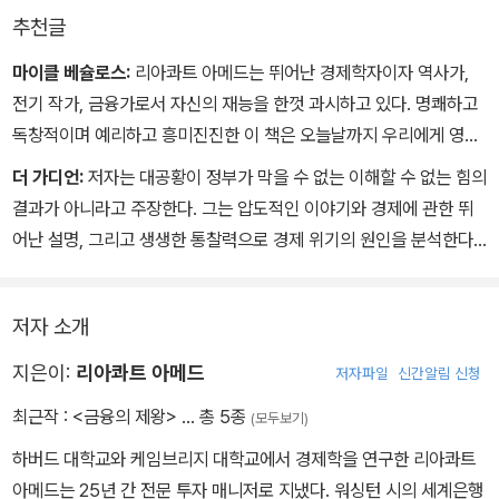
추천글
마이클 베슐로스:
리아콰트 아메드는 뛰어난 경제학자이자 역사가,
전기 작가, 금융가로서 자신의 재능을 한껏 과시하고 있다. 명쾌하고
독창적이며 예리하고 흥미진진한 이 책은 오늘날까지 우리에게 영향
을 미치고 있는 세계 경제사의 결정적인 순간들을 그리고 있다. 경제
더 가디언:
저자는 대공황이 정부가 막을 수 없는 이해할 수 없는 힘의
세계의 기원과 흐름에 대해 알고 싶다면 반드시 이 책을 읽어야 할 것
결과가 아니라고 주장한다. 그는 압도적인 이야기와 경제에 관한 뛰
이다.
어난 설명, 그리고 생생한 통찰력으로 경제 위기의 원인을 분석한다.
저자 소개
지은이:
리아콰트 아메드
저자파일
신간알림 신청
최근작 :
<금융의 제왕>
… 총 5종
(모두보기)
하버드 대학교와 케임브리지 대학교에서 경제학을 연구한 리아콰트
아메드는 25년 간 전문 투자 매니저로 지냈다. 워싱턴 시의 세계은행