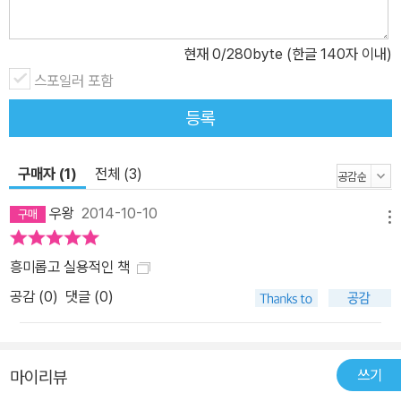
는 안정을 되찾았고, 자본은 세계 곳곳으로 자유로이 이동하기 시작
했다. 하지만 호황 이면에서 금융 시스템은 점점 무너져 가고 있었다.
현재
0
/280byte (한글 140자 이내)
모든 사람들이 안정 장치라고 믿었던 금본위제는 오히려 그들을 구속
스포일러 포함
했고, 세계 경제는 대공황의 깊은 늪에 빠지게 되었다. 1920년대 말
등록
의 경제 붕괴를 다룬 이 책은 단순히 과거의 대공황을 돌아보는 데 멈
추지 않는다. 저자는 경제와 금융 환경을 결정하는 복잡하고 역동적
인 요소들을 통해 위기의 원인을 진단하고 경제 붕괴의 과정을 흥미
구매자 (1)
전체 (3)
롭게 풀어낸다. 저자는 작은 정책 하나가 얼마나 큰 반향을 불러일으
우왕
2014-10-10
키는지, 위기의 증후가 곳곳에서 어떻게 발견되는지 설명하며 경제의
메뉴
거대한 흐름을 짚어나간다. 위기는 마치 데자뷰처럼 반복된다. 이 책
흥미롭고 실용적인 책
을 읽다 보면 과거의 위기가 오늘의 경제 위기와 놀랍도록 흡사하다
공감 (
0
)
댓글 (0)
는 걸 깨닫게 될 것이다. 세계적인 펀드 매니저 조지 소로스와 경제사
학자인 닐 퍼거슨 하버드대 교수가 이 책을 극찬한 것도 바로 이 때문
이다. 이 책은 하나의 사건을 통해 거대한 경제 흐름을 알기 쉽게 설명
하고 나아가 그 속에서 위기를 진단하고 극복하는 방법을 모색한다.
쓰기
마이리뷰
오늘의 경제 위기는 어떤 점에서는 과거보다 더 위험하다. 세계 금융