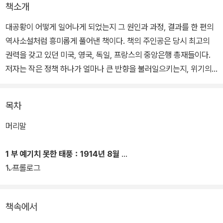
책소개
대공황이 어떻게 일어나게 되었는지 그 원인과 과정, 결과를 한 편의
역사소설처럼 흥미롭게 풀어낸 책이다. 책의 주인공은 당시 최고의
권력을 갖고 있던 미국, 영국, 독일, 프랑스의 중앙은행 총재들이다.
저자는 작은 정책 하나가 얼마나 큰 반향을 불러일으키는지, 위기의
증후가 곳곳에서 어떻게 발견되는지 설명하며 경제의 거대한 흐름을
짚어나간다.
목차
20세기 초, 전 세계를 뒤흔든 경제 대공황이 있었다. 누구도 피해갈
머리말
수 없었던 이 대규모의 공황을 사람들은 경제 재앙이라고 부른다. 자
연 재해처럼 한 개인이나 정부의 통제력을 뛰어넘는 이해할 수 없는
1 부 예기치 못한 태풍：1914년 8월
힘에서 비롯되었다는 생각 때문이다. 하지만 저자는 소수의 그릇된
1. 프롤로그
판단과 잘못된 정책들이 대공황을 불러왔다고 말한다.
책속에서
1920년대 말의 경제 붕괴를 다룬 이 책은 단순히 과거의 대공황을 돌
아보는 데 멈추지 않는다. 저자는 경제와 금융 환경을 결정하는 복잡