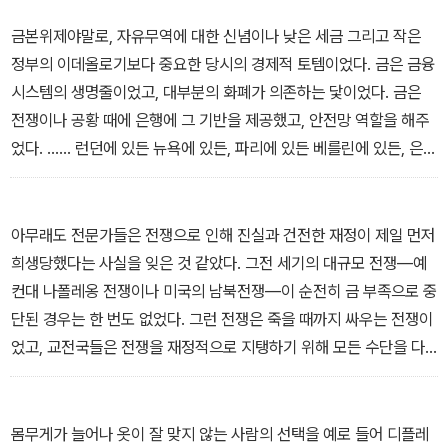
하고 역동적인 요소들을 통해 위기의 원인을 진단하고 경제 붕괴의
금본위제야말로, 자유무역에 대한 신념이나 낮은 세금 그리고 작은
과정을 흥미롭게 풀어낸다. 또한 하나의 사건을 통해 거대한 경제 흐
정부의 이데올로기보다 중요한 당시의 경제적 토템이었다. 금은 금융
름을 알기 쉽게 설명하고 나아가 그 속에서 위기를 진단하고 극복하
시스템의 생명줄이었고, 대부분의 화폐가 의존하는 닻이었다. 금은
는 방법을 모색한다.
전쟁이나 공황 때에 은행에 그 기반을 제공했고, 안전망 역할을 해주
었다. …… 런던에 있든 뉴욕에 있든, 파리에 있든 베를린에 있든, 은행
가들 사이에서는 금본위제가 거의 종교적 열정과 함께 신의 선물로,
시공을 초월하는 행동 규범으로 떠받들어졌다.
― 1. 프롤로그 中
아무래도 전문가들은 전쟁으로 인해 진실과 건전한 재정이 제일 먼저
희생당했다는 사실을 잊은 것 같았다. 그전 세기의 대규모 전쟁―예
컨대 나폴레옹 전쟁이나 미국의 남북전쟁―이 순전히 금 부족으로 중
단된 경우는 한 번도 없었다. 그런 전쟁은 죽을 때까지 싸우는 전쟁이
었고, 교전국들은 전쟁을 재정적으로 지탱하기 위해 모든 수단을 다
동원했다. 세금을 거두거나 돈을 빌리거나 더 많은 양의 돈을 찍어냈
던 것이다.
― 6. 화폐 사령관 中
몸무게가 늘어나 옷이 잘 맞지 않는 사람의 선택을 예로 들어 디플레