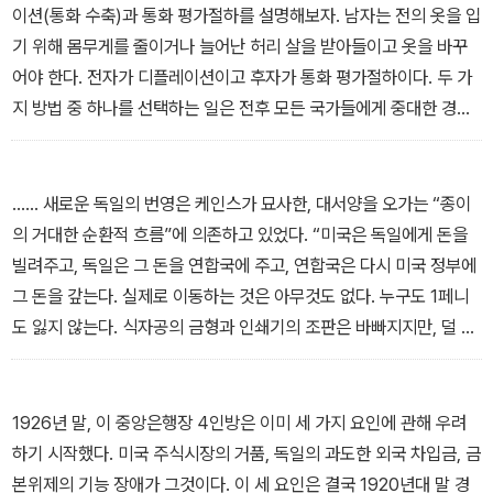
이션(통화 수축)과 통화 평가절하를 설명해보자. 남자는 전의 옷을 입
기 위해 몸무게를 줄이거나 늘어난 허리 살을 받아들이고 옷을 바꾸
어야 한다. 전자가 디플레이션이고 후자가 통화 평가절하이다. 두 가
지 방법 중 하나를 선택하는 일은 전후 모든 국가들에게 중대한 경제
적 결정 사항이 되었다. 디플레이션은 노동자, 기업, 대출자에게, 평가
절하는 저축자에게 부담을 지웠다. 이후 20년 간 세계 경제의 운명은
각 나라가 선택한 길을 따라 움직였다. 미국과 영국은 디플레이션을,
…… 새로운 독일의 번영은 케인스가 묘사한, 대서양을 오가는 “종이
독일과 프랑스는 평가절하를 택했다.
의 거대한 순환적 흐름”에 의존하고 있었다. “미국은 독일에게 돈을
― 9. 야만적 유산 中
빌려주고, 독일은 그 돈을 연합국에 주고, 연합국은 다시 미국 정부에
그 돈을 갚는다. 실제로 이동하는 것은 아무것도 없다. 누구도 1페니
도 잃지 않는다. 식자공의 금형과 인쇄기의 조판은 바빠지지만, 덜 먹
거나 더 일하는 사람은 아무도 없다.” 하지만 음악이 그칠 경우 어떤
일이 벌어질지 예상할 수 있는 사람은 아무도 없었다.
― 11. 도스 플랜의 시작 中
1926년 말, 이 중앙은행장 4인방은 이미 세 가지 요인에 관해 우려
하기 시작했다. 미국 주식시장의 거품, 독일의 과도한 외국 차입금, 금
본위제의 기능 장애가 그것이다. 이 세 요인은 결국 1920년대 말 경