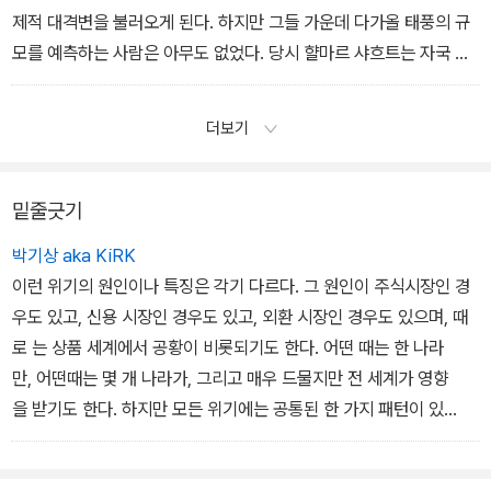
제적 대격변을 불러오게 된다. 하지만 그들 가운데 다가올 태풍의 규
모를 예측하는 사람은 아무도 없었다. 당시 햘마르 샤흐트는 자국 정
부와의 싸움에 여념이 없었고, 몬태규 노먼과 에밀 모로는 서로 다툼
을 벌이고 있었다. 벤저민 스트롱은 늘 그렇듯 두 방면에서 싸움을 하
더보기
고 있었다. 하나는 자신의 건강이었고, 다른 하나는 연방준비제도 내
의 동료들이었다.
― 15. 위스키 한 잔 中
밑줄긋기
박기상 aka KiRK
이런 위기의 원인이나 특징은 각기 다르다. 그 원인이 주식시장인 경
우도 있고, 신용 시장인 경우도 있고, 외환 시장인 경우도 있으며, 때
로 는 상품 세계에서 공황이 비롯되기도 한다. 어떤 때는 한 나라
만, 어떤때는 몇 개 나라가, 그리고 매우 드물지만 전 세계가 영향
을 받기도 한다. 하지만 모든 위기에는 공통된 한 가지 패턴이 있
다. 그 과정이 비슷하 게 탐욕에서 공포로 진행된다는 것이었다.