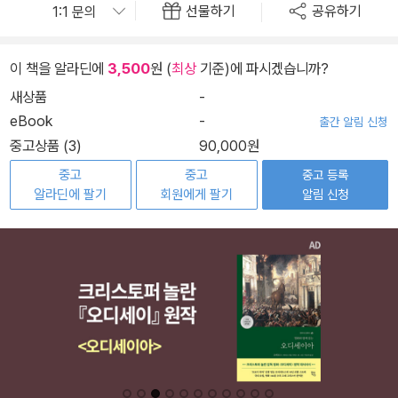
선물하기
공유하기
이 책을 알라딘에
3,500
원 (
최상
기준)에 파시겠습니까?
새상품
-
eBook
-
출간 알림 신청
중고상품 (3)
90,000원
중고
중고
중고 등록
알라딘에 팔기
회원에게 팔기
알림 신청