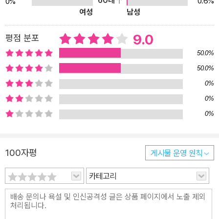
60대
0.6%
0%
여성
남성
연 재해처럼 한 개인이나 정부의 통제력을 뛰어넘는 이해할 수 없는
힘에서 비롯되었다는 생각 때문이다. 하지만 저자는 소수의 그릇된
9.0
평점 분포
판단과 잘못된 정책들이 대공황을 불러왔다고 말한다. 그들이 일으킨
대공황의 영향은 제2차 세계대전의 무대를 만들었고, 그 여파는 수십
50.0%
년 간 지속되었다. 저자는 당시 무소불위의 권력을 지녔던 네 명의 중
50.0%
앙은행가를 중심으로 이야기를 풀어나간다. 예민하고 비밀스런 성격
0%
의 잉글랜드은행 총재 몬태규 노먼, 외국인을 혐오하고 의심이 많았
0%
던 프랑스은행 총재 에밀 모로, 눈부신 재능을 가졌지만 누구보다 오
0%
만했던 독일 제국은행 총재 마르 샤흐트, 넘치는 활력과 강인한 의지
의 가면 아래 깊은 상처와 누적된 피로를 숨기고 있었던 뉴욕 연방준
비은행 총재 벤저민 스트롱이 그들이다. 제1차 세계대전 뒤 그들은 국
100자평
게시물 운영 원칙
제 금융의 세계를 재건하기 위해 노력했다. 많은 차이점에도 불구하
카테고리
고, 그들은 공통된 두려움과 비전을 가지고 있었다. 그들이 생각하는
자본주의의 가장 큰 위협은 인플레이션이었다. 그들은 이를 해결하기
위해서 시계를 거꾸로 돌려 세계를 금본위제로 복귀시켜야 한다고 생
각했다. 1920년대 중반, 잠시 그들은 성공한 듯 보였다. 각국의 통화