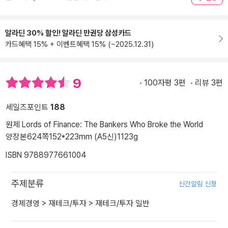
알라딘 30% 할인! 알라딘 만권당 삼성카드
카드혜택 15% + 이벤트혜택 15% (~2025.12.31)
9
100자평 3편
리뷰 3편
세일즈포인트
188
원제 Lords of Finance: The Bankers Who Broke the World
양장본
624쪽
152*223mm (A5신)
1123g
ISBN 9788977661004
주제분류
신간알림 신청
경제경영
>
재테크/투자
>
재테크/투자 일반