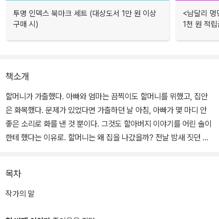
투명 인덱스 북마크 세트 (대상도서 1만 원 이상
<남달리 멍
구매 시)
1천 원 적립
책소개
할머니가 가출했다. 아빠와 엄마는 끔찍이도 할머니를 위했고, 집안
은 화목했다. 문제가 있었다면 가출하던 날 아침, 아빠가 몇 마디 안
좋은 소리로 화를 낸 것 뿐이다. 그것도 할아버지 이야기를 어린 솔이
한테 했다는 이유로. 할머니는 왜 집을 나갔을까? 전날 밤새 짓던 종
이옷을 들고 할머니는 어디로 가셨을까? 할머니의 고향에서 솔이는,
그 모든 의문의 대답을 듣는다.
목차
오랫동안 부모 세대가 후세대에게 말할 수 없었던 뼈아픈 기억이 있
작가의 말
다. 전쟁 기간 동안 '노근리 사건', '보도연맹' 등 미군과 군경에 의해