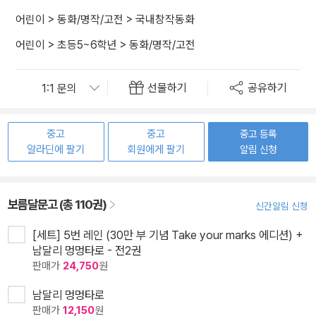
어린이
>
동화/명작/고전
>
국내창작동화
어린이
>
초등5~6학년
>
동화/명작/고전
선물하기
공유하기
중고
중고
중고 등록
알라딘에 팔기
회원에게 팔기
알림 신청
보름달문고 (총 110권)
신간알림 신청
[세트] 5번 레인 (30만 부 기념 Take your marks 에디션) +
남달리 멍멍타로 - 전2권
판매가
24,750
원
남달리 멍멍타로
판매가
12,150
원