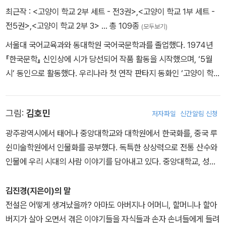
'그게 누군데요?'
최근작 :
<고양이 학교 2부 세트 - 전3권>
,
<고양이 학교 1부 세트 -
'죽은 사람이지. 전쟁터 같은 데서 죽은 사람. 살아 있는 사람한테는
전5권>
,
<고양이 학교 2부 3>
… 총 109종
(모두보기)
솜옷을 지어 보내고, 죽은 사람에겐 종이옷을 지어 보낸단다.'
서울대 국어교육과와 동대학원 국어국문학과를 졸업했다. 1974년
『한국문학』 신인상에 시가 당선되어 작품 활동을 시작했으며, ‘5월
- 본문 88쪽에서
시’ 동인으로 활동했다. 우리나라 첫 연작 판타지 동화인 ‘고양이 학
교’로 프랑스 어린이·청소년 문학상인 앵코륍티블상을 받았다. 시집
『갈문리의 아이들』 『슬픔의 힘』, 동화 『목수들의 전쟁』 『거울 옷을 입
그림:
김호민
저자파일
신간알림 신청
은 아이들』, 소설 『그림자 전쟁』 『우리들의 아름다운 나라』 등을 출간
했으며 그 밖의 저서로 『시대의 경계에서 일인칭으로 말 걸기』 『스스
광주광역시에서 태어나 중앙대학교와 대학원에서 한국화를, 중국 루
로를 비둘기라고 믿는 까치에게』 『김진경의 신화로 읽는 세상』 등이
쉰미술학원에서 인물화를 공부했다. 독특한 상상력으로 전통 산수와
있다. 1989년 초대 정책실장으로 전교조 창립을 주도했으며, 대통령
인물에 우리 시대의 사람 이야기를 담아내고 있다. 중앙대학교, 성균
비서실 교육문화비서관을 거쳐 국가교육회의 의장으로 일하며 우리
관대학교 등에 출강하며 개인전 16회, 단체전 280여 회를 가졌다. 1
나라 교육 발전을 위해 힘썼다.
998년 대한민국 미술대전 특선, 2002년 동아미술상을 받았다. 『싸
김진경(지은이)의 말
우는 아이』 『풀싸움』 등에 그림을 그렸다.
전설은 어떻게 생겨났을까? 아마도 아버지나 어머니, 할머니나 할아
버지가 살아 오면서 겪은 이야기들을 자식들과 손자 손녀들에게 들려