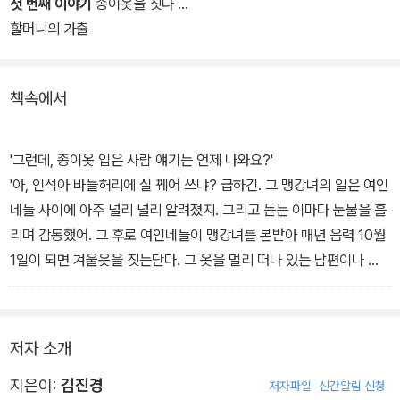
빚어진 민간인 학살이 바로 그것. 희생자의 가족들에게 씌워진 굴레,
첫 번째 이야기
종이옷을 짓다
멍에 속에서 감시와 불이익을 당하며 살아야 했던 후손들. '말해질 수
할머니의 가출
없던 전설'이 진실이 되어가는 세상에서 아이들이 제 눈높이에서 제
대로 진실을 이해하고, 넓은 눈으로 세상을 보게 했다.
책속에서
'그런데, 종이옷 입은 사람 얘기는 언제 나와요?'
'아, 인석아 바늘허리에 실 꿰어 쓰냐? 급하긴. 그 맹강녀의 일은 여인
네들 사이에 아주 널리 널리 알려졌지. 그리고 듣는 이마다 눈물을 흘
리며 감동했어. 그 후로 여인네들이 맹강녀를 본받아 매년 음력 10월
1일이 되면 겨울옷을 짓는단다. 그 옷을 멀리 떠나 있는 남편이나 아
들이나 아버지에게 보내지. 그래서 10월 1일을 한의절이라고 한단다.
그러고 보니 며칠 있으면 바로 그 날이로구나.'
저자 소개
'그런데 종이로 옷을 만들면 입을 수도 없잖아요?'
'종이옷을 입는 사람도 있단다.'
지은이:
김진경
저자파일
신간알림 신청