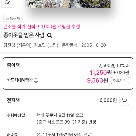
소득공제
은소홀 작가 신작 + 1,000원 적립금 추첨
종이옷을 입은 사람
김진경
(지은이),
김호민
(그림)
문학동네
2005-10-20
종이책
12,500
원,
10%
11,250
원
+ 620원
9,563
원
카드최대혜택가
더보기
전자책
6,660
원
수령예상일
택배 주문시 8월 11일 출고
(중구 서소문로 89-31 기준)
변경
배송료
유료 (도서 1만5천원 이상 무료)