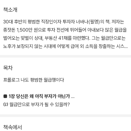
책소개
30대 후반의 평범한 직장인이자 투자자 너바나(필명)의 책. 저자는
종잣돈 1,500만 원으로 투자 전선에 뛰어들어 아내보다 많은 월급을
벌어오는 맞벌이 상대, 부동산 41채를 마련했다. 그는 월급만으로는
노후가 보장되지 않는 시대에 어떻게 급여 외 소득을 창출하는 시스
템을 마련할 수 있는지 이 책에서 전격 공개한다.
목차
이 책의 차별적 장점은 매월 일정 수준의 월급을 받는 직장인이라면
누구나 할 수 있는 투자법을 알려준다는 데 있다. 이른바 ‘10년간 10
프롤로그 나도 평범한 월급쟁이다
억 모으는 프로젝트’는 매월 받는 급여 중 얼마를 1년간 모아서 매년
부동산 1채씩을 매입하는 방법으로 10년 동안 투자하는 것이다. 억대
■ 1장 당신은 왜 아직 부자가 아닌가
연봉자가 아니고서야 생활비를 제외한 1년 적금으로 어떻게 부동산
01 월급만으로 부자가 될 수 있을까?
을 구입할 수 있겠냐 싶겠지만, 실제로 저자는 투자금 1,000만 원, 5
00만 원, 심지어 돈 없이도 집을 장만했다. 10년 안에 10억을 모으고
책속에서
도 남는 구체적인 부동산 투자법이 책에 상세하게 나와 있으며, 소액