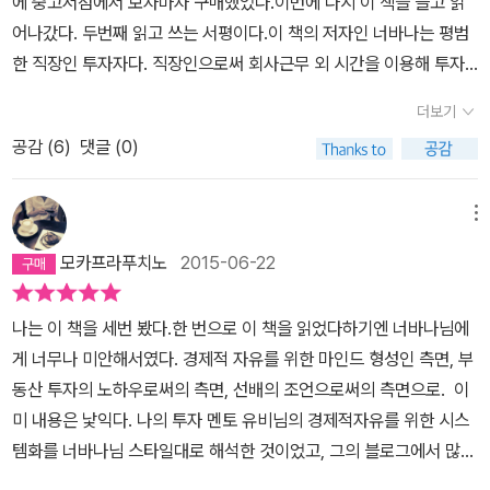
에 중고서점에서 보자마자 구매했었다.이번에 다시 이 책을 들고 읽
매가가 치받혀 올라가는 지금의 구조에서 수익을 거둔 요인이 되었
어나갔다. 두번째 읽고 쓰는 서평이다.이 책의 저자인 너바나는 평범
다. 전세가는 저자에게 투자의 하나의 기준인데 매매가 대비 전세가
한 직장인 투자자다. 직장인으로써 회사근무 외 시간을 이용해 투자
가 높은 곳을 수요가 풍부한 지역으로 파악하며 이는 원금 손실 및 환
를 실행했고, 책을 쓸 당시 41채의 부동산을 소유하고 있던 사람이다.
금성이 좋은 것으로 저자는 설명한다. 하지만 이럼에도 책 후반부에
더보기
지금은 월급보다도 월세받는 금액이 더 크다고 한다.저자도 처음부터
서는 대출을 낀 형태의 투자보다는 자기 자본을 많이 갖춘 형태의 투
공감 (
6
)
댓글 (0)
투자를 잘했던건 아니다. 펀드와 적금을 통해 재테크를 시작한 저자
자를 옹호하는 장이 있기도 해서 다소 의아하기도 했다. 이런 책을 보
는 처절한 실패도 맛본 경험이 있고, 지푸라기라도 잡는 심정으로 목
니 다시 마음이 동해지는 것도 사실이다. 그런데 아직 우리나라의 경
돈을 모아 시작한게 부동산 재테크였다.여러 부동산/재테크 서적들에
메뉴
우는 인구하락이 본격화 하지 않았으며 생산인구의 감소도 이제 막
나오는 저자들의 공통점들이 있는 것 같다. 바로 ˝실패경험이나 가난˝
시작이다. 2007년의 세계적 부동산 폭락에서 견딜 수 있던 것도 어
모카프라푸치노
2015-06-22
을 겪으면서 인생의 터닝포인트로 책읽기와 투자공부를 하여 성공한
쩌면 아직 우린 시기가 아니었기 때문일 수도 있다. 이런 상황에서의
것. 너바나도 바로 그런 사람들중 한명인것 같다.(하나같이 책을 많이
투자란 많은 용기와 혜안이 필요한 것 같다.
나는 이 책을 세번 봤다.한 번으로 이 책을 읽었다하기엔 너바나님에
읽으라고 조언한다.)이 책에서 얻을 수 있는 내용은 몇가지가 있다.1.
게 너무나 미안해서였다. 경제적 자유를 위한 마인드 형성인 측면, 부
부자의 마인드자본주의 사회인데, 학교와 회사는 개인이 돈버는 방법
동산 투자의 노하우로써의 측면, 선배의 조언으로써의 측면으로. ​ 이
을 가르쳐 주지 않는다. 그래서 이것저것 많이 알아야 한다. 금융사가
미 내용은 낯익다. 나의 투자 멘토 유비님의 경제적자유를 위한 시스
어떤식으로 돈을 벌고 있는지(왜 은행에 돈을 맡기는게 아니라 투자
템화를 너바나님 스타일대로 해석한 것이었고, 그의 블로그에서 많이
를 해야하는지)도 알아야 하고, 여러 부자되는 공부를 통해 알아야 기
본 내용이었기 때문이지만, 이렇게 묶어서 정리된 글로 보니 다른 느