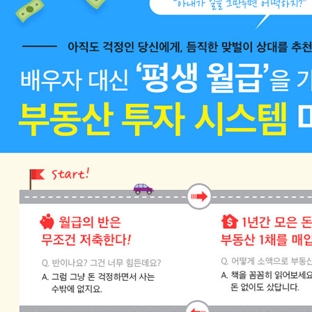
투자를 병행하면서 50채의 부동산을 매입했고, 그중 일부는 매도하
여 현재 41채의 부동산을 가지고 있다. 월급 이상의 월세와 전세금 상
승분의 보너스를 받으면서, 노후 걱정 없는 즐거운 직장생활을 하고
있다. 개인적으로 ‘좋은 아빠 되기’와 ‘직장인들에게 성공적인 재테크
방법 전수하기’라는 꿈을 품고 있는 그는, 블로그와 카페에 육아와 재
테크 노하우를 공개하는 등 직장인들이 경제적으로 독립하여 행복한
가정생활과 직장생활을 병행할 수 있도록 돕고 있다. --------------
--- 27세 : 대기업 입사. 회사가 노후를 보장해주지 않는다는 걸 깨닫
다. 28세 : 결혼. 빌라 4층 신혼집을 전세로 마련하다. 29세 : 펀드와
주식으로 돈을 잃고, 부동산 재테크에 눈을 뜨다. 30세 : 첫째 아이 탄
생, 종잣돈 1,500만 원으로 월세 받는 집을 마련하다. 34세 : 받는 월
세가 월급보다 많아지다. 35세 : 둘째 아이 탄생, 직장을 그만둔 아내
대신 부동산과 맞벌이를 시작하다. 37세 : 매년 연봉보다 많은 수익
을 얻으며 즐거운 마음으로 직장생활을 하고 있다. ----------------
- 이메일 : apraxeous@hanmail.net 블로그 : http://blog.naver.
com/apraxeous 카 페 : http://cafe.naver.com/wecando7