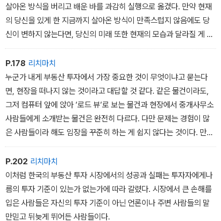
살아온 방식을 버리고 배운 바를 과감히 실행으로 옮겼다. 만약 현재
의 당신을 있게 한 지금까지 살아온 방식이 만족스럽지 않음에도 당
신이 변하지 않는다면, 당신의 미래 또한 현재의 모습과 달라질 게 없
을 것이다. 더 나은 미래를 꿈꾼다면 당신이 변해야 한다. 세상이나 국
가, 당신의 상사, 심지어 당신의 배우자가 변하길 기대하지 마라. 그들
P.178
리치마치
은 크게달라지지 않겠지만 당신이 변하면 전혀 다른 미래를 맞이할
누군가 내게 부동산 투자에서 가장 중요한 것이 무엇이냐고 묻는다
수 있다.
면, 현장을 떠나지 않는 것이라고 대답할 것 같다. 같은 물건이라도,
그저 컴퓨터 앞에 앉아 ‘로드 뷰‘로 보는 물건과 현장에서 중개사무소
사람들에게 소개받는 물건은 완전히 다르다. 다만 문제는 경험이 많
은 사람들이라 해도 임장을 꾸준히 하는 게 쉽지 않다는 것이다. 만약
경제적 자유를 누리기 위해 부동산 투자를 제대로 해보기로 했다면,
꾸준한 임장을 위한 가장 좋은 방법은 다른 사람과 약속을 잡는 것이
P.202
리치마치
다. 마음이 잘 맞는 동료를 정해서 함께 임장을 다니기로 약속해두면,
이처럼 한국의 부동산 투자 시장에서의 성공과 실패는 투자자에게나
개인의의지적 노력보다 훨씬 강력한 동기부여가 된다. 또 같은 현장
름의 투자 기준이 있는가 없는가에 따라 갈렸다. 시장에서 큰 손해를
에서 동일한 물건을 보더라도 사람마다 보는 관점이 다르기 때문에
입은 사람들은 자신의 투자 기준이 아닌 언론이나 주변 사람들의 말
서로 의견을교류하게 된다면 임장의 효과가 배가 될 수 있다.
만믿고 뒤늦게 뛰어든 사람들이다.