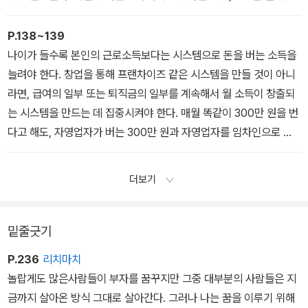
자유를 위해 ‘부동산 100채 모으기’ 프로젝트를 세우고, 다음과 같은
되는 돈으로 약 900만 원의 월세를 받게 되는 것이다. 이 말을 듣고
시스템을 마련했다.
“말도 안 돼!”라고 말한다면 당신은 투자에 대해 전혀 모르는 사람이
P.138~139
▶ 2장_ 월급쟁이 너바나가 구축한 돈 버는 시스템
며, 좀 더 세상을 알아갈 필요가 있다. 당신이 “가능은 하겠지만 그런
나이가 들수록 본인의 근로소득보다는 시스템으로 돈을 버는 소득을
물건이 어디 있어”라고 말하는 사람이라면 좀 더 투자에 대해 깊이 연
늘려야 한다. 창업을 통해 프랜차이즈 같은 시스템을 만들 것이 아니
구할 필요가 있다.
라면, 급여의 일부 또는 퇴직금의 일부를 계속해서 월 소득이 창출되
▶ 2장_ 월급쟁이 너바나가 구축한 돈 버는 시스템
는 시스템을 만드는 데 집중시켜야 한다. 매월 똑같이 300만 원을 번
다고 해도, 자영업자가 버는 300만 원과 자영업자를 임차인으로 둔
임대인이 버는 300만 원은 질적으로 다르다는 걸 기억하라. 돈 걱정
없는 노후를 위해 우리가 가장 먼저 해야 할 일은, 노후에 필요한 자금
더보기
이 얼마나 되는지 계산해보는 것이다. 2010년 국민연금 연구원의 조
사에 따르면, 가구당 필요한 최소 생활비는 서울 기준 151만 원, 적정
노후 생활비는 210만 원가량이다. 자녀가 이미 경제활동을 하거나 독
밑줄긋기
립했다고 볼 때, 두 부부가 생활하는 데 필요한 금액이다.
P.236
리치마치
▶ 3장_ 돈 걱정 없는 월급쟁이 되는 법
놀랍게도 많은사람들이 부자를 꿈꾸지만 그중 대부분의 사람들은 지
금까지 살아온 방식 그대로 살아간다. 그러나 나는 꿈을 이루기 위해