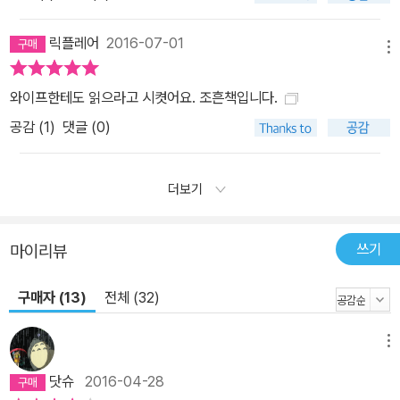
길’이라는 생각으로 진정한 나눔의 가치를 실천하는 멋진 분이다. 전
업투자자가 아닌 나와 같은 월급쟁이로서 직장생활과 투자를 병행하
릭플레어
2016-07-01
메뉴
면서도 한 가정의 자상한 아빠인 그를 보며, 나도 할 수 있겠다는 희망
을 갖게 되었다.” _홍마짱짱 “너바나 님의 글과 재무 코칭 때문에 투
와이프한테도 읽으라고 시켯어요. 조흔책입니다.
자에 전혀 관심 없는 남편, 스마트폰 게임만 하던 남편이 바뀌었다. 몇
공감 (
1
)
댓글 (0)
년을 설득해도 말을 듣지 않던 사람이 하루아침에 바뀐 것이다. 그 덕
에 나는 함께 임장을 다니며 투자할 수 있는 투자 파트너를 얻었다. 배
우자를 설득하기 힘든 이들에게 너바나 님의 글을 추천한다. 그리고
더보기
너바나 님에게 늘 감사하다.” _둥이언니 “하루하루 열심히 살았지만
어느 순간 내가 어디로 가고 있는지 알 수 없었다. 등골이 서늘했다.
쓰기
마이리뷰
그러던 중 너바나 님의 블로그 글을 읽게 되었다. 진실성 있는 글과 진
심어린 조언이 흐릿했던 내 미래를 선명하게 밝혀주었다. 나처럼 어
구매자 (13)
전체 (32)
두운 터널 속에서 빛을 기다리는 분들이라면, 꼭 이 책을 읽어보길 권
한다.” _검바다
메뉴
닷슈
2016-04-28