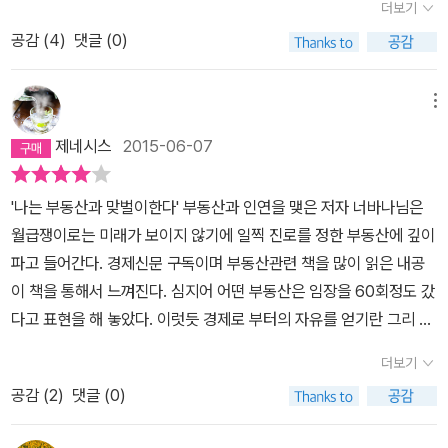
회를 잡을 수 있다고 한다.(저자는 신문과 책, 인터넷블로그나 카페
더보기
낌이 들기도 한다.​ 이렇게까지 자신을 성장시키기 위해 동기부여를
등을 활용하라고 추천한다)2.돈버는 시스템 구축이 책의 핵심이다.
공감 (
4
)
댓글 (0)
어떻게 했으며, 그것에 따른 노력을 얼마나 했는지, 짐작이 간다. 그를
싸게사서 시세차익을 내면서 파는 부동산과 월세나오는 시스템을 구
알게된 계기는 우연히 소개된 동호회카페의 글에서였다. 예사롭지 않
축해서 월급보다 더 많은 수익을 벌어들이는 시스템을 구축하라고 한
은 고수의 풍모를 본 후 바로 친구신청을 하고 칼럼을 구독하였다.​ 너
메뉴
다. 그리고 자신이 그러기 위해 실행했던 실제 사례들을 소개한다. 목
무 고마운 건 작은 팁하나도 남과 나누기 아까운 법인데, 일면식조차
돈이 없으니 남들보다 싸게 사기 위해서 경매를 공부했던 이야기와
제네시스
2015-06-07
없는 독자들에게 아낌없이 노하우를 전수해주는 부분. 나도 과연 앞
수많은 임장을 통해 오를 수 밖에 없는 곳에 갭투자를 통해 시세차익
으로 성공하면 그럴 수 있을 지에 대한 의문이 든다. 혼자가는 것보다
을 얻었던 사례들을 생생하게 소개한다.3. 월급쟁이의 재테크 노하우
'나는 부동산과 맞벌이한다' 부동산과 인연을 맺은 저자 너바나님은
같이 가는게 낫고, 받기만 하는 것보다 주는 것이 보람있는 삶일 것이
저자 자신이 월급쟁이기 때문에 어떻게 시간과 돈을 효율적으로 사용
월급쟁이로는 미래가 보이지 않기에 일찍 진로를 정한 부동산에 깊이
라는 메세지를 전달해 준다. ​​ '나는 월급쟁이라 시간이 없어. 회사일도
해야 하는지, 어떻게 공부를 해야하는지 등을 자신의 경험을 바탕으
파고 들어간다. 경제신문 구독이며 부동산관련 책을 많이 읽은 내공
하기 힘든데, 부동산 투자는 무슨?' 이라고 우리는 잠깐동안의 경제적
로 알려준다. 아무래도 직장생활을 하는 입장에서 이 책을 읽다보니
이 책을 통해서 느껴진다. 심지어 어떤 부동산은 임장을 60회정도 갔
자유를 위한 단꿈을 꾸게 되지만 이내 접고, 예전과 동일한 생활로 돌
하나같이 주옥같은 팁들이었다.책에서 여러 도움되는 양식(수익율 계
다고 표현을 해 놓았다. 이럿듯 경제로 부터의 자유를 얻기란 그리 녹
아가게 된다. 하지만, 저자는 진짜 단단히 마음을 먹고 내가 아닌 돈이
산이나 임장보고서 같은)들을 공유하고, 책이나 가서 읽어볼만한 인
록지 않으며 농부의 가을 추수처럼 노력에 대한 결실이다. 주식처럼
월급을 벌어다 주는 시스템을 구축하기 위해, 시행착오 겪어가며 진
더보기
터넷사이트들도 많이 추천하고 있다. 사실 이 책을 처음 빌려모았을
저평가된 부동산을 찾아 내는 것은 책상 앞에서 인터넷으로는 답이
정한 투자가로써 성장해 나간다. 물론 아직도 직장에 다니고 있다는
때 이 추천 목록들은 사진을 찍어두었다가 부동산 서적을 구매할때
공감 (
2
)
댓글 (0)
안나온다. 현장을 여러번 방문하여 직접 눈으로 확인을 하였기에 가
것은 말뿐이 아니라 행동으로 옮기고 비겁한 변명을 하지말라고 나약
참고했고, 너바나의 추천카페와 투자관련 블로그들은 모두 이웃등록
능하며 강태공이 낚시를 하듯이 기회가 오면 바로 낙싯대를 들어 올
한 우리들에게 일침을 가한다. ​ 그는 투자가가 되기로 마음먹을 때부