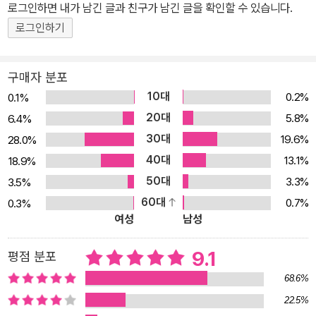
로그인하면 내가 남긴 글과 친구가 남긴 글을 확인할 수 있습니다.
을 하면서 설레는 은퇴를 기다리고 있다. 그가 부럽다면 당신은 분명
이 책을 읽어야 할 사람이다. 대한민국에서 맞벌이를 하고 있는 기혼
로그인하기
직장인이라면 한 번쯤, 배우자에게 “힘들면 회사 그만두고 쉬어!”라
고 당당하게 말하고 싶었을 것이다. 그러나 밤새도록 야근과 새벽까
구매자 분포
지 이어지는 회식에 지치고 인간미 없는 상사를 만나 괴로워하는 남
10대
0.2%
0.1%
편을 보면서, 혹은 적성에 맞지 않는 일로 힘들어하고 갓난애를 어린
20대
5.8%
6.4%
이집에 맡기면서까지 출근하는 아내를 보면서도, 차마 회사를 그만두
30대
19.6%
28.0%
라는 말은 할 수 없었을 것이다. 맞벌이 상대가 일을 그만둔 후 소득이
40대
13.1%
18.9%
줄어드는 상황이 두렵기 때문이다! 저자는 바로 이런 마음으로 직장
50대
3.3%
3.5%
생활을 해봤기에, 이들의 마음을 가장 잘 헤아리는 직장인 투자자다.
60대
0.7%
0.3%
그는 이러한 삶에서 벗어나고자 부동산 투자 세계에 본격 뛰어들었
여성
남성
다. 그리고 5년 후 아내 대신 월급을 벌어오는 상가와 맞벌이를 시작
하면서 두 자녀에게 엄마를 선물할 수 있었다. 그 밖에도 직장생활과
9.1
평점 분포
투자를 병행하면서 마련한 41채의 부동산 시스템은 그에게 월급보다
68.6%
많은 월세, 연봉보다 많은 수익과 보너스를 안겼고, 지긋지긋했던 돈
22.5%
걱정, 노후 걱정, 자녀양육 걱정으로부터 그를 해방시켜 주었다. 현재