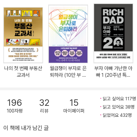
의 평범한 직장인이지만, 종잣돈 1,500만 원으로 투자 전선에 뛰어들
어 아내보다 많은 월급을 벌어오는 맞벌이 상대, 부동산 41채를 마련
했다. 그는 월급만으로는 노후가 보장되지 않는 시대에 어떻게 급여
외 소득을 창출하는 시스템을 마련할 수 있는지 이 책에서 전격 공개
한다! 종잣돈 1,500만 원을 시작으로 41채 부동산을 갖기까지 “나도
평범한 월급쟁이였다!” 가난한 집에서 태어나 과외 한번 받지 못하고,
부유한 친구들이 어학연수를 떠나는 방학엔 막노동을 뛰며 학비를 마
련했다. 취업만 하면 경제적 자유를 누릴 수 있을 거라 생각했지만 허
나의 첫 번째 부동산
월급쟁이 부자로 은
부자 아빠 가난한 아
름한 빌라 꼭대기 층의 신혼집을 마련하는 데도 엄청난 대출이 필요
교과서
퇴하라 (10만 부 돌
빠 1 (20주년 특별
했다. 어렵게 입사한 대기업에 다니면서도 돈에 쪼들리고 노후에 대
파 기념 증보판)
기념판)
한 불안감으로 걱정하는 직장 선배들을 보며 ‘월급만으로 부자가 될
수 없다’는 사실을 철저히 깨달았다. 《나는 부동산과 맞벌이한다》의
읽고 싶어요 117명
196
32
15
저자, 너바나(필명)의 과거 고백이다. 이 이야기가 낯설지 않다면 당
읽고 있어요 38명
100자평
리뷰
마이페이퍼
신도 평범한 월급쟁이일 것이다. 다만 평범한 월급쟁이에 지나지 않
읽었어요 432명
았던 그는 현재 상가와 맞벌이하고, 빌라로 연봉을 벌며, 아파트로 보
이 책에 내가 남긴 글
너스를 받는, 그래서 급여보다 많은 월세를 받으며 즐겁게 직장생활