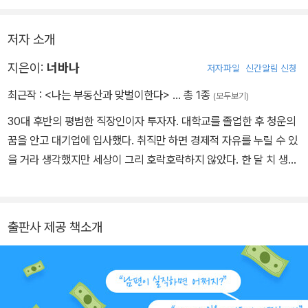
성공적인 투자를 위해 경계해야 할 단어는 ‘조급함‘이고, 기억해야할
단어는 ‘인내심‘이다.
저자 소개
지은이:
너바나
저자파일
신간알림 신청
최근작 :
<나는 부동산과 맞벌이한다>
… 총 1종
(모두보기)
30대 후반의 평범한 직장인이자 투자자. 대학교를 졸업한 후 청운의
꿈을 안고 대기업에 입사했다. 취직만 하면 경제적 자유를 누릴 수 있
을 거라 생각했지만 세상이 그리 호락호락하지 않았다. 한 달 치 생활
비에 불과한 월급을 받으며 돈에 쪼들리고 막연한 노후에 대한 불안
감으로 걱정하는 직장 선배들을 보며, 재테크를 공부해야겠다고 결심
했다. 여느 사람들처럼 적금, 펀드, 주식 등으로 재테크를 시작했지만
출판사 제공 책소개
이것들이 금융사들의 배만 불려줄 뿐, 큰돈 을 벌어다주는 투자법이
아니라는 걸 깨달았다. 직장생활을 하면서 각종 재테크 및 투자 관련
책들을 읽으며 묵묵히 기본기를 쌓았다. 3년 후, 종잣돈 1,500만 원
으로 본격적으로 투자 전선에 뛰어들었다. 6년간 직장생활과 부동산