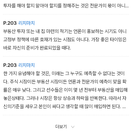
투자를 해야 할지 말아야 할지를 정해주는 것은 전문가의 몫이 아니
다. 오직 자신이 발로 뛰며 찾은 정보와 많은 경험을 통해 세운 기준을
가지고 직접 선택해야 한다. 전문가들의 말을 전부 믿지는 말자. 그 전
P.203
리치마치
문기의 말에 공감이 됐다면 반드시 발품을 통해 자신의 투자 기준에
부동산 투자 또는 내 집 마련의 적기는 언론이 홍보하는 시기도 아니
적합한지 검증해보는 과정을 거쳐야 한다.
고정부 정책에 따른 호재가 있는 시점도 아니다. 가장 좋은 타이밍은
바로 자신의 준비가 완료되었을 때다.
P.203
리치마치
한 가지 유념해야 할 것은, 미래는 그 누구도 예측할 수 없다는 것이
다. 주식 시장이든 부동산 시장이든 언론과 전문가의 예측이 맞을 확
률은 매우 낮다. 그리고 선수들은 이미 몇 년 전부터 부동산을 매입해
놓은상태다. 그러나 시장은 항상 상승과 하락을 반복한다. 따라서 자
신의기준을 세우고 본인이 싸다고 생각할 때 많이 매입하면 된다. 그
러고나서 다른 사람들도 그 투자처가 저평가되었음을 인지하기 시작
할 때 남들과 반대로 매도하면 되고, 또 하락 시장에서는 더 매입하면
더보기
된다.