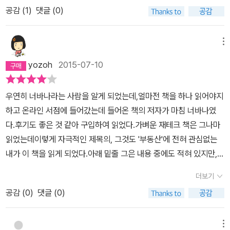
다. 이 책을 읽은 후 가장 달라진 것은 1. 공부를 해야하는 필요성을
것은 0에 가까워지는 통장잔고 였어요 ㅠ 그리고 정신차리고 그래 열
공감 (
1
)
댓글 (0)
느꼈고 -> 관련 부동산 서적을 2주일에 한번씩 계속해서 읽고 있습니
심히 돈을 모으자 하며 통장을 쪼개고 모아보았지만생활은 너무 힘든
다. 2. 투자를 위한 액션을 취하게 되었습니다. -> 대출을 위해 은행
데 비해 돈은 많이 모이지는 않더라고요 ㅠㅠ 부자는 너무 멀리 있었
과 친해졌고 부동산에 다니면서 정보를 찾게 되었습니다. 3. 행복한
메뉴
습니다. 아니 부자가 아니라 그냥 넉넉히 생활하는 것그것도 너무나
노후를 위한 꿈을 꾸게 되었습니다. -> 가장 중요한 부분으로 현재 소
멀리 있었어요..​그래서 요즘 부동산 투자! 그리고 돈을 늘릴 수 있는
yozoh
2015-07-10
득에 대한 불만족을 해소 하기위한 유일한 방법이라는 것을 느꼈습니
방법에 대한 고민을 시작했습니다.1장 당신은 왜 아직 부자가 아닌가
다. 현재는 도서관에서 읽고 책을 추가로 구매 했고, 소중한 친구들에
? 에서는 이와 같은 고민 그리고 사회에 대한 통찰 작가님이 겪으신
우연히 너바나라는 사람을 알게 되었는데,얼마전 책을 하나 읽어야지
게 읽으라고 선물을 해주며권하고 있습니다. 행복한 미래를 위한 소
경험들이 녹아 있습니다. ​이렇게 성공하신 작가님도 처음에 저와 같
하고 온라인 서점에 들어갔는데 들어온 책의 저자가 마침 너바나였
중한 시간에 좋은 책을 만나 조금이라도 노후 준비를 일찍 하게 되어
은 과정과 경험을 겪었다고 생각하니웃음이 나오고 또 희망이 생겼습
다.후기도 좋은 것 같아 구입하여 읽었다.가벼운 재테크 책은 그나마
행복합니다.
니다. 나는 왜 이런 저런 기회들을 놓치고 살았지... 휴.. 나는 왜 돈이
읽었는데이렇게 자극적인 제목의, 그것도 '부동산'에 전혀 관심없는
많이 없을까 ? 하며 막연히 부러워 하고 한숨 쉬기 보다는자기 계발
내가 이 책을 읽게 되었다.아래 밑줄 그은 내용 중에도 적혀 있지만,나
을 위한 노력을 하면서 세상에 대해 조금이라도 더 알아가는 것이 좋
는 이 책에서 한가지는 얻어 간다.사소하여도 그게 무엇인지는 비밀
더보기
지 않을까요? ㅎㅎ​(74쪽) 2단계 수익형 부동산 투자하기아내와 나
이지만..ㅎㅎ부동산 관련 책 치고는 쉽게 재미있게 잘 읽힌다.그리고
는 맞벌이를 했지만 사실 둘 다 박봉이었다. 그랬음에도 어리석게 월
공감 (
0
)
댓글 (0)
재테크 관련하여 다시 한번 생각해보게끔 하는 책이다.처음에 왜 부
급외의 소득을 가질 수 있다는 생각을 한번도 해보지 못했다. 본격적
동산 재테크를 해야 하는지에 대한 서론부분은아주 재밌게 읽었는데,
으로 투자를 공부하면서 월급 외에도 수익을 창출할 수 있는 여러가
뒤로 갈수록 아직은 내게 먼 이야기의 '부동산' 얘기가 심도 있게 다뤄
메뉴