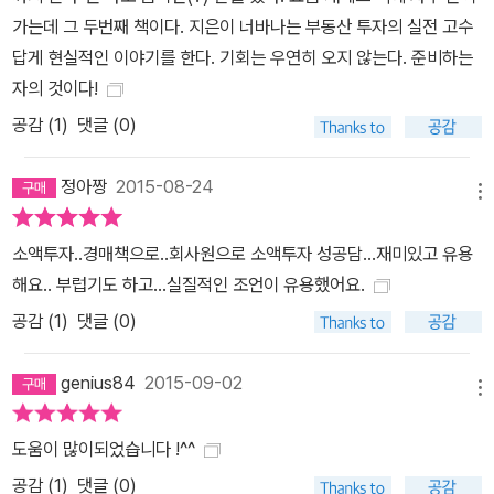
월급쟁이인 나 또한 경제적 자유를 이룰 수 있다고 확신하게 되었다.”
가는데 그 두번째 책이다. 지은이 너바나는 부동산 투자의 실전 고수
_리홍 “너바나 님의 글을 읽고 재무상담을 받으며, 내 삶이 변했다. 재
답게 현실적인 이야기를 한다. 기회는 우연히 오지 않는다. 준비하는
테크와 사업에 대한 그의 조언을 듣지 않았다면 시간만 허비하고 있
자의 것이다!
었을 것이다. 그의 코칭 덕분에 지금 내 사업은 침체기에서 벗어나 잘
공감 (
1
)
댓글 (0)
운영되고 있다. 진심 어린 조언을 아끼지 않은 너바나 님에게 늘 고맙
다.” _해밀 “다람쥐 쳇바퀴 돌듯 매일 반복되는 일상과 무료한 삶에
정아짱
2015-08-24
지친 월급쟁이이던 내게, 너바나 님은 행복한 직장인이 될 수 있는 방
메뉴
향을 제시해주었다. 너바나 님의 글을 읽고 나도 언젠가 너바나 님처
소액투자..경매책으로..회사원으로 소액투자 성공담...재미있고 유용
럼 행복한 직장인이 될 수 있다는 희망을 가지게 되었다.” _미스터K
해요.. 부럽기도 하고...실질적인 조언이 유용했어요.
“전업투자자가 아닌 직장인으로서, 실패하지 않는 부동산 투자 방법
공감 (
1
)
댓글 (0)
을 제시하는 글을 읽고 마음이 움직였다. 투자에 임하기 전 오랜 기간
동안 공부하고 준비해서 목표하는 바를 이루어간 너바나 님의 투자
genius84
2015-09-02
경험담이 직장인인 내게 나도 할 수 있다는 희망을 주었다. 또 ‘빨리
메뉴
가려면 혼자 가고 멀리 가려면 함께 가라’는 말을 강조하시는 너바나
님의 이야기에 깊이 공감한다.” _렘군 “개인적으로도 알고 있는 너바
도움이 많이되었습니다 !^^
나 님은 ‘남을 돕는 것은 더 많이 얻을 수 있고, 더 많이 배우게 되는
공감 (
1
)
댓글 (0)