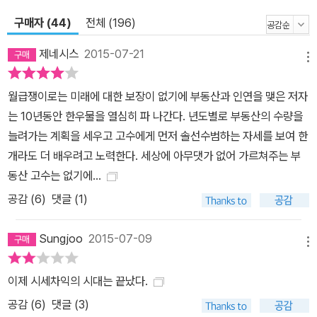
배만 불려주는 재테크에 집착하고 있는 대중의 선입견을 환기시킨다.
구매자 (44)
전체 (196)
그리고 실제 종잣돈 1,500만 원이라는 크지 않은 돈으로 아파트 1채
를 처음 마련한 후 지금까지 어떠한 방식으로 급여 외 소득을 만들어
제네시스
2015-07-21
메뉴
왔는지를 자신의 부동산 매입 내역을 공개하면서 친절하게 알려준다.
《나는 부동산과 맞벌이한다》의 차별적 장점은 매월 일정 수준의 월급
월급쟁이로는 미래에 대한 보장이 없기에 부동산과 인연을 맺은 저자
을 받는 직장인이라면 누구나 할 수 있는 투자법을 알려준다는 데 있
는 10년동안 한우물을 열심히 파 나간다. 년도별로 부동산의 수량을
다. 이른바 ‘10년간 10억 모으는 프로젝트’는 매월 받는 급여 중 얼마
늘려가는 계획을 세우고 고수에게 먼저 솔선수범하는 자세를 보여 한
를 1년간 모아서 매년 부동산 1채씩을 매입하는 방법으로 10년 동안
개라도 더 배우려고 노력한다. 세상에 아무댓가 없어 가르쳐주는 부
투자하는 것이다. 억대 연봉자가 아니고서야 생활비를 제외한 1년 적
동산 고수는 없기에...
금으로 어떻게 부동산을 구입할 수 있겠냐 싶겠지만, 실제로 저자는
공감 (
6
)
댓글 (1)
투자금 1,000만 원, 500만 원, 심지어 돈 없이도 집을 장만했다. 10
년 안에 10억을 모으고도 남는 구체적인 부동산 투자법이 책에 상세
Sungjoo
2015-07-09
하게 나와 있으며, 소액으로 할 수 있는 투자처 찾는 법 또한 부록으로
메뉴
제공했다. 책은 총 4장으로 구성되어 있다. 1장은 당신이 부자가 되는
이제 시세차익의 시대는 끝났다.
것을 가로막고 있는 내·외부적 장애물을 하나씩 꼽으며 선입견을 버
공감 (
6
)
댓글 (3)
리는 단계다. 2장은 실제로 월급쟁이인 저자 너바나가 구축한 돈 버