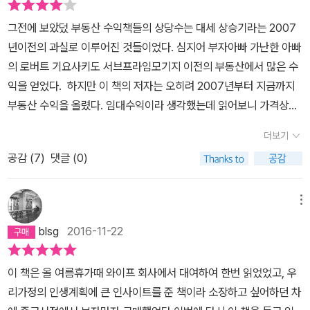
그전에 보았덨 부동산 수익책들의 상당수는 대세 상승기라는 2007
년이전의 과실로 이루어진 것들이었다. 심지어 부자아빠 가난한 아빠
의 로버트 기요사키도 서브프라임모기지 이전의 부동산에서 많은 수
익을 얻었다. 하지만 이 책의 저자는 오히려 2007년부터 지금까지
부동산 수익을 올렸다. 임대수익이라 생각했는데 읽어보니 가격상승
으로 인한 수익이 많았다. 누구나 다 떨어질 것이라고 생각하는 시대
더보기
에 자신만의 소신으로 이러한 투자를 했다는 점 자체가 일단 인상깊
공감 (
7
)
댓글 (0)
다. 그래서인지 저자는 대세 상승기니 하락기니 이런 것에 휘둘리지
말고 자신만의 소신을 갖고, 투자할 만한 곳이라면 과감하게 투자할
것을 주문하는 편이다. 상승장이든 하락장이든 늘 오르는 곳은 있게
메뉴
마련이니 어찌 보면 당연한 말이기도 하다. 전세가가 최근 워낙 높게
blsg
2016-11-22
형성되고 있는 점도 저자의 성공요인이다. 매매가에 육박하는 전세가
는 전세를 기고 구입하는 매물의 경우 불과 1-2천 정도의 금액으로
이 책은 올 여름휴가때 와이프 회사에서 대여하여 한번 읽었었고, 우
부동산 구매를 가능하게 했다. 하지만 전세투자이기에 이 경우는 물
리가정의 인생계획에 큰 인사이트를 준 책이라 소장하고 싶어하던 차
건 값이 올라야 수익을 거두는데 전세가가 점점 올랐고 이로 인해 매