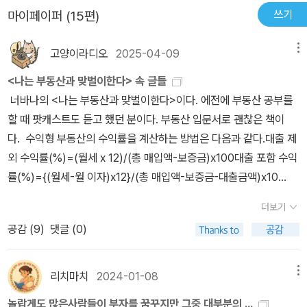
날 복권에 당첨되어 일확천금을 얻은 사람이 불과 얼마 되지 않아 빈
착하려면 무임승차를 할 것이 아니라 스스로 버스를 몰아야 한다.그
쓰기
마이페이퍼 (15편)
털터리 신세가 되었다는 소식을 듣곤 한다. 돈을 다룰 수 있는 능력이
버스의 승객은 당신의 배우자와 아이들이다.당신의 가족을 어떤 버스
없는 사람에게 하루 아침에 찾아온 엄청난 부는 그렇게 허무하게 빠
에 태우고 싶은가?오래되고 허름해서 덜컹거리를 버스, 아니면 VIP
고양이라디오
2025-04-09
메뉴
져 나가게 마련이다....(중략)...먼저 당신이 부자가 될 확률은 얼마나
만 태우는 명품버스?그것도 아니라면 그냥 걷게 할 것인가?남들은
<나는 부동산과 맞벌이한다> 속 글들
되는지 체크해 보는 시간을 가져보다. 다음 항목을 읽으며 예 혹은 아
대기업에 다니는 나를 부러워했지만 부모님께 용돈 드리고, 생활비
너바나의 <나는 부동산과 맞벌이한다>이다. 에전에 부동산 공부를
니오로 대답해보자.공부를 하면 할 수록' 정말 책에 나오는 위 이야기
에, 여자 친구와 데이트 몇 번 하면 남는 게 별로 없었다.그래서 알게
할 때 팟캐스트도 듣고 했던 분이다. 부동산 입문서로 괜찮은 책이
처럼 내가 돈을 다루는 방법도, 무엇을 해야되는 지도 모른채 복권이
되었다.월급만으로는 가난에서 벗어날 수 없다는 사실. 핵심은 젊을
다. 수익형 부동산의 수익률을 계산하는 방법은 다음과 같다.대출 제
당첨된다고 해도 그돈을 쓰기만 할 뿐이지 과연 불릴 수 있을 까?'' ...
때 땀 흘리며 일해서 번 돈을모아 그 돈이 당신을 위해 스스로 일하게
외 수익률(%)=(월세 x 12)/(총 매입액-보증금)x100대출 포함 수익
그리고 만약, 내가 열심히 공부해서 갑자기 생긴 돈을 어디에 투자해
끔 시스템을 구축하는 것이다.그래서 당신이 은퇴하고 나서는 돈이
률(%)={(월세-월 이자)x12}/(총 매입액-보증금-대출금액)x10
야할지 않다면.. 굳이 복권에 당첨 되어야할 이유가 있을까?' 하는 생
당신을 위해 일하도록 만드는 것이다.* 레버리지 : 차입 등 타인 자본
0 내가 수익형 부동산을 구입할 일도 없을 거 같고 굳이 적어 놓지 않
각이 듭니다.예전엔 단순히 돈이 많았으면 하고 바랄 뿐이었는데, 만
을 유치해 이를 재투자하여 적은 자기자본으로 수익률을 높이는 것신
더보기
아도 될 거 같지만 그래도 한 번 적어본다. 아래는 저자가 똘똘한 아파
약 그 돈이 우연히 생기게 된다고 하더라고 예전의 저라면 지켜낼 수
은 내게 게속해서 기회라는 공을 던져주었지만 쓸데없는 선입견과 편
공감 (
9
)
댓글 (0)
트로 생각하는 조건이다. 첫째, 실투자금이 적게 드는 아파트를 골라
없었을 것 같아요. 돈이 점점 돈을 불러 오는 것은 맞지만, 그것을 활
견으로 나는 기회를 놓쳐버렸다.그러면서 세상을 불평했다.그렇게 몇
라.둘째, 전세 수요가 높은 지역의 아파트를 골라라.셋째, 주변에 향후
용할 수 있는 능력이 더 중요한 것 같습니다. 3장에서는 부자 지수 체
번의 기회를 놓치고 난 후 선입견을 서서히 버리기 시작하자 나 역시
공급(분양 물량)이 없는지 확인하고 골라라.넷째, 대단지 아파트일수
크표로 부자가 될 수 있는 지 여부도 확인 할 수 있어요.그리고 투자할
리치마치
2024-01-08
메뉴
달라졌다.내 앞에 지나가는 나쁜 볼(기회)에는 손대지 않지만, 내 앞
록 좋다(최소 500세대 이상).다섯째, 역세권 아파트일수록 좋다.여
때의 마음가짐과 주의점 같은 것도 우리에게 친절하게 알려주고 있습
에 좋은 볼이 오면 그걸 포착해 바로 타격에 나선다.혹시 당신도 주변
놀랍게도 많은사람들이 부자를 꿈꾸지만 그중 대부분의 ...