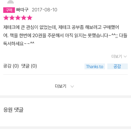
지 방법이....(중략)...초기에 투자한 부동산 중 대부분은 수익형 부동
져뒷 부분은 그냥 훑어 일기 형식으로 읽어, 자세한 내용은 아래에 없
빠따구
2017-08-10
사능로 내게 월세를 가져다주는 것들이었다. 저도 부동산에 관심이
지만나중에 시간이 되면 다시 한번 더 그 부분을 중점으로 읽어보아
생기고 이제 막 여러가지 책을 읽기 시작했는데, 사실 투자책을 읽으
야 하겠다아.ㅋ-------밑줄긋기-----인생은 한 권의 책과 같다.어리
제테크에 큰 관심이 없었는데, 제테크 공부좀 해보려고 구매했어
면서 희망에 부풀긴 하지만 막상 어떻게 어디서 부터 시작해야할지를
석은 사람은 대충 책장을 넘기지만,현명한 사람은 공들여서 읽는다.
여. 책을 한번에 20권을 주문해서 아직 읽지는 못했습니다~^^;; 다들
결정할 수가 없었어요.그런데 2장에는 어떻게 그런 시스템을 가질 수
그들은 단 한 번밖에 읽지 못하는 것을 알기 때문이다.-장 파울, 독일
독서하세요~~^^
있는지 하나 하나 잘 설명되어있습니다.시세차익 부동산을 사야하나
의 소설가 세상이 불합리하다고 여겨질때 반드시 알아야 할 것은세상
아니면 월세를 받는 부동산을 사야하나 .. 무엇부터 시작해야하는 지
은 변하지 않는다는 것이다.다만 변할 수 있는 건 우리 자신뿐이다.-
더보기
막막했는데2장을 통해 수익형을 통해 매달 현금흐름을 만들고 부동
헨리 데이비드 소로, 미국의 철학자어제와 똑같이 살면서다른 미래를
공감 (
0
)
댓글 (0)
산 보는 눈을 키워서 시세차익 부동산에도 도전하면 좋겠다 하는큰
기대하는 것은정신병 초기 증세이다.-알베르트 아인슈타인, 미국의
그림을 그릴 수 있게 되었습니다.물론 이것을 위해서는 종잣돈 마련
물리학자어떤 길들은 계속 따라가고다른 길들은 포기해야 했다.하지
이 필수이니저의 소비를 가장 줄여야겠지요 ? ㅎㅎㅎ 이후 책장을 쭉
더보기
만 최악은 그게 아니었다.제일나쁜 것은 자신의 선택을 평생 의심하
쭉 넘겨 보면서작가는 이렇게 투자를 하였구나 하는 것을실제 사례를
며그 길을 가는 것이었다.-파울로 코엘료, 브라질의 소설가과거의 삶
통해, 접근할 수 있었어요!​​​​​​(121쪽) 당신이 부자가 될 가능성은?최근
은 후회해도 소용없다. 하지만 미래의 삶은 당신에게 달렸다.10년 이
응원 댓글
에 내가 살 집을 알아보며 아 나에게 복권이 당첨되거나 해서 1억만
후 당신은 어떤 삶을 살고 싶은가?그리고 부모로서 당신은 자녀에게
있었으면 아니 5000만원만 있었으면...아니 3000만원만 있었으
여유롭고 희망찬 미래를 물려주고 싶은가아니면 밑바닥에서부터 고
면.... 하고 생각한 적이 많았어요.(121쪽)우리는 종종 언론에서 어느
군분투해야 하는 삶을 물려주고 싶은가?당신이 원하는 목적지에 도