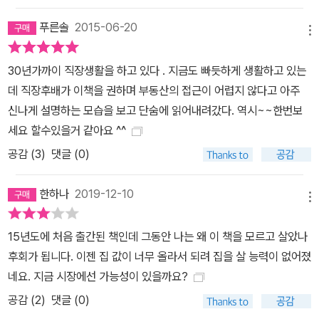
는 시스템을 부동산 투자 매입기를 통해 공개된다. 3장은 돈 걱정 없
푸른솔
2015-06-20
는 월급쟁이가 되기 위해 독자들이 가장 먼저 생각해야 할 것들이 담
메뉴
겼으며, 4장에서는 초보 투자자가 바로 시작해야 할 공부법과 실전
투자에서 알아두면 유용한 투자 기술들이 소개된다. “나는 부동산과
30년가까이 직장생활을 하고 있다 . 지금도 빠듯하게 생활하고 있는
맞벌이하는, 월급쟁이 부자다!” 월급쟁이로서 돈 걱정 없이 살고 싶다
데 직장후배가 이책을 권하며 부동산의 접근이 어렵지 않다고 아주
면, 자아실현을 위한 직장생활을 하고 싶다면! 그동안 재테크 분야에
신나게 설명하는 모습을 보고 단숨에 읽어내려갔다. 역시~~한번보
서 ‘월급쟁이 부자’라는 키워드가 빈번히 오르내렸다. 월급쟁이 부자
세요 할수있을거 같아요 ^^
가 있다, 없다 논란까지 있었다. 엄밀히 말해 이 책의 저자는 월급쟁이
공감 (
3
)
댓글 (0)
부자이지만, 월급만으로 부자가 된 것은 아니다. 오히려 그는 월급만
으로 부자가 될 수 없다고 말한다. 그래서 급여 외 소득을 창출하는 시
한하나
2019-12-10
메뉴
스템을 마련하는 투자와 직장생활을 병행했다. 실제로 투자로 큰돈을
번 대부분의 투자자들이 회사를 그만두고 전업 투자자의 길을 걷지
15년도에 처음 출간된 책인데 그동안 나는 왜 이 책을 모르고 살았나
만, 저자는 그 길을 택하지 않았다. 좋은 선배와 후배, 동료라는 인맥
후회가 됩니다. 이젠 집 값이 너무 올라서 되려 집을 살 능력이 없어졌
의 장을 마련해주고, 매월 가족의 생활비를 지원해주는 직장이 고맙
네요. 지금 시장에선 가능성이 있을까요?
기 때문이다. 또 일정한 생활비가 있었기에 지속적인 투자가 가능했
공감 (
2
)
댓글 (0)
다. 이 책은 노후를 책임져주지 않는 직장에 다니면서 끊임없이 불안