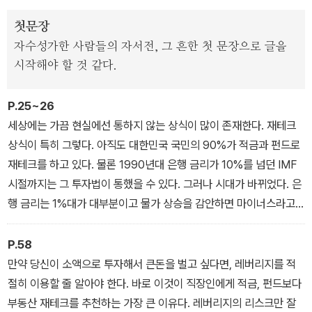
으로 할 수 있는 투자처 찾는 법 또한 부록으로 제공했다.
첫문장
자수성가한 사람들의 자서전, 그 흔한 첫 문장으로 글을
책은 총 4장으로 구성되어 있다. 1장은 당신이 부자가 되는 것을 가로
시작해야 할 것 같다.
막고 있는 내·외부적 장애물을 하나씩 꼽으며 선입견을 버리는 단계
다. 2장은 실제로 월급쟁이인 저자 너바나가 구축한 돈 버는 시스템
P.25~26
을 부동산 투자 매입기를 통해 공개된다. 3장은 돈 걱정 없는 월급쟁
세상에는 가끔 현실에선 통하지 않는 상식이 많이 존재한다. 재테크
이가 되기 위해 독자들이 가장 먼저 생각해야 할 것들이 담겼으며, 4
상식이 특히 그렇다. 아직도 대한민국 국민의 90%가 적금과 펀드로
장에서는 초보 투자자가 바로 시작해야 할 공부법과 실전 투자에서
재테크를 하고 있다. 물론 1990년대 은행 금리가 10%를 넘던 IMF
알아두면 유용한 투자 기술들이 소개된다.
시절까지는 그 투자법이 통했을 수 있다. 그러나 시대가 바뀌었다. 은
행 금리는 1%대가 대부분이고 물가 상승을 감안하면 마이너스라고
해도 과언이 아니다. 우리보다 앞서 경제 성장의 길을 걸었던 미국, 일
본 그리고 유럽 국가들의 상황을 볼 때 우리나라 또한 저금리가 계속
P.58
이어질 확률이 높다. 자산을 잃지 않기 위해서라도 어쩔 수 없이 재테
만약 당신이 소액으로 투자해서 큰돈을 벌고 싶다면, 레버리지를 적
크를 해야 하는 시대에 우리가 살고 있다는 말이다.
절히 이용할 줄 알아야 한다. 바로 이것이 직장인에게 적금, 펀드보다
▶ 1장_ 당신은 왜 아직 부자가 아닌가
부동산 재테크를 추천하는 가장 큰 이유다. 레버리지의 리스크만 잘