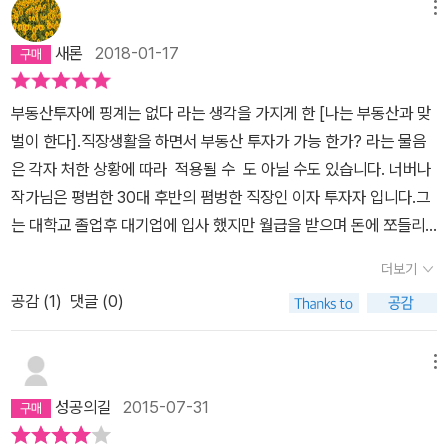
을 해놓고 꼼꼼히 보고 있는 중이다.(요새같이 금리인상과 미국대선,
릴 줄 아는 내공(일명 고수)이 있었기에 가능하다. 부동산 전문가인
메뉴
터 투자에 관련된 지식을 쌓는 방법이라던지 수익율을 계산하는 법
한국의 어지러운 상황에 앞으로 어떤 투자를 해야하는지 고수들의 노
고수가 빨리 되려면, 먼저 멘토 되어줄 고수를 만나야 하는데 자본주
같은 실제적으로 바로 사용가능한 노하우를 알려주면서, CEO의 마
새론
2018-01-17
하우를 어깨너머로 보면서 감을 잡아가고 있다.. 아직 잘 모르겠지
의 사회에서 어느 고수가 아무런 대가 없이 가르쳐 주겠는가 ! 그러나
음가짐으로써 시간관리와 투자를 해야하는 태도를 형성하는 자기계
만;)이 책은 부동산을 통해 경제적 자유를 얻고자 하는 사람이라면 꼭
너바나님은 고수들에게 먼저 많은 발품을 팔아 고수들이 필요로 하
발법을 설파한다. 그리고 투자 멘토를 꼭 만나서 노하우를 얻는 것이
부동산투자에 핑계는 없다 라는 생각을 가지게 한 [나는 부동산과 맞
한번 읽어보고 삶의 방향을 잡을때 도움이 되었으면 좋겠다.*이 책과
는 정보를 아낌 없이 제공하여 마음을 얻는다. 1. 이런 노력, 정보제공,
얼마나 중요한 것인지 가르쳐주며, 이는 비용을 투자하더라도 해야한
벌이 한다].직장생활을 하면서 부동산 투자가 가능 한가? 라는 물음
함께 읽으면서 인생의 전환점을 맞이했던 책 - 나는 고작 한번 해봤을
자기를 낮춘자세, 발품등은 어디서 나올까 ? ---> 부동산관련 많은
다고 말한다. 또한 투자는 혼자보다는 같이 하는 것이 시너지가 나는
은 각자 처한 상황에 따라 적용될 수 도 아닐 수도 있습니다. 너버나
뿐이다.http://m.blog.naver.com/PostView.nhn?blogId=hgni
책을 구독---> 경제신문 읽기---> 미래에 대한 꿈이 명확함 2. 이 
데, 협업과 아웃소싱을 두려워 하면 안된다고 주장한다. 일반 직장인
작가님은 평범한 30대 후반의 폄벙한 직장인 이자 투자자 입니다.그
ck&logNo=220775813226
에서 주는 좋은 Tip---> 만약 현재의 당신을 있게 한 지금까지 살아
은 혼자서 모든 것을 해나가기에는 절대적인 시간이 부족하기 때문이
는 대학교 졸업후 대기업에 입사 했지만 월급을 받으며 돈에 쪼들리
온 방식이 만족스럽지 않음에도 당신이 변하지 않는다면, 당신의
다. 내가 안되면 다른 사람의 손이라도 빌려야 한다. 이를 위해서는 비
고 막연한 노후에 대한 불안감으로 걱정 하는 선배들을 보며 재테크
미래 또한 현재의 모습과 달라질게 없을 것이다.---> 부동산 매입이
더보기
용이 늘어가게 되는데 이 비용을 나의 시간보다 아깝다는 마인드를
를 공부해야 겠다고 결심하게 됩니다. 직장생활을 하면서 각종 재테
가장좋은 시기는 가장 무더울 때나 장마철, 그리고 크리스마스 ~ 음
버려야만 한다. 전문가가 해야 효과적인 것은 전문가의 도움을 받는
공감 (
1
)
댓글 (0)
크밀 투자 관련 책들을 읽으며 재테크 공부를 하게 됩니다 차곡 차곡
력설까지 우리나라 국민성인 냄비근성을 일찍 깨우쳐 남들이 가지 않
게 낫고, 나는 이 벌어낸 시간으로 비용 이상을 창출하는 지식습득이
월급을 모아 3년후 종자돈 1500만원으로 보격적으로 투자를 하게
는 길을 10년이나 고독하게 걸어가 불확실한 미래를 밝게 만들어 놓
나, 투자 활동을 한다는 논리다. ​ 스스로를 진심으로 투자가라고 생
됩니다. 6년간 직장생활과 부동산 투자를 병행하면서 50채의 부동산
메뉴
은 너바나님께 열기를 식혀줄 시원한 바람을 불어 보내본다. 감사합
각해본 적은 없는 것 같다. 하지만, 이 책을 통해 나는 아마추어가 아
을 매입했고, 월급 이상의 월세와 전세금 상승분의 보너스를 받으면
니다.(제네시스드림)
성공의길
2015-07-31
닌 진정한 투자가 되려면 어떻게 해야겠다는 최소한의 자세와 태도를
서 노후 걱정없는 직장 생활을 하고 있다고 하네요~너바나 작가님은
배웠다. 되는 사람은 아무리 어려운 시절이라도 직접 몸으로 뛰며 눈