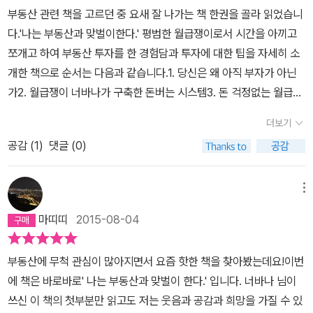
블로그와 카페에 육아와 재테크 노하우를 공개하고 있으며 직장인들
부동산 관련 책을 고르던 중 요새 잘 나가는 책 한권을 골라 읽었습니
으로 찾아내면서, 머리로 생각하면서 고정관념을 깰 방법을 시도해본
이 경제적으로 독립하여 행복한 가정생활과 직장생활을 병행 할 수
다.'나는 부동산과 맞벌이한다.' 평범한 월급쟁이로서 시간을 아끼고
다. 우리는 우리가 당장 힘들다고 조금 시도 해보다가 이내 불가능이
있도록 돕고 있습니다. 대단하다 라는 생각을 했습니다. 직장생활을
쪼개고 하여 부동산 투자를 한 경험담과 투자에 대한 팁을 자세히 소
라고 멋대로 단정짓는다. 그러나 되는 사람은 결국 시도 끝에 목표를
하면 집에오면 피곤 할텐데도 이에 굴하지 않고 노후를 위해 앞으로
개한 책으로 순서는 다음과 같습니다.1. 당신은 왜 아직 부자가 아닌
향해 가는 길을 찾아낸다. 나도 너바나님처럼 이런 끈기와 용기를 가
의 미래를 위해 부동산투자를 했다는 점이 높이 살만했습니다.그리고
가2. 월급쟁이 너바나가 구축한 돈버는 시스템3. 돈 걱정없는 월급쟁
지고 앞으로 나아가고 여러 사람과 윈윈하는 존재가 될 수 있도록 노
중요한 점은 처음부터 직장근처 자신이 잘 아는 부동산을 투자 했다
이 되는 법4. 월급쟁이를 위한 재테크 노하우저자는 책을 통해'월급
력할 것이다.
는 것이었습니다. 그러다가 점차적으로 멀리있는 부동산까지 투자하
더보기
만으로는 가난에서 벗어날 수 없다. 그러나 엄청난 부자가 아니라 노
게 되는 부동산 투자자가 됩니다. 바빠서 안돼~!! 시간이 없는데 어떻
공감 (
1
)
댓글 (0)
후에 일하지 않고, 여행다니면서 가족과 행복한 시간을 보내는 것이
게 부동산 투자를 직장 다니면서 해? 라는 의구심을 말끔히 지우게
라면,월급쟁이인 당신도 충분히 그 꿈을 이룰 수 있다.' 라고 말합니
되었습니다. 너바나 작가님의 실전 부동산 투자 이야기를 들으면 저
다.돈버는 시스템을 저자는 이렇게 이루었습니다.'월급쟁이로서 소득
메뉴
절로 아~ 이렇게 하면 되는 구나 ~!! 라는 노하루를 알려 주십니다.
을 크게 늘리는 것이 불가능했던 내가 선택한 방법은 지출을 줄이는
직장인으로서 부동산 으로 성공하기는 쉬운 일이 아닙니다. 그러나
마띠띠
2015-08-04
것이었다.''초기에 투자한 부동산중 대부분은 월세를 가져다 주는 것
너바나 작가님은 자신은 투자 노하우를 잘한점과 아쉬웠던점등을 책
들이었다. 이를 통해 월세 500만원 이상의 수익이 창출되자 월급을
에 담아 읽는 독자로써 생생한 현장감이 저절로 전달 됩니다. [나는
부동산에 무척 관심이 많아지면서 요즘 핫한 책을 찾아봤는데요!이번
적금하는 시스템은 필요없게 되었다.''수익형 부동산으로는 30억 목
부동산과 맞벌이 한다]를 통해 직장인들도 부동산 투자를 할 수 있다
에 책은 바로바로' 나는 부동산과 맞벌이 한다.' 입니다. 너바나 님이
표가 어렵기 때문에, 시세차익형 부동산으로 눈을 돌렸다.'그리고 지
는 점을 깊이 인식하고 희망을 가졌으면 좋겠다는 생각을 해봅니다.
쓰신 이 책의 첫부분만 읽고도 저는 웃음과 공감과 희망을 가질 수 있
금은 월급쟁이이지만 월급보다도 더 많은 소득이 부동산을 통해 들어