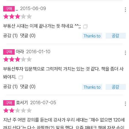
해하고, 매년 물가상승률 만큼도 오르지 않는 연봉에 한숨을 내쉬며,
_
2015-06-09
내 집 마련을 위해 성실한 빚쟁이로 살아가야 하는 월급쟁이들을 위
메뉴
해 씌었다. 그들이 급여 외 소득을 가져오는 시스템을 마련한다면, 지
부동산 시대는 이제 끝나가는 듯 하네요 ^^;;
금보다 가볍고 즐거운 마음으로 회사에 출근할 수 있을 것이며, 직장
공감 (
1
)
댓글 (0)
은 밥벌이가 아닌 자아실현의 장이 될 것이기 때문이다. 바로 너바나
가 그랬던 것처럼 말이다. 대한민국 월급쟁이로 살아가면서 돈 걱정
아라
2016-01-10
없이 살아가고 싶은 모든 이들에게, 일독을 권한다. 추천의 글 “너바
메뉴
나 님을 만나기 전 나름 부동산 투자계에서 고수라 자칭하는 사람들
을 만나봤지만 실속이 없었다. 자신의 작은 성공을 과대 포장해서 혹
부동산투자 입문책으로 그럭저럭 가치는 있는 것 같다. 책을 좀더 사
하게 만들어 이용하려 하거나, 자신의 투자를 위해 필요한 투자자를
봐야지.
구하는 사람들이었다. 너바나 님은 담담하고 진솔하게 투자에 필요한
공감 (
1
)
댓글 (0)
열정과 자세를 강조했다. 현실에 지쳐 새로운 돌파구가 필요한 사람
이라면, 너바나 님의 글을 읽어보길 바란다.” _겸손부부 “곧 40대, 불
호서기
2016-07-05
메뉴
안한 미래를 위해 매일 경주마처럼 달려야 했다. 달리면서도 당장 뭘
해야 할지 몰랐다. 그때 너바나 님의 칼럼은 등대와 같았다. 칼럼들을
지난 주 어떤 강의를 듣는데 강사가 우리 세대는 ˝재수 없으면 120세
보며 더 이상 미래가 두렵지 않게 되었다. 준비만 제대로 하면 평범한
까지 산다˝는 다소 끔찍한(?) 말을 했다. 요즘 재테크 책에 자꾸 손이