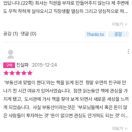
었답니다.(22쪽) 회사는 직원을 부자로 만들어주지 않는다 제 주변에
온다고 합니다. 멋지지 않습니까?이 외에도 다양한 노하우와 사례들
도 무척 착하게 살아오시고 직장생활 열심히 그리고 양심적으로 하신
로 책을 가득 채우고 있고, 거기에다가 우리의 그릇을 키워줄 수 있도
분이 계십니다.개인적으로 그 착한 분을 저는 존경하고 너무 좋아하
록, 부동산을 투자하면서 느낀 점도 상세히 기록되어 있어 좋았던 책
더보기
지만, 그리고 그렇게 사는 삶이 나쁘다고 할 수 없지만,아이들도 커가
같습니다.이런 책 한권 한권을 통해 받아들인 지식들이 내 유전자 깊
공감 (
1
)
댓글 (0)
고 비싸지는 전세 때문에 여러곳을 이사하신다는 이야기를 듣고 얼마
숙한 곳까지 각인되길 기대하며, '이제는 실천이다!'라고 외치고 책에
나 힘드셨을까 하는 생각이 들었습니다.그 분은 참 좋으시고 나처럼
서 나온대로 부동산 탐방을 해야겠습니다.^^
낭비도 하시지 않는데...왜 여러 집들을 이사다니셔야 했을까요?그리
메뉴
고 이제 겨우 조금 첫발을 딛은 저는 어떻게 살아야 할까요?이 책의
진실파
2015-12-24
첫부분에서 작가는 회사는 직원을 부자로 만들어 주지 않는다고 말합
니다.(본문 중) 2005년 큰 꿈을 안고 회사에 입사했다. 그때만 해도
'부동산과 맞벌이 한다.'라는 책을 읽게 된건 정말 우연히 친구와 만
머지않아 나도 TV에 나오는 회사원 처럼 멋진 차를 끌고 좋은 집에
나기 전 시간 여유가 있어서였습니다. 잠깐 읽는동안 책에 관심을 가
살게 될 거라고 믿었다. 이제 내 인생에는 성공할 일만 남았으니 회사
지게 됐고, 도서관에 가서 책을 찾아 보게 되면서 새로운 세상을 느끼
에 올인하자는 생각뿐이었다. 그렇게 하면 회사가 나를 순탄한 길로
게 되었습니다. 사실 부동산이라는것은 '부모님들께서 혹은 돈이 많
이끌어...(중략)..월급만으로는 가난에서 벗어날 수 없다는 사실.저도
은 사람들이 투자하는 것' '돈이 없으면 관심도 안가져도 되는 것' 이
열심히 공부해 직업을 가졌고 이제 직업을 가졌으니 신나게 놀수 있
라는 생각을 하고 있었는데 이런 개념을 새롭게 해 준 고마운 책입니
고 돈도 모이고 집도 생기고 하겠지 했지만.신나게 썼을때 돌아오는
더보기