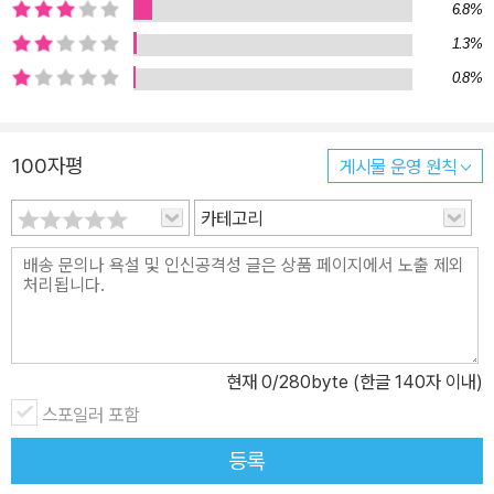
6.8%
포털사이트 블로그와 카페를 통해 직장인들이 경제적으로 독립하여
행복한 가정생활과 직장생활을 병행할 수 있도록 돕고 있는 저자는,
1.3%
이 책에서 자신의 투자 내역을 낱낱이 공개하면서 급여 외 소득을 가
0.8%
져오는 시스템 마련하는 법을 알려준다. 또한 초보 투자자들이 책을
덮은 뒤 바로 실천할 수 있는 투자 계획표를 알려주는 한편, 부록으로
100자평
게시물 운영 원칙
‘10년 안에 집 30채를 마련하는 투자법’, ‘1,000만 원으로 할 수 있는
투자처 찾는 법’을 제공한다. “1년 적금 모아 집 1채씩, 10년만 투자하
카테고리
라!” | 평생 월급을 가져다주는 투자 시스템 만드는 법 | ‘10년 안에 1
0억 만들기’는 이를 모토로 내건 ‘텐인텐’이라는 이름을 가진 재테크
카페가 있을 정도로 재테크를 시작하는 사람들에겐 상징적인 목표가
됐다. 10억이란 금액은 적금으로만 재테크를 하고 있는 사람들에겐
현실적이지 않은 숫자로 보일 수 있지만, 저자는 투자를 제대로 공부
현재
0
/280byte (한글 140자 이내)
하는 사람들에겐 그리 먼 미래가 아니라고 말한다. 실제로 그는 10년
보다 더 짧은 기간에 10억보다 많은 자산을 마련했기 때문이다. 특히
스포일러 포함
저자는 부동산 투자에 대한 오해와 편견을 가지고 있던 시절 자신이
등록
얼마나 많은 기회를 놓쳐버렸는지 고백하면서, 아직까지도 금융사의