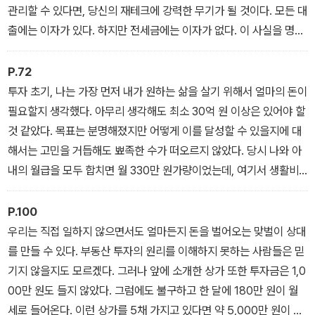
관리할 수 있다면, 당신의 재테크에 강력한 무기가 될 것이다. 모든 대
출에는 이자가 있다. 하지만 전세금에는 이자가 없다. 이 사실을 명심
하라. 무이자로 세입자의 돈을 빌려 레버리지를 얻을 수 있다. 이를 잘
활용하면 당신이 가지고 있는 자산의 규모를 크게 확장할 수 있고, 당
P.72
신의 자산규모에 따라 수익이 달라질 수 있다.
투자 초기, 나는 가장 먼저 내가 원하는 삶을 살기 위해서 얼마의 돈이
▶ 1장_ 당신은 왜 아직 부자가 아닌가
필요할지 생각했다. 아무리 생각해도 최소 30억 원 이상은 있어야 할
것 같았다. 목표는 분명해졌지만 어떻게 이를 달성할 수 있을지에 대
해서는 고민을 거듭해도 뾰족한 수가 떠오르지 않았다. 당시 나와 아
내의 월급을 모두 합치면 월 330만 원가량이었는데, 여기서 생활비
200만 원을 빼고 나면 매월 130만 원이었다. 거기에 보너스 등을 합
친다고 해도 1년에 2,000만 원을 모으기도 힘들 것이었다. 그런데 이
P.100
렇게 10년을 모은다 해도 고작 2억 원이다. 그 시절 서울 소재 30평
우리는 직접 일하지 않으면서도 얼마든지 돈을 벌어오는 맞벌이 상대
대 아파트가 5억 원 정도였으니 10년을 모아도 서울의 아파트 전세
를 만들 수 있다. 부동산 투자의 원리를 이해하지 못하는 사람들은 믿
금도 마련하기 힘들 터였다. 획기적인 투자 계획이 필요했다. 월급쟁
기지 않을지도 모르겠다. 그러나 앞에 소개한 상가 또한 투자금은 1,0
이도 부자가 될 수 있는 방법 말이다. 나는 수많은 재테크 책을 읽고
00만 원도 들지 않았다. 그럼에도 불구하고 한 달에 180만 원이 월
강연을 들으며 고민 끝에 나름의 시스템을 만들어갔다. 결국, 경제적
세로 들어온다. 이런 상가를 5채 가지고 있다면 약 5,000만 원이 안