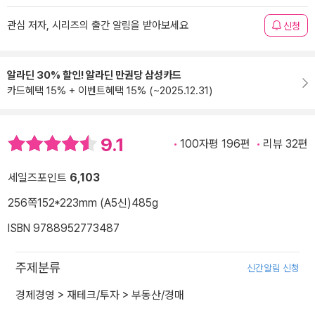
관심 저자, 시리즈의 출간 알림을 받아보세요
신청
알라딘 30% 할인! 알라딘 만권당 삼성카드
카드혜택 15% + 이벤트혜택 15% (~2025.12.31)
9.1
100자평 196편
리뷰 32편
세일즈포인트
6,103
256쪽
152*223mm (A5신)
485g
ISBN 9788952773487
주제분류
신간알림 신청
경제경영
>
재테크/투자
>
부동산/경매