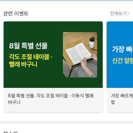
관련 이벤트
전체보기
8월 특별 선물. 각도 조절 테이블 · 이동식 빨래
가장 빠르게
바구니
합