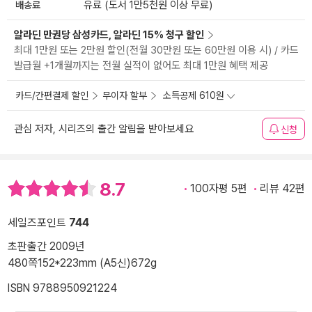
배송료
유료 (도서 1만5천원 이상 무료)
알라딘 만권당 삼성카드, 알라딘 15% 청구 할인
최대 1만원 또는 2만원 할인(전월 30만원 또는 60만원 이용 시) / 카드
발급월 +1개월까지는 전월 실적이 없어도 최대 1만원 혜택 제공
카드/간편결제 할인
무이자 할부
소득공제 610원
관심 저자, 시리즈의 출간 알림을 받아보세요
신청
8.7
100자평 5편
리뷰 42편
세일즈포인트
744
초판출간 2009년
480쪽
152*223mm (A5신)
672g
ISBN 9788950921224