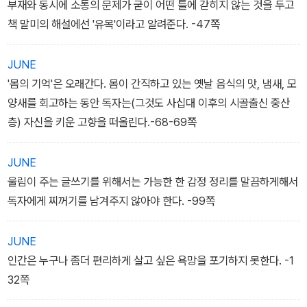
을 보도록 이끌어요. 빛을 본 어떤 책은 새 책으로 되살아나기도 합니
부재와 동시에 소통의 문제가 굳이 어떤 틀에 갇히지 않는 것을 두고
다. 그러니까 하늘에서 내린 빗물이 말라서 하늘로 올라가 다시 빗물
책 말미의 해설에선 '유목'이라고 알려준다. -47쪽
로 내려오는 흐름고리라고도 말할 수 있는 책이 헌책방 책입니다.'
JUNE
'몸의 기억'은 오래간다. 몸이 간직하고 있는 옛날 음식의 맛, 냄새, 모
양새를 회고하는 동안 독자는(그것도 사십대 이후의 시골출신 중산
층) 자신을 키운 고향을 떠올린다.-68-69쪽
JUNE
울림이 주는 글쓰기를 위해서는 가능한 한 감정 정리를 말끔하게해서
독자에게 찌꺼기를 남겨주지 않아야 한다. -99쪽
JUNE
인간은 누구나 좀더 편리하게 살고 싶은 욕망을 포기하지 못한다. -1
32쪽