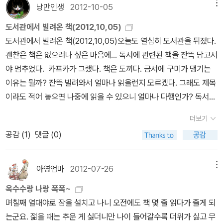
가는 셈이다.(67쪽) 이모부의 서재에서 위 글을 읽으며 고개를 끄덕
낭만인생
2012-10-05
메뉴
게 된 민음사 고전들> -파묵의 세계도 기대됩니다.요근래 읽게 된 존
였다. 그동안 알라딘 신간평가단이나 출판사 서평단 활동을 하면
치버, 뭐 이런 매력적인 작가가 있었나 싶네요! 읽지 않은 분은 한번
도서관에서 빌려온 책(2012,10,05)
서 위와 같은 경우를 종종 경험했기 때문이다. 저자나 출판사에서 제
읽어보시길 바랍니다. 정이현인가요? 네이버에 <팔코너>를 치면 그
도서관에서 빌려온 책(2012,10,05)오늘도 열심히 도서관을 뒤졌다.
공받은 책은 팔이 안으로 굽는 리뷰를 쓰게 된다. 솔직히 안 좋다고 쓰
분의 서평이 등장하는데, '존 치버를 읽어봤냐?'뭐 이런식으로 이야기
괜찬은 책은 없으려나 싶은 마음에... 독서에 관련된 책을 잔뜩 담고서
기가 미안해서 '아쉽다'는 표현으로 대체하거나, 아예 리뷰를 안쓰
가 흘러가던 것으로 기억합니다. 존 치버! 매력덩어리입니다. <팔코
야 멈추었다. 카프카가 그랬다. 책은 도끼다. 금서에 구미가 댕기는
는 경우도 있다. 물론 좋은 책인데도 게으름 부리다 못쓰고 지나기도
너>의 표지가 문제가 많더군요. 전 표지에 별로 신경 안 썼는데, 감옥
이유는 뭘까? 잔뜩 빌려와서 얼마나 읽을런지 모르겠다. 그래도 제목
하지만.... 나는 글 몇줄 쓰는 것도 어려운데, 이렇게 장문의 글을 써
쇠창살 너머의 사람얼굴이 정말 못생겼고 ugly하네요. 전 첨에는 몰
이라도 적어 놓으면 나중에 읽을 수 있으니 얼마나 다행인가? 독서의
책을 낸 공을 생각하며 별점을 후하게 준다. 그저 책이 좋아 읽는 독자
랐는데, 다른 이웃분들이 이야기해서 표지가 다시 눈에 들어왔던 1인
역사. 늘 궁금하다. 지난 주에 읽었던 <읽기의 역사>도 재미이었지만
로 비평할 깜냥은 못되기에 가능하면 솔직한 느낌을 쓰려고 한다. 그
더보기
입니다. 표지 수정하면 좋겠단 생각에 저도 1표! <11월에 구입한 새
이번주는 다른 책으로 빌려 왔다.
래서인지 누군가는 나한테 '할 말은 꼭 한다'고 하던데, 사실은 그렇지
공감 (
1
)
댓글 (0)
책들-디자인부터 멋스러운 최애 출판사, 문학동네 고전> -<피로 물
도 않다. 알라딘에는 글을 잘쓰는 이들이 많다. 강호의 고수들이 모
든 방>, <판탈레온과 특별봉사대>, <한밤의 아이들1>, <폭풍의 언
였다고나 할까... 알라딘서재 글을 읽으며 내가 쓴 글이 부끄럽고 초라
덕>, <제5도살장>은 모두 중고입니다. 우아! 이런 왕득템! <11월에
아영엄마
2012-07-26
메뉴
해지는 느낌도 종종 받는다. 작년에는 글다운 글은 커녕 페이퍼나 리
구입하고 뚜껑도 안 딴 책들> 김중혁.....김중혁 글이 좋다는 말에 <무
뷰를 거의 쓰지 못해 '이달의 당선작'으로 뽑힌 것도 몇 개 없다. 그래
옥수수랑 나랑 폭폭~
엇이든 쓰게 된다>를 구입했는데, 도서관에서 빌린 <나는 농담이다>
서 올해는 열심을 내보자고 알라딘 식구들끼리 만나 서로 격려하고
며칠째 열대야로 잠을 설치고 나니 오전에도 책 몇 줄 읽다가 졸게 되
도 읽는 중이다. <11월에 구입하여 기대되는 고전 축에 속하는, 뚜껑
다짐했지만, 실천은 미지수다. 어쨋든 알라딘에 글을 쓰는 것 자체가
는군요. 젊을 때는 추운 게 싫더니만 나이 들어갈수록 더위가 싫고 무
안 딴 책들> 많이 읽는 게 중요한데, 이번 달도 과하게 구입했나 모르