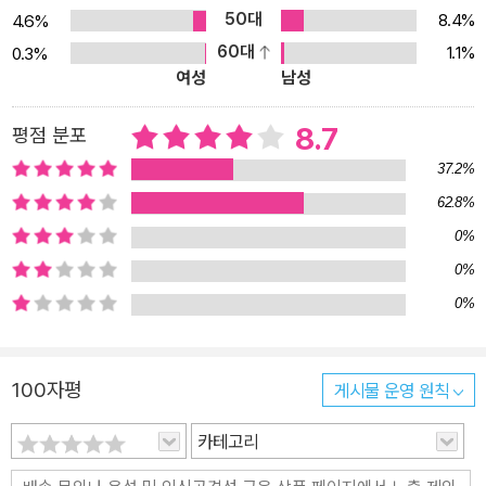
로 만들어야 하나? 막연한 질문들에 명쾌하게 답하는 파란여우의 깐
50대
8.4%
4.6%
깐한 책 읽기의 정수는 그간 책에 관한 독자들의 목마름을 시원하게
60대
1.1%
0.3%
여성
남성
해소해준다. 저자가 의도한 메시지 파악은 물론 책 너머의 높은 경지
까지 알려주는 파란여우는 평범한 책 읽기는 지양하고 파란여우만의
8.7
평점 분포
특별한 독서기를 지향한다.
37.2%
62.8%
0%
0%
0%
100자평
게시물 운영 원칙
카테고리