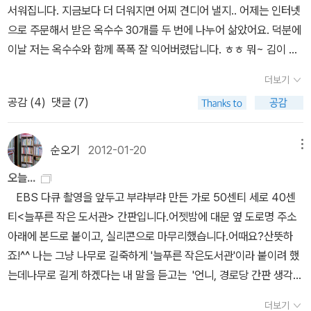
글쓰기 연습이고 스스로 위로가 되니까, 나를 들여다보는 글을 쓰도
서워집니다. 지금보다 더 더워지면 어찌 견디어 낼지.. 어제는 인터넷
겠네요. 그런데, 중고책이 많아서 다행이고 기분이 좋습니다. 때론 구
록 힘써 보련다. 알라디너들이 책을 내면 마치 내 형제자매 일처럼 반
으로 주문해서 받은 옥수수 30개를 두 번에 나누어 삶았어요. 덕분에
겨지고 책모서리가 훼손된 부분도 있지만, 읽고 내용이 좋으면 다 뭍
갑고 기뻐서 기꺼이 책을 산다. 서로들 비슷한 마음인지 알라딘 식구
이날 저는 옥수수와 함께 폭폭 잘 익어버렸답니다. ㅎㅎ 뭐~ 김이 솔
히는 거니. 11월의 카알 벨루치의 허세를 통해 여러분의 독서에 자극
들끼리 선물로 주고받기도 한다. 앞으로도 많은 알라딘 식구들이 책
솔 오르는 따끈따끈한 옥수수를 매일 먹을 수 있다면야 하루에 한 10
과 도전이 되었음 좋겠습니다 ^^
더보기
을 낼 것이다. 소통하는 친구들끼리 열심히 글을 써서 출판하라고 격
0개 정도도 삶아 낼 수 있을 것 같습니다. ^^ 며칠 전에 큰 아이가 작
공감 (
4
)
댓글 (7)
려하면서 '00님이 책을 내면 100권을 사겠어, 아니 300권을 살거
성해서 학교에 제출해야 할 방학 계획서를 꺼내 놓고 국어 과목은 '독
야!'라면서 부추기기도 한다. 정말 감탄할 만큼 뛰어난 글을 읽는 즐거
서'로 적어 놓고는 어떤 책을 읽으면 좋을지 고민하며 조언을 구하더
움도 있지만, 굳이 이런 정도를 책으로 내야 했을까... 고개를 갸웃거
군요. 그래서 참고하라고 파란여우님의 <깐깐한 독서 본능>을 꺼내
순오기
2012-01-20
메뉴
릴 책은 서두르지 않는 게 좋다고 기다리자고도 했다. 그녀들이 책을
주었습니다. 그 책에 실린 '파란여우의 책을 내 것으로 만드는 서평 쓰
오늘...
낼 때까지 애정을 갖고 기다려주는 것도 알라딘 친구로서 할 일이므
기'란 보면 이런 구절이 있는데 공감이 가서 옮겨 적어봅니다. (요즘
EBS 다큐 촬영을 앞두고 부랴부랴 만든 가로 50센티 세로 40센
로. 그리고 책을 내면 무조건 '작가'라고 칭하는데 '작가'와 '저자를 구
왜 서평 안 쓰냐고 물어보신 분이 계셔서... 머리도 굳어버리고 한 번
티<늘푸른 작은 도서관> 간판입니다.어젯밤에 대문 옆 도로명 주소
별하지 않아도 되나? 이런 이야기도 나눴고...... 위키백과, 우리 모두
손 놓아버리니 이제 서평 쓰는 거 어려워서 못하겠더이다..^^*) - 쓰
아래에 본드로 붙이고, 실리콘으로 마무리했습니다.어때요?산뜻하
의 백과사전. 작가(作家, 지은이)는 예술작품 등의 작품을 만드는 사
고 또 쓰는 방법 외에는 정도가 없다. 계속 쓰는 놈한테는 못 당한
죠!^^ 나는 그냥 나무로 길죽하게 '늘푸른 작은도서관'이라 붙이려 했
람을 일컫는 말로서, 직업명은 아니다. 이때 작품이 반드시 문학작품
다. 어떤 사람은 논문처럼 서평을 쓰기도 한다. 또 감각적인 언어로 인
는데나무로 길게 하겠다는 내 말을 듣고는 '언니, 경로당 간판 생각하
일 필요는 없다.의미[편집]작가는 주로 문학 작품(저작물), 특히 소설
문사회 도서도 부드럽게 순화하는 재능 있는 서평꾼도 있다. 책을 내
는 거지? 그게 뭐야~ 그런 간판 보고 책 읽고 싶어 들어오는 아이가
의 창작자를 지칭하며, 문학 작품의 작가를 나타내는 말로 저자(著
것으로 만드는 서평 쓰기는 찬찬히 곱씹고 요리조리 돌려 씹고 뒤집
더보기