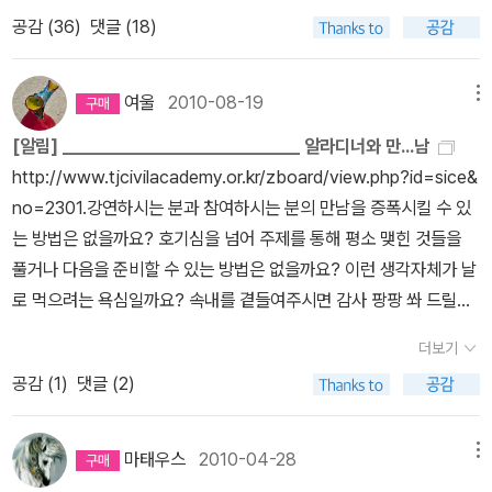
있겠어?''우리 도서관은 어린이만 오는 곳 아니야, 어른 책이 더 많
者, 글쓴이) 또는 작자(作者), 저술자(著述者)가 있다. 언어를 이용
어 씹으면서 자기 마음대로 책을 씹는 행위다. 글이란 씹을 수록 맛있
공감 (
36
)
댓글 (18)
아.''그래도 그렇지. 그게 뭐야, 작고 이쁘고 산뜻하게 만들어야지!!'전
해 소설, 희곡, 시, 시나리오 등 맥락이 있는 새로운 글을 짓는 사람들
다. 그런데 요즘처럼 인터넷 서평꾼들이 글 잘 쓰기 경쟁이라도 하듯
화로 악을 써댄 독서회원 덕분에 요렇게 이쁜 이름표를 달게 되었습
을 총칭하며, 창작하는 작품의 종류에 따라 소설가, 극작가(희곡 작
서평 쓰는 일에 집착하다 보면 서평 쓰는 일이 고역이 된다. 서평 쓰는
니다. 요건 남편이 해준 선물이라 더 푸르게 푸르게 빛납니다!^^ 몇
가), 시인, 각본가(시나리오 작가) 등으로 다르게 부를 수 있다.또한,
여울
2010-08-19
메뉴
일이 힘들어지면 서평을 안 쓰게 되고 읽은 책을 기억하는 유효기간
해째 커튼을 제대로 걸지 않고 한쪽만 걸든가, 그도 안하던가 그랬는
직업으로서 글을 쓰는 사람을 저술가(著述家)라고 하고, 그리고 예
도 짧아진다.' 올해 책을 조금씩 읽기 시작했는데 서평도, 독서 기록
[알림] ___________________________ 알라디너와 만...남
데어제 드디어 거실 창에 짝으로 완벽하게 커튼을 쳤습니다.커튼 거
술이나 학문에 관한 글을 쓰는 사람을 저작가(著作家)라고 하며, 저
도 쓰지 않고 보니 무슨 책들을 읽었는지 기억나질 않더군요. 기억력
http://www.tjcivilacademy.or.kr/zboard/view.php?id=sice&
는 고리가 많이 빠져서 제대로 걸 수 없었는데, 고리를 하나 하나 끼워
술가 가운데 글을 쓰는 행위보다는 쓴 글을 발표하는 데 중점을 두는
감퇴가 진행되고 있는 나이로 접어든 마당에 귀찮더라도 수첩이나 페
no=2301.강연하시는 분과 참여하시는 분의 만남을 증폭시킬 수 있
넣어 마무리했어요.누가?내가요!!요 사진은 우리 큰딸 보라고 올리는
사람을 문필가(文筆家)라고 한다. 희곡 작가(극작가)나 시나리오 작
이퍼에 감흥이나 마음에 와 닿는 구절이라도 좀 적어둘껄... 더위가 물
는 방법은 없을까요? 호기심을 넘어 주제를 통해 평소 맺힌 것들을
거에요.^^저 커튼이 우리 큰딸 낳은 1989년에 당시로선 거금이었던
가(각본가)처럼, “작가”라는 말이 붙어 “~에 종사하는 사람”이라는
러나고 나면 도서 구매 영수증 보고 읽은 책 목록이라도 작성해 봐야
풀거나 다음을 준비할 수 있는 방법은 없을까요? 이런 생각자체가 날
9만원을 주고 만들었는데23년이 지난 지금도 괜찮아보이지 않나요?
직업명으로 바뀌기도 한다. 그런데 작가가 반드시 작품을 창작하지는
지 하고, 슬쩍 더위 핑계로 또 미뤄 놓고 있습니다. (^^)> 아이들의 근
로 먹으려는 욕심일까요? 속내를 곁들여주시면 감사 팡팡 쏴 드릴텐
ㅋㅋ 거실 전면에 있던 잡동사니 장식장을 치우고 3단 책장을 두고
않는다. 모작을 만드는 경우도 있기 때문이다. 그에 대해 창작하는 작
황~ ▼ 큰 아이는 방학식이 오늘인데 체험신청서 내고-그래서 성적
데...!!2.여우님은 인터뷰 방식을 제안하셨는데, 저자와 다소 틀에 박
책을 꽂았더니 보기에 좀 낫군요.개관식 하기 전에 여기에 가로 200
가를 창작가(創作家)로 부르기도 한다. 알라디너들이 쓴 책 중 소장
더보기
표 구경은 다음주에나 가능할 듯. ^^;.- 어제부터 2박 3일의 일정으로
힌 만남보다 책과 삶으로 난 길이나 숲으로 조금씩 더 들어갈 수 있는
센티 세로 120센티 책꽂이를 맞춰 그림책을 꽂고, 위에 게시판을 걸
한 것들~ 글을 잘 쓰고 싶다는 욕망(혹은 유혹)으로
공감 (
1
)
댓글 (2)
근처 대학(관악구 사는 덕에~)의 공학 캠프에 참가하러 가서 내일 온
방법이 있다면? ㅎㅎ...
생각이었는데...이제 책꽂이와 게시판 만드는데 돈이 좀 들어가겠지
사들인 글쓰기 책 중에는 재밌게 읽은 것도 있지만, 읽지 않은 책도 많
답니다. 낯 가리고 말 없는 성격에 처음 보는 조원들이랑 일정을 잘 해
만, TV를 치우고 그렇게 해 놓으면 도서관 분위기가 날 거 같아요.다
다.쌓아두고 쟁여둔 책을 언제 다 읽을 수 있으려나...
나갈지 걱정인데 무심한 지집애, 늘 그렇듯 소식 전하는 문자 한 통도
마태우스
2010-04-28
메뉴
리미는 안 보이게 예쁜 그림으로 가려 놓을까? 우리 아들 초딩때 야
안 넣어주는군요. -.- 열공 모드에 불타오르기는 커녕 이제는 낮잠에