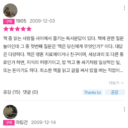
메뉴
1905
2009-12-03
책 좀 읽는 사람들 사이에서 즐기는 독서문답이 있다. 책에 관한 질문
놀이인데 그 중 첫번째 질문은 '책은 당신에게 무엇인가?' 이다. 대답
은 다양하다. 책은 영혼 치료제이거나 친구이며, 세상과의 또 다른 통
로인가 하면, 지식의 허영기이고, 밥 먹고 똥 싸기처럼 일상적인 일,
또는 돈이기도 하다. 최소한 책을 읽고 글을 써서 밥을 버는 직업이라
면 책은 곧 돈이고 밥이다. 누군가에는 책이 세상이다. 세상의 모든 이
더보기
야기.(p71)집의 방 한칸 네면 빼곡히 책이 둘러싸여 있다. 나와 아이
공감 (
15
)
댓글 (0)
들이 책방이라고 부르는공간.책방으로 만들려고 작정한 것은 아니었
지만 책을 한권 두권 사다보니, 책이 그 방을 전부 차지하게 되었던 것
이다. 언젠가 책방이 된 방을 뿌듯하게 흝어본 후,아들에게 바슐라르
메뉴
의 그 유명한 문구(책이 많은 곳, 그 곳이 천국이 아닐까! 했던 문구)
마립간
2009-12-14
를 표절하며, 민준아, 이 방이 천국의 책방 같지 않니? 하고 물었더니,