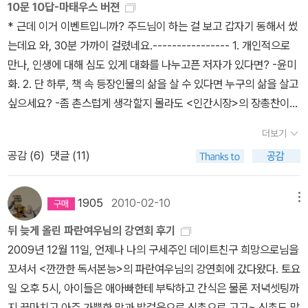
구공 던져서 유리를 깼는데, 10년 만에 단장을 해줘야지.ㅋㅋ 화장
10문 10답-마태우스 버젼
늦잠까지 쌍으로 곁들여 제 속을 보글보글 끓여주고 있는 둘째! 오전
실 문 옆에 걸린 선반에는 화분을 올려 두었고, 거실 창 앞에 철제 책
* 근데 이거 이벤트입니까? 주드님이 하는 걸 보고 갑자기 동해서 썼
에 2학기 수학 문제집이랑 영어 문법집(이벤트 상품: 락앤락 도마 받
꽂이를 하나 더 들여서 나란히 나란히..... 어찌됐든 오늘 EBS 피디
는데요 와, 30분 가까이 걸렸네요.---------------- 1. 개인적으로
으려고 몰아서 주문~ ^^*) 이 도착했는데 함께 도착한 만화책만 홀랑
와 카메라 담당하신 분이 온다니까, 1시부터 촬영을 하긴 하나 봅니
만나, 인생에 대해 심도 있게 대화를 나누고픈 저자가 있다면? -윤미
보고는 어제부터 홀릭한 '땡땡의 모험' 시리즈 꺼내다 낄낄 거리며 보
다.작가는 현재 우리 생활과 조금 다른 연출을 원하는데, 어쩌면 줄다
화.
2. 단 하루, 책 속 등장인물의 삶을 살 수 있다면 누구의 삶을 살고
느라 오전 시간 다 보내버렸어요. 이번 방학하면 피아노 다시 배우고
리기를 해야 될 듯합니다.자기들이 보여주고 싶은 장면을(만) 담으면
싶으세요? -좀 촌스럽게 생각할지 몰라도 <인간시장>의 장총찬이
싶대서 조금 아까 피아노 학원에 가서 등록해주고 돌아왔어요. 주말
다큐가 아니니까.... 50분 다큐에 직장독서, 가정독서.... 이런 식으로
다. 술취한 남자 셋이서 길가는 여자를 괴롭히는 장면을 봤다. 남자들
에 열감기가 다시 온 막내는 월요일 하루 쉬고 나니 나아져서 다시 어
더보기
몇 개 들어가는데가정(족)독서에 몇 몇 가족이 참여하는 줄 알았는데,
이 조폭처럼 생겼기에 다들 구경만 할 뿐 말리지 못했다. 나도 그 중
린이집 생활에 복귀했습니다. 이번 주는 물놀이 주간이라 물총도 쏘
공감 (
6
)
댓글 (11)
가정(족) 독서는 우리가족만 찍는대서 좀 부담이 되지만,최대한 우리
하나였다. 이런 장면들이 살면서 몇 번 있었다. 합기도 초단이긴 해도
고 물놀이도 하고, 하루 하루가 신나는 모양이에요. ^^ 펼친 부분 접기
가족 실생활을 그대로 보여주는 쪽으로 가보렵니다. 그동안 도서관에
조폭을 이기고 이런 수준은 아니라서, 가끔은 내가 장총찬처럼 싸움
▲
관한 책이나 독서에 대한 책을 읽고 사고... 현재 늘푸른 도서관 소장
을 잘하면 얼마나 좋을까 하는 생각을 한다.
3. 읽기 전과 읽고 난 후
1905
2010-02-10
메뉴
도서만 담아봅니다.<도서관> 엘리자베스 브라운의 삶을 꿈꾸며....
가 완전히 달랐던, 이른바 ‘낚인’ 책이 있다면? -<키스하기 전에 우리
뒤 늦게 올린 파란여우님의 강연회 후기
쓸고 닦고 청결 주부보다는 책읽기를 더 좋아한 덕에, 책도 쌓이고 먼
가 하는 말들>: 이 책의 제목에 왜 ‘키스’가 들어가야 하는지 다 읽고
2009년 12월 11일, 언제나 나의 구세주인 데이트친구 희망으로님을
지도 쌓이고...^^ 접힌 부분 펼치기 ▼
나서도 당췌 모르겠다. 살다살다 이런 낚시는 처음 봤다.
4. 표지가 가
꼬셔서 <깐깐한 독서본능>의 파란여우님의 강연회에 갔다왔다. 토요
펼친 부분 접기 ▲ 아~ 추가하는 자랑질!^^ EB
장 예쁘다고, 책 내용과 잘 어울린다고 생각하는 책은? -<런던을 속
일 오후 5시, 아이들은 애아빠한테 부탁하고 간식은 물론 저녁셋팅까
S 다큐팀에서 우리집에 촬영온다는 페이퍼를 본 000 출판사에서 늘
삭여줄께>의 표지가 제일 예쁘다: 정혜윤 피디를 처음 봤을 때 기절
지 끝마치고 아주 가뿐한 맘과 발걸음으로 신촌으로 고고~ 신촌도 많