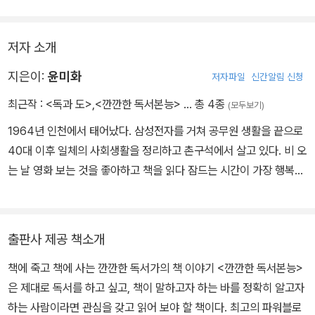
깨워준다. 그가 소개하는 책이 아니라 거기에 묻어나는 그의 삶의 결
을 통해, 참된 책 읽기란 무엇인가를 새삼스레 되짚게 된다.
저자 소개
지은이:
윤미화
저자파일
신간알림 신청
최근작 :
<독과 도>
,
<깐깐한 독서본능>
… 총 4종
(모두보기)
1964년 인천에서 태어났다. 삼성전자를 거쳐 공무원 생활을 끝으로
40대 이후 일체의 사회생활을 정리하고 촌구석에서 살고 있다. 비 오
는 날 영화 보는 것을 좋아하고 책을 읽다 잠드는 시간이 가장 행복하
다. 경향신문과 각종 잡지에 글을 기고하며 염소를 친다. 쓴 책으로 서
평 에세이 『깐깐한 독서본능』이 있다.
출판사 제공 책소개
책에 죽고 책에 사는 깐깐한 독서가의 책 이야기 <깐깐한 독서본능>
은 제대로 독서를 하고 싶고, 책이 말하고자 하는 바를 정확히 알고자
하는 사람이라면 관심을 갖고 읽어 보야 할 책이다. 최고의 파워블로