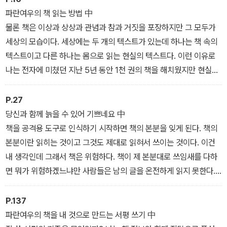
파란여우의 책 읽는 방법 中
물론 책은 이상과 상상과 관념과 참과 거짓을 포장하지만 그 모두가
세상의 모습이다. 세상에는 두 개의 텍스트가 있는데 하나는 책 속의
텍스트이고 다른 하나는 몸으로 읽는 현실의 텍스트다. 이런 이유로
나는 전자에 미쳤던 지난 5년 동안 1천 권의 책을 해치웠지만 현실의
경이로운 이야기를 읽고 싶은 호기심을 중단할 수는 없다. 유목의 텍
스트를 지향하는 나로서는 책과 세상을 공평한 비율로 조절한 텍스트
P.27
야말로 참독서라고 여긴다.
당신과 함께 늙을 수 있어 기쁘네요 中
책을 공격용 도구로 인식하기 시작하면 책의 본분을 잊게 된다. 책의
본분이란 읽히는 것이고 그것도 제대로 읽혀서 쓰이는 것이다. 이건
내 생각인데 그래서 책은 위험하다. 책이 제 본분대로 쓰임새를 다하
면 뭐가 위험하겠느냐만 사람들은 남의 글을 온전하게 읽지 못한다.
당연한 말이지만 자신이 쓴 글이 아니기 때문이다. 여러 가지로 해석
할 수 있는 말이지만 책은 공격과 단절의 도구이기도 하고 소통의 도
P.137
구이기도 하다.
파란여우의 책을 내 것으로 만드는 서평 쓰기 中