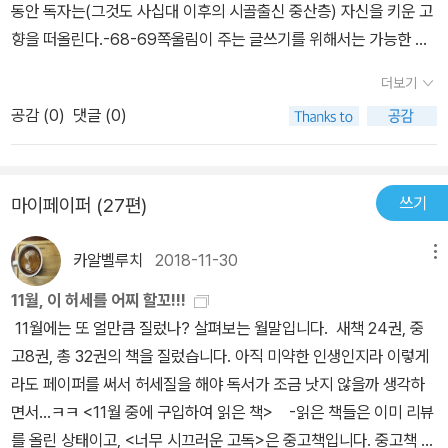
동안 독자는(그것도 사십대 이후의 시골출신 중산층) 자신을 키운 고
불러낼만한 편집이다. 저자가 언급하는 도서목록을 한쪽에 몰아두는
쌓였다.
마른 나뭇가지를 찾아 바람이 흔들며 지나가면 겨울새는
들녘
향을 떠올린다.-68-69쪽울림이 주는 글쓰기를 위해서는 가능한 한
(감춰두는) 것이, 이번 목록에 끼지 못한 다른 책에 대한 배려라고 생
에서 우짖는다.
방안에 난로를 끼고 앉아있으면 차 향기 또한 그윽하
감정 정리를 말끔하게해서 독자에게 찌꺼기를 남겨주지 않아야 한다.
각한 것일까? 제법 두꺼운 책이라 읽을 때 조금만 부주의해도 지면이
다.
이럴 때 시집을 펼쳐 들면 정다운 친구를 대하는 것 같다.
이런 정경
더보기
-99쪽인간은 누구나 좀더 편리하게 살고 싶은 욕망을 포기하지 못한
자꾸만 엎어진다. 거기다 양 손으로 지탱해가며 확인 차 앞뒤로 왔다
이 셋째 즐거움이다.
­­_허균, 한정록
공감 (
0
)
댓글 (0)
다. -132쪽기독교의 배타성과 적극적인 복음정신이 미국 보수우익을
갔다 하려니 여간 성가신 게 아니다. 이래저래 재바르지 못한 사람, 인
형성한다. 폐쇄성과 공격성을 다 갖췄다. 그러나 미국을 지탱하는 또
내심 테스트 하는 것 같아 살짝 서운하다.만연체를 구사하다 보니 더
하나의 힘은 중간 시민층의 방관적 태도라고 저자는 가리킨다. -252
러 비문이 보이는 것도 옥에 티다. (흔한 건 아니고 몇 군데 보인다. 잘
쓰기
마이페이퍼 (27편)
쪽가난한 사람들에 대한 '시야의 결손'은 부도덕이라고 말한다.-261
살펴 다시 흔적 남길 수 있어야 할텐데...) 김훈의 문체를 이해하는 작
쪽환경문제는 늘 정책의 만만한 바지사장으로 전면에 배치된다. 한여
가의 세심한 눈길이 털털한 문체 - 제목에서 ‘깐깐한’이라는 관형사를
카알벨루치
2018-11-30
메뉴
름에 내리는 소낙비도 지구온난화 때문이고 지구온난화 때문에 에어
사용했는데, 이건 내용상 그렇다는 뜻일 것이다. 저자의 문체는 확실
컨을 사용하라고 권하는 기업과 친환경마크를 달고 출시되는 하이엔
히 털털한 편이다. - 와 조화를 이룬다면 더할 나위 없는 글쓰기가 될
11월, 이 허세를 어찌 할꼬!!!
드 같은 상품들은 지구온난화 커넥션의 생산물이다. 친환경제품을 사
것이다. <6년 전, 황야에서 술 마시고 노래하고 춤추며 놀던 무식한
11월에는 또 얼만큼 질렀나? 살펴보는 월말입니다. 새책 24권, 중
용하는 소비자는 석유를 태워 만든 상품포장과 유통과 석유 연소 가
나에게 책은 어느 날 갑자기 찾아왔다. 그것은 운명이었다. 책의 문을
고8권, 총 32권의 책을 질렀습니다. 아직 미약한 인생인지라 이렇게
스가 지구를 융단처럼 덮은 광경까진 연상하지 않는 것이다. -340쪽
열면서 나는 내 황폐한 영혼의 ‘빵꾸’를 수리하고 시력을 교체했다>
라도 페이퍼를 써서 허세질을 해야 독서가 조금 낫지 않을까 생각하
불편감을 감수할 자신은 없으면서 대기오염을 걱정한다.-344쪽오래
(59쪽) 같은 표현이야말로 작가의 털털함을 증명하고도 남는다. 앞
면서...ㅋㅋ <11월 중에 구입하여 읽은 책> -읽은 책들은 이미 리뷰
된 숲의 거대한 나무들이 자라는 숲에선 1헥타르에 수백억 톤의 탄소
으로 책 안내자의 역할을 넘는 글쓰기가 작가에게 요청될 것 같다. 충
를 올린 상태이고, <너무 시끄러운 고독>은 중고책입니다. 중고책 너