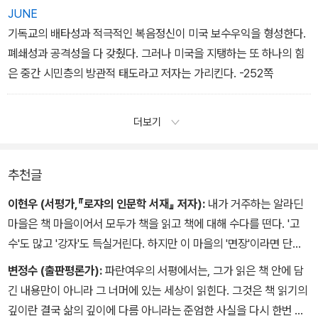
JUNE
기독교의 배타성과 적극적인 복음정신이 미국 보수우익을 형성한다.
폐쇄성과 공격성을 다 갖췄다. 그러나 미국을 지탱하는 또 하나의 힘
은 중간 시민층의 방관적 태도라고 저자는 가리킨다. -252쪽
더보기
추천글
이현우 (서평가,『로쟈의 인문학 서재』 저자):
내가 거주하는 알라딘
마을은 책 마을이어서 모두가 책을 읽고 책에 대해 수다를 떤다. '고
수'도 많고 '강자'도 득실거린다. 하지만 이 마을의 '면장'이라면 단연
파란여우님이다. 염소치기 면장님이 요즘 무슨 책을 읽고 어떤 생각
변정수 (출판평론가):
파란여우의 서평에서는, 그가 읽은 책 안에 담
을 하시는지 사람들은 늘 궁금해 한다. 책상물림이 아닌 '칼을 찬 독서
긴 내용만이 아니라 그 너머에 있는 세상이 읽힌다. 그것은 책 읽기의
가'의 용맹정진 독서기가 당차게 펼쳐진다. 도저하며 거침없다.
깊이란 결국 삶의 깊이에 다름 아니라는 준엄한 사실을 다시 한번 일