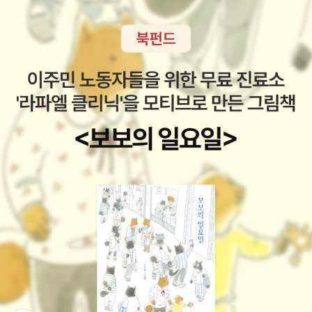
대해, 그리고 인디언들에 대해 모르던 것을 알게 해주었기에 너무나
던 토대가 될 수 있었다. 개인적으로 사다 만 놓고 아직 읽지 않고 있
만, 내가 내 독서인생을 이 분야에 걸어야할 마땅한 근거와 이유를 찾
도 좋았던 책이었다. 단지 미국인들에 의해 자신들이 살던 터전을 빼
는 이 책에 대해 뭐라 할 말은 없지만, 사유만 있는 말장난에 가까운
지 못하고 있었던 것이다. 그런데 파란여우님의 마지막 주제야말로
았겼다고만 생각했던 인디언원주민들이 나치에 의해 유태인이 살해
책은 아닐 것이라는 확신은 든다. 과학 위주의 여러 학문의 통합이라
내 독서 인생에서결국에는책에서 즐거움만이 아닌 뭔가를 얻어내고
되었던 것처럼 인종적인 이유로 수없이 살해되었고, 인디언원주민들
는 비난이 있기는 하지만, 그렇다고 철학을 위주로 여러 학문이 통합
추려내고 자르고 덧붙이고 해야만 하는 작업이구나. 쟝르를 찾는다는
이 무조건 당했다고만 생각했던 것과는 달리 원주민에 의해서 아무
된다는 것도 우습지 않는가.그가 어린시절 어두운 긴 터널을 묵묵히
것은 내가나의 독서 인생의 가치를 인정하는 것이고 어쩜 나의 회의
죄도 없는 평범한 미국인들도 많이 죽고, 약탈당했다는 사실에 대해
걷고 난 후에 이룩한 학문인, 사회생물학이기 때문에 더 뜻깊게 다가
론을 끝낼 수 있는 방점이구나 싶었던 것이다. 정말 많은 책을 접하고
조금은 객관적으로 바라볼 수 있게 해주었다는 점과 낯선 역사임에도
온다.그의 경이로운 삶을 읽고 나서, 불끈!도킨스에 도전하고 싶다는
읽은 경험자의 우러나온 말이 아닐 수 없었다(파란여우님, 전 아마 평
불구하고 쉽게 읽을 수 있었다는 점에서 다른 사람에게도 꼭 추천해
생각이 들었고 그러한 이유로 도킨스의 이론을 백날 읽어봤자 이해도
생 님의 이 말을 가지고 살 지도 몰라요!)그 날 두시간의 성실하고 빈
주고 싶은 책이었다..책쟁이들을 소개해주며 부수적으로 책에 대해서
는제자리지만 놓지 못하는것이다. 끝까지 해 볼거다.데니스 루헤인은
틈없는 강의는 만족스러웠다(이건 빈말이 아닙니다. 제가 예전에 강
볼 수 있었던 <한국의 책쟁이들>과는 달리 <책탐>과 <깐깐한 독서
<살인자의 섬>을 처음 읽었는데, 완전 대 실망이었다. 개인적으로 그
의 들었던 소위 명문대인 서강대 땡땡땡 철학과 교수와 연세대 문학
본능>은 한 명의 책쟁이가 자신이 읽은 좋은 책을 소개해주고 있는
책은트릭이 지나쳤다. 흔히 사람들은 그걸 놀라운 반전이라고 말하지
평론가인 땡땡땡 교수의 형편없고 수준 낮은 정말 개뼈다귀 수준의강
책이었다. 알라딘에서 유명한 알라디너 파란여우님과 EBS 라디오 <
만, 나는 놀라는 대신에 우스워서 이게 뭐밍! 이랬다. 그리고는 얘, 너
의에 비하면 준비많이 해 오신 파란여우님의 강의명문대 교수 수준
대한민국 성공시대> '성공 책세상'에서 좋은 책을 소개해주시는 김경
랑 나랑은 잘 안 맞는구나,옛다, 엿이나 먹어라! 내가 너한테 선사할
이상이셨어요^^). 나의 독서 위치를360도 회전해서 바라볼수 있게
집님이 추천해주는 책들로 가득했던, 무지하게 좋으면서도, 무지하게
수 있는 반전은 절대 니 책은 사서 읽지 않으리라, 는 것이었다.정말
하였고 나의 독서 인생을재정립 할 수 있도록 도와 준 강의였다.끝나
싫은 책들이다.넘쳐도 되는 욕심이라지만 안그래도 많은 책탐을 넘치
그랬다. 기분 좋은 트릭이 아니어서 열폭했고 데니스 루헤인의 작품
고 나오면서 파란여우님 아는 척 할까하다가 말았다. 강의실내에 친
게해 수십권의 책에 둘러쌓여 버거운 나에게 너무 무거운 짐을 지워
은 절대로 거들떠 보지 않았다. 그런데 이런 반전이 있을 수 있나. <피
분이 있는 분이 계신 거 같아 다가가기가 뭐했고 희망으로님도 계셔