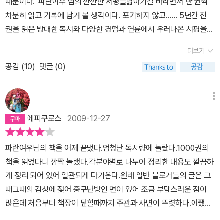
때문이다. '파란여우'님의 깐깐한 서평을닮아가길 바라면서 한 권씩
行間의 의미를 파악하는 것이 중요합니다. 그런데 이왕이면 독자가
던, 평온치 못했던 10대시절 나의 유일한 도피처이자 안식처는 책이
차분히 읽고 기록에 남겨 볼 생각이다. 포기하지 않고...... 5년간 천
얻는 통찰을 재미있게 표현하면 금상첨화가 아니겠습니까? 음식으로
었지만, 그 책을 매개로 소통할 수 있는 친구는 없었다.끽해야 대학시
권을 읽은 방대한 독서와 다양한 경험과 연륜에서 우러나온 서평을
따지면 영양가도 있고 맛도 좋고. 아마도 통찰력은 사회과학이나 인
절 책을 좋아하는 친구를 한 사람 만만나,시를, 소설을 논했지만 다른
어찌 하루아침에 따라잡을 수 있으리.이 책이 서평으로 이루어져있다
문학 책에서 나온다면 재미는 문학에서 나오겠지요.저의 독서의 약점
더보기
곳에서책을좋아하는 사람을 만나 소통할 수 있다는 것이것이 생각보
고 만만하게 보면 큰 코 다친다. 포스트잇 하나 붙일만한 곳을 찾지 못
인 문학을 보충하려는 생각이 새록새록 듭니다. - 5년만 독서하면 된
다 쉬운 것은 아니었다. 차라리 하늘의 별을 따는 것이 더 쉬웠으리라.
공감 (
10
)
댓글 (0)
하는 왠만한 책 한 권 보다 훨씬 더 많은 지식과 생각을 얻을 수 있는
다. 늦지 않았다.‘파란여우’님의 필력, 다음 책에서도 기대하겠습니다.
책을 읽는 다는 것 자체가 고독을 수반하는 것인데, 소통까지 막혀 있
책이다.책 읽는 것을 좋아하는 사람은 이런 책 관련 책을 찾아보는 것
(알라딘 서평단 도서이지만 구입도 했습니다.)cf 개인적인 의견으로
으니 언제나 외로웠다. 그리고 외롭다는 생각을 했었지만,달리 외로
을 즐길 것이다.그런 책들 중에서 단연 으뜸이라고 자부한다.나를 포
메뉴
<깐깐한 독서 본능>의 목차를 확인하고 원래 책을 읽은 다음, 자신의
움을 면할 뽀족한방법은 없었다. 저기 커트 보네거트 식으로 말하면
함하여 책을 읽고 기록에 남기고 싶은데 어떻게 해야할지 모르는사람
서평을 쓰고, 이 책의 서평과 비교하는 것이 어떨까?
에피쿠로스
2009-12-27
그렇게 가는거지 정도. 그러던 차에결혼을 하고 애를 낳으면서 한동
들을 위해 이 책을 추천하고 싶다.저자의 독서기를 보면서 나의 편협
안 책을 멀리했었다.애 키우기 바빠 책 자체에 관심을갖지 않다가 아
한 독서를 반성했다. 읽기 쉬운 것만 읽고- 매번 읽는 분야만 찾아 읽
파란여우님의 책을 어제 끝냈다.엄청난 독서량에 놀랐다.1000권의
이들에게 그림책을 구입해 읽어주기 위해서 들어간 인터넷 서점에서
는 독서, 특히 환경-생태, 문화-예술 분야의 책은 잘 읽지 않았던 나에
책을 읽었다니 깜짝 놀랬다.각분야별로 나누어 정리한 내용도 깔끔하
의외의 공간을 발견했다. 알라딘 서재라는 곳. 나에겐천국의 발견이
게 쌀과, 우리 농업과 환경에 대한 관심을 불러 일으켰다. 내게 이와
게 정리 되어 있어 일관되게 다가온다.원래 일반 블로거들의 글은 그
나 다름 없었다.그 곳엔 책에 미쳐있는 사람들이 천지였으며 그들의
같은 분야에 대해 진지한 고민과 성찰이 필요함을 느꼈다.133쪽에서
때그때의 감상에 젖어 중구난방인 면이 있어 조금 부담스러운 점이
책내공은 최상 고수였다. 그 때 내가 느낀 내 독서 이력의하찮음이란.
138쪽까지 <파란여우의 책을 내 것으로 만드는 서평 쓰기>라는 제
많은데 처음부터 책장이 덮힐때까지 주관과 사변이 뚜렷하다.어쨌든
잊고 지냈던 책에 대한 자극이 일었고 그 자극은 태풍급이었다.각각
목으로 서평 쓰는 법에 대해 나와 있다. 어떻게 하면 서평을 잘 쓸 수
파란여우님의 두번째 저서가 나올수 있도록 정진을 바란다.책은 어떻
의 쟝르마다 깊이 있는 내공을 보여주며 쓴 그들의 리뷰들은 실로 놀