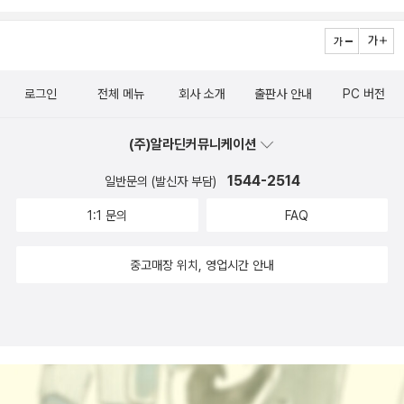
권의 책은 아직도 나의 마음의 짐으로 남아있다..그래도 4기 서평단
하셨다. 그때 내 대답은 이거였다. “다 있는데요.” 당연히 난 이곳에서
에 자리 잡고 있는 알 수 없는 그 무엇, 내 지신도 이해할지 못하며 말
내가 가장 인상적으로 가슴에 품었던 주제는, 파란여우님께서 들여주
을 하며 읽은 책이 22권 중총 19권을 읽었고, 1월이 가기전에 나머지
책을 내는 게 꿈이었다. 하지만 막상 그곳에서 제의를 했을 때, 난 너
로 표현하면 사라져버릴 지도 모른다는 두려움에서 이해하고 싶지도
던 독서 프로젝트의 마지막 주제 나만의 쟝르를 찾고 개척하라,라는
3권도 꼭읽을거니까..이쯤이면 꽤 괜찮은 성적은 아닐까 싶다..그래
무 바빴고, 아직까지도 원고를 쓰지 못하고 있다.
않은 열망 같은 것이 있었다(p96~96). 도킨스는 자연탐험을 하지
말이었다. 파란여우님은 많은 쟝르의 책을 읽었지만 결국에는 자신이
도 약속 못지킨점서평단지기님께죄송하다. 너무나도 좋은 책을 소개
않은 채 여러 학자들의논문을 통해 이기적인 유전자 이론을 도출한
로그인
전체 메뉴
회사 소개
출판사 안내
PC 버전
좋아하는 쟝르로 귀착하셨다는 말씀을 하셨다.고전, 그래서 사기에
해주셨는데 미처 읽지 못한 책들이 있음에도 5기 신간서평단으로계
반면에, 윌슨은 자연 탐사와 병행해서 이론을 도출시켰다.예를 들어,
관한 이야기를 많이 하셨는데,난 그녀의 마지막 주제가 내 귀에 엄청
속해서 활동할 수 있게 해주셔서 너무나도 감사할 뿐이다..'서평단지
윌슨은휠도블러와 함께 그 유명한 <개미들>이라는책을 냈는데, 나와
(주)알라딘커뮤니케이션
나게 크게 들렸다. 실제 그 강의를 들으면서 그 분이 문학을 대하는 진
기님,, 정말정말 죄송하고, 정말정말 감사합니다!!!'서평단 활동시 가
휠도블러는 하버드 재임시절 이 교훈을 여러번 따랏다. 우리는 1985
정성, 그리고 독서에 대한 회의와 갈구를 동시에 느꼈던 것은 아닐까
장 기억에 남았던 책과 그 이유가장 기억에 남는 책은 4기 서평단을
1544-2514
일반문의 (발신자 부담)
년 처음으로 함께 코스타리카로 여행을 떠났다. 그리고 산 호세에서
생각했더랬다. 그리고 결국 자신의 방점을 찾아냈구나 하는 생각도
하며 제일 처음 받은 책이었던 <한국의 책쟁이들>이었다. 나도 내 주
열대 기구의 야외시험장이 있는 라 셀바로 차를 몰았다. 열대우림으
1:1 문의
FAQ
들었다.그 방점은 나에게도 무척이나 유용한 것이었는데, 나 또한 책
변사람들이 보기엔 책 좀 읽는다는 소리를 듣는 편인데 이 책속에 등
로 들어서자 나는 행동 여구에 획기적인 흥미거리가 될지도 모를 개
을 읽으면서 왜 읽어야하는지 그리고 책이 주는 유용성이 무엇인지에
장하는 책쟁이들에 비하면새발의 피도 안되었다. 커다란 대형서점의
미를 발견하고 이를 동정하는데 개미에 대한 내 일반 지식을 총동원
중고매장 위치, 영업시간 안내
대해 끊임없이 의심하고 회의하고 갈구하였던 사람중 한명이었다. 그
수많은 책에 둘러쌓여 몇시간을 둘러보는 나와는 달리 쾌쾌한 냄새가
하였다. 나는 신속하고도 흥미로운 보상을 안겨줄 대가를 찾고 있었
리고 이러한 소용돌이는 단순히 책을 좋아한다는, 일차원적인 읽기의
나고 내가 보기엔 별로 관심가는 것도 없는 것 같은 헌책방의 단골로
다. 그러한 할 후보로 원시형 PRIONPELTA속이 보였는데 이 속은
즐거움이 아닌 뭔가 다른 것이 필요했기 때문에 생기는 소용돌이었
수많은 장서를 지녔던 책쟁이들의 모습에 나도 조금 더 분발해야겠다
썩은 나무 토막에 집을 짓는다는 사실을 알게 되었다. 이 속의 군체는
다. 실제 나는 많은 책을 읽었지만, 내가 어떤 쟝르에 끌리는지 그리고
는 생각이 들었기때문인지 가장 기억에 남는 책이었다.서평단 도서
살아 있는 상태로 연구된 적이 없었다 이러한 기초적인 관찰과 data
그 분야에 내 독서인생을 걸아야하는지 조차 잘 모르고 있었다. 그러
중 내맘대로 좋은 책 베스트 5<피와 천둥의 시대>는 미국의 역사에
가 그의 사회생물학의 기본이 되었으며, 후에 그<통섭>을 쓸 수 있었
니깐 이말은 내가 현재 자연과학책에 끌려 그 관련 책들을 읽고 있지