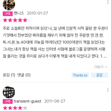
희망하며 읽는 것뿐이다.(411쪽) 나도 책이 좋아서 읽고, 그로 인해
을 건너온 자의 먼지 한 톨 같은 공유의식이 실제론 멀지만 가상공간
메뉴
는 것을, 그녀의 독서 이력이 점차 그라데이션처럼진해지는 현상을
성숙해진 내가 좀더 나은 세상이 되는데 보탬이 될 수 있는 사람이 되
에선 가까운 친구로 만들어주기도 한다.내가 서재를 방치하는 동안
목격할 수 있었다. 다만 이 책에서 그녀 자신의 사유의 흔적이 연대기
캣니스
2010-01-27
고 싶다.'문화, 그것은 우리가 살아가는 보람, 특히 지금 이 땅에 사는
그녀가 책을 냈고, 다시 몇 글자씩 끼적이게 됐을 때 이 책이 베스트셀
순이 아닌 한국소설, 외국소설, 인문사회과학이다 보니 블로그에서
이유, 그리고 우리가 우리인 까닭, 바로 정체성의 문제입니다. 한 나라
러에 등극하고 있음을 현장 목도하고 있다. 스테디셀러가 되기를 조
보여준 그녀의 사유의 연대기가 어떻게 하루 하루 다르게통찰력을 획
주로 소설류만 뛰적이며 읽던 나_일 년에 인문학 서적 꼴랑 한 두권이
의 문화는 빼어난 사람들을 중심으로 만들어지는 게 아닙니다. 문화
용히 응원한다. 그 응원의 한 갈래로 당장 책을 샀고, 조금씩 읽기 시
득했는가(5년간 천권이다. 일년에 이백권의 책을 읽어내면서 책에서
기껏해서 전부였던 목마름을 채우기 위해 얼마 전 주문한 깐.깐.한.
인, 예술가들이 아무리 피나는 노력을 해도 한 나라의 문화 수준이란
작했다. 느려터진 내 읽기 속도로 며칠 더 걸릴 것이다. 반 이상은 읽
얻은 지식과 그녀 사유의 짝짓기란!)),를 맛 볼수 없다는 것이 오랜 독
독.서.본.능.40대에 귀농을 하여5년간 1000여권의 책을 읽었다는
결국 그것의 터전을 낳고 함께 즐기는 전체 국민의 눈높이만큼만 올
었으니 설사 더 늦어질지라도 조급해할 필요는 없으리라. 읽은 이는
자의 아쉬움이긴 하지만. 리뷰 한편마다 그녀가 보여준 냉철하고 힘
그녀는.내가 항상 책을 사는 인터넷 서점에 블로그를 운영하며 서평
라설 수 있습니다.'(416쪽) 21세기 문화강국을 추구하는 우리나라가
알겠지만 이 책은 단숨에 읽어 내릴 책이 아니다. 자신의 책 무더기 주
있는 책 읽기와상호연관된 텍스트에 대한 그녀의 사유는부족함이 없
을 올리는 것을 취미로 삼다가 이렇게 책을 내게 되었다고 한다. 1. 한
꼭 염두해 두어야 할 말이다.그리고 내가 읽은 책(1판 1쇄)에 432쪽
변, 잘 보이는 곳에 두고, 읽는 자의 길잡이 노릇을 하게 해도 썩 괜찮
다.난 많은 파워블러거들의 책 출간을 긍정적으로 바라본다.우석훈은
국문학편2. 외국문학편3. 고전,해석편4. 인문,사회편5. 인물, 평전편
~433쪽에 편집에 오류가 있었다.
다.솔직하자면 내 빈약한 독서 이력에는 걸맞지 않는 책이다. 하지만
더보기
블러거들 자신의블로그글 모음인책제작을 못마땅해 하지만 파워블러
6. 환경, 생태편7. 문화, 예술편8. 역사, 기행편9. 만화, 아동편총 9개
그건 내 지성의 ‘빈약함’ 때문이지 내 독서취향과는 별개의 문제다. 어
거들이 많을 수록 한 곳에 집중된 기득권 세력(특히나 문단세력)이 약
공감 (
1
)
댓글 (0)
의 챕터로 나누어 각 챕터별로 십 여권의 책을 이야기해준 이 책은 약
쭙잖게 독자로서 작가에게 빌붙는 변명을 하자면 나도 장정일과 김훈
화될 수 있기 때문이다. 장정일작가를 예를 들어볼까. 그는 짧은 가방
500여 페이지로 되어 있어, 한 번에 다 읽지는 못하고 하루에 한 챕
과 수전 손택 이야기엔 흥분한다. 장정일의 형형하고도 순정한 눈빛
끈때문에 문단에서 철저히 외면 받는 작가중 한명이다. 비평가들은
터씩 나누어 읽고 있는데... 지금 꼴랑 세 챕터 정도 밖에 못 읽어놓고
메뉴
과 작가정신을 미더워하고, 우수수 잎 떨어진 겨울나무 같은 김훈의
그의 시나 소설에서 보여주는 피폐한 삶의진정성은 보지 못한 채에로
이 책에서 소개된 책은 벌써 20권쯤 사버린 나 ;;;;한 줄로 소개한 것
스트레이트 미문을 죽도록 흠모하며, 수전 손택의 개별자의 고통과
transient-guest
2011-06-27
시나 에로소설의 키취작가로 무시하곤 했다. 그리고 그 설움은 계속
처럼 2010년_ 이 책과 함께 난 독서 편식을 하게 되지 않을 거 같아
아픔을 살피는 그 눅눅한 통찰과 인심을 존경한다. 그러니 앞서가고
되고 있지만, 그의 문학을 알아보는 블러거들이 그의 문학 이야기를