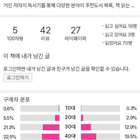
거인 저자의 독서기를 통해 다양한 분야의 추천도서 목록, 책 읽는 방
법, 텍스트를 이해하고 분석하는 노하우 등 책 읽기에 관한 모든 것을
체계적으로 익힐 수 있다. 방대하지만 뜻 깊은, 깐깐하지만 친절한 지
읽고 싶어요 16명
5
42
27
상 최고의 독서기! 5년간 1,000권의 독서! 책 읽기의 모든 것 대공개
읽고 있어요 3명
100자평
리뷰
마이페이퍼
<깐깐한 독서본능>에는 파란여우가 1,000권의 독서, 1,000편의 서
읽었어요 70명
평을 통해 누구보다 꼼꼼하고 성실하게 책에 관해 생각하고 매력적으
이 책에 내가 남긴 글
로 해석한 '책에 관한 모든 것'이 완벽하게 담겨 있다. 이 책을 읽는 사
람들은 똑같은 책을 읽고도 '나와 다르게 생각하는' 저자의 새로운 시
로그인하면 내가 남긴 글과 친구가 남긴 글을 확인할 수 있습니다.
선을 통해 저자의 통찰력을 엿볼 수 있다. 책 전문가들이 인정한 수준
로그인하기
높은 서평의 세계 소설가 장정일, 출판평론가 변정수, 로쟈 이현우, 북
세미나닷컴 대표 이동우 등 내로라하는 책 전문가들을 놀라게 한 파
구매자 분포
란여우의 깊이 있고 폭넓은 글의 향연! 인터넷 공간에서 수많은 네티
10대
0.3%
0.6%
즌의 추천과 공감을 불러모으는 파란여우의 깊고도 넓은 글쓰기를 읽
20대
2.9%
5.5%
는 동안 독자의 사유의 폭은 파란여우의 발자취를 따라서 자연스레
30대
12.9%
21.3%
넓어지고 깊어진다. 최고의 파워블로거가 전하는 책 읽기의 노하우
40대
어떤 책을 읽어야 하나?, 어떻게 읽어야 하나?, 어떻게 책을 내 것으
19.5%
22.5%