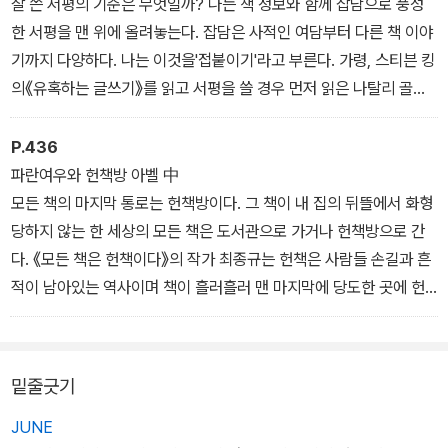
잘 쓴 서평의 기준은 무엇일까? 나는 책 정보와 함께 잡담으로 풍성
한 서평을 맨 위에 올려놓는다. 잡담은 사적인 여담부터 다른 책 이야
기까지 다양하다. 나는 이것을'접붙이기'라고 부른다. 가령, 스티븐 킹
의《유혹하는 글쓰기》를 읽고 서평을 쓸 경우 먼저 읽은 나탈리 골드
버그의《뼛속까지 내려가서 써라》를 접붙이면 서평이 좀더 풍부해진
다. 재기발랄한 스누피의 글쓰기 고민을 토로한《스누피의 글쓰기 완
P.436
전정복》도 쓸만한 글이 많다. 그러나 이 접붙이기는 유사도서를 골라
파란여우와 헌책방 아벨 中
서 연결하는 안목과 자연스럽게 연결되는 문맥의 기술이 필요하다.
모든 책의 마지막 통로는 헌책방이다. 그 책이 내 집의 뒤뜰에서 화형
자칫 서투르게 연결하면 접붙이기는 고사하고 맥락이 틀어져버린다.
당하지 않는 한 세상의 모든 책은 도서관으로 가거나 헌책방으로 간
다. 《모든 책은 헌책이다》의 작가 최종규는 헌책은 사람들 손길과 흔
적이 남아있는 역사이며 책이 흘러흘러 맨 마지막에 당도한 곳에 헌
책방이 있다고 말한다. 요컨대 그에게 헌책방은 책의 마지막을 품는
곳이다. '책 문화에서 하수구 구실을 하는 곳이 헌책방입니다. 책이라
는 흐름에서 맨 위에 윗물인 새 책방이 있다면 흘러흘러 맨 아래에는
밑줄긋기
아랫물인 헌책방이 있어요. 이곳에서 바다라는 새로운 세상으로 나아
갈 수 있도록 책을 갈무리합니다. 그리고 값어치를 매기며 새롭게 빛
JUNE