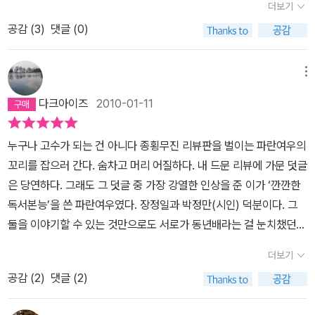
있을까를 고민하는 사람들은 읽어보길 바란다. 서평공책의 경우에는
더보기
냐고? 책은 사서 봐야 된다는게 나의 지론이다.
라운 것이었다. 전문비평가들도 그렇게 하지 못 했을것이라 장담한
나도 시도한 적은 있었는데 책을 읽으면서 드는 생각들을 정리하고
공감 (
3
)
댓글 (0)
다. 그들의 리뷰을 보고 책을 사 들이면서, 파란여우님의 비유인 고구
메모해 두는 것은 좋았는데 시간이 오래 걸리고 흐름이 끊기는 것 같
마 줄기처럼 캐도 캐도 책 줄기는 끊임 없이 나왔으며 그 줄기는 영원
아서 어느 순간 부터 포스트잇 붙이는 것으로 바꾸었었다. 오늘부터
히 다 캐내지 못 할 것이다,라고 생각한 적도 있다.실제 나는 책을 좋
메뉴
다시 서평노트를 쓸 생각이다. 이 책에서 나온지난 번에 사다 놓은 다
아해서(나와 만나이야기해보면거의 90%는 책이야기일정도로)책리
산선생 지식경영법을 다음 순서로 읽고 서평 노트를 써야겠다. 이덕
다크아이즈
2010-01-11
뷰를 예스든 알라딘이든 상관없이 거의 다 섭렵했는데, 리뷰어 각자
일이 지은 유성룡도 사다 놓고 아직 읽지 않았는데, 징비록을 구매해
의 개성적이고 매혹적인 글들이 많았으면 특히나 내가 좋아하는 리뷰
함께 읽어보고 싶다. 이렇게 책에서 책으로 꼬리를 무는 독서가 시작
누구나 고수가 되는 건 아니다 종횡무진 리뷰판을 벌이는 파란여우의
는 단순히 줄거리만을 써 놓은 리뷰(줄거리 들어간 리뷰 진짜 싫다!)
되나보다.^^책은 사회현상을 보는 '눈'을 길러준다. 저자가 쓴 서평에
꼬리를 잡으러 간다. 숨차고 머리 어질하다. 내 드문 리뷰에 가문 덧글
가 아닌 자신의 생각이 논리정연하게 (아니 엉뚱하더라도) 들어간 리
서도 다양한 관점에서 비판적으로 사고하려 애쓴 흔적이 보인다. 책
은 당연하다. 그래도 그 덧글 중 가장 강열한 인상을 준 이가 ‘깐깐한
뷰를 좋아한다.그러면에서 파란 여우님의 리뷰는복잡다단하다. 그녀
을 통해 얻은 다양한 지식과 경험이 또 다른 책을 읽는데 중요한 길잡
독서본능’을 쓴 파란여우였다. 장정일과 박정만(시인) 덕분이다. 그
의 책읽기는단순한 책읽기의 기록이 아닌 좀 더 깊이 뿌린 내린 고구
이가 되고, 이러한 독서가 반복되면서사회를 총체적으로 바라보는 눈
둘을 이야기할 수 있는 것만으로도 서로가 동년배라는 걸 눈치챘던
마 줄기를끌어올리며 잡다한 뿌리는 쳐 버리는,책의 핵심과 자신의
을 가진책 읽기고수가 되는 것일테다. 책 읽기 고수가 되고 싶다.편협
것이다. 그미는 기억하지 못하겠지만 혹, 자신의 숨은 동창 친구가 아
사유가 어우러진 그런 리뷰이기 때문이다.수 년간 그녀의 리뷰를 접
더보기
한 시각에서 벗어나 다양하고 종합적인 사고를 할 수 있고, 무비판적
닐까, 하는 의구심을 물어온 적도 있다. 칠십 년대에 초등학교(국민학
하면서 그녀의 리뷰 대상책들이 점차 소설에서 인문사회과학으로(그
으로 사회를 수용하는 것이 아니라 생산적인 비판적 사고력을 가진
공감 (
2
)
댓글 (2)
교란 말이다!)와 중학교를 다녔고, 팔십 년대에 고등학교와 대학을 누
렇다고완전히 소설이나 여타 장르에 손을 뗀 것은 아니지만, 파란여
사람이 되고 싶다.여자들은 다만 책이 좋아서 읽고 좀더 나은 세상을
빈 자의 우연한 공통분모가 그런 착각을 불러 온 것이리라. 같은 시간
우님 덕에 마르케스가 한동안 인기 있었던 것을 상기해보라!) 나아가