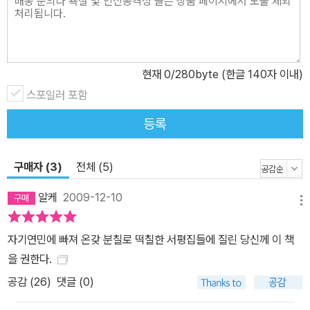
현재
0
/280byte (한글 140자 이내)
스포일러 포함
등록
구매자 (3)
전체 (5)
알케
2009-12-10
메뉴
자기연민에 빠져 온갖 분칠로 떡칠한 서평집들에 질린 당신께 이 책
을 권한다.
공감 (
26
)
댓글 (0)