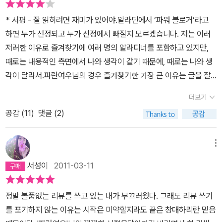
리모컨과 베개를 벗삼으며게임 유흥에 빠진우리 아들이 하는 말, 엄
* 서평 - 잘 읽히려면 재미가 있어야.알라딘에서 ‘파워 블로거’라고
마, 난 책 읽는 게 지옥이야. 땡땡땡! 뭐 더 이상 할 말이 없었지만,문
하면 누가 선정되고 누가 선정에서 빠질지 모르겠습니다. 저는 이러
득 아들의 말에, 천국과 지옥이 상대적일 수 있구나 하는 생각이 들었
저러한 이유로 즐겨찾기에 여러 명의 알라디너를 포함하고 있지만,
다. 흔히 사람들은 꿀과 젖이 흐르는 땅 그리고 살기 좋은 곳을 천국이
때로는 내용적인 측면에서 나와 생각이 같기 때문에, 때로는 나와 생
라 비유하며 그 천국으로 들어가기 위해 기를 쓰지만,몸 움직이는 것
각이 달라서.파란여우님의 경우 즐겨찾기한 가장 큰 이유는 글을 잘
을 좋아하는 누군가에겐 건들건들 놀 수 있는, 꿀과 젖이 흐르는곳이
쓴다는 것입니다. 이때의 잘 쓴다는 것은 쉬우면서도 재미가 있게 글
지옥일 수 있구나, 하는 생각이 들었다. 이런 말이다. 음주가무를 좋아
더보기
을 쓴 것을 말합니다. (한 분 더 계신데, ‘마냐’님도 비슷한 느낌을 줍
하는 그 누군가에게 책이 많은 천국은 지옥이고 음주가무를 싫어하지
공감 (
11
)
댓글 (2)
니다.)‘플라시보’님이나 ‘로쟈’님이 내신 책도 구입했지만 그 때는 그
만 책을 좋아하는 사람들에 책은 천국 그 이상일 수 있다는 말이다.천
냥 구입했습니다. 그런데, <깐깐한 독서 본능>은 바로 구입했습니다.
국과 지옥은 내가 처한 관점과 상황에 따라 언제나 그 모습을 바꿀 수
이유가 있었기 때문입니다. 같을 책을 읽고 같은 느낌을 받고 서평을
메뉴
있으며 내가 실존해 있는 이 곳이 천국일 수 있다라는 말도 된다(참고
썼는데, 제가 쓴 글은 무색, 무취, 무미한 반면, 파란여우님은 서평 자
로 난 도킨스와 윌슨빠로서 무신론자이다).그렇다. 천국은 저 멀리 있
서성이
2011-03-11
체가 필력을 느끼게 했습니다. 어떤 서평의 경우는 원래 책 보다 ‘파란
기보다는 내 가까이 있으며 어쩌면 내가 천국의 한칸에 살고 있는데
여우’님의 서평이 더 재미있게 느껴지기도 했습니다. 목차에서 제가
그것을 깨달지 못하고 있을 뿐이다. 지금까지투정부리며 살고 있지
정말 볼품없는 리뷰를 쓰고 있는 내가 부끄러웠다. 그래도 리뷰 쓰기
읽은 것을 먼저 확인하고 읽기 시작했습니다.저는 독서를 재미 즉 희
만, 사실 현재 난 내 삶의 그 어느 때보다 책친구가 많다. 그것만으로
를 포기하지 않는 이유는 시작은 미약할지라도 끝은 창대하리란 믿음
열을 느끼기 위해 읽습니다. 그 희열은 통찰력에서 나옵니다. 즉 행간
천국의 나날을 보내고 있는 것이 아닌가. 부부 싸움이 끊일 날이 없었