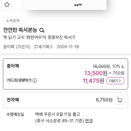
소득공제
깐깐한 독서본능
책 읽기 고수 '파란여우'의 종횡무진 독서기
윤미화
(지은이)
21세기북스
2009-11-18
종이책
15,000
원,
10%
13,500
원
+ 750원
11,475
원
카드최대혜택가
더보기
전자책
6,750
원
수령예상일
택배 주문시 8월 11일 출고
(중구 서소문로 89-31 기준)
변경