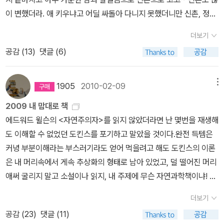
푸른 작은도서관 소장 리스트를 확인하고, 내게 없는 책과 소식지를
할 뻔했다. 라디오 출연을 부탁하기에 만나서 거절하려고 했는데, 당
이 변했더라. 애 키우냐고 어딜 싸돌아 다니지 못했더니만 신촌, 정말
한보따리 보내왔다.감짝선물은 언제나 감동의 쓰나미를 몰고 온다~
연한 얘기지만 난 그 라디오 프로에 몇 달간 출연했다.
5. 다시 나와주
오랜만에 와 봐도 청춘의 향연이 물씬 풍기는 장소더라는. 일찍 도착
~~~ ^^ 아래 세 권은 공교롭게 구판 소장했는데, 개정판을 얻었
길, 국내 출간되길 학수고대하고 있는 책이 있다면? -그런 건 없고,
더보기
해서 커피 마시면서 희망으로님하고 사는 이야기 좀 나누다가 시간
다. 양철북은 내게 여러모로 고마운 출판사입니다.
대신 절판되어주길 학수고대하는 책이 있다. <소설 마x우스>라고,
공감 (
13
)
댓글 (6)
돼서 강연장소로 향했다. 가면서 혹시 강연회에 많지 않으면 어떡하
소장도서 리스트에 추가하겠습니다!
지금도 사람들이 “이 책을 냈다는 사실을 폭로하겠다”며 협박한다.
나? 라는 걱정도 내심 들었던 것도 사실이다. 파란여우님의 강연회
6. 책을 읽다 오탈자가 나오면 어떻게 반응하시는지요?-원래는 빨간
전에 최재천교수님이 주관하는 다윈강연회를 다녀온적이 있었는데,
1905
2010-02-09
메뉴
펜으로 고쳤는데, 지금은 그냥 넘어간다. 나이가 듦에 따라 맞춤법을
에구에구 나 포험 딱 14명밖에 없었다. 어찌나 내가 더 미안하던지.강
잘 모르겠다. ‘건내주다’가 맞는지 ‘건네주다’가 맞는지 헷갈리는 날
2009 내 맘대로 책
의 내용은 좋았지만 저녁밥을 지어야하는 나는 5시무렵에 일어나야
보는 게 슬프다. 7. 3번 이상 반복하여 완독한 책이 있으신가요? -<
에드워드 윌슨의 <자연주의자>를 읽지 않았더라면 난 몇번을 재생해
했는데 발걸음이 정말 안 떨어지더라. 나마저 가면 10명안팎. 강연 끝
삼국지>: 아버님께서 “삼국지 열 번 읽은 사람한테는 묻지도 말고 돈
도 이해할 수 없었던 도킨스를 포기하고 말았을 것이다.완전 득템은
마무리도 중요하지만 새끼들 밥이 더 중요하므로 어쩔 수 없이 일어
을 빌려주라”고 해서 4번 읽었다.
8. 어린 시절에 너무 사랑했던, 그
커녕 부분이해라는 부스러기라도 얻어 먹을려고 해도 도킨스의 이론
나야만 했던, 쓰디쓴 기억과 경험이 되살아나 주말에 많은 사람들이
래서 (미래의) 내 아이에게 꼭 읽어주고 싶은 책? -내 어린 시절은,
은 내 머리속에서 게속 추상화의 형태로 남아 있었고, 덜 떨어진 머리
왔을까, 게다가 날씨가 추워지던 때라다윈강연회처럼 사람이 없으면
흑, 책과 담을 쌓은 세월이었다. 아버지가 무서운 분이셨는데, 이상하
애써 굴리지 말고 소설이나 읽지, 내 주제에 무슨 자연과학책이냐! 며
어쩌지? 했던걱정이 아주 없었던 것은 아니었다.하지만 이건 기우.
게 내가 책을 읽는 걸 싫어하셨다. 여섯 살 때인가 병풍 뒤에 숨어서
나가 떨어지려고 맘 먹었던 순간에 잡은 책이 바로에드워드 윌슨의 <
강연회 장소에 들어서자 많은 사람들이 와 앉아 있었다. 더 놀라웠던
더보기
책을 읽다가 걸려서 무지 혼났던 기억도 나고. 하여간 그 뒤부터 난 책
자연주의자>였다. 이 책이 나를 사로 잡았던 이유는 부모의 불화로
것은 그 곳에 모였던 사람들의 화려한 스펙트럼이었다. 남녀 구분은
공감 (
23
)
댓글 (11)
을 읽지 않았다. 삼십세부터 다시 책을 읽기 시작하면서 잃어버린 24
친척집에 얹혀 살았던 어린 윌슨의 고통받은 영혼의 안식처가 자연이
물론연령대도 어림잡아 20~50대의 다양한 사람들이 모여 앉아 있