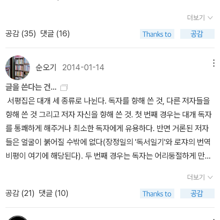
가 고정된다. 바닥에 떨어진 낙엽의 경우만 해도 1백 톤을 고정시킨
분한 자격이 있는 작가의 앞날에 또 한 번 박수를 보낸다. 좋든 싫든
무 좋습니다! <11월 중에 구입하여 읽고 있는 책> <제발 조용히 해
더보기
다. -348쪽우림 1헥타르 안에서 매년 약 15만 개의 싹이 나오지만
이제 작가는 글 써서 염소 먹이 파는 밥벌이의 비루함(위대함!) 대열
요>와 <외투>는 중고책입니다. 레이몬드 카버, 그리고 고골의 책이
그중 1퍼센트도 안 되는 숫자만이 키 큰 나무로 성장한다고 한다. 이
에 자신의 이름을 올렸다. 부디 다음 책도 건재하기를!
공감 (
35
)
댓글 (16)
군요! <외투>는 전에 읽었던 <필경사 바틀비>스타일로 일러스트레
거야말로 나무의 로또 당첨으로 불러야 한다. -352쪽한강은 '보기만
이션이 들어가 있는 책입니다.헤르만 헷세는 제 20대초의 빼놓을 수
좋은' 강으로 만들어져 한강 고유의 동식물이 사라졌다. 청계천은 도
없는 작가인데, <지와 사랑>, <데미안>,<수레바퀴 아래서>를 보면
순오기
2014-01-14
메뉴
시 저소득층인 영세 상인의 추방과 함께 도심으로 이어지는 계층별
서 얼마나 가슴이 떨렸는지...나르치스와 골드문트, 이름만 들어도 설
글을 쓴다는 건...
'소통의 길'이 차단되었다. -368쪽'그리운 것들'은 지나간 것들이다.
렜던, '새는 알을 깨고 나온다. 알은 또 하나의 세계다. 태어나고자 하
서평집은 대개 세 종류로 나뉜다. 독자를 향해 쓴 것, 다른 저자들을
테크놀로지 이전의 아날로그적 여유와 온화한 감성은 '사람'을 중시했
는 자는 하나의 세계를 파괴하지 않으면 안된다'는 명문장을 낳았던
향해 쓴 것 그리고 저자 자신을 향해 쓴 것. 첫 번째 경우는 대개 독자
다. 사람을 중심으로 사람이 문화를 주도하고 생산했다. -430쪽'많이
헷세의 작품...그 명문장을 제가 대학때 대자보, 포스터를 썼는데, 그
를 통쾌하게 해주거나 최소한 독자에게 유용하다. 반면 거론된 저자
가질수록 고통은 커지게 마련! 적게 가지는 행복을 니가 알어?!'(습지
때 인용하기도 했던 문장이 아니겠습니까! ㅎㅎ근데...당시 라디오방
들은 얼굴이 붉어질 수밖에 없다(장정일의 '독서일기'와 로쟈의 번역
생태보고서 188쪽)-480쪽
송에서 방황하는 젊은이들을 계도하는 스토리의 광고가 나왔는데, 그
비평이 여기에 해당된다). 두 번째 경우는 독자는 어리둥절하게 만들
때 팬플루트가 배경으로 나오면서 <크눌프>이야기가 나옵니다. '크
고 거론된 책의 저자는 손발이 오그라들게 만든다(이른바 주례비평으
눌프'란 단어만 들어도 막 설랬던 저였는데, 지금 돌아보니 <크눌프>
더보기
로 채워진 비평집들이 이 경우다). 세 번째 경우는 저자의 만족으로
를 안 읽었더라구요. 헐! 그래서 이참에 <크눌프>만 있는 책으로 구
공감 (
21
)
댓글 (10)
그친다(서평 형식으로 쓰인 에세이집들이 대개 그렇다). 책은 소통의
매했는데, 아마 이 책도 '크눌프'이야기만 있는게 아니고 하나의 이야
장이라는 말이 무색할 정도로 저자와 독자와 평자가 서로 다른 길을
기가 더 있는 것으로 압니다. <11월에 구입한 새책들-요즘 사랑하