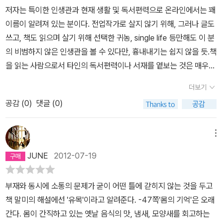
서무엇보다 행복하다_ 그리고, 책을 많이 읽고, 제대로 읽고 싶었는
달려가는 그미의 독서법이 다소 벅찬 독자라도 충분히 그녀식 읽기의
저자는 특이한 인생관과 현재 생활 및 독서편력으로 온라인에서는 꽤
하면서 그의 위상은 높아졌다. 특히나 파란여우님의 장정일 작가에
데, 워낙 끈이 짧다 보니 읽고 나서도 소화를 제대로 못 시켰는데, 이
친구가 될 자격이 있다.궁금한 자, 호기심 어린 자, 다 ‘깐깐한 독서본
이름이 알려져 있는 분이다. 전업작가로 살지 않기 위해, 그러나 글도
대한 분석은 그를 처음 접하는 사람들에게 공감대를 형성할 수 있도
책이 많은 참고가 될 거 같다. 물론 이 책을 그대로 받아드리면 안되겠
능’에 모여라. 나 잡아봐라, 폭설 맞은 꼬리를 털어내며 저만치 내달리
쓰고, 책도 읽으며 살기 위해 선택한 귀농, single life 등만해도 이 분
록 하였다.파란 여우님의 장정일 작가의 애정넘치는 글이 뜨면서 장
지만^^그런데, 지금까지 주저리 주저리 내 맘대로 책 읽고 한 줄이든,
는 파란여우 잡으로 가자. 불만이 없다면 주례사 비평으로 몰릴까 두
의 비범하지 않은 인생관을 볼 수 있다만, 흉내내기는 쉽지 않을 듯.책
정일 작가의 위상은 한층 더 높아졌으리라. 그리고 높아졌다.그녀의
부사남발해서든 평을 썼던 내 이 [감명깊게 읽은책]이 존폐위기에 처
려우니 억지로라도 찾아보자. 저자, 출판사 이름 정도는 책 사진 밑이
을 읽는 사람으로서 타인의 독서편력이나 서재를 옅보는 것은 매우
글이 얼마나 파급효과가 컸는지실감할 것이다.절대로 파워 블러거가
했다. 이 작가의 서평의 질과 내 허섭쓰레기가 비교당하게 될 까봐;;
나, 리뷰 내용 중에 삽입했어야 했다. 편집 상 세련미를 고집한 때문일
즐거운 일이다. 이런 의미에서 소위 '독서일기'류의 책들은 항상 나의
아니면 할 수 없는 힘이다. 파워블러거들의 활약은 새로운 문학 좀더
더보기
까? 편집자의 눈썰미가 아쉽다. 책 안내자 역할을 하는 리뷰성 글인
흥미를 유발하는 것 같다. 나도 언젠가는 글쓰기를 충분히 연습하여
넓게 말하면 글쓰기의 공간을을 확장시키는 것이며 기존의 문단의 권
데, 불편한 편집 때문에 독자의 읽는 수고를 더욱 짐지게 할 필요가 있
공감 (
0
)
댓글 (0)
이런 흔적을 남기고 남들과 나누어보고 싶다. 다음은 이 책에서 옮긴
력분산을 도모한다. 아, 얼마나 바람직한 일인지.만약 요 몇년 동안의
었을까? 읽으면서 저자와 출판사를 확인하느라 저 앞면의 ‘소개되는
글: 2010년 8월 29일 낮 2시 55분에 “깐깐한 독서본능”에서 옮기
블러거들의 농축된 글, 특히나 파워풀한 글이 어떤 글이고 독자들에
책’으로 끊임없이 되돌이표를 해야만 했다. 작가 이름이 내용에 언급
다.
맑은 날 밤에 고요히 앉아 등불을 밝히고 차를 달이면
온 세상은 죽
게 인기를 얻는 글이 어떤 형식으로 쓰여졌는지 알고 싶다면, 그리고
메뉴
되나 싶으면, 출판사 이름이 빠져 있으니 덜 꿰맨 이름표를 달고 책상
은 듯 고요하고 이따금 멀리서 종소리 들려온다.
이와 같이 아름다운
읽을 거리도 많고 볼 것도 많은 글 중에서빈틈 없는 지식으로 채여진
JUNE
2012-07-19
앞에 앉은 꼴이다. 예를 들면 ‘아버지의 편지’ 같은 경우 끝까지 읽어
정경 속에서 책을 펴 들고 피로를 잊는다.
비바람이 길을 막으면 문을
글을 발견하고 싶다면, 그리고 여러 분야의경계를 뛰어 넘으며 사회
도 그 책의 겉표지 정보를 꿰차지 않은 상태에서는 책의 정체성에 혼
닫고 방을 깨끗이 청소한다.
사람의 출입은 끊어지고 서책은 앞에 가
전반의 통찰력을 보여주는 그런 글을 읽기를 원한다면, 파란 여우님
부재와 동시에 소통의 문제가 굳이 어떤 틀에 갇히지 않는 것을 두고
란이 올 수밖에 없다. 결국, ‘정민, 박동욱 엮음’, ‘김영사’라는 정보를
득히 쌓여있다.
아무 책이나 내키는 대로 뽑아 든다.
시냇물 소리 졸졸
의 이 책을을 읽어보시라. 분명 당신도 여우에게 홀리고 말리라.
책 말미의 해설에선 '유목'이라고 알려준다. -47쪽'몸의 기억'은 오래
얻기 위해 앞 부분 ‘소개되는 책’란으로 되돌아가야 한다. 책 읽기 고
들려오고 처마 밑 고드름에 벼루를 씻는다.
이처럼 고요가 둘째 즐거
간다. 몸이 간직하고 있는 옛날 음식의 맛, 냄새, 모양새를 회고하는
수들에게는 그런 수고가 별 것 아니겠지만, 일반 독자들에겐 짜증을
움이다.
낙엽이 진 숲에 한 해는 저물고 싸락눈이 내리거나
눈이 깊이