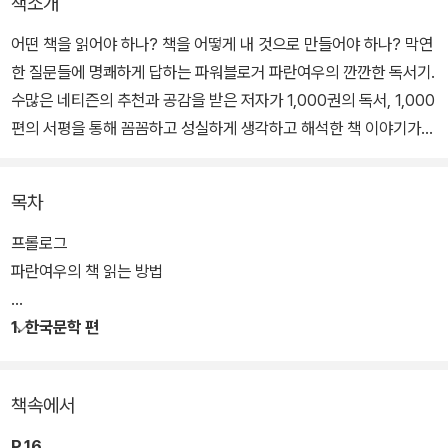
책소개
어떤 책을 읽어야 하나? 책을 어떻게 내 것으로 만들어야 하나? 막연
한 질문들에 명쾌하게 답하는 파워블로거 파란여우의 깐깐한 독서기.
수많은 네티즌의 추천과 공감을 받은 저자가 1,000권의 독서, 1,000
편의 서평을 통해 꼼꼼하고 성실하게 생각하고 해석한 책 이야기가
담겨있다.
목차
블로거 파란여우는 40대에 귀농을 한 후 5년간 1000권의 책을 집중
적으로 독파하며, 소설가 장정일, 출판평론가 변정수, <로쟈의 인문
프롤로그
학 서재>의 로쟈 이현우 등 책전문가들에게 내공을 인정받았다. 인
파란여우의 책 읽는 방법
문, 사회학적인 시선으로 살작 뒤틀어 책을 바라보고 분석해내는 저
자의 깐깐한 독서 이야기.
1. 한국문학 편
책속에서
P.16