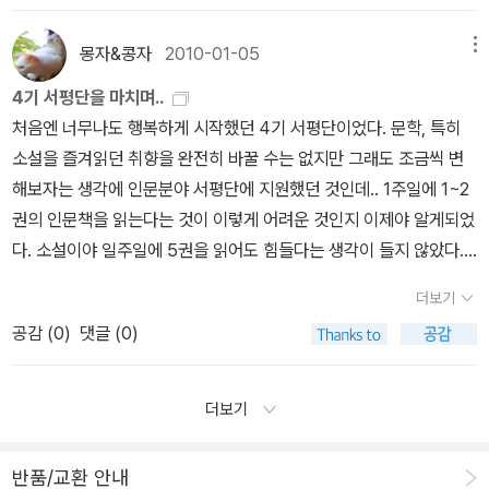
년을 아쉬워하곤 했는데, 생각해보면 청소년기를 책 안읽고 지내는
었고, 자연은 어린 소년에게 부과되었던 삶의 고통을 기꺼히 아무 소
었던 것이다. 개인적으로 강연회를 그렇게 찾아 다니지 못했고 게다
것도 나름 괜찮은 선택이었다. 내가 워낙 내성적인지라 책을 계속 읽
리 없이포옹했다는 것일것이다. 아, 그가 그린 어린 시절을 감동을 어
몽자&콩자
2010-01-05
메뉴
가 낮강연회만 신청해서 내가 잘 모르는 것일 수도 있지만, 파란 여우
었다면 아마도 친구도 없고, 좀 잘난 체 하는 내가 됐을지도 모른다.
떻게 이야기해야 할까.그가 자연에서 얻는 호기심과 탐험이 결국 그
님의 이번 강연회는 내가 경험했던 그 전 강연회장의 분위기와는 확
4기 서평단을 마치며..
근데 난 책이란 친구가 없었기에 너무 외로웠고, 나 스스로에게 이야
가 사회생물학이란 분야에서 거두가 되기까지의 성장과 에피소드 과
실히 달랐다. 그 전 강연회들같은 경우 젊은 처자들이 주를 이루었지
처음엔 너무나도 행복하게 시작했던 4기 서평단이었다. 문학, 특히
기를 해주면서 그 많은 시간을 보내야 했다. 친구가 많은 이들이 부러
정이 담담하게 그려져 있다.불행했던 어린 시절의 심적인 고통이 후
나이 드신 분들이 아예 없었다. 그런데 파란여우님 강연회는 젊은 처
소설을 즐겨읽던 취향을 완전히 바꿀 수는 없지만 그래도 조금씩 변
웠고, 나도 그렇게 되고 싶었다. 그래서 난 그 기간을 유머를 갈고 닦
에 관찰을 위해기꺼이 여러 낙후된 섬을 돌고 오지를 갈 수 있었던, 육
자들도 많았지만 한켠에는 나 같은 중년의 사람들이 많았다.. 그 날 그
해보자는 생각에 인문분야 서평단에 지원했던 것인데.. 1주일에 1~2
는 데 바쳤다. 웃기는 애들은 친구가 많은 것 같아서. 내 애들은 책에
체적 고통을 상쇄할 수 있는 힘을 주지 않았을까.그는 이 자서전에서
장소에서 파란여우님의 인기를 한눈에 실감했다.알라딘 파워블러거
권의 인문책을 읽는다는 것이 이렇게 어려운 것인지 이제야 알게되었
는 전혀 관심이 없지만, 만일 애가 생긴다면 책을 너무 가까이 하지 않
자신의 어린 시절에 대한 고통을 그렇게 술회하지 않는다. 아마 성공
의 인기 실체를 단번에 파악할 수 있었다고나 할까. 아마 기존의 문단
다. 소설이야 일주일에 5권을 읽어도 힘들다는 생각이 들지 않았다.
게 할 거다. 그 대신 내가 갈고닦은 유머를 가르쳐 줄 생각이다.
9. 지
한 노년의 여유로움이 유년 시절의 가슴 아픈고통의 기억을 커버했을
작가도 이 정도의 연령대의 사람들을 끌어모으기가 쉽지 않을 것이라
하지만 많은 것에 대해 새로이 배우게 되는 인문분야의 책은 심심풀
금까지 읽은 책 가운데 가장 두꺼운(길이가 긴) 책은? -곰브리치 <서
것이다. 펄(윌슨의 새엄마)과 나의 아버지는 참을성이 많았지만, 특별
더보기
고 장담한다. 여하튼 강연회 시간이 다가오고 파란여우님이 들어오셨
이 땅콩처럼 쉽게쉽게 읽을 수 있는 것이 아닌, 마음을 다잡고 온 신경
양미술사>: 근 보름 가까이 읽었던 것 같다. 이거 읽고나서 루브르 박
히 관심을 갖거나 나의 용기를 북돋아준 것은 아니고 나를 집 근처에
공감 (
0
)
댓글 (0)
다. 작지만 다부진 눈빛의 아우라(찌찌찍~~)를 가진 파란여우님,강
을 집중하여 읽어야 했다.그래서 4기 서평단이 끝난지 벌써 열흘이
물관에 가고 싶어졌다.
10. 이 출판사의 책만큼은 신뢰할 수 있다, 가
만 머물도록 할지도 모른다는 두려움에서 나는 어떤 경우에도 그들에
연회는 두시간 정도 진행되었는데, 이 날 강연회에 대한 이야기는 파
흘렀지만 여전히 못 읽은 책도 있다.. <사기교양강의>를 읽고나서 꼭
장 좋아하는 출판사는? -<인물과 사상사>: 몇 번 얘기한 적 있지만
게 많은 이야기를 하지 않았다. 그러나 내가 그런 행위를 하는 이유는
란여우님도 페이퍼로 올리셨다. 그게 그러니깐 여기 ------>http://
읽어야겠다 생각했던 <손자병법교양강의>는 반쯤읽은 뒤 다른 책에
내가 책을 다시 읽게 된 계기는 강준만 교수님의 <인물과 사상> 시리
더보기
복합적이었다. 아름답고 복잡한 신세계로 들어가면서 느끼는 희열감
blog.aladin.co.kr/bluefox/3271653 눌러 읽으면 대강 그 날 파란
밀려 여전히 못읽은 상태이고, 아직 펴보지도 못한 책 <왜 인간인가?
즈를 읽으면서부턴데, 그래서 난 이 출판사에서 낸 책은 거의 다 샀다.
이 부분적이 이유였다........그리고 언젠가 전문적인 야외 생물학자가
여우님께서 독자들하고 나눈 이야기가 나온다. 이 페이퍼에서는 주로
>와 도저히 정을 붙일 수 없던 <나는 다석을 이렇게 본다>, 이렇게 3
언젠가 그 출판사에 갔을 때 사장님이 “원하는 책 있음 가져가라”고
될 내 자신을 훈련시킨다는 야심도 있었다. 마지막으로 내 속 깊은 곳
반품/교환 안내
활자테스트와 현장체험이 독서의 진정한 길이라고 쓰셨지만, 이 날