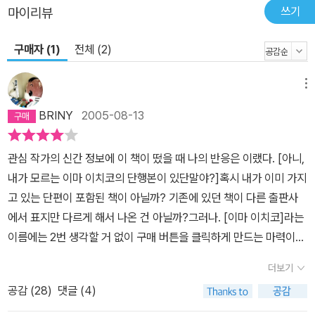
쓰기
마이리뷰
구매자 (1)
전체 (2)
메뉴
BRINY
2005-08-13
관심 작가의 신간 정보에 이 책이 떴을 때 나의 반응은 이랬다. [아니,
내가 모르는 이마 이치코의 단행본이 있단말야?]혹시 내가 이미 가지
고 있는 단편이 포함된 책이 아닐까? 기존에 있던 책이 다른 출판사
에서 표지만 다르게 해서 나온 건 아닐까?그러나. [이마 이치코]라는
이름에는 2번 생각할 거 없이 구매 버튼을 클릭하게 만드는 마력이
있다.다행히도 이 책은 일본에서 올 2월에 새로 나온 단행본이었다.
더보기
그런데, 책을 받아들어 펴보니 나만 그런 의문을 품었던 게 아니었다.
공감 (
28
)
댓글 (4)
작가의 아는 사람도 [너, 단행본으로 안낸 만화가 아직도 있었어?!]하