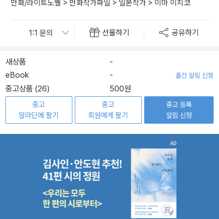
만화/라이트노벨
>
만화작가파일
>
일본작가
>
이마 이치코
선물하기
공유하기
새상품
-
eBook
-
출간 알림 신청
중고상품 (26)
500원
중고
중고
중고 등록
알라딘에 팔기
회원에게 팔기
알림 신청