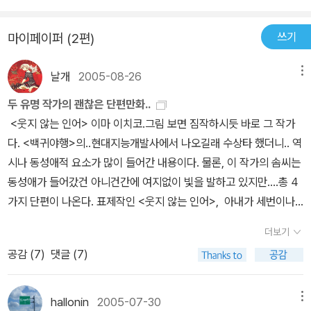
고 깜짝 놀라더란다. 이 책은 4편의 단편으로 구성되어 있다. 내용은
소위 말하는 BL계 취향이 기존의 이마 작품들보다 강하고 분명히 나
쓰기
마이페이퍼 (2편)
타나있다. 그러나 주인공들은 사회인으로 떳떳이 활약하는 어른들.
[웃지않는 인어] [푸른 수염의 친구][한여름의 성][회유어의 고독] .
날개
2005-08-26
메뉴
그 중 [웃지 않는 인어]와 [회유어의 고독]은 스토리가 이어져 있다.
그리고 [한여름의 성] 은 [낙원까지 조금만 더]의 훗날을 그리고 있는
두 유명 작가의 괜찮은 단편만화..
데, 이 단편을 바탕으로 [낙원까지 조금만 더]가 탄생되었다고 한다.
<웃지 않는 인어> 이마 이치코.그림 보면 짐작하시듯 바로 그 작가
처음에는 당연히 [낙원까지 조금만 더]가 먼저고 [한여름의 성]은 외
다. <백귀야행>의..현대지능개발사에서 나오길래 수상타 했더니.. 역
전 단편격으로 나왔겠지하고 생각하며 읽었기 때문에 작가 후기를 보
시나 동성애적 요소가 많이 들어간 내용이다. 물론, 이 작가의 솜씨는
고 매우 놀랐다. 그냥 단편 하나를 내기 위해서 그 정도 시리즈물이 나
동성애가 들어갔건 아니건간에 여지없이 빛을 발하고 있지만....총 4
올 정도의 캐릭터와 배경과 복선을 창조한단 말인가. 놀랍다. 역시 이
가지 단편이 나온다. 표제작인 <웃지 않는 인어>, 아내가 세번이나
마 이치코...참, [낙원까지 조금만 더 3]이 이번 여름에 일본에서 나왔
죽은 남자의 이야기인 <푸른 수염의 친구>, 고향에 돌아와 추억을
더보기
다고 한다. 국내 번역본도 곧 나오겠지.
정리하는 이야기인 <한여름의 성>, <웃지않는 인어>의 주인공들이
공감 (
7
)
댓글 (7)
다시 나오는 <회유어의 고독>...그의 이야기들은 언제나 그렇듯이..
복잡하게 얽힌 인간관계와 더불어 삶을 말한다. 엇나가고 비틀린 감
정들이 그 짧은 이야기속에서 화해하고 정리되는걸 보면 짜릿함마저
hallonin
2005-07-30
메뉴