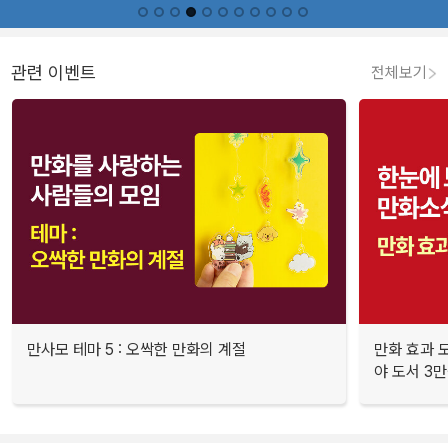
관련 이벤트
전체보기
만사모 테마 5 : 오싹한 만화의 계절
만화 효과 모
야 도서 3만