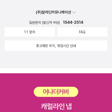
담함은 판매호조에 따른 자신감의 표출인가..... 그러고보니 작달만한
(주)알라딘커뮤니케이션
출판사에 하위 레이블이 많기도 많다. 뉴루비, 루비, 슈퍼루비, 비투
비, 러쉬노벨, 클릭로맨스.... 어쩌면 소녀들의 서브컬쳐에선 꽤 유명
1544-2514
일반문의 (발신자 부담)
한 회사일 수도 있겠다.심심해서 더 뒤적이다보니..... 회사 등록 제30
1:1 문의
FAQ
0-1979-17호.... 1979년 9월 7일..... 추억 속 그 회사가 맞는 건가?
-_-
중고매장 위치, 영업시간 안내