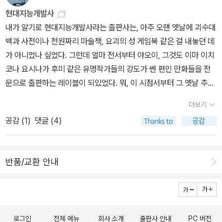
느낀다. 역시 이마 이치코구나...하는 느낌~보아도 후회하지 않을 단
현대지능개발사
편... <필라멘트> 우루시바라 유키.<충사>로 유명한 작가인 우루시
내가 알기로 현대지능개발사라는 출판사는, 아주 오랜 옛날에 괴수대
바라 유키의 초기 단편 모음집이다. 초기 단편이라 하지만 별로 어설
백과 사전이나 천원짜리 마술책, 요괴의 성 게임북 같은 걸 내놓던 데
픔이 묻어나지 않는 작품들이다. 오히려 난 초기의 그림들이 더 맘에
가 아니었나 싶었다. 그런데 얼마 전서부터 야오이, 그것도 이마 이치
든다. 뭐, 지금 충사의 그림도 좋아하지만...^^젤 처음 나오는 단편인
코나 요시나가 후미 같은 유명작가들의 강도가 쎈 편인 만화들을 전
<산마루에서 하차한 사람>이 이 작가의 분위기를 느끼기에 가장 좋
문으로 출판하는 레이블이 되있었다. 뭐, 이 시점서부터 그 옛날 추억
은 이야기일지도 모르겠다. 섬찟할 수도 있는 이야기를 잔잔하게 풀
의 출판사와 현재 이 회사와의 관련성에 대해선 상당히 회의하게 됐
어나가 마치 평범한 일상을 바라보듯 그려낸 이 작품.. 상당히 좋다..
더보기
지만.암튼 강도가 있다보니 당연히 일본에서도 오오바출판 같은 대개
중간에 소경잡화라 하여 2~4장 정도로 끝나는 작은 이야기들도 있
공감 (
1
)
댓글 (4)
마이너한 출판사에서 출판되는 것들이라 계약금이야 당연히 좀 싼 편
는데, (마치 강경옥의 <이미지 퍼즐>처럼..) 난.. 이런거에는 별로 재
일테고 야오이란 장르는 고정수요가 꾸준하게 있으니 나름대론 틈새
미를 못느끼겠다. 아무래도 내 스타일은 이미지보다 스토리를 중시하
시장 공략에 성공할려나.... 생각하고 있었는데, 오늘 이 출판사에서
는 파인가 보다..ㅡ.ㅡ지금 <충사>의 모티브가 된 또 다른 <충사> 이
반품/교환 안내
나온 이마 이치코의 [웃지않는 인어]를 보게됐다. 내용은 이마 이치코
야기가 마지막에 나온다. 시대배경도 다르고, 주인공도 다르지만 처
만화치곤 꽤 술술 읽히는 편이며 당연히 야오이. [낙원까지 조금만
음의 <충사>로 계속 이야기를 끌어나갔어도 괜찮았겠다 싶다.<충사
더]의 모태가 된 초기단편이 실렸다는 게 특기할 사항. 그런데.... 이거
>를 좋아하는 독자라면 빼놓지 말고 보아야 할 단편집..
표지가 아주 [엠마]를 떠올리게 만드는 질감이다. 그리고 A5사이
로그인
전체 메뉴
회사 소개
출판사 안내
PC 버전
즈.... 물론 가격은 좀 비싼 4000원. 으음, 이 디자인에 있어서의 대