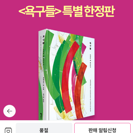
뒤로가
기
보관함담기
품절
판매 알림신청