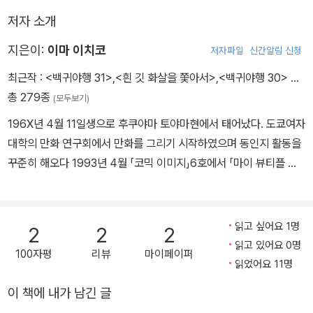
저자 소개
지은이:
이마 이치코
저자파일
신간알림 신청
최근작 :
<백귀야행 31>
,
<흰 깃 화살을 쫓아서>
,
<백귀야행 30>
…
총 279종
(모두보기)
196X년 4월 11일생으로 후쿠야마 토야마현에서 태어났다. 도쿄여자
대학의 만화 연구회에서 만화를 그리기 시작하였으며 동인지 활동을
꾸준히 해오다 1993년 4월 「코믹 이미지」6호에서 「마이 뷰티플 그
린 팰리스」라는 작품으로 상업지에 첫 데뷔를 했다. 이후 아사히 소노
라마(朝日ソノラマ)의 격월간지「네무키」에서 여러 단편과 「백귀야
행(百鬼夜行秒)」을 연재했다. 그녀의 대표작으로 꼽을 수 있는 「백
읽고 싶어요 1명
2
2
2
귀야행」은 작가 특유의 잔잔함과 독특한 스토리텔링이 빛을 발해 수
읽고 있어요 0명
100자평
리뷰
마이페이퍼
많은 팬들을 끌어들였고, 메이저 작가로서의 입지를 확실히 다져주었
읽었어요 11명
다. 필명인 ‘이마 이치코’는 동인지 활동 시절부터 사용하던 것으로,
이 책에 내가 남긴 글
‘가장 잘 나가는 작가’라는 뜻을 가지고 있다.