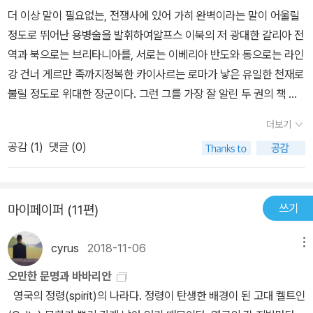
반란을 억제하기 위해 혹은 이미 일어난 반란을 제악하기 위해 카이
묘한 일이다. 그러나 그렇다고 하여 카이사르가 생각한 갈리아가 오
더 이상 말이 필요없는, 전쟁사에 있어 가히 완벽이라는 말이 어울릴
한 판단은 현대전이나 현대를 살아가는 경제전쟁의 현장을 보는 느낌
사르가 했던 군사적, 비군사적 행동 하나하나를 통해서 나는 승리의
로지 진실만은 아닐 것이라 본다. 어차피 역사란 승리자의 영역이니...
정도로 뛰어난 용병술을 발휘하여알프스 이북의 저 광대한 갈리아 전
이 든다. 신속하고 정확한 판단과 이를 바탕으로 한 속전속결은 전쟁
전략을 배운 것이다. 예를 들어,상대방을 속이고 회유하고, 때로는 강
이 책은 무엇보다도 번역자의 적절한해설주석이 돋보이는데, 원전의
역과 북으로는 브리타니아를, 서로는 이베리아 반도와 동으로는 라인
을 승리 이끌 수 있는 비결이란 생각을 다시 해 본다.
하게 힘으로 밀어붙이고 하지만 항복하는 적은 크게 받아들이는 아량
오류나 당시 배경의 해설이 이 책을 재밌게 읽게 했던 감초역할이었
강 건너 게르만 족까지정복한 카이사르는 로마가 낳은 유일한 천재로
을 보이고... 이런 행동들이 과연 카이사르의 인간성에서 나왔을까?
다.번역자는 이 정도의 역할까지 해야 한다고 본다. 그렇기 때문에 번
불릴 정도로 위대한 장군이다. 그런 그를 가장 잘 알린 두 권의 책 중
결코 아니다. 그는갈리아를로마의 지배하에 안정화하려는 목표를 가
역자는 제2의 저자가 아닐까?
하나가바로 이 갈리아 전역을 정복하면서 쓴 갈리아 전쟁기이다. 우
지고 있었고 이를이루기 위해서 자기 부하의 피를 흘리게 했던 인간
더보기
리가 흔히 알고 있는 일반적인전쟁 서적과는 달리 자신을 '카이사
들 마져도 다 받아들인 것이다.이 책에 나오는 이름들, 너무 길고 또
공감 (
1
)
댓글 (0)
르'라는 3인칭 주어를 사용하여 전쟁을 바라봄으로써 글을 읽는 이로
발음하기도 어려워서 이 책에 나오는 등장인물들의 이름 외우기는 포
하여금 전쟁에 대해 객관적인 입장에서 바라볼 수 있게 하였으며, 간
기했다. 그리고 정말 많은 전쟁과 전략 전술이 나오기 때문에, 카이사
단명료하면서도전투 상황을 생생하게 묘사하여 글을 읽는 사람으로
르가 갈리아에서 했던 8년간의 전쟁과 전투를 모두 100%이해하는
쓰기
마이페이퍼 (11편)
하여금마치 전쟁의 한 쪽 모퉁이에서 전투를 관망하고 있다는 느낌이
것도 포기했다. 하지만, 하나는 100% 얻었다. 바로 전략적 마인드이
들게끔 한다.또한 그는 어느 한 쪽에 치우쳐전쟁을 기록한 것이 아니
다.나 처럼 단순한 사람도 이해했다. 분명 이 책을 읽는 누구나 이 책
cyrus
2018-11-06
메뉴
라객과적인 입장에서 적과 아군의 뛰어난 점과 부족한 점을 하나하나
을 통해서 전략적 통찰력에 대해서 느낄 수 있을 것이라고 생각한다.
기록하였으며,무엇보다적의 심리 상태를날카롭게 분석하여전장 상황
오만한 문명과 바바리안
을 정확하게파악한 후무엇을 해야 하는지를 정확히꿰뚫는 그의 관찰
영국의 정령(spirit)의 나라다. 정령이 탄생한 배경이 된 고대 켈트인
력과판단력, 그리고판단이 섬과 동시에행동하는 그의 결단력과신속