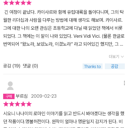
긴 여정이 끝났다. 카이사르와 함께 유럽대륙을 돌아다니며, 그의 탁
월한 리더십과 사람을 다루는 방법에 대해 생각도 해보며. 카이사르.
그에 대한 나의 오랜 관심은 초등학교에 다닐 때 읽었던 책에서 비롯
되었다. 그 책에는 이 말이 나와 있었다. Veni Vidi Vici. (물론 한글로
번역되어 “왔노라, 보았노라, 이겼노라” 라고 되어있긴 했지만, 그 뒤
에 라틴어로 알게 된 뒤부터는 라틴어 쪽이 마음에 든다. 카이사르가
더보기
한 말과 똑같은 말이라는 점이 의의랄까.)그 이후에는, 그런 대담한,
공감 (
19
)
댓글 (0)
어쩌면 오히려 오만한 말을 어떤 인간이, 어떤 상황에서 어떤 일을 하
며 그런 말을 했는지 알고 싶었다. 당시의 초등학교 2학년 이라는 나
이는 컴퓨터를 쓸 나이도 아니고 그렇다고 내가 혼자서 도서관에 간
메뉴
다는 엄청난 일을 감행할 수 있을 만한 성격의 소유자도 아닌, 내성적
부르심
2009-02-23
이고 조용한, 그렇다고 공부도 썩 잘하는 게 아닌 아이였다는 것을 생
각해보면, 내가 그 이후로 한참 동안 그 질문에 대한 답을 찾지 못했으
시오니 나나미의 로마인 이야기를 읽고 반드시 봐야겠다는 생각을 했
리라는 것을 쉽게 유추 할 수 있다. 그 뒤로 몇 년이 지났을까. 어느새
던 작품이다.명불허전이다. 원작이 얼마나 명문일지 감지가 된다. 비
나도 모르게 나는 책 속에 빠져 그 사이에서 즐거움을 찾는 중학생이