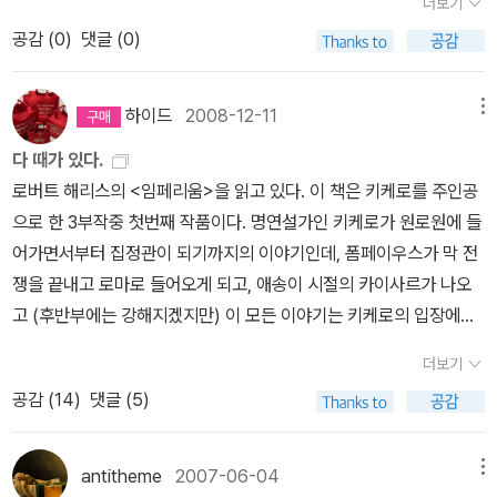
않는 어른들을 위한 요정 이야기》 (책읽는귀족, 2016)* 윌리엄 버틀
더보기
카이사르의 이야기개인적으로 좋아한다.이윤기씨의 <그리스 로마신
반대세력들의 정체와 그들의 대항방법들. 카이사르의 암살자들은 로
사르>(루비박스, 2007)의 저자이기도 하다. 상당한 분량에다가 꽤
러 예이츠 《켈트의 여명》 (펭귄클래식코리아, 2008) 켈트 신화는
공감 (
0
)
댓글 (0)
화>
마의 공화정을 지키기 위해 황제를 꿈꿨던 독재자를 죽였다고 했지만
비싼 가격의 책인데, 알라딘에는 절판된 걸로 뜬다. 지난주 부산역내
아일랜드와 스코틀랜드에 살았던 ‘게일인’ 신화와 잉글랜드와 웨일스
정작 그들이 탄생시킨 건 로마제국이고 황제였다. 그렇다고 그렇게나
서점에서 보고 구입할까 하다가 그래도 너무 '비싸서' 내려놓은 기억
에 살았던 ‘브리튼인’ 신화 등 크게 두 가지로 나뉜다. 켈트 신화가 낯
카이사르를 반대하며 공화정 공화정을 외쳤던자들은 그 뒤로 '공화정
하이드
2008-12-11
메뉴
이 있다. 카이사르 관련서로는 시오노 나나미의 <로마인 이야기> 외
설어서 선뜻 읽기가 망설여진다면, 정령이나 요정이 등장하는 아일랜
에 대한 향수를 드러낸 적이 없다.' 그들은 그런 자들이다. 그러니까
에도 필립 프리먼의 <제국을 만든 남자 카이사르>(21세기북스, 200
드의 구전 민담을 읽어보는 것이 좋다. 아일랜드의 시인 예이츠(Yeat
다 때가 있다.
이런 싸움은 그때나 지금이나 계속되고 있다는 말이다. 카이사르는
9)와 스티븐 단토 콜린스의 <로마의 전설을 만든 카이사르 군단>(다
s)는 게일인 신화와 민담을 수집하여 고대 켈트인의 문화유산을 복원
로버트 해리스의 <임페리움>을 읽고 있다. 이 책은 키케로를 주인공
결국 암살당했다. 대낮에 공회에서 많은 이들에 둘러싸여 난자당해
른세상, 2010)을 얼마전에 구입해놓은 터여서 자제해야겠다는 생각
하는데 큰 노력을 기울였다. 정령과 요정은 단순히 상상 속의 존재가
으로 한 3부작중 첫번째 작품이다. 명연설가인 키케로가 원로원에 들
죽었다. 그의 죽음을 딛고 로마제국을 열어젖힌 아우구스투스는 카
도 들었고. 이 책들을 다 정돈해서 꽂아야 하는 게 주말까지의 일이
아니다. 요즘은 요정 이야기나 신화를 허무맹랑한 이야기로 치부되지
어가면서부터 집정관이 되기까지의 이야기인데, 폼페이우스가 막 전
이사르의 양자이다. 아우구스투스는 카이사르의 죽음으로 그의 목숨
다. 카이사르, 하니까 <갈리아전쟁기>도 빼놓을 수 없다. 얼마전에
만, 그 속에는 먼 과거에서 긴 시간을 거쳐 인간이 이룩한 문화와 풍
쟁을 끝내고 로마로 들어오게 되고, 애송이 시절의 카이사르가 나오
도 위태로운 시절을 보내야 했다. 결국 그가 패권을 쥐었을 때 그는 원
<갈리아전쟁기>(사이, 2005)를 <내전기>와 같이 구입했고, 합본
습, 그리고 풍부한 상상력이 녹아들어 있다. 신화에 대한 우리의 인식
고 (후반부에는 강해지겠지만) 이 모든 이야기는 키케로의 입장에서
로원을 어떻게 다루었는가. 원로원은 왜 아우구스투스를 용인할 수밖
인 <갈리아전기/내전기>(동서문화동판, 2008)도 같이 챙겼다. 천
은 그리스 로마 신화에 한정되어 있다. 그리스 로마 신화에만 너무 오
쓰여지고, 이 것을 이야기하는 화자는 키케로의 노예인 티로. 이 책을
에 없었을까. 아우구스투스는 공화정을 종식시키고 군주정을 확립시
더보기
병희 선생의 원전 번역 <갈리아 원정기>(숲, 2012)도 이번에 나오기
래 붙들고 있을수록 서양 문화의 표준을 그리스 로마 신화에 두게 되
읽고, 로마 이야기에 활활 타오르게 된 것은 아마, 이 전에 읽었던 에
켰다. '치밀한 전제군주는 공화정의 형태로 위장된 절대 군주정을 만
공감 (
14
)
댓글 (5)
에 마저 구색을 맞춰놓을 참이다. 그렇게 하면, 카이사르에 대해선 할
고, 그 틀을 벗어나지 못하게 된다. 켈트인이 호전적인 민족이라서 켈
드워드 기번의 <로마제국 쇠망사>도 한 몫 했을 것이다. 예전에 원서
들었다.' (에드워드 기번)아우구스투스에 대해서는 존 윌리엄스의 [아
만큼 하는 게 되지 않을까. 조선사 분야에도 요즘 나름대로 공을 들이
트 신화에 그들의 잔인한 본성이 그대로 반영되어 있다고 생각하면
로 읽어보겠다고 낑낑대다가 집어 던진 기억이 있었는데, 이렇게 재
우구스투스]를 다시한번 읽어볼까... 싶다. 다시 건질만한 게 있을까..
고 있는데, 너무 방대하기 때문에 주로 선비와 당쟁에 관한 책과 신분
곤란하다. 그리스 로마 신화에 묘사된 신들은 난폭하거나 잔인하며
미있다면, 원서로도 다시 도전해보고 싶다. HBO의 Rome을 다시 보
antitheme
2007-06-04
메뉴
시간낭비일까... 콜린 매컬로의 로마사 시리즈는 읽어본 게 없어서 어
사에 관한 책으로 관심을 좁히고 있다. 이쪽으로는 나중에 다시 다뤄