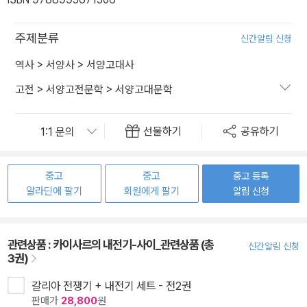
주제분류
신간알림 신청
역사
>
서양사
>
서양고대사
고전
>
서양고전문학
>
서양고대문학
선물하기
공유하기
중고
중고
중고 등록
알라딘에 팔기
회원에게 팔기
알림 신청
관련상품 :
카이사르의 내전기-사이_관련상품 (총
신간알림 신청
3권)
갈리아 전쟁기 + 내전기 세트 - 전2권
판매가
28,800
원