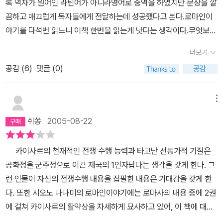
록 역자가 원어인 라틴어가 아니라영어로 중역을 하였지만 문장을 깔
되어있었다. 내가 카이사르를 다시 만나게 된 것은 시오노 나나미의
끔하고 매끄럽게 독자들에게 전달하는데 성공했다고 본다.로마인이
로마인 이야기를 통해서였다. 작가는 친절하게도 그의 성품을, 그의
야기를 다석번 읽느니 이책 한번을 읽는게 낫다는 생각이다.무엇보다
행동을 하나하나 자세히 알려주었고 그것을 통해서 나는 카이사르를
나나미는 역사가로서는 부족하지 않은가!
좀 더 알고, 좀 더 존경하고, 하나의 목표로서 세웠다. 그의 리더십, 애
더보기
국심, 그리고 판단력. 그 모든 것들에 대한 매료가 나로 하여금 카이사
공감 (
6
)
댓글 (0)
르가 쓴 책 두 권을 모두 읽고 그를 따르고자 노력하도록 했다. 이 카
이사르에 대해 내가 구할 수 있는 모든 것을 구해서 읽어본 뒤 생각한
메뉴
것은, 이 인물 자체는 위대하고 이천년 뒤의 모든 인간에게 영향을 미
치고, 그들이 자신의 이름을 기억하게 만들 수 있는 사람이지만, 일반
쉬쏭
2005-08-22
인이 접할 수 있는 자료만으로는 이 인물이 도대체 어디에서 어떤 영
향을 받아서 이러한 능력을 지니게 됐는가를 알 수가 없다는 점이 너
카이사르의 천재적인 전쟁 수행 능력과 타고난 선동가적 기질은
무나 아쉽다. 이 리뷰를 나중에 읽어보실 분들이 도대체 얘는 책 내용
공화정을 군주정으로 이끈 제국의 1인자답다는 생각을 갖게 한다. 그
에 대해서는 언급은 안 하는가? 하는 짜증 섞인 질문을 하게 만들 수
런 인물이 자신의 전쟁수행 내용을 집필한 내용은 기대감을 갖게 한
도 있다. 자신이 카이사르는 어떻게 접했으며, 어떻게 그를 존경하게
다. 또한 시오노 나나미의 로마인이야기에는 로마사의 내용 중에 2권
되었는지만 쓰고 있으니. 하지만, 책을 읽는 것은 느낌을 얻고 감동을
에 걸쳐 카이사르의 활약상을 자세하게 묘사하고 있어, 이 책에 대해
받아서 그것으로 자신의 삶을 개선하는 것이라고 생각한다. 그러니까
읽어 보고 싶게 만든다. 라틴어 원문의 내용을 직역했다기 보다는