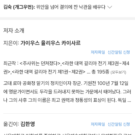
'카이사르는 그대가 언급한 과거의 사건을 잊지 않고 있으며, 더구나
김숙 (개그우먼):
위안을 넘어 결의에 찬 낙관을 배우다
그것은 당연한 패배가 아니었기 때문에 더더욱 분개하고 있다. 만일
그때 로마군이 적의 침입의 기미를 알았다면 손쉽게 예방책을 강구했
을 것이다. 비록 카이사르가 과거의 모욕을 잊는다 해도, 최근에 그대
저자 소개
들의 군대가 카이사르의 뜻을 어기고 프로빈키아를 통과한 것과 하이
지은이:
가이우스 율리우스 카이사르
두이족, 암바리족, 알로브로게스족을 공격한 것을 어찌 잊을 수 있겠
저자파일
신간알림 신청
는가?
최근작 :
<주사위는 던져졌다>
,
<라한 대역 갈리아 전기 제3권~제4
그대들이 과거의 승리를 그토록 거만하게 자랑하는 것과 오랫동안 응
권>
,
<라한 대역 갈리아 전기 제1권~제2권>
… 총 195종
(모두보기)
징을 받지 않고 지내온 것도 묵과할 수 없다. 불멸의 신들이 항상 벌
고대 로마 공화정 말기의 정치인이자 장군. 기원전 100년 7월 12일
주려 하는 자들에게 잠시의 성공과 무사함을 허락하는 이유는, 운이
에 명문가이면서도 두각을 드러내지 못하는 가문에서 태어났다. 그러
다 했을 때 그들에게 더 큰 고통을 안겨주기 위함이다. 그럼에도 카이
나 그의 사후 그의 이름은 최고 권력과 정통성의 표상이 된다. 독일 황
사르는 그대들이 약속을 지키겠다는 징표로 인질을 보내고 하이두이
제 카이저(kaiser)와 러시아 황제 차르(tsar)의 호칭은 카이사르에게
족과 그 동맹 부족 그리고 알로브로게스족에게 입힌 피해를 보상한다
서 기원한다. 그는 민중파와 원로원파의 정치 폭력이 난무하던 시대
면 그대들과 화약을 맺겠노라.'
옮긴이:
김한영
저자파일
신간알림 신청
에 태어나고 성장했다. 민중파인 아내와의 이혼을 명하는 원로원파
술라의 명령을 거부하고 망명생활을 택한다. 기원전 78년 술라가 죽