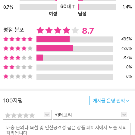
60대
1.4%
0.7%
여성
남성
8.7
평점 분포
43.5%
47.8%
8.7%
0%
0%
100자평
게시물 운영 원칙
카테고리