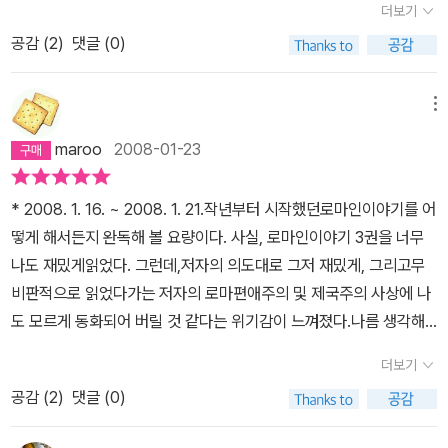
더보기
갈리아 전쟁기의 책 내용을 알고 싶은 사람과 내기 이런 느낌을 받게
영문판의 내용을 4권의 참고문헌을 참고하여 번역하였으며, 그에 따
된 과정을 느껴보고 싶은 사람은 책을 한권 구입해서 읽어보길 바란
공감 (
2
)
댓글 (0)
르는 역자의 노력 또한 각별하다는 생각을 하게 한다. 역사상의 여러
다. 그만큼의 가치는 충분히 있는 책이므로.
위인 중에 역사를 만들어 낸 인물이니 그의 저작 또한 많은 연구를 통
해 분석되어야 할 내용이기도 하다. 전반적으로 이 글을 보면서 역
메뉴
자나 여러 연구가들의 찬사에 맞는 카이사르의 간결한 필체와 다방면
maroo
2008-01-23
의 세부적인 묘사, 1인칭이 아닌 3인칭의 객관적인 서술은 카이사르
의 저술을 더욱 돋보이게 하는 내용일 것이다. 이런 찬사와는 대조적
* 2008. 1. 16. ~ 2008. 1. 21.작년부터 시작했던로마인이야기를 어
으로 막상 읽고 난 나의 느낌은 맹숭맹숭한 느낌이 든다. 로마인이
떻게 해서든지 완독해 볼 요량이다. 사실, 로마인이야기 3권을 너무
야기에서 시오노 나나미의 세세하고도 친절한 설명은 별도로 카이사
나도 재밌게읽었다. 그런데,저자의 의도대로 그저 재밌게, 그리고무
르의 갈리아전쟁기를 따로 읽지 않아도 될 정도로 자세한 설명이 되
비판적으로 읽었다가는 저자의 로마편애주의 및 제국주의 사상에 나
었다는 느낌을 갖게 한다. 또한 이 책에서도 중간중간 삽입되어 있는
도 모르게 동화되어 버릴 것 같다는 위기감이 느껴졌다.나름 생각해
도표와 그림이 있지만 시오노 나나미의 도표와 지도, 해설 도해는 카
낸 것이 로마인이야기 각 시리즈를 읽기 전에 에드워드 기번의 '로마
이사르의 전쟁수행 능력에 대해 어떤 내용 보다 도 더 잘 설명하고 있
더보기
제국쇠망사'를 해당시리즈에 대응하는 장마다 먼저 읽어보는 방안이
다. 8년간의 갈리아 정복기를 그려내면서 카이사르의 탁월한 군사
공감 (
2
)
댓글 (0)
었으나, 이것은 시간이 너무 많이 걸릴 것 같다는 생각이 들었다.그래
적 재능은 로마의 실권자의 바탕이 되었으며, 수만은 갈리아 종족을
서 생각해 낸 것이 각 시리즈에 대응하는 대표적인 저서를 먼저 읽어
평정하고, 나아가 게르만족의 외침을 막아내는 기틀을 만든 장본인의