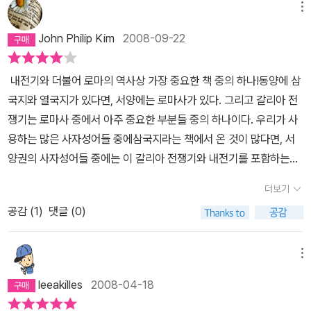
보기로 정했는데, 로마인이야기 4~5권이 카이사르 이야기이므로, 4
메뉴
전쟁기는 한편의 드라마와 같다. 응집된 힘의 결정체로 만들어 낼 수
권을 읽기 전에는 카이사르의 갈리아 전쟁기를, 5권을 읽기 전에는
있었던 총사령관 카이사르는 부하 군인들의 귀감이 되었고, 냉철한
John Philip Kim
2008-09-22
카이사르의 내전기를 먼저 읽어 보기로 했다.대학다닐 때 2학년때인
지휘관으로써 자리 메김 되어 있다는 것을 이 글을 통해 재차 인식되
가 전공교양과목으로 '라틴어'를 수강했었다. 당시 라틴어 강독교재가
어져 온다. 전투에 임하기 전에, 처음 적의 내습에 공격을 당하거
내전기와 더불어 로마의 역사상 가장 중요한 책 중의 하나!동양에 삼
카이사르의 갈리아 전기였던 것으로 기억하는데, 그 때의 배웠던 몇
나 역습을 받고 난 이후 또는 위기 상황에서 실시하는 연설의 내용은
국지와 열국지가 있다면, 서양에는 로마사가 있다. 그리고 갈리아 전
몇 문구는 아직도 기억이 난다. 아무튼 그 때의 기억으로도 라틴어 원
장병들에게 용기와 힘을 솟게 하는 탁월한 웅변가이면서 지략이 넘치
쟁기는 로마사 중에서 아주 중요한 부분들 중의 하나이다. 우리가 사
서인갈리아 전기는 매우 간결하고 해석도 쉬웠던 것 같았다.카이사르
는 리더로서의 역할을 충분히 발휘하고 있다. 이로 인해 8년간의 전
용하는 많은 사자성어들 중에삼국지라는 책에서 온 것이 많다면, 서
만큼 역사가나 일반인들 사이에서 꾸준하게 회자되는 인물도 많지는
쟁 중에 카이사르의 모든 전투는 승리를 거두었고, 간헐적으로 부하
양권의 사자성어들 중에는 이 갈리아 전쟁기와 내전기를 포함하는로
않을 것이다. 그만큼 역사에 남긴 족적이 크다는 반증이겠지만...갈리
의 경거 망동이나 오판으로 인한 일시적인 패퇴는 다시금 만회하고,
마사에서 가져온 것들이 많다.Veni, Vidi, Vici (왔노라, 보았노라, 이
아 전기를 읽으면서, 비록 번역서이긴 해도, 참 잘 썼다는 감탄이 절로
더보기
승리를 쟁취할 수 있도록 하였으며, 치밀한 갈리아 대륙에 대한 운영
겼노라)이 책을 읽고 있으면 마치 내가 당시 스위스와 프랑스 땅위에
나왔다. 군더기기 없는 간결한문장이며, 전달력이 빼어난 사건묘사는
체계와 관리는 로마를 세계사의 중심이 되게 한 원동력이 되었다.
공감 (
1
)
댓글 (0)
서 있는 느낌이 난다. 그리고 그 속에 이루어지는 수많은 궐기와배신,
단연 일품이었다.전쟁기이면서도 각 피정벌민족의 문화와 풍속에 대
스피디한 전쟁 수행과 이를 실현하기 위한 일사불란한 지휘체계, 한
전쟁 그리고 굴복들을 바라보면서 인간의 생활은 2000년이 지났어
해서 관심을 둔점을 보아도 카이사르가비범한 인물이 아님을 보여 주
눈에 휘 잡아 보는 전투의 흐름 파악은 전쟁을 승리로 이끌 수 있도록
도 변한 것이 하나도 없다는 생각이 든다.물론 내가 이 책에서 인간의
메뉴
는 것 같으니, 요새로 말하자면 종합교양인이라고나 할까?카이사르
만든 카이사르와 그 부하들의 몫일 것이다. 또한 수많은 토목공사와
진화하지 않는 바보스러움만 발견한 것은 아니다. 무엇보다도 내가
자신이 저술한전쟁기이니 만큼 피정벌민족에 대하여는 드러내놓고
leeakilles
2008-04-18
전쟁물자의 동원 능력은 종합적인 시각에서 수행하는 전쟁의 귀재다
이 책에서 가장 크게 배운 것은 전략 (Strategy)이다. 갈리아인들의
내려다 보는 내용이긴 하나그다지 거부감이 들지 않는 것은 참으로
운 면모를 충분히 느낄 수 있다. 철저한 정보수집 능력의 보유와 신속