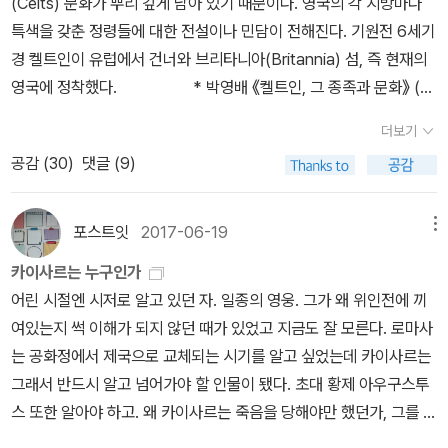
(Celts) 문화가 뿌리 깊게 남아 있기 때문이다. 영국의 각 지방마다
함에는 정말 감탄사가 나오지 않을 수 없다.광범위한 전장을 심리전
특색을 갖춘 정령들에 대한 전설이나 민담이 전해진다. 기원전 6세기
과 뛰어난 기동을 바탕으로 기습을 통해 신속히 제압하는 그의 용병
경 켈트인이 유럽에서 건너와 브리타니아(Britannia) 섬, 즉 현재의
술은 오늘날 전쟁 기술의 관한 한 최고의고전 중 하나로 꼽히고 있다.
영국에 정착했다. * 박영배 《켈트인, 그 종족과 문화》 (지
게다가당시의 각 부족의 문화와 생활 풍습, 가치관, 사회 구조 등을 정
식산업사, 2018)* 크리스티안 엘뤼에르 《켈트족》 (시공사, 199
더보기
확하게 묘사하여문사로서의 자질을 유감없이 발휘하여 문학사적으로
8) 카이사르(Caesar)가 기원전 55년에 브리타니아를 원정하고,
도 그 의의가 높다고 할 수 있다.7년이라는 긴 세월 동안갈리아를 정
공감 (
30
)
댓글 (9)
클라우디우스(Claudius) 황제가 다시 브리타니아를 정복한 후 400
복한카이사르는 크라수스의 죽음으로 붕괴한 3두 정치와함께 로마
년 동안 로마의 지배를 받았다. 4세기 후반 게르만인(Germanen)의
내에 일고 있는 반 카이사르 파의 기운을 감지하고 이를 해결하기 위
대이동이 시작되어 로마군이 밀려났고, 이 기회를 틈타 게르만인의
포스트잇
2017-06-19
메뉴
해 갈리아를 떠나루비콘 강에 이르게 되고, 여기서부터 '나아가자 신
일파인 앵글인(Angles)과 색슨인(Saxons)이 브리타니아를 침공했
카이사르는 누구인가
들이 기다리는 곳으로, 주사위는 이미 던져졌다.'라는 유명한 명언과
다. 그들은 섬에 사는 켈트인을 정복하고 거기에 왕국을 세우는데 그
어린 시절엔 시저로 알고 있던 자. 일종의 영웅. 그가 왜 위인전에 끼
함께 후편인 <갈리아 내전기>로 이어지게 된다.폼페이우스가 이미
나라가 지금의 영국, 즉 잉글랜드이다. * 카이사르 《갈
여있는지 썩 이해가 되지 않던 때가 있었고 지금도 잘 모른다. 로마사
지중해와 동방을 점령하여 매그너스라는 칭호를 부여받은 상황에서
리아 전쟁기》 (사이, 2005)* [절판] 리처드 루드글리 《바바리안 : 야
는 공화정에서 제국으로 교체되는 시기를 알고 싶었는데 카이사르는
더 이상 공화정으로는 로마를 지탱할 수 없다고 판단한 카이사르에게
만인 혹은 정복자》 (뜨인돌, 2004) 우리에게 가깝게 느껴지는 서
그래서 반드시 알고 넘어가야 할 인물이 됐다. 초대 황제 아우구스투
공화정을 타파하고제정을 세우기 위해서 정치 기반을 마련하기 위해
양 신화는 어렸을 때부터 접해온 그리스 로마 신화다. 반면 로마인과
스 또한 알아야 하고. 왜 카이사르는 죽음을 당해야만 했던가, 그를 원
서 가야할 길은 이미 정해져있었다고 할 수 있다. 갈리아로 향한 그의
게르만인의 압박으로 밀려난 켈트족 신화는 낯설게 느껴진다. 카이사
로원 회의가 열리는 공회에서 수십여명이 그를 에워싼 채 스물세군데
발걸음이 의도적이었든 아니었든 간에그가 이후로 행한 모든 것들은