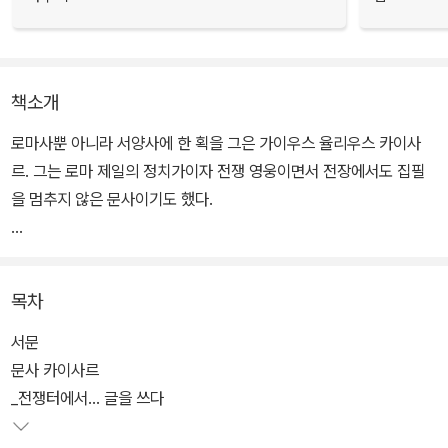
책소개
로마사뿐 아니라 서양사에 한 획을 그은 가이우스 율리우스 카이사
르. 그는 로마 제일의 정치가이자 전쟁 영웅이면서 전장에서도 집필
을 멈추지 않은 문사이기도 했다.
카이사르가 남긴 책 가운데 현재까지 남아 있는 것은 8년간의 갈리아
전쟁을 기록한 <갈리아 전쟁기>와 원로원의 명령을 거부하고 루비콘
목차
강을 건넘으로써 시작된 로마 내전을 기록한 <내전기> 단 두 권 뿐.
특히 <갈리아 전쟁기>는 격렬한 전투 상황에 대한 객관적이고 생동
서문
감 있는 묘사로 전쟁 문학의 명저로 꼽히는 작품이다.
문사 카이사르
_전쟁터에서... 글을 쓰다
이 책에서 카이사르는 기원전 58년부터 51년까지 8년 동안 지금의