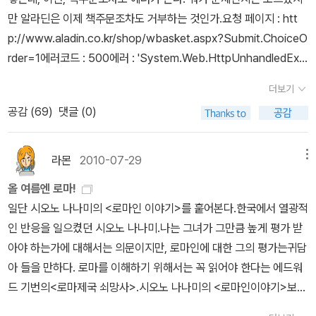
《켈트 신화 사전》 (비즈앤비즈, 2014)* 조지프 제이콥스 《켈트족 옛
르의 암살)](2003) 은 이런 궁금증에 판단근거들을 마련해주는데 저
만 알라딘은 이제 책주문조차도 거부하는 것인가.요청 페이지 : htt
이야기》 (현대지성사, 2003)* 다케루베 노부아키 《켈트. 북구의 신
자가 어떤 결론을 내렸는지는 ........ 책 스포일러일까?책을 읽다보면
p://www.aladin.co.kr/shop/wbasket.aspx?Submit.ChoiceO
들》 (들녘, 2000) 카이사르의 갈리아 원정이 성공하면서 갈리아는
이건 2천년도 훌쩍 넘는 그 시기가 마치 지금 현실과 너무나 닮아 있
rder=1에러코드 : 500에러 : 'System.Web.HttpUnhandledExc
로마의 영토로 편입되었고 켈트인은 자치권을 잃었지만, 켈트의 문화
어서, 더군다나 우리의 현실분석서라고 해도 좋을만큼 우리의 지금
eption' 형식의 예외가 Throw되었습니다.하긴 어제 당일배송으로
적 영향력은 사라지지 않았다. 켈트 신화와 켈트 문화는 우리도 모르
더보기
상황에 대입해 읽어도 유용한 관점을 얻을 수 있을 정도다. 문재인과
주문한 책들이 하나도 오지 않은 상태라 오늘 새로 주문한다고 해도
는 사이에 곁으로 성큼 다가와 있다. 미국의 축제 기념일로 알려진 핼
공감 (
69
)
댓글 (0)
대부분의 시민이 한편먹고 벌이는 반적폐청산 작업의 시작. 카이사르
연휴가 끝나고 배송되기 쉬울 듯하다. 마음을 접는 게 나을런지도 모
러윈(Halloween)은 고대 켈트인의 풍습에서 유래했다. 그리스 로마
와 반대편에 선 키케로는 거의 홍준표로 읽힌다. 물론 처음부터 끝까
르겠다. 주문하려던 책은 남경태의 <역사>(들녘, 2008)와 로마사
신화가 20세기 이전 서구 문학의 대문호들에게 영감을 줬다면, 상대
지 카이사르를 경멸하면서 반대했던 카토라는 인물도 있지만, 저자
관련서들이다. <역사>는 피터 왓슨의 <생각의 역사1>(들녘, 2009)
적으로 환상적이고 초자연적인 색채가 짙은 켈트 신화는 게르만 신화
라몬
2010-07-29
메뉴
는 카토 보다는 키케로에 집중 포화를 쏟아붓는다. 키케로는 '특권층
반값 할인 광고를 보고 떠올리게 된 책이다. <생각의 역사1>의 역자
와 함께 20세기 판타지 문학에 상상력을 제공했다. 서구 판타지 문학
올 여름엔 로마!
의 대변인'이라는 것. 키케로에 대해서도 알고 싶어진다. 그동안 로마
가 남경태 선생이기 때문이다. 더불어 예전에 한두 꼭지만 읽고 꽂아
에 기본적으로 등장하는 마법사들은 켈트족의 드루이드(Druid) 사제
일단 시오노 나나미의 <로마인 이야기>를 훝어본다.한국에서 열광적
사와 카이사르를 다룬 역사서들의 내노라하는 저자들, 플루타르코스,
두었다가 이번에 좀더 자세히 들여다보려고 다시 책상 가까이에 놓은
들의 모습에서 유래한 존재이다. 흔히 ‘서양의 요정’으로 많이 알려진
인 반응을 일으켰던 시오노 나나미.나는 그녀가 그만큼 높게 평가 받
몸젠, 에드워드 기번 등 이른바 '신사역사가들'은 기득권들의 입장에
게 <생각의 역사>다. 로마사 관련으론 에이드리언(아드리안) 골즈
엘프(Elf), 난쟁이와 거인족도 켈트 신화에 기대고 있다. 켈트 신화에
아야 하는가에 대해서는 의문이지만, 로마인에 대한 그의 평가는귀담
서서 로마민중을 폄훼하는 관점을 지녔다고 깐다. 가차없다. 이들 '신
워디의 <로마 멸망사>(루비박스, 2012)가 새로 나온 책이다. 로마전
는 싸움에서 패한 대지의 여신 다누(Danu)의 일족이 도망가서 새로
아 들을 만하다. 로마를 이해하기 위해서는 꼭 읽어야 한다는 에드워
사역사가들'은 카이사르를 정확히 알지 못했고, 잘못 기술하고 있다
쟁사가 전문분야인 학자로 보이는데, <로마전쟁>(플래닛미디어, 20
운 낙원을 만들고 ‘인간의 눈에 보이지 않는 종족’, 즉 요정이 되었다
드 기번의<로마제국 쇠망사>.시오노 나나미의 <로마인이야기>보다
고 마이클 파렌티는 깐다. 카이사르 시대의 로마의 정치사회경제, 그
10), <로마전쟁 영웅사>(말글빛냄, 2005) 등의 책도 쓰거나 같이
는 이야기가 있다. * 윌리엄 버틀러 예이츠 《요정을 믿지
는 대중적이진 않지만, 도전해 보고 싶은 책.로마하면 빼놓을 수 없는
리고 계급계층, 성문제까지를 다루고, 카이사르의 개혁내용과 한계,
썼다. 골즈워디는 같은 출판사에서 나온 <가이우스 율리우스 카이