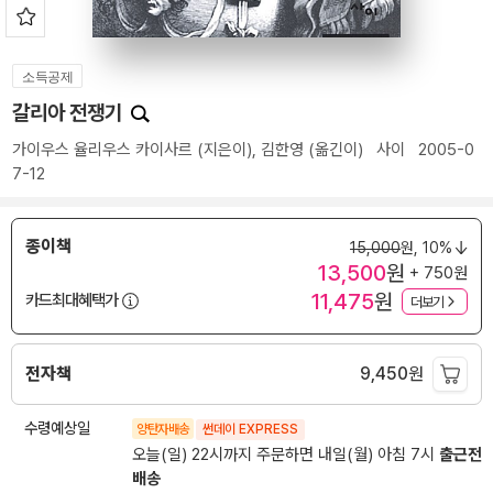
소득공제
갈리아 전쟁기
가이우스 율리우스 카이사르
(지은이),
김한영
(옮긴이)
사이
2005-0
7-12
종이책
15,000
원,
10%
13,500
원
+ 750원
11,475
원
카드최대혜택가
더보기
전자책
9,450
원
수령예상일
양탄자배송
썬데이 EXPRESS
오늘(일) 22시까지 주문하면 내일(월) 아침 7시
출근전
배송