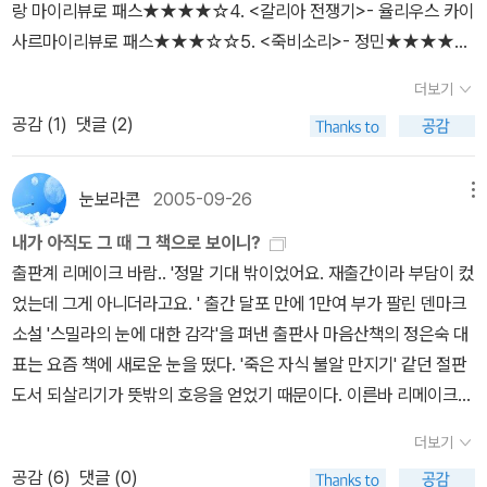
것에 신경을 쓰며 읽었던 것 같다. 지금 다시 보면훨씬 흥미롭게 읽어
랑 마이리뷰로 패스★★★★☆4. <갈리아 전쟁기>- 율리우스 카이
낼 수있을 것 같다.토마스 해리스의 <임페리움>에서 '임페리움'은 권
사르마이리뷰로 패스★★★☆☆5. <죽비소리>- 정민★★★★★
력이다. 비열하고 영악하게만 묘사되었던 야망의 화신이자 뼛속까지
6. <옥스퍼드 운하 살인사건>- 콜린 덱스터마이리뷰로 패스★★★
더보기
정치가인키케로와 대장군 폼페이우스, 그의 라이벌인 크라수스, 황제
★★7. <키친>- 요시모토 바나나마이리뷰로 패스★★★☆☆8. <
공감 (
1
)
댓글 (2)
카이사르의 '임페리움' 을 위한 술수와 인간적인 매력들이 무지하게
돈키호테>- 미겔 데 세르반테스마이리뷰로 패스★★★★☆9. < 진
재밌다. 그나저나 <임페리움> 다음에 나올 <컨스피러시>(내년상반
주 귀고리 소녀>- 트레이시 슈발리에마이리뷰로 패스★★★★★1
기)도 기대된다.키케로가 주인공이어서, 그의 지략과 연기, 명연설 등
0. <문학의 숲을 거닐다>- 장영희마이리뷰로 패스★★★★☆11. <
눈보라콘
2005-09-26
메뉴
이 자주 나오는데, 때때로 소름이쫙 끼쳤다.팔코시리즈 안 팔려서 더
은하수를 여행하는 히치하이커를 위한 안내서> 4권- 더글라스 애덤
내가 아직도 그 때 그 책으로 보이니?
이상 안 나온다는데, 우리나라에선 로마 이야기가 죽 쓰는거? 이건
스개연성! 개연성!★★★★☆12. <인디언의 복음>- E.T 시튼★★
출판계 리메이크 바람.. '정말 기대 밖이었어요. 재출간이라 부담이 컸
좀 많이 팔려서 3부작 다쫙쫙 나와 줬으면하는소망이 있다. 돈많은출
★★☆13. <어둠의 저편>- 무라카미 하루키★★★★☆14. <우리
었는데 그게 아니더라고요. ' 출간 달포 만에 1만여 부가 팔린 덴마크
판사이니 걱정은 안 한다.
안의 오리엔탈리즘>- 이옥순14권지금까지 119권
소설 '스밀라의 눈에 대한 감각'을 펴낸 출판사 마음산책의 정은숙 대
표는 요즘 책에 새로운 눈을 떴다. '죽은 자식 불알 만지기' 같던 절판
도서 되살리기가 뜻밖의 호응을 얻었기 때문이다. 이른바 리메이크(r
emake)가 서점가의 트렌드로 떠오르고 있다. 영화만 리메이크가 있
더보기
는 게 아닌 것이다. '같으면서도 다른' 신간을 빚어내며 독자층을 넓혔
공감 (
6
)
댓글 (0)
다는 평가도 나오고 있다. '리메이크 바람'의 주역은 독자 신생출판사