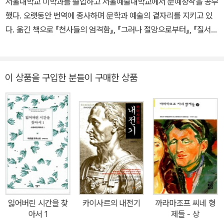
서울대학교 미학과를 졸업하고 서울예술대학교에서 문예창작을 공부
이에 디비코는, 선조 때부터 내려온 헬베티족의 관습은 자신들의 인
은 뒤 로마로 귀환, 정치생활을 시작한다. 기원전 68년에 재정관, 기
했다. 오랫동안 번역에 종사하며 문학과 예술의 곁자리를 지키고 있
징을 보내는 것이 아니라 적으로부터 인질을 받는 것이라며, 이제 로
원전 65년에 조영관을 거쳐 기원전 62년에 법정관을 지낸다. 기원전
다. 옮긴 책으로 『천사들의 엄격함』, 『그러나 절망으로부터』, 『질서
마인들이 그 관습을 목격하게 될 것이라는 답변을 남기고 발길을 돌
60년에는 폼페이유스와 크랏수스와 더불어 제1차 삼두정치의 주역
너머』, 『빈 서판』, 『지금 다시 계몽』, 『알랭 드 보통의 영혼의 미술
렸다. - 본문 44~45쪽
이 되며, 이듬해에는 집정관으로 선출된다. 기원전 58년에는 갈리아
관』, 『나라 없는 사람』, 『나는 공산주의자와 결혼했다』 등 다수가 있
의 총독으로 부임해 공적인 지원을 받지 않고 갈리아 지역을 정복하
으며, 제45회 한국백상출판문화상 번역 부문을 수상했다.
이 상품을 구입한 분들이 구매한 상품
고 국민적 영웅으로 떠오르게 된다. 갈리아 원정 후 벌어진 5년간의
내전에서 승리자가 되면서 로마 제일의 권력자가 되지만 지나친 권력
의 집중을 견제하고자 했던 공화정 지지자들에 의해 원로원 회의장에
서 암살자들의 칼에 쓰러졌다. 그의 나이 56세였다.
잃어버린 시간을 찾
카이사르의 내전기
까라마조프 씨네 형
아서 1
제들 - 상