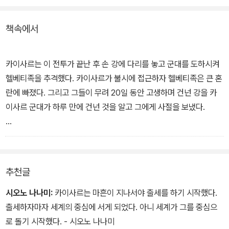
서유럽에 해당하는 지역에서 벌어진 전투와 정복 상황, 군사적 전략
과 기술에 얽힌 이야기들을 생생하게 들려준다. 고대의 위대한 장군
책속에서
이 자신의 출장을 직접 들려준다는 점이 무엇보다 흥미롭다.
마흔이 넘어서야 전투의 총지휘권을 행사할 수 있게 된 카이사르가
카이사르는 이 전투가 끝난 후 손 강에 다리를 놓고 군대를 도하시켜
이 전쟁에서 어떤 식으로 장수의 기질을 발휘하여 전쟁을 승리로 이
헬베티족을 추격했다. 카이사르가 불시에 접근하자 헬베티족은 큰 혼
끌고, 이후 로마를 지배할 권력을 갖추게 되는지를 보여주는 부분도
란에 빠졌다. 그리고 그들이 무려 20일 동안 고생하며 건넌 강을 카
주목할 만하다. 사고의 자유로움, 속도와 신중함, 너그러움과 냉정함
이사르 군대가 하루 만에 건넌 것을 알고 그에게 사절을 보냈다.
을 두루 갖춘 카이사르의 리더십은 오늘 날에도 설득력있다.
그는 카이사르에게 다음과 같은 취지를 밝혔다.
마지막으로 주목할 것은 동서고금의 문장가로 통하는 카이사르의 문
'만약 로마인이 헬베티족과 화약을 맺는다면 우리는 어디든 카이사르
체. 화려한 수사와 자기 중심적 설명을 최대한 배제하고 사실 위주로
그대가 정해 주는 곳으로 가서 머물겠다. 그러나, 헬베티족을 계속 추
추천글
간결하고 힘있게 쓴 문장이 책에 힘을 더한다.
겨하면서 전쟁을 일으키려 한다면, 카이사르는 과거에 로마인들이 겪
었던 불행과 헬베티족의 오랜 용맹을 기억해야만 할 것이다.(중략)'
시오노 나나미:
카이사르는 마흔이 지나서야 출세를 하기 시작했다.
출세하자마자 세계의 중심에 서게 되었다. 아니 세계가 그를 중심으
카이사르는 사절에게 다음과 같이 답했다.
로 돌기 시작했다. - 시오노 나나미