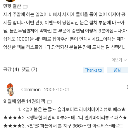
교활하거나 방탕하다. 세대를 거듭하면서 축적된 인류의 신화를 ‘문
기 시작했는데, 1시즌 1화에 카이사르가 갈리아 전쟁에서 승리하고
느 수준인지 모르지만 다들 좋다고 하니까. 기대는 해보는데, 소설이
만힛 결산
야겠다... 12. 01. 20.
명’과 ‘야만’으로 분류하고, 다른 민족의 신화와 그 속에 담긴 문화를
폼페이우스와 대립하는 것부터 이야기가 시작된다. 예전에 봤을때는
라서... 마키아벨리의 [로마사논고](1531)도 읽은지가 까마득하고,
제가 주말에 하는 일없이 바빠서 서재에 들어올 틈이 없어 이제야 공
받아들이지 못하는 태도야말로 고대 그리스인들이 만든 이분법의 아
1.드라마가 야하네, 2. 로마병사들 몸통 두꺼운 것이 보기 좋네 3. 로
어땠었는지 기록이라도 해뒀는지 모르겠네. 기회되면 다시 읽어보리
지를 합니다.이번 만힛 이벤트에 당첨되신 분은 캡쳐 부문에 마노아
류이다. 우리는 아주 오래전에 만들어진 ‘오만한 문명’의 고약한 버릇
마시대를 묘사하는 디테일이 너무 훌륭하네! 였다. 이 세가지중 3번
라.
님, 물만두님캡처에 약하신 분 부문에 승연님 이렇게 3분이십니다.아
을 따라 할 필요가 없다.
에 가장 버닝했는데(진짜다!) 당시에 데이빗 린지의 팔코 시리즈도 읽
쉽게도 10001을 세번째로 잡아주신 분이 안계시네요...아래는 제가
고 있었고, 라루스 책도 읽고 있었고 해서 아마 디테일에 관심이 많았
엄선한 책들 리스트입니다.당첨되신 분들은 맘에 드시는 걸 선택하셔
었나보다. 오늘 다시 보니,병사들이 싸우는 방식이라던가, 갈리아 전
서 속삭여 주시면 감사하겠습니다.드라큘라의 전설을 찾아가는 역사
쟁의 중요성이라던가폼페이우스와 키케로(그치가 주인공인 책을 읽
더보기
학자들의 모습을 그린 책입니다.미켈란젤로의 천지창조에 얽힌 비밀
고 있으니, 당연히 유심히볼밖에) 옥타비아누스,파코(타콘가? 이름
공감 (
4
)
댓글 (7)
을 찾는 내용.로마인 이야기를 통해봤던 카이사르의 갈리아 전쟁기다
이 가물가물)귀족 원로원과 평민들, 장군들 등의 권력관계 등이 눈에
른 설명이 필요없을 듯합니다.유럽 미술관 여행을 떠나보시죠...
들어온다.예전에 <갈리아 전쟁기>를 사서 꽤 오래못 읽고 있다가, 몇
Common
2005-10-01
메뉴
달전에 정리해버렸는데, 읽고 싶다. ㅡㅜ지금 읽으면 재미있을듯한데
말이다. 사실 <로마인 이야기>도 일반판으로 사서 읽고, 다 정리했는
9 월에 읽은 14권의 책
데, 차마 이걸15권 다 다시 사지는 못하겠고, 양장본에 눈을 돌리게
1. <얼어붙은 눈물>- 슬라보미르 라비치마이리뷰로 패스★
된 것이다. 당시에 읽었을때는(디게 오래전일이다.)지금 보는 면 말
★★★★2. <행복한 폐인의 하루>- 베르너 엔케마이리뷰로 패스★
고, 다른 것들, 명문장이라던가, 유래라던가 뭐 그런별 중요하지 않은
★★★★3. <발견: 하늘에서 본 지구 366>- 얀 아르튀스-베르트