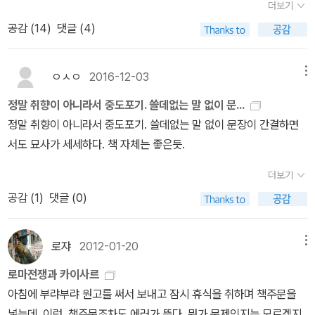
르는 자신의 저서 《갈리아 전쟁기》에서 켈트인들을 ‘수염도 제대로
더보기
를 난자해서 죽여야만 했던가. 그를 찌른 자들은 어떤 자들인가?카이
읽는 이로 하여금 가히 전율을 느끼지 않을 수 없다. 1000년 역사의
깎지 않으며, 바지를 입은 야만인들’로 묘사했다. 그러나 켈트인들을
공감 (
14
)
댓글 (4)
사르를 암살한 그들은 왜 대중에게 나아가 자신들의 행위를 변명하는
기반을 마련하게 된 그 첫 출발을 갈리아 전쟁기를 통해 조금이나마
바라보는 카이사르의 시선에는 고대 그리스 시대부터 만들어진 서구
웅변을 해야만 했을까. 왜 대중들은 그들을 용서하지 않았을까. 암살
엿볼 수 있다면 그 또한 유쾌한 일이 아닐 수가 없다. 글을 읽는 사람
주류 역사의 편견이 반영되어 있다. 야만인, 즉 바바리안(barbarian)
주동자들은 사건을 벌이고 시간이 흘러도 대중의 분노가 가라앉지 않
에게 있어 이보다 더한 즐거움은 없을 거라고 생각하며이 글을 모두
ㅇㅅㅇ
2016-12-03
메뉴
의 어원은 고대 그리스어의 ‘바르바로이(barbaroi)’에 있다. 이 말은
자 로마를 떠나야만 했다. 카이사르는 애도하는 대중의 손에 화장되
에게 올립니다.
‘그리스인들과는 다른 언어를 쓰는 사람들’이라는 뜻을 담고 있었다.
정말 취향이 아니라서 중도포기. 쓸데없는 말 없이 문...
어 묻혔고, 카이사르를 태운 곳은 신전이 되었다. 아우구스투스가 황
그런데 이 중립적인 말이 그리스와 로마를 침략한 일군의 다른 민족
정말 취향이 아니라서 중도포기. 쓸데없는 말 없이 문장이 간결하면
제가 되었을 때 북쪽하늘에 혜성이 떴고 사람들은 그 혜성을 카이사
들을 가리키게 되면서 야만 · 폭력 등의 부정적인 의미가 덧붙여졌다.
서도 묘사가 세세하다. 책 자체는 좋은듯.
르의 영혼이라고 믿었다. 카이사르는 사람들에게 신으로서 존재하게
《바바리안 : 야만인 혹은 정복자》 (뜨인돌)와 《켈트인, 그 종족과 문
된다. 가브리엘 마르케스에게 카이사르는 문학으로 창조하고 싶었던
더보기
화》 (지식산업사)는 켈트인이 로마 못지않은 훌륭한 문화를 가진 민
유일한 인물이었다. 나는 이걸 어느 트윗에서 봤는데 마르케스가 실
공감 (
1
)
댓글 (0)
족이었음을 보여주는 책이다. 켈트인의 문화적 수준은 로마보다 높았
제 어느 정도까지 카이사르를 탐구했는지는 모르겠다. 그렇지만 결국
다. 켈트인 사회는 여성과 노약자를 존중할 정도로 권위적이지 않고
마르케스는 포기한듯싶다. 카이사르는 인류역사에 있었던 모든 독재
개방적인 사회였다. 따라서 바바리안은 그리스인과 로마인의 시각에
로쟈
2012-01-20
메뉴
자의 짜집기로만 가능했다고 한다. 카이사르는 지나친 권력과 부의
의해 왜곡된 단어이다. 그리스 · 로마인들은 자신을 제외한 모든 사람
집중을 무너뜨리고 시민에게 토지분배정의와 정치를 돌려준 개혁가
로마전쟁과 카이사르
을 ‘야만’이라는 이름의 울타리에 가뒀다. * 이케
인가, 마르케스가 읽었듯이 독재자였던가. 오랫동안 나는 이 판단을
아침에 부랴부랴 원고를 써서 보내고 잠시 휴식을 취하며 책주문을
가미 료타 《도해 켈트 신화》 (AK커뮤니케이션즈, 2014)* 모리셰 료
못했던 것 같다. 마이클 파렌티의 [카이사르의 죽음 (원제는 카이사
넣는데, 이런, 책주문조차도 에러가 뜬다. 뭐가 문제인지는 모르겠지