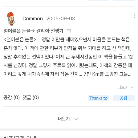
사이의 권선희 대표가 '카이사르의 갈리아 전쟁기'를 만난 건 진정, 우
연 같았다. 지난해 겨울 교보문고 매장직원이 권한 말, '갈리아 전쟁
Common
2005-09-03
메뉴
기'를 찾는 고객이 적지 않은 데 판본이 오래돼 빈손으로 돌아가는 고
얼어붙은 눈물-> 갈리아 전쟁기
객이 많다는 귀띔에 눈이 번쩍 띄었다. 서점 직원은 여러 출판사에 새
<얼어붙은 눈물>... 정말 이만큼 재미있으면서 마음을 흔드는 책은
책을 내도록 권유했지만 구간을 다시 내는 데 선뜻 응하는 곳이 없다
흔치 않다. 이 책에 관한 리뷰가 만점을 줘서 기대를 하고 산 책인데,
는 사실도 덧붙였다. 권 대표는 1990년 범우사가 발간한 구간을 조
정말 후회없는 선택이었다! 어제 근 두세시간동안 이 책을 붙들고 12
목조목 검토했다. 라틴어 원본을 구하고, 영역본 다섯 종도 검토하면
시를 넘겼다. 정말 그렇게 주르륵 읽어내렸는데도, 이책의 감동은 왜
서 번역을 다듬고, 외서에는 없는 지도.사진을 덧붙여 올 7월 중순 새
이리도 깊게 내가슴속에 자리 잡은 건지... 7천 Km를 도망친 그들의,
판형의 '갈리아 전쟁기'를 내놓았다. 로마의 명장 카이사르가 기원전
전세계의 억압으로부터 도망치고자 하는 사람들의 얼어붙은 눈물이
51년에 펴낸 책이기에 저작권도 자연스럽게 해결됐다. 결과는 만족
더보기
얼른 녹아내리길!! 이제 읽을 책이다. 이 책과 <돈키호테>를 끝내면
스러웠다. 지금까지 5000여 부가 팔렸다. '독자의 힘을 새롭게 느꼈
공감 (
0
)
댓글 (0)
저번에 산 책은 이제 다 읽게 되는 셈이다. 표지가 정말 멋진 책이다.
어요. 예전 책을 샀던 독자들이 재구입하는 경우가 많아요. 독자들의
내용이야 지금 서문만 대충 훑어보고 있지만 슬슬 기대가 되는 중이
요구가 없었다면 재출간은 엄두도 못 냈을 겁니다.' '갈리아 전쟁기'의
다. 그러고보니 요번에 카이사르의 또다른 책 <내전기>가 나왔다. 이
더보기
성공에 힘입은 그는 카이사르의 또 다른 저서 '내전기'도 이달 초 펴냈
책이 재미있으면, 그책에도 한번 손을 대 봐야겠다.
다. '주사위는 던져졌다'는 구절로 유명한 '내전기'는 국내 첫 발간. '갈
리아 전쟁기'의 독자들이 후편에도 이어졌다. '스밀라의 눈에 대한 감