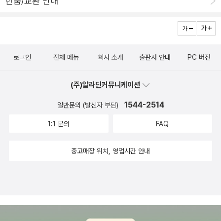
반품/교환 안내
각'에는 네티즌의 힘이 컸다. 96년 '눈에 대한 스밀라의 감각'(까치)
으로 나왔던 스릴러다. 그간 열성팬 사이에서 극찬을 받았으나 절판
이 됐던 것을 덴마크 원본에서 직접 번역하고, 두 권으로 나뉜 옛 책도
한 권으로 묶었다. 정 대표는 '인터넷.헌책방 동호회 등에서 꾸준하게
로그인
전체 메뉴
회사 소개
출판사 안내
PC 버전
재출간을 요구해왔다. 디자인.번역 등 모든 면에서 완전히 새로 만들
었다. 그만큼 우리 독자층의 안목이 성숙한 증거'라고 말했다. '껍데
(주)알라딘커뮤니케이션
기'가 다가 아니다 서점가의 리메이크 바람은 번듯한 표지와 깔끔한
1544-2514
일반문의 (발신자 부담)
편집 같은 '포장 바꾸기' 차원이 아니다. 달라진 시대의 독자 욕구를
빠르게 읽고, 또 이를 시장과 연결하는 기획력의 승리다. 일례로 '갈리
1:1 문의
FAQ
아 전쟁기'는 시오노 나나미의 '로마인 이야기'시리즈에 '필이 꽂힌' 로
마 매니어들이 주로 찾았다. 이달 발간된 (씨앗을 뿌리는 사람들)는
중고매장 위치, 영업시간 안내
산업화 사회에서 설 자리가 계속 좁아 드는 남성들을 위로하는 책이
다. 91년 (고려원)으로 나왔다가 곧 사라졌던 이 책은 미국작가 로버
트 블라이가 중세 독일동화 '무쇠 한스'를 분석하며 남성성의 원형을
제시하고 있다. 번역자 이희재씨는 '지난 세월 우리 사회는 수동적 남
자를 길러왔다'며 '자연은 물론 여성과도 조화를 이뤘던 신화시대의