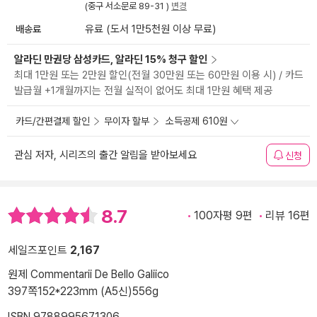
(중구 서소문로 89-31 )
변경
배송료
유료 (도서 1만5천원 이상 무료)
알라딘 만권당 삼성카드, 알라딘 15% 청구 할인
최대 1만원 또는 2만원 할인(전월 30만원 또는 60만원 이용 시) / 카드
발급월 +1개월까지는 전월 실적이 없어도 최대 1만원 혜택 제공
카드/간편결제 할인
무이자 할부
소득공제 610원
관심 저자, 시리즈의 출간 알림을 받아보세요
신청
8.7
100자평 9편
리뷰 16편
세일즈포인트
2,167
원제 Commentarii De Bello Galiico
397쪽
152*223mm (A5신)
556g
ISBN 9788995671306