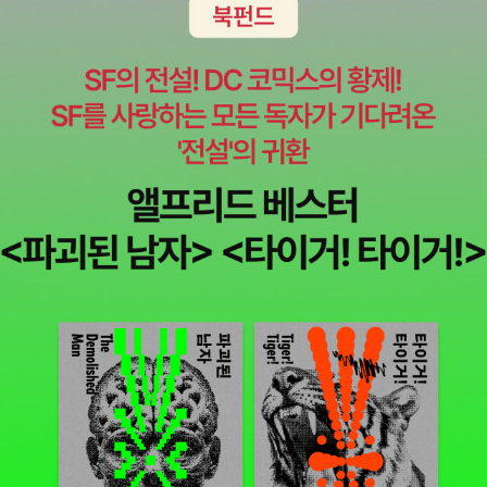
남성성은 인간성 복원과 직결된다'고 말했다. 이탈리아 기호학자 움
베르토 에코의 '즐거운 상상'(새물결) 시리즈 다섯 권도 최근 12년 만
에 다시 나왔다. 현대 예술, 대중문화, 스포츠 등 다양한 주제를 유쾌
하게 풀어놓는 에코의 혜안은 10여 년 전보다 오히려 지금 더욱 유효
하다는 판단에서다. 젊은 층의 감각에 맞게 디자인을 날렵하게 바꾸
고, 번역도 일부 바로잡았다. '영상세대 잡아라' 시각자료에 정성 한국
출판마케팅연구소 한기호 소장은 요즘의 리메이크 붐을 디지털 시대
의 산물로 풀이한다. 독자와의 쌍방향 대화, 영상시대에 걸맞은 시각
자료 보강 등을 근거로 들었다. 그는 '아날로그 시대의 책이 싼값에 양
질의 정보를 제공했다면 디지털 시대의 책은 문자와 영상을 결합하며
새로운 독자를 창출해야 한다'고 말했다. 책도 영화처럼 즐기는 시대
가 왔으며, 책의 고객 또한 독자(Reader)→사용자(User)→수집가
(Collector)로 이동 중이라는 것이다. 실제로 최근 복간된 책들에 시
각자료에 많은 정성을 쏟고 있다. 최근 인문분야 베스트셀러 상위권
에 있는 '조선왕 독살사건'(다산초당)은 98년 첫선을 보인 '누가 왕을
죽였는가'(푸른역사)의 텍스트를 일부 보완하고, 구간에 없었던 60