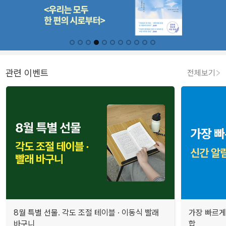
관련 이벤트
전체보기
8월 특별 선물. 각도 조절 테이블 · 이동식 빨래
가장 빠르게
바구니
합