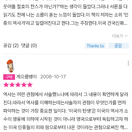
웃어줄 절호의 찬스가 아닌가?'하는 생각이 들었다.그러나 서론을 다
읽기도 전에 나는 소름이 돋는 느낌이 들었다.이 책의 저자는 소위 '민
중의 역사가'라고 일컬어진다고 한다.그는 주장한다.미국 건국신화에
서 말해지는 영웅들의 이야기는 모두 날조된 것이다. 어떤 영웅담도
더보기
혼자 이룩한 것이 아니며, 그나마 시간적, 공간적 배경이 모두 꾸며진
공감 (
2
)
댓글 (0)
것이다. 미국은 민중의 힘에 의해 건국된 것이며, 영웅들은 단지 그들
의 '대표자' 또는 '대변자'일 뿐 지도자가 아니다. 현재의 미국 건국사
는 일련의 시간 경과에 따른 것이 아니라 개인적인 영웅담의 나열이
메뉴
며 이들을 시간순서로 짜맞춘 것에 불과하다. 만일 미국이 이들 수십
게으름뱅이
2008-10-17
명의 소수에 의해 세워진 나라라면 그들 외의 민중은 꼭두각시였던
가? 건국 초기를 비롯하여 미국이 겪었던 위기 상황에서 가장 필요한
역사는 어떤 관점에서 서술했느냐에 따라서 그 내용이 확연하게 달라
것은 국민의 일치단결이었고, 이를 위해 가장 간단하면서도 효과적인
진다.따라서 역사를 이해하는데는서술자의 관점이 무엇인가를 먼저
장치는 바로 영웅이었다.저자는 주장한다.이제는 이런 날조된 역사가
파악하는 것이 가장 중요한 일이다. '미국의 탄생'은 미국의 역사가 소
아니라 진정한 사실에 근거한 역사를 되살려 국민 한사람 한사람이
수의 영웅에 의하여 시작된 것이 아니라 영국으로부터 독립하고자 하
역사의 주인임을 인식시켜 새로운 애국심을 가지게 해야한다.나는 생
는 미국 민중들의 피와 땀으로부터 나온 것이라는 관점으로써진 책이
각한다.미국은 전쟁을 통해 세워진 나라이고, 전쟁을 통해 강해진 나