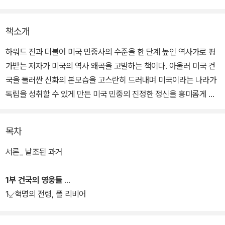
책소개
하워드 진과 더불어 미국 민중사의 수준을 한 단계 높인 역사가로 평
가받는 저자가 미국의 역사 왜곡을 고발하는 책이다. 아울러 미국 건
국을 둘러싼 신화의 본모습을 고스란히 드러내며 미국이라는 나라가
독립을 성취할 수 있게 만든 미국 민중의 진정한 정신을 흥미롭게 보
여준다.
목차
책은 미국 건국 당시의 유명한 일화들 중 그 진위가 의심스러운 13개
의 일화를 다룬다. 그 일화들은 대대로 미국의 건국을 찬양하는 이야
서론_ 날조된 과거
기라고 여겨져왔으나, 저자는 이 일화들이 국민주권이라는 혁명적 사
상의 가치를 얼마나 업신여기는 내용으로 가득 차 있는지 밝혀낸다.
1부 건국의 영웅들
1_ 혁명의 전령, 폴 리비어