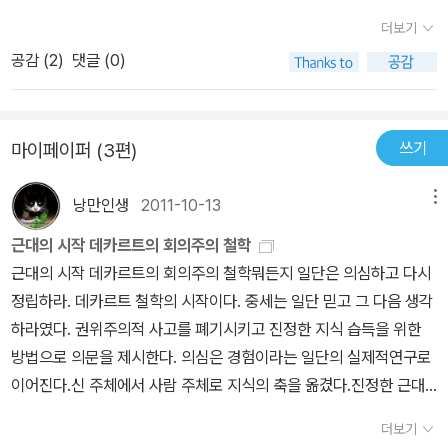
다.또한 이 책의 작자는 미국이 인디언들에게 용서받을 수 없는 죄를
라이다. 전쟁을 잘 수행하려면 돈독한 구심점이 필요한데 그들은 역
더보기
짓고 탄생한 부끄러운 나라라는 것을약자의 관점에서 서술하고 있으
사를 날조해 이를 충족시겼고, 필요할 때마다 잘 이용해왔다. 그런데
공감 (
2
)
댓글 (0)
며, 미국의 탄생과정속에 나오는 갖가지 사건들과 걸출한 인물들의
오늘날 미국이 당면한 위기는 내부의 전쟁이나 외부와의 전면전 때문
업적이어떻게 왜곡되었는지를낱낱이 밝히고 있다.우리에게도 익숙한
이 아니다. 복잡해진 사회상과 맞물리는 여러가지 요인들이 국제 정
제퍼슨의 독립선언문, 건국의 주역들, 자유 아니면 죽음을 달라고 했
세와 얽히는데 그 고리를 한번에 풀기에는 영웅담의 위력이 약하다.
쓰기
마이페이퍼 (3편)
다는 연설 등이 사실과 다르다는 부분을 읽으면 허탈하기까지 하다.
즉 건국신화의 영웅담은 현대의 위기를 구하기에는 역부족이라는 것
작가는 미국이감추고 싶은 역사인 노예제에 대하여건국영웅들이 반
이다. 이제는 모든 국민 한사람 한사람이 역사의 주인임을 촉구할 때
낭만인생
2011-10-13
메뉴
대하지 않고 오히려 노예를 많이 거느리기까지 했다는 사실을 서술하
다. 모두가 영웅이 되어 구국전선에 나서야 한다.좋게 생각하면 '이제
면서 이 책에 언급된 '영웅'들이 말하는 자유와 평등, 민주주의는 백인
근대의 시작 데카르트의 회의주의 철학
야 정신차리는군!' 하겠지만, 어떻게 생각하면 '모두가 영웅?'하고 고
들에게만 국한되었다는 것을 일관성있게 주장하고 있다. 또한 인디언
근대의 시작 데카르트의 회의주의 철학뭐든지 일단은 의심하고 다시
개가 갸웃거려진다. 좀 과장하면 모두가 가슴에 폭탄을 품고 전장을
에 대한잔인한 살육을 통하여아메리카를 정복하는 과정을 서술하여
정립하라. 데카르트 철학의 시작이다. 중세는 일단 믿고 그 다음 생각
향해 돌격하라는 선동 같다는 거다.결론적으로좀 비뚤어진 생각인 것
자랑스럽지 못한 미국 탄생의 역사적 진실을 알려주고 있다. 이 책은
하라였다. 권위주의적 사고를 폐기시키고 진정한 지식 습득을 위한
은 확실히 인정하지만, 저자는 미국 역사 교과서가 왜곡한 역사의 진
우리의 역사교과서가 어떻게 서술되어야 할지에 대한 답을주며, 우리
방법으로 의문을 제시한다. 의심은 경험이라는 일단의 실제적연구로
실을 고발하는 듯하지만,내 느낌에는'소수의 영웅주의'를 탈피하여
가 기억하고 있는 우리 역사속의 걸출한 인물들의 진실된 면모를 궁
이어진다.신 주체에서 사람 주체로 지식의 축을 옮겼다.진정한 근대
'모두가 영웅주의'를 주장함으로써 자신의 애국심을 과시하는 한편 독
금하게한다.역사에 대한 자부심은 부끄러운 진실을 은폐하고 미화시
의 시작이자 합리주의를 알리는 신호탄이었다. 세속화된 현대 사람들
자들에게도 동참하기를 요구하는 것 같다.
더보기
키는데서 생기는 것이 아니다. 역사적 사실에 대한 과학적 접근과 잘
은 데카르트가 이성만을 추구했다고 생각하지만, 데카르트의 회의는