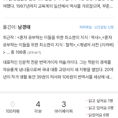
여했다. 1997년까지 교육계의 일선에서 역사를 가르쳤으며, 꾸준히
역사서적을 집필하고 있다.
옮긴이:
남경태
저자파일
신간알림 신청
최근작 :
<혼자 공부하는 이들을 위한 최소한의 지식 : 역사>
,
<혼자
공부하는 이들을 위한 최소한의 지식 : 철학>
,
<개념어 사전 (리커버)
>
… 총 198종
(모두보기)
대표적인 인문학 전문 번역가이자 저술가이다. 그는 학문의 경계를
자유롭게 넘나듦으로써 국내 대중 교양서의 새 지평을 열었다. 20여
년의 작가 생활 동안 39권의 저서와 106권의 번역서를 세상에 내놓
았고, 2014년 별세했다. ‘종횡무진 인문학자’, ‘우리 시대 최고의 르
네상스맨’, ‘종합 지식인’이라는 그의 별칭이 말해주듯 그가 전하는 지
식의 세계는 넓고 풍요롭다. 과거와 현재, 동양과 서양, 역사와 철학을
읽고 싶어요 1명
0
4
3
종횡무진한 그의 책들은 독자들에게 경계 간의 울타리를 허물고 인문
읽고 있어요 0명
100자평
리뷰
마이페이퍼
학이라는 숲을 볼 수 있도록 돕는다. 평생 읽고 쓰는 삶을 살며 혼자
읽었어요 6명