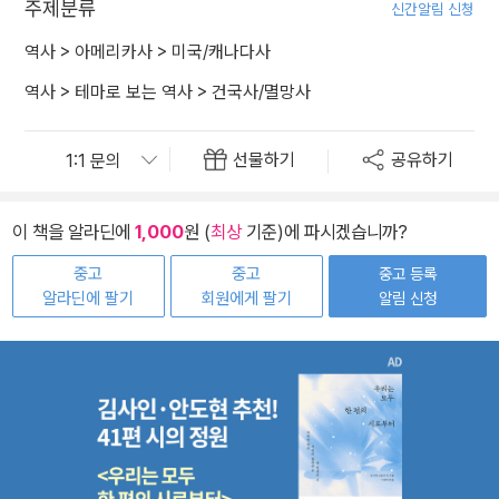
주제분류
신간알림 신청
역사
>
아메리카사
>
미국/캐나다사
역사
>
테마로 보는 역사
>
건국사/멸망사
선물하기
공유하기
이 책을 알라딘에
1,000
원 (
최상
기준)에 파시겠습니까?
중고
중고
중고 등록
알라딘에 팔기
회원에게 팔기
알림 신청