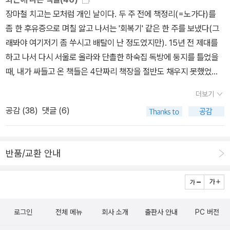
있는 독자라면 '에드워드'란 이름도 함께 기억해두는 것이 형평에 맞
은 수도 없이 많은 아프리카와 아시아의 식민지를 개척했다. 문명화
장마철 치고는 모처럼 개인 날이다. 두 주 전에 책정리(=노가다)를
겠다. 소개에도 나와 있지만, ''브라질에 있는 나비가 한번 날갯짓을
라는 대의 명분을 걸고... 흑인들은 야만인들로 인간이 아닌 원숭이와
좀 한 후유증으로 며칠 앓고 나서는 '회복기' 같은 한 주를 보냈다(그
하면 텍사스에 토네이토가 분다' 이는 최근 들어 동명의 영화 등을 통
인간의 중간쯤되는 그런 존재로 받아들였다. 근대는 그런의미에서 이
래봐야 여기저기 좀 쑤시고 배탈이 난 정도였지만). 15년 전 제대를
해 너무나 잘 알려진 '나비효과'의 유명한 명제이다. 하지만 이것이 상
성의 야만성이 가장 많이 발휘된 시기이다.데카르트 그는 작게 시작
하고 나서 다시 서울로 올라와 단촐한 하숙집 독방에 둥지를 틀었을
대성 이론과 양자역학에 필적한다고 평가받는 카오스 이론의 장을 연
했지만 나비효과처럼 거대한 폭풍이 되어 세계를 정복해 나갔다. 이
때, 내가 싸들고 온 책들은 4단짜리 책장을 절반도 채우지 못했었다.
논문 제목이라는 사실을 아는 이는 드물다.' 물론 이러한 사실을 이 분
제 근대도 무너지고 근대넘어의 시대-포스트모더니즘-에 살고 있다.
물론 그러고 2년이 못 되어 내 방은 다리를 뻗고 자기도 어려울 만큼
야의 베스트셀러인 <카오스>(누림, 2006 *새로 나왔군!)의 저자 제
더보기
책들로 가득 차게 되었지만(책이 많은 게 아니라 방이 작았다고 해두
임스 글릭은 빼놓지 않고 있으며(역자 박배식 교수는 <카오스의 본질
공감 (
38
)
댓글 (6)
자). 당시는 책이 지금처럼 많이 나오지도 않았고, 책을 구할 수 있는
> 또한 우리말로 옮겼다), 최근에 재출간된 <카오스에서 인공생명으
루트가 지금처럼 다양하지도 않았다(요즘은 소장하는 책 중 사는 책
로>(범양사, 2006)에서도 저자 미첼 월드롭이 언급했던 기억이 있
의 비율이 20% 정도밖에 안된다. 나머지는 다 복사/제본한 책들이
다. 기상학자 로렌츠와 그의 '이상한 끌개'에 대해서 말이다. 그리고
반품/교환 안내
다). 물론 요즘은 구하기 힘든 (원서)마스터본들을 당시에는 쉽게 접
소개에서 언급되는 있는 영화는 애쉬턴 커쳐가 나오는 영화 <나비효
할 수 있었지만. 하여간에 그 증식 속도에 있어서 책들은 어느 박테리
과>를 말한다. 이번에 약간 놀란 건 로렌츠의 나이가 생각보다 많은
아 못지 않다. 한마디로 못말리는 책들인 것. 세월은 흘러, 6년전 지금
것. 1917년생이니까 우리 나이로 90세이다. 책에서 읽을 때의 '젊은
살고 있는 전세집에 이사를 올 때 아파트 경비 아저씨는 서점을 하다
기상학자'가 더이상 아닌 것이다. 로렌츠의 원저는 1993년에 나왔으
로그인
전체 메뉴
회사 소개
출판사 안내
PC 버전
가 왔냐고 내게 물었다. 지금 그 책들은 2배가 넘게 불어나 있으며, 이
며, 일역본은 1997년에 나온 것으로 돼 있다. 카오스이론에서만큼은
번에 50-60권을 갖다 버렸다(그간에 이렇게 버리고 남주고 헌책방