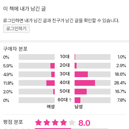
공부하는 것의 즐거움과 자유로움을 누려온 그이기에, 지금 ‘혼자 공
이 책에 내가 남긴 글
부’하려는 이들에게 그의 책은 든든한 안내자가 되어줄 것이다. 지은
책으로 《개념어 사전》, 《혼자 공부하는 이들을 위한 최소한의 지식:
로그인하면 내가 남긴 글과 친구가 남긴 글을 확인할 수 있습니다.
철학》, 《혼자 공부하는 이들을 위한 최소한의 지식: 역사》, 《한눈에
로그인하기
읽는 현대 철학》, 《철학 입문 18》, 《종횡무진 한국사 1, 2》, 《종횡무
진 서양사 1, 2》, 《종횡무진 동양사》 등이 있고, 옮긴 책으로는 《30년
구매자 분포
전쟁》, 《페다고지》, 《비잔티움 연대기 1~6》 등이 있다.
10대
1.0%
0%
20대
2.9%
5.9%
30대
18.6%
4.9%
40대
28.4%
11.8%
50대
16.7%
2.0%
60대
7.8%
0%
여성
남성
8.0
평점 분포