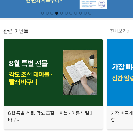
관련 이벤트
전체보기
8월 특별 선물. 각도 조절 테이블 · 이동식 빨래
가장 빠르게
바구니
합