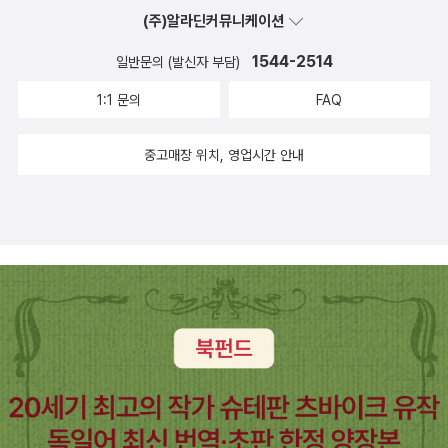
우리가 일본보다 10년 정도는 뒤처지는 것 같은데, 이게 그저 '인
(주)알라딘커뮤니케이션
에 갖다 팔고 한 책들이 500권은 된다). 전체로 따지면 아마 1%도
상'일 뿐일까? 그렇지만도 않은 것이 카오스이론이나 복잡계과학에
안될 듯싶지만. 집사람이 몰래 갖다버린다고 하도 으름장을 놓길래
1544-2514
일반문의 (발신자 부담)
관한 번역서들 가운데는 일본책들이 적지 않다. 국내에서는 수학자
자진해서 읍참마속을 결행한 것. 장마철이지만 책은 다행히도 잠시
김용운 교수의 책 정도가 눈에 띌 따름이다. 벌써 10년쯤 전에 유행을
1:1 문의
FAQ
비가 멎은 날에 내다놓았다. 주로 잡지와 소설책(무슨무슨 수상작품
탄 카오스이론이지만, 스튜어트 카우프만의 <혼돈의 가장자리>(사
집), 그리고 <복잡계 경제학> 같은 책들이었다(사다놓은 경제학 책
이언스북스, 2002)나 <카오스의 본질> 같은 주요 저작들이 번역된
중고매장 위치, 영업시간 안내
만 해도 꽤 되는 내가 재테크의 기본도 모른다는 것은 아이러니이자
김에 한번쯤 '뒷북'을 쳐보는 것도 의미있어 보인다. 피서객들이 다 빠
여기저기서 무시당하는 빌미이다). <어리숙한 척 남자 부려먹기> 같
져나간 백사장을 되밟다보면 간혹 동전들 이상의 횡재를 하는 경우도
은 책도 누가 볼세라 이 참에 버렸다. 그렇게 갖다 버리고, 또 베란다
있으니까. 조금 복잡해보이지만, 사실 정재승 교수의 베스트셀러 <과
에 마련한 새 박스들에다 잔뜩 구겨넣어서 생존공간을 얼마간 확보했
학콘서트>의 내용 대부분이 이 카오스이론/복잡계과학과 연관된 것
다. 딸아이는 집이 아주 넓어졌다고 좋아했지만(남들이 보면 웃을 일
들이다. 콘서트장의 연주를 즐기는 것 이상을 원한다면, 이제 '악보'를
이다), 읽을 책만 사서 읽으라는 충고도 잊지 않았다(그건 오늘 아침
찬찬히 들여다볼 수도 있겠다. 최근에 나온 과학서들 가운데, <뇌
에도 반복됐다). 이젠 아이도 어느새 못말릴 나이가 돼 버렸다. 하지
가 나의 마음을 만든다>(바다출판사, 2006)도 눈길을 줄 만한 책이
만, 아이도 언젠가는 알아줄지 모른다. 책이라는 환상이 아빠의 존재
다. 소개에 따르면, '이 책은 세계의 뇌 과학자 중 한 명인 라마찬드란
근거이며 아빠의 DNA는 (A-T-C-G 대신에) 어쩌면 B-O-O-K 라
박사가 BBC의 ‘리스 강연’에서 행한 내용을 담고 있다. 라마찬드란
는 염기서열로 이루어져 있을지도 모른다는 것을. 젠장, 이런 boo
박사는 환상사지나 공감각 같은 희귀한 신경이상 사례들을 통해 우리
kish한 책귀신 얘기 대신에 다시, 새로 나온 책들 얘기나 좀 하기로 한