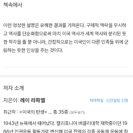
책속에서
이런 엉성한 설명은 유해한 결과를 가져온다. 구제적 맥락을 무시하
고 역사를 단순화함으로써 마치 미국 역사가 세계 역사와 분리된 듯
한 착각을 줄 뿐 아니라, 간접적으로는 미국인이 다른 민족들 위에 군
림하는 듯한 인상을 주는 것이다.
또한 복잡한 동맹과 조약 협상을 누락시키면 마치 혁명전쟁은 양측의
정면대결인 것처럼 보이게 된다. 미국은 이겼고 영국은 졌다. 그러나
단순하고 해피엔딩으로 끝나는 전쟁 이야기는 전쟁이 곧 간단한 해결
저자 소개
책이라는 위험한 발상을 부추긴다. - 본문 279쪽에서
지은이:
레이 라파엘
저자파일
신간알림 신청
최근작 :
<미국의 탄생>
… 총 35종
(모두보기)
1943년 뉴욕에서 태어났다. 캘리포니아 버클리대학 재학중이던 19
66년 민권운동 활동가로 변신해 미국 전역의 각종 공동체 운동에 참