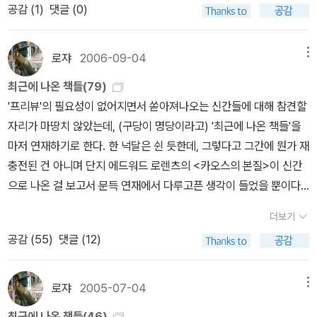
못에 대한 냉철한 반성 및 단죄속에서 인간의 존엄과 자유, 평등, 평화
공감 (
1
)
댓글 (0)
신을 알아가는 방법으로서 고찰한 것이다. 진정한 진리에 도달하기
의 가치가 모든 사람에게 똑같이 적용되는 현재를 만들어가고 있다는
위해서는 먼저 그것이 참인지 거짓인지를 따져 물어야한다는 성찰이
사회적 합의 속에서 생긴다고 생각한다.
다.성찰이 가지는 극단에서 경험주의가 발흥하였고, 또 다른 극단에
로쟈
2006-09-04
메뉴
서 헤겔과 같은 대륙철학이라 불린 합리적 관년론이 시작되었다. 헤
최근에 나온 책들(79)
겔은 더 나아가 마르크스와 엥겔스같은 사회주의자를 양성했으니 이
'프리뷰'의 필요성이 없어지면서 쏟아져나오는 신간들에 대해 참견할
것 또한 뻔한 결과였다. 하여튼 데카르트의 회의주의철학은 근복적으
자리가 마땅치 않았는데, (구당이 명당이라고) '최근에 나온 책들'을
로 사고의 축을 사람 즉 자기 자신에게 옮기는 반란이었다.근대적 이
마저 연재하기로 한다. 한 넉달은 쉰 듯한데, 그렇다고 그간에 뭔가 재
성은 신과 세상을 구분하는 이신론에서 시작했다. 학문은 신학의 하
충전된 건 아니며 단지 에드워드 로렌츠의 <카오스의 본질>이 신간
녀라는 중세적 명제를 거부하고 하녀가 반란을 일으켜 황녀가 된 것
으로 나온 걸 보고서 문득 연재에서 다루고픈 생각이 들었을 뿐이다
이다. 근대적 이성은 프랑스의 혁명에서 꽃을 피웠고, 이미 영국에서
(사람의 뇌 또한 '카오스의 가장자리' 아닐까?). 그럼 시작해보기로
시민계급과 청교도 혁명이란 이름으로 시도된바 있었다. 시민정신,
더보기
할까? 제일 먼저, 에드워드 로렌츠의 <카오스의 본질>(파라북스,
근대적 이성, 그리고 자유는 새로운 시대를 여는 키워드이다. 미국의
공감 (
55
)
댓글 (12)
2005)이 출간됐다. 이게 '드디어'인지는 잘 모르겠다. 한데, 카오스
독립전쟁은 자유라는 대의명분이 숨겨져있다.근대라는 이름에는 기
이론, 혹은 복잡계이론에서 빼놓을 수 없는 이름인 '에드워드 로렌
계화, 도시화, 세속화라는 별명들이 따라 붙는다. 통제 가능한 세상을
츠'를 저자로 한 책이어서 무엇보다도 그냥 반갑다. 로렌츠란 성으로
로쟈
2005-07-04
메뉴
만들고, 인간의 이성이 절대적 힘을 발휘하는 시대가 근대이다. 야만
더 잘 알려진 이름은 '콘라트'이지만, '나비효과'란 말을 들어본 적이
을 문명화시키는 것도 근대의 큰 과제였다. 그래서 영국이나 화란 등
최근에 나온 책들(46)