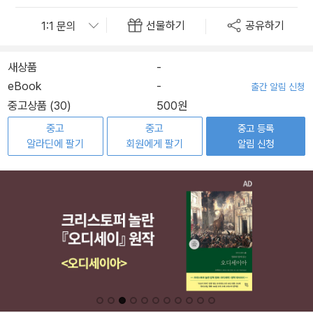
선물하기
공유하기
새상품
-
eBook
-
출간 알림 신청
중고상품 (30)
500원
중고
중고
중고 등록
알라딘에 팔기
회원에게 팔기
알림 신청