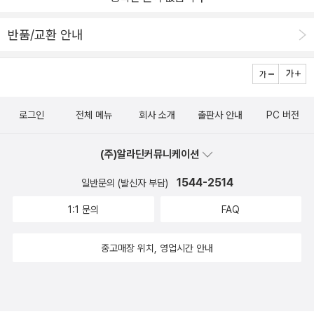
한 실전을 통해 체득한 경험보다 못하다. 대학에서 배우는 경영에 대
한 이론 중 상당수가 그렇게 일정한 한계를 넘어서기 어렵다고 한다.
반품/교환 안내
또 조금 더 생각해보면 과거의 대가들에 대해서라면 상대방도 읽었을
것이기에 나의 경쟁우위가 되기는 어려울 것이다. 하여간 저자는 인
사이트는 이렇게 남보다 한발짝 앞서게 해주는 독특한 사고력이라고
한다. 그런 예로 오다 노부나가가 전장에서 총포부대를 1열이 아니라
로그인
전체 메뉴
회사 소개
출판사 안내
PC 버전
3열로 정비해서 상대에게 지속적 타격을 준 것을 들고 있다. 지나고
보면 별 것 아닌 아이디어로 치부될 수 있지만 곰곰히 따져보면 이 정
(주)알라딘커뮤니케이션
도의 변화로도 상대와의 싸움에을 승리로 가져갈 수 있었다. 그럼 인
사이트는 어떻게 길러질 수 있을까? 저자는 각종 기본분석법들을 정
1544-2514
일반문의 (발신자 부담)
형화 시킨 패턴으로 빠르게 인식한 다음 이를 묶는 그래프 형태의 사
1:1 문의
FAQ
고를 통해 엮어낸다. 이렇게 현황을 파악해 가설을 수립한 다음 이를
다시 새도우 사고를 통해 다르게 보는 눈으로 검증을 해야 한다. 다음
중고매장 위치, 영업시간 안내
시야의 폭을 넓히거나 아주 깊게 내려가는 식으로 대상을 다르게 보
게 된다.이런 조합을 통해서 저자는 실전에서의 전략이 과연 무엇인
가를 이해시켜 주고 나아가 전략적 사고 능력을 어떻게 발전시킬 것