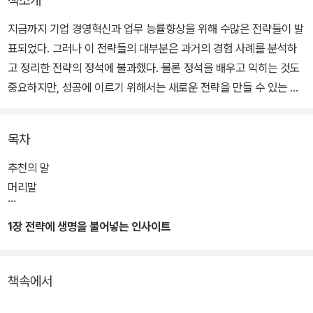
책소개
지금까지 기업 경영혁신과 업무 능률향상을 위해 수많은 전략들이 발
표되었다. 그러나 이 전략들의 대부분은 과거의 경험 사례를 분석하
고 정리한 전략의 정석에 불과했다. 물론 정석을 배우고 익히는 것도
중요하지만, 성공에 이르기 위해서는 새로운 전략을 만들 수 있는 플
러스알파의 능력이 필요하다.
목차
이러한 플러스알파의 능력을 이 책은 '인사이트 Insight'라고 부른다.
그럼 과연 인사이트는 어떻게 키울 수 있는 것일까? 성공적인 경영전
추천의 말
략 수립에 필수적인 플러스알파의 능력, 즉 인사이트가 무엇인지를
머리말
소개하고 인사이트의 여러 요소들을 설명한 후, 두뇌 사용법의 비결
을 밝히고 있다.
1장 전략에 생명을 불어넣는 인사이트
책속에서