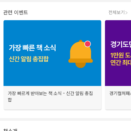
관련 이벤트
전체보기
가장 빠르게 받아보는 책 소식 - 신간 알림 총집
경기컬처패스
합