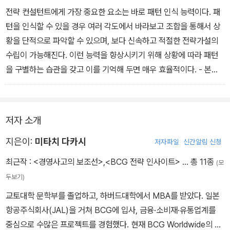
전략 컨설턴트에게 가장 중요한 요소는 바로 패턴 인식 능력이다. 패
턴을 인식할 수 있을 경우 여러 각도에서 바라보고 조합을 통해서 상
황을 단적으로 파악할 수 있으며, 보다 신속하고 적절한 전략가설의
수립이 가능해진다. 이런 능력을 향상시키기 위해 상황에 따라 패턴
을 구별하는 습관을 갖고 이를 기억해 두면 매우 효율적이다. - 본문
58p 중에서
저자 소개
지은이:
미타치 다카시
저자파일
신간알림 신청
최근작 :
<경영사고의 보조선>
,
<BCG 전략 인사이트>
… 총 11종
(모
두보기)
교토대학 문학부를 졸업하고, 하버드대학에서 MBA를 받았다. 일본
항공주식회사(JAL)을 거쳐 BCG에 입사, 금융·소비재·유통업계를
중심으로 수많은 프로젝트를 경험했다. 현재 BCG Worldwide의 금