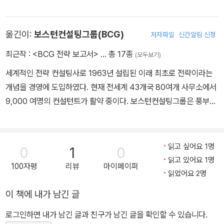
융 및 소비재·유통 관련 전문가 그룹의 멤버로 있다.
옮긴이:
보스턴컨설팅그룹(BCG)
저자파일
신간알림 신청
최근작 :
<BCG 전략 보고서>
… 총 17종
(모두보기)
세계적인 전략 컨설팅사로 1963년 설립된 이래 최초로 전략이라는
개념을 경영에 도입하였다. 현재 전세계 43개국 80여개 사무소에서
9,000 여명의 컨설턴트가 활약 중이다. 보스턴컨설팅그룹은 풍부한
지적 네트워크와 역량을 기반으로 금융, 산업재, 소비재 및 유통, 정보
통신 및 하이테크 등 각 산업 내 선도기업에게 경쟁우위 확보를 위한
최적의 조언을 제공하고 있다. www.bcg.com, www.bcg.co.kr
읽고 싶어요 1명
0
1
0
읽고 있어요 1명
100자평
리뷰
마이페이퍼
읽었어요 2명
이 책에 내가 남긴 글
로그인하면 내가 남긴 글과 친구가 남긴 글을 확인할 수 있습니다.