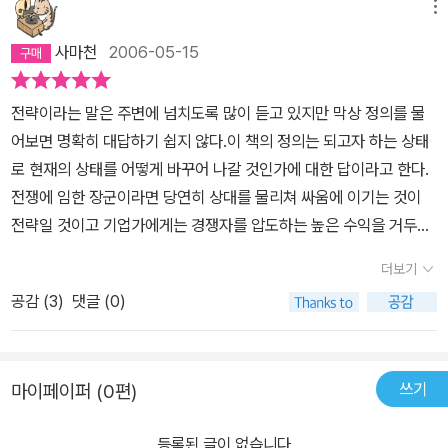
메뉴
사마천
2006-05-15
전략이라는 말은 주변에 넘치도록 많이 듣고 있지만 막상 정의를 물
어보면 명확히 대답하기 쉽지 않다.이 책의 정의는 되고자 하는 상태
로 현재의 상태를 어떻게 바꾸어 나갈 것인가에 대한 답이라고 한다.
전쟁에 임한 장군이라면 당연히 상대를 물리쳐 싸움에 이기는 것이
전략일 것이고 기업가에게는 경쟁자를 압도하는 높은 수익을 거두는
것이 전략일 것이다. 좋다 여기까지는 이해했는데 제목을 자세히 보
더보기
니 전략에 인사이트라는 말이 붙어 있다.알고 보니 작가가 강조하려
공감 (
3
)
댓글 (0)
는 포인트는 바로 여기에 있었다. 전략은 책으로도 많이 소개되어 있
다. 알렉산더, 손자 등 동서고금의 여러 사람들이 전략의 대가라고 칭
송받고 있고 그들의 책은 오늘날까지 널리 읽힌다. 그런데 그 책의 독
쓰기
마이페이퍼 (0편)
자는 모두 전략의 대가가 될 수 있을까? 아니다. 책상에서 정리되고
강단에서 강의되는 이론적 지식은 전장이나 경영에서 보여지는 격렬
등록된 글이 없습니다