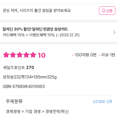
관심 저자, 시리즈의 출간 알림을 받아보세요
신청
알라딘 30% 할인! 알라딘 만권당 삼성카드
카드혜택 15% + 이벤트혜택 15% (~2025.12.31)
10
100자평 0편
리뷰 1편
세일즈포인트
270
양장본
232쪽
134*195mm
325g
ISBN 9788984010963
주제분류
신간알림 신청
경제경영
>
기업 경영
>
경영전략/혁신