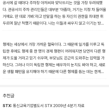
다.
공서에 갈 때마다 주차장 아저씨와 맞닥뜨리는 것을 가장 두려워했
다. 관공서의 주차 관리인들은 대부분 '아줌마, 거기는 지정 차 들어올
거예요. 딴 데로 가봐.'라고 반말을 하는 등 자신의 권한을 최대한 휘
두르며 잘난 척했기 때문이다. 나는 이들과 싸우지 않고 이기는 방법
은 없을까를 연구한 끝에 '당신 능력이라면 어디든 주차할 곳을 찾아
줄 수 있지 않나요?'라고 말했다. 그 결과 어떤 주차장을 가든지 그들
이 내가 주차할 공간을 찾아주었다. -본문 중에서
형제는 세상에서 가장 가까운 혈육이다. 그 때문에 일가를 이루고 독
립한 후에도 형제 중 한 명의 경제 형편이 어려워지면 당연히 다른 형
제가 도울 거라고 믿기 쉬우며, 부모님도 은근히 도와주는 압력을 가
하신다. 그러나 이미 독립한 형제는 배우자의 눈치도 봐야 하고, 새로
운 생활 패턴을 유지해야 하기 때문에 다른 형제를 돕는 데는 한계가
있다. -본문 중에서
추천글
STX:
통신교육기업별도서 STX 2009년 4분기 자료