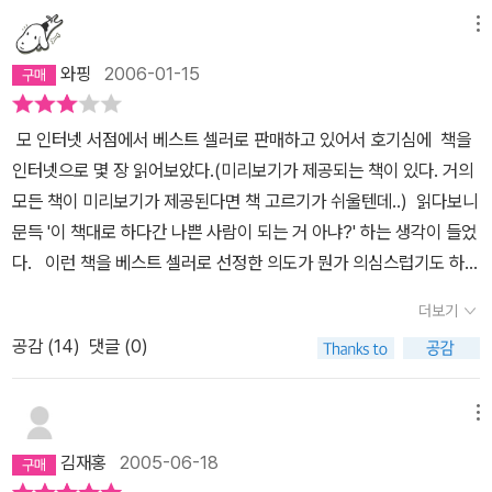
메뉴
와핑
2006-01-15
모 인터넷 서점에서 베스트 셀러로 판매하고 있어서 호기심에 책을
인터넷으로 몇 장 읽어보았다.(미리보기가 제공되는 책이 있다. 거의
모든 책이 미리보기가 제공된다면 책 고르기가 쉬울텐데..) 읽다보니
문득 '이 책대로 하다간 나쁜 사람이 되는 거 아냐?' 하는 생각이 들었
다. 이런 책을 베스트 셀러로 선정한 의도가 뭔가 의심스럽기도 하고
...결국 내 손이 주문을 누르고 있었다. 사 놓고도 책에 대한 기대가
더보기
워낙 낮았던 터라 읽는 것을 미루고 또 미루고.......10월에 샀던 책을
공감 (
14
)
댓글 (0)
이제야 읽었다. 꽤 재미있었다. 그동안 내가 스트레스를 받았던 인
물 유형을 이 책을 통해 만나볼 수 있었으니..그렇지 이런 사람들이 있
지...'참고 듣자니 기분이 나쁘고, 맞받자니 치사한 것 같고, 못 들은 척
메뉴
하자니 불쾌한' '뭐가 무서워서 피하나? 더러워서 피하지......' (본문
김재홍
2005-06-18
중) 라고 말할 수 있는 인물들...이런 인물 유형을 글 속에서 만나 시원