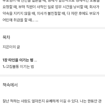
부모님이 내 연인을 헐뜯을 때, 형제가 일방적으로 경제적인 도움을
요청할 때, 부하 직원이 사적인 일로 업무 시간을 낭비할 때, 회사가
약속을 지키지 않을 때, 의사가 불친절할 때, 다 자란 후에도 부모가
어린애 취급을 할 때...
말하기 애매한 상황에서 관계를 깨뜨리지 않으면서, 서로 상처받지
목차
않고 유쾌하게 이기는 방법 68가지를 소개한다. 바쁜 현대인들이 언
제 어디서나 읽고 곧바로 응용할 수 있도록 쉽고 간결하게 구성했다.
지은이의 글
특히 책 중간중간 재미있는 카툰을 함께 실어 이해를 도와준다.
1장 타인을 이기는 법
1장에는 성격 차로 인한 다툼을 해결하는 방법을, 2장에는 곤란한 상
1. 고집불통 이기는 법
황을 해결하는 방법을, 3장에는 자신의 타성을 극복하고 자신을 이기
는 방법을 담았으며, 4장에서는 다른 사람이 나를 얕잡아보지 못할
책속에서
카리스마를 갖는 방법을 제시하고 있다.
부록으로 '나는 얼마나 이길 수 있나?' 체크리스트 소책자를 제공한
잘난 척하는 사람도 얼마든지 유쾌하게 이길 수 있다. 나는 한동안 관