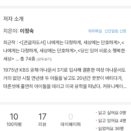
저자 소개
지은이:
이정숙
저자파일
신간알림 신청
최근작 :
<[큰글자도서] 나에게는 다정하게, 세상에는 단호하게>
,
<
나에게는 다정하게, 세상에는 단호하게>
,
<당신 있어 비로소 행복한
세상>
… 총 74종
(모두보기)
1975년 KBS 공채 아나운서 3기로 입사해 결혼한 여성 아나운서도
거의 없던 시절 연년생 두 아들을 낳고도 20년간 꿋꿋이 버티다가,
마흔셋에 홀연히 아이들을 데리고 미국 유학을 떠났다. 커뮤니케이션
컨설턴트 1호로 승승장구하며 세상 배짱은 다 부린 것 같았지만, 여성
으로, K장녀로, 엄마로, 직업인으로서 무거운 사회 통념과 역할, 남들
의 시선에서 한순간도 자유롭지 못했다. 남의 성공 공식에 자신을 꿰
읽고 싶어요 0명
10
17
0
어 맞추느라 스스로 몰아세우는 대신 이제 삶의 중심을 나에게로 옮
읽고 있어요 4명
100자평
리뷰
마이페이퍼
겨오기 위한 연습을 시작하며 그 경험을 나누고자 한다. 미시간주립
읽었어요 36명