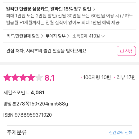
알라딘 만권당 삼성카드, 알라딘 15% 청구 할인
최대 1만원 또는 2만원 할인(전월 30만원 또는 60만원 이용 시) / 카드
발급월 +1개월까지는 전월 실적이 없어도 최대 1만원 혜택 제공
카드/간편결제 할인
무이자 할부
소득공제 410원
관심 저자, 시리즈의 출간 알림을 받아보세요
신청
8.1
100자평 10편
리뷰 17편
세일즈포인트
4,081
양장본
278쪽
150*204mm
588g
ISBN 9788959371020
주제분류
신간알림 신청