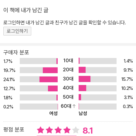
대학교에서 스피치 이론과 커뮤니케이션에 대해 공부한 뒤 국내 최초
이 책에 내가 남긴 글
의 스피치 컨설턴트 및 대화 전문가로 활동했다. 정치인들과 기업 최
고경영자 및 임원들을 대상으로 스피치, 커뮤니케이션, 리더십에 대
로그인하면 내가 남긴 글과 친구가 남긴 글을 확인할 수 있습니다.
한 자문과 교육을 진행했다. 지금까지『한국형 대화의 기술』『돌아서
로그인하기
서 후회하지 않는 유쾌한 대화법 78』『상처주지 않는 따뜻한 말의
힘』『양육의 신』『성공하는 여자는 대화법이 다르다』『자녀를 성공시킨
구매자 분포
엄마의 말은 다르다』『준비된 말이 성공을 부른다』등 다양한 저서를
10대
1.4%
1.7%
펴냈다.
20대
9.1%
19.7%
30대
15.7%
24.1%
40대
10.2%
12.7%
50대
3.1%
1.8%
60대
0.3%
0.2%
여성
남성
8.1
평점 분포