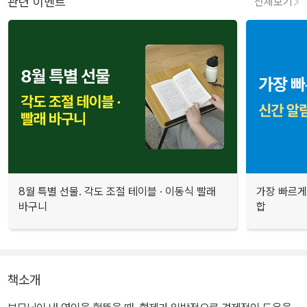
관련 이벤트
전체보기
8월 특별 선물. 각도 조절 테이블 · 이동식 빨래
가장 빠르게
바구니
합
책소개