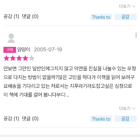
고할 수 있다는 것.3. 많은 시간 들이지 않고도 충분히 읽을 수 있다는
더보기
것이 세 가지가 이 책이 지닌 큰 장점이라고 생각한다.책을 읽으면서
공감 (
1
)
댓글 (0)
머리 속에 꼭! 기억하고 싶은 것은 1. 상사가 자신의 지시를 부하에게
확인할 때 ' 내 말 알겠지?' '알아 들었어?'라는 표현 대신 '이번 지시
에서 가장 중요한 것은 무엇이지?' ' 그럼 무엇부터 해야지?' '순서는
메뉴
어떻게 정하는 것이 좋을까?' 등의 자연스러운 질문으로 부하 직원이
얌얌이
2005-07-19
지시사항을 제대로 이해 했는 지 확인하라는 것.2.동료가 하는 행동
이 마음에 들지 않아 '그건 말도 안돼!' 라고 말 하고 싶어도 한 호흡 늦
안보면 그만인 일반인에그치지 않고 악연을 진실을 나눌수 있는 우정
춘 후 '내 생각은 좀 달라.' 라고 말하는 것.3. 문제를 책임 질 사람이
으로 다지는 방법이 없을까?많은 고민을 하다가 이책을 읽어 보려구
있는 장소에서 벌어진 일은 책임자에게 문제를 시정하도록 해야 쉽게
요배송을 기다리고 있는 저로서는 지푸라기라도잡고싶은 심정으로
해결된다는 것.4. 변호사에게 사건을 위뢰하면 당신이 변호사를 고용
이 책에 기대를 걸어 봅니다부디 ..
했기 때문에 변호사가 당신의 지시를 받아야 하는 사람이라는 사실을
이지 말아야 한다는 것.5. 말을 하되 절제하고, 건조하게 그리고 짧고
더보기
간단하게 또한 정확하게 말해야 한다는 것.이 네가지는 기억해서 실
공감 (
1
)
댓글 (0)
행하려고 한다.책 한 권에 너무 많은 것을 기대하지 않는다면 이 책은
나름의 장점이 충분히 있다고 생각한다.