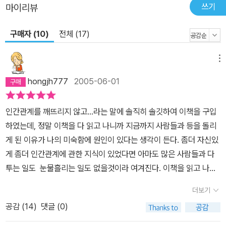
쓰기
마이리뷰
구매자 (10)
전체 (17)
메뉴
hongjh777
2005-06-01
인간관계를 깨뜨리지 않고...라는 말에 솔직히 솔깃하여 이책을 구입
하였는데, 정말 이책을 다 읽고 나니까 지금까지 사람들과 등을 돌리
게 된 이유가 나의 미숙함에 원인이 있다는 생각이 든다. 좀더 자신있
게 좀더 인간관계에 관한 지식이 있었다면 아마도 많은 사람들과 다
투는 일도 눈물흘리는 일도 없을것이라 여겨진다. 이책을 읽고 나면
유쾌해진다 왜냐면 상황상화에 맞는 작가의 적절한 인간관계법이 소
더보기
개되어있기때문에 지금껏 두려웠던 인간관계가 좀더 쉽게 보이기때
공감 (
14
)
댓글 (0)
문이다.