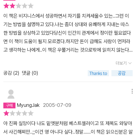
이 책은 비지니스에서 성공하면서 자기를 치켜세울수 있는..그런 이
기는 방법을 설명하고 있다.나는 좀더 상대와 유쾌하게 지내는 따스
한 방법을 상상하고 있었다당신이 인간의 관계에서 정이란 필요없다
면 이 책이 도움이 될지 모르겠다.하지만 돈이 급해도 사람이 먼저라
고 생각하는 나에게..이 책은 우쭐거리는 것으로밖에 읽히지 않는다..
특히 끝부분의 4장은 어이가 없었다.누가 이 책을 산다고 하면 말리
더보기
는게 좋겠다.상대의 의견을 잘 조율해서 받아들이지만 자신감이 부족
공감 (
2
)
댓글 (0)
한 사람에겐약간 도움이 될 거 같기도 하다.음 전에 사고 후회한 '세상
에 나쁜 벌레는 없다' 책과 비슷한 느낌이다.결론은.. 돈아깝다..
메뉴
MyungJak
2005-07-09
아 진짜 실망이다 나도 밑엣분처럼 베스트셀러이고 또 제목도 와닿아
서 사긴해찌만..;;이건 영 아니다 싶다..정말......이 책은 읽으신분은 알