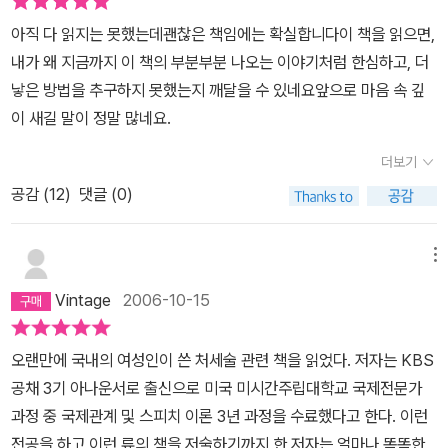
스럽게 맞받아치니 스트레스가 반으로 줄어버리는 느낌도 받았
아직 다 읽지는 못했는데괜찮은 책임에는 확실합니다이 책을 읽으면,
다. 그리고 나와 비슷한 유형도 만나볼 수 있었다. 나도 단점이 많
내가 왜 지금까지 이 책의 부분부분 나오는 이야기처럼 한심하고, 더
은 사람이니까. 고쳐야지 고쳐야지 다짐하면서도 고치지 못한 나의
낳은 방법을 추구하지 못했는지 깨달을 수 있네요앞으로 마음 속 깊
단점들을 책으로 다시 확인했다고나 할까 그러나 이 책은 구체적인
이 새길 말이 정말 많네요.
해결책을 원하는 분에게 적극적으로 권하고 싶은 책은 아니다. 글에
서 말하는 해결책이란 용건만 간단히..직설적으로..힘있게..군더더기
더보기
말은 없애고..할 말은 하고 살아라..당당하고 자신 있는 목소리로 정확
공감 (
12
)
댓글 (0)
하게 거절..거절할 때는 당당하고 정확하게 그리고 간결하게 'NO!'라
고 말해야 한다.누가 모르나? 이렇게 할 수 없으니 다들 고민하는 것
메뉴
이지...라는 퉁명스런 말이 나올 듯..이 책 제목에 호기심을 가진 나는
아니 당신은 이미 이런 종류의 책을 여러 권 읽어보았을 것이다. 타인,
Vintage
2006-10-15
상황, 자기자신을 이기는 법을 알고는 있지만 실천하는게 어려워 고
민하는 사람들이 대부분이니..이 책이 그리 도움이 되리라 생각하진
오랜만에 국내의 여성인이 쓴 처세술 관련 책을 읽었다. 저자는 KBS
않는다. 실천이 중요하다는 걸 다시 한 번 깨닫게 되었다. 아~ 그리
공채 3기 아나운서로 출신으로 미국 미시간주립대학교 국제전문가
고 삽화가 아주 인상적이었다..보는 이를 아주 유쾌하게 만드는 삽화
과정 중 국제관계 및 스피치 이론 3년 과정을 수료했다고 한다. 이런
였다. 뒤통수를 맞고 후회하며 땅을 치지 않으려면, 필요 이상으로
전공을 하고 이런 류의 책을 저술하기까지 한 저자는 얼마나 똑똑한