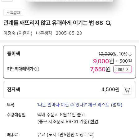
소득공제
관계를 깨뜨리지 않고 유쾌하게 이기는 법 68
이정숙
(지은이)
나무생각
2005-05-23
종이책
10,000
원,
10%
9,000
원
+ 500원
7,650
원
카드최대혜택가
더보기
전자책
4,500
원
부록
'나는 얼마나 이길 수 있나?' 체크 리스트 (별책)
수령예상일
택배 주문시 8월 11일 출고
(중구 서소문로 89-31 기준)
변경
배송료
유료 (도서 1만5천원 이상 무료)