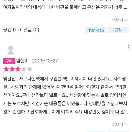
선심을 베푸는 사람에게 자신의 모든 정보를 내주지 말아야 한다. 이
여자일까? 책의 내용에 대한 비판을 둘째하고 우선은 저자가 너무 부
미 뒤통수를 맞았을 때도 혼자서만 '인간이 어떻게 그럴 수 있
러울 뿐이다. 제목이 맘에 들었다. 이기는 것이 문제가 아니라 관계를
더보기
어......'라며 땅을 칠 것이 아니라, 당사자를 찾아가 다른 동료들이 보
깨뜨리지 않은 상태에서..것도 유쾌하게..이길수만 있다면 사회생활
는 곳에서 당당하게 '네가 그럴 줄 몰랐다. 정말 상처 많이 받았다.'며
공감 (
10
)
댓글 (0)
이 너무 즐거울 것 같다. 번역서가 아니기에 더 구체적으로 느껴지기
당신의 생각을 말해야 한다.(본문 내용) 최근에 내 주변에 뒤통수 맞
도 했던 것 같다. 항상 타인과의 관계에 있어서 하고 싶은 말을 제대로
은 사람이 있어 뒤통수치는 사람이 아주 얄미웠다. 결국 저 방법을 뒤
못하고 산다는 느낌때문에 괴로워하고 있다 . 마음속에 담아두고 스
메뉴
통수 맞은 사람이 자신의 생각을 그 사람에게 솔직하게 말했어도 뒤
스로 괴로워하는 나쁜 습성. 이 책의 내용이 다 맞는것은 아니지만, 그
얌실이
2005-10-27
통수 친 사람이 자신은 절대 잘못을 했다고 생각하지 않으니....--;;
리고 전문성도 다소 부족하지만, 항상 살면서 '그때 이렇게 말할걸..'
'미안하다'라는 말을 모르는 사람에게는 어떤 방법도 통하지 않는다.
이라는 후회를 안고 사는 나에게 있어서는 읽는 순간만큼은 즐거웠던
몇달전.. 새로나온책에서 구입한 책...이제서야 다 읽었네요.. 사회생
어떠한 방법으로도 잘못을 깨닫지 못하는 사람도 있는 법이다.
책이다.
활.. 사람과의 관계에 있어서 꼭 한번은 읽어봐야할거 같아서 구입한
책이지요..근데 생각보다 별로네요.. 제상황에 맞는게 별로 없어서인
지는 모르지만..호감가는 내용들은 아녔습니다.상대방을 기분나쁘지
않게 간결하고 단호하게... 이게 이책의 주요 내용인듯 싶어요.다 알지
만.. 그 상황에 부딪히면 누가 이런저런 생각을 해가면서 행동을 하겠
더보기
습니까...그냥.. 아무생각없이 읽으면 좋을꺼 같아요..