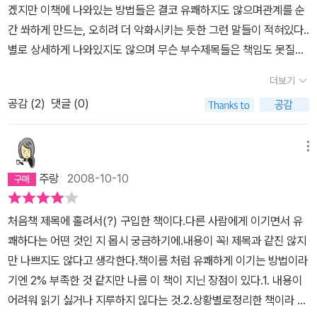
겠지만 이책에 나와있는 방법들은 결코 유쾌하지도 않으며관계를 순
간 쏴하게 만드는, 오히려 더 악화시키는 듯한 그런 말들이 적혀있다..
별로 상세하게 나와있지도 않으며 무슨 부수제목들은 책임도 못질만
큼 많다읽는내내 '아 이거 진짜 제목만 번지르르하네 내용이 머이
더보기
래'라는 말이 파트를 넘길때마다 나온다누구나 그런방법들을 생각할
공감 (
2
)
댓글 (0)
수있으며 또한 결코 관계를 깨뜨리지않는건 아니다오히려 이 책에 나
와있는 내용들로 본다면 '아 저사람은 참 냉담하고 직설적인 사람이
네'라는 안좋은 소문만 날것이다;; 아 베스트셀러에 걸맞는 그런 책은
메뉴
아니다
주랑
2008-10-10
처음책 제목에 홀려서(?) 구입한 책이다.다른 사람에게 이기면서 유
쾌하다는 어떤 것인 지 몹시 궁금하기에.내용이 꼭! 제목과 같진 않지
만 나쁘지도 않다고 생각한다.책이름 처럼 유쾌하게 이기는 방법이라
기엔 2% 부족한 것 같지만 나름 이 책이 지닌 장점이 있다.1. 내용이
어려워 읽기 싫거나 지루하지 읺다는 것.2.상황별로정리한 책이라 참