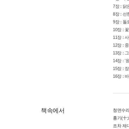
7장 :
8장 :
9장 : 
10장 :
11장 :
12장 :
13장 :
14장 :
15장 
16장 
책속에서
청면수라
흉기(十
조차 제