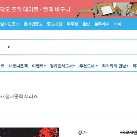
알라딘굿즈
온라인중고
중고매장
우주점
음반
블루레이
커피
서
스트
새로나온책
이벤트
정가인하도서
추천도서
작가와의 만남
북
사 장르문학 시리즈
정가
13,000