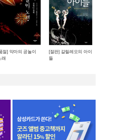
[품절] 악마의 공놀이
[절판] 갈릴레오의 아이
노래
들