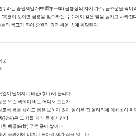
면수라는 중원제일가(中原第一家) 금룡장의 차기 가주, 금조운을 죽이
 '흑룡이 보이면 금룡을 찾으라'는 수수께끼 같은 말을 남기고 사라진다
들의 목표가 되어 중원의 권력 싸움 속에 휘말린다.
서문
문
나뭇잎이 떨어지니 태산(泰山)이 울리다
바람은 무슨 색이며 비는 어디서 오는가
 종일토록 봄을 찾아도 봄은 보이지 않아 돌아온 집 울타리에 매화꽃이 피
살생(殺生)은 그 죄를 자기 몸에 새긴다
희디흰 백골(白骨) 푸른 풀에 쌓이다
 구름이 골짜기에 비끼니 돌아갈 새가 집을 잃는다