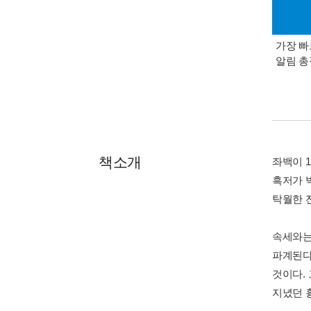
가장 빠
알림 
책소개
좌백이 
흑저가 
탁월한 
속세와는
파계된다
것이다.
지녔던 