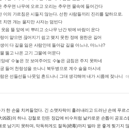
 닭은 추우면 나무에 오르고 오리는 추우면 물속에 들어간다
 선한 이의 가르침은 시들지 않는다. 선한 사람들끼리 진리를 말하므로.
돌로 치면 개는 울지만 사자는 덤빈다
 꽃 웃음 뜰 앞에 비 뿌리고 소나무 난간 밖에 바람이 운다
 사랑이 얕으면 끊어지기 쉽고 맺지 못한 정에 원한은 길어
 중생이 다 길을 잃은 사람인데 돌아갈 길을 아느냐, 마느냐?
 그물 뚫고 나온 고기 그물에 머문다
 '원앙새' 수놓은 것 보여주어도 수놓은 금침은 주지 못하네
: 장궁 들어 천랑성을 쏘나니 북두병으로 계수 술을 마시네
: 바람은 선들선들 나뭇잎 흔드나니 그대 생각해며 내가 시름에 젖나니
가 한 손을 치켜들었다. 긴 소맷자락이 흘러내리고 드러난 손에 푸르스
大凶器)의 하나. 강철로 만든 장갑에 비수처럼 날카로운 손톱이 공포스럽
대로 남기지 못하며, 악독하게도 절독(絶毒)까지 발라 운 좋게 찢기지 않