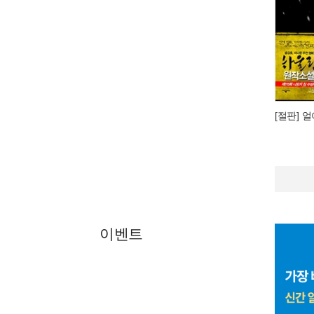
[절판] 
이벤트