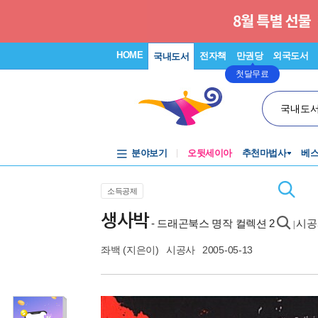
HOME
전자책
만권당
외국도서
국내도서
첫달무료
국내도
분야보기
오뒷세이아
추천마법사
베
소득공제
생사박
- 드래곤북스 명작 컬렉션 2
시공
|
좌백
(지은이)
시공사
2005-05-13