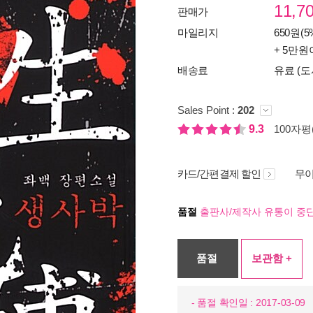
11,7
판매가
마일리지
650원(5
+ 5만원
배송료
유료 (도
Sales Point :
202
9.3
100자평(
카드/간편결제 할인
무이
품절
출판사/제작사 유통이 중단
품절
보관함 +
- 품절 확인일 : 2017-03-09