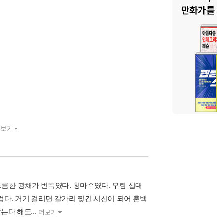
더보기
름한 광채가 번뜩였다. 청마수였다. 무림 십대
다. 거기 걸리면 갈가리 찢긴 시신이 되어 혼백
는다 해도...
더보기