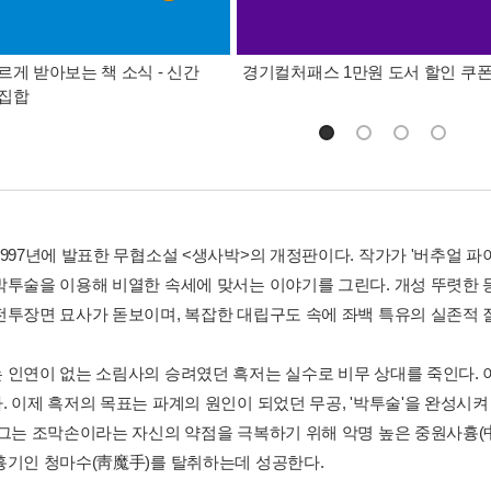
르게 받아보는 책 소식 - 신간
경기컬처패스 1만원 도서 할인 쿠
총집합
1997년에 발표한 무협소설 <생사박>의 개정판이다. 작가가 '버추얼 파
박투술을 이용해 비열한 속세에 맞서는 이야기를 그린다. 개성 뚜렷한 
전투장면 묘사가 돋보이며, 복잡한 대립구도 속에 좌백 특유의 실존적 
 인연이 없는 소림사의 승려였던 흑저는 실수로 비무 상대를 죽인다. 
. 이제 흑저의 목표는 파계의 원인이 되었던 무공, '박투술'을 완성시
 그는 조막손이라는 자신의 약점을 극복하기 위해 악명 높은 중원사흉(
흉기인 청마수(靑魔手)를 탈취하는데 성공한다.