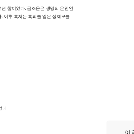
려던 참이었다. 금조운은 생명의 은인인
. 이후 흑저는 흑의를 입은 정체모를
었네