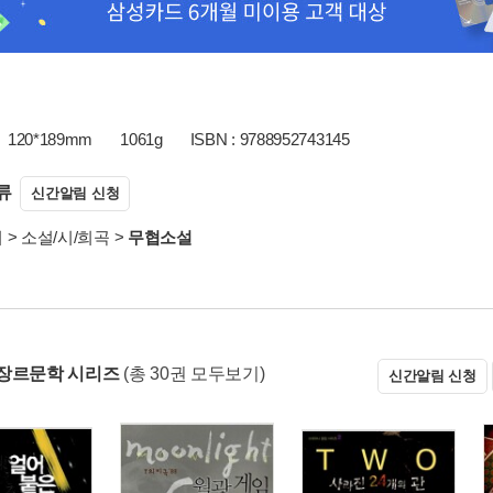
120*189mm
1061g
ISBN : 9788952743145
류
신간알림 신청
서
>
소설/시/희곡
>
무협소설
장르문학 시리즈
(총 30권 모두보기)
신간알림 신청