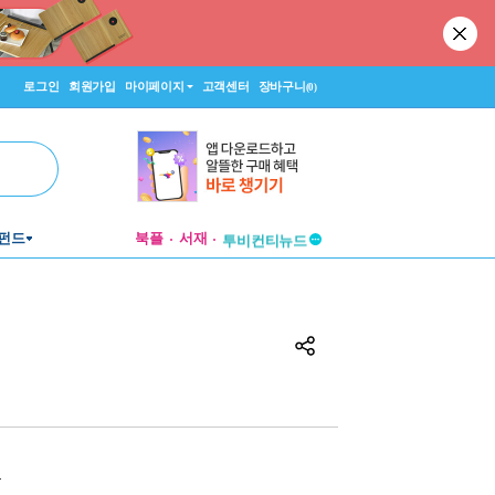
로그인
회원가입
마이페이지
고객센터
장바구니
(0)
펀드
북플
서재
투비컨티뉴드
창작플랫폼
투비컨티뉴드
원