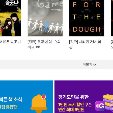
얼어붙은 송곳니
[절판] 월광 게임 - Y의
[절판] 사라진 24개의
비극 '88
관
더보기