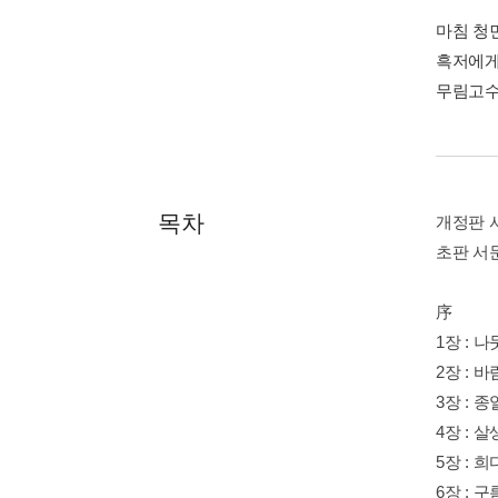
마침 청
흑저에게
무림고수
목차
개정판 
초판 서
序
1장 : 
2장 : 
3장 :
4장 : 
5장 : 
6장 :