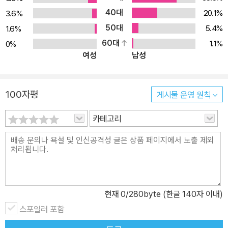
40대
브룩스의 주장을 재검토하는 장들이 추가되었다. 한국어판에는 이 책
20.1%
3.6%
이 쓰일 당시의 컴퓨터 환경에 생소한 독자들의 이해를 돕기 위해 이
50대
5.4%
1.6%
책에서 언급되는 옛날 컴퓨터에 대한 설명을 부록으로 실었다.
60대
1.1%
0%
여성
남성
100자평
게시물 운영 원칙
카테고리
현재
0
/280byte (한글 140자 이내)
스포일러 포함