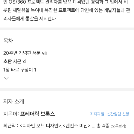
인 OS/360 프로젝트 관리자를 맡으며 겪었던 경험과 그 일에서 비
롯된 깨달음을 녹여내 복잡한 프로젝트에 당면해 있는 개발자들과 관
리자들에게 통찰을 제시한다.
소프트웨어 개발이 본질적으로 왜 어려운지, 소프트웨어 설계·구현에
목차
서 왜 개념적 일관성이 중요한지, 소홀히 여기기 쉬운 프로토타입(또
는 파일럿 시스템)이 실제로 얼마나 중요한지, 사람을 많이 투입했는
20주년 기념판 서문 viii
데도 프로젝트 진행이 더뎌지는 이유는 무엇인지, 업계 역사가 수십
초판 서문 xi
년이 되었는데도 왜 여전히 만능 도구를 기대할 수 없는지 등 오늘날
1장 타르 구덩이 1
에도 우리를 괴롭히는 문제에 대한 단서와 해답의 실마리를 제시한
다.
저자 소개
지은이:
프레더릭 브룩스
저자파일
신간알림 신청
최근작 :
<디자인 오브 디자인>
,
<맨먼스 미신>
… 총 4종
(모두보기)