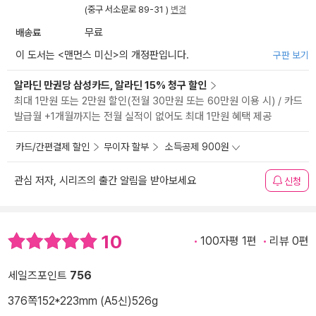
(중구 서소문로 89-31 )
변경
배송료
무료
이 도서는 <
맨먼스 미신
>의 개정판입니다.
구판 보기
알라딘 만권당 삼성카드, 알라딘 15% 청구 할인
최대 1만원 또는 2만원 할인(전월 30만원 또는 60만원 이용 시) / 카드
발급월 +1개월까지는 전월 실적이 없어도 최대 1만원 혜택 제공
카드/간편결제 할인
무이자 할부
소득공제 900원
관심 저자, 시리즈의 출간 알림을 받아보세요
신청
10
100자평 1편
리뷰 0편
세일즈포인트
756
376쪽
152*223mm (A5신)
526g