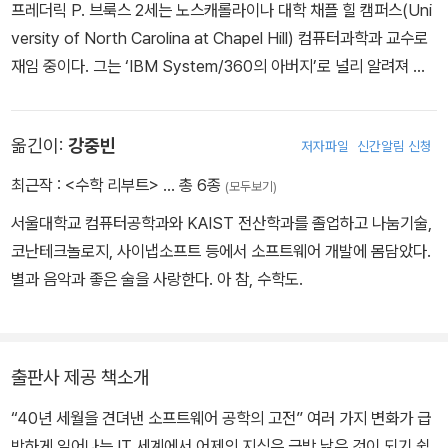
프레더릭 P. 브룩스 2세는 노스캐롤라이나 대학 채플 힐 캠퍼스(Uni
versity of North Carolina at Chapel Hill) 컴퓨터과학과 교수로
재임 중이다. 그는 ‘IBM System/360의 아버지’로 널리 알려져 있
다. System/360 개발 단계에서 프로젝트 매니저를 역임하였으며,
이후에는 Operating System/360 소프트웨어의 설계 단계에서 소
옮긴이:
강중빈
저자파일
신간알림 신청
프트웨어 프로젝트 매니저로 일했다. 그 일 덕분에 브룩스와 보브 에
반스(Bob Evans), 에리히 블로흐(Erich Bloch)는 1985년에 국가
최근작 :
<수학 리부트>
… 총 6종
(모두보기)
기술 훈장을 수상했다. 그 이전에 브룩스는 IBM 스트레치 앤드 하베
서울대학교 컴퓨터공학과와 KAIST 전산학과를 졸업하고 나눔기술,
스트(Stretch and Harvest) 컴퓨터의 아키텍트이기도 했다. 브룩
코난테크놀로지, 사이냅소프트 등에서 소프트웨어 개발에 몸담았다.
스 박사는 노스캐롤라이나 대학 채플 힐 캠퍼스에서 컴퓨터과학과를
별과 음악과 좋은 술을 사랑한다. 아 참, 수학도.
설립하고 1964년부터 1984년까지 학과장을 역임했으며, 미국과학
위원회(National Science Board)와 국방과학위원회(Defence S
cience Board)의 위원이기도 하다. 최근에는 컴퓨터 아키텍처와 인
터랙티브 컴퓨터 그래픽 그리고 가상 환경에 대한 교육과 연구를 진
출판사 제공 책소개
행하고 있다. 전 세계 프로그래머의 필독서인 《맨먼스 미신(The My
“40년 세월을 견뎌낸 소프트웨어 공학의 고전” 여러 가지 변화가 급
thical Man-Month)》의 저자이기도 하다.
박하게 일어나는 IT 세계에서 어제의 지식은 금방 낡은 것이 되기 쉽