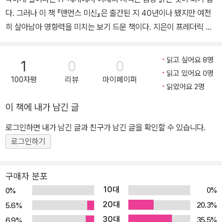
다. 그러나 이 책 『맨먼스 미신』은 출간된 지 40년이나 됐지만 여전
히 살아남아 영향력을 미치는 보기 드문 책이다. 지은이 프레더릭 브
룩스는 IBM 시스템/360 제품군과 그 운영 체제인 OS/360 프로젝
트 관리자를 맡으며 겪었던 경험과 그 일에서 비롯된 깨달음을 녹여
읽고 싶어요 8명
1
0
0
내 복잡한 프로젝트에 당면해 있는 개발자들과 관리자들에게 통찰을
읽고 있어요 0명
100자평
리뷰
마이페이퍼
제시한다. 소프트웨어 개발이 본질적으로 왜 어려운지, 소프트웨어
읽었어요 2명
설계·구현에서 왜 개념적 일관성이 중요한지, 소홀히 여기기 쉬운 프
이 책에 내가 남긴 글
로토타입(또는 파일럿 시스템)이 실제로 얼마나 중요한지, 사람을 많
이 투입했는데도 프로젝트 진행이 더뎌지는 이유는 무엇인지, 업계
로그인하면 내가 남긴 글과 친구가 남긴 글을 확인할 수 있습니다.
역사가 수십 년이 되었는데도 왜 여전히 만능 도구를 기대할 수 없는
로그인하기
지 등 오늘날에도 우리를 괴롭히는 문제에 대한 단서와 해답의 실마
리를 제시한다. 책 출간 20주년을 맞이하여 브룩스는 원래 아이디어
구매자 분포
를 다시 점검하고 그의 작업에 익숙한 독자들뿐 아니라 이 책을 처음
10대
0%
0%
읽는 독자들을 위해 새로운 생각과 조언을 덧붙였다. 이 20주년 기념
20대
20.3%
5.6%
판에는 1판에 없던 「은 탄환은 없다」가 수록되었고 「은 탄환은 없다」
30대
35.5%
6.9%
발표 이후 브룩스의 견해가 보충되었으며, 초판의 내용을 회고하고