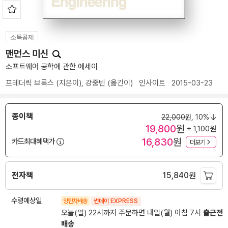
소득공제
맨먼스 미신
소프트웨어 공학에 관한 에세이
프레더릭 브룩스
(지은이),
강중빈
(옮긴이)
인사이트
2015-03-23
종이책
22,000
원,
10%
19,800
원
+ 1,100원
16,830
원
카드최대혜택가
더보기
전자책
15,840
원
수령예상일
양탄자배송
썬데이 EXPRESS
오늘(일) 22시까지 주문하면 내일(월) 아침 7시
출근전
배송