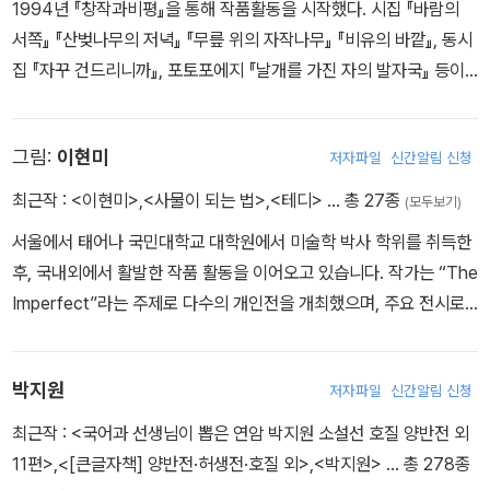
1994년 『창작과비평』을 통해 작품활동을 시작했다. 시집 『바람의
서쪽』 『산벚나무의 저녁』 『무릎 위의 자작나무』 『비유의 바깥』, 동시
집 『자꾸 건드리니까』, 포토포에지 『날개를 가진 자의 발자국』 등이
있으며 여러 어린이책을 펴냈다. 백석문학상, 서정시학상 등을 수상
했으며 현재 순천대학교 문예창작학과 교수이다.
그림:
이현미
저자파일
신간알림 신청
최근작 :
<이현미>
,
<사물이 되는 법>
,
<테디>
… 총 27종
(모두보기)
서울에서 태어나 국민대학교 대학원에서 미술학 박사 학위를 취득한
후, 국내외에서 활발한 작품 활동을 이어오고 있습니다. 작가는 “The
Imperfect”라는 주제로 다수의 개인전을 개최했으며, 주요 전시로
는 화이트블럭 미술관(파주), L'onyx갤러리(캐나다 몬트리올), 918
Bathurst 갤러리(캐나다 토론토), 가나아트스페이스(서울) 등이 있
박지원
저자파일
신간알림 신청
습니다. 대한민국, 미국, 일본, 인도, 멕시코, 캐나다 등지에서 다수의
국제 아트페어 및 단체전에 참여하며 작품 세계를 확장하고 있습니
최근작 :
<국어과 선생님이 뽑은 연암 박지원 소설선 호질 양반전 외
다. 최근 멀버리힐스의 “The Second Object”를 주제로 한 초대전
11편>
,
<[큰글자책] 양반전·허생전·호질 외>
,
<박지원>
… 총 278종
을 잘 마치고, 앞으로 해외에서 개최할 전시를 준비하며, 지속적으로