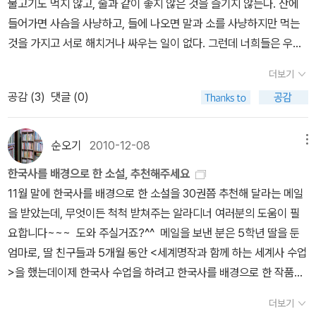
물고기도 먹지 않고, 술과 같이 좋지 않은 것을 즐기지 않는다. 산에
쉽게 용납해줄 수 있는 것은 아닌 까닭이다. 그럼에도 불구하고 허생
양반이 얼마나 사람답지 못한 사람들인 지 알게 하는 이야기로 지금
들어가면 사슴을 사냥하고, 들에 나오면 말과 소를 사냥하지만 먹는
은 책상물림만 하는 양반이기를 고집하고 있다. 어찌보면 <호질>에
도 높은 직위에 있으면서 남의 모범이 될만한 사람이 얼마나 될 지....
것을 가지고 서로 해치거나 싸우는 일이 없다. 그런데 너희들은 우리
서 보여지듯이 요목조목 따지고드는 호랑이의 말투를 빌어 양반을 혼
최생원이 귀신 잡네 - 최생원전 : 생각하기 나름이라는 말 처럼 귀신
가 사슴을 잡아먹을 때는 아무 상관 하지 않으면서 소나 말을 잡아먹
내주고 있는 것처럼 보여지기도 하지만 자신들만의 어떤 명분을 또박
더보기
이 있고 없음은 사람 마음가짐에 따라서라고 일침을 가하는 내용.심
으면 원수로 알더구나. 그것은 사슴과 달리 말과 소가 너희들에게 쓸
또박 내세우고 있는 것처럼 느껴지기도 한다.이 옥의 작품을 둘러보
생원의 사랑에 대한 이야기는 현재에도 맞아 떨어질 듯 싶다.사람 사
공감 (
3
)
댓글 (0)
모가 있기 때문이겠지. 그러나 너희들은 말과 소가 날마다 태워 주고
면서 미신타파라는 화두를 보게 된다. 귀신은 있기도 하고 없기도 하
는 모양새가 비슷해서인지 모르지만 현재에도 충분히 공감할 수 있는
일해 주는 공로는 아랑곳없이 푸줏간이 미어지도록 잡아 죽이고 심지
다는 말 자체가 자신의 마음먹기에 따라 모든 것이 달라진다는 말이
내용들도 구성된 이야기로 재미있게 읽을 수 있는 책이다.우리 고전
어 뿔이나 갈기까지도 남겨 두지 않더구나. 그러고도 모자라서 산과
기도 하니.귀신조차 무서워했다는 최생원의 이야기가 그렇다. 천하의
순오기
2010-12-08
메뉴
을 교과서에서 달달 외워 시험 보는 데만 사용하지 말고 어려서부터
들에 있는 사슴까지 마구잡이로 잡아들여서 우리를 굶주리게 한다.
사기꾼 이홍은 또 어떤가? 사람의 마음만큼 묘한 것도 없고, 사람의
한국사를 배경으로 한 소설, 추천해주세요
읽고 토론 하는 속에서 자신의 생각을 키워나가는 게 필요하다고 생
그러니 하늘의 뜻에 따라 공평하게 한다면 우리가 너희를 잡아먹어야
마음만큼 허술한 것도 없는 듯 하다. 빈 틈을 노려 치고 들어가 자신의
11월 말에 한국사를 배경으로 한 소설을 30권쯤 추천해 달라는 메일
각한다.아이 한 명인 집이 늘면서 자기만 아는 성격으로 자라지 않도
겠느냐, 잡아먹지 말아야겠느냐? 너희들은 밤낮없이 팔을 걷어붙이
허세를 당당하게 이루는 이홍이 왠지 나는 밉지만은 않았다. 또한 <
을 받았는데, 무엇이든 척척 받쳐주는 알라디너 여러분의 도움이 필
록 우리 고전을 많이 읽고 배려하는 마음을 배웠으면 싶다.
고 눈을 부릅뜨고 함부로 남의 것을 훔치고 빼앗으면서도 부끄러운
심생전>을 통해 보여주는 사랑의 의미가 살갑게 와닿기도 한다. 물론
요합니다~~~ 도와 주실거죠?^^ 메일을 보낸 분은 5학년 딸을 둔
줄을 모르지. 그러고서도 인륜의 도리를 논할 수 있겠느냐? 그뿐이
유치한 사랑이야기라고 치부해버린다면 할 말은 없겠으나 심생의 사
엄마로, 딸 친구들과 5개월 동안 <세계명작과 함께 하는 세계사 수업
냐. 메뚜기한테서 밥을 빼앗고, 누에한테서 옷을 빼앗고, 벌한테서 꿀
랑은 꽤나 괜찮게 보여진다.그저 옛글만 다루어주었더라면 이 책도
>을 했는데이제 한국사 수업을 하려고 한국사를 배경으로 한 작품을
을 빼앗아 먹지. 또 걸핏하면 하늘의 뜻이 어쩌고 하는데, 진정 하늘의
그냥 그렇고 그런 책으로 끝났을지 모르겠다. 하지만 마지막 부분의
추천해달라고 하네요. 고학년 아이들이 꼭 읽어봐야할 소설--고전,
뜻으로 본다면 범이나 사람이나 다 똑같은 목숨이요, 메뚜기나 누에,
작품 해설이 있어 책을 읽는 사람에게 많은 도움을 주고 있다. 박지원
더보기
근대, 현대--이를테면, 어린이 삼국유사, 몽실언니 같은.. 한국사를 배