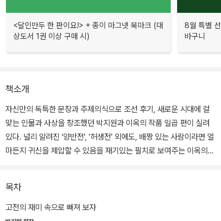
<달인만두 한 판이요!> + 종이 마그넷 북마크 (대
8월 특별 선
상도서 1권 이상 구매 시)
바구니
책소개
자신만의 독특한 문장과 주제의식으로 조선 후기, 새로운 시대에 걸
맞는 인물과 사상을 창조했던 박지원과 이옥의 작품 일곱 편이 실려
있다. 널리 알려진 '양반전', '허생전' 외에도, 배짱 있는 사람이라면 얼
마든지 귀신을 제압할 수 있음을 재기있는 필치로 보여주는 이옥의
'최생원전' 등이 수록되었다.
목차
고전의 재미 속으로 빠져 보자