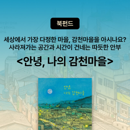
절로 이런 촌철살인의 호랑이 대사를 줄줄 외웠을 텐데.
과서에 수록된 시도 있다.동서양의 작가나 시인, 수필가를 비롯한이
기 지귀, 선덕여왕을 꿈꾸다 리뷰 보기 어른이 읽을만한 소설로 추
시대의 지식인과 예술인들이 쓴 수필을 만날 수 있다. 우리말 어휘나
천할 책 - 읽었는데 리뷰를 안 쓴 게 많아요.ㅜㅜ허균 최후의 19일 상,
사전적 개념이 약한 학생들을 위해 친절한 뜻풀이가 되어 있어 좋다.
리뷰 보기 허균 최후의 19일 하, 리뷰 보기 동의보감은 중학교 교
먼저 관심있는 사람, 내가 아는 사람들의 글을 찾아 읽는 재미도 있다.
과에도 나오기 때문에우리 아들도 중학교때 이 책을 읽었어요. 막내
또한 어디선가 읽은 듯한 글도 많이 만날 수 있다. 어떤 직업을 가지든
는 아직 안 읽었.... 김훈 소설은 시대순으로 현의 노래, 칼의 노래, 남
글쓰기는 기본이란 것을 확인할 수 있다. 우리 아이들도 일기뿐 아니
한산성을 보고 소현과 최숙빈을 보면 좋을 듯. 남한산성 리뷰 보
라 자신의 생각을 자유롭게 펼칠 수 있는 글쓰기, 수필쓰기에 도전할
기 소현 리뷰 보기 최숙빈 리뷰 보기 한승원 작가의 다산 정약용과
생각이 폴폴 솟아날 책이다. 이제 기본적으로 읽으면 좋은 책을 골랐
그 형 정약전의 생애를 그린 <흑산도 하늘길>과 다산도 좋을 듯...다
으니, 교과서에 실린 원작을 찾아보자.2단원의 '촌스러운 아나운서'가
산1은 2009년 다른 사이트에 올렸던 리뷰를 옮겨왔고, 초의와 추사
실린 원작으로 방송국 생활과 그녀의 삶을 엿볼수 있는 에세이다. 현
는 못 읽었어요. 흑산도 하늘길 리뷰 보기 다산1 리뷰 보기 *알라
재 절판이지만, 지역도서관에 가면 구해볼 수 있을 것이다. 잘 나가면
디너 여러분이 읽은 한국사를 배경으로 한 소설, 댓글로 추천해주시
서도 겸손하고 따뜻한 이금희 아나운서를 만나는 행복한 책읽기라 좋
길 기다립니다~~~~^^ 추천해주시는 분이 많지 않네요.ㅜㅜhnine
았다. 자신들의 꿈이 무엇인지 찾아가는 과정의 10대들에게 좋은 모
님이 추천하신 책. 마노아님이 추천한 박시백의 조선왕조실록은 소
델이 될 수 있다.3단원의 '어린왕자'는 많은 출판사에서 엄청나게 쏟
설은 아니지만, 우리 아이들도 재밌게 읽었으니 보시면 좋을 듯해요.
아내지만, 최근에 청소년을 위한 '올에이지클래식'시리즈로 나온 보물
>> 접힌 부분 펼치기 >> << 펼친 부분 접기 <<내가 읽은 책은
창고의 '어린왕자'를 추천한다. 어린왕자 삽화도 컬러와 흑백으로 삽
아니지만, 알라딘에 올라온 리뷰로 눈팅한 김탁환의 소설들