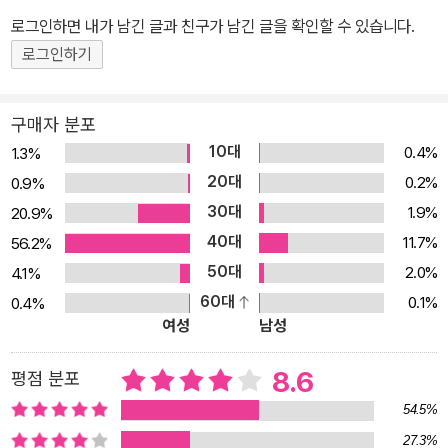
급제를 했으므로 문체로 인한 죄를 용서받을 수 있었는데도 그는 충
을 남겼다.
로그인하면 내가 남긴 글과 친구가 남긴 글을 확인할 수 있습니다.
군에 대한 청원을 하지 않은 채 고향으로 돌아갔다. 1798년(38세)이
로그인하기
되던 봄에 삼가현에서 소환 독촉이 심해지자, 형부, 병부, 예부에 들러
서 청원을 했지만 허락을 받지 못했다. 결국 1800년(40세) 10월에
다시 삼가현에 내려가 118일 동안을 그곳에 머물고 이듬해 2월에 귀
구매자 분포
향했다. 그 뒤 그의 활동에 대해서는 자세히 알 수 없다. 다만 신유옥
10대
0.4%
1.3%
사(辛酉獄事)가 일어났던 1801년(41세, 순조 1년)에 그는 잠시 귀
20대
0.2%
0.9%
경했지만, 성균 유생 시절에 교분을 나누었던 김려(金?)와 그의 아우
30대
1.9%
20.9%
김선(金?) 그리고 강이천(姜彛天) 등과 헤어져서 다시 본가에 돌아
40대
11.7%
56.2%
와 은둔자적하며 일생을 마칠 때까지 저작 활동에 몰두했다.
50대
2.0%
4.1%
60대
0.1%
0.4%
여성
남성
8.6
평점 분포
54.5%
27.3%