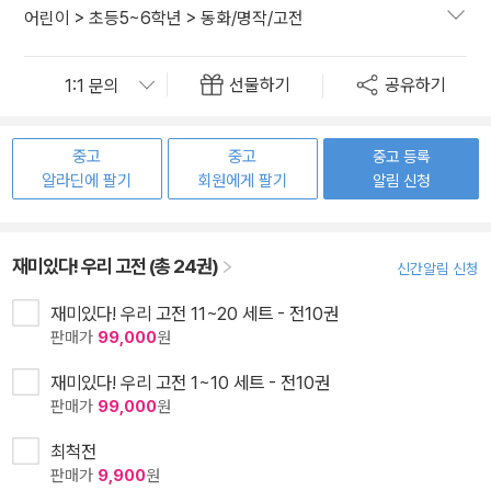
어린이
>
초등5~6학년
>
동화/명작/고전
선물하기
공유하기
중고
중고
중고 등록
알라딘에 팔기
회원에게 팔기
알림 신청
재미있다! 우리 고전 (총 24권)
신간알림 신청
재미있다! 우리 고전 11~20 세트 - 전10권
판매가
99,000
원
재미있다! 우리 고전 1~10 세트 - 전10권
판매가
99,000
원
최척전
판매가
9,900
원