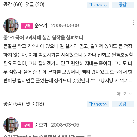
벌도 마찬가지가 아니냐. 그런데 너희들은 버젓이 남의 밥을 훔치고,
과 이 옥의 작품 뒤에는 왜 '전傳'이라는 말이 붙어 있을까? 옛날에는
공감 (
60
)
댓글 (20)
경으로 한 소설들을 좀 조언받고 싶어요.30권 내외로 추천해 주실 수
옷을 빼앗고, 집을 부수고도 눈 하나 깜짝하지 않더구나. 그러니 그 잔
소설이라는 문학양식이 없었는데 오늘날의 소설과 비슷한 문학양식
있으신지요?......책읽기를 좋아하고 독서수준이 높은 고학년이라
인하고 야박한 짓거리가 너희들보다 심할 수 있겠느냐? 더욱이 범이
으로 '전'이 있었다고 설명해주고 있다. 오늘의 단편소설과 비슷한 성
면 중학생을 위한 <나라말 국어시간에 우리고전 읽기> 시리즈가 좋
순오기
2008-03-08
메뉴
표범을 잡아먹지 않는 것은 차마 같은 종족을 해칠 수 없기 때문이다.
격을 가지고 있기 때문에 한문단편소설이라고 부르기도 한다는 설명
습니다.삽화도 있고, 중간 중간 상세한 해설이 있어 아주 좋아요. 이본
그런데 너희들은 허구한 날 전쟁을 일삼으며 같은 사람을 서로 죽이
을 보면 모두가 아하, 고개를 끄덕이게 되지 않을까 싶다. 고전이 어렵
중1-1 국어교과서에 실린 원작을 살펴보다.
이 많은 경우에도 자세한 설명이 있으니 도움이 되었어요. 책 제목만
지 않느냐? 또 우리는 발톱과 어금니 외에는 어떤 무기도 쓰지 않으
다고 하는 것은 그것에 맞는 풀이가 없기 깨문이다. 어려운 한자체를
큰딸은 학교 기숙사에 있으니 잘 살거라 믿고, 떨어져 있어도 큰 걱정
보고 무슨 고전인지 딱 알아채기 어려운 것도 있지만, 작은 글씨로 홍
며 하루에 한 번 사냥해서 까마귀와 솔개, 개미와 함께 나누어 먹고,
본다는 것만으로도 버거운데 그 말의 뜻을 제대로 알지 못하니 더더
하지 않는다. 이제 홀로서기를 시작했으니 문자나 전화로 원격조정할
길동전, 토끼전, 임진록... 이렇게 써 있지요.이 시리즈를 다 보지는 못
아첨하는 자와 병 있는 자, 상복을 입은 자는 잡아먹지 않는다. 그러니
욱 다가서기 힘든 것이다. 그런데 그렇게 어렵다고 생각되어지는 부
필요도 없어, 그냥 잘하겠거니 믿고 편안히 지내는 중이다. 그래도 너
했고 몇 권 읽었는데 해설이 좋고, 중학생 우리 막내도 재밌게 읽었어
그 어질고 의로움은 이루 다 말할 수가 없다. 그런데 너희들은 함정을
분들을 조금씩이나마 알기 쉽게 풀이를 해 준다면 그것은 정말 고마
무 심했나 싶어 좀 전에 문자를 보냈더니, 엠티 갔다왔고 오늘에서 햇
요. 홍길동전 리뷰 보기 중3 막내가 쓴 홍길동전 리뷰 보기중3 막내가
파는 것도 부족해서 그물을 친다, 창을 던진다, 통발을 놓는다, 덫을
운 일이다. 앞서 말한 것처럼 작품해설을 이 소설들의 시대적 배경 또
반이랑 컵라면을 풀었는데 생각보다 맛있단다.^^ 그냥저냥 사 먹거나
쓴 토끼전 리뷰 보기 책읽기를 썩 좋아하지 않는 고학년이나
놓는다, 총을 쏜다, 온갖 무기를 다 쓰더구나. 거기다 대포를 한 번 쏘
한 잘 설명해주고 있다. 아울러 박지원과 이 옥의 작품세계를 통해 무
햇반이라도 먹다가, 집밥 먹고 싶으면 외숙모한테 가서 먹을 수 있으
3.4학년 정도의 어린이도 쉽게 볼 수 있는 고전으로는 <창비 재밌다,
더보기
면 소리가 산을 울리고 불이 뿜어져 나와 천둥보다 더 사납다. 그런데
엇을 보아야 하는 것인지 다시한번 집어주니 우리의 고전을 그저 그
니 참 다행이고 고맙다. 이래서 큰딸은 뚝 떼어놓고도 안심이다.이제
우리 고전>을 추천합니다. 어린이와 청소년이 꼭 알아야 할 우리 고
공감 (
54
)
댓글 (18)
그것으로도 성난 마음을 다 풀어내지 못한다. 그뿐이냐. 그것도 모자
런 이야기라고 치부해버리며 외면하지는 않을 듯 싶다. /아이비생각
중학교 1학년이 된 막내에게 시선을 좀 돌려보자. 중학교 생활이 버거
전을 20권에 담았는데, 뒷면에 자세한 작품해설도 있어 도움이 됩니
라서 글자를 가지고 서로 헐뜯고 모함하고 다치게 하기를 밥 먹듯 하
운지 어제 오늘 마냥 늦잠이다. 개교기념일인 6일 '일제고사'를보느라
다.이 시리즈는 우리 아들이 중학교 때 읽고 리뷰를 많이 썼는데... 푸
니, 그 가혹함이 어찌 너희들보다 더할 수 있겠느냐? - 박지원·이옥,
7일에 쉬었고, 오늘은 또 놀토니까... 몸상태가 최악인 엄마도 덩달아
순오기
2008-03-05
메뉴
른학으로 검색하면 간단하게 쓴 리뷰가 여러개 있습니다.^^ 나
<양반전 외>(재미있다 우리고전 10), 창비, 68-69쪽. 아까
어제, 오늘 늘어지게 잤다. 아함~ 그 덕인지 많이 좋아진 듯하다.^^배
는 창비 시리즈로 읽었지만, <한겨레 옛이야기>시리즈도 있고, <한
주간 Thanks to 순위에서 밀려나다.ㅠㅠ