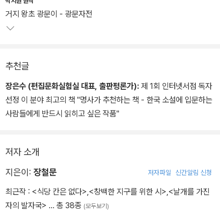
박지원 원작
거지 왕초 광문이 - 광문자전
추천글
장은수 (편집문화실험실 대표, 출판평론가):
제 1회 인터넷서점 독자
선정 이 분야 최고의 책 "명사가 추천하는 책 - 한국 소설에 입문하는
사람들에게 반드시 읽히고 싶은 작품"
저자 소개
지은이:
장철문
저자파일
신간알림 신청
최근작 :
<식당 칸은 없다>
,
<창백한 지구를 위한 시>
,
<날개를 가진
자의 발자국>
… 총 38종
(모두보기)