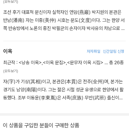
(모두보기)
새로운 창작 활동에 전념하고 있습니다. 저서로는 동화책으로 창비의
조선 후기 대표적 문신이자 실학자인 연암(燕巖) 박지원의 본관은
<양반전>, <오세암>, <해와 같이 달과 같이>, 한겨레 신문사의 <바
반남(潘南) 자는 미중(美仲) 시호는 문도(文度)이다. 그는 한양 서
리공주> 웅진의 <까막눈 삼디기>, <다자구 할머니>, 시공사의 <인
쪽 반송방에서 노론의 중진 박필균의 손자이자 박사유의 차남으로 태
사 잘하고 웃기 잘하는 집>, 대교 <손자를 빌려드립니다>, 계림의 <
어났다. 집안은 대대로 서인과 노론의 명문가였으며 조부 박필균은
한국 대표 명작 동화 2>, 사파리의 <구수한 이야기>, 학고재의 <마
정2품 관직에 오르면서도 붕당 정치에 휩쓸리지 않아 적이 없었다.
음을 보는 책 장자/철이, 가출을 결심하다>, 기탄 <흥부와 놀부> 등
이옥
저자파일
신간알림 신청
박지원은 어린 시절부터 체격이 건장하고 영민하며 암기력이 뛰어났
이 있습니다. 작품집으로 <사물이 되는 법 - LEE HYUN MEE WO
다. 열여섯 살에 처사 이보천의 딸과 결혼한 후에는 장인과 처삼촌 이
최근작 :
<낭송 이옥>
,
<이옥 문집>
,
<문무자 이옥 시집>
… 총 26종
RK1>, <이현미 - LEE HYUN MEE WORK2>, <테디 - LEE HY
양천의 문하에서 본격적으로 학문에 정진했다. 장인에게는 《맹자》를
UN MEE WORK3> 등이 있습니다. 이처럼 장르를 열고 다채로운
(모두보기)
배우고 처삼촌에게서는 사마천의 《사기》를 비롯한 역사서와 문장론
예술 세계를 펼쳐나가려고 노력하고 있습니다.
자(字)가 기상(其相)이고, 본관은(本貫)은 전주(全州)며, 본가는
을 익히며 글쓰기의 기초를 탄탄히 다졌다. 이때 함께 공부한 처남 이
경기도 남양(南陽)이다. 그는 젊은 시절 성균 유생으로 한양에서 활
재성은 평생의 문우이자 든든한 조언자가 되었다. 또한 영조의 부마
동했다. 조부 이동윤(李東胤)은 서족(庶族) 무반(武班) 출신이고,
이자 청나라를 다녀온 삼종형 박명원의 영향으로 일찍부터 청나라 선
부친 이상오(李常五)는 1754년에 진사에 급제했으며, 이옥은 성균
진 문물에 깊은 관심을 가졌다. 이는 향후 그가 실학의 핵심인 ‘북학파
유생 시절인 1790년에 생원시에 급제했다. 슬하에는 1남 4녀를 두
(北學派)’의 거두로 성장하는 결정적인 발판이 되었다. 이후 박제가,
었는데 아들의 초명은 우태(友泰)다. 그의 성장을 알려 주는 연보가
이 상품을 구입한 분들이 구매한 상품
이서구, 서상수, 유득공 등과 교유하며 학문의 깊이를 더했다. 특히 홍