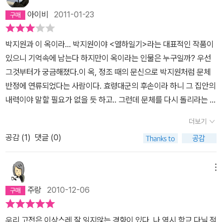
아이비
2011-01-23
박지원과 이 옥이라... 박지원이야 <열하일기>라는 대표적인 작품이
있으니 기억속에 남는다 하지만이 옥이라는 인물은 누구일까? 우선
그것부터가 궁금해졌다.이 옥, 정조 때의 문신으로 박지원처럼 문체
반정에 연류되었다는 사람이다. 효령대군의 후손이라 하니 그 집안의
내력이야 말할 필요가 없을 듯 하고.. 그런데 문체를 다시 돌리라는 정
조의 하문에 반성문을 썼던 박지원과는 달리 이 사람은 아마도 제 고
더보기
집을 꺾지 않았던 모양이다. 문제의 인물로 낙인찍혀 벼슬길에 나아
공감 (
1
)
댓글 (0)
가지 못했다니 하는 말이다. 정조는 성균관 유생이던 이 옥에게도 전
통적 격식을 갖춘 문장을 지어 바치도록 했다고 한다. 도대체 왜 세상
의 이야기에 관심을 가지는 것이 천박한문체인 것일까? 전통적 예의
메뉴
와 도덕을 갖춘 문장이라는 것은 어떤 것인가? 박지원의 <열하일기>
주랑
2010-12-06
로 비롯되어진 문체반정..사실 말이야 바른 말이지 문체반정이 가져
온 우리 문화의 퇴보는 상당했을거라고 본다. 패관문학이라고는 했지
우리 고전은 이상스레 잘 읽지않는 경향이 있다. 나 역시 학교 다닐 적