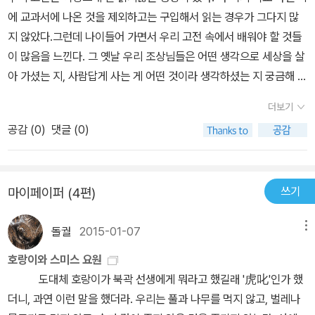
만 실상은 백성들의 참모습이었던 까닭에 어쩌면 왕의 입장에서 생각
에 교과서에 나온 것을 제외하고는 구입해서 읽는 경우가 그다지 많
해 볼 때 껄끄럽거나 불편한 진실이 될 수도 있었을테니 말이다.책 속
지 않았다.그런데 나이들어 가면서 우리 고전 속에서 배워야 할 것들
에는 박지원과 이 옥의 작품 일곱편이 실려있다. 박지원의 작품으로<
이 많음을 느낀다. 그 옛날 우리 조상님들은 어떤 생각으로 세상을 살
광문자전>, <허생전>, <양반전>, <호질>이 있으며 이 옥의 작품으
아 가셨는 지, 사람답게 사는 게 어떤 것이라 생각하셨는 지 궁금해 읽
로는 <최생원전>, <이홍전>, <심생전>이 있다.<허생전>이나 <양
게 되는 데 어린 시절 우리 이야기를 많이 접하면 좋겠다 싶어 선물용
반전>, <호질>은많이 들어 낯설지 않았으나 이 옥의 작품은 생소했
더보기
으로 구입한 책이다.어린이들이 우리 고전 속에서 해학과 사람 냄새
다. 이 책은 아이들에게 우리 고전을 읽게하고 싶은 마음이 비쳐지는
공감 (
0
)
댓글 (0)
나는 이야기와 선조들의 지혜로움을 배웠으면 하는 마음에서 말이다.
책이라 그리 어렵지않게 고전으로 다가설 수 있는 장점이 있기도 하
박지원이란 이름은 우리 고전에서 빠지지 않는 이름이니 더 말 할 나
다. 대부분 학창시절의 기억으로만 남아있는 우리 고전의 내용을 다
위 없고 이옥이란 이름자는 잘 기억이 안 나는 데 책을 읽어 보니 잘
시한번 살펴보고 싶다는 욕심이 생겨나 가까이 하게 된 책이지만 사
쓰기
마이페이퍼 (4편)
쓴 글이란 생각이 든다.박지원 원작거지 왕초 광문이 - 광문자전: 이
실 아들녀석에게 읽히고픈 욕심이 더 컸다. 어느 책에선가 말하길 박
이야기는 읽으면 어떤 사람이 진짜 거지 같은 사람인지 알게 한다. 광
지원의 <양반전>이 신분제도를 타파하기 위한 것이 아니라 오히려
돌궐
2015-01-07
메뉴
문이 처럼 거저 얻어 먹지 않으려고 하는 사람이 진짜 제대로 된 사람
더욱 공고히 하기 위한 것임을 숨겨두었다고 했었다. 가만히 살펴보
이란 생각을 한다.허생, 책을 덮고 나서다 - 허생전 : 현재에도허생 같
호랑이와 스미스 요원
면 그런 면이 느껴지기도 한다. <허생전>을 통해서도 그런 것을 찾아
은 사람이 없진 않으리라 생각하지만 생각이 폭이 다름을느낄 수 있
도대체 호랑이가 북곽 선생에게 뭐라고 했길래 '虎叱'인가 했
볼 수가 있었다. 단순히 책만 읽던 선비가 어느날 갑짜기 책상을 물리
다. 하지만 달리 생각해 보면 참으로 가족을 잘 돌볼 사람으로는 안 느
더니, 과연 이런 말을 했더라. 우리는 풀과 나무를 먹지 않고, 벌레나
고 세상속으로 나아가 성공한다는 것은 살아내야 할 현실이 그렇게
껴진다. ㅎㅎㅎ양반이냐 날도둑이냐 - 양반전 : 돈 주고 사려고 했던