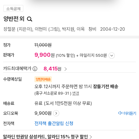
소득공제
양반전 외
장철문
(지은이),
이현미
(그림),
박지원
,
이옥
창비
2004-12-20
정가
11,000원
9,900
판매가
원
(10% 할인) +
마일리지 550원
8,415
카드최대혜택가
원
수령예상일
양탄자배송
오후 12시까지 주문하면 밤 11시
잠들기전 배송
(중구 서소문로 89-31 )
변경
배송료
유료 (도서 1만5천원 이상 무료)
오디오북
9,900원
미리듣기
전자책
전자책 출간알림 신청
알라딘 만권당 삼성카드, 알라딘 15% 청구 할인