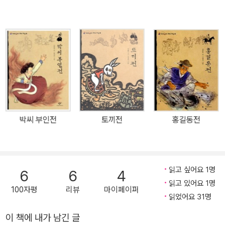
없어 생애를 정확히 알 수는 없지만, 그의 저술 등을 통해서 추적해 보
대용과 교제하며 지구 자전설을 비롯한 서양의 신학문을 접하고 ‘이
면, 그는 30세를 전후해 한양에서 성균 유생의 신분으로 활동했다. 1
용후생(利用厚生)’의 실천적 가치를 토론하며 견문을 넓혀나갔다.
792년에 임금이 성균 유생들에게 열흘에 한 번씩 내려 준 글제에 따
과거에 낙방한 후 저술에 전념하던 박지원은 1780년(정조 4) 박명
라 지은 그의 글이 순전히 소설문체로 작성되었다고 지적을 받은 적
원을 따라 청나라를 방문했다. 이 여행은 그의 사상에 커다란 전환점
이 있다. 당시 선비들은 이런 소설문체를 유행처럼 답습했는데 정조
이 되었다. 그는 충·효·열을 강조하던 전통 도학에서 벗어나 백성의 삶
는 당시 성균 유생들로 하여금 매일 사륙문(四六文) 50수를 채우게
을 풍요롭게 하는 실학에 주목했다. 자연과학과 서학에도 깊은 관심
해 문체를 바르게 한 후에 과거 시험에 나아가도록 명했다. 정조의 문
을 보인 그는 농업 기술서인 《과농소초》를 저술했다. 나아가 백성에
체반정은 바로 이를 계기로 시작되었다. 그의 문집 ＜봉성문여(鳳城
게 이롭다면 오랑캐의 기술이라도 배워야 한다는 ‘북학’ 정신을 주장
文餘)＞의 ＜추기남정시말(追記南征始末)＞에 의하면, 그가 성
하며 명분에 치우쳤던 당시 조선 사회에 큰 화두를 던졌다. 또한 그는
박씨 부인전
토끼전
홍길동전
균 유생으로 있던 1796년(36세)에 정조가 그의 문체를 보고 괴이하
기발한 문체로 양반 계층의 타락상을 날카롭게 고발한 문학가였다.
다고 과거를 보지 못하게 했다가 충청도 정산현에 충군(充軍)하게
형식에 얽매이지 않는 자유로운 산문으로 조선 문단에 큰 파란을 일
했다. 그해 9월에 다시 돌아와 과거 시험에 응시했으나, 문체를 고치
으켰다. 특히 청나라 견문록인 《열하일기》에서는 현지 풍경을 사실적
지 못해 다시 영남 삼가현(三嘉縣)으로 이충(移充) 편적(編籍)되
읽고 싶어요 1명
6
6
4
으로 묘사했을 뿐만 아니라 기존 서체에서 벗어난 파격적인 글씨체를
읽고 있어요 1명
었다가 사흘 후에 다시 한양으로 돌아왔다. 1797년(37세)에 별시
선보이기도 했다. 풍자와 해학이 돋보이는 그의 문장은 조선 최고 수
100자평
리뷰
마이페이퍼
읽었어요 31명
(別試) 초시(初試)에서 장원을 차지했으나, 그의 책문이 근래의 격
준으로 평가받는다. 그는 《열하일기》에 수록된 〈양반전〉, 〈허생전〉,
식에 어긋났다 해서 방말(榜末)에 붙여졌다. 방말이었지만 과거에
이 책에 내가 남긴 글
〈호질〉을 비롯해 〈민옹전〉, 〈광문자전〉, 〈예덕선생전〉 등 수많은 명작