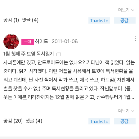
은 내게 잘 맞는 편이다. 그 걸쭉한 입담과 비참한 현실에 대한 중국
완 아톰중 인기있던 에피소드였던 -지상최대의 로보트- 를모티브로
페이지를 몇 장 안넘겨도 바로 <4시간>과 비슷한 맥락으로 글이 풀
더보기
특유의 해학, 그러면서도 놓치지 않는 문학적 감수성, 독특한 정신 세
한 리메이크 작이다. 아톰을 그저 어릴때 본아동만화로만느꼈었는데
려간다. 쏘쏘였던 책.사실은 내가 뭐뭐를 사서 읽었는지 잘 기억도 안
공감 (
1
)
댓글 (4)
계 등이 내게는 즐거움으로 다가온다. 루쉰으로부터 비롯하여, 위화,
플루토로 보니 확 다르게 느껴졌다.아톰이란 대작을 자신의 스타일로
나서-읽었는지 안읽었는지, 보유도서인지 아닌지도 기억이 가물대니
모옌... 등등등. 그리고 올해 만난 작가 옌롄커도 내가 기억할 만한 중
잘 승화하여 나오키적인(?) 플루토가 탄생하였다.사실 처음 이 만화
알라딘 나의 계정을다시 확인해봤는데....허걱. 내가 모르는 내가 산
국 작가로 기억된다. 이 책을 썼을 당시 북경대학교를 배경으로 한 것
표지만 봤을 때 -뭐 이런 만화가 다 있나?- 라고생각했었다. 하지만
하이드
2011-01-08
메뉴
책들이...이다지도....ㅠㅠ가령 전기류를 좋아하는 내 성격상 테드 터
이 아니냐는 비난과 질책이 난무했다고 하지만, 어디가 배경이었든간
보는순간 끝까지 웃음이 끊이질 않았고기존학원물에 충실한 격투신
너도 샀단 말이쥐.물론 로렌형님도... 함께 책장에 꽂혀있네.허허. 그
1월 첫째 주 트윗 독서일기
에 (그건 기득권층의 몸부림에 불과하다고 난 생각하기에) 중국의 현
도 있고 에피소드자체도 재미있는코믹학원물이다.두 주인공 콤비는
냥 웃지요.테드터너는 아예 안읽은 것 같고, 랄프 로렌은 읽다 말았다.
사과폰에만 있고, 안드로이드에는 없나요? 키티님이 책 읽었다. 읽는
재의 모습을 고전의 힘에 빌어 세세하게 묘사했다는 것에 상당히 감
반항하지마 의 콤비를 능가하며.개그감은 더 뛰어나다. 특히 주인공
그의 가족력이 시작되는 초반부만.생각해보니 책장의 전기섹션엔 몇
중이다. 읽기 시작했다. 이런 어플을 사용해서 트윗에 독서현황을 올
탄했었다. 중국인들의 스케일이랄까. 그런 것에도 감탄했었고. 꿈인
인 미츠하시는 비겁함의표본이지만 미워할 만한 캐릭터는 아니다. 코
명의 스토리북들이 자리만 차지하고 있는데. 비싸게 준 것들이고 당
리고 계신데, 난 사진 찍어서 작가 쓰고, 제목 쓰고, 하트점( 자판에서
듯 생시인 듯 현실인 듯 아닌 듯 묘사하고 있지만, 다양한 분야에 대한
믹만화에서 뽑자면이 만화야 말로 만족할 만 하다.진정한 루저 만화.
시 흥미를 느껴서 재밌게 읽기도 OR 돈아깝기도 했던 책들.오호... 대
별을 찾을 수가 없;) 주며 독서현황을 올리고 있다. 작년말부터. (룸,
폐부를 찔러대는 솜씨에도 경탄했었다. 또한, 요즘 내가 좋아하던 위
폭두고딩-폭두백수-폭두직딩 으로 이어지는타나카시리즈. 읽는 내내
략 몇 권만 뽑아봐도 이렇네. 회고록이나 기타 소회를 풀어놓은 것들,
웃는 이에몬,리라장까지는 12월 말에 읽은 거고, 삼수탑부터가 1월에
화의 필력이 예전같지 않아 실망하던 차에 또 하나의 중국 작가를 만
공감백배이며 이 만화또한 웃음이끊이질 않는다. 타나카 그는 내세울
신변잡기책들 잡다구리들도 많고....조금 반성하는 것은 외국사람뿐
읽은 책이긴 하다. )내가 책 읽으면 보통 3할은 유지하는데 ( .. 라고
나 기뻤다. ※ 내년에 찜해둔 옌롄커의 책들 3. 7년의 밤 (정
것없는 이 시대 진정한 루져남.그가 벌이는 좌충우돌 성장기. 일상생
더보기
이로세. 그리고 또 서방에 경도되어 있고나.대충 나의 관심사를 반영
말하는 건 좀 말 안 되는거 알지만, 그러니깐, 3할 타자라도 슬럼프와
유정) - 한국 한국 작가, 특히 여성이라는 성별이 쓴 작가들에 대해
활담.편안하게보면서 웃을수 있는 만화.추천만화.
공감 (
20
)
댓글 (4)
한 것이란 생각이 물씬 든다.다시 최근 쉴 때 읽었던 책으로 돌아와서,
잘 나가는 때를 합쳐서 3할로 수렴하는거니깐. 그런식으로 말하면 1
편견이 있는 나로서는 올해 정유정의 발견은 충격에 가까왔다. 어라.
폴과 시몽이. 첨엔 시몽이 여자고 폴이 남잔줄 알았다지.나의 굳은 마
월 첫째주는 슬럼프주)굳게 믿었던 코넬리와 요코미조 세이시가 별로
이런 글을 쓰는 작가가 우리나라에도 있었네? 물론.. 내가 질색하는
음에는 뭐랄까.... 뭐 잘 썼고만. 이런 생각이.대신 <슬픔이여 안녕>을