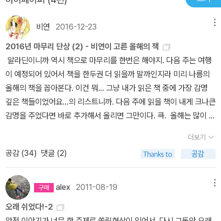
비연
2016-12-23
메뉴
2016년 마무리 단상 (2) - 비연이 고른 올해의 책
알라딘이니까 역시 책으로 마무리를 한번은 해야지. 다음 주는 여행
이 예정되어 있어서 책을 한두권 더 읽을까 말까인지라 미리 나름의
올해의 책을 꼽아본다. 이건 뭐... 그냥 내가 읽은 책 중에 가장 감명
깊은 책들이었어요...의 리스트니까. 다음 주에 읽을 책이 내게 크나큰
감명을 주었다면 바로 추가해서 올리면 그만이다. 큭. 올해는 많이 읽
겠어.. 라고 작심까지 했는데도 계획에 한참 못 미치는 권수인지라. 물
더보기
론 뭔가를 양으로 승부한다는 것이 좋은 것이냐... 라고 묻는다면 할
공감 (
34
)
댓글 (2)
말은 없다. 책은 質이지. 하지만 가끔 量도 중요하니까. 그리고 난 읽
고 싶은 책이 많으니까. 내년의 목표도 정해야 하지만, 일단 올해부터
마무리하고. 꼽아보니 11권 정도 된다. 작년엔 7권 꼽았더랬는데. 늘
alex
2011-08-19
메뉴
었네. *** 소설류 1. 목로주점 (에밀 졸라) - 프랑스 에밀 졸라의
오래 쉬었다!-2
이 소설은, 올해 마지막달에 큰 소득이었다. 너무 비참할까봐 선듯 손
앞전 이야기가 너무 한 주제로 쏠림현상이 있어서, 다시 그동안 오래