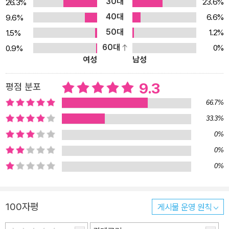
~) <20세기 소년>(2000~) 등의 대표작은 우리나라에서도 모두 번
30대
23.6%
26.3%
역 · 출간되어 큰 인기를 누리고 있다. 제35회 소학관 만화상, 제3회
40대
6.6%
9.6%
데츠카 오사무 문화상, 제46회 소학관 만화상, 제25회 코단샤 만화
50대
1.2%
1.5%
상, 제48회 소학관 만화상, 제9회 데즈카 오사무 문화상 만화 대상
60대
0%
0.9%
등을 수상하였다.
여성
남성
9.3
평점 분포
66.7%
33.3%
0%
0%
0%
100자평
게시물 운영 원칙