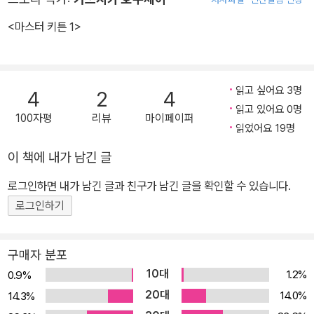
각광을 받고 있으며, 서구적인 내용이 많다. 어려서부터 자신은 지극
히 현실적이라고 생각했기에 만화가로서의 성공를 꿈꾸기보다는 경
<마스터 키튼 1>
제학을 전공했다. 하지만 만화에 관심이 많이 있어서 소학관에 취직
해 만화기자 같은 것을 해 보려고 면접을 보러 갔다, 편집자의 눈에 띄
어 소학관 주체 공모전에 응모해 수상을 하게 된다. 이후 베트남 퇴역
읽고 싶어요 3명
4
2
4
군인이 전투 인스트럭트로 활약하며 범죄와 협박으로부터 의뢰인들
읽고 있어요 0명
100자평
리뷰
마이페이퍼
을 보호하는 작품 「파인애플 아미」를 시작으로 호러물의 스피드를 극
읽었어요 19명
한까지 밀어 부친 스릴러 만화 「몬스터」를 그리며, 일본 최고의 만화
이 책에 내가 남긴 글
가 중의 한 사람으로 성장하였다. 뛰어난 장면전환 능력과 완벽한 연
출을 자랑하는 우라사와 나오키의 작품은 고전적인 면과 현대적인 면
로그인하면 내가 남긴 글과 친구가 남긴 글을 확인할 수 있습니다.
이 적절하게 배치되어 독자들에게 크게 어필하고 있다. 너무도 새로
로그인하기
운 스타일이 아니면서도, 진부한 과거를 답습하는 스테레오타입의 한
계를 극복한 점, 마치 영화의 이미지를 종이에 옮겨 놓은듯한 비주얼
구매자 분포
한 장면전환 등은 그를 아무리 읽어도 물리지 않는 현대 만화사의 거
10대
1.2%
0.9%
장으로 우뚝 서게 한다. <파인애플 아미>(1985) <야와라>(1987
20대
14.0%
~) <마스터 키튼>(1988~) <Happy!>(1994~) <몬스터>(1995
14.3%