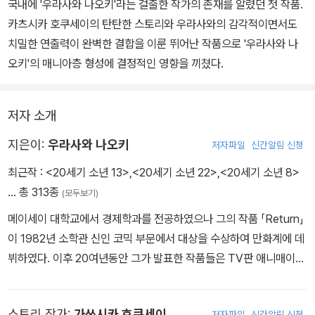
국내에 '우라사와 나오키'라는 걸출한 작가의 존재를 알렸던 첫 작품.
카츠시카 호쿠세이의 탄탄한 스토리와 우라사와의 감각적이면서도
치밀한 연출력이 완벽한 결합을 이룬 뛰어난 작품으로 '우라사와 나
오키'의 매니아층 형성에 결정적인 영향을 끼쳤다.
저자 소개
지은이:
우라사와 나오키
저자파일
신간알림 신청
최근작 :
<20세기 소년 13>
,
<20세기 소년 22>
,
<20세기 소년 8>
… 총 313종
(모두보기)
메이세이 대학교에서 경제학과를 전공하였으나 그의 작품 「Return」
이 1982년 소학관 신인 코믹 부문에서 대상을 수상하여 만화계에 데
뷔하였다. 이후 20여년동안 그가 발표한 작품들은 TV판 애니매이션
로 제작되어 대중적 인기를 누렸을 뿐 아니라, 동시에 매니아 층으로
부터도 폭발적인 지지를 얻었다. 탄탄한 스토리와 깔끔한 그림체로
스토리 작가:
가쓰시카 호쿠세이
저자파일
신간알림 신청