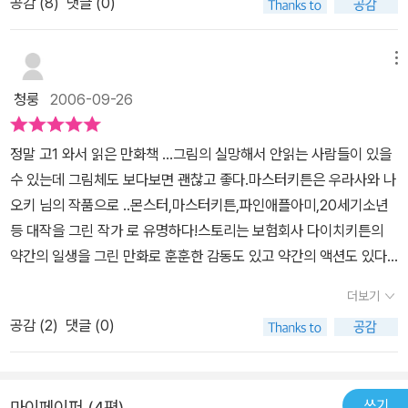
공감 (
8
)
댓글 (0)
고하시길.. + 영국 Independent지 : Found: Europe's oldest civi
lisation+ 굿데이 : 유럽에서 가장 오래된 고대문명지 발견
메뉴
청룽
2006-09-26
정말 고1 와서 읽은 만화책 ...그림의 실망해서 안읽는 사람들이 있을
수 있는데 그림체도 보다보면 괜찮고 좋다.마스터키튼은 우라사와 나
오키 님의 작품으로 ..몬스터,마스터키튼,파인애플아미,20세기소년
등 대작을 그린 작가 로 유명하다!스토리는 보험회사 다이치키튼의
약간의 일생을 그린 만화로 훈훈한 감동도 있고 약간의 액션도 있다.
무엇보다도 스토리 .. 역시 스토리 하나는 최강이다 보면 좋은 책이고
더보기
성인만화 라지만 야한 장면은 없다.이책은 소장하고 있다..정말 재밌
공감 (
2
)
댓글 (0)
는 책이고 꼭 읽어 보길 권하는 책이다~!
쓰기
마이페이퍼 (4편)