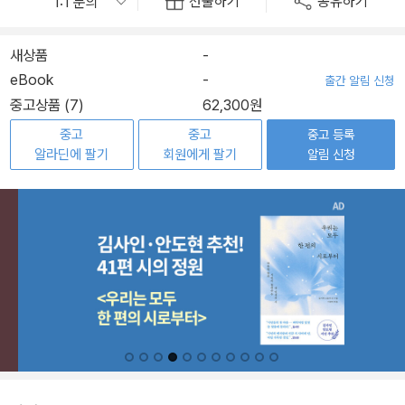
선물하기
공유하기
새상품
-
eBook
-
출간 알림 신청
중고상품 (7)
62,300원
중고
중고
중고 등록
알라딘에 팔기
회원에게 팔기
알림 신청