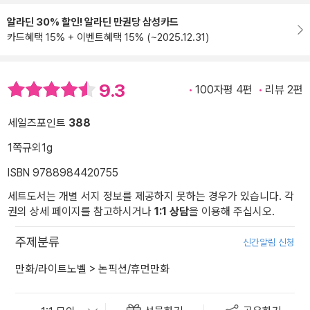
알라딘 30% 할인! 알라딘 만권당 삼성카드
카드혜택 15% + 이벤트혜택 15% (~2025.12.31)
9.3
100자평 4편
리뷰 2편
세일즈포인트
388
1쪽
규외
1g
ISBN 9788984420755
세트도서는 개별 서지 정보를 제공하지 못하는 경우가 있습니다. 각
권의 상세 페이지를 참고하시거나
1:1 상담
을 이용해 주십시오.
주제분류
신간알림 신청
만화/라이트노벨
>
논픽션/휴먼만화