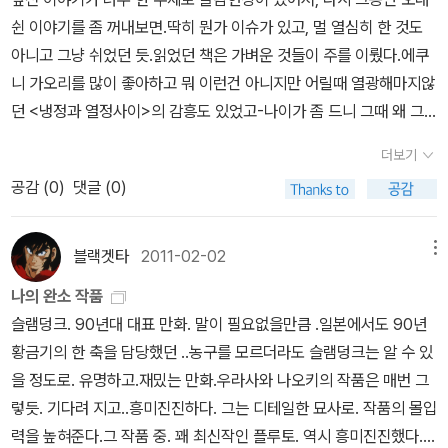
을 내밀지 못했던 책인데, 상당히 사실적이고 그러면서도 마냥 바닥
쉰 이야기를 좀 꺼내보면.딱히 뭔가 이슈가 있고, 멀 열심히 한 것도
을 치는 문제도 아니라서 굉장히 몰입하여 재미나게 읽었다... 이런 내
아니고 그냥 쉬었던 듯.읽었던 책은 가벼운 것들이 주를 이뤘다.에쿠
용이 재미나다고 할 수 있겠는가. 한 여성이 가난에서 벗어나기 위해
니 가오리를 많이 좋아하고 뭐 이런건 아니지만 어릴때 열광해마지않
애쓰다가 벗어났나 싶더니 그 자유와 풍요에 매몰되어 결국 나락으로
던 <냉정과 열정사이>의 감흥도 있었고-나이가 좀 드니 그때 왜 그
떨어지게 된다는 이야기. 그 주변의 많은 서민들이 살아가는 모습. 술
렇게 재밌었던고~란 이해불감증이... 요즘 다시 읽어보니 통 재미가
과 빈곤과 질투와 시기와 분노와 자포자기들. 그 모습들이 마치 영화
더보기
없더라고..-건조하면서 심플한, 그리고 무엇보다아주 쉽게 머리 식히
를 보듯이 선명하게 머릿 속에 그려졌더랬다. 어떻게 이런 글을 쓰나
공감 (
0
)
댓글 (0)
는글을 좀 다시 읽어보자란 생각에 주문해 봄.역시 다시 읽었더니 잡
싶을 정도로 감탄... 20권짜리 이 총서 중에서 유명하다는 <제르미날
지 술술 넘기듯-실제 여성지에 기고했던 연재글이라고 하더이다- 읽
>, <인간짐승>, <나나>는 무조건 보관함에 넣어두었다. 내년에 이
힘. 미혼으로선 알 도리 없는 저멀리 유부의 세상을 잠시잠깐 맛봄.그
블랙겟타
2011-02-02
메뉴
중 한 두 작품은 꼭 접해 보리라... 심지어 요즘은 때맞춰 세잔과의 우
러나 <반짝 반짝 빛나는> 기타등등의 내가 싫어하는 소재의 글로 쓴
정을 그린 영화까지도 등장하였으니. 이 영화도 한번 봐야 하나 싶다.
나의 완소 작품
소설들은 전연 읽고 싶어지지 않음.특가도서였어요. 네. 그래서 샀어
드레퓌스 사건으로 말년에 궁지에 몰렸었던 에밀 졸라로만 알고 있었
슬램덩크. 90년대 대표 만화. 말이 필요없을만큼 .일본에서도 90년
요.재밌게 읽어보긴 했는데, 사실 마구마구 도움이 되진 않았음.물론
는데, 대단한 문학가였음을 재발견한 책이었다. 이제까지 에밀 졸라
황금기의 한 축을 담당했던 ..농구를 모르더라도 슬램덩크는 알 수 있
이지성씨의 책들이나-딴지 금물입니다. 저의 순수한 사견임-기타 자
의 책을 읽지 않았다는 것에 대해서도 내심 놀라고. 다른 프랑스 작가
을 정도로. 유명하고.재밌는 만화.우라사와 나오키의 작품은 매번 그
기계발서들보다는 재밌게 읽었는데 나의 미래에 마구 도움은 안되보
들의 책은 그렇게 읽어댔으면서 말이다. ※ 내년에 찜해둔 에밀 졸라
렇듯. 기다려 지고..흥미진진하다. 그는 디테일한 묘사로. 작품의 몰입
임. 전에 읽었던다음의 책이 생각남.바로 이 책. 책 제목만 보면 어릴
의 책들 2. 풍아송 (옌롄커) - 중국 묘하게 중국 작가가 쓴 책
력을 높혀준다.그 작품 중. 꽤 최신작인 플루토. 역시 흥미진진했다.철
때 열공하듯 성실근면 똑바로 일하란말야-이런 류의 책같지만 막상