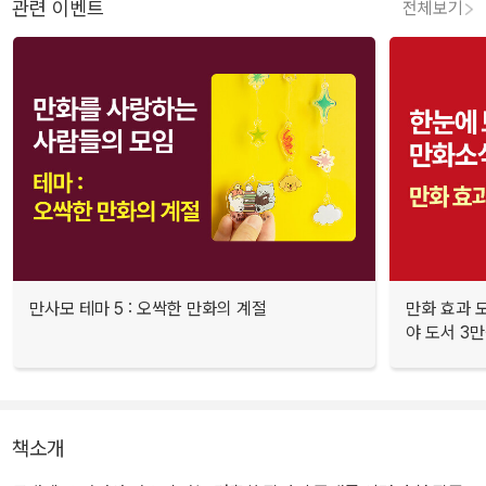
관련 이벤트
전체보기
만사모 테마 5 : 오싹한 만화의 계절
만화 효과 모
야 도서 3만
책소개