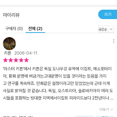
쓰기
마이리뷰
구매자 (0)
전체 (2)
메뉴
키튼
2006-04-11
'마스터 키튼'에서 키튼은 독일 도나우강 유역에 이집트, 메소포타미
아, 황화 문명에 버금가는고대문명이 있을 것이라는 믿음을 가지
고 연구를 계속하죠. 만화같은 설정이라고만 믿었었는데 근데 이게
사실로 밝혀질 것 같습니다. 독일, 오스트리아, 슬로바키아의 여러 도
시들을 포함하는 방대한 지역에서이집트 피라미드보다 2천년이나 앞
선 기원전 4800∼4600년경 건설된 것으로 보이는150개가 넘는
더보기
대형 사원들이 발굴되었다고 합니다. 자세한 내용은 아래 기사를 참