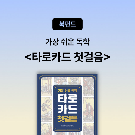
은 책을 만났다. 나가오카 겐메이는 블로그 글 모음, 일기 모음. 인데,
굳이 공자왈 맹자왈 하지 않아도 마음으로 느끼게 해 준 책. 그것이 이
도무지 기억도 안나는 먼 히스토리의 일이라 그런지 소설을 읽어야겠
앞으로 나의 사회인 생활에 바이블로 삼고 싶은 책이다. 하얀책,노란
책 <스토너> 였다. 영어로도 꼭 완독하고 싶다. 원어가 주는 맛을 느
다는 결심에 놀면서 사봤더니..김탁환선생님의 사사를 받았다고 공표
책,빨간책 이미 예전에 사 두었는데, 이제야 읽고 있다. 카테고리까지
끼고 싶어서. 이렇게 골라보니, 프랑스, 미국, 중국, 한국 소설 한
하였듯, 왜 나는 김탁환의 전작 <노서아 가비>가 생각나는 것일까?<
만들었으니, 두고두고 글 올릴듯. 나가오카 겐메이의 글을 읽으면서
권씩을 고른 격이 되었다. 재밌네. 인문/에세이류 5. 멀고도 가까운
노서아 가비>는 소재만으로도 읽어볼 만 하고 시나리오 작업을 거친
문마에의 글과 말이 종종 겹쳐 떠오른다. 완전연소로 최고에 오른 자
(리베카 솔닛) 인문/에세이류에서는 올해 내게 가장 큰 감동을 준 책
다면 영화화하면 재미날 듯 한데-으허허 책띠지에 영화화결정이라고
들의 공통점이라고 생각해.프리모 레비 <지금이 아니면 언제?> ♥♥
이었다. 작가의 상처와 어머니의 모습이 겹쳐져서 아릿한 느낌을 자
되있네그려-사실 <리진>이랑느낌도 겹치고. 여튼 세 소설 모두 쉬운
♥♥♥ 말로도 글로도 표현할 수 없는 슬픔과 감동나가오카 겐메이 <
아내던 글이었다. 평범하지 않은 정신세계가 엿보이지만, 또 어느 순
소설책이다. 깊이는 얕고 저자의 노력과 피땀이 어떤지 알기에 쉽게
디자이너 생각 위를 걷다> ♥♥♥♥♥ 당분간(1년일지 10년일지..)
간 나의 어떤 모습들을 떠오르게 하는 글들. 이런 글을 잘 쓴 에세이라
예단해버리진 않겠노라며.(그치만..내취향은 아니라는..) 이러다 건진
사회인 바이블. d & department 사장, 디자이너의 디자인과 사회.
고 하지 않을까 생각햇었다. 스스로의 상처에 대해, 특히 어릴 적의 상
한 권의 책.음... 예의 에코님의 글쓰기타입에 비추어 그나마 쉽게 서
개인과 일에 대한 일기. 지금 읽고 있는 책은 ..C.J. 샌섬의 <수도원의
처, 부모에게서 받은 상처를 얘기할 때 사람들은 상당히 감상적이 되
두를 열어간다. 재밌게 절반 정도를 읽고, 중반 이후 리스트들을 힘겨
죽음>어게인 헨리 8세와 앤 블린, 크롬웰. 그 중에서도 크롬웰은 꽤
고 글이 너저분해진다. 조절되지 않은 감정들이 얼룩덜룩하게 묻어난
이 읽어갔다는. 그래도 에코의 글쓰기의 옆 모습을 볼 수 있는 느낌이
중요하게 나온다. 이 시대를 다룬 시대물에 크롬웰이 안 중요할리가.
다고나 할까. 하지만 레베카 솔닛은 참 정제되고 차분하게 '극복'이란
어서 좋았음.그리고 또 쉬면서 마스터키튼 전권(1~18)을 슬쩍 다시
얼마전에 크롬웰을 주인공으로 다룬 부커상 수상작 <울프홀>을 읽었
걸 하는 자신의 모습을 그려내고 있다. 그게 마음에 들었고 와닿았더
한번 훑어본 재미? 최근 산 만화책 중 가장 좋았음. 물론 작가가 다시
다. 절대로 두 번 이상 읽어야겠다. 생각하는 책. 호불호를 떠나서, 문
랬다. 6. 전쟁은 여자의 얼굴을 하지 않았다 (스베틀라나 알렉
복기하고 복기하는 캐릭터 그림때문에 자꾸 등장인물에 혼동이 생기
장들과 장면들이 그렇다. 그 후에 읽은 프리모 레비의 <지금이 아니
시예비치) 노벨상 탔다고 무조건 좋아라 하던 시절은 지났다. 하지
지만.잘 만든 책임엔 분명하다.아, 또 뭔가 이랬다 저랬다하면서 무한
면 언제?>에도 헨리 8세 이야기가 얼핏 나온다. 말하자면 세줄요약
만 이 책은, 에세이라 하기에도 인문학이라 하기에도 그 어느 쟝르에
연상을 반복하니 금새 인용 리스트가 길어지는구만.영화도 최근에 나