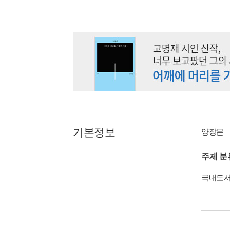
기본정보
양장본
주제 분
국내도