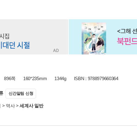
896쪽
160*235mm
1344g
ISBN : 9788979660364
류
신간알림 신청
서
>
역사
>
세계사 일반