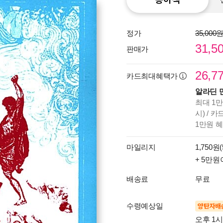
정가
35,000
31,5
판매가
26,7
카드최대혜택가
알라딘 
최대 1만
시) / 
1만원 
마일리지
1,750원(
+ 5만원
배송료
무료
수령예상일
양탄자배
오후 1