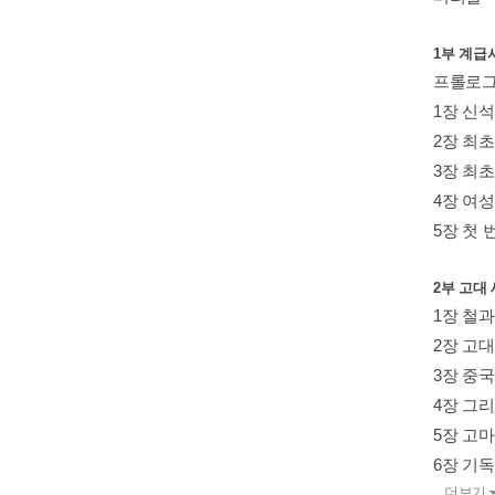
1부 계급
프롤로그
1장 신석
2장 최
3장 최
4장 여성
5장 첫 
2부 고대
1장 철과
2장 고대
3장 중
4장 그
5장 고
6장 기
더보기