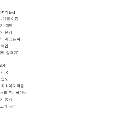
사회의 등장
: 계급 이전
기 '혁명'
초의 문명
초의 계급 분화
 억압
번째 '암흑기'
 세계
 제국
 인도
국 최초의 제국들
리스의 도시국가들
마의 흥망
독교의 등장