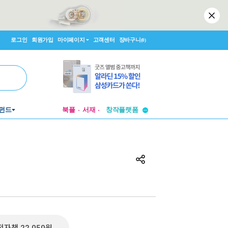
로그인
회원가입
마이페이지
고객센터
장바구니
(0)
투비컨티뉴드
펀드
북플
서재
창작플랫폼
투비컨티뉴드