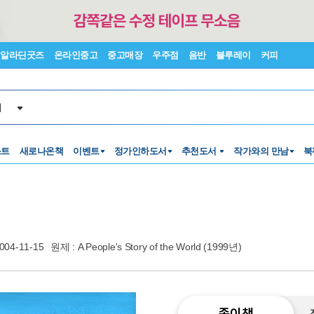
알라딘굿즈
온라인중고
중고매장
우주점
음반
블루레이
커피
서
스트
새로나온책
이벤트
정가인하도서
추천도서
작가와의 만남
북
004-11-15
원제 : A People's Story of the World (1999년)
종이책