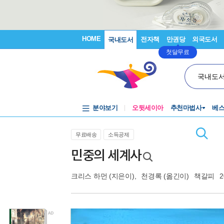
HOME
전자책
만권당
외국도서
국내도서
첫달무료
국내도
분야보기
오뒷세이아
추천마법사
베
무료배송
소득공제
민중의 세계사
크리스 하먼
(지은이),
천경록
(옮긴이)
책갈피
2