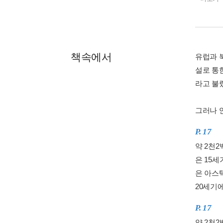
책속에서
유럽과 
설로 통
라고 불
그러나 연
P. 17
약 2천
은 15
은 아스
20세기에
P. 17
약 2천