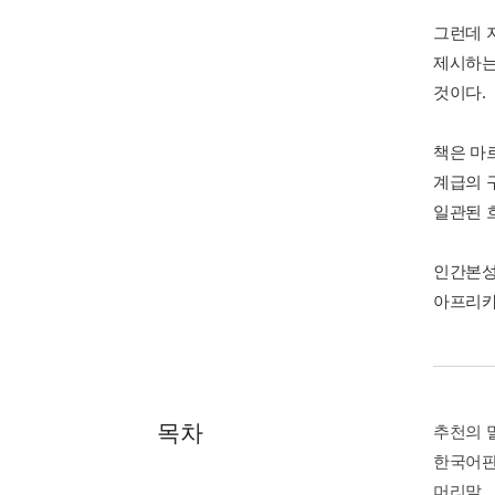
그런데 
제시하는
것이다.
책은 마
계급의 
일관된 
인간본성의
아프리카
목차
추천의 
한국어판
머리말