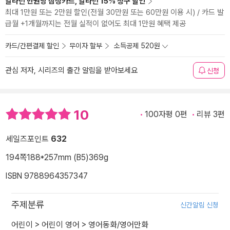
알라딘 만권당 삼성카드, 알라딘 15% 청구 할인
최대 1만원 또는 2만원 할인(전월 30만원 또는 60만원 이용 시) / 카드 발
급월 +1개월까지는 전월 실적이 없어도 최대 1만원 혜택 제공
카드/간편결제 할인
무이자 할부
소득공제 520원
관심 저자, 시리즈의 출간 알림을 받아보세요
신청
10
100자평 0편
리뷰 3편
세일즈포인트
632
194쪽
188*257mm (B5)
369g
ISBN 9788964357347
주제분류
신간알림 신청
어린이
>
어린이 영어
>
영어동화/영어만화