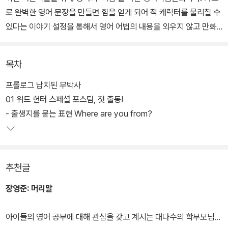
로 완벽한 영어 문장을 만들면 힘을 얻게 되어 적 캐릭터를 물리칠 수
있다는 이야기 설정을 통해서 영어 어법의 내용을 외우지 않고 만화
를 읽으며 자연스럽게 습득할 수 있도록 구성했다.
목차
22권의 학습 주제는 ‘장소 표현’이다. 상대방의 현재 위치를 묻고 답
하는 것부터 시작해 출생지를 묻는 표현, 헷갈리기 쉬운 층수 표현, 그
프롤로그 납치된 무박사
리고 장소 부사와 장소 전치사까지 실제 학교 시험에 자주 등장하는
01 워드 헌터 스페셜 포스팀, 첫 출동!
어법을 배울 수 있다. 한층 강해진 워드 마스터와 그에 맞서는 워드 헌
- 출생지를 묻는 표현 Where are you from?
터 스페셜 포스팀의 영어 문장 공격을 따라가다 보면, 어느새 다양한
장소 표현들이 머릿속에 들어와 있을 것이다.
추천글
장영준:
머리말
아이들의 영어 공부에 대해 관심을 갖고 계시는 대다수의 학부모님들