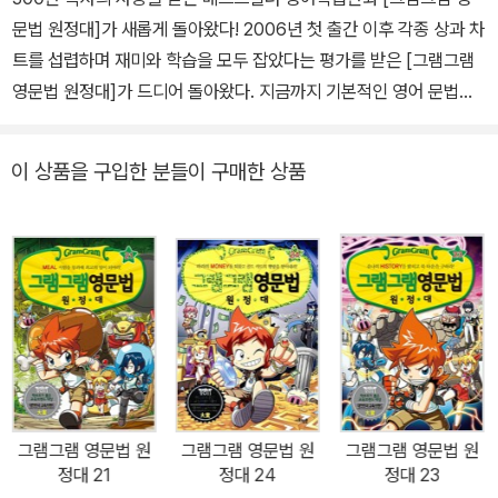
서 공부하는 경우가 많지 않습니다. 그러나 앞의 예에서 살펴보았듯
문법 원정대]가 새롭게 돌아왔다! 2006년 첫 출간 이후 각종 상과 차
이 어법을 알아야 정확하고 올바른 진짜 영어를 구사할 수 있습니다.
트를 섭렵하며 재미와 학습을 모두 잡았다는 평가를 받은 [그램그램
영문법 원정대]가 드디어 돌아왔다. 지금까지 기본적인 영어 문법을
그런데 이 어법이라는 게 워낙 다양한 경우들이 있다 보니 하나의 규
배우는 데 집중했다면, 새로 시작한 19권부터는 문법을 알더라도 실
칙이나 패턴처럼 익힐 수가 없고 경우의 수마다 외워야 합니다. 영어
제 영어 문장 만들기를 어려워하는 독자들을 위해 ‘어법’까지 다룬다.
가 외국어인 이상 필요한 부분은 일부러 외울 수밖에 없기 때문입니
이 상품을 구입한 분들이 구매한 상품
영어는 사람들이 실제로 사용하는 ‘언어’이니만큼, 일반적인 문법 규
다. 하지만 억지로 외운 내용은 쉽게 잊어버리기 마련이지요. 더구나
칙과 사전적인 단어의 뜻만으로는 이해하기 어려운 관용적인 표현과
어법처럼 어마어마한 양을 외운다고 생각하면 어렵게만 느껴질 것입
단어의 쓰임새가 많이 존재한다. 이런 것들을 어법이라고 한다. 어법
니다. 이때 가장 확실한 방법은 자꾸 반복하고 접함으로써 자연스럽
은 정확하고 올바른 영어를 구사하기 위해 반드시 알아야 하지만, 그
게 몸에 배도록 하는 것입니다. 그러려면 무엇보다 공부 과정이 재미
양이 너무도 방대해 자칫 억지로 외우다 영어 자체에 대한 흥미를 잃
있어야 합니다.
을 수도 있다. 다시 돌아온 [그램그램 영문법 원정대]는 카드로 완벽
한 영어 문장을 만들면 적을 물리칠 수 있다는 설정을 통해, 외우지 않
다시 시작하는 <그램그램 영문법 원정대>는 반복해서 보며 어법에
고도 만화를 읽으며 문장 속 어법을 자연스럽게 습득할 수 있도록 구
익숙해질 수 있도록 재미있는 이야기로 꾸며져 있습니다. 아이들에게
성됐다. 독자는 재미있는 이야기를 읽으면서 자신도 모르는 사이에
신선하게 다다갈 수 있도록 새로운 만화가 선생님들과 힘을 모았고,
그램그램 영문법 원
그램그램 영문법 원
그램그램 영문법 원
영어 문장 만드는 훈련을 반복하게 되고, 영어에 대한 자신감을 키워
오랫동안 정들었던 친구들 대신 ‘곤’, ‘유나’, ‘블루’, ‘윙 피그’라는 새로
정대 21
정대 24
정대 23
갈 것이다. 이번 [그램그램 영문법 원정대] 22권의 학습 주제는 ‘장소