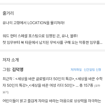
은 이런 고민을 많이 하십니다. “아이가 영문법 공부도 열심히 하고
영단어도 나름 많이 외우는데 막상 독해나 작문, 회화 문제를 풀 때 자
줄거리
주 틀려요. 왜 그런 걸까요?”
유나의 고향에서 LOCATION을 물리쳐라!
문법과 단어를 알면 영어가 해결될 줄 알았는데 그렇지 않아 답답하
다는 하소연입니다. 왜 그럴까요? 그것은 영어가 사람들이 실제로 사
워드 헌터 스페셜 포스팀으로 임명된 곤, 유나, 블루!
용하는 ‘언어’이기 때문입니다. 그래서 일반적인 문법 규칙과 사전적
첫 임무부터 북 타운에서 납치된 무박사를 구해 오는 막중한 임무를
인 단어의 뜻만으로는 알기 어려운 ‘언어 관습’들이 많이 존재하기 때
맡게 된다.
문이지요.
그런데 1급 위험 지역인 북 타운으로 향하는 버스에서 유나의 표정은
저자 소개
왠지 어둡기만 하고,
시간을 묻고 답하는 기본적인 상황을 예로 들어 볼까요?
북 타운을 파괴하는 쌍둥이 워드 마스터들은 이전과는 차원이 다른
그림:
김덕영
저자파일
신간알림 신청
힘을 갖고 있다.
최근작 :
<세상을 바꾼 글로벌리더 50인의 특강>
,
<세상을 바꾼 수학
“What time is it?”
자유자재로 장소 마법을 쓰는 쌍둥이에게 대항하기 위해 곤 일행은
자 50인의 특강>
,
<세상을 바꾼 여성 리더 50인>
… 총 157종
(모두
“It’s a quarter past two.”/ “It’s a quarter to two.”
팀을 나누기로 하는데…
보기)
What 의문문으로 몇 시인지를 묻고, 평서문 it’s~로 답하는 아주 일
어린이들이 밝고 즐겁게 자라길 바라는 마음으로 상상력을 자극하는
스페셜 포스팀 첫 출동, 서서히 밝혀지는 유나의 과거!