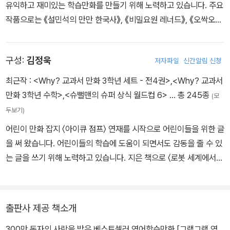
상적인 문장입니다. 이 대화에서 문법적으로 특별히 어려운 부분은
유익하고 재미있는 학습만화를 만들기 위해 노력하고 있습니다. 주요
없습니다. 단어도 쉬운 편에 속하고요. 그러나 대답하는 이가 정확히
작품으로는 《설민석의 만만 한국사》, 《비밀요원 레너드》, 《오싹오싹
몇 시를 말하고 있는지 아는 아이들은 생각보다 많지 않을 것입니다.
공포 체험 스쿨버스》 등이 있습니다.
구성:
김정욱
영어에서는 시간을 표현할 때, 시를 기준으로 그로부터 몇 분 전, 몇
저자파일
신간알림 신청
분 후를 말하는 관습이 있습니다. 위 예문에서는 ‘2시’가 기준이지요.
최근작 :
<Why? 교과서 만화 3학년 세트 - 전4권>
,
<Why? 교과서
전치사 past와 to의 경우 시간 표현에서는 after, before처럼 해석
만화 3학년 수학>
,
<슈뻘맨의 슈퍼 상식 월드컵 6>
… 총 245종
(모
해야 하고요. 또한 여기서 quarter는 한 시간의 1/4, 즉 15분이란 뜻
두보기)
인데, 이는 시간을 덩어리 개념으로 표현하는 영어의 관습이 반영된
어린이 만화 잡지 〈아이큐 점프〉 연재를 시작으로 어린이들을 위한 글
것입니다. 이 모든 것을 알아야 “It’s a quarter past two.”는 ‘2시 1
을 써 왔습니다. 어린이들의 학습에 도움이 되면서도 감동을 줄 수 있
5분’, “It’s a quarter to two.”는 ‘1시 45분’을 의미한다는 것을 이
는 글을 쓰기 위해 노력하고 있습니다. 지은 책으로 〈로봇 세계에서
해할 수 있습니다.
살아남기〉 〈에너지 위기에서 살아남기〉와 〈그램그램 영문법 원정대〉
〈설민석의 세계사 대모험〉 시리즈 등이 있습니다.
이처럼 영어권 사람들이 자주 사용하는 관용적인 표현과 단어의 쓰임
새를 ‘어법’이라고 합니다. 어법은 크게 보면 문법에 속한다고 볼 수
출판사 제공 책소개
있는데, 품사 중심의 우리나라 문법 교육에서는 어법을 따로 정리해
300만 독자의 사랑을 받은 베스트셀러 영어학습만화 [그램그램 영