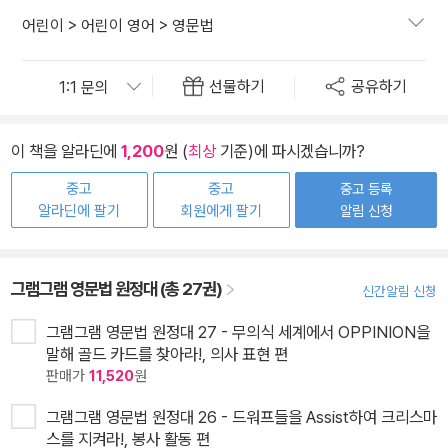
어린이
>
어린이 영어
>
영문법
선물하기
공유하기
이 책을 알라딘에
1,200
원 (
최상
기준)에 파시겠습니까?
중고
중고
중고 등록
알라딘에 팔기
회원에게 팔기
알림 신청
그램그램 영문법 원정대 (총 27권)
신간알림 신청
그램그램 영문법 원정대 27 - 무의식 세계에서 OPPINION을
말해 골드 카드를 찾아라!, 의사 표현 편
판매가
11,520
원
그램그램 영문법 원정대 26 - 드워프들을 Assist하여 크리스마
스를 지켜라!, 봉사 활동 편