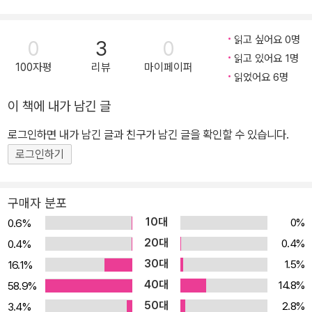
운 친구들이 등장합니다. ‘건’, ‘빛나’, ‘피오’ 못지않게 의욕적이고 활
표현’이다. 상대방의 현재 위치를 묻고 답하는 것부터 시작해 출생지
기찬 친구들이지요.
를 묻는 표현, 헷갈리기 쉬운 층수 표현, 그리고 장소 부사와 장소 전
읽고 싶어요 0명
0
3
0
치사까지 실제 학교 시험에 자주 등장하는 어법을 배울 수 있다. 한층
읽고 있어요 1명
자, 이제 새로운 친구들과 함께 새로운 모험을 떠나 볼까요? 다시 시
100자평
리뷰
마이페이퍼
강해진 워드 마스터와 그에 맞서는 워드 헌터 스페셜 포스팀의 영어
읽었어요 6명
작하는 <그램그램 영문법 원정대>의 박진감 넘치는 모험 이야기를
문장 공격을 따라가다 보면, 어느새 다양한 장소 표현들이 머릿속에
통해, 따분한 영어 공부로 답답해하던 아이들과 부모님들이 가슴이
이 책에 내가 남긴 글
들어와 있을 것이다.
탁 트이는 새로운 영어 세상과 만날 수 있기를 간절히 바랍니다.
로그인하면 내가 남긴 글과 친구가 남긴 글을 확인할 수 있습니다.
로그인하기
구매자 분포
10대
0%
0.6%
20대
0.4%
0.4%
30대
1.5%
16.1%
40대
14.8%
58.9%
50대
2.8%
3.4%