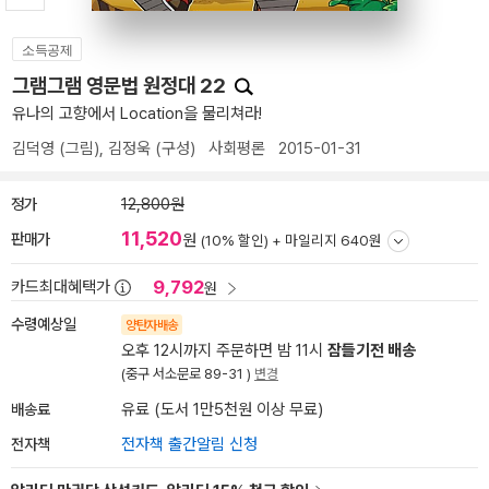
소득공제
그램그램 영문법 원정대 22
유나의 고향에서 Location을 물리쳐라!
김덕영
(그림),
김정욱
(구성)
사회평론
2015-01-31
정가
12,800원
11,520
판매가
원
(10% 할인) +
마일리지 640원
9,792
카드최대혜택가
원
수령예상일
양탄자배송
오후 12시까지 주문하면 밤 11시
잠들기전 배송
(중구 서소문로 89-31 )
변경
배송료
유료 (도서 1만5천원 이상 무료)
전자책
전자책 출간알림 신청