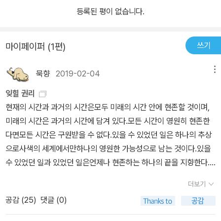
등록된 평이 없습니다.
쓰기
마이페이퍼 (1편)
묵향
2019-02-04
메뉴
잊힐 권리
현재의 시간과 과거의 시간은모두 미래의 시간 안에 현존할 것이며,
미래의 시간은 과거의 시간에 담겨 있다.모든 시간이 영원히 현존한
다면모든 시간은 구원받을 수 없다.있을 수 있었던 일은 하나의 추상
으로사색의 세계에서만하나의 영원한 가능성으로 남는 것이다.있을
수 있었던 일과 있었던 일은언제나 현존하는 하나의 끝을 지향한다.
발자국 소리는 기억 속에서 메아리친다.우리가 가지 않은 길을 따라
더보기
한 번도 열어보지 않은 문을 향하여Time present and time pastA
공감 (
25
)
댓글 (0)
re both perhaps present in time future,And time future cont
ained in time past.If all time is eternally presentAll time is un