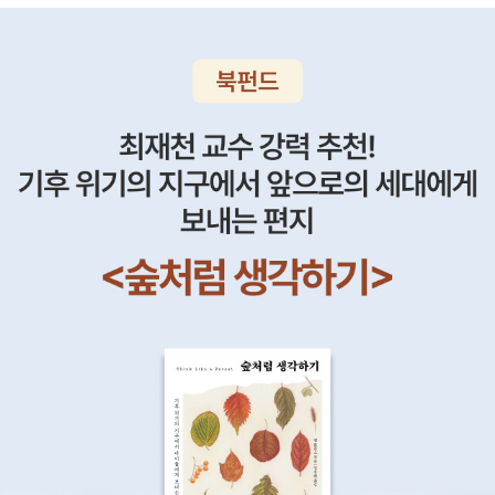
정되면서 어떻게 바뀌었는지 모르겠다. 알라딘에도 개정 여부가 반영
되지 않은 것 같다). 그래도 지은이가 평범한 재료를 가지고도 새로운
걸 원체 잘 버무려내는 분이라, 취할 부분들이 없지 않다. 참고로, 요
즘은 어법에 맞게 주로 '잊힐 권리'로 옮기는데, 이 개념이 주목받게
된 계기는 지은이의 2007년 논문부터였다. Viktor Mayer-Schoe
nberger, 'Useful Void: The Art of Forgetting in the Age of U
biquitous Computing', KSG Working Paper No. RWP07-02
2 (April 2007). https://ssrn.com/abstract=976541 이따금
썼지만, 최신 논의는 (외국에서) 논문이 나오고, 어느 정도 학문적 토
론을 거쳐 단행본으로 갈무리되고, 좋은 옮긴이를 만나 번역되기까지
를 기다리기보다, 그때그때 따끈따끈한 논문을 바로 읽어야 한다. 국
내에서는 2008년경부터 '잊혀질 권리'가 처음 언급되기 시작한 것으
로 보이는데, 10년 동안 논문이 적잖이 나왔다. 논의가 가장 활발하게
이루어진 곳은 유럽이다. 2012 GDPR(안)에 상세한 규정이 들어가
고 2014. 5. 13. 유럽사법재판소(ECJ) 판결이 나오는 등 국제적으
로도 상당한 반향을 불러 일으켰다. 위 판결에서 ECJ는 검색엔진을