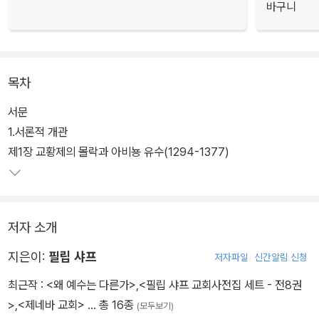
바구니
목차
서문
1.서론적 개관
제1장 교황제의 몰락과 아비뇽 유수(1294-1377)
저자 소개
지은이:
필립 샤프
저자파일
신간알림 신청
최근작 :
<왜 예수는 다른가>
,
<필립 샤프 교회사전집 세트 - 전8권
>
,
<제네바 교회>
… 총 16종
(모두보기)