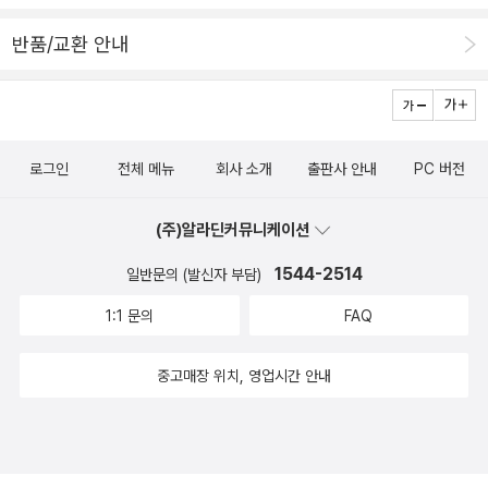
redeemable.What might have been is an abstractionRemai
반품/교환 안내
ning a perpetual possibilityOnly in a world of speculation.W
hat might have been and what has beenPoint to one end,
which is always present.Footfalls echo in the memoryDow
n the passage which we did not takeTowards the door we
로그인
전체 메뉴
회사 소개
출판사 안내
PC 버전
never opened - T. S. Eliot, 「Burnt Norton」, 『네 개의 사중주 F
our Quartets』(1943) 중에서 『빅 데이터가 만드는 세상』을 참 재
(주)알라딘커뮤니케이션
미있게 읽었기에 기대를 갖고 펼쳤다(알라딘에서는 지은이 표기가
'빅토르 마이어 쇤버거'와 '빅토어 마이어 쇤베르거'로 달라서인지 연
1544-2514
일반문의 (발신자 부담)
결되어 있지 않다. 서지정보가 어떤 방식으로 입력되고 분류되는지는
1:1 문의
FAQ
모르지만, 우리나라 작가들도 어처구니없는 오기, 누락, 단절, 잘못된
연결이 이따금 보인다. 인터넷서점으로서는 기본적인 부분이고, 조금
중고매장 위치, 영업시간 안내
만 신경 쓰거나 찾아보면 방지할 수 있는 실수들이어서 아쉽다). 20
09년에 처음 나와 문제의식을 앞장서서 이끌던 책이다 보니, 지금 읽
으면 고민이 설익은 느낌이 난다(번역본도 2011년 7월에 초판 1쇄가
나왔다가 2013년 7월에 개정판이 나왔다고 책 앞장에 써있는데, 개