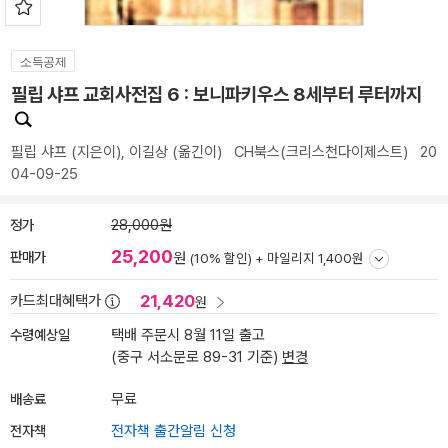
소득공제
필립 샤프 교회사전집 6 : 보니파키우스 8세부터 루터까지
필립 샤프
(지은이),
이길상
(옮긴이)
CH북스(크리스천다이제스트)
20
04-09-25
정가
28,000원
25,200
판매가
원
(10% 할인) +
마일리지 1,400원
21,420
카드최대혜택가
원
수령예상일
택배 주문시 8월 11일 출고
(중구 서소문로 89-31 기준)
변경
배송료
무료
전자책
전자책 출간알림 신청