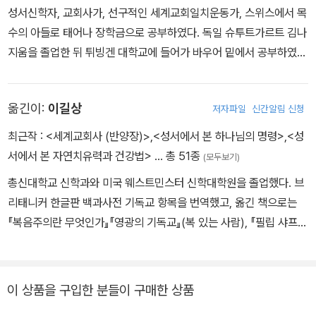
성서신학자, 교회사가, 선구적인 세계교회일치운동가, 스위스에서 목
수의 아들로 태어나 장학금으로 공부하였다. 독일 슈투트가르트 김나
지움을 졸업한 뒤 튀빙겐 대학교에 들어가 바우어 밑에서 공부하였
다. 훗날 할레대학교와 베를린대학교에 들어가 톨룩, 헹스텐베르크,
네안더와 함께 공부하였다. 그는 1844년에 미국 펜실베니아 주 머서
옮긴이:
이길상
저자파일
신간알림 신청
즈버그에 있는 독일 개혁교회 신학교의 교회사 및 성서학 교수로 초
빙을 받았다. 그는 취임 강의를 엮어 만든 [프로테스탄트 신앙의 원
최근작 :
<세계교회사 (반양장)>
,
<성서에서 본 하나님의 명령>
,
<성
칙](1844)에서 기독교 교회사를 프로테스탄트 신앙과 로마 가톨릭
서에서 본 자연치유력과 건강법>
… 총 51종
(모두보기)
신앙이 연합하여 새로운 복음주의적 가톨릭 신앙으로 나아가는 신적
총신대학교 신학과와 미국 웨스트민스터 신학대학원을 졸업했다. 브
인 발전 과정으로 보았다. 이 강의로 이단이라는 비판을 받았으나, 훗
리태니커 한글판 백과사전 기독교 항목을 번역했고, 옮긴 책으로는
날 그러한 비판에서 풀려났다. 그 신학교에 있으면서 네빈과 함께 머
『복음주의란 무엇인가』『영광의 기독교』(복 있는 사람), 『필립 샤프
서즈버그 신학을 형성하였다. 1870년부터 죽을 때까지 뉴욕 유니온
교회사』『루터의 탁상담화』『세계 교회사』(크리스천다이제스트), 『메
신학교 교수를 지냈다. 1866년부터 복음주의 연맹에서 일하는 가운
디치 가문 이야기』(현대지성) 등이 있다.
데 기독교의 일치를 위해 적극적인 활동을 펼쳤다. 1888년 미국교회
이 상품을 구입한 분들이 구매한 상품
사협회를 설립하였고, 이 협회의 초대 회장을 지냈다.