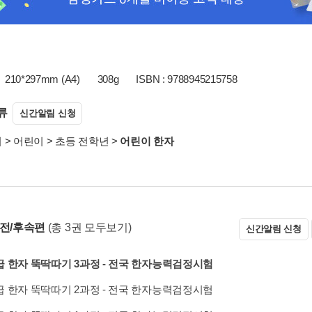
210*297mm (A4)
308g
ISBN : 9788945215758
류
신간알림 신청
서
>
어린이
>
초등 전학년
>
어린이 한자
 전/후속편
(총 3권 모두보기)
신간알림 신청
급 한자 뚝딱따기 3과정 - 전국 한자능력검정시험
급 한자 뚝딱따기 2과정 - 전국 한자능력검정시험