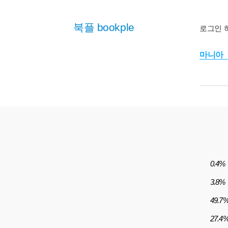
북플 bookple
로그인 
마니아
0.4%
3.8%
49.7
27.4