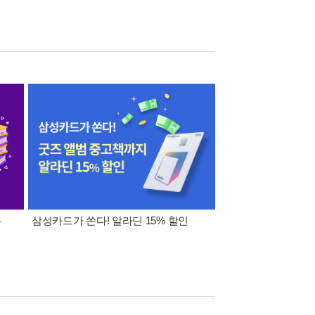
폰
삼성카드가 쏜다! 알라딘 15% 할인
이 달의 적립금 혜택