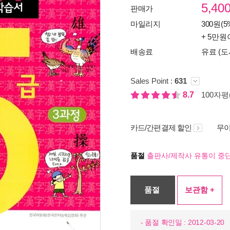
5,40
판매가
마일리지
300원(5
+ 5만원
배송료
유료 (도
Sales Point :
631
8.7
100자평(
카드/간편결제 할인
무이
품절
출판사/제작사 유통이 중단
품절
보관함 +
- 품절 확인일 : 2012-03-20