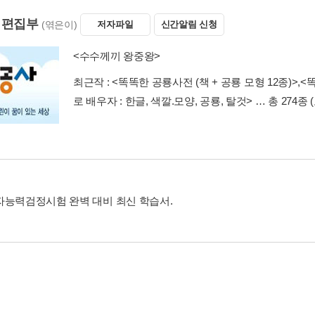
 편집부
(엮은이)
저자파일
신간알림 신청
<수수께끼 왕중왕>
최근작 :
<똑똑한 공룡사전 (책 + 공룡 모형 12종)>
,
<똑
로 배우자 : 한글, 색깔.모양, 공룡, 탈것>
… 총 274종
자능력검정시험 완벽 대비 최신 학습서.