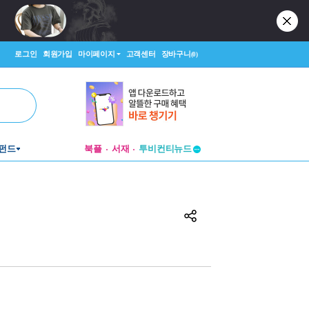
로그인
회원가입
마이페이지
고객센터
장바구니
(0)
펀드
북플
서재
투비컨티뉴드
창작플랫폼
투비컨티뉴드