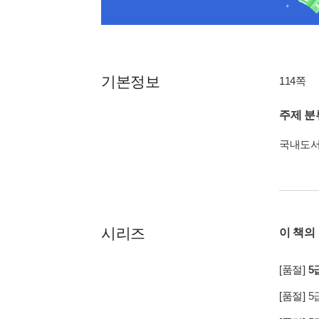
기본정보
114쪽
주제 분
국내도
시리즈
이 책의
[품절]
5
[품절]
5