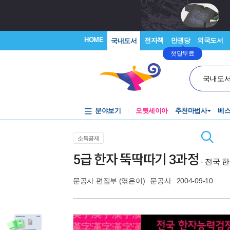
HOME
전자책
만권당
외국도서
국내도서
첫달무료
국내도
분야보기
오뒷세이아
추천마법사
베
소득공제
5급 한자 뚝딱따기 3과정
- 전국
문공사 편집부
(엮은이)
문공사
2004-09-10