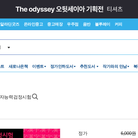
알라딘굿즈
온라인중고
중고매장
우주점
음반
블루레이
커피
서
스트
새로나온책
이벤트
정가인하도서
추천도서
작가와의 만남
북
 한자능력검정시험
정가
6,000원