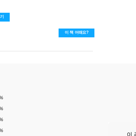
하기
이 책 어때요?
4%
%
3%
6%