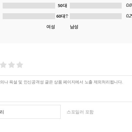
50대
0.
60대
0.
여성
남성
리
스포일러 포함