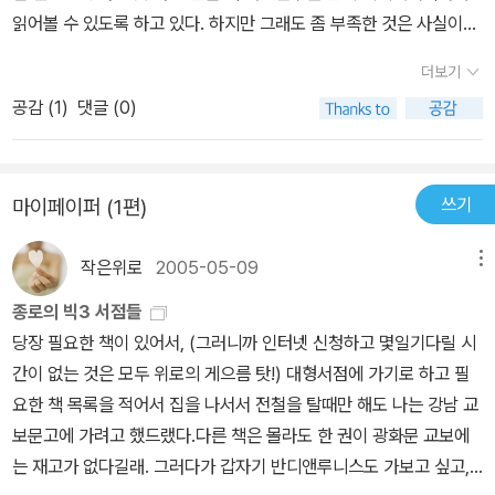
읽어볼 수 있도록 하고 있다. 하지만 그래도 좀 부족한 것은 사실이다.
서론이 길었는데 본론을 얘기하자면 이 책이 이런 단점의 극명한 예
더보기
가 아닐까 생각한다.책의 제목이나 목차에서 느껴지는 이미지가 매우
공감 (
1
)
댓글 (0)
알차보였고 또 많은 사람들이 읽었다고 해서기대감을 갖게해서 선택
하는데 별로 고민을 하지 않았다. 하지만 읽는 내내 돈이 아깝다는 생
각을 지울 수 없었다.그 내용이 특별히 잘 못되었다는 것은 아니다. 분
쓰기
마이페이퍼 (1편)
명 대부분이 일리가 있는 이야기이지만..문제는 너무 당연한 얘기를
책 한권에 걸쳐 풀이를 하고 당위성을 설명하면서심지어는 저자가 설
작은위로
2005-05-09
메뉴
명하는 스타일 이외의 코딩스타일에 대해서는 다소 안좋게 기술하데
있다.노골적으로 표현하지는 않았지만 다른 스타일의 코딩법은 무시
종로의 빅3 서점들
하는 냄새가 난다는 얘기다.저자가 제시하는 코딩스타일은 모두 C언
당장 필요한 책이 있어서, (그러니까 인터넷 신청하고 몇일기다릴 시
어를 기준으로 설명하고 있는데개인적인 생각에 프로그래머의 코딩
간이 없는 것은 모두 위로의 게으름 탓!) 대형서점에 가기로 하고 필
스타일보다는C언어 자체가 여러스타일로 코딩을 하도록 유연성을
요한 책 목록을 적어서 집을 나서서 전철을 탈때만 해도 나는 강남 교
제공하는 것이 더 큰 문제라고 본다.
보문고에 가려고 했드랬다.다른 책은 몰라도 한 권이 광화문 교보에
는 재고가 없다길래. 그러다가 갑자기 반디앤루니스도 가보고 싶고,