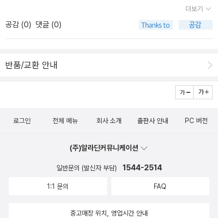
가까운 거리로 서점이, 그것도 대형서점이 세개나 되는 종로로 가기
더보기
로 했다.광화문에서 내려서 먼저 교보문고에 들렀다. 한시간여를 필
공감 (
0
)
댓글 (0)
요도 없는 책들 앞에서 서성이다가(...간만에 온 서점이라...;;;) 역시나
내가 원하던 책 한권이 없음을 먼저 발견하고, 영풍으로 갔다. 웬걸?
영풍에도 없다. 반디앤루니스로 향해서 도서 검색을 해본 결과 원하
반품/교환 안내
던 책이 있음을 발견하고(단, 두권! 다행이도 종로점에만..휴우~) 얼
른 가서 그 책부터 꺼내서 손에 들고 다른 책들을 집어들었다.바로 집
으로 향하기엔 뭔가, 뭔가 아쉬운 마음에 처음와본 반디앤루니스를
한바퀴 빙~ 둘렀다. 생각보다 작다는 말이야 많이 들었(?)지만, 역시
로그인
전체 메뉴
회사 소개
출판사 안내
PC 버전
작다는 느낌을 받고..만화 두권을 골라들고 계산대에 섰다. 생각보다
많은 지출.
(주)알라딘커뮤니케이션
1544-2514
일반문의 (발신자 부담)
1:1 문의
FAQ
중고매장 위치, 영업시간 안내