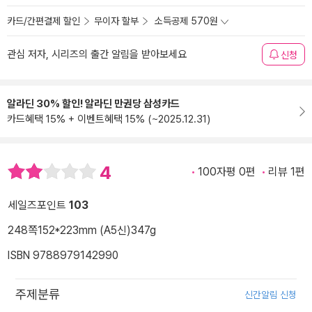
카드/간편결제 할인
무이자 할부
소득공제 570원
관심 저자, 시리즈의 출간 알림을 받아보세요
신청
알라딘 30% 할인! 알라딘 만권당 삼성카드
카드혜택 15% + 이벤트혜택 15% (~2025.12.31)
4
100자평 0편
리뷰 1편
세일즈포인트
103
248쪽
152*223mm (A5신)
347g
ISBN 9788979142990
주제분류
신간알림 신청