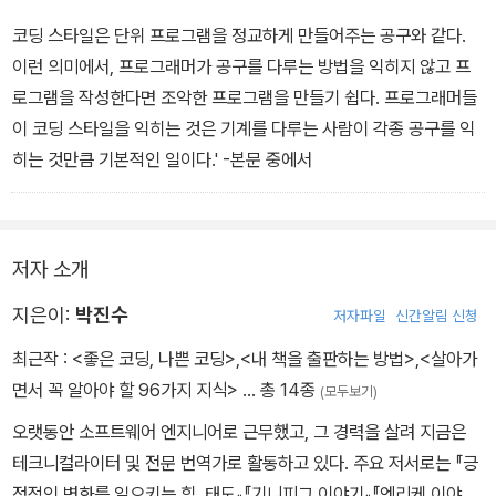
코딩 스타일은 단위 프로그램을 정교하게 만들어주는 공구와 같다.
이런 의미에서, 프로그래머가 공구를 다루는 방법을 익히지 않고 프
로그램을 작성한다면 조악한 프로그램을 만들기 쉽다. 프로그래머들
이 코딩 스타일을 익히는 것은 기계를 다루는 사람이 각종 공구를 익
히는 것만큼 기본적인 일이다.' -본문 중에서
저자 소개
지은이:
박진수
저자파일
신간알림 신청
최근작 :
<좋은 코딩, 나쁜 코딩>
,
<내 책을 출판하는 방법>
,
<살아가
면서 꼭 알아야 할 96가지 지식>
… 총 14종
(모두보기)
오랫동안 소프트웨어 엔지니어로 근무했고, 그 경력을 살려 지금은
테크니컬라이터 및 전문 번역가로 활동하고 있다. 주요 저서로는 『긍
정적인 변화를 일으키는 힘, 태도』『기니피그 이야기』『엔리케 이야