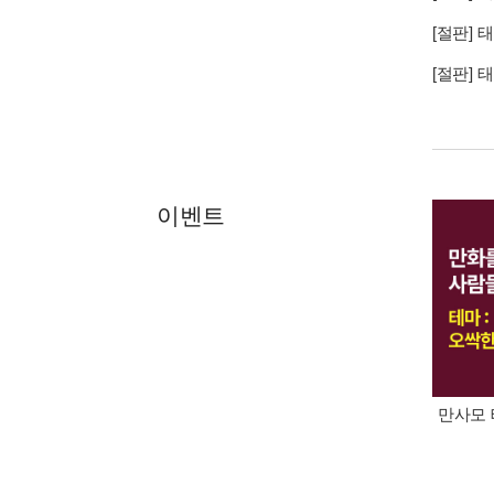
[절판]
태
[절판]
태
이벤트
만사모 