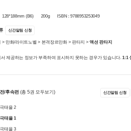
128*188mm (B6)
200g
ISBN : 9788953253049
류
신간알림 신청
서
>
만화/라이트노벨
>
본격장르만화
>
판타지
>
액션 판타지
서 제공하는 정보가 부족하여 표시하지 못하는 경우가 있습니다.
1:1
 전/후속편
(총 5권 모두보기)
신간알림 신청
극태을 2
극태을 1
극태을 3