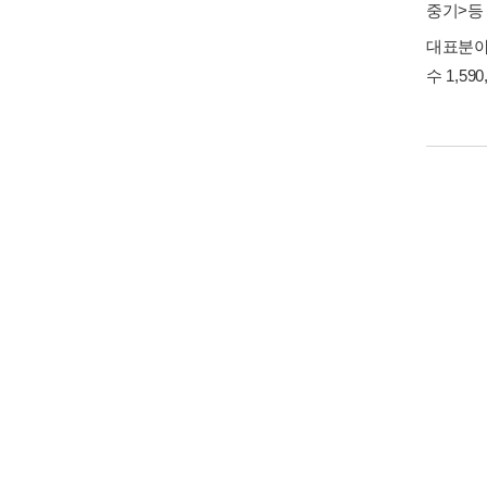
중기>
등 
대표분야 
수 1,590