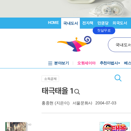
HOME
전자책
만권당
외국도서
국내도서
첫달무료
국내도
분야보기
오뒷세이아
추천마법사
베
소득공제
태극태을 1
홍종현
(지은이)
서울문화사
2004-07-03