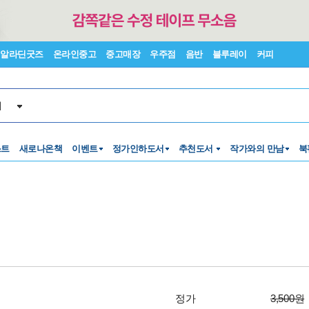
알라딘굿즈
온라인중고
중고매장
우주점
음반
블루레이
커피
서
스트
새로나온책
이벤트
정가인하도서
추천도서
작가와의 만남
북
정가
3,500원