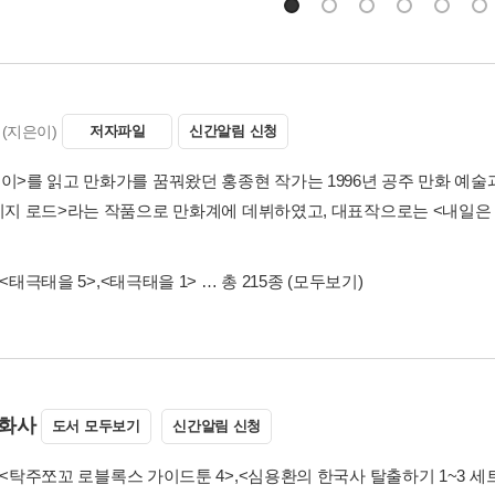
(지은이)
저자파일
신간알림 신청
브이>를 읽고 만화가를 꿈꿔왔던 홍종현 작가는 1996년 공주 만화 
세이지 로드>라는 작품으로 만화계에 데뷔하였고, 대표작으로는 <내일은 실
<태극태을 5>
,
<태극태을 1>
… 총 215종
(모두보기)
화사
도서 모두보기
신간알림 신청
<탁주쪼꼬 로블록스 가이드툰 4>
,
<심용환의 한국사 탈출하기 1~3 세트