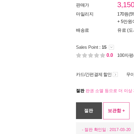
3,15
판매가
마일리지
170원(5
+ 5만원
배송료
유료 (도
Sales Point :
15
0.0
100자평(
카드/간편결제 할인
무이
절판
판권 소멸 등으로 더 이상 
절판
보관함 +
- 절판 확인일 : 2017-03-20