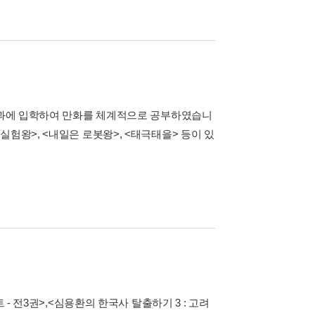
예술과에 입학하여 만화를 체계적으로 공부하였습니
험왕>, <내일은 로봇왕>, <태극태을> 등이 있
 - 전3권>
,
<심용환의 한국사 탈출하기 3 : 고려