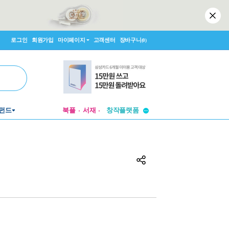
로그인
회원가입
마이페이지
고객센터
장바구니
(0)
투비컨티뉴드
펀드
북플
서재
창작플랫폼
투비컨티뉴드