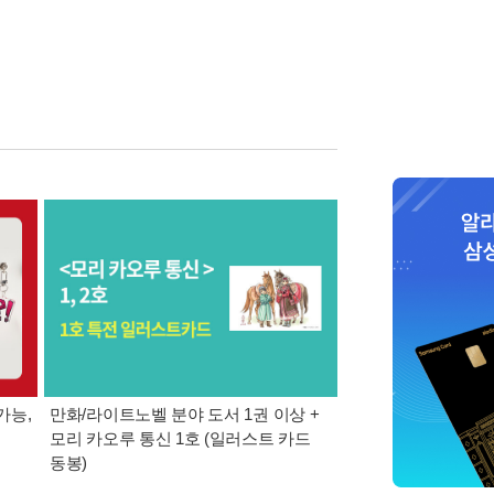
가능,
만화/라이트노벨 분야 도서 1권 이상 +
만사모 테마 2 : 완
모리 카오루 통신 1호 (일러스트 카드
동봉)