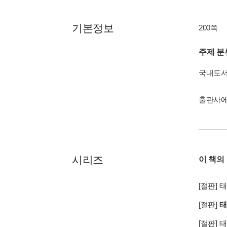
기본정보
200쪽
주제 분
국내도
출판사에
시리즈
이 책의
[절판]
태
[절판]
태
[절판]
태