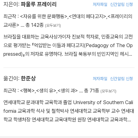
지은이:
파울루 프레이리
저자파일
신간알림 신청
최근작 :
<자유를 위한 문화행동>
,
<연대의 페다고지>
,
<프레이리의
교사론>
… 총 142종
(모두보기)
브라질을 대표하는 교육사상가이자 진보적 학자로, 민중교육의 고전
으로 평가받는 『억압받는 이들과 페다고지(Pedagogy of The Op
pressed)』의 저자로 유명하다. 브라질 북동부의 빈민지역인 헤시피
에서 태어나 어린 시절부터 민중의 어려운 삶과 고통, 억압받는 현실
을 목도하였고 그로부터의 해방을 꿈꾸었다. 1959년 논문 「브라질의
옮긴이:
한준상
저자파일
신간알림 신청
현실과 교육」으로 헤시피 대학교에서 박사학위를 받았으며 1964년
에 군부 쿠데타가 일어나기 전까지 브라질 민중의 문해교육에 힘썼
최근작 :
<행복>
,
<생의 유>
,
<생의 과>
… 총 71종
(모두보기)
다. 군사정권하에서는 반체제 인사라는 이유로 옥고를 치르기도 했
연세대학교 문과대학 교육학과 졸업 University of Southern Cali
다. 석방 이후 1979년까지 망명생활을 하며 전 세계 민중의 문해교
fornia 교육과학 석사 및 철학박사 연세대학교 교육학부 교수 연세대
육 운동을 이끌었고 각종 교육 프로그램에 동참했으며 세계 28개 대
학교 학생처장 연세대학교 교육대학원 원장 연세대학교 교육과학대
학에서 명예교수를 지냈다. 브라질 귀국 이후에는 노동자당(PT) 결
학 학장
성에 참여했으며 루이자 에룬지나(Luiza Erundina)가 이끈 상파울