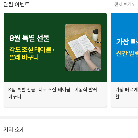
관련 이벤트
전체보기
8월 특별 선물. 각도 조절 테이블 · 이동식 빨래
가장 빠르게
바구니
합
저자 소개