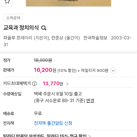
소득공제
교육과 정치의식
파울루 프레이리
(지은이),
한준상
(옮긴이)
한국학술정보
2003-03-
31
정가
18,000원
16,200
판매가
원
(10% 할인) +
마일리지 900원
13,770
카드최대혜택가
원
수령예상일
택배 주문시 8월 10일 출고
(중구 서소문로 89-31 기준)
변경
배송료
무료
전자책
전자책 출간알림 신청
알라딘 만권당 삼성카드, 알라딘 15% 청구 할인