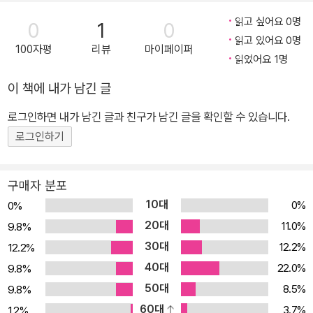
루시 노동자당 행정부에서 교육사무국장으로 시의 교육개혁을 이끌
읽고 싶어요 0명
었다. 1997년 치명적인 심장 발작으로 세상을 떠났다. 그의 교육사
0
1
0
읽고 있어요 0명
상은 『억압받는 이들과 페다고지』 이외에도 『교육과 의식화』, 『우리
100자평
리뷰
마이페이퍼
읽었어요 1명
가 걸어가면 길이 됩니다』, 『프레이리의 교사론』, 『망고나무 그늘 아
래서』, 『자유의 교육학』 등 20여 권의 저서에 담겨 있다.
이 책에 내가 남긴 글
로그인하면 내가 남긴 글과 친구가 남긴 글을 확인할 수 있습니다.
로그인하기
구매자 분포
10대
0%
0%
20대
11.0%
9.8%
30대
12.2%
12.2%
40대
22.0%
9.8%
50대
8.5%
9.8%
60대
3.7%
1.2%